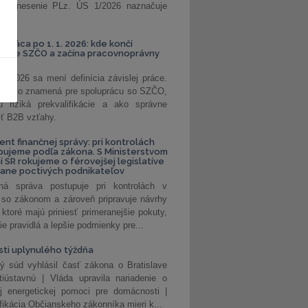
. Uznesenie PLz. ÚS 1/2026 naznačuje
od...
á práca po 1. 1. 2026: kde končí
kanie SZČO a začína pracovnoprávny
1. 2026 sa mení definícia závislej práce.
e, čo to znamená pre spoluprácu so SZČO,
 riziká prekvalifikácie a ako správne
iť B2B vzťahy.
ent finančnej správy: pri kontrolách
pujeme podľa zákona. S Ministerstvom
ií SR rokujeme o férovejšej legislatíve
rane poctivých podnikateľov
ná správa postupuje pri kontrolách v
 so zákonom a zároveň pripravuje návrhy
 ktoré majú priniesť primeranejšie pokuty,
ie pravidlá a lepšie podmienky pre...
ti uplynulého týždňa
ý súd vyhlásil časť zákona o Bratislave
tiústavnú | Vláda upravila nariadenie o
ej energetickej pomoci pre domácnosti |
fikácia Občianskeho zákonníka mieri k...