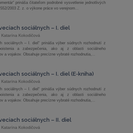
mentár“ prináša čitateľom podrobné vysvetlenie jednotlivých
552/2003 Z. z. o výkone práce vo verejnom...
veciach sociálnych – I. diel
 Katarína Kokodičová
ch sociálnych – I. diel“ prináša výber súdnych rozhodnutí z
poistenia a zabezpečenia, ako aj z oblasti sociálneho
ov a vojakov. Obsahuje precízne vybraté rozhodnutia,...
eciach sociálnych – I. diel (E-kniha)
 Katarína Kokodičová
ch sociálnych – I. diel“ prináša výber súdnych rozhodnutí z
poistenia a zabezpečenia, ako aj z oblasti sociálneho
ov a vojakov. Obsahuje precízne vybraté rozhodnutia,...
veciach sociálnych – II. diel
 Katarína Kokodičová