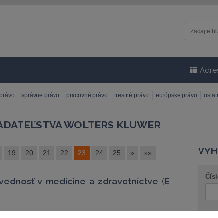
Adre
 právo
správne právo
pracovné právo
trestné právo
európske právo
osta
LADATEĽSTVA WOLTERS KLUWER
VYH
19
20
21
22
23
24
25
»
»»
Čísl
ednosť v medicíne a zdravotníctve (E-
Náz
 „Právna zodpovednosť v medicíne a zdravotníctve“ je 2.