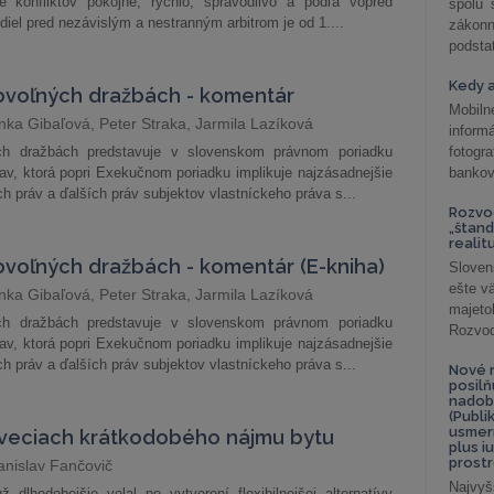
e konfliktov pokojne, rýchlo, spravodlivo a podľa vopred
spolu
diel pred nezávislým a nestranným arbitrom je od 1....
záko
podsta
Kedy a
ovoľných dražbách - komentár
Mobiln
nka Gibaľová, Peter Straka, Jarmila Lazíková
inform
ch dražbách predstavuje v slovenskom právnom poriadku
fotog
av, ktorá popri Exekučnom poriadku implikuje najzásadnejšie
bankov
 práv a ďalších práv subjektov vlastníckeho práva s...
Rozvod
„štand
realit
voľných dražbách - komentár (E-kniha)
Sloven
ešte v
nka Gibaľová, Peter Straka, Jarmila Lazíková
majeto
ch dražbách predstavuje v slovenskom právnom poriadku
Rozvod 
av, ktorá popri Exekučnom poriadku implikuje najzásadnejšie
 práv a ďalších práv subjektov vlastníckeho práva s...
Nové r
posil
nadob
(Publi
usmer
 veciach krátkodobého nájmu bytu
plus i
prostr
anislav Fančovič
Najvyš
ž dlhodobejšie volal po vytvorení flexibilnejšej alternatívy