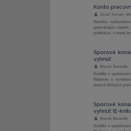
Konto pracovn
Jozef Toman, M
Novinka vydavateľs
pretrvávajúci záuje
publikácie, v ktorej b
Sporové kona
vyhnúť
Marek Benedik
Konflikt v spoločnost
Riešenie a vyriešeni
daných férových pravi
Sporové kona
vyhnúť (E-knih
Marek Benedik
Konflikt v spoločnost