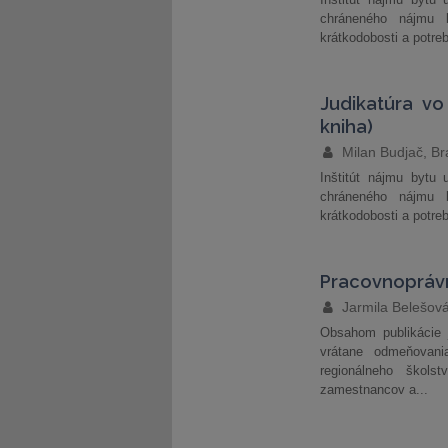
chráneného nájmu b
krátkodobosti a potreb
Judikatúra v
kniha)
Milan Budjač, Br
Inštitút nájmu bytu u
chráneného nájmu b
krátkodobosti a potreb
Pracovnoprávn
Jarmila Belešov
Obsahom publikácie 
vrátane odmeňovan
regionálneho škols
zamestnancov a...