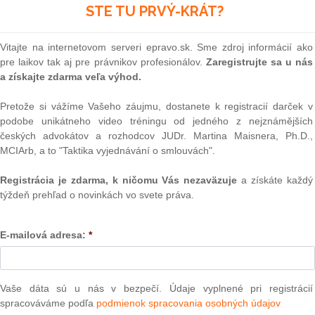
STE TU PRVÝ-KRÁT?
covaným vydaním publikácie s názvom „Súčasné dimenzie
 v medicíne a zdravotníctve“ z roku 2014. Spomínaná...
Vitajte na internetovom serveri epravo.sk. Sme zdroj informácií ako
Text
pre laikov tak aj pre právnikov profesionálov.
Zaregistrujte sa u nás
financie
a získajte zdarma veľa výhod.
Pretože si vážíme Vašeho záujmu, dostanete k registracií darček v
e komplexný pohľad na oblasť medzinárodných financií,
podobe unikátneho video tréningu od jedného z nejznámějších
 pojmový aparát, hlavné zásady a fungovanie mechanizmu
ých vzťahov, nástroje a inštitúcie, ktoré v tejto oblasti...
českých advokátov a rozhodcov JUDr. Martina Maisnera, Ph.D.,
MCIArb, a to "Taktika vyjednávání o smlouvách".
financie (E-kniha)
Registrácia je zdarma, k ničomu Vás nezaväzuje
a získáte každý
týždeň prehľad o novinkách vo svete práva.
e komplexný pohľad na oblasť medzinárodných financií,
NAJ
 pojmový aparát, hlavné zásady a fungovanie mechanizmu
E-mailová adresa:
*
ých vzťahov, nástroje a inštitúcie, ktoré v tejto oblasti...
PLz. Ú
na pr
stavb
Ústav
Vaše dáta sú u nás v bezpečí. Údaje vyplnené pri registrácií
podárstvo pre manažérov (E-kniha)
prime
spracováváme podľa
podmienok spracovania osobných údajov
verejn
ová, Anna Neumannová