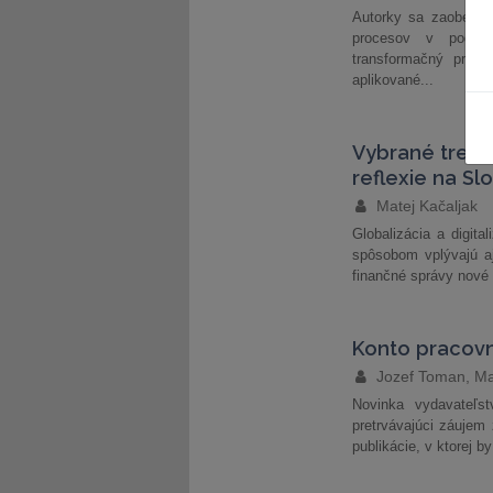
Autorky sa zaoberaj
procesov v podniko
transformačný proce
aplikované...
Vybrané trend
reflexie na Sl
Matej Kačaljak
Globalizácia a digit
spôsobom vplývajú aj
finančné správy nové 
Konto pracov
Jozef Toman, M
Novinka vydavateľs
pretrvávajúci záuje
publikácie, v ktorej b