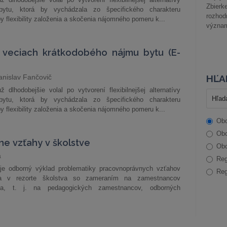
Zbier
ytu, ktorá by vychádzala zo špecifického charakteru
rozhod
y flexibility založenia a skočenia nájomného pomeru k...
význam
o veciach krátkodobého nájmu bytu (E-
HĽA
anislav Fančovič
ž dlhodobejšie volal po vytvorení flexibilnejšej alternatívy
ytu, ktorá by vychádzala zo špecifického charakteru
y flexibility založenia a skočenia nájomného pomeru k...
Obc
Obc
e vzťahy v školstve
Obc
á
Reg
je odborný výklad problematiky pracovnoprávnych vzťahov
Reg
ia v rezorte školstva so zameraním na zamestnancov
tva, t. j. na pedagogických zamestnancov, odborných