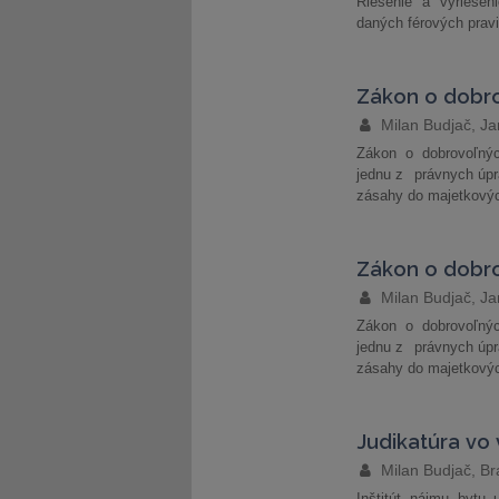
Riešenie a vyriešeni
daných férových pravi
Zákon o dobr
Milan Budjač, Ja
Zákon o dobrovoľný
jednu z právnych úpr
zásahy do majetkových
Zákon o dobro
Milan Budjač, Ja
Zákon o dobrovoľný
jednu z právnych úpr
zásahy do majetkových
Judikatúra vo
Milan Budjač, Br
Inštitút nájmu bytu u