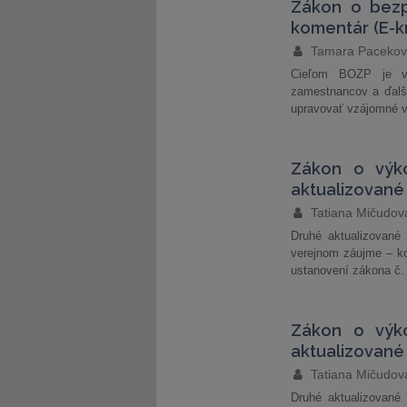
Zákon o bezp
komentár (E-k
Tamara Paceko
Cieľom BOZP je vyt
zamestnancov a ďalš
upravovať vzájomné vz
Zákon o výk
aktualizované
Tatiana Mičudov
Druhé aktualizované
verejnom záujme – ko
ustanovení zákona č. 
Zákon o výk
aktualizované 
Tatiana Mičudov
Druhé aktualizované