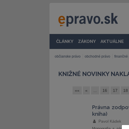
ČLÁNKY
ZÁKONY
AKTUÁLNE
občianske právo
obchodné právo
finančné
KNIŽNÉ NOVINKY NAK
««
«
...
16
17
18
Právna zodpov
kniha)
Pavol Kádek
Monografia s názvom