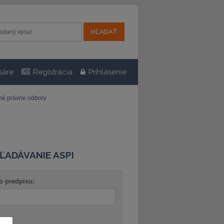
sáre
Registrácia
Prihlásenie
tné právne odbory
ĽADÁVANIE ASPI
o predpisu:
ov: