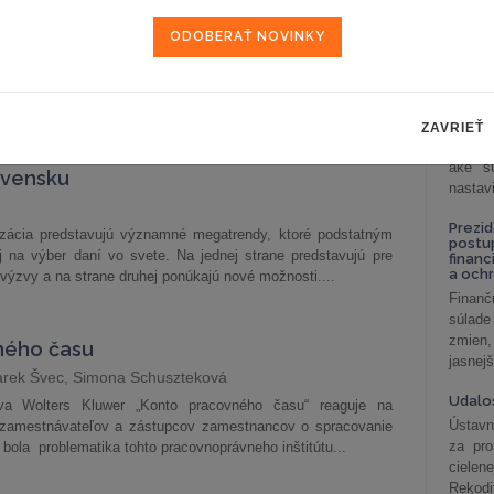
celkov
ú základnými otázkami činnosti podnikov a vyhodnocovania
odklon 
ch prostredníctvom hodnotových nástrojov. Analyzujú
s podniku, jeho prvky, fázy a sféry, ktoré sú následne
Závisl
podni
vzťah
Od 1. 
ZAVRIEŤ
Zistit
y vo výbere daní a možnosti ich právnej
aké sú
ovensku
nastav
Prezid
alizácia predstavujú významné megatrendy, ktoré podstatným
postu
 na výber daní vo svete. Na jednej strane predstavujú pre
financ
a och
výzvy a na strane druhej ponúkajú nové možnosti....
Finanč
súlade
zmien,
ného času
jasnejš
arek Švec, Simona Schuszteková
Udalos
tva Wolters Kluwer „Konto pracovného času“ reaguje na
Ústavn
m zamestnávateľov a zástupcov zamestnancov o spracovanie
za pro
y bola problematika tohto pracovnoprávneho inštitútu...
cielen
Rekodi