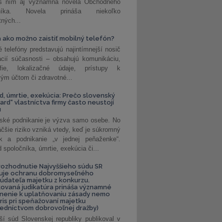
 s ním aj významná novela Obchodného
nníka. Novela prináša niekoľko
tných...
 ako možno zaistiť mobilný telefón?
é telefóny predstavujú najintímnejší nosič
ácií súčasnosti – obsahujú komunikáciu,
rafie, lokalizačné údaje, prístupy k
ým účtom či zdravotné...
, úmrtie, exekúcia: Prečo slovenský
ard“ vlastníctva firmy často neustojí
u
ské podnikanie je výzva samo osebe. No
äčšie riziko vzniká vtedy, keď je súkromný
k a podnikanie „v jednej peňaženke“.
spoločníka, úmrtie, exekúcia či...
ozhodnutie Najvyššieho súdu SR
ňuje ochranu dobromyseľného
údateľa majetku z konkurzu.
kovaná judikatúra prináša významné
nenie k uplatňovaniu zásady nemo
uris pri speňažovaní majetku
edníctvom dobrovoľnej dražby)
ší súd Slovenskej republiky publikoval v