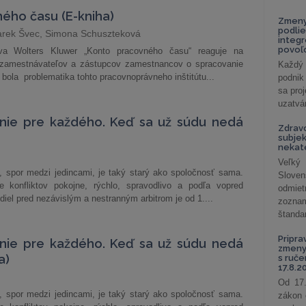
ého času (E-kniha)
Zmeny
podlie
arek Švec, Simona Schuszteková
integ
povoľo
tva Wolters Kluwer „Konto pracovného času“ reaguje na
m zamestnávateľov a zástupcov zamestnancov o spracovanie
Každý 
y bola problematika tohto pracovnoprávneho inštitútu...
podnik
sa pro
uzatvár
nie pre každého. Keď sa už súdu nedá
Zdrav
subjek
nekat
Veľký
i, spor medzi jedincami, je taký starý ako spoločnosť sama.
Slove
e konfliktov pokojne, rýchlo, spravodlivo a podľa vopred
odmiet
diel pred nezávislým a nestranným arbitrom je od 1....
zoznam
štandar
Pripra
nie pre každého. Keď sa už súdu nedá
zmeny 
a)
s ruč
17.8.2
Od 17.
i, spor medzi jedincami, je taký starý ako spoločnosť sama.
zákon 