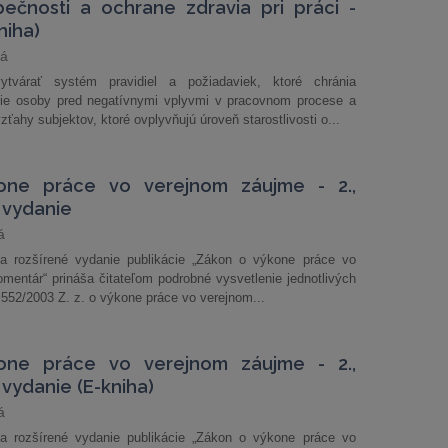
ečnosti a ochrane zdravia pri práci -
niha)
vá
várať systém pravidiel a požiadaviek, ktoré chránia
ie osoby pred negatívnymi vplyvmi v pracovnom procese a
ťahy subjektov, ktoré ovplyvňujú úroveň starostlivosti o...
one práce vo verejnom záujme - 2.,
 vydanie
á
 a rozšírené vydanie publikácie „Zákon o výkone práce vo
mentár“ prináša čitateľom podrobné vysvetlenie jednotlivých
552/2003 Z. z. o výkone práce vo verejnom...
one práce vo verejnom záujme - 2.,
vydanie (E-kniha)
á
 a rozšírené vydanie publikácie „Zákon o výkone práce vo