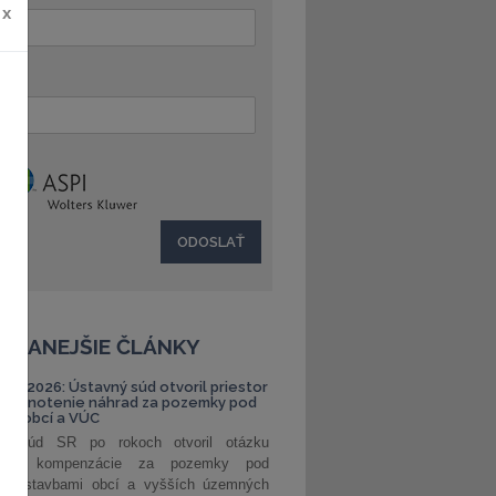
x
:
ČÍTANEJŠIE ČLÁNKY
S 1/2026: Ústavný súd otvoril priestor
ehodnotenie náhrad za pozemky pod
ami obcí a VÚC
ný súd SR po rokoch otvoril otázku
ranej kompenzácie za pozemky pod
ými stavbami obcí a vyšších územných