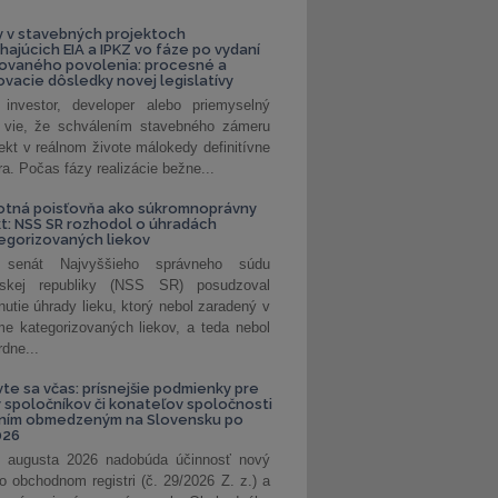
 v stavebných projektoch
hajúcich EIA a IPKZ vo fáze po vydaní
rovaného povolenia: procesné a
vacie dôsledky novej legislatívy
investor, developer alebo priemyselný
 vie, že schválením stavebného zámeru
jekt v reálnom živote málokedy definitívne
a. Počas fázy realizácie bežne...
otná poisťovňa ako súkromnoprávny
t: NSS SR rozhodol o úhradách
egorizovaných liekov
 senát Najvyššieho správneho súdu
nskej republiky (NSS SR) posudzoval
nutie úhrady lieku, ktorý nebol zaradený v
e kategorizovaných liekov, a teda nebol
dne...
vte sa včas: prísnejšie podmienky pre
spoločníkov či konateľov spoločnosti
ením obmedzeným na Slovensku po
026
 augusta 2026 nadobúda účinnosť nový
o obchodnom registri (č. 29/2026 Z. z.) a