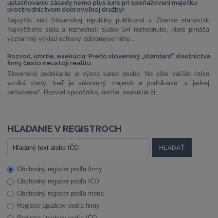
uplatňovaniu zásady nemo plus iuris pri speňažovaní majetku
prostredníctvom dobrovoľnej dražby)
Najvyšší súd Slovenskej republiky publikoval v Zbierke stanovísk
Najvyššieho súdu a rozhodnutí súdov SR rozhodnutie, ktoré prináša
významný výklad ochrany dobromyseľného...
Rozvod, úmrtie, exekúcia: Prečo slovenský „štandard“ vlastníctva
firmy často neustojí realitu
Slovenské podnikanie je výzva samo osebe. No ešte väčšie riziko
vzniká vtedy, keď je súkromný majetok a podnikanie „v jednej
peňaženke“. Rozvod spoločníka, úmrtie, exekúcia či...
HĽADANIE V REGISTROCH
Obchodný register podľa firmy
Obchodný register podľa IČO
Obchodný register podľa mena
Register úpadcov podľa firmy
Register úpadcov podľa IČO