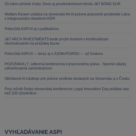
20 rokov plníme sľuby. Dnes aj prostredníctvom fondu J&T BOND EUR
Wolters Kluwer uvádza na slovenský trh AI právne pracovné prostredie Libra
s integrovaným obsahom ASPI
Pokročilá ASPI AI aj s judikatúrou
J&T ARCH INVESTMENTS bude prvým fondom s kontinuálnym
obchodovaním na pražskej burze
Pokročilá ASPI AI — teraz aj s JUDIKATÚROU — už čoskoro
POZVÁNKA | 7. odborná konferencia k pracovnému právu - Sporné otázky
odmeňovania zamestnancov
Obľúbené AI nástroje pre právne profesie dostupné na Slovensku a v Česku
Prvý ročník česko-slovenskej konferencie Legal Innovation Day prilákal viac
než 200 účastníkov
VYHĽADÁVANIE ASPI