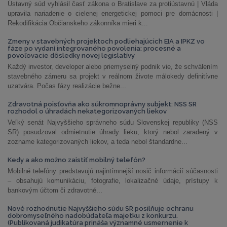
Ústavný súd vyhlásil časť zákona o Bratislave za protiústavnú | Vláda
upravila nariadenie o cielenej energetickej pomoci pre domácnosti |
Rekodifikácia Občianskeho zákonníka mieri k...
Zmeny v stavebných projektoch podliehajúcich EIA a IPKZ vo
fáze po vydaní integrovaného povolenia: procesné a
povoľovacie dôsledky novej legislatívy
Každý investor, developer alebo priemyselný podnik vie, že schválením
stavebného zámeru sa projekt v reálnom živote málokedy definitívne
uzatvára. Počas fázy realizácie bežne...
Zdravotná poisťovňa ako súkromnoprávny subjekt: NSS SR
rozhodol o úhradách nekategorizovaných liekov
Veľký senát Najvyššieho správneho súdu Slovenskej republiky (NSS
SR) posudzoval odmietnutie úhrady lieku, ktorý nebol zaradený v
zozname kategorizovaných liekov, a teda nebol štandardne...
Kedy a ako možno zaistiť mobilný telefón?
Mobilné telefóny predstavujú najintímnejší nosič informácií súčasnosti
– obsahujú komunikáciu, fotografie, lokalizačné údaje, prístupy k
bankovým účtom či zdravotné...
Nové rozhodnutie Najvyššieho súdu SR posilňuje ochranu
dobromyseľného nadobúdateľa majetku z konkurzu.
(Publikovaná judikatúra prináša významné usmernenie k