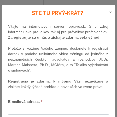
Zdroj: Wolters Kluwer SR s. r. o.
x
STE TU PRVÝ-KRÁT?
Na Slovensku a v Česku sú dnes dostupné obľúbené
AI nástroje
,
ktoré sú:
Vitajte na internetovom serveri epravo.sk. Sme zdroj
informácií ako pre laikov tak aj pre právnikov profesionálov.
bezpečné
,
Zaregistrujte sa u nás a získajte zdarma veľa výhod.
modulárne
,
vhodné pre jednotlivcov, advokátske kancelárie aj
Pretože si vážíme Vašeho záujmu, dostanete k registracií
korporácie
.
darček v podobe unikátneho video tréningu od jedného z
nejznámějších českých advokátov a rozhodcov JUDr.
Integráciou týchto nástrojov do svojej práce viete:
Martina Maisnera, Ph.D., MCIArb, a to "Taktika vyjednávání
o smlouvách".
ušetriť čas
pri rutinných úlohách,
znížiť pracovnú záťaž
,
Registrácia je zdarma, k ničomu Vás nezaväzuje
a
zvýšiť efektivitu
a kvalitu výstupov.
získáte každý týždeň prehľad o novinkách vo svete práva.
ASPI AI – odpovede zo slovenskej legislatívy
E-mailová adresa:
*
Potrebujete okamžitú odpoveď na právnu otázku?
ASPI AI
vám ju
poskytne v priebehu chvíľky – stačí sa opýtať, ako by ste sa pýtali
kolegu. Výsledkom je prehľadná odpoveď s odkazmi na