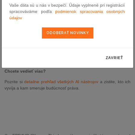
relevantné právne zdroje.
Vaše dáta sú u nás v bezpečí. Údaje vyplnené pri registrácií
spracováváme podľa
podmienok spracovania osobných
Praetor AI a jeho nástroje:
údajov
AI Word doplnok – sumarizácie, preklady, analýzy rozsudkov a
omnoho viac
AI Outlook doplnok – automatizované odpovede
Anonymizér – pseudonymizácia citlivých údajov
AI Analýza elektronických správ
ZAVRIEŤ
AI Chat – analýzy a odporúčania priamo nad dokumentmi
Chcete vedieť viac?
Pozrite si
detailne prehľad všetkých AI nástrojov
a zistite, kto ich
vyvíja a kam smeruje budúcnosť práva.