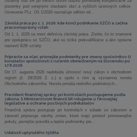
Ústavný súd SR po rokoch otvoril otázku primeranej kompenzácie za
pozemky pod verejnými stavbami obcí a vyšších územných celkov.
Uznesenie PLz. ÚS 1/2026 naznačuje odklon od...
Závislá práca po 1. 1. 2026: kde končí podnikanie SZČO a začína
pracovnoprávny vzťah
Od 1. 1. 2026 sa mení definícia závislej práce. Zistite, čo to znamená
pre spoluprácu so SZČO, aké sú riziká prekvalifikácie a ako správne
nastaviť B2B vzťahy.
Pripravte sa včas: prísnejšie podmienky pre zmeny spoločníkov či
konateľov spoločnosti s ručením obmedzeným na Slovensku po
17.8.2026
Od 17. augusta 2026 nadobúda účinnosť nový zákon o obchodnom
registri (č. 29/2026 Z. z.) a spolu s ním aj významná novela
Obchodného zákonníka. Novela prináša niekoľko podstatných...
Prezident finančnej správy: pri kontrolách postupujeme podľa
zákona. S Ministerstvom financií SR rokujeme o férovejšej
legislatíve a ochrane poctivých podnikateľov
Finančná správa postupuje pri kontrolách v súlade so zákonom a
zároveň pripravuje návrhy zmien, ktoré majú priniesť primeranejšie
pokuty, jasnejšie pravidlá a lepšie podmienky pre...
Udalosti uplynulého týždňa