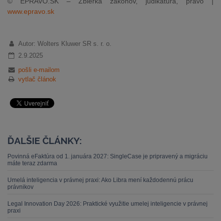
© EPRAVO.SK – Zbierka zákonov, judikatúra, právo |
www.epravo.sk
Autor: Wolters Kluwer SR s. r. o.
2.9.2025
pošli e-mailom
vytlač článok
ĎALŠIE ČLÁNKY:
Povinná eFaktúra od 1. januára 2027: SingleCase je pripravený a migráciu
máte teraz zdarma
Umelá inteligencia v právnej praxi: Ako Libra mení každodennú prácu
právnikov
Legal Innovation Day 2026: Praktické využitie umelej inteligencie v právnej
praxi