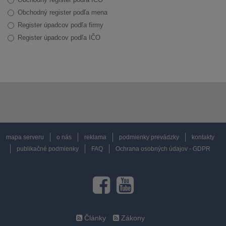
Obchodný register podľa mena
Register úpadcov podľa firmy
Register úpadcov podľa IČO
mapa serveru
o nás
reklama
podmienky prevádzky
kontakty
publikačné podmienky
FAQ
Ochrana osobných údajov - GDPR
Články
Zákony