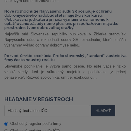
bankovým účtom či zdravotné...
Nové rozhodnutie Najvyššieho súdu SR posilňuje ochranu
dobromyseľného nadobúdateľa majetku z konkurzu.
(Publikovaná judikatúra prináša významné usmernenie k
uplatňovaniu zásady nemo plus iuris pri speňažovaní majetku
prostredníctvom dobrovoľnej dražby)
Najvyšší súd Slovenskej republiky publikoval v Zbierke stanovísk
Najvyššieho súdu a rozhodnutí súdov SR rozhodnutie, ktoré prináša
významný výklad ochrany dobromyseľného...
Rozvod, úmrtie, exekúcia: Prečo slovenský „štandard“ vlastníctva
firmy často neustojí realitu
Slovenské podnikanie je výzva samo osebe. No ešte väčšie riziko
vzniká vtedy, keď je súkromný majetok a podnikanie „v jednej
peňaženke“. Rozvod spoločníka, úmrtie, exekúcia či...
HĽADANIE V REGISTROCH
Obchodný register podľa firmy
Obchodný register podľa IČO