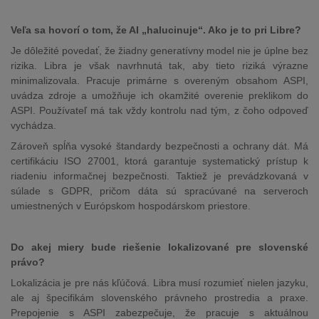
Veľa sa hovorí o tom, že AI „halucinuje“. Ako je to pri Libre?
Je dôležité povedať, že žiadny generatívny model nie je úplne bez
rizika. Libra je však navrhnutá tak, aby tieto riziká výrazne
minimalizovala. Pracuje primárne s overeným obsahom ASPI,
uvádza zdroje a umožňuje ich okamžité overenie preklikom do
ASPI. Používateľ má tak vždy kontrolu nad tým, z čoho odpoveď
vychádza.
Zároveň spĺňa vysoké štandardy bezpečnosti a ochrany dát. Má
certifikáciu ISO 27001, ktorá garantuje systematický prístup k
riadeniu informačnej bezpečnosti. Taktiež je prevádzkovaná v
súlade s GDPR, pričom dáta sú spracúvané na serveroch
umiestnených v Európskom hospodárskom priestore.
Do akej miery bude riešenie lokalizované pre slovenské
právo?
Lokalizácia je pre nás kľúčová. Libra musí rozumieť nielen jazyku,
ale aj špecifikám slovenského právneho prostredia a praxe.
Prepojenie s ASPI zabezpečuje, že pracuje s aktuálnou