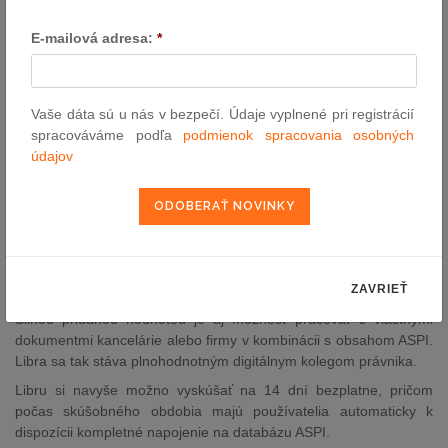
pracuje s odpoveďami, ktoré majú jasný právny základ a sú
spätne overiteľné priamo v zdrojoch.
E-mailová adresa:
*
Libra bola zároveň vyvíjaná priamo právnikmi pre právnikov, takže
prirodzene kopíruje ich reálne pracovné postupy, od zadania
otázky až po finálne stanovisko.
Vaše dáta sú u nás v bezpečí. Údaje vyplnené pri registrácií
spracováváme podľa
podmienok spracovania osobných
Ako konkrétne môže slovenský právnik Libru využiť vo
údajov
svojej každodennej práci?
Libra má tri hlavné oblasti využitia. Prvou sú právne rešerše, kde
Libra výrazne skracuje čas potrebný na nájdenie relevantných
informácií. Druhou je tvorba dokumentov – od zmlúv, podaní až
po interné analýzy. A treťou je kontrola a revízia dokumentov
vrátane identifikácie rizík alebo nesúladu s internými štandardmi.
ZAVRIEŤ
Silnou pridanou hodnotou je aj možnosť pracovať s vlastnými
dokumentmi kancelárie alebo firmy v kombinácii s obsahom ASPI.
Libra sa tak stáva plnohodnotným digitálnym kolegom právnika.
Libru si navyše možno vyskúšať na 14 dní bezplatne, pričom
počas skúšobného obdobia majú používatelia automaticky k
dispozícii kompletné napojenie na databázu ASPI.