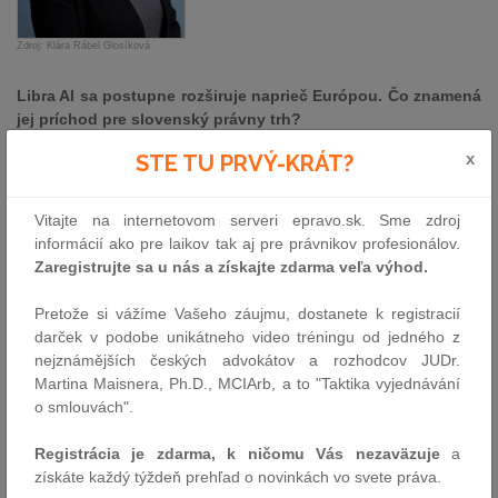
Zdroj: Klára Rábel Glosíková
Libra AI sa postupne rozširuje naprieč Európou. Čo znamená
jej príchod pre slovenský právny trh?
Príchod Libry AI na Slovensko vnímam ako prirodzený krok vo
x
STE TU PRVÝ-KRÁT?
vývoji právnych technológií. Slovenskí právnici už dlhodobo
pracujú s kvalitným odborným obsahom v ASPI, jeho prepojenie s
Vitajte na internetovom serveri epravo.sk. Sme zdroj
umelou inteligenciou im umožní posunúť efektivitu práce na novú
informácií ako pre laikov tak aj pre právnikov profesionálov.
úroveň. Libra vytvára komplexné pracovné prostredie, ktoré
Zaregistrujte sa u nás a získajte zdarma veľa výhod.
prepája rešerš, analýzu, tvorbu aj kontrolu dokumentov do
jedného plynulého procesu.
Pretože si vážíme Vašeho záujmu, dostanete k registracií
darček v podobe unikátneho video tréningu od jedného z
V čom je Libra AI iná než bežné AI nástroje, ktoré dnes
nejznámějších českých advokátov a rozhodcov JUDr.
právnici začínajú využívať?
Martina Maisnera, Ph.D., MCIArb, a to "Taktika vyjednávání
o smlouvách".
Kľúčový rozdiel je v kvalite a dôveryhodnosti výstupov. Libra stojí
na overenom odbornom obsahu, nie na náhodných dátach z
Registrácia je zdarma, k ničomu Vás nezaväzuje
a
internetu. V našom prípade je zásadné napojenie na ASPI, teda
získáte každý týždeň prehľad o novinkách vo svete práva.
legislatívu, judikatúru aj komentáre od expertov. Používateľ tak