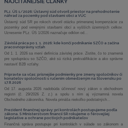
NAJČÍTANEJŠIE ČLÁNKY
PLz. ÚS 1/2026: Ústavný súd otvoril priestor na prehodnotenie
náhrad za pozemky pod stavbami obcí a VÚC
Ústavný súd SR po rokoch otvoril otázku primeranej kompenzácie za
pozemky pod verejnými stavbami obcí a vyšších územných celkov.
Uznesenie PLz. ÚS 1/2026 naznačuje odklon od...
Závislá práca po 1. 1. 2026: kde končí podnikanie SZČO a začína
pracovnoprávny vzťah
Od 1. 1. 2026 sa mení definícia závislej práce. Zistite, čo to znamená
pre spoluprácu so SZČO, aké sú riziká prekvalifikácie a ako správne
nastaviť B2B vzťahy.
Pripravte sa včas: prísnejšie podmienky pre zmeny spoločníkov či
konateľov spoločnosti s ručením obmedzeným na Slovensku po
17.8.2026
Od 17. augusta 2026 nadobúda účinnosť nový zákon o obchodnom
registri (č. 29/2026 Z. z.) a spolu s ním aj významná novela
Obchodného zákonníka. Novela prináša niekoľko podstatných...
Prezident finančnej správy: pri kontrolách postupujeme podľa
zákona. S Ministerstvom financií SR rokujeme o férovejšej
legislatíve a ochrane poctivých podnikateľov
Finančná správa postupuje pri kontrolách v súlade so zákonom a