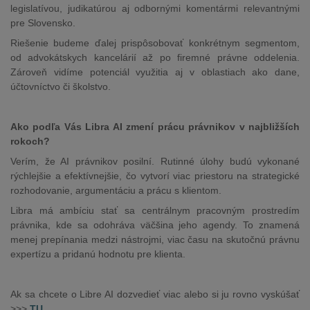
legislatívou, judikatúrou aj odbornými komentármi relevantnými
pre Slovensko.
Riešenie budeme ďalej prispôsobovať konkrétnym segmentom,
od advokátskych kancelárií až po firemné právne oddelenia.
Zároveň vidíme potenciál využitia aj v oblastiach ako dane,
účtovníctvo či školstvo.
Ako podľa Vás Libra AI zmení prácu právnikov v najbližších
rokoch?
Verím, že AI právnikov posilní. Rutinné úlohy budú vykonané
rýchlejšie a efektívnejšie, čo vytvorí viac priestoru na strategické
rozhodovanie, argumentáciu a prácu s klientom.
Libra má ambíciu stať sa centrálnym pracovným prostredím
právnika, kde sa odohráva väčšina jeho agendy. To znamená
menej prepínania medzi nástrojmi, viac času na skutočnú právnu
expertízu a pridanú hodnotu pre klienta.
Ak sa chcete o Libre AI dozvedieť viac alebo si ju rovno vyskúšať
>>>
TU
.