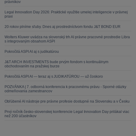
právnikov
Legal Innovation Day 2026: Praktické využitie umelej inteligencie v právnej
praxi
20 rokov plníme sľuby. Dnes aj prostredníctvom fondu J&T BOND EUR
Wolters Kluwer uvádza na slovenský trh AI právne pracovné prostredie Libra
s integrovaným obsahom ASPI
Pokročilá ASPI AI aj s judikatúrou
J&T ARCH INVESTMENTS bude prvým fondom s kontinuálnym
obchodovaním na pražskej burze
Pokročilá ASPI AI — teraz aj s JUDIKATÚROU — už čoskoro
POZVÁNKA | 7. odborná konferencia k pracovnému právu - Sporné otázky
odmeňovania zamestnancov
Obľúbené AI nástroje pre právne profesie dostupné na Slovensku a v Česku
Prvý ročník česko-slovenskej konferencie Legal Innovation Day prilákal viac
než 200 účastníkov