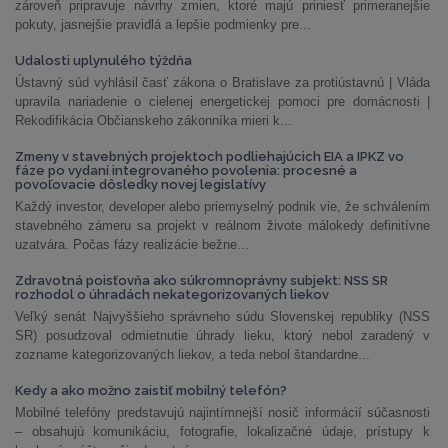
zároveň pripravuje návrhy zmien, ktoré majú priniesť primeranejšie
pokuty, jasnejšie pravidlá a lepšie podmienky pre...
Udalosti uplynulého týždňa
Ústavný súd vyhlásil časť zákona o Bratislave za protiústavnú | Vláda
upravila nariadenie o cielenej energetickej pomoci pre domácnosti |
Rekodifikácia Občianskeho zákonníka mieri k...
Zmeny v stavebných projektoch podliehajúcich EIA a IPKZ vo
fáze po vydaní integrovaného povolenia: procesné a
povoľovacie dôsledky novej legislatívy
Každý investor, developer alebo priemyselný podnik vie, že schválením
stavebného zámeru sa projekt v reálnom živote málokedy definitívne
uzatvára. Počas fázy realizácie bežne...
Zdravotná poisťovňa ako súkromnoprávny subjekt: NSS SR
rozhodol o úhradách nekategorizovaných liekov
Veľký senát Najvyššieho správneho súdu Slovenskej republiky (NSS
SR) posudzoval odmietnutie úhrady lieku, ktorý nebol zaradený v
zozname kategorizovaných liekov, a teda nebol štandardne...
Kedy a ako možno zaistiť mobilný telefón?
Mobilné telefóny predstavujú najintímnejší nosič informácií súčasnosti
– obsahujú komunikáciu, fotografie, lokalizačné údaje, prístupy k