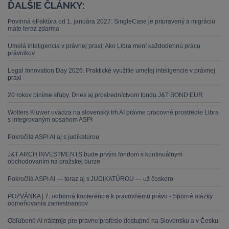
ĎALŠIE ČLÁNKY:
Povinná eFaktúra od 1. januára 2027: SingleCase je pripravený a migráciu
máte teraz zdarma
Umelá inteligencia v právnej praxi: Ako Libra mení každodennú prácu
právnikov
Legal Innovation Day 2026: Praktické využitie umelej inteligencie v právnej
praxi
20 rokov plníme sľuby. Dnes aj prostredníctvom fondu J&T BOND EUR
Wolters Kluwer uvádza na slovenský trh AI právne pracovné prostredie Libra
s integrovaným obsahom ASPI
Pokročilá ASPI AI aj s judikatúrou
J&T ARCH INVESTMENTS bude prvým fondom s kontinuálnym
obchodovaním na pražskej burze
Pokročilá ASPI AI — teraz aj s JUDIKATÚROU — už čoskoro
POZVÁNKA | 7. odborná konferencia k pracovnému právu - Sporné otázky
odmeňovania zamestnancov
Obľúbené AI nástroje pre právne profesie dostupné na Slovensku a v Česku