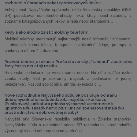
rozhodol o úhradách nekategorizovaných liekov
Veľký senát Najvyššieho správneho súdu Slovenskej republiky (NSS
SR) posudzoval odmietnutie úhrady lieku, ktorý nebol zaradený v
zozname kategorizovaných liekov, a teda nebol štandardne...
Kedy a ako možno zaistiť mobilný telefón?
Mobilné telefóny predstavujú najintímnejší nosič informácií súčasnosti
– obsahujú komunikáciu, fotografie, lokalizačné údaje, prístupy k
bankovým účtom či zdravotné...
Rozvod, úmrtie, exekúcia: Prečo slovenský „štandard“ vlastníctva
firmy často neustojí realitu
Slovenské podnikanie je výzva samo osebe. No ešte väčšie riziko
vzniká vtedy, keď je súkromný majetok a podnikanie „v jednej
peňaženke“. Rozvod spoločníka, úmrtie, exekúcia či...
Nové rozhodnutie Najvyššieho súdu SR posilňuje ochranu
dobromyseľného nadobúdateľa majetku z konkurzu.
(Publikovaná judikatúra prináša významné usmernenie k
uplatňovaniu zásady nemo plus iuris pri speňažovaní majetku
prostredníctvom dobrovoľnej dražby)
Najvyšší súd Slovenskej republiky publikoval v Zbierke stanovísk
Najvyššieho súdu a rozhodnutí súdov SR rozhodnutie, ktoré prináša
významný výklad ochrany dobromyseľného...