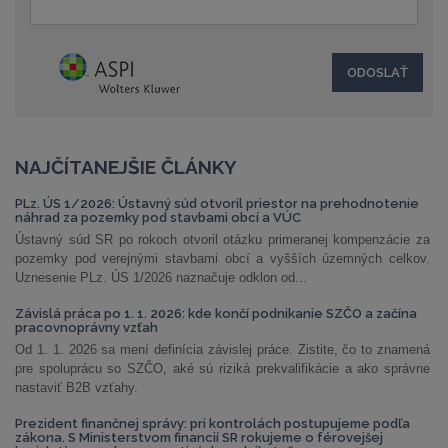
NAJČÍTANEJŠIE ČLÁNKY
PLz. ÚS 1/2026: Ústavný súd otvoril priestor na prehodnotenie
náhrad za pozemky pod stavbami obcí a VÚC
Ústavný súd SR po rokoch otvoril otázku primeranej kompenzácie za
pozemky pod verejnými stavbami obcí a vyšších územných celkov.
Uznesenie PLz. ÚS 1/2026 naznačuje odklon od...
Závislá práca po 1. 1. 2026: kde končí podnikanie SZČO a začína
pracovnoprávny vzťah
Od 1. 1. 2026 sa mení definícia závislej práce. Zistite, čo to znamená
pre spoluprácu so SZČO, aké sú riziká prekvalifikácie a ako správne
nastaviť B2B vzťahy.
Prezident finančnej správy: pri kontrolách postupujeme podľa
zákona. S Ministerstvom financií SR rokujeme o férovejšej