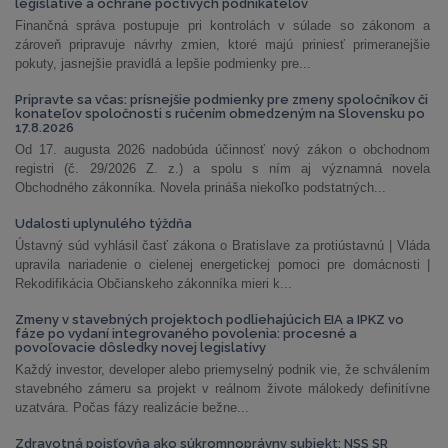
legislatíve a ochrane poctivých podnikateľov
Finančná správa postupuje pri kontrolách v súlade so zákonom a
zároveň pripravuje návrhy zmien, ktoré majú priniesť primeranejšie
pokuty, jasnejšie pravidlá a lepšie podmienky pre...
Pripravte sa včas: prísnejšie podmienky pre zmeny spoločníkov či
konateľov spoločnosti s ručením obmedzeným na Slovensku po
17.8.2026
Od 17. augusta 2026 nadobúda účinnosť nový zákon o obchodnom
registri (č. 29/2026 Z. z.) a spolu s ním aj významná novela
Obchodného zákonníka. Novela prináša niekoľko podstatných...
Udalosti uplynulého týždňa
Ústavný súd vyhlásil časť zákona o Bratislave za protiústavnú | Vláda
upravila nariadenie o cielenej energetickej pomoci pre domácnosti |
Rekodifikácia Občianskeho zákonníka mieri k...
Zmeny v stavebných projektoch podliehajúcich EIA a IPKZ vo
fáze po vydaní integrovaného povolenia: procesné a
povoľovacie dôsledky novej legislatívy
Každý investor, developer alebo priemyselný podnik vie, že schválením
stavebného zámeru sa projekt v reálnom živote málokedy definitívne
uzatvára. Počas fázy realizácie bežne...
Zdravotná poisťovňa ako súkromnoprávny subjekt: NSS SR