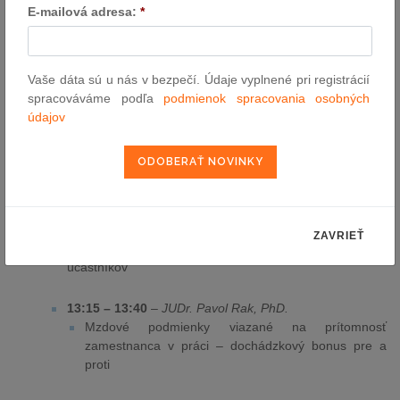
E-mailová adresa:
*
10:05 – 10:45
– Diskusia k vystúpeniam a otázky
účastníkov
11:00 – 11:30
–
Mgr. Ida Budayová Kuklišová
Vaše dáta sú u nás v bezpečí. Údaje vyplnené pri registrácií
Určenie výšky priemerného zárobku a osobitosti
spracováváme podľa
podmienok spracovania osobných
odmeňovania vedúcich zamestnancov
údajov
11:30 – 11:55
–
prof. JUDr. Mgr. Andrea Olšovská, PhD.
Súdny prieskum jednotlivých mzdových podmienok
zamestnancov a podmienok ich priznávania
ZAVRIEŤ
11:55 – 12:30
– Diskusia k vystúpeniam a otázky
účastníkov
13:15 – 13:40
–
JUDr. Pavol Rak, PhD.
Mzdové podmienky viazané na prítomnosť
zamestnanca v práci – dochádzkový bonus pre a
proti