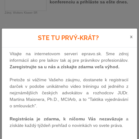
konferenciu a prihláste sa ešte dnes.
Zdroj: Wolters Kluwer SR
x
7. odborná konferencia k pracovnému právu - Sporné otázky
x
STE TU PRVÝ-KRÁT?
odmeňovania zamestnancov
23. októbra 2025 od 9:00 do 15:00 hod.
Vitajte na internetovom serveri epravo.sk. Sme zdroj
online cez MS Teams
informácií ako pre laikov tak aj pre právnikov profesionálov.
Zaregistrujte sa u nás a získajte zdarma veľa výhod.
Program konferencie Sporné otázky odmeňovania
zamestnancov je nabitý odbornými vystúpeniami a diskusiami:
Pretože si vážíme Vašeho záujmu, dostanete k registracií
darček v podobe unikátneho video tréningu od jedného z
09:10 – 09:35
–
JUDr. et Mgr. Jozef Toman, PhD.
nejznámějších českých advokátov a rozhodcov JUDr.
Ďalší legislatívny vývoj v oblasti odmeňovania a
Martina Maisnera, Ph.D., MCIArb, a to "Taktika vyjednávání
pretrvávajúce sporné otázky mzdovej problematiky
o smlouvách".
Registrácia je zdarma, k ničomu Vás nezaväzuje
a
09:35 – 10:05
–
JUDr. Radoslava Lichnovská, PhD.
získáte každý týždeň prehľad o novinkách vo svete práva.
Špecifické otázky „transparentného“ odmeňovania