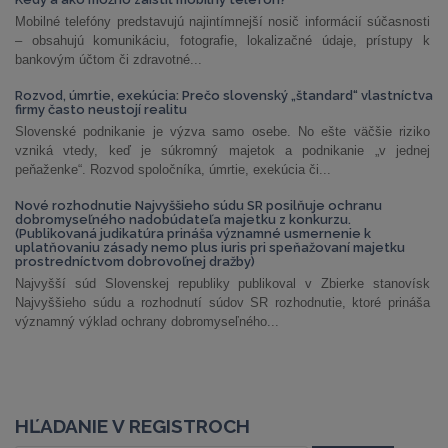
Mobilné telefóny predstavujú najintímnejší nosič informácií súčasnosti
– obsahujú komunikáciu, fotografie, lokalizačné údaje, prístupy k
bankovým účtom či zdravotné...
Rozvod, úmrtie, exekúcia: Prečo slovenský „štandard“ vlastníctva
firmy často neustojí realitu
Slovenské podnikanie je výzva samo osebe. No ešte väčšie riziko
vzniká vtedy, keď je súkromný majetok a podnikanie „v jednej
peňaženke“. Rozvod spoločníka, úmrtie, exekúcia či...
Nové rozhodnutie Najvyššieho súdu SR posilňuje ochranu
dobromyseľného nadobúdateľa majetku z konkurzu.
(Publikovaná judikatúra prináša významné usmernenie k
uplatňovaniu zásady nemo plus iuris pri speňažovaní majetku
prostredníctvom dobrovoľnej dražby)
Najvyšší súd Slovenskej republiky publikoval v Zbierke stanovísk
Najvyššieho súdu a rozhodnutí súdov SR rozhodnutie, ktoré prináša
významný výklad ochrany dobromyseľného...
HĽADANIE V REGISTROCH