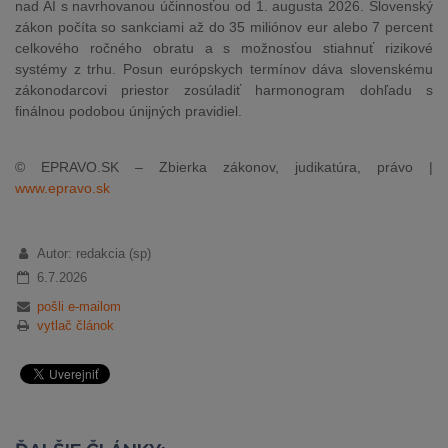
nad AI s navrhovanou účinnosťou od 1. augusta 2026. Slovenský
zákon počíta so sankciami až do 35 miliónov eur alebo 7 percent
celkového ročného obratu a s možnosťou stiahnuť rizikové
systémy z trhu. Posun európskych termínov dáva slovenskému
zákonodarcovi priestor zosúladiť harmonogram dohľadu s
finálnou podobou únijných pravidiel.
© EPRAVO.SK – Zbierka zákonov, judikatúra, právo |
www.epravo.sk
Autor: redakcia (sp)
6.7.2026
pošli e-mailom
vytlač článok