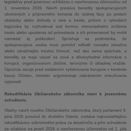
legislatívy pred jesennou schôdzou s navrhovanou účinnosťou od
1. novembra 2026. Návrh presúva benefity spolupracujúcich
obvinených z prípravného konania do súdnej fázy po podaní
obžaloby alebo dohody o vine a treste, pričom o výhodách
kajúcnika by rozhodoval súd formou mimoriadneho zníženia
trestu alebo upustenia od potrestania a ich primeranosť by mohli
namietať aj poškodení. Sprísňuje sa podmienka, že
spolupracujúca osoba musí pomôcť odhaliť rovnako závažnú
alebo závažnejšiu trestnú činnosť, než akú sama spáchala, a
benefity sa majú viazať na nové a dôveryhodné informácie o
korupcii, organizovanom zločine, terorizme či úkladnej vražde.
Opozícia varuje pred oslabením vyšetrovania korupcie v kontexte
kauzy Očistec, minister argumentuje zabránením zneužívania
výpovedí.
Rekodifikácia Občianskeho zákonníka mieri k jesennému
schváleniu
Vládny návrh nového Občianskeho zákonníka, ktorý parlament 9.
júna 2026 posunul do druhého čítania, zostáva najrozsiahlejšou
rekodifikáciou súkromného práva za desaťročia a jeho schválenie
sa očakáva na jeseň 2026 s navrhovanou účinnosťou od 1. júla