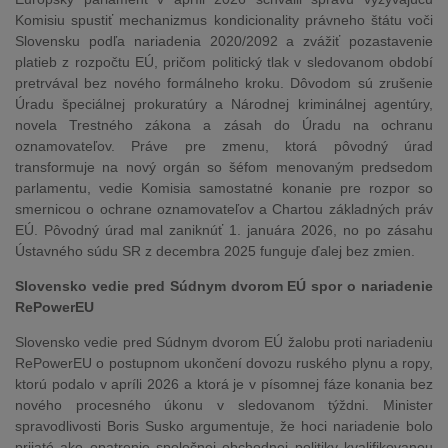
Komisiu spustiť mechanizmus kondicionality právneho štátu voči
Slovensku podľa nariadenia 2020/2092 a zvážiť pozastavenie
platieb z rozpočtu EÚ, pričom politický tlak v sledovanom období
pretrvával bez nového formálneho kroku. Dôvodom sú zrušenie
Úradu špeciálnej prokuratúry a Národnej kriminálnej agentúry,
novela Trestného zákona a zásah do Úradu na ochranu
oznamovateľov. Práve pre zmenu, ktorá pôvodný úrad
transformuje na nový orgán so šéfom menovaným predsedom
parlamentu, vedie Komisia samostatné konanie pre rozpor so
smernicou o ochrane oznamovateľov a Chartou základných práv
EÚ. Pôvodný úrad mal zaniknúť 1. januára 2026, no po zásahu
Ústavného súdu SR z decembra 2025 funguje ďalej bez zmien.
Slovensko vedie pred Súdnym dvorom EÚ spor o nariadenie
RePowerEU
Slovensko vedie pred Súdnym dvorom EÚ žalobu proti nariadeniu
RePowerEU o postupnom ukončení dovozu ruského plynu a ropy,
ktorú podalo v apríli 2026 a ktorá je v písomnej fáze konania bez
nového procesného úkonu v sledovanom týždni. Minister
spravodlivosti Boris Susko argumentuje, že hoci nariadenie bolo
prijaté ako opatrenie spoločnej obchodnej politiky kvalifikovanou