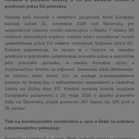
prednosti práva EÚ pretrváva
Naďalej beží konanie o nesplnení povinnosti, ktoré Európska
komisia začala 21. novembra 2025 voči Slovensku pre
septembrovú ústavnú novelu zakotvujúcu v článku 7 Ústavy SR
možnosť slovenských orgánov vrátane súdov posudzovať rozsah
uplatniteľnosti práva EÚ vrátane rozhodnutí Súdneho dvora EÚ.
Komisia argumentuje, že úprava je v rozpore so zásadou
prednosti a jednotného uplatňovania úniového práva a autonómie
jeho právneho poriadku, a zaslala formálnu výzvu s
dvojmesačnou lehotou na odpoveď. Slovenská vláda deklarovala,
že reformu mieni brániť, čím sa zvyšuje pravdepodobnosť
postupu do druhej fázy s odôvodneným stanoviskom a následnej
žaloby na Súdny dvor EÚ. Kontext konania zostrila rezolúcia
Európskeho parlamentu z 20. mája 2026 o úpadku právneho
štátu na Slovensku, prijatá pomerom 347 hlasov za, 165 proti a
25 zdržaní.
Tlak na kondicionalitu eurofondov a spor o Úrad na ochranu
oznamovateľov pokračuje
Európsky parlament v apríli 2026 schválil správu vyzývajúcu