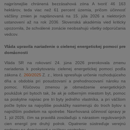
najprísnejšie chránená bezzásahová zóna A tvoriť 46 163
hektárov, teda viac než 61 percent územia, pričom účinnosť
väčšiny zmien je naplánovaná na 15. júla 2026 a niektorých
ustanovení až na rok 2036. Slovenská akadémia vied kriticky
upozornila, že schválené zonácie neobsahujú všetky odporúčania
vedcov.
Vláda upravila nariadenie o cielenej energetickej pomoci pre
domácnosti
Vláda SR na rokovaní 24. júna 2026 prerokovala zmenu
nariadenia k poskytovaniu cielenej energetickej pomoci podľa
zákona č.
260/2025
Z. z., ktorá spresňuje určenie rozhodujúceho
dňa a obdobia pri posudzovaní a prehodnocovaní nároku na
pomoc. Kľúčovou zmenou je obmedzenie energetických
poukážok pri bytoch tak, že ak je odberným miestom byt, pomoc
sa poskytne najviac pre tri byty jedného vlastníka, a pri väčšom
počte bytov sa najvyššie poukážky nasmerujú do troch bytov s
najnižším podielom na spotrebe. Navrhovaná účinnosť úpravy je
1. júl 2026, čím sa pravidlá zosúlaďujú s nárastom regulovaných
cien energií pre druhý polrok. Opatrenie sústreďuje verejnú
podporu na domácnosti s reálnou spotrebou.