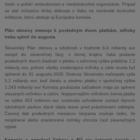
českí a poľskí ombudsmani a medzinárodné organizácie. Prípad
sa stal súčasťou širšej diskusie o tlaku na nezávislé kontrolné
inštitúcie, ktorú sleduje aj Európska komisia.
Plán obnovy smeruje k posledným dvom platbám, míľniky
treba splniť do augusta
Slovenský Plán obnovy a odolnosti v hodnote 6,4 miliardy eur
vstúpil do záverečnej fázy, v ktorej krajinu čaká podanie
posledných dvoch žiadostí o platbu v súhrnnej výške približne 1,2
miliardy eur, pričom všetky zostávajúce míľniky a ciele musia byť
splnené do 31. augusta 2026. Doteraz Slovensko načerpalo vyše
5,2 miliardy eur, keď šiestu a siedmu platbu v spoločnej výške
1,243 miliardy eur Komisia poukázala začiatkom mája po splnení
viazaných míľnikov a cieľov. Najspornejším míľnikom ôsmej platby
vo výške 453 miliónov eur zostávalo schválenie zonácií štyroch
národných parkov, ktoré vláda tesne pred prázdninami odklepla.
Časový tlak posledných mesiacov čerpania zvyšuje riziko, že
nesplnené alebo oneskorené míľniky ohrozia časť záverečných
výplat.
Konanie o porušení Zmluvy o EÚ pre ústavnú novelu o