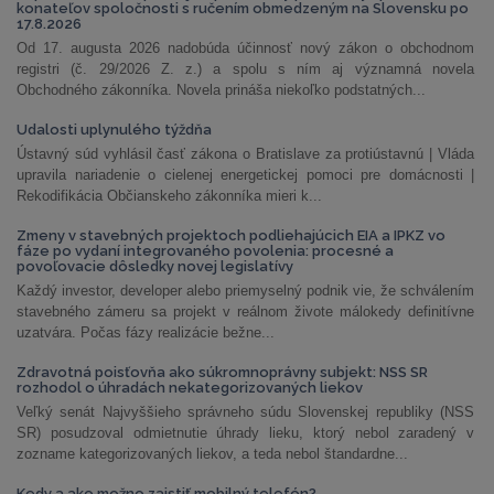
konateľov spoločnosti s ručením obmedzeným na Slovensku po
17.8.2026
Od 17. augusta 2026 nadobúda účinnosť nový zákon o obchodnom
registri (č. 29/2026 Z. z.) a spolu s ním aj významná novela
Obchodného zákonníka. Novela prináša niekoľko podstatných...
Udalosti uplynulého týždňa
Ústavný súd vyhlásil časť zákona o Bratislave za protiústavnú | Vláda
upravila nariadenie o cielenej energetickej pomoci pre domácnosti |
Rekodifikácia Občianskeho zákonníka mieri k...
Zmeny v stavebných projektoch podliehajúcich EIA a IPKZ vo
fáze po vydaní integrovaného povolenia: procesné a
povoľovacie dôsledky novej legislatívy
Každý investor, developer alebo priemyselný podnik vie, že schválením
stavebného zámeru sa projekt v reálnom živote málokedy definitívne
uzatvára. Počas fázy realizácie bežne...
Zdravotná poisťovňa ako súkromnoprávny subjekt: NSS SR
rozhodol o úhradách nekategorizovaných liekov
Veľký senát Najvyššieho správneho súdu Slovenskej republiky (NSS
SR) posudzoval odmietnutie úhrady lieku, ktorý nebol zaradený v
zozname kategorizovaných liekov, a teda nebol štandardne...
Kedy a ako možno zaistiť mobilný telefón?