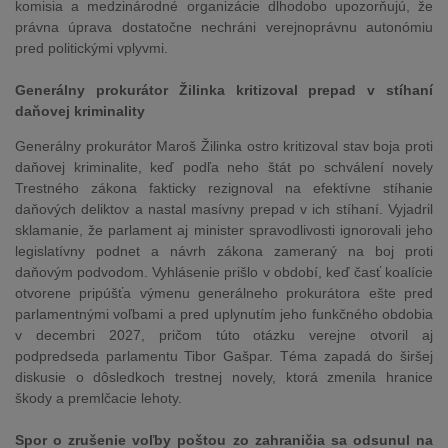
komisia a medzinárodné organizácie dlhodobo upozorňujú, že
právna úprava dostatočne nechráni verejnoprávnu autonómiu
pred politickými vplyvmi.
Generálny prokurátor Žilinka kritizoval prepad v stíhaní
daňovej kriminality
Generálny prokurátor Maroš Žilinka ostro kritizoval stav boja proti
daňovej kriminalite, keď podľa neho štát po schválení novely
Trestného zákona fakticky rezignoval na efektívne stíhanie
daňových deliktov a nastal masívny prepad v ich stíhaní. Vyjadril
sklamanie, že parlament aj minister spravodlivosti ignorovali jeho
legislatívny podnet a návrh zákona zameraný na boj proti
daňovým podvodom. Vyhlásenie prišlo v období, keď časť koalície
otvorene pripúšťa výmenu generálneho prokurátora ešte pred
parlamentnými voľbami a pred uplynutím jeho funkčného obdobia
v decembri 2027, pričom túto otázku verejne otvoril aj
podpredseda parlamentu Tibor Gašpar. Téma zapadá do širšej
diskusie o dôsledkoch trestnej novely, ktorá zmenila hranice
škody a premlčacie lehoty.
Spor o zrušenie voľby poštou zo zahraničia sa odsunul na