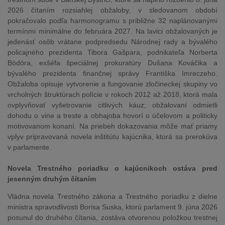
2026 čítaním rozsiahlej obžaloby, v sledovanom období
pokračovalo podľa harmonogramu s približne 32 naplánovanými
termínmi minimálne do februára 2027. Na lavici obžalovaných je
jedenásť osôb vrátane podpredsedu Národnej rady a bývalého
policajného prezidenta Tibora Gašpara, podnikateľa Norberta
Bödöra, exšéfa špeciálnej prokuratúry Dušana Kováčika a
bývalého prezidenta finančnej správy Františka Imreczeho.
Obžaloba opisuje vytvorenie a fungovanie zločineckej skupiny vo
vrcholných štruktúrach polície v rokoch 2012 až 2018, ktorá mala
ovplyvňovať vyšetrovanie citlivých káuz; obžalovaní odmietli
dohodu o vine a treste a obhajoba hovorí o účelovom a politicky
motivovanom konaní. Na priebeh dokazovania môže mať priamy
vplyv pripravovaná novela inštitútu kajúcnika, ktorá sa prerokúva
v parlamente.
Novela Trestného poriadku o kajúcnikoch ostáva pred
jesenným druhým čítaním
Vládna novela Trestného zákona a Trestného poriadku z dielne
ministra spravodlivosti Borisa Suska, ktorú parlament 9. júna 2026
posunul do druhého čítania, zostáva otvorenou položkou trestnej