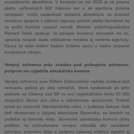
pozastavenie akreditácie. V kampani na rok 2026 je na priame
platby vyčlenených 662 miliónov eur a ak agentúra zistenia
neobjasní, môže nasledovať dočasná akreditácia na dvanásť
mesiacov spojená s plánom nápravy, pričom platby farmárom by
sa podľa Komisie zastaviť nemali. Minister pôdohospodárstva
Richard Takáč opakuje, že peniaze farmárov ohrozené nie sú,
opozícia naopak žiada odstúpenie ministra aj vedenia agentúry.
Kauza sa stala ďalším bodom širšieho sporu o riadne čerpanie
európskych zdrojov.
Verejný ochranca práv zostáva pod policajnou ochranou,
podporu mu vyjadrila advokátska komora
Verejný ochranca práv Róbert Dobrovodský naďalej zostáva pod
ochranou polície po vlne vyhrážok, ktoré nasledovali po jeho
podnete na Ústavný súd SR vo veci registračného limitu 50 000
dospelých členov pre cirkvi a náboženské spoločnosti. Podnet
podal po sťažnosti Starokatolíckej cirkvi, v politickej diskusii však
čelil obvineniam z údajnej islamizácie Slovenska, na ktorých sa
podieľali aj členovia vlády. Slovenská advokátska komora útoky
politikov na ombudsmana verejne odsúdila ako narúšanie
princípov právneho štátu a podporu ústavnej inštitúcii vyjadrili aj