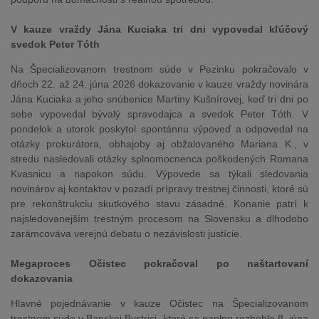
V kauze vraždy Jána Kuciaka tri dni vypovedal kľúčový
svedok Peter Tóth
Na Špecializovanom trestnom súde v Pezinku pokračovalo v
dňoch 22. až 24. júna 2026 dokazovanie v kauze vraždy novinára
Jána Kuciaka a jeho snúbenice Martiny Kušnírovej, keď tri dni po
sebe vypovedal bývalý spravodajca a svedok Peter Tóth. V
pondelok a utorok poskytol spontánnu výpoveď a odpovedal na
otázky prokurátora, obhajoby aj obžalovaného Mariana K., v
stredu nasledovali otázky splnomocnenca poškodených Romana
Kvasnicu a napokon súdu. Výpovede sa týkali sledovania
novinárov aj kontaktov v pozadí prípravy trestnej činnosti, ktoré sú
pre rekonštrukciu skutkového stavu zásadné. Konanie patrí k
najsledovanejším trestným procesom na Slovensku a dlhodobo
zarámcováva verejnú debatu o nezávislosti justície.
Megaproces Očistec pokračoval po naštartovaní
dokazovania
Hlavné pojednávanie v kauze Očistec na Špecializovanom
trestnom súde v Banskej Bystrici, ktoré sa naplno rozbehlo 8. júna