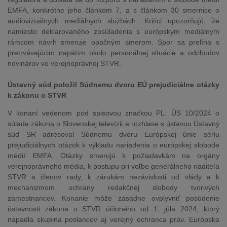
EMFA, konkrétne jeho článkom 7, a s článkom 30 smernice o
audiovizuálnych mediálnych službách. Kritici upozorňujú, že
namiesto deklarovaného zosúladenia s európskym mediálnym
rámcom návrh smeruje opačným smerom. Spor sa prelína s
pretrvávajúcim napätím okolo personálnej situácie a odchodov
novinárov vo verejnoprávnej STVR.
Ústavný súd položil Súdnemu dvoru EÚ prejudiciálne otázky
k zákonu o STVR
V konaní vedenom pod spisovou značkou PL. ÚS 10/2024 o
súlade zákona o Slovenskej televízii a rozhlase s ústavou Ústavný
súd SR adresoval Súdnemu dvoru Európskej únie sériu
prejudiciálnych otázok k výkladu nariadenia o európskej slobode
médií EMFA. Otázky smerujú k požiadavkám na orgány
verejnoprávneho média, k postupu pri voľbe generálneho riaditeľa
STVR a členov rady, k zárukám nezávislosti od vlády a k
mechanizmom ochrany redakčnej slobody tvorivých
zamestnancov. Konanie môže zásadne ovplyvniť posúdenie
ústavnosti zákona o STVR účinného od 1. júla 2024, ktorý
napadla skupina poslancov aj verejný ochranca práv. Európska