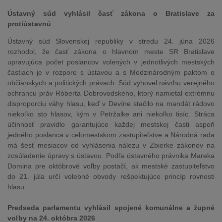
Ústavný súd vyhlásil časť zákona o Bratislave za
protiústavnú
Ústavný súd Slovenskej republiky v stredu 24. júna 2026
rozhodol, že časť zákona o hlavnom meste SR Bratislave
upravujúca počet poslancov volených v jednotlivých mestských
častiach je v rozpore s ústavou a s Medzinárodným paktom o
občianskych a politických právach. Súd vyhovel návrhu verejného
ochrancu práv Róberta Dobrovodského, ktorý namietal extrémnu
disproporciu váhy hlasu, keď v Devíne stačilo na mandát rádovo
niekoľko sto hlasov, kým v Petržalke ani niekoľko tisíc. Stráca
účinnosť pravidlo garantujúce každej mestskej časti aspoň
jedného poslanca v celomestskom zastupiteľstve a Národná rada
má šesť mesiacov od vyhlásenia nálezu v Zbierke zákonov na
zosúladenie úpravy s ústavou. Podľa ústavného právnika Mareka
Domina pre októbrové voľby postačí, ak mestské zastupiteľstvo
do 21. júla určí volebné obvody rešpektujúce princíp rovnosti
hlasu.
Predseda parlamentu vyhlásil spojené komunálne a župné
voľby na 24. októbra 2026