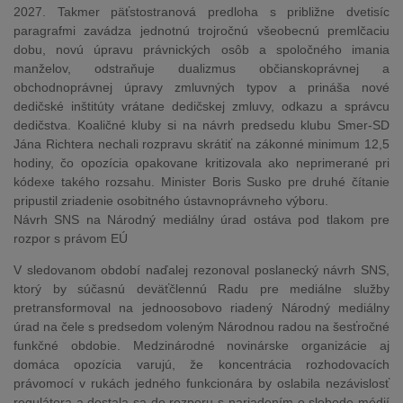
2027. Takmer päťstostranová predloha s približne dvetisíc
paragrafmi zavádza jednotnú trojročnú všeobecnú premlčaciu
dobu, novú úpravu právnických osôb a spoločného imania
manželov, odstraňuje dualizmus občianskoprávnej a
obchodnoprávnej úpravy zmluvných typov a prináša nové
dedičské inštitúty vrátane dedičskej zmluvy, odkazu a správcu
dedičstva. Koaličné kluby si na návrh predsedu klubu Smer-SD
Jána Richtera nechali rozpravu skrátiť na zákonné minimum 12,5
hodiny, čo opozícia opakovane kritizovala ako neprimerané pri
kódexe takého rozsahu. Minister Boris Susko pre druhé čítanie
pripustil zriadenie osobitného ústavnoprávneho výboru.
Návrh SNS na Národný mediálny úrad ostáva pod tlakom pre
rozpor s právom EÚ
V sledovanom období naďalej rezonoval poslanecký návrh SNS,
ktorý by súčasnú deväťčlennú Radu pre mediálne služby
pretransformoval na jednoosobovo riadený Národný mediálny
úrad na čele s predsedom voleným Národnou radou na šesťročné
funkčné obdobie. Medzinárodné novinárske organizácie aj
domáca opozícia varujú, že koncentrácia rozhodovacích
právomocí v rukách jedného funkcionára by oslabila nezávislosť
regulátora a dostala sa do rozporu s nariadením o slobode médií