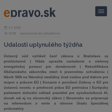
Menu
6.7.2026
ID: 6738
upozornenie pre užívateľov
Udalosti uplynulého týždňa
Ústavný súd vyhlásil časť zákona o Bratislave za
protiústavnú | Vláda upravila nariadenie o cielenej
energetickej pomoci pre domácnosti | Rekodifikácia
Občianskeho zákonníka mieri k jesennému schváleniu |
Návrh SNS na Národný mediálny úrad ostáva pod tlakom pre
rozpor s právom EÚ | Konanie o porušení Zmluvy o EÚ pre
ústavnú novelu o prednosti práva EÚ pretrváva | Európsky
parlament dohodol odklad pravidiel pre vysokorizikovú AI,
dosah má aj na slovenský zákon | Slovensko sa pripravuje
na referendum o rente a obnove Úradu špeciálnej
prokuratúry