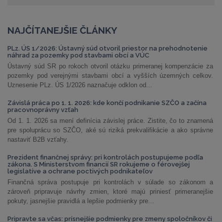
NAJČÍTANEJŠIE ČLÁNKY
PLz. ÚS 1/2026: Ústavný súd otvoril priestor na prehodnotenie
náhrad za pozemky pod stavbami obcí a VÚC
Ústavný súd SR po rokoch otvoril otázku primeranej kompenzácie za
pozemky pod verejnými stavbami obcí a vyšších územných celkov.
Uznesenie PLz. ÚS 1/2026 naznačuje odklon od...
Závislá práca po 1. 1. 2026: kde končí podnikanie SZČO a začína
pracovnoprávny vzťah
Od 1. 1. 2026 sa mení definícia závislej práce. Zistite, čo to znamená
pre spoluprácu so SZČO, aké sú riziká prekvalifikácie a ako správne
nastaviť B2B vzťahy.
Prezident finančnej správy: pri kontrolách postupujeme podľa
zákona. S Ministerstvom financií SR rokujeme o férovejšej
legislatíve a ochrane poctivých podnikateľov
Finančná správa postupuje pri kontrolách v súlade so zákonom a
zároveň pripravuje návrhy zmien, ktoré majú priniesť primeranejšie
pokuty, jasnejšie pravidlá a lepšie podmienky pre...
Pripravte sa včas: prísnejšie podmienky pre zmeny spoločníkov či