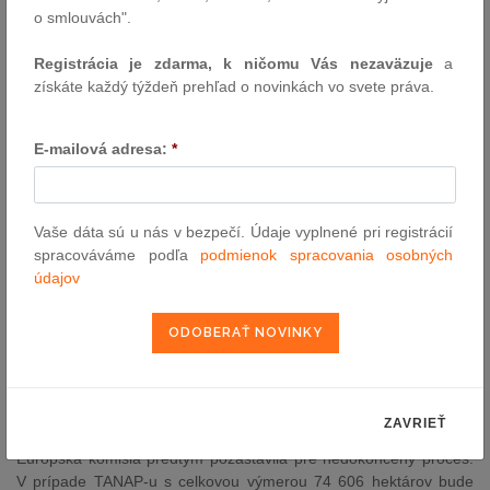
špeciálnej prokuratúry a Národnej kriminálnej agentúry, pričom
o smlouvách".
hlasovať môže približne 4,3 milióna oprávnených voličov v
miestnostiach otvorených od 7.00 do 22.00 h. Referendum sa
Registrácia je zdarma, k ničomu Vás nezaväzuje
a
koná na základe petície mimoparlamentnej strany Demokrati s
získáte každý týždeň prehľad o novinkách vo svete práva.
vyše 384-tisíc podpismi, prezident však tretiu navrhovanú otázku
o skrátení volebného obdobia vlády pre rozpor s ústavou
E-mailová adresa:
*
nepripustil. Na platnosť je potrebná účasť nadpolovičnej väčšiny
oprávnených voličov, teda viac než 2,2 milióna hlasujúcich, čo je z
historického hľadiska hranica, ktorú na Slovensku doteraz
prekročilo len jedno referendum.
Vaše dáta sú u nás v bezpečí. Údaje vyplnené pri registrácií
spracováváme podľa
podmienok spracovania osobných
Vláda schválila sporné zonácie štyroch národných parkov
údajov
ako míľnik Plánu obnovy
Vláda SR na svojom rokovaní na prelome júna a júla 2026,
poslednom pred letnou prestávkou, schválila nové zonácie
Tatranského národného parku, Národného parku Nízke Tatry,
Národného parku Poloniny a Národného parku Malá Fatra. Ide o
kľúčový a dlho odkladaný míľnik ôsmej žiadosti o platbu z Plánu
ZAVRIEŤ
obnovy a odolnosti vo výške 453 miliónov eur, ktorého hodnotenie
Európska komisia predtým pozastavila pre nedokončený proces.
V prípade TANAP-u s celkovou výmerou 74 606 hektárov bude