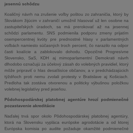
jesennú schôdzu
Koaličný návrh na zrušenie voľby poštou zo zahraničia, ktorý by
Slovákom žijúcim v zahraničí umožnil hlasovať už len osobne na
zastupiteľských úradoch, sa má prerokovať až na jesennej
schôdzi parlamentu. SNS podmienila podporu zmeny prijatím
osempercentnej kvóty pre prednostné hlasy v parlamentných
voľbách namiesto súčasných troch percent, čo narazilo na odpor
časti koalície a zablokovalo dohodu. Opozičné Progresívne
Slovensko, SaS, KDH aj mimoparlamentní Demokrati návrh
dlhodobo označujú za účelový zásah do volebných pravidiel, ktorý
môže pripraviť o hlas desaťtisíce občanov, a v predchádzajúcich
týždňoch proti nemu zvolali protesty v Bratislave aj Košiciach.
Predloha tak zostáva otvorenou a politicky výbušnou položkou
volebnej legislatívy pred jeseňou.
Pôdohospodárskej platobnej agentúre hrozí podmienečné
pozastavenie akreditácie
Naďalej trvá spor okolo Pôdohospodárskej platobnej agentúry,
ktorá na Slovensku vypláca európske agrodotácie a od ktorej
Európska komisia po audite požaduje okamžité podmienečné