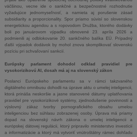
väčšinou, vecne ide o sankčné a bezpečnostné rozhodnutie
vyžadujúce jednomyseľnosť, a namieta aj porušenie zásad
subsidiarity a proporcionality. Spor priamo súvisí so slovenskou
energetickou agendou a s ropovodom Družba, ktorého dodávky
boli po januárovom výpadku obnovené 23. apríla 2026 a
podmienili aj odblokovanie 20. sankčného balíka EÚ. Prípadný
ďalší výpadok dodávok by mohol znova skomplikovať slovenskú
pozíciu pri schvaľovaní sankcií.
Európsky parlament dohodol odklad pravidiel pre
vysokorizikovú AI, dosah má aj na slovenský zákon
Poslanci Európskeho parlamentu sa v rámci takzvaného
digitálneho omnibusu dohodli na úprave aktu o umelej inteligencii,
ktorá prináša neskoršie a jasne stanovené dátumy uplatňovania
pravidiel pre vysokorizikové systémy, zjednodušenie povinností a
výslovný zákaz tvorby pornografického obsahu umelou
inteligenciou bez súhlasu zobrazenej osoby. Úprava má priamy
dopad na slovenský návrh zákona o umelej inteligencii a
európskej dátovej regulácii, ktorý pripravilo ministerstvo investícií
a informatizácie a ktorý má vytvoriť vnútroštátny rámec dohľadu