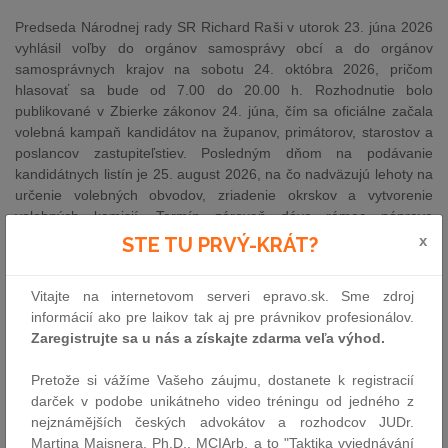
Predseda Národnej rady SR Richard Raši v utorok 23. júna 2026
vyhlásil voľby do orgánov samosprávy obcí a do orgánov
samosprávnych krajov na sobotu 24. októbra 2026, pričom
hlasovať sa bude od 7.00 do 20.00 h. Rozhodnutie bolo
publikované v Zbierke zákonov 24. júna, čím sa oficiálne začala
volebná kampaň kandidátov na županov, primátorov, starostov a
poslancov zastupiteľstiev. Posledným dňom na podávanie
kandidátnych listín je 25. august 2026, na čo nadväzujú lehoty na
určenie volebných obvodov, zriadenie okrskov a vytvorenie
volebných komisií. Termín zároveň dáva rámec náprave
bratislavských volebných obvodov, ktorú musí mesto vyriešiť do
x
STE TU PRVÝ-KRÁT?
21. júla.
Vitajte na internetovom serveri epravo.sk. Sme zdroj
Slovensko sa pripravuje na referendum o rente a obnove
informácií ako pre laikov tak aj pre právnikov profesionálov.
Úradu špeciálnej prokuratúry
Zaregistrujte sa u nás a získajte zdarma veľa výhod.
Prezident SR Peter Pellegrini vyhlásil na sobotu 4. júla 2026
celoštátne referendum s dvoma otázkami, ku ktorému sa v
Pretože si vážíme Vašeho záujmu, dostanete k registracií
sledovanom týždni uzavrela kampaň a stíchlo predvolebné
darček v podobe unikátneho video tréningu od jedného z
moratórium. Občania rozhodnú o zrušení tzv. doživotnej renty pre
nejznámějších českých advokátov a rozhodcov JUDr.
ústavných činiteľov vrátane premiéra a o obnovení Úradu
Martina Maisnera, Ph.D., MCIArb, a to "Taktika vyjednávání