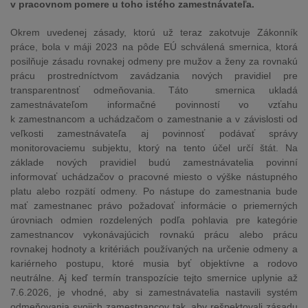
v pracovnom pomere u toho istého zamestnávateľa.
Okrem uvedenej zásady, ktorú už teraz zakotvuje Zákonník
práce, bola v máji 2023 na pôde EÚ schválená smernica, ktorá
posilňuje zásadu rovnakej odmeny pre mužov a ženy za rovnakú
prácu prostredníctvom zavádzania nových pravidiel pre
transparentnosť odmeňovania. Táto smernica ukladá
zamestnávateľom informačné povinností vo vzťahu
k zamestnancom a uchádzačom o zamestnanie a v závislosti od
veľkosti zamestnávateľa aj povinnosť podávať správy
monitorovaciemu subjektu, ktorý na tento účel určí štát. Na
základe nových pravidiel budú zamestnávatelia povinní
informovať uchádzačov o pracovné miesto o výške nástupného
platu alebo rozpätí odmeny. Po nástupe do zamestnania bude
mať zamestnanec právo požadovať informácie o priemerných
úrovniach odmien rozdelených podľa pohlavia pre kategórie
zamestnancov vykonávajúcich rovnakú prácu alebo prácu
rovnakej hodnoty a kritériách používaných na určenie odmeny a
kariérneho postupu, ktoré musia byť objektívne a rodovo
neutrálne. Aj keď termín transpozície tejto smernice uplynie až
7.6.2026, je vhodné, aby si zamestnávatelia nastavili systém
odmeňovania svojich zamestnancov tak, aby rešpektovali zásadu