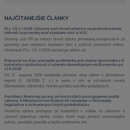
NAJČÍTANEJŠIE ČLÁNKY
PLz. ÚS 1/2026: Ústavný súd otvoril priestor na prehodnotenie
náhrad za pozemky pod stavbami obcí a VÚC
Ústavný súd SR po rokoch otvoril otázku primeranej kompenzácie za
pozemky pod verejnými stavbami obcí a vyšších územných celkov.
Uznesenie PLz. ÚS 1/2026 naznačuje odklon od...
Pripravte sa včas: prísnejšie podmienky pre zmeny spoločníkov či
konateľov spoločnosti s ručením obmedzeným na Slovensku po
17.8.2026
Od 17. augusta 2026 nadobúda účinnosť nový zákon o obchodnom
registri (č. 29/2026 Z. z.) a spolu s ním aj významná novela
Obchodného zákonníka. Novela prináša niekoľko podstatných...
Prezident finančnej správy: pri kontrolách postupujeme podľa
zákona. S Ministerstvom financií SR rokujeme o férovejšej
legislatíve a ochrane poctivých podnikateľov
Finančná správa postupuje pri kontrolách v súlade so zákonom a
zároveň pripravuje návrhy zmien, ktoré majú priniesť primeranejšie
pokuty, jasnejšie pravidlá a lepšie podmienky pre...