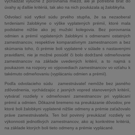
vychádzať výlučne z porovnania miezd, ale je potrebné brať do
úvahy aj ďalšie kritériá, tak ako na nich poukázala aj žalobkyňa.
Odvolací súd vytkol súdu prvého stupňa, že sa nezaoberal
tvrdeniami žalobkyne o výške vyplatených prémií, ktoré mala
podstatne nižšie ako jej mužskí kolegovia. Bez porovnania
odmien a prémií vyplatených žalobkyni s odmenami ostatných
zamestnancov, respektíve komparatívnym zamestnancom a bez
skúmania toho, či prémie boli vyplatené v súlade s nastavenými
pravidlami, nie je možné posúdiť či bolo dodržané odmeňovanie
zamestnancov na základe uvedených kritérií, a to najmä s
poukazom na rozpory vo výpovediach zamestnancov vo vzťahu k
takémuto odmeňovaniu (vyplácaniu odmien a prémií).
Podľa odvolacieho súdu zamestnávateľ nemôže bez jasného
zdôvodnenia, vychádzajúc z jasných vopred stanovených kritérií,
vytvárať rozdiely v odmeňovaní zamestnancov pri vyplácaní
prémií a odmien. Dôkazné bremeno na preukázanie dôvodov, pre
ktoré boli žalobkyni vyplatené nižšie odmeny a prémie zaťažovalo
práve zamestnávateľa. Ten bol povinný preukázať rozdiely vo
výkonnosti jednotlivých zamestnancov, ako aj konkrétne kritériá,
na základe ktorých boli tieto odmeny a prémie vyplácané.