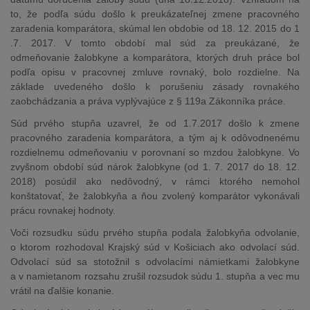
to, že podľa súdu došlo k preukázateľnej zmene pracovného
zaradenia komparátora, skúmal len obdobie od 18. 12. 2015 do 1
.7. 2017. V tomto období mal súd za preukázané, že
odmeňovanie žalobkyne a komparátora, ktorých druh práce bol
podľa opisu v pracovnej zmluve rovnaký, bolo rozdielne. Na
základe uvedeného došlo k porušeniu zásady rovnakého
zaobchádzania a práva vyplývajúce z § 119a Zákonníka práce.
Súd prvého stupňa uzavrel, že od 1.7.2017 došlo k zmene
pracovného zaradenia komparátora, a tým aj k odôvodnenému
rozdielnemu odmeňovaniu v porovnaní so mzdou žalobkyne. Vo
zvyšnom období súd nárok žalobkyne (od 1. 7. 2017 do 18. 12.
2018) posúdil ako nedôvodný, v rámci ktorého nemohol
konštatovať, že žalobkyňa a ňou zvolený komparátor vykonávali
prácu rovnakej hodnoty.
Voči rozsudku súdu prvého stupňa podala žalobkyňa odvolanie,
o ktorom rozhodoval Krajský súd v Košiciach ako odvolací súd.
Odvolací súd sa stotožnil s odvolacími námietkami žalobkyne
a v namietanom rozsahu zrušil rozsudok súdu 1. stupňa a vec mu
vrátil na ďalšie konanie.