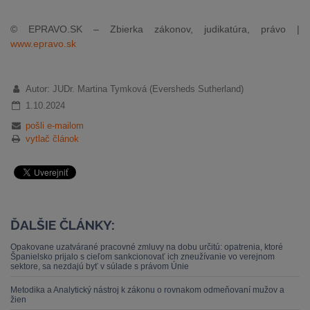
© EPRAVO.SK – Zbierka zákonov, judikatúra, právo |
www.epravo.sk
Autor: JUDr. Martina Tymková (Eversheds Sutherland)
1.10.2024
pošli e-mailom
vytlač článok
ĎALŠIE ČLÁNKY:
Opakovane uzatvárané pracovné zmluvy na dobu určitú: opatrenia, ktoré
Španielsko prijalo s cieľom sankcionovať ich zneužívanie vo verejnom
sektore, sa nezdajú byť v súlade s právom Únie
Metodika a Analytický nástroj k zákonu o rovnakom odmeňovaní mužov a
žien