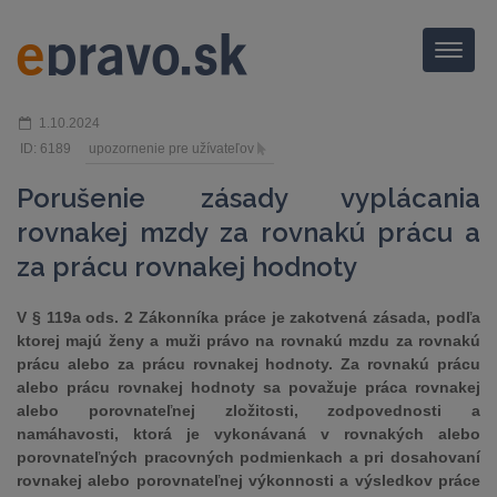
Menu
1.10.2024
ID: 6189
upozornenie pre užívateľov
Porušenie zásady vyplácania
rovnakej mzdy za rovnakú prácu a
za prácu rovnakej hodnoty
V § 119a ods. 2 Zákonníka práce je zakotvená zásada, podľa
ktorej majú ženy a muži právo na rovnakú mzdu za rovnakú
prácu alebo za prácu rovnakej hodnoty. Za rovnakú prácu
alebo prácu rovnakej hodnoty sa považuje práca rovnakej
alebo porovnateľnej zložitosti, zodpovednosti a
namáhavosti, ktorá je vykonávaná v rovnakých alebo
porovnateľných pracovných podmienkach a pri dosahovaní
rovnakej alebo porovnateľnej výkonnosti a výsledkov práce