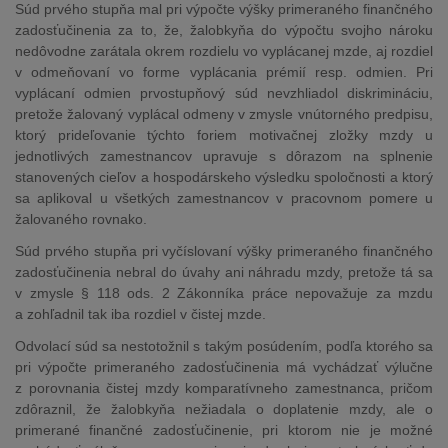
Súd prvého stupňa mal pri výpočte výšky primeraného finančného
zadosťučinenia za to, že, žalobkyňa do výpočtu svojho nároku
nedôvodne zarátala okrem rozdielu vo vyplácanej mzde, aj rozdiel
v odmeňovaní vo forme vyplácania prémií resp. odmien. Pri
vyplácaní odmien prvostupňový súd nevzhliadol diskrimináciu,
pretože žalovaný vyplácal odmeny v zmysle vnútorného predpisu,
ktorý prideľovanie týchto foriem motivačnej zložky mzdy u
jednotlivých zamestnancov upravuje s dôrazom na splnenie
stanovených cieľov a hospodárskeho výsledku spoločnosti a ktorý
sa aplikoval u všetkých zamestnancov v pracovnom pomere u
žalovaného rovnako.
Súd prvého stupňa pri vyčíslovaní výšky primeraného finančného
zadosťučinenia nebral do úvahy ani náhradu mzdy, pretože tá sa
v zmysle § 118 ods. 2 Zákonníka práce nepovažuje za mzdu
a zohľadnil tak iba rozdiel v čistej mzde.
Odvolací súd sa nestotožnil s takým posúdením, podľa ktorého sa
pri výpočte primeraného zadosťučinenia má vychádzať výlučne
z porovnania čistej mzdy komparatívneho zamestnanca, pričom
zdôraznil, že žalobkyňa nežiadala o doplatenie mzdy, ale o
primerané finančné zadosťučinenie, pri ktorom nie je možné