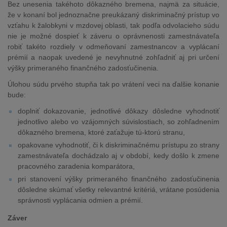
Bez unesenia takéhoto dôkazného bremena, najmä za situácie,
že v konaní bol jednoznačne preukázaný diskriminačný prístup vo
vzťahu k žalobkyni v mzdovej oblasti, tak podľa odvolacieho súdu
nie je možné dospieť k záveru o oprávnenosti zamestnávateľa
robiť takéto rozdiely v odmeňovaní zamestnancov a vyplácaní
prémií a naopak uvedené je nevyhnutné zohľadniť aj pri určení
výšky primeraného finančného zadosťučinenia.
Úlohou súdu prvého stupňa tak po vrátení veci na ďalšie konanie
bude:
doplniť dokazovanie, jednotlivé dôkazy dôsledne vyhodnotiť
jednotlivo alebo vo vzájomných súvislostiach, so zohľadnením
dôkazného bremena, ktoré zaťažuje tú-ktorú stranu,
opakovane vyhodnotiť, či k diskriminačnému prístupu zo strany
zamestnávateľa dochádzalo aj v období, kedy došlo k zmene
pracovného zaradenia komparátora,
pri stanovení výšky primeraného finančného zadosťučinenia
dôsledne skúmať všetky relevantné kritériá, vrátane posúdenia
správnosti vyplácania odmien a prémií.
Záver