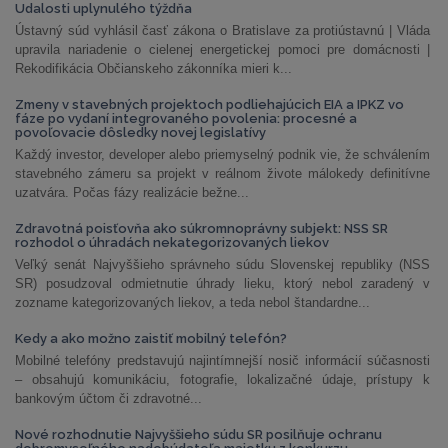
Udalosti uplynulého týždňa
Ústavný súd vyhlásil časť zákona o Bratislave za protiústavnú | Vláda
upravila nariadenie o cielenej energetickej pomoci pre domácnosti |
Rekodifikácia Občianskeho zákonníka mieri k...
Zmeny v stavebných projektoch podliehajúcich EIA a IPKZ vo
fáze po vydaní integrovaného povolenia: procesné a
povoľovacie dôsledky novej legislatívy
Každý investor, developer alebo priemyselný podnik vie, že schválením
stavebného zámeru sa projekt v reálnom živote málokedy definitívne
uzatvára. Počas fázy realizácie bežne...
Zdravotná poisťovňa ako súkromnoprávny subjekt: NSS SR
rozhodol o úhradách nekategorizovaných liekov
Veľký senát Najvyššieho správneho súdu Slovenskej republiky (NSS
SR) posudzoval odmietnutie úhrady lieku, ktorý nebol zaradený v
zozname kategorizovaných liekov, a teda nebol štandardne...
Kedy a ako možno zaistiť mobilný telefón?
Mobilné telefóny predstavujú najintímnejší nosič informácií súčasnosti
– obsahujú komunikáciu, fotografie, lokalizačné údaje, prístupy k
bankovým účtom či zdravotné...
Nové rozhodnutie Najvyššieho súdu SR posilňuje ochranu