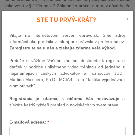
zakotvenú v § 119a ods. 2 Zákonníka práce, a to aj z dôvodu, že
smernica zavádza prostriedky nápravy pre poškodeného
zamestnanca .
x
STE TU PRVÝ-KRÁT?
Podľa súčasného právneho stavu, v prípade, že zásada rovnakej
odmeny pre mužov a ženy za rovnakú prácu nie je dodržaná,
Vitajte na internetovom serveri epravo.sk. Sme zdroj
osoba dotknutá na svojich právach má možnosť zvoliť si ako
informácií ako pre laikov tak aj pre právnikov profesionálov.
jednu z foriem ochrany možnosť domáhať sa primeraného
Zaregistrujte sa u nás a získajte zdarma veľa výhod.
finančného zadosťučinenia za rozdiel v mzde vyplatenej osobe,
ktorá vykonávala rovnakú prácu (komparátor) a mzde, ktorá bola
Pretože si vážíme Vašeho záujmu, dostanete k registracií
vyplácaná dotknutej osobe.
darček v podobe unikátneho video tréningu od jedného z
nejznámějších českých advokátov a rozhodcov JUDr.
Ktoré faktory je však potrebné zohľadňovať pri výpočte výšky
Martina Maisnera, Ph.D., MCIArb, a to "Taktika vyjednávání
primeraného finančného zadosťučinenia. Zohľadňovať aj
o smlouvách".
vyplácané prémie? Ako posúdiť obdobie po zmene pracovného
zaradenia zamestnanca, ktorému zamestnávateľ vyplácal vyššiu
Registrácia je zdarma, k ničomu Vás nezaväzuje
a
mzdu a ako zistiť, či túto zmenu neurobil zamestnávateľ po
získáte každý týždeň prehľad o novinkách vo svete práva.
vykonanej inšpekcii práce len
pro forma
? Na tieto otázky dáva
odpovede rozsudok Krajského súdu v Košiciach sp. zn.
6CoPr/2/2023 z 28. 9. 2023.
E-mailová adresa:
*
Skutkový stav