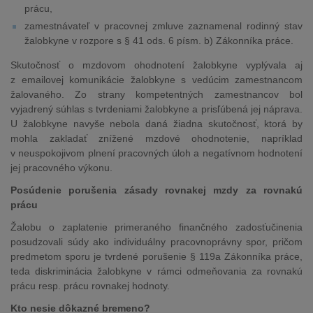
prácu,
zamestnávateľ v pracovnej zmluve zaznamenal rodinný stav
žalobkyne v rozpore s § 41 ods. 6 písm. b) Zákonníka práce.
Skutočnosť o mzdovom ohodnotení žalobkyne vyplývala aj
z emailovej komunikácie žalobkyne s vedúcim zamestnancom
žalovaného. Zo strany kompetentných zamestnancov bol
vyjadrený súhlas s tvrdeniami žalobkyne a prisľúbená jej náprava.
U žalobkyne navyše nebola daná žiadna skutočnosť, ktorá by
mohla zakladať znížené mzdové ohodnotenie, napríklad
v neuspokojivom plnení pracovných úloh a negatívnom hodnotení
jej pracovného výkonu.
Posúdenie porušenia zásady rovnakej mzdy za rovnakú
prácu
Žalobu o zaplatenie primeraného finančného zadosťučinenia
posudzovali súdy ako individuálny pracovnoprávny spor, pričom
predmetom sporu je tvrdené porušenie § 119a Zákonníka práce,
teda diskriminácia žalobkyne v rámci odmeňovania za rovnakú
prácu resp. prácu rovnakej hodnoty.
Kto nesie dôkazné bremeno?