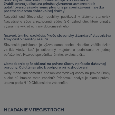
dobromyseľného nadobúdateľa majetku z konkurzu.
(Publikovaná judikatúra prináša významné usmernenie k
uplatňovaniu zásady nemo plus iuris pri speňažovaní majetku
prostredníctvom dobrovoľnej dražby)
Najvyšší súd Slovenskej republiky publikoval v Zbierke stanovísk
Najvyššieho súdu a rozhodnutí súdov SR rozhodnutie, ktoré prináša
významný výklad ochrany dobromyseľného...
Rozvod, úmrtie, exekúcia: Prečo slovenský „štandard“ vlastníctva
firmy často neustojí realitu
Slovenské podnikanie je výzva samo osebe. No ešte väčšie riziko
vzniká vtedy, keď je súkromný majetok a podnikanie „v jednej
peňaženke“. Rozvod spoločníka, úmrtie, exekúcia či...
Obmedzenie spôsobilosti na právne úkony v prípade duševnej
poruchy: Od ultima ratio k podpore pri rozhodovaní
Kedy môže súd obmedziť spôsobilosť fyzickej osoby na právne úkony
a aké sú hranice tohto zásahu? Príspevok analyzuje platnú právnu
úpravu podľa § 10 Občianskeho zákonníka,...
HĽADANIE V REGISTROCH