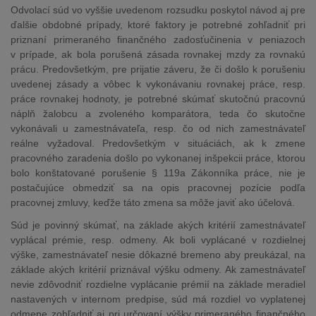
Odvolací súd vo vyššie uvedenom rozsudku poskytol návod aj pre
ďalšie obdobné prípady, ktoré faktory je potrebné zohľadniť pri
priznaní primeraného finančného zadosťučinenia v peniazoch
v prípade, ak bola porušená zásada rovnakej mzdy za rovnakú
prácu. Predovšetkým, pre prijatie záveru, že či došlo k porušeniu
uvedenej zásady a vôbec k vykonávaniu rovnakej práce, resp.
práce rovnakej hodnoty, je potrebné skúmať skutočnú pracovnú
náplň žalobcu a zvoleného komparátora, teda čo skutočne
vykonávali u zamestnávateľa, resp. čo od nich zamestnávateľ
reálne vyžadoval. Predovšetkým v situáciách, ak k zmene
pracovného zaradenia došlo po vykonanej inšpekcii práce, ktorou
bolo konštatované porušenie § 119a Zákonníka práce, nie je
postačujúce obmedziť sa na opis pracovnej pozície podľa
pracovnej zmluvy, keďže táto zmena sa môže javiť ako účelová.
Súd je povinný skúmať, na základe akých kritérií zamestnávateľ
vyplácal prémie, resp. odmeny. Ak boli vyplácané v rozdielnej
výške, zamestnávateľ nesie dôkazné bremeno aby preukázal, na
základe akých kritérií priznával výšku odmeny. Ak zamestnávateľ
nevie zdôvodniť rozdielne vyplácanie prémií na základe meradiel
nastavených v internom predpise, súd má rozdiel vo vyplatenej
odmene zohľadniť aj pri určovaní výšky primeraného finančného