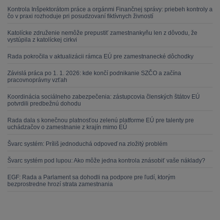
Kontrola Inšpektorátom práce a orgánmi Finančnej správy: priebeh kontroly a
čo v praxi rozhoduje pri posudzovaní fiktívnych živností
Katolícke združenie nemôže prepustiť zamestnankyňu len z dôvodu, že
vystúpila z katolíckej cirkvi
Rada pokročila v aktualizácii rámca EÚ pre zamestnanecké dôchodky
Závislá práca po 1. 1. 2026: kde končí podnikanie SZČO a začína
pracovnoprávny vzťah
Koordinácia sociálneho zabezpečenia: zástupcovia členských štátov EÚ
potvrdili predbežnú dohodu
Rada dala s konečnou platnosťou zelenú platforme EÚ pre talenty pre
uchádzačov o zamestnanie z krajín mimo EÚ
Švarc systém: Príliš jednoduchá odpoveď na zložitý problém
Švarc systém pod lupou: Ako môže jedna kontrola znásobiť vaše náklady?
EGF: Rada a Parlament sa dohodli na podpore pre ľudí, ktorým
bezprostredne hrozí strata zamestnania