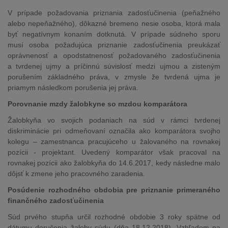
V prípade požadovania priznania zadosťučinenia (peňažného
alebo nepeňažného), dôkazné bremeno nesie osoba, ktorá mala
byť negatívnym konaním dotknutá. V prípade súdneho sporu
musí osoba požadujúca priznanie zadosťučinenia preukázať
oprávnenosť a opodstatnenosť požadovaného zadosťučinenia
a tvrdenej ujmy a príčinnú súvislosť medzi ujmou a zisteným
porušením základného práva, v zmysle že tvrdená ujma je
priamym následkom porušenia jej práva.
Porovnanie mzdy žalobkyne so mzdou komparátora
Žalobkyňa vo svojich podaniach na súd v rámci tvrdenej
diskriminácie pri odmeňovaní označila ako komparátora svojho
kolegu – zamestnanca pracujúceho u žalovaného na rovnakej
pozícii - projektant. Uvedený komparátor však pracoval na
rovnakej pozícii ako žalobkyňa do 14.6.2017, kedy následne malo
dôjsť k zmene jeho pracovného zaradenia.
Posúdenie rozhodného obdobia pre priznanie primeraného
finančného zadosťučinenia
Súd prvého stupňa určil rozhodné obdobie 3 roky spätne od
dátumu doručenia žaloby súdu (dňa 18.12.2018). Vzhľadom na