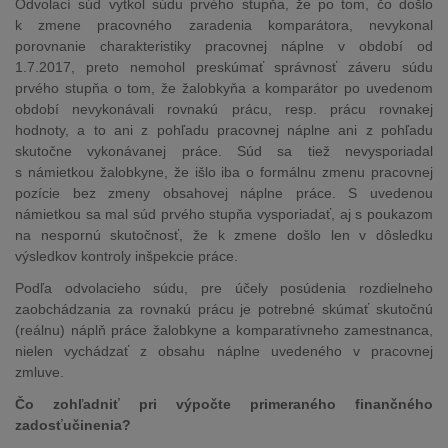
Odvolací súd vytkol súdu prvého stupňa, že po tom, čo došlo
k zmene pracovného zaradenia komparátora, nevykonal
porovnanie charakteristiky pracovnej náplne v období od
1.7.2017, preto nemohol preskúmať správnosť záveru súdu
prvého stupňa o tom, že žalobkyňa a komparátor po uvedenom
období nevykonávali rovnakú prácu, resp. prácu rovnakej
hodnoty, a to ani z pohľadu pracovnej náplne ani z pohľadu
skutočne vykonávanej práce. Súd sa tiež nevysporiadal
s námietkou žalobkyne, že išlo iba o formálnu zmenu pracovnej
pozície bez zmeny obsahovej náplne práce. S uvedenou
námietkou sa mal súd prvého stupňa vysporiadať, aj s poukazom
na nespornú skutočnosť, že k zmene došlo len v dôsledku
výsledkov kontroly inšpekcie práce.
Podľa odvolacieho súdu, pre účely posúdenia rozdielneho
zaobchádzania za rovnakú prácu je potrebné skúmať skutočnú
(reálnu) náplň práce žalobkyne a komparatívneho zamestnanca,
nielen vychádzať z obsahu náplne uvedeného v pracovnej
zmluve.
Čo zohľadniť pri výpočte primeraného finančného
zadosťučinenia?