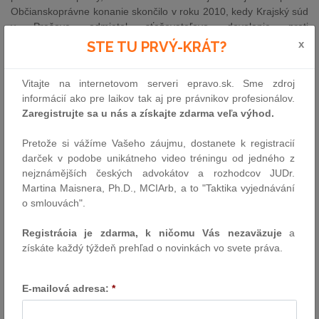
Občianskoprávne konanie skončilo v roku 2010, kedy Krajský súd
v Prešove odmietol sťažovateľovo dovolanie proti
prvostupňovému rozsudku, vydanému Okresným súdom
x
STE TU PRVÝ-KRÁT?
Humenné. Rozhodnutie krajského súdu bolo sťažovateľovi do
cudziny doručené niekoľko krát, pretože okresnému súdu sa
Vitajte na internetovom serveri epravo.sk. Sme zdroj
opakovane nevrátilo potvrdenie o jeho doručení. Okresný súd
informácií ako pre laikov tak aj pre právnikov profesionálov.
následne na tzv. doložke právoplatnosti vyznačil dátum 13.
Zaregistrujte sa u nás a získajte zdarma veľa výhod.
decembra 2010. Sťažovateľ medzičasom neúspešne podal
generálnemu prokurátorovi podnet na podanie mimoriadneho
Pretože si vážíme Vašeho záujmu, dostanete k registracií
dovolania. V januári 2011 podal ústavnú sťažnosť tvrdiac, že
darček v podobe unikátneho video tréningu od jedného z
sťažnosť bola podaná v zákonnej lehote dvoch mesiacov od 12.
nejznámějších českých advokátov a rozhodcov JUDr.
novembra 2010, kedy mu bolo oznámené, že jeho podnet
Martina Maisnera, Ph.D., MCIArb, a to "Taktika vyjednávání
generálnemu prokurátorovi bol odložený. Vo februári 2011
o smlouvách".
ústavný súd odmietol sťažnosť ako oneskorene podanú z dôvodu,
že sťažovateľ mal podať sťažnosť v lehote dvoch mesiacov od
Registrácia je zdarma, k ničomu Vás nezaväzuje
a
doručenia rozhodnutia krajského súdu, k čomu podľa názoru
získáte každý týždeň prehľad o novinkách vo svete práva.
ústavného súdu došlo nie neskôr ako 10. mája 2010, kedy
sťažovateľ podal podnet generálnemu prokurátorovi.
E-mailová adresa:
*
Európsky súd pre ľudské práva vo svojom rozhodnutí akceptoval
argumenty vlády, ktorá tvrdila, že podnet generálnemu