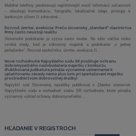
Mobilné telefóny predstavujú najintímnejší nosič informácií súčasnosti
– obsahujú komunikáciu, fotografie, lokalizačné údaje, prístupy k
bankovým účtom či zdravotné...
Rozvod, úmrtie, exekúcia: Prečo slovenský „štandard“ vlastníctva
firmy často neustojí realitu
Slovenské podnikanie je výzva samo osebe. No ešte väčšie riziko
vzniká vtedy, keď je súkromný majetok a podnikanie „v jednej
peňaženke“. Rozvod spoločníka, úmrtie, exekúcia či...
Nové rozhodnutie Najvyššieho súdu SR posilňuje ochranu
dobromyseľného nadobúdateľa majetku z konkurzu.
(Publikovaná judikatúra prináša významné usmernenie k
uplatňovaniu zásady nemo plus iuris pri speňažovaní majetku
prostredníctvom dobrovoľnej dražby)
Najvyšší súd Slovenskej republiky publikoval v Zbierke stanovísk
Najvyššieho súdu a rozhodnutí súdov SR rozhodnutie, ktoré prináša
významný výklad ochrany dobromyseľného...
HĽADANIE V REGISTROCH