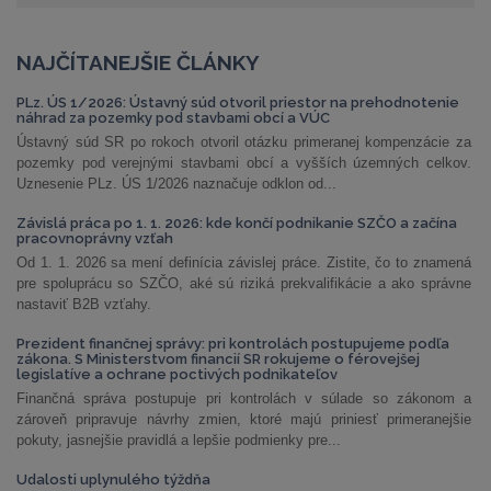
NAJČÍTANEJŠIE ČLÁNKY
PLz. ÚS 1/2026: Ústavný súd otvoril priestor na prehodnotenie
náhrad za pozemky pod stavbami obcí a VÚC
Ústavný súd SR po rokoch otvoril otázku primeranej kompenzácie za
pozemky pod verejnými stavbami obcí a vyšších územných celkov.
Uznesenie PLz. ÚS 1/2026 naznačuje odklon od...
Závislá práca po 1. 1. 2026: kde končí podnikanie SZČO a začína
pracovnoprávny vzťah
Od 1. 1. 2026 sa mení definícia závislej práce. Zistite, čo to znamená
pre spoluprácu so SZČO, aké sú riziká prekvalifikácie a ako správne
nastaviť B2B vzťahy.
Prezident finančnej správy: pri kontrolách postupujeme podľa
zákona. S Ministerstvom financií SR rokujeme o férovejšej
legislatíve a ochrane poctivých podnikateľov
Finančná správa postupuje pri kontrolách v súlade so zákonom a
zároveň pripravuje návrhy zmien, ktoré majú priniesť primeranejšie
pokuty, jasnejšie pravidlá a lepšie podmienky pre...
Udalosti uplynulého týždňa