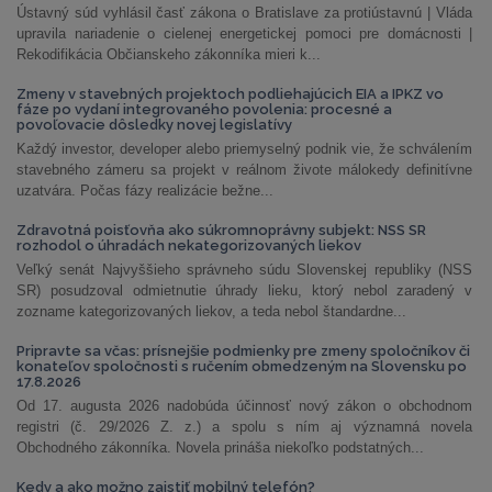
Ústavný súd vyhlásil časť zákona o Bratislave za protiústavnú | Vláda
upravila nariadenie o cielenej energetickej pomoci pre domácnosti |
Rekodifikácia Občianskeho zákonníka mieri k...
Zmeny v stavebných projektoch podliehajúcich EIA a IPKZ vo
fáze po vydaní integrovaného povolenia: procesné a
povoľovacie dôsledky novej legislatívy
Každý investor, developer alebo priemyselný podnik vie, že schválením
stavebného zámeru sa projekt v reálnom živote málokedy definitívne
uzatvára. Počas fázy realizácie bežne...
Zdravotná poisťovňa ako súkromnoprávny subjekt: NSS SR
rozhodol o úhradách nekategorizovaných liekov
Veľký senát Najvyššieho správneho súdu Slovenskej republiky (NSS
SR) posudzoval odmietnutie úhrady lieku, ktorý nebol zaradený v
zozname kategorizovaných liekov, a teda nebol štandardne...
Pripravte sa včas: prísnejšie podmienky pre zmeny spoločníkov či
konateľov spoločnosti s ručením obmedzeným na Slovensku po
17.8.2026
Od 17. augusta 2026 nadobúda účinnosť nový zákon o obchodnom
registri (č. 29/2026 Z. z.) a spolu s ním aj významná novela
Obchodného zákonníka. Novela prináša niekoľko podstatných...
Kedy a ako možno zaistiť mobilný telefón?