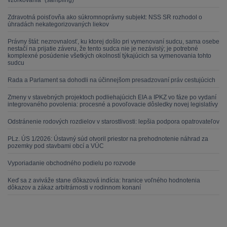
vzorkovania“ (sampling)
Zdravotná poisťovňa ako súkromnoprávny subjekt: NSS SR rozhodol o
úhradách nekategorizovaných liekov
Právny štát: nezrovnalosť, ku ktorej došlo pri vymenovaní sudcu, sama osebe
nestačí na prijatie záveru, že tento sudca nie je nezávislý; je potrebné
komplexné posúdenie všetkých okolností týkajúcich sa vymenovania tohto
sudcu
Rada a Parlament sa dohodli na účinnejšom presadzovaní práv cestujúcich
Zmeny v stavebných projektoch podliehajúcich EIA a IPKZ vo fáze po vydaní
integrovaného povolenia: procesné a povoľovacie dôsledky novej legislatívy
Odstránenie rodových rozdielov v starostlivosti: lepšia podpora opatrovateľov
PLz. ÚS 1/2026: Ústavný súd otvoril priestor na prehodnotenie náhrad za
pozemky pod stavbami obcí a VÚC
Vyporiadanie obchodného podielu po rozvode
Keď sa z aviváže stane dôkazová indícia: hranice voľného hodnotenia
dôkazov a zákaz arbitrárnosti v rodinnom konaní