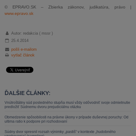
© EPRAVO.SK – Zbierka zákonov, judikatúra, právo |
www.epravo.sk
Autor: redakcia ( mssr )
25.4.2014
pošli e-mailom
vytlač článok
ĎALŠIE ČLÁNKY:
Vnútroštátny súd posledného stupňa musí vždy odôvodniť svoje odmietnutie
predložiť Súdnemu dvoru prejudiciálnu otázku
Obmedzenie spôsobilosti na právne úkony v prípade duševnej poruchy: Od
ultima ratio k podpore pri rozhodovaní
Súdny dvor spresnil rozsah výnimky „pastiš“ v kontexte „hudobného