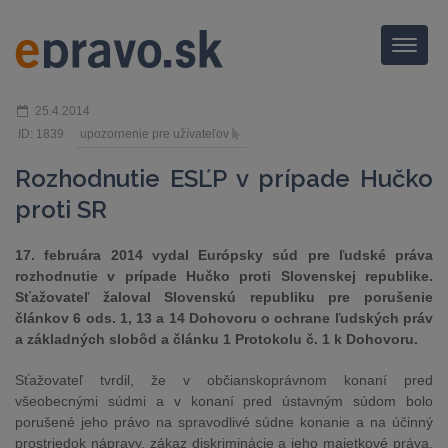
Menu
25.4.2014
ID: 1839
upozornenie pre užívateľov
Rozhodnutie ESĽP v prípade Hučko
proti SR
​17. februára 2014 vydal Európsky súd pre ľudské práva
rozhodnutie v prípade Hučko proti Slovenskej republike.
Sťažovateľ žaloval Slovenskú republiku pre porušenie
článkov 6 ods. 1, 13 a 14 Dohovoru o ochrane ľudských práv
a základných slobôd a článku 1 Protokolu č. 1 k Dohovoru.
​Sťažovateľ tvrdil, že v občianskoprávnom konaní pred
všeobecnými súdmi a v konaní pred ústavným súdom bolo
porušené jeho právo na spravodlivé súdne konanie a na účinný
prostriedok nápravy, zákaz diskriminácie a jeho majetkové práva.