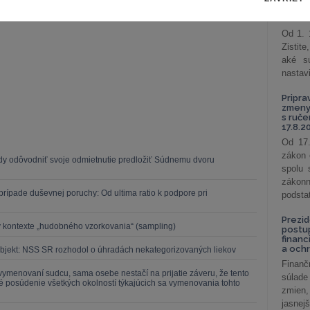
podni
17.1.2014
vzťah
Od 1. 
Zistit
aké sú
nastav
Pripra
zmeny 
s ruč
17.8.2
Od 17.
zákon 
dy odôvodniť svoje odmietnutie predložiť Súdnemu dvoru
spolu
záko
rípade duševnej poruchy: Od ultima ratio k podpore pri
podsta
Prezid
 v kontexte „hudobného vzorkovania“ (sampling)
postu
financ
a och
bjekt: NSS SR rozhodol o úhradách nekategorizovaných liekov
Finanč
i vymenovaní sudcu, sama osebe nestačí na prijatie záveru, že tento
súlade
né posúdenie všetkých okolností týkajúcich sa vymenovania tohto
zmien,
jasnejš