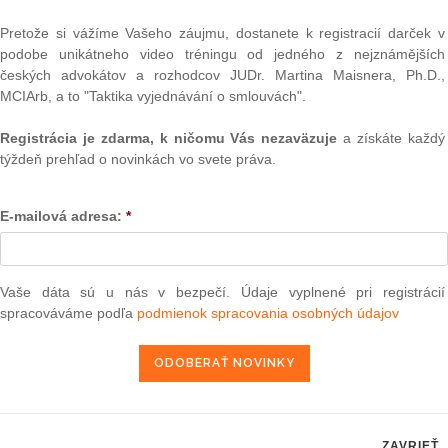
jú, že ich práva podľa článku 1 Protokolu č. 1 k Dohovoru
Text
ch slobôd boli porušené v dôsledku aplikácie právnych
Pretože si vážíme Vašeho záujmu, dostanete k registracií darček v
omného na ich majetok. Predovšetkým tvrdia, že zásah do
podobe unikátneho video tréningu od jedného z nejznámějších
etku na nich uvalil neprimerané bremeno, pre ktoré
českých advokátov a rozhodcov JUDr. Martina Maisnera, Ph.D.,
lej, že v rozpore s článkom 13 Dohovoru nemali vo vzťahu
MCIArb, a to "Taktika vyjednávání o smlouvách".
den účinný prostriedok nápravy. Tiež uvádzajú, že sú
14 Dohovoru, v porovnaní s vlastníkmi domov a bytov, na
Registrácia je zdarma, k ničomu Vás nezaväzuje
a získáte každý
ého nevzťahuje.
týždeň prehľad o novinkách vo svete práva.
psky súd pre ľudské práva po preskúmaní stanovísk vlády
ť za čiastočne prijateľnú. Odmietol námietku týkajúcu sa
E-mailová adresa:
*
ravy. Námietky týkajúce sa porušenia majetkových práv a
 nepodložené a prijal ich na ďalšie konanie. Očakávaný
NAJ
vať aj rozhodnutia Európskeho súdu pre ľudské práva v
PLz. Ú
lovaného nájomného.
Vaše dáta sú u nás v bezpečí. Údaje vyplnené pri registrácií
na pr
stavb
spracováváme podľa
podmienok spracovania osobných údajov
Ústav
prime
verejn
celkov
atúra, právo |
www.epravo.sk
odklon 
Závisl
ZAVRIEŤ