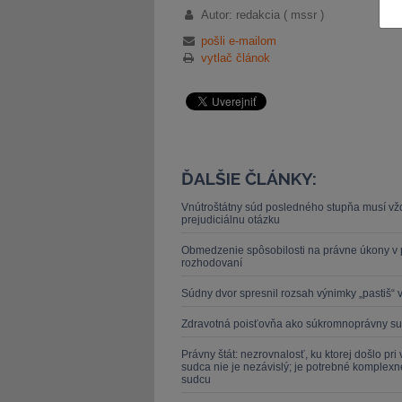
Autor: redakcia ( mssr )
pošli e-mailom
vytlač článok
ĎALŠIE ČLÁNKY:
Vnútroštátny súd posledného stupňa musí vž
prejudiciálnu otázku
Obmedzenie spôsobilosti na právne úkony v p
rozhodovaní
Súdny dvor spresnil rozsah výnimky „pastiš“
Zdravotná poisťovňa ako súkromnoprávny su
Právny štát: nezrovnalosť, ku ktorej došlo pr
sudca nie je nezávislý; je potrebné komplex
sudcu