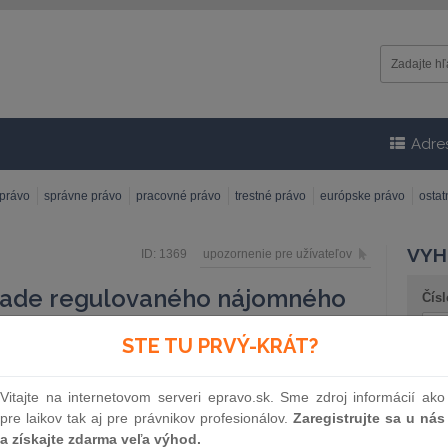
Adre
 právo
správne právo
pracovné právo
trestné právo
európske právo
osta
VYH
ID: 1369
upozornenie pre užívateľov
pade regulovaného nájomného
Čísl
STE TU PRVÝ-KRÁT?
 pre ľudské práva vyhlási rozsudok v prípade Bittó a
 ​Ide o prvý z prípadov týkajúcich sa regulovaného
Náz
Vitajte na internetovom serveri epravo.sk. Sme zdroj informácií ako
pre laikov tak aj pre právnikov profesionálov.
Zaregistrujte sa u nás
a získajte zdarma veľa výhod.