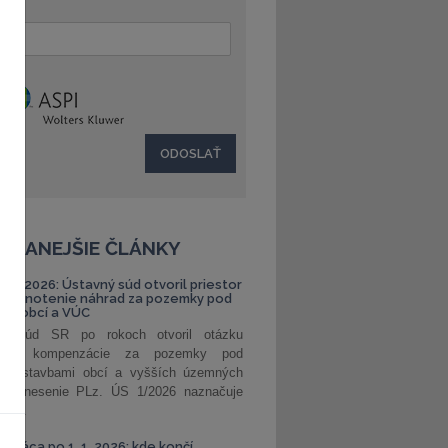
:
ČÍTANEJŠIE ČLÁNKY
S 1/2026: Ústavný súd otvoril priestor
ehodnotenie náhrad za pozemky pod
ami obcí a VÚC
ný súd SR po rokoch otvoril otázku
ranej kompenzácie za pozemky pod
ými stavbami obcí a vyšších územných
. Uznesenie PLz. ÚS 1/2026 naznačuje
od...
á práca po 1. 1. 2026: kde končí