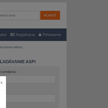
sáre
Registrácia
Prihlásenie
tné právne odbory
ĽADÁVANIE ASPI
o predpisu:
x
ov: