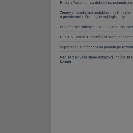
Rada a Parlament sa dohodli na účinnejšom 
Zmeny v stavebných projektoch podliehajúcic
a povoľovacie dôsledky novej legislatívy
Odstránenie rodových rozdielov v starostlivos
PLz. ÚS 1/2026: Ústavný súd otvoril priesto
Vyporiadanie obchodného podielu po rozvo
Keď sa z aviváže stane dôkazová indícia: hr
konaní