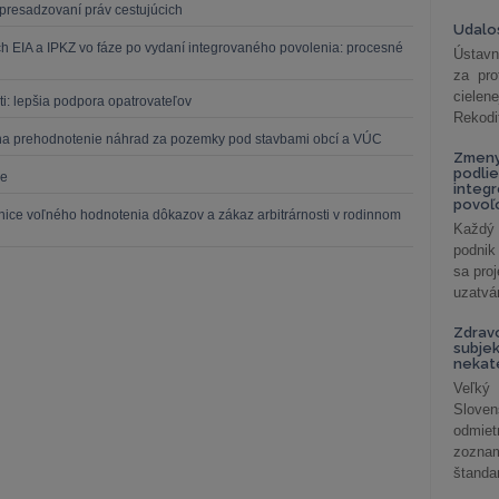
presadzovaní práv cestujúcich
Udalos
h EIA a IPKZ vo fáze po vydaní integrovaného povolenia: procesné
Ústavn
za pro
cielen
ti: lepšia podpora opatrovateľov
Rekodi
r na prehodnotenie náhrad za pozemky pod stavbami obcí a VÚC
Zmeny
podlie
de
integ
povoľo
anice voľného hodnotenia dôkazov a zákaz arbitrárnosti v rodinnom
Každý 
podnik
sa pro
uzatvár
Zdrav
subjek
nekat
Veľký
Slove
odmiet
zoznam
štandar