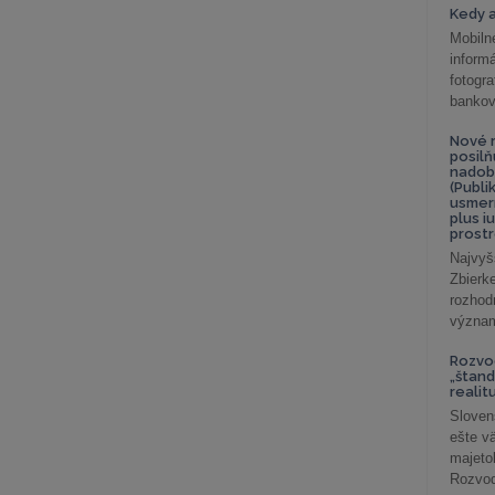
Kedy a
Mobiln
inform
fotog
bankov
Nové r
posil
nadob
(Publi
usmer
plus i
prostr
Najvyš
Zbier
rozhod
význam
Rozvod
„štand
realit
Sloven
ešte v
majeto
Rozvod 