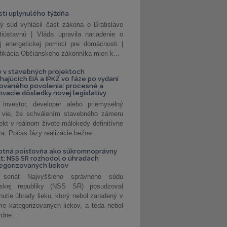
ti uplynulého týždňa
ý súd vyhlásil časť zákona o Bratislave
tiústavnú | Vláda upravila nariadenie o
ej energetickej pomoci pre domácnosti |
fikácia Občianskeho zákonníka mieri k...
 v stavebných projektoch
hajúcich EIA a IPKZ vo fáze po vydaní
rovaného povolenia: procesné a
vacie dôsledky novej legislatívy
investor, developer alebo priemyselný
 vie, že schválením stavebného zámeru
jekt v reálnom živote málokedy definitívne
a. Počas fázy realizácie bežne...
otná poisťovňa ako súkromnoprávny
t: NSS SR rozhodol o úhradách
egorizovaných liekov
 senát Najvyššieho správneho súdu
nskej republiky (NSS SR) posudzoval
nutie úhrady lieku, ktorý nebol zaradený v
e kategorizovaných liekov, a teda nebol
dne...