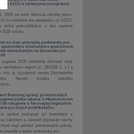
kanie SZČO a začína pracovnoprávny
1. 2026 sa mení definícia závislej práce.
e, čo to znamená pre spoluprácu so SZČO,
 riziká prekvalifikácie a ako správne
iť B2B vzťahy.
vte sa včas: prísnejšie podmienky pre
spoločníkov či konateľov spoločnosti
ením obmedzeným na Slovensku po
026
 augusta 2026 nadobúda účinnosť nový
o obchodnom registri (č. 29/2026 Z. z.) a
 s ním aj významná novela Obchodného
nníka. Novela prináša niekoľko
tných...
ent finančnej správy: pri kontrolách
pujeme podľa zákona. S Ministerstvom
ií SR rokujeme o férovejšej legislatíve
rane poctivých podnikateľov
ná správa postupuje pri kontrolách v
 so zákonom a zároveň pripravuje návrhy
 ktoré majú priniesť primeranejšie pokuty,
ie pravidlá a lepšie podmienky pre...