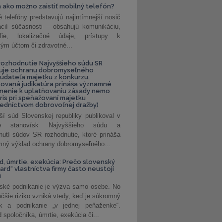
 ako možno zaistiť mobilný telefón?
é telefóny predstavujú najintímnejší nosič
ácií súčasnosti – obsahujú komunikáciu,
rafie, lokalizačné údaje, prístupy k
ým účtom či zdravotné...
ozhodnutie Najvyššieho súdu SR
ňuje ochranu dobromyseľného
údateľa majetku z konkurzu.
kovaná judikatúra prináša významné
nenie k uplatňovaniu zásady nemo
uris pri speňažovaní majetku
edníctvom dobrovoľnej dražby)
ší súd Slovenskej republiky publikoval v
ke stanovísk Najvyššieho súdu a
nutí súdov SR rozhodnutie, ktoré prináša
ný výklad ochrany dobromyseľného...
, úmrtie, exekúcia: Prečo slovenský
ard“ vlastníctva firmy často neustojí
u
ské podnikanie je výzva samo osebe. No
äčšie riziko vzniká vtedy, keď je súkromný
k a podnikanie „v jednej peňaženke“.
spoločníka, úmrtie, exekúcia či...