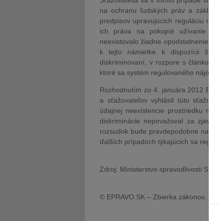
Sťažovatelia sa v tomto prípade sťažu
na ochranu ľudských práv a základný
predpisov upravujúcich reguláciu náj
ich práva na pokojné užívanie maj
neexistovalo žiadne opodstatnenie. Ďa
k tejto námietke k dispozícii žia
diskriminovaní, v rozpore s článkom 
ktoré sa systém regulovaného nájomn
Rozhodnutím zo 4. januára 2012 Euró
a sťažovateľov vyhlásil túto sťažnos
údajnej neexistencie prostriedku náp
diskriminácie nepovažoval za zjavne
rozsudok bude pravdepodobne naznačo
ďalších prípadoch týkajúcich sa regu
Zdroj: Ministerstvo spravodlivosti SR
© EPRAVO.SK – Zbierka zákonov, judik