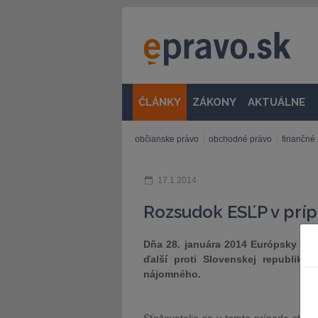
ČLÁNKY
ZÁKONY
AKTUÁLNE
občianske právo
obchodné právo
finančné
17.1.2014
Rozsudok ESĽP v prí
​Dňa 28. januára 2014 Európsky súd
ďalší proti Slovenskej republike.
nájomného.