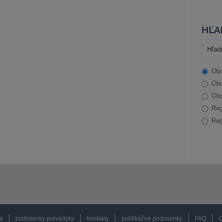
HĽA
Obc
Obc
Obc
Reg
Reg
a
podmienky prevádzky
kontakty
publikačné podmienky
FAQ
O