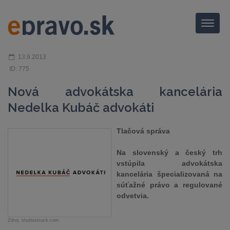
Menu
13.9.2013
ID: 775
Nová advokátska kancelária
Nedelka Kubáč advokáti
Tlačová správa
Na slovenský a český trh
vstúpila advokátska
kancelária špecializovaná na
súťažné právo a regulované
odvetvia.
Zdroj: shutterstock.com