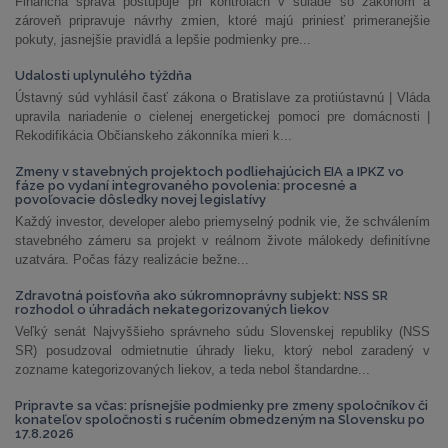
Finančná správa postupuje pri kontrolách v súlade so zákonom a
zároveň pripravuje návrhy zmien, ktoré majú priniesť primeranejšie
pokuty, jasnejšie pravidlá a lepšie podmienky pre...
Udalosti uplynulého týždňa
Ústavný súd vyhlásil časť zákona o Bratislave za protiústavnú | Vláda
upravila nariadenie o cielenej energetickej pomoci pre domácnosti |
Rekodifikácia Občianskeho zákonníka mieri k...
Zmeny v stavebných projektoch podliehajúcich EIA a IPKZ vo
fáze po vydaní integrovaného povolenia: procesné a
povoľovacie dôsledky novej legislatívy
Každý investor, developer alebo priemyselný podnik vie, že schválením
stavebného zámeru sa projekt v reálnom živote málokedy definitívne
uzatvára. Počas fázy realizácie bežne...
Zdravotná poisťovňa ako súkromnoprávny subjekt: NSS SR
rozhodol o úhradách nekategorizovaných liekov
Veľký senát Najvyššieho správneho súdu Slovenskej republiky (NSS
SR) posudzoval odmietnutie úhrady lieku, ktorý nebol zaradený v
zozname kategorizovaných liekov, a teda nebol štandardne...
Pripravte sa včas: prísnejšie podmienky pre zmeny spoločníkov či
konateľov spoločnosti s ručením obmedzeným na Slovensku po
17.8.2026