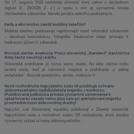
Od 17. augusta 2026 nadobúda účinnosť nový zákon o obchodnom
registri (č. 29/2026 Z. z.) a spolu s ním aj významná novela
Obchodného zákonníka. Novela prináša niekoľko podstatných...
Kedy a ako možno zaistiť mobilný telefón?
Mobilné telefóny predstavujú najintímnejší nosič informácií súčasnosti
– obsahujú komunikáciu, fotografie, lokalizačné údaje, prístupy k
bankovým účtom či zdravotné...
Rozvod, úmrtie, exekúcia: Prečo slovenský „štandard“ vlastníctva
firmy často neustojí realitu
Slovenské podnikanie je výzva samo osebe. No ešte väčšie riziko
vzniká vtedy, keď je súkromný majetok a podnikanie „v jednej
peňaženke“. Rozvod spoločníka, úmrtie, exekúcia či...
Nové rozhodnutie Najvyššieho súdu SR posilňuje ochranu
dobromyseľného nadobúdateľa majetku z konkurzu.
(Publikovaná judikatúra prináša významné usmernenie k
uplatňovaniu zásady nemo plus iuris pri speňažovaní majetku
prostredníctvom dobrovoľnej dražby)
Najvyšší súd Slovenskej republiky publikoval v Zbierke stanovísk
Najvyššieho súdu a rozhodnutí súdov SR rozhodnutie, ktoré prináša
významný výklad ochrany dobromyseľného...