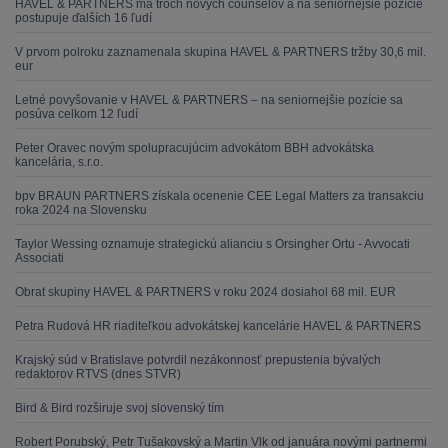
HAVEL & PARTNERS má troch nových counselov a na seniornejšie pozície
postupuje ďalších 16 ľudí
V prvom polroku zaznamenala skupina HAVEL & PARTNERS tržby 30,6 mil.
eur
Letné povyšovanie v HAVEL & PARTNERS – na seniornejšie pozície sa
posúva celkom 12 ľudí
Peter Oravec novým spolupracujúcim advokátom BBH advokátska
kancelária, s.r.o.
bpv BRAUN PARTNERS získala ocenenie CEE Legal Matters za transakciu
roka 2024 na Slovensku
Taylor Wessing oznamuje strategickú alianciu s Orsingher Ortu - Avvocati
Associati
Obrat skupiny HAVEL & PARTNERS v roku 2024 dosiahol 68 mil. EUR
Petra Rudová HR riaditeľkou advokátskej kancelárie HAVEL & PARTNERS
Krajský súd v Bratislave potvrdil nezákonnosť prepustenia bývalých
redaktorov RTVS (dnes STVR)
Bird & Bird rozširuje svoj slovenský tím
Robert Porubský, Petr Tušakovský a Martin Vlk od januára novými partnermi