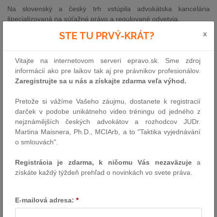
Na slovenský a český trh vstúpila advokátska kancelária
špecializovaná na súťažné právo a regulované odvetvia.
Advokátska kancelária Nedelka Kubáč advokáti so sídlom v Prahe
x
STE TU PRVÝ-KRÁT?
a Bratislave sa špecializuje predovšetkým na oblasť slovenského,
českého, a únijného súťažného práva, ako aj regulované
odvetvia, predovšetkým energetiku. Ďalej sa zameriava na právo
Vitajte na internetovom serveri epravo.sk. Sme zdroj
verejných zákaziek a problematiku compliance.
informácií ako pre laikov tak aj pre právnikov profesionálov.
Zaregistrujte sa u nás a získajte zdarma veľa výhod.
Advokátska kancelária Nedelka Kubáč advokáti sa zameriava len
na určité špecifické právne odvetvia. V oblastiach, na ktoré sa
Pretože si vážíme Vašeho záujmu, dostanete k registracií
nešpecializuje, spolupracuje s uznávanými aliančnými
darček v podobe unikátneho video tréningu od jedného z
advokátskymi kanceláriami.
„Špecializované právne poradenstvo
nejznámějších českých advokátov a rozhodcov JUDr.
je dnes už nevyhnutné. Náš koncept nám tak umožní poskytovať
Martina Maisnera, Ph.D., MCIArb, a to "Taktika vyjednávání
v oblastiach, na ktoré sa zameriavame, služby najvyššej kvality,“
o smlouvách".
uvádza ku konceptu advokátskej kancelárie jeden z jej
zakladajúcich partnerov, Martin Nedelka.
Registrácia je zdarma, k ničomu Vás nezaväzuje
a
získáte každý týždeň prehľad o novinkách vo svete práva.
Tím advokátskej kancelárie tvoria členovia súťažného a
regulačného tímu, ktorý pod vedením Martina Nedelku doposiaľ
pôsobil v advokátskej kancelárii Schönherr. Pozostáva tak zo
E-mailová adresa:
*
skúsených právnikov, ktorí sa na uvedené oblasti dlhodobo
zameriavajú. Martin Nedelka a jeho tím sú v oblasti českého