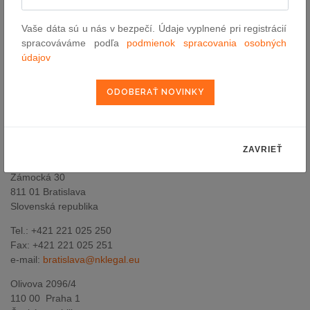
súťažného práva uznávanými medzinárodnými ročenkami, ako
napr. Chambers Global, Chambers Europe, Who´s Who Legal,
Vaše dáta sú u nás v bezpečí. Údaje vyplnené pri registrácií
dlhodobo pravidelne hodnotení v najvyšších kategóriách. Tím je
spracováváme podľa
podmienok spracovania osobných
pritom dosť veľký na to, aby v oblastiach, na ktoré sa advokátska
údajov
kancelária zameriava, poskytol kompletné požadované právne
poradenstvo, a to vrátane akútneho právneho poradenstva
napríklad pri neohlásených šetreniach národných súťažných
orgánov alebo Európskej komisie.
ZAVRIEŤ
Nedelka Kubáč advokáti s.r.o.
Zámocká 30
811 01 Bratislava
Slovenská republika
Tel.: +421 221 025 250
Fax: +421 221 025 251
e-mail:
bratislava@nklegal.eu
Olivova 2096/4
110 00 Praha 1