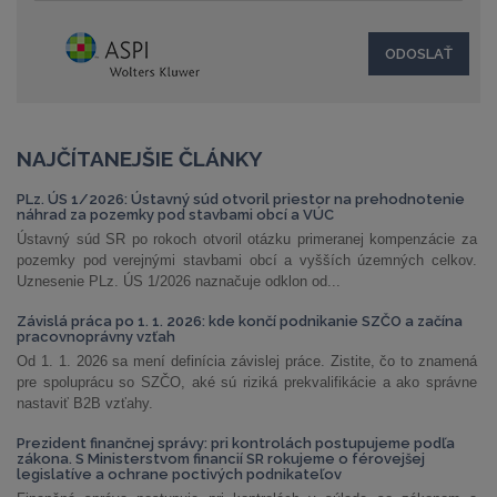
NAJČÍTANEJŠIE ČLÁNKY
PLz. ÚS 1/2026: Ústavný súd otvoril priestor na prehodnotenie
náhrad za pozemky pod stavbami obcí a VÚC
Ústavný súd SR po rokoch otvoril otázku primeranej kompenzácie za
pozemky pod verejnými stavbami obcí a vyšších územných celkov.
Uznesenie PLz. ÚS 1/2026 naznačuje odklon od...
Závislá práca po 1. 1. 2026: kde končí podnikanie SZČO a začína
pracovnoprávny vzťah
Od 1. 1. 2026 sa mení definícia závislej práce. Zistite, čo to znamená
pre spoluprácu so SZČO, aké sú riziká prekvalifikácie a ako správne
nastaviť B2B vzťahy.
Prezident finančnej správy: pri kontrolách postupujeme podľa
zákona. S Ministerstvom financií SR rokujeme o férovejšej
legislatíve a ochrane poctivých podnikateľov