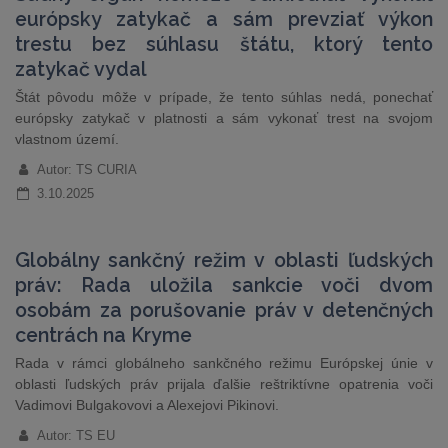
európsky zatykač a sám prevziať výkon
trestu bez súhlasu štátu, ktorý tento
zatykač vydal
Štát pôvodu môže v prípade, že tento súhlas nedá, ponechať
európsky zatykač v platnosti a sám vykonať trest na svojom
vlastnom území.
Autor: TS CURIA
3.10.2025
Globálny sankčný režim v oblasti ľudských
práv: Rada uložila sankcie voči dvom
osobám za porušovanie práv v detenčných
centrách na Kryme
Rada v rámci globálneho sankčného režimu Európskej únie v
oblasti ľudských práv prijala ďalšie reštriktívne opatrenia voči
Vadimovi Bulgakovovi a Alexejovi Pikinovi.
Autor: TS EU