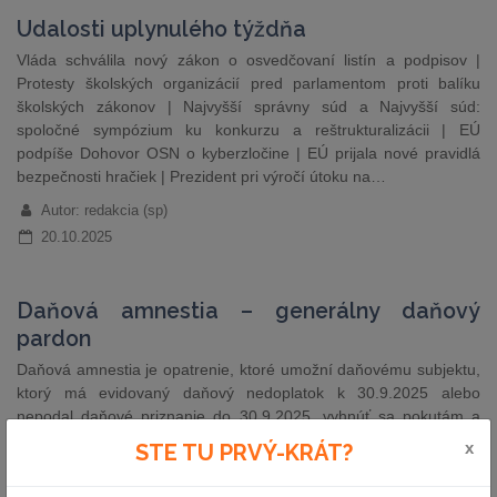
Udalosti uplynulého týždňa
Vláda schválila nový zákon o osvedčovaní listín a podpisov |
Protesty školských organizácií pred parlamentom proti balíku
školských zákonov | Najvyšší správny súd a Najvyšší súd:
spoločné sympózium ku konkurzu a reštrukturalizácii | EÚ
podpíše Dohovor OSN o kyberzločine | EÚ prijala nové pravidlá
bezpečnosti hračiek | Prezident pri výročí útoku na…
Autor: redakcia (sp)
20.10.2025
Daňová amnestia – generálny daňový
pardon
Daňová amnestia je opatrenie, ktoré umožní daňovému subjektu,
ktorý má evidovaný daňový nedoplatok k 30.9.2025 alebo
nepodal daňové priznanie do 30.9.2025, vyhnúť sa pokutám a
úrokom z omeškania. Podmienkou je, aby v náhradnej lehote od
x
STE TU PRVÝ-KRÁT?
1. januára do 30. júna 2026 daňový nedoplatok zaplatil alebo aby
v tejto náhradnej lehote podal daňové priznanie…