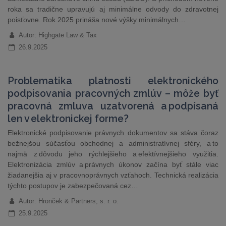
roka sa tradične upravujú aj minimálne odvody do zdravotnej
poisťovne. Rok 2025 prináša nové výšky minimálnych…
Autor: Highgate Law & Tax
26.9.2025
Problematika platnosti elektronického
podpisovania pracovných zmlúv – môže byť
pracovná zmluva uzatvorená a podpísaná
len v elektronickej forme?
Elektronické podpisovanie právnych dokumentov sa stáva čoraz
bežnejšou súčasťou obchodnej a administratívnej sféry, a to
najmä z dôvodu jeho rýchlejšieho a efektívnejšieho využitia.
Elektronizácia zmlúv a právnych úkonov začína byť stále viac
žiadanejšia aj v pracovnoprávnych vzťahoch. Technická realizácia
týchto postupov je zabezpečovaná cez…
Autor: Hronček & Partners, s. r. o.
25.9.2025