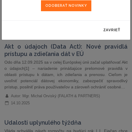
správe pozitívne zhodnotila našu intenzívnu a otvorenú
komunikáciu. Zároveň pozitívne hodnotíme i obsah stanoviska.
Autor: Ministerstvo spravodlivosti SR
15.10.2025
ZAVRIEŤ
Akt o údajoch (Data Act): Nové pravidlá
prístupu a zdieľania dát v EÚ
Odo dňa 12.09.2025 sa v celej Európskej únii začal uplatňovať Akt
o údajoch[1] – nariadenie prinášajúce prelomové pravidlá v
oblasti prístupu k dátam, ich zdieľania a prenosu. Cieľom je
uvoľniť potenciál dátovej ekonomiky, zabezpečiť spravodlivý
prístup, posilniť práva používateľov a zároveň ochrániť osobné…
Autor: Mgr. Michal Orviský (FALATH & PARTNERS)
14.10.2025
Udalosti uplynulého týždňa
Vláda schválila návrh rozpočtu na budúci rok | I. Fiačan chce