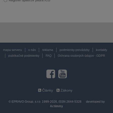
Register úpadcov podľa IČO
mapa serveru
o nás
reklama
podmienky prevádzky
kontakty
publikačné podmienky
FAQ
Ochrana osobných údajov - GDPR
Články
Zákony
© EPRAVO Group, s.r.o. 1999-2026, ISSN 2644-5328
developed by
Actimmy