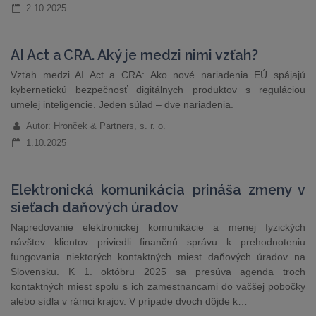
2.10.2025
AI Act a CRA. Aký je medzi nimi vzťah?
Vzťah medzi AI Act a CRA: Ako nové nariadenia EÚ spájajú
kybernetickú bezpečnosť digitálnych produktov s reguláciou
umelej inteligencie. Jeden súlad – dve nariadenia.
Autor: Hronček & Partners, s. r. o.
1.10.2025
Elektronická komunikácia prináša zmeny v
sieťach daňových úradov
Napredovanie elektronickej komunikácie a menej fyzických
návštev klientov priviedli finančnú správu k prehodnoteniu
fungovania niektorých kontaktných miest daňových úradov na
Slovensku. K 1. októbru 2025 sa presúva agenda troch
kontaktných miest spolu s ich zamestnancami do väčšej pobočky
alebo sídla v rámci krajov. V prípade dvoch dôjde k…