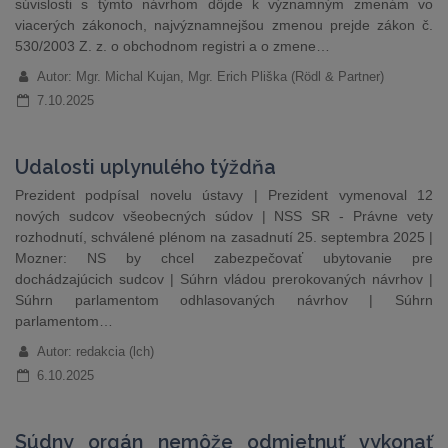
súvislosti s týmto návrhom dôjde k významným zmenám vo
viacerých zákonoch, najvýznamnejšou zmenou prejde zákon č.
530/2003 Z. z. o obchodnom registri a o zmene…
Autor: Mgr. Michal Kujan, Mgr. Erich Pliška (Rödl & Partner)
7.10.2025
Udalosti uplynulého týždňa
Prezident podpísal novelu ústavy | Prezident vymenoval 12
nových sudcov všeobecných súdov | NSS SR - Právne vety
rozhodnutí, schválené plénom na zasadnutí 25. septembra 2025 |
Mozner: NS by chcel zabezpečovať ubytovanie pre
dochádzajúcich sudcov | Súhrn vládou prerokovaných návrhov |
Súhrn parlamentom odhlasovaných návrhov | Súhrn
parlamentom…
Autor: redakcia (lch)
6.10.2025
Súdny orgán nemôže odmietnuť vykonať