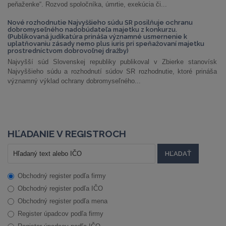
peňaženke“. Rozvod spoločníka, úmrtie, exekúcia či...
Nové rozhodnutie Najvyššieho súdu SR posilňuje ochranu
dobromyseľného nadobúdateľa majetku z konkurzu.
(Publikovaná judikatúra prináša významné usmernenie k
uplatňovaniu zásady nemo plus iuris pri speňažovaní majetku
prostredníctvom dobrovoľnej dražby)
Najvyšší súd Slovenskej republiky publikoval v Zbierke stanovísk
Najvyššieho súdu a rozhodnutí súdov SR rozhodnutie, ktoré prináša
významný výklad ochrany dobromyseľného...
HĽADANIE V REGISTROCH
Obchodný register podľa firmy
Obchodný register podľa IČO
Obchodný register podľa mena
Register úpadcov podľa firmy