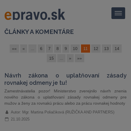
Menu
ČLÁNKY A KOMENTÁRE
««
«
...
6
7
8
9
10
11
12
13
14
15
...
»
»»
Návrh zákona o uplatňovaní zásady
rovnakej odmeny je tu!
Zamestnávatelia pozor! Ministerstvo zverejnilo návrh znenia
nového zákona o uplatňovaní zásady rovnakej odmeny pre
mužov a ženy za rovnakú prácu alebo za prácu rovnakej hodnoty
Autor: Mgr. Martina Poliačiková (RUŽIČKA AND PARTNERS)
21.10.2025