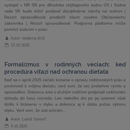
vystúpiť v NR SR pre dlhodobo chýbajúceho sudcu ÚS | Súdna
rada SR bude môcť podávať disciplinárne návrhy na sudcov |
Rezort spravodlivosti predložil návrh nového Občianskeho
zákonníka | Rezort spravodlivosti: Podporná platforma môže
pomôcť sudcom v práci
Autor: redakcia (lch)
13.10.2025
Formalizmus v rodinných veciach: keď
procedúra víťazí nad ochranou dieťaťa
Keď sa v apríli 2025 začalo konanie o úpravu rodičovských práv a
povinností k môjmu dieťaťu, veril som, že vec prebehne rýchlo a
spravodlivo. Dokonca sme s druhým rodičom podpísali rodičovskú
dohodu do času rozvodu. Len niekoľko dní po jej uzavretí však
došlo k bráneniu v styku a dokonca aj k útoku počas výkonu
styku. Veril som, že súd ochráni…
Autor: Ľuboš Surovič
9.10.2025