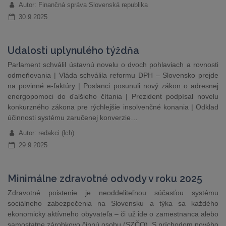
Autor: Finančná správa Slovenská republika
30.9.2025
Udalosti uplynulého týždňa
Parlament schválil ústavnú novelu o dvoch pohlaviach a rovnosti
odmeňovania | Vláda schválila reformu DPH – Slovensko prejde
na povinné e-faktúry | Poslanci posunuli nový zákon o adresnej
energopomoci do ďalšieho čítania | Prezident podpísal novelu
konkurzného zákona pre rýchlejšie insolvenčné konania | Odklad
účinnosti systému zaručenej konverzie…
Autor: redakci (lch)
29.9.2025
Minimálne zdravotné odvody v roku 2025
Zdravotné poistenie je neoddeliteľnou súčasťou systému
sociálneho zabezpečenia na Slovensku a týka sa každého
ekonomicky aktívneho obyvateľa – či už ide o zamestnanca alebo
samostatne zárobkovo činnú osobu (SZČO). S príchodom nového