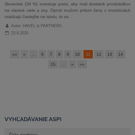
Sloveniek (34 %) investuje preto, aby mali dostatok prostriedkov
na vlastné ciele a sny. Oproti mužom pritom ženy v investíciách
vsádzajú častejšie na istotu, to sa…
Autor: HAVEL & PARTNERS
23.9.2025
««
«
...
6
7
8
9
10
11
12
13
14
15
...
»
»»
VYHĽADÁVANIE ASPI
Číslo predpisu: