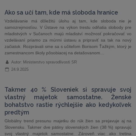
Ako sa učí tam, kde má sloboda hranice
Vzdelávanie má dôležitú úlohu aj tam, kde sloboda nie je
samozrejmosťou. V Ústave na výkon trestu odňatia slobody pre
mladistvých v Sučanoch majú mladiství možnosť pokračovať vo
vzdelávaní priamo za múrmi ústavu a pripraviť sa tak na nový
začiatok. Rozprávali sme sa s učiteľom Borisom Ťažkým, ktorý je
zamestnancom školy pôsobiacej na detašovanom…
Autor: Ministerstvo spravodlivosti SR
24.9.2025
Takmer 40 % Sloveniek si spravuje svoj
vlastný majetok samostatne. Ženské
bohatstvo rastie rýchlejšie ako kedykoľvek
predtým
Globálny trend presunu majetku do rúk žien sa prejavuje aj na
Slovensku. Takmer dve pätiny slovenských žien (38 %) spravujú
svoj vlastný majetok samostatne. Zároveň viac ako tretina