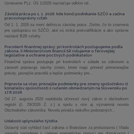
Uznesenie PLz. ÚS 1/2026 naznačuje odklon od...
Závislá práca po 1. 1. 2026: kde končí podnikanie SZČO a začína
pracovnoprávny vzťah
Od 1. 1. 2026 sa mení definícia závislej práce. Zistite, čo to znamená
pre spoluprácu so SZČO, aké sú riziká prekvalifikácie a ako správne
nastaviť B2B vzťahy.
Prezident finančnej správy: pri kontrolách postupujeme podľa
zákona. S Ministerstvom financií SR rokujeme o férovejšej
legislatíve a ochrane poctivých podnikateľov
Finančná správa postupuje pri kontrolách v súlade so zákonom a
zároveň pripravuje návrhy zmien, ktoré majú priniesť primeranejšie
pokuty, jasnejšie pravidlá a lepšie podmienky pre...
Pripravte sa včas: prísnejšie podmienky pre zmeny spoločníkov či
konateľov spoločnosti s ručením obmedzeným na Slovensku po
17.8.2026
Od 17. augusta 2026 nadobúda účinnosť nový zákon o obchodnom
registri (č. 29/2026 Z. z.) a spolu s ním aj významná novela
Obchodného zákonníka. Novela prináša niekoľko podstatných...
Udalosti uplynulého týždňa
Ústavný súd vyhlásil časť zákona o Bratislave za protiústavnú | Vláda
upravila nariadenie o cielenej energetickej pomoci pre domácnosti |