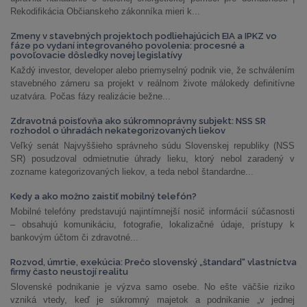
Rekodifikácia Občianskeho zákonníka mieri k...
Zmeny v stavebných projektoch podliehajúcich EIA a IPKZ vo
fáze po vydaní integrovaného povolenia: procesné a
povoľovacie dôsledky novej legislatívy
Každý investor, developer alebo priemyselný podnik vie, že schválením
stavebného zámeru sa projekt v reálnom živote málokedy definitívne
uzatvára. Počas fázy realizácie bežne...
Zdravotná poisťovňa ako súkromnoprávny subjekt: NSS SR
rozhodol o úhradách nekategorizovaných liekov
Veľký senát Najvyššieho správneho súdu Slovenskej republiky (NSS
SR) posudzoval odmietnutie úhrady lieku, ktorý nebol zaradený v
zozname kategorizovaných liekov, a teda nebol štandardne...
Kedy a ako možno zaistiť mobilný telefón?
Mobilné telefóny predstavujú najintímnejší nosič informácií súčasnosti
– obsahujú komunikáciu, fotografie, lokalizačné údaje, prístupy k
bankovým účtom či zdravotné...
Rozvod, úmrtie, exekúcia: Prečo slovenský „štandard“ vlastníctva
firmy často neustojí realitu
Slovenské podnikanie je výzva samo osebe. No ešte väčšie riziko
vzniká vtedy, keď je súkromný majetok a podnikanie „v jednej