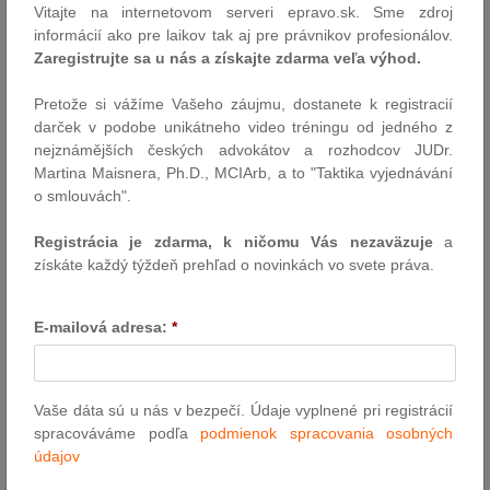
Vitajte na internetovom serveri epravo.sk. Sme zdroj
Autor: Finančná správa Slovenská republika
informácií ako pre laikov tak aj pre právnikov profesionálov.
17.10.2025
Zaregistrujte sa u nás a získajte zdarma veľa výhod.
Pretože si vážíme Vašeho záujmu, dostanete k registracií
Zjednodušenie povoľovania drobných
darček v podobe unikátneho video tréningu od jedného z
telekomunikačných prípojok
nejznámějších českých advokátov a rozhodcov JUDr.
Martina Maisnera, Ph.D., MCIArb, a to "Taktika vyjednávání
Na rokovanie vlády sa dostáva návrh novely zákona č.
452/2021
o smlouvách".
Z. z. o elektronických telekomunikáciách, ktorý reaguje na
praktické problémy telekomunikačných operátorov pri realizácii
Registrácia je zdarma, k ničomu Vás nezaväzuje
a
drobných stavebných zásahov. Cieľom úpravy je odstrániť
získáte každý týždeň prehľad o novinkách vo svete práva.
povinnosť oznamovať alebo osobitne povoľovať zriadenie
menších podzemných prípojok, čo má v konečnom dôsledku…
E-mailová adresa:
*
Autor: JUDr. Norbert Havrila (LEGATE)
16.10.2025
Vaše dáta sú u nás v bezpečí. Údaje vyplnené pri registrácií
Novela Ústavy – historická šanca pre
spracováváme podľa
podmienok spracovania osobných
Slovensko
údajov
Na úvod by sme chceli oceniť, že Benátska komisia vo svojej