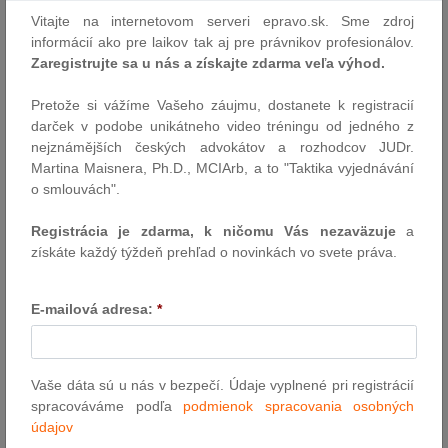
Zákon o umelej inteligencii vstúpil do medzirezortného
Vitajte na internetovom serveri epravo.sk. Sme zdroj
pripomienkového konania |Transpozícia smernice o
informácií ako pre laikov tak aj pre právnikov profesionálov.
transparentnosti odmeňovania napreduje pred termínom |…
Zaregistrujte sa u nás a získajte zdarma veľa výhod.
Autor: redakcia (sp)
Pretože si vážíme Vašeho záujmu, dostanete k registracií
16.3.2026
darček v podobe unikátneho video tréningu od jedného z
nejznámějších českých advokátov a rozhodcov JUDr.
Martina Maisnera, Ph.D., MCIArb, a to "Taktika vyjednávání
Európsky parlament podporuje práva
o smlouvách".
cestujúcich v leteckej doprave
Poslanci chcú zachovať právo cestujúcich na kompenzáciu za
Registrácia je zdarma, k ničomu Vás nezaväzuje
a
trojhodinové meškanie a zároveň presadzovať jednoduchšie
získáte každý týždeň prehľad o novinkách vo svete práva.
postupy preplácania a bezplatnú príručnú batožinu.
Autor: TS EP
E-mailová adresa:
*
13.3.2026
Vaše dáta sú u nás v bezpečí. Údaje vyplnené pri registrácií
Ochrana spotrebiteľa: Rada vyzýva na
spracováváme podľa
podmienok spracovania osobných
silnejšie záruky, udržateľnú spotrebu, lepšie
údajov
presadzovania práva a zjednodušenie