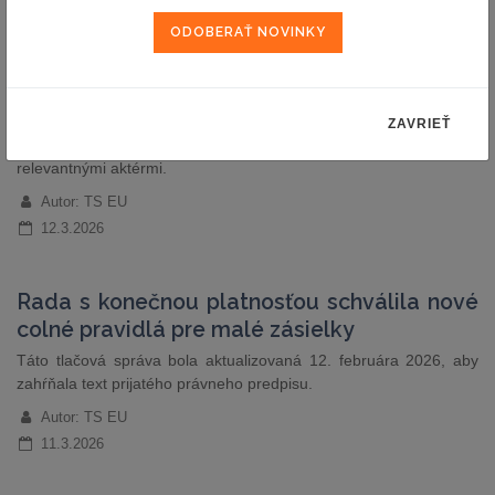
pravidiel
Rada schválila závery, v ktorých sa Komisii poskytujú usmernenia
na vykonávanie päťročného programu pre spotrebiteľov do roku
2030. V záveroch sa vyzýva na posilnenie ochrany spotrebiteľa
(najmä online), podporu udržateľnej spotreby, lepšie
ZAVRIEŤ
presadzovanie práva a intenzívnejšiu spoluprácu medzi všetkými
relevantnými aktérmi.
Autor: TS EU
12.3.2026
Rada s konečnou platnosťou schválila nové
colné pravidlá pre malé zásielky
Táto tlačová správa bola aktualizovaná 12. februára 2026, aby
zahŕňala text prijatého právneho predpisu.
Autor: TS EU
11.3.2026