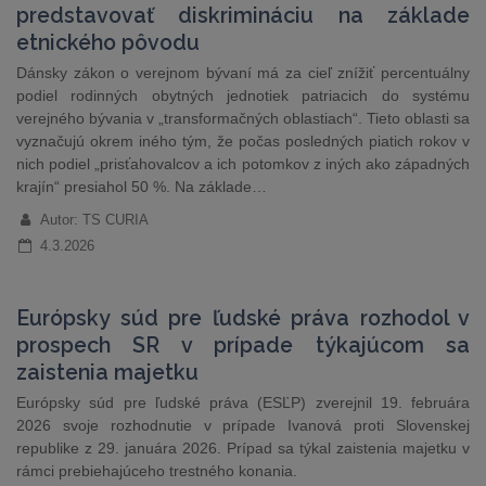
predstavovať diskrimináciu na základe
etnického pôvodu
Dánsky zákon o verejnom bývaní má za cieľ znížiť percentuálny
podiel rodinných obytných jednotiek patriacich do systému
verejného bývania v „transformačných oblastiach“. Tieto oblasti sa
vyznačujú okrem iného tým, že počas posledných piatich rokov v
nich podiel „prisťahovalcov a ich potomkov z iných ako západných
krajín“ presiahol 50 %. Na základe…
Autor: TS CURIA
4.3.2026
Európsky súd pre ľudské práva rozhodol v
prospech SR v prípade týkajúcom sa
zaistenia majetku
Európsky súd pre ľudské práva (ESĽP) zverejnil 19. februára
2026 svoje rozhodnutie v prípade Ivanová proti Slovenskej
republike z 29. januára 2026. Prípad sa týkal zaistenia majetku v
rámci prebiehajúceho trestného konania.