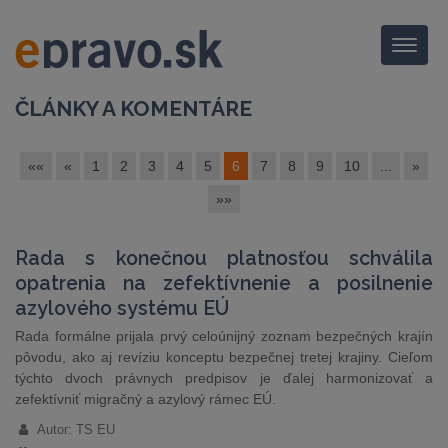
Menu
ČLÁNKY A KOMENTÁRE
««
«
1
2
3
4
5
6
7
8
9
10
...
»
»»
Rada s konečnou platnosťou schválila
opatrenia na zefektívnenie a posilnenie
azylového systému EÚ
Rada formálne prijala prvý celoúnijný zoznam bezpečných krajín
pôvodu, ako aj revíziu konceptu bezpečnej tretej krajiny. Cieľom
týchto dvoch právnych predpisov je ďalej harmonizovať a
zefektívniť migračný a azylový rámec EÚ.
Autor: TS EU