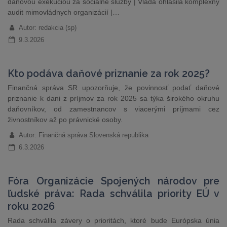
daňovou exekúciou za sociálne služby | Vláda ohlásila komplexný
audit mimovládnych organizácií |…
Autor: redakcia (sp)
9.3.2026
Kto podáva daňové priznanie za rok 2025?
Finančná správa SR upozorňuje, že povinnosť podať daňové
priznanie k dani z príjmov za rok 2025 sa týka širokého okruhu
daňovníkov, od zamestnancov s viacerými príjmami cez
živnostníkov až po právnické osoby.
Autor: Finančná správa Slovenská republika
6.3.2026
Fóra Organizácie Spojených národov pre
ľudské práva: Rada schválila priority EÚ v
roku 2026
Rada schválila závery o prioritách, ktoré bude Európska únia