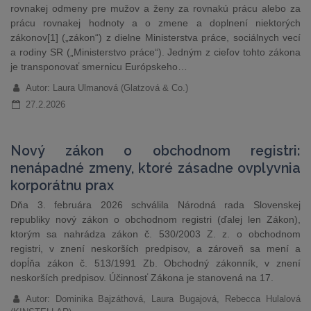
rovnakej odmeny pre mužov a ženy za rovnakú prácu alebo za
prácu rovnakej hodnoty a o zmene a doplnení niektorých
zákonov[1] („zákon“) z dielne Ministerstva práce, sociálnych vecí
a rodiny SR („Ministerstvo práce“). Jedným z cieľov tohto zákona
je transponovať smernicu Európskeho…
Autor: Laura Ulmanová (Glatzová & Co.)
27.2.2026
Nový zákon o obchodnom registri:
nenápadné zmeny, ktoré zásadne ovplyvnia
korporátnu prax
Dňa 3. februára 2026 schválila Národná rada Slovenskej
republiky nový zákon o obchodnom registri (ďalej len Zákon),
ktorým sa nahrádza zákon č. 530/2003 Z. z. o obchodnom
registri, v znení neskorších predpisov, a zároveň sa mení a
dopĺňa zákon č. 513/1991 Zb. Obchodný zákonník, v znení
neskorších predpisov. Účinnosť Zákona je stanovená na 17.
Autor: Dominika Bajzáthová, Laura Bugajová, Rebecca Hulalová