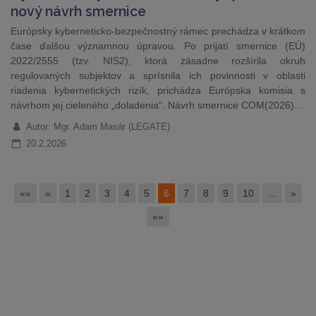
nový návrh smernice
Európsky kyberneticko-bezpečnostný rámec prechádza v krátkom
čase ďalšou významnou úpravou. Po prijatí smernice (EÚ)
2022/2555 (tzv. NIS2), ktorá zásadne rozšírila okruh
regulovaných subjektov a sprísnila ich povinnosti v oblasti
riadenia kybernetických rizík, prichádza Európska komisia s
návrhom jej cieleného „doladenia“. Návrh smernice COM(2026)…
Autor: Mgr. Adam Masár (LEGATE)
20.2.2026
««
«
1
2
3
4
5
6
7
8
9
10
...
»
»»