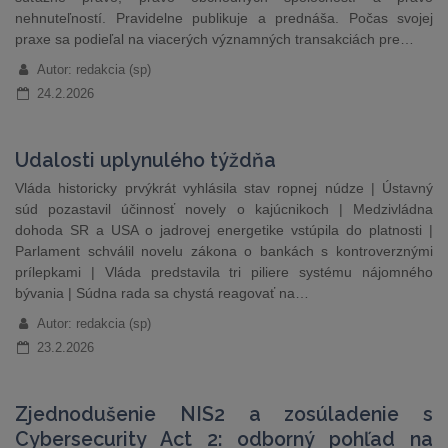
nehnuteľností. Pravidelne publikuje a prednáša. Počas svojej
praxe sa podieľal na viacerých významných transakciách pre…
Autor: redakcia (sp)
24.2.2026
Udalosti uplynulého týždňa
Vláda historicky prvýkrát vyhlásila stav ropnej núdze | Ústavný
súd pozastavil účinnosť novely o kajúcnikoch | Medzivládna
dohoda SR a USA o jadrovej energetike vstúpila do platnosti |
Parlament schválil novelu zákona o bankách s kontroverznými
prílepkami | Vláda predstavila tri piliere systému nájomného
bývania | Súdna rada sa chystá reagovať na…
Autor: redakcia (sp)
23.2.2026
Zjednodušenie NIS2 a zosúladenie s
Cybersecurity Act 2: odborný pohľad na