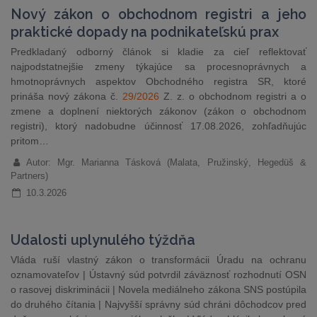
Nový zákon o obchodnom registri a jeho
praktické dopady na podnikateľskú prax
Predkladaný odborný článok si kladie za cieľ reflektovať
najpodstatnejšie zmeny týkajúce sa procesnoprávnych a
hmotnoprávnych aspektov Obchodného registra SR, ktoré
prináša nový zákona č.
29/2026
Z. z. o obchodnom registri a o
zmene a doplnení niektorých zákonov (zákon o obchodnom
registri), ktorý nadobudne účinnosť 17.08.2026, zohľadňujúc
pritom…
Autor: Mgr. Marianna Tásková (Malata, Pružinský, Hegedüš &
Partners)
10.3.2026
Udalosti uplynulého týždňa
Vláda ruší vlastný zákon o transformácii Úradu na ochranu
oznamovateľov | Ústavný súd potvrdil záväznosť rozhodnutí OSN
o rasovej diskriminácii | Novela mediálneho zákona SNS postúpila
do druhého čítania | Najvyšší správny súd chráni dôchodcov pred