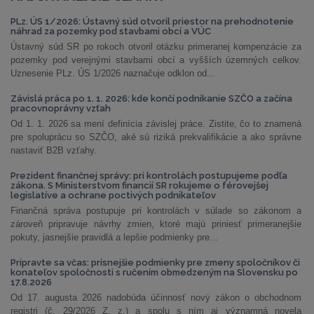
PLz. ÚS 1/2026: Ústavný súd otvoril priestor na prehodnotenie
náhrad za pozemky pod stavbami obcí a VÚC
Ústavný súd SR po rokoch otvoril otázku primeranej kompenzácie za
pozemky pod verejnými stavbami obcí a vyšších územných celkov.
Uznesenie PLz. ÚS 1/2026 naznačuje odklon od...
Závislá práca po 1. 1. 2026: kde končí podnikanie SZČO a začína
pracovnoprávny vzťah
Od 1. 1. 2026 sa mení definícia závislej práce. Zistite, čo to znamená
pre spoluprácu so SZČO, aké sú riziká prekvalifikácie a ako správne
nastaviť B2B vzťahy.
Prezident finančnej správy: pri kontrolách postupujeme podľa
zákona. S Ministerstvom financií SR rokujeme o férovejšej
legislatíve a ochrane poctivých podnikateľov
Finančná správa postupuje pri kontrolách v súlade so zákonom a
zároveň pripravuje návrhy zmien, ktoré majú priniesť primeranejšie
pokuty, jasnejšie pravidlá a lepšie podmienky pre...
Pripravte sa včas: prísnejšie podmienky pre zmeny spoločníkov či
konateľov spoločnosti s ručením obmedzeným na Slovensku po
17.8.2026
Od 17. augusta 2026 nadobúda účinnosť nový zákon o obchodnom
registri (č. 29/2026 Z. z.) a spolu s ním aj významná novela