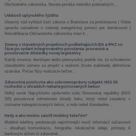
Obchodného zákonníka. Novela prináša niekoľko podstatných...
Udalosti uplynulého týždňa
Ústavný súd vyhlásil časť zákona o Bratislave za protiústavnú | Vláda
upravila nariadenie o cielenej energetickej pomoci pre domácnosti |
Rekodifikácia Občianskeho zákonníka mieri k...
Zmeny v stavebných projektoch podliehajúcich EIA a IPKZ vo
fáze po vydaní integrovaného povolenia: procesné a
povoľovacie dôsledky novej legislatívy
Každý investor, developer alebo priemyselný podnik vie, že schválením
stavebného zámeru sa projekt v reálnom živote málokedy definitívne
uzatvára. Počas fázy realizácie bežne...
Zdravotná poisťovňa ako súkromnoprávny subjekt: NSS SR
rozhodol o úhradách nekategorizovaných liekov
Veľký senát Najvyššieho správneho súdu Slovenskej republiky (NSS
SR) posudzoval odmietnutie úhrady lieku, ktorý nebol zaradený v
zozname kategorizovaných liekov, a teda nebol štandardne...
Kedy a ako možno zaistiť mobilný telefón?
Mobilné telefóny predstavujú najintímnejší nosič informácií súčasnosti
– obsahujú komunikáciu, fotografie, lokalizačné údaje, prístupy k
bankovým účtom či zdravotné...