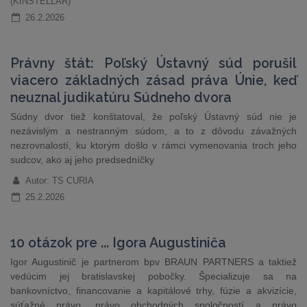
(KINSTELLAR)
26.2.2026
Právny štát: Poľský Ústavný súd porušil
viacero základných zásad práva Únie, keď
neuznal judikatúru Súdneho dvora
Súdny dvor tiež konštatoval, že poľský Ústavný súd nie je
nezávislým a nestranným súdom, a to z dôvodu závažných
nezrovnalostí, ku ktorým došlo v rámci vymenovania troch jeho
sudcov, ako aj jeho predsedníčky
Autor: TS CURIA
25.2.2026
10 otázok pre ... Igora Augustiniča
Igor Augustinič je partnerom bpv BRAUN PARTNERS a taktiež
vedúcim jej bratislavskej pobočky. Špecializuje sa na
bankovníctvo, financovanie a kapitálové trhy, fúzie a akvizície,
súťažné právo, právo obchodných spoločností a právo