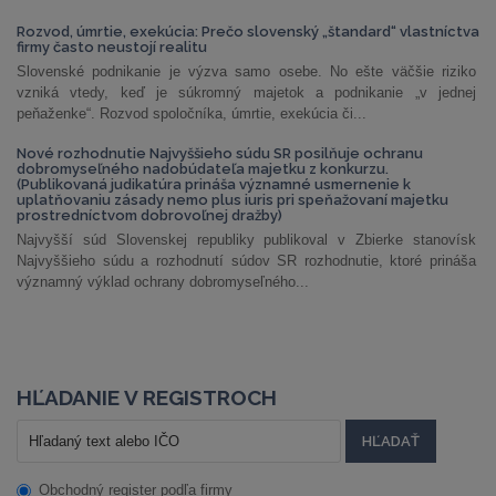
Rozvod, úmrtie, exekúcia: Prečo slovenský „štandard“ vlastníctva
firmy často neustojí realitu
Slovenské podnikanie je výzva samo osebe. No ešte väčšie riziko
vzniká vtedy, keď je súkromný majetok a podnikanie „v jednej
peňaženke“. Rozvod spoločníka, úmrtie, exekúcia či...
Nové rozhodnutie Najvyššieho súdu SR posilňuje ochranu
dobromyseľného nadobúdateľa majetku z konkurzu.
(Publikovaná judikatúra prináša významné usmernenie k
uplatňovaniu zásady nemo plus iuris pri speňažovaní majetku
prostredníctvom dobrovoľnej dražby)
Najvyšší súd Slovenskej republiky publikoval v Zbierke stanovísk
Najvyššieho súdu a rozhodnutí súdov SR rozhodnutie, ktoré prináša
významný výklad ochrany dobromyseľného...
HĽADANIE V REGISTROCH
Obchodný register podľa firmy