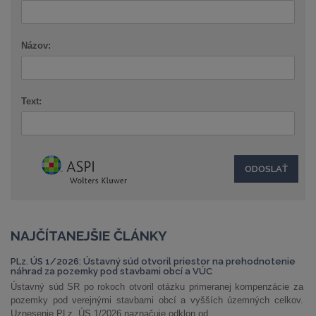
Názov:
Text:
NAJČÍTANEJŠIE ČLÁNKY
PLz. ÚS 1/2026: Ústavný súd otvoril priestor na prehodnotenie
náhrad za pozemky pod stavbami obcí a VÚC
Ústavný súd SR po rokoch otvoril otázku primeranej kompenzácie za
pozemky pod verejnými stavbami obcí a vyšších územných celkov.
Uznesenie PLz. ÚS 1/2026 naznačuje odklon od...