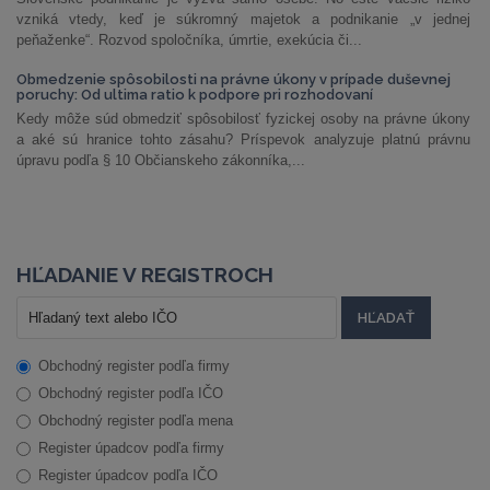
vzniká vtedy, keď je súkromný majetok a podnikanie „v jednej
peňaženke“. Rozvod spoločníka, úmrtie, exekúcia či...
Obmedzenie spôsobilosti na právne úkony v prípade duševnej
poruchy: Od ultima ratio k podpore pri rozhodovaní
Kedy môže súd obmedziť spôsobilosť fyzickej osoby na právne úkony
a aké sú hranice tohto zásahu? Príspevok analyzuje platnú právnu
úpravu podľa § 10 Občianskeho zákonníka,...
HĽADANIE V REGISTROCH
Obchodný register podľa firmy
Obchodný register podľa IČO
Obchodný register podľa mena
Register úpadcov podľa firmy
Register úpadcov podľa IČO