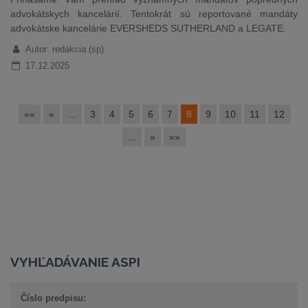
advokátskych kancelárií. Tentokrát sú reportované mandáty
advokátske kancelárie EVERSHEDS SUTHERLAND a LEGATE.
Autor: redakcia (sp)
17.12.2025
««
«
...
3
4
5
6
7
8
9
10
11
12
...
»
»»
VYHĽADÁVANIE ASPI
Číslo predpisu: