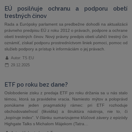
EÚ posilňuje ochranu a podporu obetí
trestných činov
Rada a Európsky parlament sa predbežne dohodli na aktualizácii
právneho predpisu EÚ z roku 2012 o právach, podpore a ochrane
obetí trestných činov. Nový právny predpis obeti uľahčí trestný čin
oznámiť, získať podporu prostredníctvom liniek pomoci, pomoc od
služieb podpory a prístup k informáciám o jej právach.
Autor: TS EU
29.12.2025
ETF po roku bez dane?
Oslobodenie zisku z predaja ETF po roku držania sa u nás stalo
témou, ktorá sa pravidelne vracia. Namiesto mýtov a poloprávd
ponúkame jeden pragmatický rámec: pri ETF rozhoduje
obchodovateľnosť (likvidita) a štruktúra nástroja, nie to, či
„kopíruje index“. V článku sumarizujeme kľúčové závery z epizódy
Highgate Talks s Michalom Májekom (Tatra…