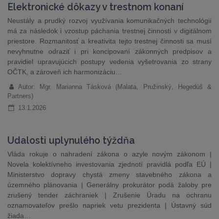
Elektronické dôkazy v trestnom konaní
Neustály a prudký rozvoj využívania komunikačných technológií
má za následok i vzostup páchania trestnej činnosti v digitálnom
priestore. Rozmanitosť a kreativita tejto trestnej činnosti sa musí
nevyhnutne odraziť i pri koncipovaní zákonných predpisov a
pravidiel upravujúcich postupy vedenia vyšetrovania zo strany
OČTK, a zároveň ich harmonizáciu…
Autor: Mgr. Marianna Tásková (Malata, Pružinský, Hegedüš &
Partners)
13.1.2026
Udalosti uplynulého týždňa
Vláda rokuje o nahradení zákona o azyle novým zákonom |
Novela kolektívneho investovania zjednotí pravidlá podľa EÚ |
Ministerstvo dopravy chystá zmeny stavebného zákona a
územného plánovania | Generálny prokurátor podá žaloby pre
zrušený tender záchraniek | Zrušenie Úradu na ochranu
oznamovateľov prešlo napriek vetu prezidenta | Ústavný súd
žiada…