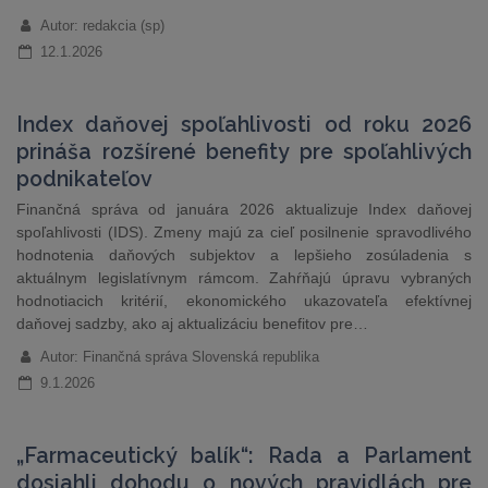
Autor: redakcia (sp)
12.1.2026
Index daňovej spoľahlivosti od roku 2026
prináša rozšírené benefity pre spoľahlivých
podnikateľov
Finančná správa od januára 2026 aktualizuje Index daňovej
spoľahlivosti (IDS). Zmeny majú za cieľ posilnenie spravodlivého
hodnotenia daňových subjektov a lepšieho zosúladenia s
aktuálnym legislatívnym rámcom. Zahŕňajú úpravu vybraných
hodnotiacich kritérií, ekonomického ukazovateľa efektívnej
daňovej sadzby, ako aj aktualizáciu benefitov pre…
Autor: Finančná správa Slovenská republika
9.1.2026
„Farmaceutický balík“: Rada a Parlament
dosiahli dohodu o nových pravidlách pre