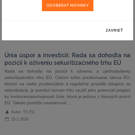
finančné príspevky poskytované vládami tretích krajín. Hoci
nariadenie nadobudlo účinnosť už 12. januára 2023, jeho kľúčové
nástroje sa začali uplatňovať od 13. júla 2023.
Autor: JUDr. Viktória Draškaba, MEconSc (LEGATE)
ZAVRIEŤ
16.1.2026
Únia úspor a investícií: Rada sa dohodla na
pozícii k oživeniu sekuritizačného trhu EÚ
Rada sa dohodla na pozícii k oživeniu a zjednodušeniu
sekuritizačného trhu EÚ. Cieľom tohto preskúmania rámca EÚ,
ktorým sa riadia prudenciálne a regulačné pravidlá týkajúce sa
sekuritizácie, je pomôcť tomuto trhu využiť jeho potenciál prispieť
ku konkurencieschopnosti Únie, ktorá je jednou z hlavných priorít
EÚ. Takisto pomôže nasmerovať…
Autor: TS EU
15.1.2026