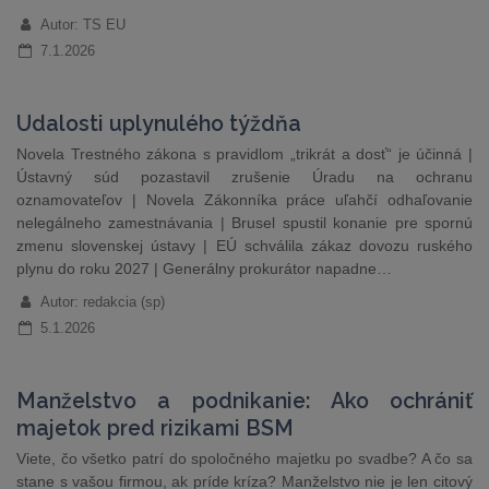
Autor: TS EU
7.1.2026
Udalosti uplynulého týždňa
Novela Trestného zákona s pravidlom „trikrát a dosť“ je účinná |
Ústavný súd pozastavil zrušenie Úradu na ochranu
oznamovateľov | Novela Zákonníka práce uľahčí odhaľovanie
nelegálneho zamestnávania | Brusel spustil konanie pre spornú
zmenu slovenskej ústavy | EÚ schválila zákaz dovozu ruského
plynu do roku 2027 | Generálny prokurátor napadne…
Autor: redakcia (sp)
5.1.2026
Manželstvo a podnikanie: Ako ochrániť
majetok pred rizikami BSM
Viete, čo všetko patrí do spoločného majetku po svadbe? A čo sa
stane s vašou firmou, ak príde kríza? Manželstvo nie je len citový