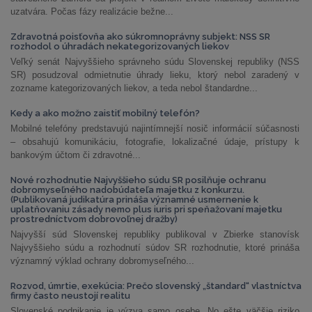
uzatvára. Počas fázy realizácie bežne...
Zdravotná poisťovňa ako súkromnoprávny subjekt: NSS SR
rozhodol o úhradách nekategorizovaných liekov
Veľký senát Najvyššieho správneho súdu Slovenskej republiky (NSS
SR) posudzoval odmietnutie úhrady lieku, ktorý nebol zaradený v
zozname kategorizovaných liekov, a teda nebol štandardne...
Kedy a ako možno zaistiť mobilný telefón?
Mobilné telefóny predstavujú najintímnejší nosič informácií súčasnosti
– obsahujú komunikáciu, fotografie, lokalizačné údaje, prístupy k
bankovým účtom či zdravotné...
Nové rozhodnutie Najvyššieho súdu SR posilňuje ochranu
dobromyseľného nadobúdateľa majetku z konkurzu.
(Publikovaná judikatúra prináša významné usmernenie k
uplatňovaniu zásady nemo plus iuris pri speňažovaní majetku
prostredníctvom dobrovoľnej dražby)
Najvyšší súd Slovenskej republiky publikoval v Zbierke stanovísk
Najvyššieho súdu a rozhodnutí súdov SR rozhodnutie, ktoré prináša
významný výklad ochrany dobromyseľného...
Rozvod, úmrtie, exekúcia: Prečo slovenský „štandard“ vlastníctva
firmy často neustojí realitu
Slovenské podnikanie je výzva samo osebe. No ešte väčšie riziko