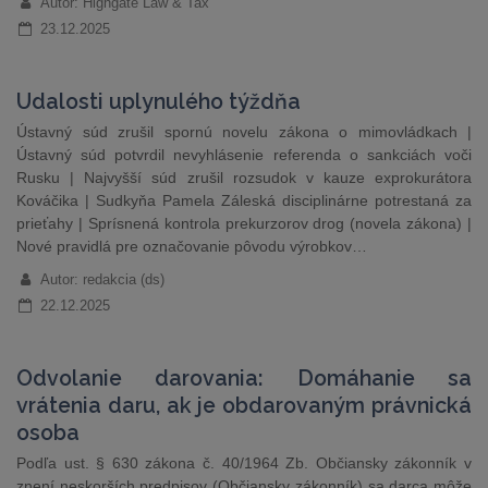
Autor: Highgate Law & Tax
23.12.2025
Udalosti uplynulého týždňa
Ústavný súd zrušil spornú novelu zákona o mimovládkach |
Ústavný súd potvrdil nevyhlásenie referenda o sankciách voči
Rusku | Najvyšší súd zrušil rozsudok v kauze exprokurátora
Kováčika | Sudkyňa Pamela Záleská disciplinárne potrestaná za
prieťahy | Sprísnená kontrola prekurzorov drog (novela zákona) |
Nové pravidlá pre označovanie pôvodu výrobkov…
Autor: redakcia (ds)
22.12.2025
Odvolanie darovania: Domáhanie sa
vrátenia daru, ak je obdarovaným právnická
osoba
Podľa ust. § 630 zákona č. 40/1964 Zb. Občiansky zákonník v
znení neskorších predpisov (Občiansky zákonník) sa darca môže