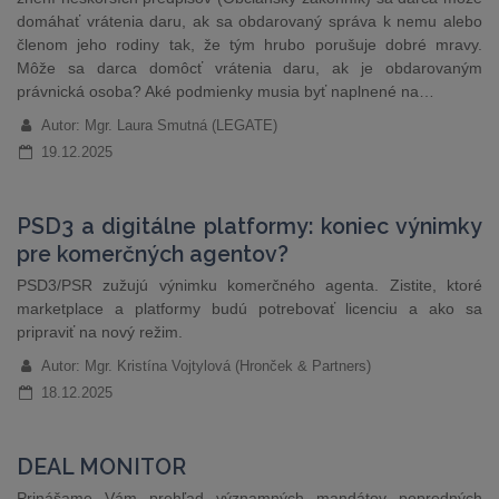
domáhať vrátenia daru, ak sa obdarovaný správa k nemu alebo
členom jeho rodiny tak, že tým hrubo porušuje dobré mravy.
Môže sa darca domôcť vrátenia daru, ak je obdarovaným
právnická osoba? Aké podmienky musia byť naplnené na…
Autor: Mgr. Laura Smutná (LEGATE)
19.12.2025
PSD3 a digitálne platformy: koniec výnimky
pre komerčných agentov?
PSD3/PSR zužujú výnimku komerčného agenta. Zistite, ktoré
marketplace a platformy budú potrebovať licenciu a ako sa
pripraviť na nový režim.
Autor: Mgr. Kristína Vojtylová (Hronček & Partners)
18.12.2025
DEAL MONITOR
Prinášame Vám prehľad významných mandátov popredných