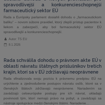
spravodlivejší a konkurencieschopnejší
farmaceutický sektor EÚ
Rada a Európsky parlament dosiahli dohodu o „farmaceutickom
balíku“ – novom súbore pravidiel, ktorý zlepší prístup pacientov k
liekom a zabezpečí, aby bol farmaceutický sektor EÚ
spravodlivejší a konkurencieschopnejší.
Autor: TS EU
8.1.2026
Rada schválila dohodu o právnom akte EÚ v
oblasti návratu štátnych príslušníkov tretích
krajín, ktorí sa v EÚ zdržiavajú neoprávnene
Rada sfinalizovala svoju pozíciu k právnemu predpisu EÚ na
urýchlenie a zjednodušenie postupov návratu osôb, ktoré sa v
členských štátoch zdržiavajú neoprávnene. Nariadením sa
zavádzajú celoeurópske postupy pre ich návrat, ukladajú
povinnosti tým, ktorí nemajú právo na pobyt, a zavádzajú sa
nástroje spolupráce medzi členskými štátmi. Nariadenie…