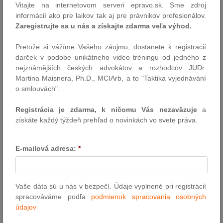
Vitajte na internetovom serveri epravo.sk. Sme zdroj
Autor: TS EU
informácií ako pre laikov tak aj pre právnikov profesionálov.
Zaregistrujte sa u nás a získajte zdarma veľa výhod.
20.1.2026
Pretože si vážíme Vašeho záujmu, dostanete k registracií
darček v podobe unikátneho video tréningu od jedného z
Udalosti uplynulého týždňa
nejznámějších českých advokátov a rozhodcov JUDr.
Reforma azylovej legislatívy: vláda odobrila nový zákon o
Martina Maisnera, Ph.D., MCIArb, a to "Taktika vyjednávání
medzinárodnej ochrane | Jednotné pravidlá pre alternatívne
o smlouvách".
fondy: novela zákona o kolektívnom investovaní | Vzniká zákon
na ochranu detí v online priestore, zaviesť má vekové limity na
Registrácia je zdarma, k ničomu Vás nezaväzuje
a
sociálne siete | Slovensko a USA podpísali dohodu o jadrovej
získáte každý týždeň prehľad o novinkách vo svete práva.
spolupráci, plánuje sa nový reaktor | Ústavný…
Autor: redakcia (sp)
E-mailová adresa:
*
19.1.2026
Zahraničné subvencie pod kontrolou EÚ FSR
Vaše dáta sú u nás v bezpečí. Údaje vyplnené pri registrácií
v praxi po dvoch rokoch
spracováváme podľa
podmienok spracovania osobných
údajov
Nadobudnutím účinnosti nariadenia o zahraničných subvenciách
(FSR) došlo k rozšíreniu kontroly hospodárskej súťaže aj na