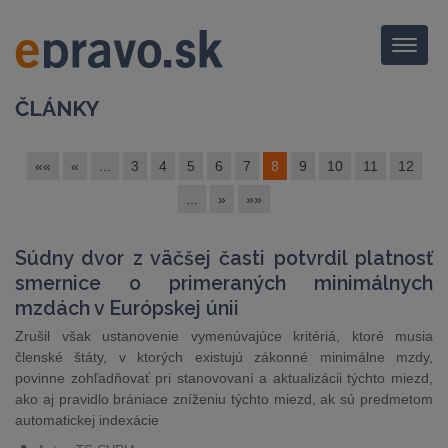
Menu
ČLÁNKY
««
«
...
3
4
5
6
7
8
9
10
11
12
...
»
»»
Súdny dvor z väčšej časti potvrdil platnosť
smernice o primeraných minimálnych
mzdách v Európskej únii
Zrušil však ustanovenie vymenúvajúce kritériá, ktoré musia
členské štáty, v ktorých existujú zákonné minimálne mzdy,
povinne zohľadňovať pri stanovovaní a aktualizácii týchto miezd,
ako aj pravidlo brániace zníženiu týchto miezd, ak sú predmetom
automatickej indexácie