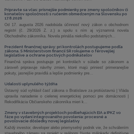
Pripravte sa včas: prísnejšie podmienky pre zmeny spoločníkov či
konateľov spoločnosti s ručením obmedzeným na Slovensku po
17.8.2026
Od 17. augusta 2026 nadobúda účinnosť nový zákon o obchodnom
registri (č. 29/2026 Z. z.) a spolu s ním aj významná novela
Obchodného zákonníka. Novela prináša niekoľko podstatných...
Prezident finančnej správy: pri kontrolách postupujeme podľa
zákona. S Ministerstvom financií SR rokujeme o férovejšej
legislatíve a ochrane poctivých podnikateľov
Finančná správa postupuje pri kontrolách v súlade so zákonom a
zároveň pripravuje návrhy zmien, ktoré majú priniesť primeranejšie
pokuty, jasnejšie pravidlá a lepšie podmienky pre...
Udalosti uplynulého týždňa
Ústavný súd vyhlásil časť zákona o Bratislave za protiústavnú | Vláda
upravila nariadenie o cielenej energetickej pomoci pre domácnosti |
Rekodifikácia Občianskeho zákonníka mieri k...
Zmeny v stavebných projektoch podliehajúcich EIA a IPKZ vo
fáze po vydaní integrovaného povolenia: procesné a
povoľovacie dôsledky novej legislatívy
Každý investor, developer alebo priemyselný podnik vie, že schválením
stavebného zámeru sa projekt v reálnom živote málokedy definitívne