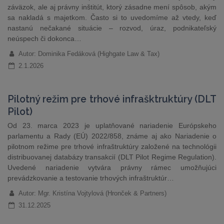
záväzok, ale aj právny inštitút, ktorý zásadne mení spôsob, akým
sa nakladá s majetkom. Často si to uvedomíme až vtedy, keď
nastanú nečakané situácie – rozvod, úraz, podnikateľský
neúspech či dokonca…
Autor: Dominika Fedáková (Highgate Law & Tax)
2.1.2026
Pilotný režim pre trhové infrašktruktúry (DLT
Pilot)
Od 23. marca 2023 je uplatňované nariadenie Európskeho
parlamentu a Rady (EÚ) 2022/858, známe aj ako Nariadenie o
pilotnom režime pre trhové infraštruktúry založené na technológii
distribuovanej databázy transakcií (DLT Pilot Regime Regulation).
Uvedené nariadenie vytvára právny rámec umožňujúci
prevádzkovanie a testovanie trhových infraštruktúr…
Autor: Mgr. Kristína Vojtylová (Hronček & Partners)
31.12.2025