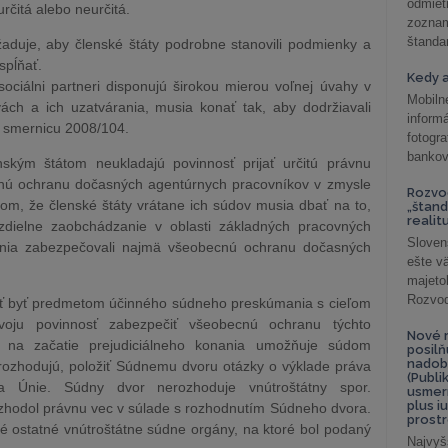
odmiet
čitá alebo neurčitá.
zoznam
štandar
duje, aby členské štáty podrobne stanovili podmienky a
spĺňať.
Kedy a
ociálni partneri disponujú širokou mierou voľnej úvahy v
Mobiln
ách a ich uzatvárania, musia konať tak, aby dodržiavali
inform
e smernicu 2008/104.
fotog
bankov
nským štátom neukladajú povinnosť prijať určitú právnu
nú ochranu dočasných agentúrnych pracovníkov v zmysle
Rozvod
 tom, že členské štáty vrátane ich súdov musia dbať na to,
„štand
realit
zdielne zaobchádzanie v oblasti základných pracovných
Sloven
ia zabezpečovali najmä všeobecnú ochranu dočasných
ešte v
majeto
Rozvod 
ôcť byť predmetom účinného súdneho preskúmania s cieľom
i svoju povinnosť zabezpečiť všeobecnú ochranu týchto
Nové r
na začatie prejudiciálneho konania umožňuje súdom
posil
nadob
 rozhodujú, položiť Súdnemu dvoru otázky o výklade práva
(Publi
a Únie. Súdny dvor nerozhoduje vnútroštátny spor.
usmer
plus i
ozhodol právnu vec v súlade s rozhodnutím Súdneho dvora.
prostr
 ostatné vnútroštátne súdne orgány, na ktoré bol podaný
Najvyš