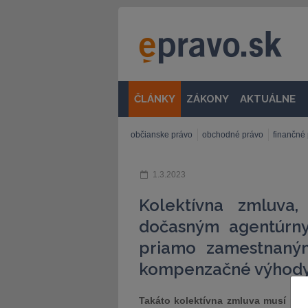
ČLÁNKY
ZÁKONY
AKTUÁLNE
občianske právo
obchodné právo
finančné
1.3.2023
Kolektívna zmluva,
dočasným agentúrn
priamo zamestnaným
kompenzačné výhod
Takáto kolektívna zmluva musí m