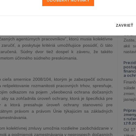
(Spolkový pracovný súd, Nemecko), ktorý Súdnemu dvoru
celkov
odklon 
kajúcich sa výkladu tohto ustanovenia.
Závisl
ré musí spĺňať kolektívna zmluva uzavretá sociálnymi
podni
ZAVRIEŤ
hýliť od zásady rovnosti zaobchádzania s dočasnými
vzťah
 článku 5 ods. 3 smernice 2008/1043. Spresňuje najmä
Od 1. 
asných agentúrnych pracovníkov“, ktorú musia kolektívne
Zistit
aručiť, a poskytuje kritériá umožňujúce posúdiť, či táto
aké sú
aručená. Súdny dvor tiež dospel k záveru, že takéto
nastav
edmetom účinného súdneho preskúmania.
Prezid
postu
financ
a och
 cieľa smernice 2008/104, ktorým je zabezpečiť ochranu
Finanč
rešpektovanie rozmanitosti pracovných trhov, spresňuje,
súlade
svojím odkazom na pojem „všeobecná ochrana dočasných
zmien,
aby sa zohľadnila úroveň ochrany, ktorá je špecifická pre
jasnejš
ov a ktorá presahuje úroveň ochrany stanovenú pre
Pripra
štátnym právom a právom Únie týkajúcim sa základných
zmeny 
amestnávania.
s ruč
17.8.2
tvom kolektívnej zmluvy umožnia rozdielne zaobchádzanie v
Od 17.
enok a podmienok zamestnávania v neprospech dočasných
zákon 