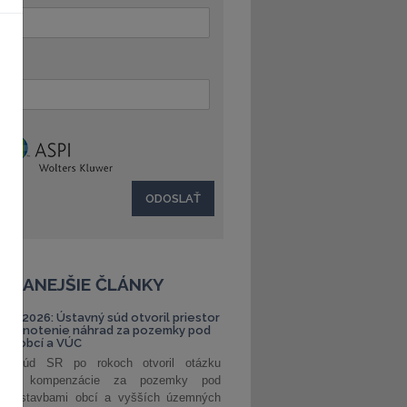
:
ČÍTANEJŠIE ČLÁNKY
S 1/2026: Ústavný súd otvoril priestor
ehodnotenie náhrad za pozemky pod
ami obcí a VÚC
ný súd SR po rokoch otvoril otázku
ranej kompenzácie za pozemky pod
ými stavbami obcí a vyšších územných