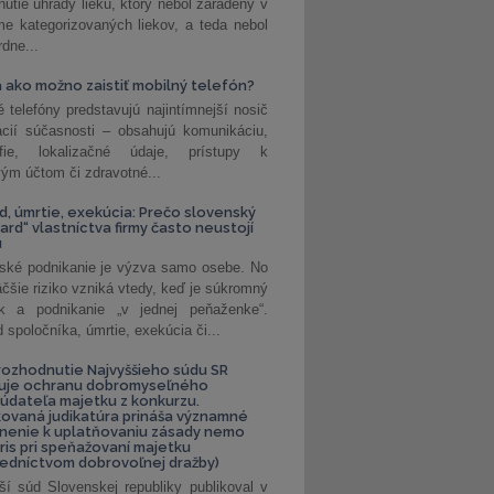
nutie úhrady lieku, ktorý nebol zaradený v
e kategorizovaných liekov, a teda nebol
dne...
 ako možno zaistiť mobilný telefón?
é telefóny predstavujú najintímnejší nosič
ácií súčasnosti – obsahujú komunikáciu,
rafie, lokalizačné údaje, prístupy k
ým účtom či zdravotné...
, úmrtie, exekúcia: Prečo slovenský
ard“ vlastníctva firmy často neustojí
u
ské podnikanie je výzva samo osebe. No
äčšie riziko vzniká vtedy, keď je súkromný
k a podnikanie „v jednej peňaženke“.
spoločníka, úmrtie, exekúcia či...
ozhodnutie Najvyššieho súdu SR
ňuje ochranu dobromyseľného
údateľa majetku z konkurzu.
kovaná judikatúra prináša významné
nenie k uplatňovaniu zásady nemo
uris pri speňažovaní majetku
edníctvom dobrovoľnej dražby)
ší súd Slovenskej republiky publikoval v