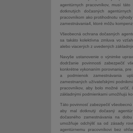
agentúrnych pracovníkov, musí táto 
dotknutých dočasných agentúrnych
pracovníkom ako protihodnotu výhody
zamestnávania4, ktoré môžu kompenzo
Všeobecná ochrana dočasných agentúr
sa takáto kolektívna zmluva vo vzťa
alebo viacerých z uvedených základn
Navyše ustanovenie o výnimke uprav
dodržanie povinnosti zabezpečiť v
konkrétne vykonaním porovnania, pre
a podmienok zamestnávania upla
zamestnaných užívateľskými podnikmi
pracovníkov, aby bolo možné určiť, 
základnými podmienkami umožňujú ko
Táto povinnosť zabezpečiť všeobecnú
aby mal dotknutý dočasný agentúr
dočasného zamestnávania na dobu 
umožňuje odchýliť sa od zásady ro
agentúrnemu pracovníkovi bez ohľa