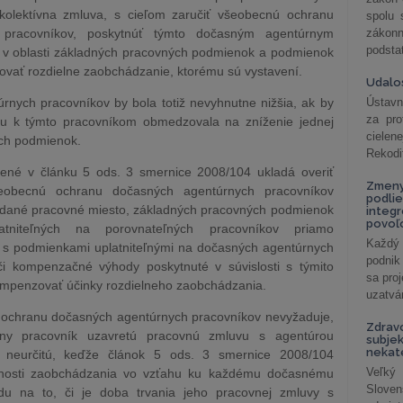
kolektívna zmluva, s cieľom zaručiť všeobecnú ochranu
spolu
 pracovníkov, poskytnúť týmto dočasným agentúrnym
záko
podsta
 v oblasti základných pracovných podmienok a podmienok
vať rozdielne zaobchádzanie, ktorému sú vystavení.
Udalos
nych pracovníkov by bola totiž nevyhnutne nižšia, ak by
Ústavn
za pro
hu k týmto pracovníkom obmedzovala na zníženie jednej
cielen
ých podmienok.
Rekodi
ené v článku 5 ods. 3 smernice 2008/104 ukladá overiť
Zmeny
šeobecnú ochranu dočasných agentúrnych pracovníkov
podlie
 dané pracovné miesto, základných pracovných podmienok
integ
povoľo
tniteľných na porovnateľných pracovníkov priamo
Každý 
 s podmienkami uplatniteľnými na dočasných agentúrnych
podnik
či kompenzačné výhody poskytnuté v súvislosti s týmito
sa pro
mpenzovať účinky rozdielneho zaobchádzania.
uzatvár
 ochranu dočasných agentúrnych pracovníkov nevyžaduje,
Zdrav
ny pracovník uzavretú pracovnú zmluvu s agentúrou
subjek
nekat
neurčitú, keďže článok 5 ods. 3 smernice 2008/104
Veľký
vnosti zaobchádzania vo vzťahu ku každému dočasnému
Slove
du na to, či je doba trvania jeho pracovnej zmluvy s