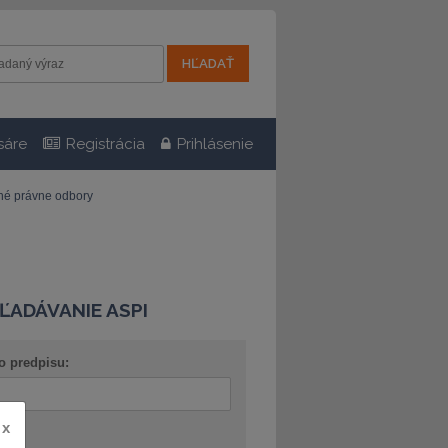
sáre
Registrácia
Prihlásenie
tné právne odbory
ĽADÁVANIE ASPI
o predpisu:
x
ov: