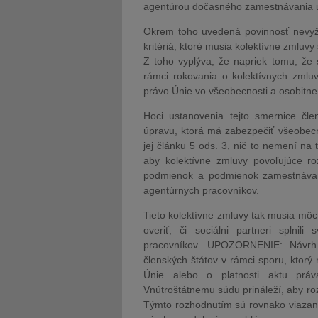
agentúrou dočasného zamestnávania ur
Okrem toho uvedená povinnosť nevyža
kritériá, ktoré musia kolektívne zmluvy 
Z toho vyplýva, že napriek tomu, že s
rámci rokovania o kolektívnych zmluv
právo Únie vo všeobecnosti a osobitn
Hoci ustanovenia tejto smernice čle
úpravu, ktorá má zabezpečiť všeobec
jej článku 5 ods. 3, nič to nemení na
aby kolektívne zmluvy povoľujúce ro
podmienok a podmienok zamestnávan
agentúrnych pracovníkov.
Tieto kolektívne zmluvy tak musia m
overiť, či sociálni partneri splnil
pracovníkov. UPOZORNENIE: Návrh 
členských štátov v rámci sporu, ktorý
Únie alebo o platnosti aktu práv
Vnútroštátnemu súdu prináleží, aby r
Týmto rozhodnutím sú rovnako viazané