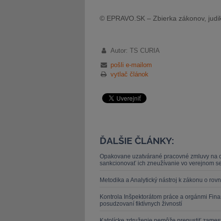
© EPRAVO.SK – Zbierka zákonov, judik
Autor: TS CURIA
pošli e-mailom
vytlač článok
ĎALŠIE ČLÁNKY:
Opakovane uzatvárané pracovné zmluvy na dob
sankcionovať ich zneužívanie vo verejnom se
Metodika a Analytický nástroj k zákonu o r
Kontrola Inšpektorátom práce a orgánmi Finan
posudzovaní fiktívnych živností
Katolícke združenie nemôže prepustiť zamestn