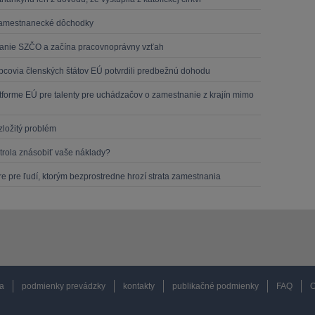
 zamestnanecké dôchodky
ikanie SZČO a začína pracovnoprávny vzťah
pcovia členských štátov EÚ potvrdili predbežnú dohodu
tforme EÚ pre talenty pre uchádzačov o zamestnanie z krajín mimo
zložitý problém
trola znásobiť vaše náklady?
 pre ľudí, ktorým bezprostredne hrozí strata zamestnania
a
podmienky prevádzky
kontakty
publikačné podmienky
FAQ
O