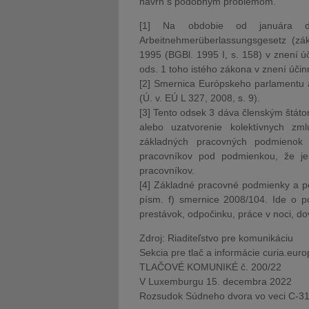
návrh s podobným problémom.
[1] Na obdobie od januára
Arbeitnehmerüberlassungsgesetz (zá
1995 (BGBl. 1995 I, s. 158) v znení ú
ods. 1 toho istého zákona v znení účin
[2] Smernica Európskeho parlamentu 
(Ú. v. EÚ L 327, 2008, s. 9).
[3] Tento odsek 3 dáva členským štát
alebo uzatvorenie kolektívnych zml
základných pracovných podmienok
pracovníkov pod podmienkou, že j
pracovníkov.
[4] Základné pracovné podmienky a p
písm. f) smernice 2008/104. Ide o p
prestávok, odpočinku, práce v noci, do
Zdroj: Riaditeľstvo pre komunikáciu
Sekcia pre tlač a informácie curia.eur
TLAČOVÉ KOMUNIKÉ č. 200/22
V Luxemburgu 15. decembra 2022
Rozsudok Súdneho dvora vo veci C-3