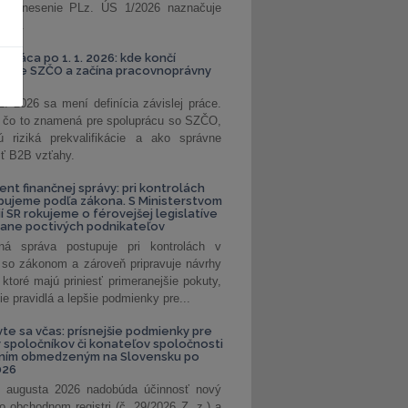
. Uznesenie PLz. ÚS 1/2026 naznačuje
od...
á práca po 1. 1. 2026: kde končí
kanie SZČO a začína pracovnoprávny
1. 2026 sa mení definícia závislej práce.
e, čo to znamená pre spoluprácu so SZČO,
 riziká prekvalifikácie a ako správne
iť B2B vzťahy.
ent finančnej správy: pri kontrolách
pujeme podľa zákona. S Ministerstvom
ií SR rokujeme o férovejšej legislatíve
rane poctivých podnikateľov
ná správa postupuje pri kontrolách v
 so zákonom a zároveň pripravuje návrhy
 ktoré majú priniesť primeranejšie pokuty,
ie pravidlá a lepšie podmienky pre...
vte sa včas: prísnejšie podmienky pre
spoločníkov či konateľov spoločnosti
ením obmedzeným na Slovensku po
026
 augusta 2026 nadobúda účinnosť nový
o obchodnom registri (č. 29/2026 Z. z.) a