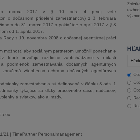
Zbier
rozhod
 do marca 2017 v § 10 ods. 4 prvej vete
význam
kon o dočasnom pridelení zamestnancov) z 3. februára
činnom do 31. marca 2017 a pokiaľ ide o apríl 2017 v § 8
nom od 1. apríla 2017.
a Rady z 19. novembra 2008 o dočasnej agentúrnej práci
HĽA
om možnosť, aby sociálnym partnerom umožnili ponechanie
úv, ktoré povoľujú rozdielne zaobchádzanie v oblasti
 a podmienok zamestnávania dočasných agentúrnych
e zaručená všeobecná ochrana dočasných agentúrnych
Obc
Obc
odmienky zamestnávania sú definované v článku 3 ods. 1
odmienky týkajúce sa dĺžky pracovného času, nadčasov,
Obc
volenky a sviatkov, ako aj mzdy.
Reg
Reg
opa.eu
11/21 | TimePartner Personalmanagement