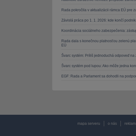
Rada pokročila v aktualizácii rámca EÚ pre
Závislá práca po 1. 1. 2026: kde končí podn
Koordinácia sociálneho zabezpečenia: zástu
Rada dala s konečnou platnosťou zelenú pla
EÚ
Švarc systém: Príliš jednoduchá odpoveď na 
Švarc systém pod lupou: Ako môže jedna kon
EGF: Rada a Parlament sa dohodli na podpore
mapa serveru
o nás
reklam