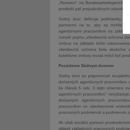
„Revision“ na Bundesarbeitsgericht 
predložil päť prejudiciálnych otázok tý
Súdny dvor definuje podmienky, kto
partnermi na to, aby sa mohla odc
agentúrnymi pracovníkmi na základe
rozsah pojmu „všeobecná ochrana doč
zmluvy na základe tohto ustanovenia z
všeobecná ochrana bola skutočne z
kolektívne zmluvy musia môcť byť pr
Posúdenie Súdnym dvorom
Súdny dvor po pripomenutí dvojakého
dočasných agentúrnych pracovníkov a 
že článok 5 ods. 3 tejto smernice 
agentúrnych pracovníkov“ nevyžaduje, 
dočasných agentúrnych pracovník
pracovníkov vo všeobecnosti vnútro
pracovných podmienok a podmienok z
Ak však sociálni partneri prostredníc
oblasti základných pracovných podmi