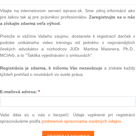
7 TimePartner Personalmanagement GmbH, agentúra
tnávala CM ako dočasnú agentúrnu pracovníčku na
Vitajte na internetovom serveri epravo.sk. Sme zdroj informácií ako
čas trvania svojho pridelenia bola CM pridelená ako
pre laikov tak aj pre právnikov profesionálov.
Zaregistrujte sa u nás
žívateľského podniku v odvetví maloobchodnej
Text
a získajte zdarma veľa výhod.
Pretože si vážíme Vašeho záujmu, dostanete k registracií darček v
vo výške 9,23 eura brutto v súlade s kolektívnou zmluvou
podobe unikátneho video tréningu od jedného z nejznámějších
 uzatvorenou medzi dvoma odborovými organizáciami,
českých advokátov a rozhodcov JUDr. Martina Maisnera, Ph.D.,
rsonalmanagement GmbH a CM.
MCIArb, a to "Taktika vyjednávání o smlouvách".
e od zásady rovnosti zaobchádzania uznanej v nemeckom
Registrácia je zdarma, k ničomu Vás nezaväzuje
a získáte každý
úrnych pracovníkov stanovuje nižšiu mzdu, než je mzda
týždeň prehľad o novinkách vo svete práva.
ho podniku na základe podmienok kolektívnej zmluvy
vej krajine Bavorsko (Nemecko), a to hodinovú mzdu vo
E-mailová adresa:
*
NAJ
rg (Pracovný súd Würzburg, Nemecko) žalobu, ktorou sa
PLz. Ú
vo výške 1 296,72 eura, ktorá zodpovedá rozdielu v plate
na pr
vníkmi a porovnateľnými pracovníkmi prijatými priamo
stavb
Vaše dáta sú u nás v bezpečí. Údaje vyplnené pri registrácií
osti sa dovoláva porušenia zásady rovnosti zaobchádzania
spracováváme podľa
podmienok spracovania osobných údajov
Ústav
, ktorá je zakotvená v článku 5 smernice 2008/1042. Po
prime
upni a v odvolacom konaní podala CM opravný prostriedok
verejn