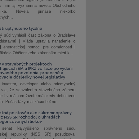
 s ním aj významná novela Obchodného
nníka. Novela prináša niekoľko
tných...
ti uplynulého týždňa
ý súd vyhlásil časť zákona o Bratislave
tiústavnú | Vláda upravila nariadenie o
ej energetickej pomoci pre domácnosti |
fikácia Občianskeho zákonníka mieri k...
 v stavebných projektoch
hajúcich EIA a IPKZ vo fáze po vydaní
rovaného povolenia: procesné a
vacie dôsledky novej legislatívy
investor, developer alebo priemyselný
 vie, že schválením stavebného zámeru
jekt v reálnom živote málokedy definitívne
a. Počas fázy realizácie bežne...
otná poisťovňa ako súkromnoprávny
t: NSS SR rozhodol o úhradách
egorizovaných liekov
 senát Najvyššieho správneho súdu
nskej republiky (NSS SR) posudzoval