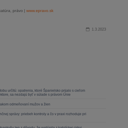
atúra, právo |
www.epravo.sk
1.3.2023
u určitú: opatrenia, ktoré Španielsko prijalo s cieľom
ktore, sa nezdajú byť v súlade s právom Únie
ovnakom odmeňovaní mužov a žien
čnej správy: priebeh kontroly a čo v praxi rozhoduje pri
ankyňu len z dôvodu, že vystúpila z katolíckej cirkvi