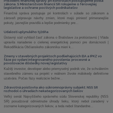
Prezident finančnej správy: pri kontrolách postupujeme podľa
zákona. S Ministerstvom financií SR rokujeme o férovejšej
legislatíve a ochrane poctivých podnikateľov
Finančná správa postupuje pri kontrolách v súlade so zákonom a
zároveň pripravuje návrhy zmien, ktoré majú priniesť primeranejšie
pokuty, jasnejšie pravidlá a lepšie podmienky pre...
Udalosti uplynulého týždňa
Ústavný súd vyhlásil časť zákona o Bratislave za protiústavnú | Vláda
upravila nariadenie o cielenej energetickej pomoci pre domácnosti |
Rekodifikácia Občianskeho zákonníka mieri k...
Zmeny v stavebných projektoch podliehajúcich EIA a IPKZ vo
fáze po vydaní integrovaného povolenia: procesné a
povoľovacie dôsledky novej legislatívy
Každý investor, developer alebo priemyselný podnik vie, že schválením
stavebného zámeru sa projekt v reálnom živote málokedy definitívne
uzatvára. Počas fázy realizácie bežne...
Zdravotná poisťovňa ako súkromnoprávny subjekt: NSS SR
rozhodol o úhradách nekategorizovaných liekov
Veľký senát Najvyššieho správneho súdu Slovenskej republiky (NSS
SR) posudzoval odmietnutie úhrady lieku, ktorý nebol zaradený v
zozname kategorizovaných liekov, a teda nebol štandardne...