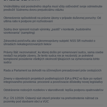
Vnútroštátny súd posledného stupňa musí vždy odôvodniť svoje odmietnutie
predložiť Súdnemu dvoru prejudiciálnu otázku
Obmedzenie spôsobilosti na právne úkony v prípade duševnej poruchy: Od
ultima ratio k podpore pri rozhodovaní
Súdny dvor spresnil rozsah výnimky „pastiš“ v kontexte „hudobného
vzorkovania“ (sampling)
Zdravotná poisťovňa ako súkromnoprávny subjekt: NSS SR rozhodol o
úhradách nekategorizovaných liekov
Právny štát: nezrovnalosť, ku ktorej došlo pri vymenovaní sudcu, sama osebe
nestačí na prijatie záveru, že tento sudca nie je nezávislý; je potrebné
komplexné posúdenie všetkých okolností týkajúcich sa vymenovania tohto
sudcu
Rada a Parlament sa dohodli na účinnejšom presadzovaní práv cestujúcich
Zmeny v stavebných projektoch podliehajúcich EIA a IPKZ vo fáze po vydaní
integrovaného povolenia: procesné a povoľovacie dôsledky novej legislatívy
Odstránenie rodových rozdielov v starostlivosti: lepšia podpora opatrovateľov
PLz. ÚS 1/2026: Ústavný súd otvoril priestor na prehodnotenie náhrad za
pozemky pod stavbami obcí a VÚC