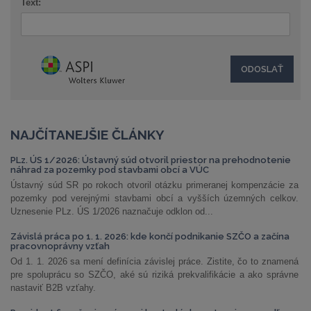
Text:
NAJČÍTANEJŠIE ČLÁNKY
PLz. ÚS 1/2026: Ústavný súd otvoril priestor na prehodnotenie
náhrad za pozemky pod stavbami obcí a VÚC
Ústavný súd SR po rokoch otvoril otázku primeranej kompenzácie za
pozemky pod verejnými stavbami obcí a vyšších územných celkov.
Uznesenie PLz. ÚS 1/2026 naznačuje odklon od...
Závislá práca po 1. 1. 2026: kde končí podnikanie SZČO a začína
pracovnoprávny vzťah
Od 1. 1. 2026 sa mení definícia závislej práce. Zistite, čo to znamená
pre spoluprácu so SZČO, aké sú riziká prekvalifikácie a ako správne
nastaviť B2B vzťahy.