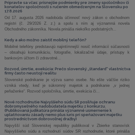
Pripravte sa včas: prísnejšie podmienky pre zmeny spoločníkov či
konateľov spoločnosti s ručením obmedzeným na Slovensku po
17.8.2026
Od 17. augusta 2026 nadobúda účinnosť nový zákon o obchodnom
registri (č. 29/2026 Z. z.) a spolu s ním aj významná novela
Obchodného zákonníka. Novela prináša niekoľko podstatných...
Kedy a ako možno zaistiť mobilný telefón?
Mobilné telefóny predstavujú najintímnejší nosič informácií súčasnosti
– obsahujú komunikáciu, fotografie, lokalizačné údaje, prístupy k
bankovým účtom či zdravotné...
Rozvod, úmrtie, exekúcia: Prečo slovenský „štandard“ vlastníctva
firmy často neustojí realitu
Slovenské podnikanie je výzva samo osebe. No ešte väčšie riziko
vzniká vtedy, keď je súkromný majetok a podnikanie „v jednej
peňaženke“. Rozvod spoločníka, úmrtie, exekúcia či...
Nové rozhodnutie Najvyššieho súdu SR posilňuje ochranu
dobromyseľného nadobúdateľa majetku z konkurzu.
(Publikovaná judikatúra prináša významné usmernenie k
uplatňovaniu zásady nemo plus iuris pri speňažovaní majetku
prostredníctvom dobrovoľnej dražby)
Najvyšší súd Slovenskej republiky publikoval v Zbierke stanovísk
Najvyššieho súdu a rozhodnutí súdov SR rozhodnutie, ktoré prináša