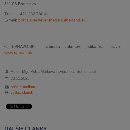
811 06 Bratislava
Tel: +421 232 786 411
E-mail:
bratislava@eversheds-sutherland.sk
© EPRAVO.SK – Zbierka zákonov, judikatúra, právo |
www.epravo.sk
Autor: Mgr. Petra Marková (Eversheds Sutherland)
28.11.2023
pošli e-mailom
vytlač článok
ĎALŠIE ČLÁNKY: