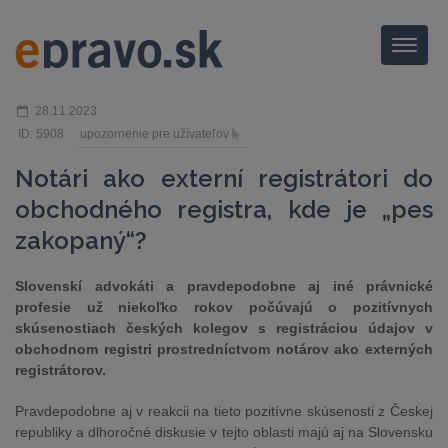
Menu
28.11.2023
ID: 5908
upozornenie pre užívateľov
Notári ako externí registrátori do
obchodného registra, kde je „pes
zakopaný“?
Slovenskí advokáti a pravdepodobne aj iné právnické
profesie už niekoľko rokov počúvajú o pozitívnych
skúsenostiach českých kolegov s registráciou údajov v
obchodnom registri prostredníctvom notárov ako externých
registrátorov.
Pravdepodobne aj v reakcii na tieto pozitívne skúsenosti z Českej
republiky a dlhoročné diskusie v tejto oblasti majú aj na Slovensku