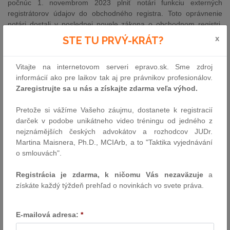
počnúc 1. novembrom 2023 plniť notári funkciu externých
registrátorov údajov do obchodného registra. Toto oprávnenie
notári dostali v poslednej novele zákona o obchodnom registri,
konkrétne v § 7b.
x
STE TU PRVÝ-KRÁT?
Ako to však v takýchto prípadoch občas býva, veci nie sú vždy tak
ako sa na prvý pohľad javia. 4. októbra 2023 totiž Ministerstvo
Vitajte na internetovom serveri epravo.sk. Sme zdroj
spravodlivosti vydalo vyhlášku č. 389/2023 o registrácii údajov do
informácií ako pre laikov tak aj pre právnikov profesionálov.
obchodného registra registrátorom, v ktorej okrem iného stanovilo
Zaregistrujte sa u nás a získajte zdarma veľa výhod.
prechodné obdobie, a to nasledovne: „
Od 1. novembra 2023 do
31. decembra 2024 registrácia registrátorom zahŕňa prvý zápis
Pretože si vážíme Vašeho záujmu, dostanete k registracií
spoločnosti s ručením obmedzeným do obchodného registra
darček v podobe unikátneho video tréningu od jedného z
okrem zápisu v dôsledku premeny, cezhraničnej premeny alebo
nejznámějších českých advokátov a rozhodcov JUDr.
zmeny právnej formy.“
Martina Maisnera, Ph.D., MCIArb, a to "Taktika vyjednávání
o smlouvách".
Splnomocňovacia zákonná norma v novele zákona o obchodnom
registri (§14 ods. 3 písm. d) pritom ministerstvo splnomocňuje na
Registrácia je zdarma, k ničomu Vás nezaväzuje
a
vydanie vykonávacieho predpisu, ktorý ustanoví:
podrobnosti o
získáte každý týždeň prehľad o novinkách vo svete práva.
registrácii registrátorom, ako aj rozsah registrácie údajov do
obchodného registra registrátorom.
Je teda otázkou, či ministerstvo vo vykonávacom predpise
E-mailová adresa:
*
neprekročilo rozsah splnomocňovacieho ustanovenia, keďže sa