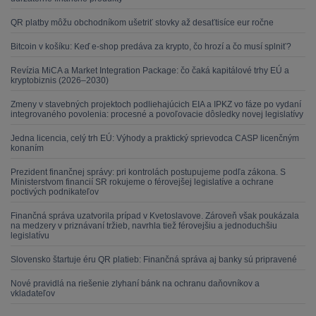
QR platby môžu obchodníkom ušetriť stovky až desaťtisíce eur ročne
Bitcoin v košíku: Keď e-shop predáva za krypto, čo hrozí a čo musí splniť?
Revízia MiCA a Market Integration Package: čo čaká kapitálové trhy EÚ a
kryptobiznis (2026–2030)
Zmeny v stavebných projektoch podliehajúcich EIA a IPKZ vo fáze po vydaní
integrovaného povolenia: procesné a povoľovacie dôsledky novej legislatívy
Jedna licencia, celý trh EÚ: Výhody a praktický sprievodca CASP licenčným
konaním
Prezident finančnej správy: pri kontrolách postupujeme podľa zákona. S
Ministerstvom financií SR rokujeme o férovejšej legislatíve a ochrane
poctivých podnikateľov
Finančná správa uzatvorila prípad v Kvetoslavove. Zároveň však poukázala
na medzery v priznávaní tržieb, navrhla tiež férovejšiu a jednoduchšiu
legislatívu
Slovensko štartuje éru QR platieb: Finančná správa aj banky sú pripravené
Nové pravidlá na riešenie zlyhaní bánk na ochranu daňovníkov a
vkladateľov