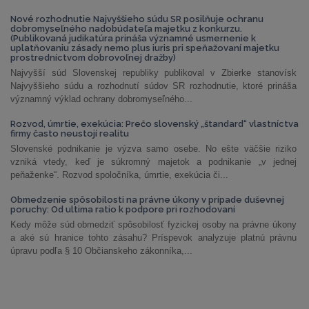
Nové rozhodnutie Najvyššieho súdu SR posilňuje ochranu
dobromyseľného nadobúdateľa majetku z konkurzu.
(Publikovaná judikatúra prináša významné usmernenie k
uplatňovaniu zásady nemo plus iuris pri speňažovaní majetku
prostredníctvom dobrovoľnej dražby)
Najvyšší súd Slovenskej republiky publikoval v Zbierke stanovísk
Najvyššieho súdu a rozhodnutí súdov SR rozhodnutie, ktoré prináša
významný výklad ochrany dobromyseľného...
Rozvod, úmrtie, exekúcia: Prečo slovenský „štandard“ vlastníctva
firmy často neustojí realitu
Slovenské podnikanie je výzva samo osebe. No ešte väčšie riziko
vzniká vtedy, keď je súkromný majetok a podnikanie „v jednej
peňaženke“. Rozvod spoločníka, úmrtie, exekúcia či...
Obmedzenie spôsobilosti na právne úkony v prípade duševnej
poruchy: Od ultima ratio k podpore pri rozhodovaní
Kedy môže súd obmedziť spôsobilosť fyzickej osoby na právne úkony
a aké sú hranice tohto zásahu? Príspevok analyzuje platnú právnu
úpravu podľa § 10 Občianskeho zákonníka,...