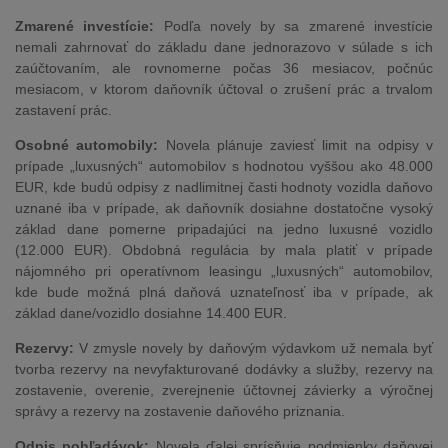
Zmarené investície:
Podľa novely by sa zmarené investície
nemali zahrnovať do základu dane jednorazovo v súlade s ich
zaúčtovaním, ale rovnomerne počas 36 mesiacov, počnúc
mesiacom, v ktorom daňovník účtoval o zrušení prác a trvalom
zastavení prác.
Osobné automobily:
Novela plánuje zaviesť limit na odpisy v
prípade „luxusných“ automobilov s hodnotou vyššou ako 48.000
EUR, kde budú odpisy z nadlimitnej časti hodnoty vozidla daňovo
uznané iba v prípade, ak daňovník dosiahne dostatočne vysoký
základ dane pomerne pripadajúci na jedno luxusné vozidlo
(12.000 EUR). Obdobná regulácia by mala platiť v prípade
nájomného pri operatívnom leasingu „luxusných“ automobilov,
kde bude možná plná daňová uznateľnosť iba v prípade, ak
základ dane/vozidlo dosiahne 14.400 EUR.
Rezervy:
V zmysle novely by daňovým výdavkom už nemala byť
tvorba rezervy na nevyfakturované dodávky a služby, rezervy na
zostavenie, overenie, zverejnenie účtovnej závierky a výročnej
správy a rezervy na zostavenie daňového priznania.
Odpis pohľadávok:
Novela ďalej sprísňuje podmienky daňovej