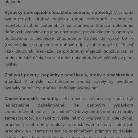
obchodu.
Výdavky na majetok charakteru osobnej spotreby:
V prípade
vymedzených druhov majetku (napr. spotrebná elektronika,
nábytok, osobné automobily) sa stanovuje hranica uplatnenia
daňových výdavkov na jeho obstaranie, prevádzkovanie, opravy a
udržiavanie a technické zhodnotenie najviac do výšky 80 %
(rovnaký limit sa uplatní na daňové odpisy tohto majetku). Pokiaľ
však daňovník preukáže, že predmetný majetok používa iba na
podnikateľské účely, bude si môcť uplatniť daňové výdavky v plnej
výške.
Zmluvné pokuty, poplatky z omeškania, úroky z omeškania u
dlžníka:
V zmysle navrhovaného znenia novely by uvedené
výdavky nemali byť naďalej daňovým výdavkom.
Zamestnanecké benefity:
Po novele zákona by malo byť
jednoznačne zadefinované, že daňovým výdavkom
zamestnávateľa sú aj „nadlimitné“ výdavky uhrádzané ako nároky
zamestnancov, ak takéto vyššie nároky vyplývajú z kolektívnej,
pracovnej alebo inej zmluvy zamestnávateľa resp. interných
predpisov a u zamestnanca sú zdaniteľným príjmom zo závislej
činnosti. Pri zdanení benefitov u zamestnanca zákon zavádza dve