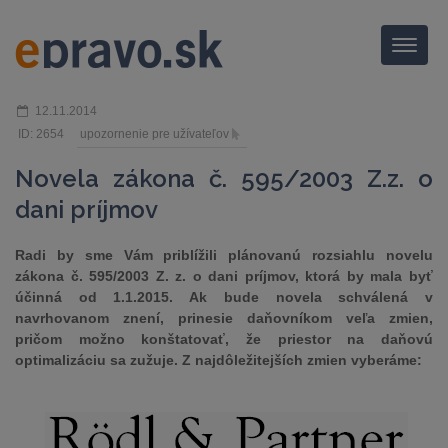
Menu
12.11.2014
ID: 2654
upozornenie pre užívateľov
Novela zákona č. 595/2003 Z.z. o
dani príjmov
Radi by sme Vám priblížili plánovanú rozsiahlu novelu
zákona č. 595/2003 Z. z. o dani príjmov, ktorá by mala byť
účinná od 1.1.2015. Ak bude novela schválená v
navrhovanom znení, prinesie daňovníkom veľa zmien,
pričom možno konštatovať, že priestor na daňovú
optimalizáciu sa zužuje. Z najdôležitejších zmien vyberáme: