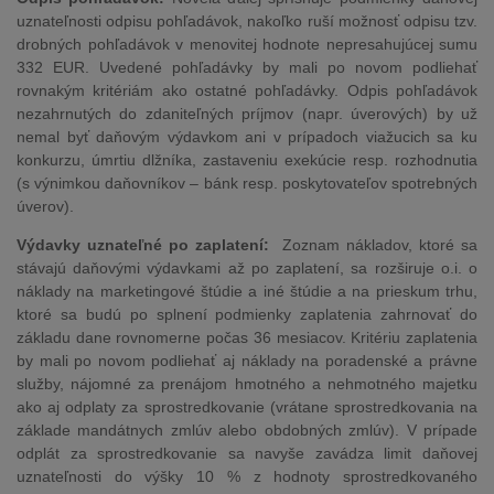
uznateľnosti odpisu pohľadávok, nakoľko ruší možnosť odpisu tzv.
drobných pohľadávok v menovitej hodnote nepresahujúcej sumu
332 EUR. Uvedené pohľadávky by mali po novom podliehať
rovnakým kritériám ako ostatné pohľadávky. Odpis pohľadávok
nezahrnutých do zdaniteľných príjmov (napr. úverových) by už
nemal byť daňovým výdavkom ani v prípadoch viažucich sa ku
konkurzu, úmrtiu dlžníka, zastaveniu exekúcie resp. rozhodnutia
(s výnimkou daňovníkov – bánk resp. poskytovateľov spotrebných
úverov).
Výdavky uznateľné po zaplatení:
Zoznam nákladov, ktoré sa
stávajú daňovými výdavkami až po zaplatení, sa rozširuje o.i. o
náklady na marketingové štúdie a iné štúdie a na prieskum trhu,
ktoré sa budú po splnení podmienky zaplatenia zahrnovať do
základu dane rovnomerne počas 36 mesiacov. Kritériu zaplatenia
by mali po novom podliehať aj náklady na poradenské a právne
služby, nájomné za prenájom hmotného a nehmotného majetku
ako aj odplaty za sprostredkovanie (vrátane sprostredkovania na
základe mandátnych zmlúv alebo obdobných zmlúv). V prípade
odplát za sprostredkovanie sa navyše zavádza limit daňovej
uznateľnosti do výšky 10 % z hodnoty sprostredkovaného