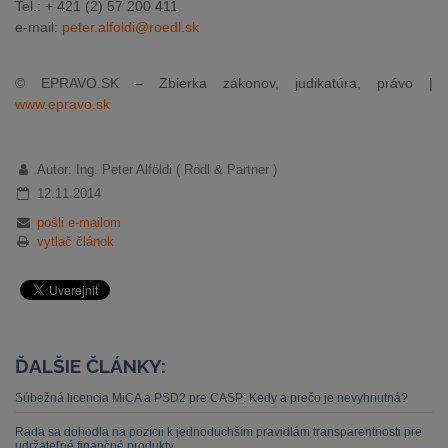
Tel.: + 421 (2) 57 200 411
e-mail:
peter.alfoldi@roedl.sk
© EPRAVO.SK – Zbierka zákonov, judikatúra, právo |
www.epravo.sk
Autor: Ing. Peter Alföldi ( Rödl & Partner )
12.11.2014
pošli e-mailom
vytlač článok
ĎALŠIE ČLÁNKY:
Súbežná licencia MiCA a PSD2 pre CASP: Kedy a prečo je nevyhnutná?
Rada sa dohodla na pozícii k jednoduchším pravidlám transparentnosti pre
udržateľné finančné produkty