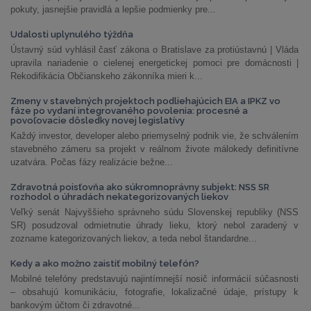
pokuty, jasnejšie pravidlá a lepšie podmienky pre...
Udalosti uplynulého týždňa
Ústavný súd vyhlásil časť zákona o Bratislave za protiústavnú | Vláda
upravila nariadenie o cielenej energetickej pomoci pre domácnosti |
Rekodifikácia Občianskeho zákonníka mieri k...
Zmeny v stavebných projektoch podliehajúcich EIA a IPKZ vo
fáze po vydaní integrovaného povolenia: procesné a
povoľovacie dôsledky novej legislatívy
Každý investor, developer alebo priemyselný podnik vie, že schválením
stavebného zámeru sa projekt v reálnom živote málokedy definitívne
uzatvára. Počas fázy realizácie bežne...
Zdravotná poisťovňa ako súkromnoprávny subjekt: NSS SR
rozhodol o úhradách nekategorizovaných liekov
Veľký senát Najvyššieho správneho súdu Slovenskej republiky (NSS
SR) posudzoval odmietnutie úhrady lieku, ktorý nebol zaradený v
zozname kategorizovaných liekov, a teda nebol štandardne...
Kedy a ako možno zaistiť mobilný telefón?
Mobilné telefóny predstavujú najintímnejší nosič informácií súčasnosti
– obsahujú komunikáciu, fotografie, lokalizačné údaje, prístupy k
bankovým účtom či zdravotné...