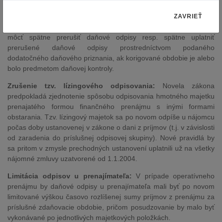
v dôsledku zmien zdaňovacích období (z kalendárneho roka na
hospodársky rok a naopak) má v priebehu dvoch kalendárnych
ZAVRIEŤ
rokov tri zdaňovacie obdobia. Na druhej strane daňovník nebude
môcť spätne prerušiť daňové odpisy resp. spätne uplatniť
prerušené daňové odpisy prostredníctvom podaného
dodatočného daňového priznania, ak korigované obdobie je alebo
bolo predmetom daňovej kontroly.
Zrušenie tzv. lízingového odpisovania:
Novela zákona
predpokladá zjednotenie spôsobu odpisovania hmotného majetku
prenajatého formou finančného prenájmu s inými formami
obstarania. Tzv. lízingový majetok sa po novom odpíše u nájomcu
počas doby ustanovenej v zákone o dani z príjmov (t.j. v závislosti
od zaradenia do príslušnej odpisovej skupiny). Nové pravidlá by
sa pritom v zmysle prechodných ustanovení uplatnili už na všetky
nájomné zmluvy uzatvorené od 1.1.2004.
Limitácia odpisov u prenajímateľa:
V prípade operatívneho
prenájmu by daňové odpisy u prenajímateľa mali byť po novom
limitované výškou časovo rozlíšenej sumy príjmov z prenájmu za
príslušné zdaňovacie obdobie, pričom posudzovanie by malo byť
vykonávané po jednotlivých majetkových položkách.