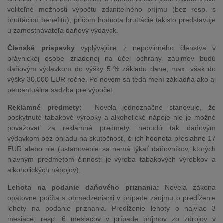
voliteľné možnosti výpočtu zdaniteľného príjmu (bez resp. s
bruttáciou benefitu), pričom hodnota bruttácie takisto predstavuje
u zamestnávateľa daňový výdavok.
Členské príspevky
vyplývajúce z nepovinného členstva v
právnickej osobe zriadenej na účel ochrany záujmov budú
daňovým výdavkom do výšky 5 % základu dane, max. však do
výšky 30.000 EUR ročne. Po novom sa teda mení základňa ako aj
percentuálna sadzba pre výpočet.
Reklamné predmety:
Novela jednoznačne stanovuje, že
poskytnuté tabakové výrobky a alkoholické nápoje nie je možné
považovať za reklamné predmety, nebudú tak daňovým
výdavkom bez ohľadu na skutočnosť, či ich hodnota presiahne 17
EUR alebo nie (ustanovenie sa nemá týkať daňovníkov, ktorých
hlavným predmetom činnosti je výroba tabakových výrobkov a
alkoholických nápojov).
Lehota na podanie daňového priznania:
Novela zákona
opätovne počíta s obmedzeniami v prípade záujmu o predĺženie
lehoty na podanie priznania. Predĺženie lehoty o najviac 3
mesiace, resp. 6 mesiacov v prípade príjmov zo zdrojov v