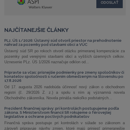
NAJČÍTANEJŠIE ČLÁNKY
PLz. ÚS 1/2026: Ústavný súd otvoril priestor na prehodnotenie
náhrad za pozemky pod stavbami obcí a VÚC
Ústavný súd SR po rokoch otvoril otázku primeranej kompenzácie za
pozemky pod verejnými stavbami obcí a vyšších územných celkov.
Uznesenie PLz. ÚS 1/2026 naznačuje odklon od...
Pripravte sa včas: prísnejšie podmienky pre zmeny spoločníkov či
konateľov spoločnosti s ručením obmedzeným na Slovensku po
17.8.2026
Od 17. augusta 2026 nadobúda účinnosť nový zákon o obchodnom
registri (č. 29/2026 Z. z.) a spolu s ním aj významná novela
Obchodného zákonníka. Novela prináša niekoľko podstatných...
Prezident finančnej správy: pri kontrolách postupujeme podľa
zákona. S Ministerstvom financií SR rokujeme o férovejšej
legislatíve a ochrane poctivých podnikateľov
Finančná správa postupuje pri kontrolách v súlade so zákonom a
zároveň pripravuje návrhy zmien, ktoré majú priniesť primeranejšie