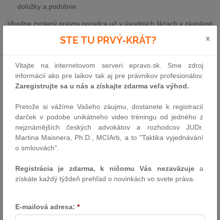
doložky a podobne.
Vhodne zvolený právny poradca už v úvodných fázach v závislosti
od typu spoločnosti určí konkrétne kľúčové oblasti a k tomu
x
STE TU PRVÝ-KRÁT?
prispôsobí požiadavky na zozbieranie relevantných dát.
Pre každú spoločnosť je právny audit jedinečný a prispôsobený
Vitajte na internetovom serveri epravo.sk. Sme zdroj
na konkrétne špecifiká spoločnosti a na sledované záujmy klienta.
informácií ako pre laikov tak aj pre právnikov profesionálov.
V rámci záverečného reportu sú obsiahnuté základné všeobecné
Zaregistrujte sa u nás a získajte zdarma veľa výhod.
zistenia a nedostatky, ku ktorých porušeniu došlo alebo
potencionálne ak nedôjde k náprave môže dôjsť. Avšak report
Pretože si vážíme Vašeho záujmu, dostanete k registracií
obsahuje aj analýzy, prehľady či sumárne informácie rozhodujúce
darček v podobe unikátneho video tréningu od jedného z
pre klienta. Akékoľvek prispôsobenie a level špecifikácie sa
nejznámějších českých advokátov a rozhodcov JUDr.
dokáže prispôsobiť konkrétnym potrebám.
Martina Maisnera, Ph.D., MCIArb, a to "Taktika vyjednávání
o smlouvách".
Čo je právny audit?
Právny audit, hĺbková právna previerka alebo právna due
Registrácia je zdarma, k ničomu Vás nezaväzuje
a
diligence, označuje komplexné preskúmanie a analýzu právneho
získáte každý týždeň prehľad o novinkách vo svete práva.
stavu spoločnosti za účelom identifikovania právnych rizík
spoločnosti. Účelom právneho auditu je ochrana záujmov
E-mailová adresa:
*
spoločnosti alebo kupujúceho, respektíve investora spoločnosti,
ktorý sa pred realizovaním akýchkoľvek ďalších krokov oboznámi