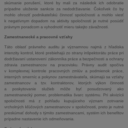
skúmanie porušení, ktoré by mali za následok ich odobratie
prípadne uloženie sankcie za nedodržiavanie. Čokoľvek čo by
mohlo ohroziť podnikateľskú činnosť spoločnosti a mohlo viesť
k negatívnym dopadom na aktivity spoločnosti je nutné posúdiť
právnym poradcom a vyhodnotiť mieru takejto závažnosti.
Zamestnanecké a pracovné vzťahy
Táto oblasť právneho auditu je významnou najmä z hľadiska
intenzity kontrol, ktoré prebiehajú zo strany inšpektorátu práce pri
dodržiavaní ustanovení zákonníka práce a bezpečnosti a ochrany
zdravia zamestnancov na pracovisku. Právny audit spočíva
v komplexnej kontrole pracovných zmlúv a podmienok práce,
interných smerníc a pokynov zamestnávateľa, skúmajú sa vzťahy
zamestnancov a tzv. kontraktorov, ktorých výkon činnosti
a poskytovanie služieb môže byť posudzovaný ako
zamestnanecký pomer, problematika švarc systému. Pri akvizícii
spoločnosti má z pohľadu kupujúceho význam zotrvanie
vrcholných kľúčových zamestnancov v spoločnosti, preto je nutné
preskúmať dohody s týmito zamestnancami, systém ich benefitov
prípadne nastavenie ich odmeňovania.