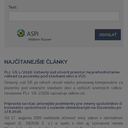
Text:
NAJČÍTANEJŠIE ČLÁNKY
PLz. ÚS 1/2026: Ústavný súd otvoril priestor na prehodnotenie
náhrad za pozemky pod stavbami obcí a VÚC
Ústavný súd SR po rokoch otvoril otázku primeranej kompenzácie za
pozemky pod verejnými stavbami obcí a vyšších územných celkov.
Uznesenie PLz. ÚS 1/2026 naznačuje odklon od...
Pripravte sa včas: prísnejšie podmienky pre zmeny spoločníkov či
konateľov spoločnosti s ručením obmedzeným na Slovensku po
17.8.2026
Od 17. augusta 2026 nadobúda účinnosť nový zákon o obchodnom
registri (č. 29/2026 Z. z.) a spolu s ním aj významná novela