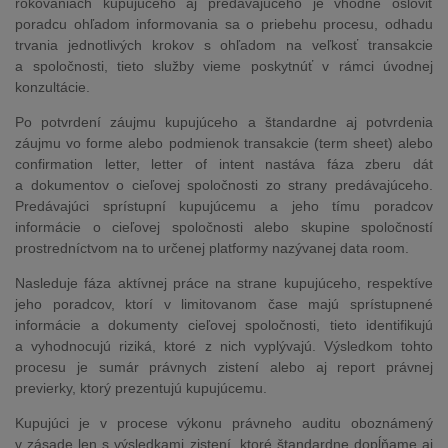
rokovaniach kupujúceho aj predávajúceho je vhodné osloviť
poradcu ohľadom informovania sa o priebehu procesu, odhadu
trvania jednotlivých krokov s ohľadom na veľkosť transakcie
a spoločnosti, tieto služby vieme poskytnúť v rámci úvodnej
konzultácie.
Po potvrdení záujmu kupujúceho a štandardne aj potvrdenia
záujmu vo forme alebo podmienok transakcie (term sheet) alebo
confirmation letter, letter of intent nastáva fáza zberu dát
a dokumentov o cieľovej spoločnosti zo strany predávajúceho.
Predávajúci sprístupní kupujúcemu a jeho tímu poradcov
informácie o cieľovej spoločnosti alebo skupine spoločností
prostredníctvom na to určenej platformy nazývanej data room.
Nasleduje fáza aktívnej práce na strane kupujúceho, respektíve
jeho poradcov, ktorí v limitovanom čase majú sprístupnené
informácie a dokumenty cieľovej spoločnosti, tieto identifikujú
a vyhodnocujú riziká, ktoré z nich vyplývajú. Výsledkom tohto
procesu je sumár právnych zistení alebo aj report právnej
previerky, ktorý prezentujú kupujúcemu.
Kupujúci je v procese výkonu právneho auditu oboznámený
v zásade len s výsledkami zistení, ktoré štandardne dopĺňame aj