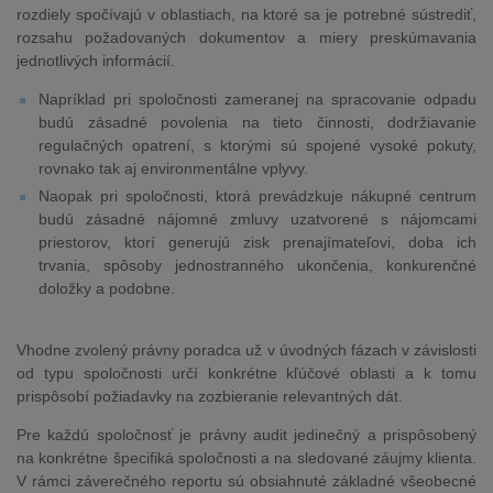
rozdiely spočívajú v oblastiach, na ktoré sa je potrebné sústrediť,
rozsahu požadovaných dokumentov a miery preskúmavania
jednotlivých informácií.
Napríklad pri spoločnosti zameranej na spracovanie odpadu
budú zásadné povolenia na tieto činnosti, dodržiavanie
regulačných opatrení, s ktorými sú spojené vysoké pokuty,
rovnako tak aj environmentálne vplyvy.
Naopak pri spoločnosti, ktorá prevádzkuje nákupné centrum
budú zásadné nájomné zmluvy uzatvorené s nájomcami
priestorov, ktorí generujú zisk prenajímateľovi, doba ich
trvania, spôsoby jednostranného ukončenia, konkurenčné
doložky a podobne.
Vhodne zvolený právny poradca už v úvodných fázach v závislosti
od typu spoločnosti určí konkrétne kľúčové oblasti a k tomu
prispôsobí požiadavky na zozbieranie relevantných dát.
Pre každú spoločnosť je právny audit jedinečný a prispôsobený
na konkrétne špecifiká spoločnosti a na sledované záujmy klienta.
V rámci záverečného reportu sú obsiahnuté základné všeobecné