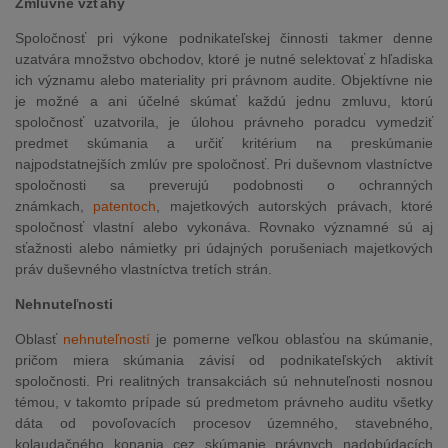
Zmluvné vzťahy
Spoločnosť pri výkone podnikateľskej činnosti takmer denne
uzatvára množstvo obchodov, ktoré je nutné selektovať z hľadiska
ich významu alebo materiality pri právnom audite. Objektívne nie
je možné a ani účelné skúmať každú jednu zmluvu, ktorú
spoločnosť uzatvorila, je úlohou právneho poradcu vymedziť
predmet skúmania a určiť kritérium na preskúmanie
najpodstatnejších zmlúv pre spoločnosť. Pri duševnom vlastníctve
spoločnosti sa preverujú podobnosti o ochranných
známkach,
patentoch
, majetkových autorských právach, ktoré
spoločnosť vlastní alebo vykonáva. Rovnako významné sú aj
sťažnosti alebo námietky pri údajných porušeniach majetkových
práv duševného vlastníctva tretích strán.
Nehnuteľnosti
Oblasť
nehnuteľností
je pomerne veľkou oblasťou na skúmanie,
pričom miera skúmania závisí od podnikateľských aktivít
spoločnosti. Pri realitných transakciách sú nehnuteľnosti nosnou
témou, v takomto prípade sú predmetom právneho auditu všetky
dáta od povoľovacích procesov územného, stavebného,
kolaudačného konania cez skúmanie právnych nadobúdacích