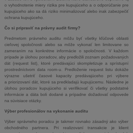
o vyhodnotenie miery rizika pre kupujúceho a o odporúčanie pre
kupujúceho ako sa dá riziko minimalizovať alebo inak zabezpečiť
ochrana kupujúceho.
Čo si pripraviť na právny audit firmy?
Predmetom právneho auditu môžu byť všetky kľúčové oblasti
cieľovej spoločnosti alebo sa môže vykonať len limitovane so
zameraním na konkrétne informácie o spoločnosti. V každom
prípade je úlohou poradcov, aby predložili zoznam požadovaných
dát (request list), ktoré predávajúci skompletizuje a sprístupní
prostredníctvom data room-u. Predloženie request listu dokáže
výrazne ušetriť časové kapacity predávajúceho pri výbere
a priorizovaní dát, ktoré sa predkladajú kupujúcemu. Následne je
úlohou poradcov kupujúceho si verifikovať či všetky podstatné
informácie a dáta boli dodané a prípadne dožadovať odpovede
na súvisiace otázky.
Výber profesionálov na vykonanie auditu
Výber správneho poradcu je takmer rovnako zásadný ako výber
obchodného partnera. Pri realizovaní transakcie je klient