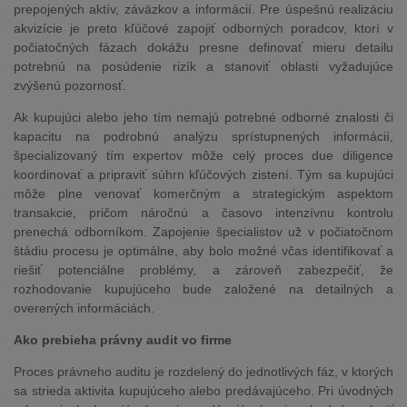
prepojených aktív, záväzkov a informácií. Pre úspešnú realizáciu
akvizície je preto kľúčové zapojiť odborných poradcov, ktorí v
počiatočných fázach dokážu presne definovať mieru detailu
potrebnú na posúdenie rizík a stanoviť oblasti vyžadujúce
zvýšenú pozornosť.
Ak kupujúci alebo jeho tím nemajú potrebné odborné znalosti či
kapacitu na podrobnú analýzu sprístupnených informácií,
špecializovaný tím expertov môže celý proces due diligence
koordinovať a pripraviť súhrn kľúčových zistení. Tým sa kupujúci
môže plne venovať komerčným a strategickým aspektom
transakcie, pričom náročnú a časovo intenzívnu kontrolu
prenechá odborníkom. Zapojenie špecialistov už v počiatočnom
štádiu procesu je optimálne, aby bolo možné včas identifikovať a
riešiť potenciálne problémy, a zároveň zabezpečiť, že
rozhodovanie kupujúceho bude založené na detailných a
overených informáciách.
Ako prebieha právny audit vo firme
Proces právneho auditu je rozdelený do jednotlivých fáz, v ktorých
sa strieda aktivita kupujúceho alebo predávajúceho. Pri úvodných