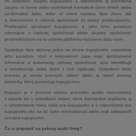
Po potvrdení záujmu kupujúceho a štandardne aj potvrdenia
záujmu vo forme alebo podmienok transakcie (term sheet) alebo
confirmation letter, letter of intent nastáva fáza zberu dát
a dokumentov o cieľovej spoločnosti zo strany predávajúceho.
Predávajúci sprístupní kupujúcemu a jeho tímu poradcov
informácie o cieľovej spoločnosti alebo skupine spoločností
prostredníctvom na to určenej platformy nazývanej data room.
Nasleduje fáza aktívnej práce na strane kupujúceho, respektíve
jeho poradcov, ktorí v limitovanom čase majú sprístupnené
informácie a dokumenty cieľovej spoločnosti, tieto identifikujú
a vyhodnocujú riziká, ktoré z nich vyplývajú. Výsledkom tohto
procesu je sumár právnych zistení alebo aj report právnej
previerky, ktorý prezentujú kupujúcemu.
Kupujúci je v procese výkonu právneho auditu oboznámený
v zásade len s výsledkami zistení, ktoré štandardne dopĺňame aj
o vyhodnotenie miery rizika pre kupujúceho a o odporúčanie pre
kupujúceho ako sa dá riziko minimalizovať alebo inak zabezpečiť
ochrana kupujúceho.
Čo si pripraviť na právny audit firmy?