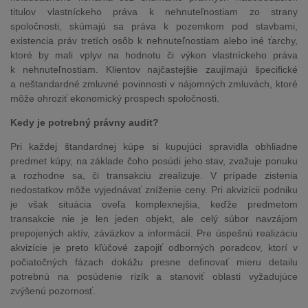
titulov vlastníckeho práva k nehnuteľnostiam zo strany
spoločnosti, skúmajú sa práva k pozemkom pod stavbami,
existencia práv tretích osôb k nehnuteľnostiam alebo iné ťarchy,
ktoré by mali vplyv na hodnotu či výkon vlastníckeho práva
k nehnuteľnostiam. Klientov najčastejšie zaujímajú špecifické
a neštandardné zmluvné povinnosti v nájomných zmluvách, ktoré
môže ohroziť ekonomický prospech spoločnosti.
Kedy je potrebný právny audit?
Pri každej štandardnej kúpe si kupujúci spravidla obhliadne
predmet kúpy, na základe čoho posúdi jeho stav, zvažuje ponuku
a rozhodne sa, či transakciu zrealizuje. V prípade zistenia
nedostatkov môže vyjednávať zníženie ceny. Pri akvizícii podniku
je však situácia oveľa komplexnejšia, keďže predmetom
transakcie nie je len jeden objekt, ale celý súbor navzájom
prepojených aktív, záväzkov a informácií. Pre úspešnú realizáciu
akvizície je preto kľúčové zapojiť odborných poradcov, ktorí v
počiatočných fázach dokážu presne definovať mieru detailu
potrebnú na posúdenie rizík a stanoviť oblasti vyžadujúce
zvýšenú pozornosť.