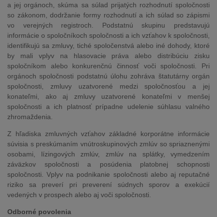
a jej orgánoch, skúma sa súlad prijatých rozhodnutí spoločnosti
so zákonom, dodržanie formy rozhodnutí a ich súlad so zápismi
vo verejných registroch. Podstatnú skupinu predstavujú
informácie o spoločníkoch spoločnosti a ich vzťahov k spoločnosti,
identifikujú sa zmluvy, tiché spoločenstvá alebo iné dohody, ktoré
by mali vplyv na hlasovacie práva alebo distribúciu zisku
spoločníkom alebo konkurenčnú činnosť voči spoločnosti. Pri
orgánoch spoločnosti podstatnú úlohu zohráva štatutárny orgán
spoločnosti, zmluvy uzatvorené medzi spoločnosťou a jej
konateľmi, ako aj zmluvy uzatvorené konateľmi v menšej
spoločnosti a ich platnosť prípadne udelenie súhlasu valného
zhromaždenia.
Z hľadiska zmluvných vzťahov základné korporátne informácie
súvisia s preskúmaním vnútroskupinových zmlúv so spriaznenými
osobami, lízingových zmlúv, zmlúv na splátky, vymedzením
záväzkov spoločnosti a posúdenia platobnej schopnosti
spoločnosti. Vplyv na podnikanie spoločnosti alebo aj reputačné
riziko sa preverí pri preverení súdnych sporov a exekúcií
vedených v prospech alebo aj voči spoločnosti.
Odborné povolenia