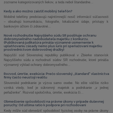
zozname kategorizovaných liekov, a teda nebol štandardne...
Kedy a ako možno zaistiť mobilný telefón?
Mobilné telefóny predstavujú najintímnejší nosič informácií súčasnosti
– obsahujú komunikáciu, fotografie, lokalizačné údaje, prístupy k
bankovým účtom či zdravotné...
Nové rozhodnutie Najvyššieho súdu SR posilňuje ochranu
dobromyseľného nadobúdateľa majetku z konkurzu.
(Publikovaná judikatúra prináša významné usmernenie k
uplatňovaniu zásady nemo plus iuris pri speňažovaní majetku
prostredníctvom dobrovoľnej dražby)
Najvyšší súd Slovenskej republiky publikoval v Zbierke stanovísk
Najvyššieho súdu a rozhodnutí súdov SR rozhodnutie, ktoré prináša
významný výklad ochrany dobromyseľného...
Rozvod, úmrtie, exekúcia: Prečo slovenský „štandard“ vlastníctva
firmy často neustojí realitu
Slovenské podnikanie je výzva samo osebe. No ešte väčšie riziko
vzniká vtedy, keď je súkromný majetok a podnikanie „v jednej
peňaženke“. Rozvod spoločníka, úmrtie, exekúcia či...
Obmedzenie spôsobilosti na právne úkony v prípade duševnej
poruchy: Od ultima ratio k podpore pri rozhodovaní
Kedy môže súd obmedziť spôsobilosť fyzickej osoby na právne úkony