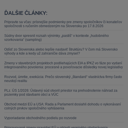
ĎALŠIE ČLÁNKY:
Pripravte sa včas: prísnejšie podmienky pre zmeny spoločníkov či konateľov
spoločnosti s ručením obmedzeným na Slovensku po 17.8.2026
Súdny dvor spresnil rozsah výnimky „pastiš“ v kontexte „hudobného
vzorkovania“ (sampling)
Odísť zo Slovenska alebo lepšie nastaviť štruktúru? V čom má Slovensko
výhody a kde a kedy už zahraničie dáva zmysel?
Zmeny v stavebných projektoch podliehajúcich EIA a IPKZ vo fáze po vydaní
integrovaného povolenia: procesné a povoľovacie dôsledky novej legislatívy
Rozvod, úmrtie, exekúcia: Prečo slovenský „štandard“ vlastníctva firmy často
neustojí realitu
PLz. ÚS 1/2026: Ústavný súd otvoril priestor na prehodnotenie náhrad za
pozemky pod stavbami obcí a VÚC
Obchod medzi EÚ a USA: Rada a Parlament dosiahli dohodu o vykonávaní
colných prvkov spoločného vyhlásenia
Vyporiadanie obchodného podielu po rozvode
Pripravované zmeny pravidiel EÚ v oblasti verejného obstarávania