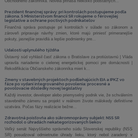
Obchodného zákonníka. Novela prináša niekoľko podstatných...
Prezident finančnej správy: pri kontrolách postupujeme podľa
zákona. S Ministerstvom financií SR rokujeme o férovejšej
legislatíve a ochrane poctivých podnikateľov
Finančná správa postupuje pri kontrolách v súlade so zákonom a
zároveň pripravuje návrhy zmien, ktoré majú priniesť primeranejšie
pokuty, jasnejšie pravidlá a lepšie podmienky pre...
Udalosti uplynulého týždňa
Ústavný súd vyhlásil časť zákona o Bratislave za protiústavnú | Vláda
upravila nariadenie o cielenej energetickej pomoci pre domácnosti |
Rekodifikácia Občianskeho zákonníka mieri k...
Zmeny v stavebných projektoch podliehajúcich EIA a IPKZ vo
fáze po vydaní integrovaného povolenia: procesné a
povoľovacie dôsledky novej legislatívy
Každý investor, developer alebo priemyselný podnik vie, že schválením
stavebného zámeru sa projekt v reálnom živote málokedy definitívne
uzatvára. Počas fázy realizácie bežne...
Zdravotná poisťovňa ako súkromnoprávny subjekt: NSS SR
rozhodol o úhradách nekategorizovaných liekov
Veľký senát Najvyššieho správneho súdu Slovenskej republiky (NSS
SR) posudzoval odmietnutie úhrady lieku, ktorý nebol zaradený v