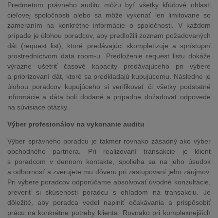
Predmetom právneho auditu môžu byť všetky kľúčové oblasti
cieľovej spoločnosti alebo sa môže vykonať len limitovane so
zameraním na konkrétne informácie o spoločnosti. V každom
prípade je úlohou poradcov, aby predložili zoznam požadovaných
dát (request list), ktoré predávajúci skompletizuje a sprístupní
prostredníctvom data room-u. Predloženie request listu dokáže
výrazne ušetriť časové kapacity predávajúceho pri výbere
a priorizovaní dát, ktoré sa predkladajú kupujúcemu. Následne je
úlohou poradcov kupujúceho si verifikovať či všetky podstatné
informácie a dáta boli dodané a prípadne dožadovať odpovede
na súvisiace otázky.
Výber profesionálov na vykonanie auditu
Výber správneho poradcu je takmer rovnako zásadný ako výber
obchodného partnera. Pri realizovaní transakcie je klient
s poradcom v dennom kontakte, spolieha sa na jeho úsudok
a odbornosť a zverujete mu dôveru pri zastupovaní jeho záujmov.
Pri výbere poradcov odporúčame absolvovať úvodné konzultácie,
preveriť si skúsenosti poradcu s ohľadom na transakciu. Je
dôležité, aby poradca vedel naplniť očakávania a prispôsobiť
prácu na konkrétne potreby klienta. Rovnako pri komplexnejších