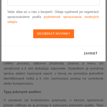
s právnym stavom spoločnosti, preverí súlad s právnymi
predpismi a aj dodržiavanie zmluvných povinností a záväzkov.
Vaše dáta sú u nás v bezpečí. Údaje vyplnené pri registrácií
spracováváme podľa
podmienok spracovania osobných
Základnou úlohou právneho auditu je odhalenie právnych
údajov
problémov, ktoré môžu mať nepriaznivý dopad na podnikanie
spoločnosti, napríklad sa môže jednať o neplatnosť kľúčových
zmlúv, ktoré spoločnosť uzatvorila, existencia neprimeraných
zmluvných pokút, ktoré môžu mať likvidačný charakter alebo
absencia povolení, ktoré spoločnosť potrebuje na výkon
podnikateľskej činnosti a mnoho ďalších. Z uvedeného dôvodu je
nevyhnutné, aby právny audit vykonal profesionálny tím právnych
ZAVRIEŤ
poradcom, ktorí zabezpečia personálne a aj organizačne priebeh
celého procesu, odborne zhodnotia zistenia a mieru ich
závažnosti a k nim dožadujú odpovede. Výsledkom je sumárna
správa zistení nazývaná report, v ktorej sa vymedzia jednotlivé
identifikované riziká a k ním navrhovaný postup na vyriešenie
alebo kompenzáciu.
Typy právnych auditov
V závislosti od konkrétneho priemyslu, v ktorom spoločnosť
pôsobí odlišujú sa aj prístupy k vykonaniu právneho auditu. Tieto