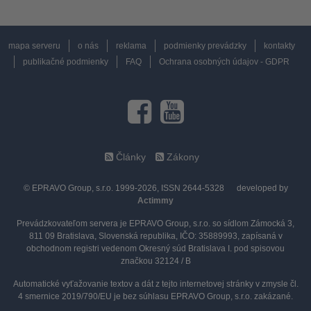
mapa serveru
o nás
reklama
podmienky prevádzky
kontakty
publikačné podmienky
FAQ
Ochrana osobných údajov - GDPR
Články
Zákony
© EPRAVO Group, s.r.o. 1999-2026, ISSN 2644-5328
developed by
Actimmy
Prevádzkovateľom servera je EPRAVO Group, s.r.o. so sídlom Zámocká 3,
811 09 Bratislava, Slovenská republika, IČO: 35889993, zapísaná v
obchodnom registri vedenom Okresný súd Bratislava I. pod spisovou
značkou 32124 / B
Automatické vyťažovanie textov a dát z tejto internetovej stránky v zmysle čl.
4 smernice 2019/790/EU je bez súhlasu EPRAVO Group, s.r.o. zakázané.