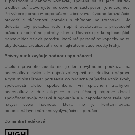
s poradcom v dennom kontakte, spolieha sa na jeho úsudok
a odbornosť a zverujete mu dôveru pri zastupovaní jeho záujmov.
Pri výbere poradcov odporúčame absolvovať úvodné konzultácie,
preveriť si skúsenosti poradcu s ohľadom na transakciu. Je
dôležité, aby poradca vedel naplniť očakávania a prispôsobiť
prácu na konkrétne potreby klienta. Rovnako pri komplexnejších
transakciách osloviť poradcu, ktorý má personálne kapacity na to,
aby dokázal zrealizovať v čom najkratšom čase všetky kroky.
Právny audit zvyšuje hodnotu spoločnosti
Účelom právneho auditu nie je len nevyhnutne poukázať na
nedostatky a riziká, ale najmä zabezpečiť ich efektívnu nápravu
a tým minimalizovať porušenia do budúcna prípadne vznik škody
spoločnosti alebo spoločníkom. Pri správnom zachytení
nedostatkov z due diligence a ich účinnej náprave docieli
spoločnosť svoje zdravé fungovanie a v neposlednom rade tým
navýši svoju hodnotu, ktorá nie je kontaminovaná
potencionálnymi nárokmi vyplývajúcimi z porušení.
Dominika Fedáková