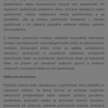
spoločníkom alebo konkurenčnú činnosť voči spoločnosti. Pri
orgánoch spoločnosti podstatnú úlohu zohráva štatutárny orgán
spoločnosti, zmluvy uzatvorené medzi spoločnosťou a jej
konateľmi, ako aj zmluvy uzatvorené konateľmi v menšej
spoločnosti a ich platnosť prípadne udelenie súhlasu valného
zhromaždenia.
Z hľadiska zmluvných vzťahov základné korporátne informácie
súvisia s preskúmaním vnútroskupinových zmlúv so spriaznenými
osobami, lízingových zmlúv, zmlúv na splátky, vymedzením
záväzkov spoločnosti a posúdenia platobnej schopnosti
spoločnosti. Vplyv na podnikanie spoločnosti alebo aj reputačné
riziko sa preverí pri preverení súdnych sporov a exekúcií
vedených v prospech alebo aj voči spoločnosti.
Odborné povolenia
Pokiaľ je právny audit vykonávaný v spoločnosti, ktorá podniká vo
vybranom sektore, na ktorej činnosť sa vyžaduje naplneniu
zákonných predpokladov alebo vydanie určitého povolenia,
predmetom právneho auditu je skúmanie licencií, povolení,
preverenie ich platnosti, splnenie podmienok vydania, prípadné