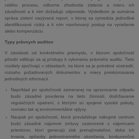
celého procesu, odborne zhodnotia zistenia a mieru ich
závažnosti a k nim dožadujú odpovede. Výsledkom je sumárna
správa zistení nazývaná report, v ktorej sa vymedzia jednotlivé
identifikované riziká a k ním navrhovaný postup na vyriešenie
alebo kompenzáciu.
Typy právnych auditov
V závislosti od konkrétneho priemyslu, v ktorom spoločnosť
pôsobí odlišujú sa aj prístupy k vykonaniu právneho auditu. Tieto
rozdiely spočívajú v oblastiach, na ktoré sa je potrebné sústrediť,
rozsahu požadovaných dokumentov a miery preskúmavania
jednotlivých informácií.
Napríklad pri spoločnosti zameranej na spracovanie odpadu
budú zásadné povolenia na tieto činnosti, dodržiavanie
regulačných opatrení, s ktorými sú spojené vysoké pokuty,
rovnako tak aj environmentálne vplyvy.
Naopak pri spoločnosti, ktorá prevádzkuje nákupné centrum
budú zásadné nájomné zmluvy uzatvorené s nájomcami
priestorov, ktorí generujú zisk prenajímateľovi, doba ich
trvania, spôsoby jednostranného ukončenia, konkurenčné