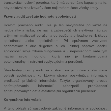
transakciách osloviť poradcu, ktorý má personálne kapacity na to,
aby dokázal zrealizovať v čom najkratšom čase všetky kroky.
Právny audit zvyšuje hodnotu spoločnosti
Účelom právneho auditu nie je len nevyhnutne poukázať na
nedostatky a riziká, ale najmä zabezpečiť ich efektívnu nápravu
a tým minimalizovať porušenia do budúcna prípadne vznik škody
spoločnosti alebo spoločníkom. Pri správnom zachytení
nedostatkov z due diligence a ich účinnej náprave docieli
spoločnosť svoje zdravé fungovanie a v neposlednom rade tým
navýši svoju hodnotu, ktorá nie je kontaminovaná
potencionálnymi nárokmi vyplývajúcimi z porušení.
Štandardný právny audit sa sústredí na jednotlivé analyzované
oblasti spoločnosti, ku ktorým strana poskytujúca informácie
predkladá príslušné informácie. Takýto organizovaný proces
sprístupňovania informácií zabezpečí prehľadnosť
sprístupňovaných dát a efektívnejšiu organizáciu priebehu:
Korporátne informácie
V tejto oblasti sú sústredené základné informácie o spoločnosti