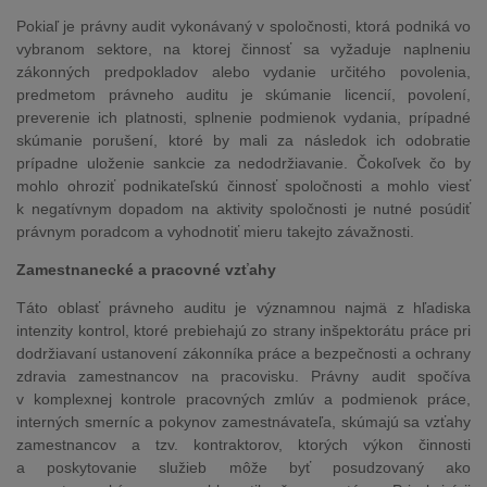
Pokiaľ je právny audit vykonávaný v spoločnosti, ktorá podniká vo
vybranom sektore, na ktorej činnosť sa vyžaduje naplneniu
zákonných predpokladov alebo vydanie určitého povolenia,
predmetom právneho auditu je skúmanie licencií, povolení,
preverenie ich platnosti, splnenie podmienok vydania, prípadné
skúmanie porušení, ktoré by mali za následok ich odobratie
prípadne uloženie sankcie za nedodržiavanie. Čokoľvek čo by
mohlo ohroziť podnikateľskú činnosť spoločnosti a mohlo viesť
k negatívnym dopadom na aktivity spoločnosti je nutné posúdiť
právnym poradcom a vyhodnotiť mieru takejto závažnosti.
Zamestnanecké a pracovné vzťahy
Táto oblasť právneho auditu je významnou najmä z hľadiska
intenzity kontrol, ktoré prebiehajú zo strany inšpektorátu práce pri
dodržiavaní ustanovení zákonníka práce a bezpečnosti a ochrany
zdravia zamestnancov na pracovisku. Právny audit spočíva
v komplexnej kontrole pracovných zmlúv a podmienok práce,
interných smerníc a pokynov zamestnávateľa, skúmajú sa vzťahy
zamestnancov a tzv. kontraktorov, ktorých výkon činnosti
a poskytovanie služieb môže byť posudzovaný ako