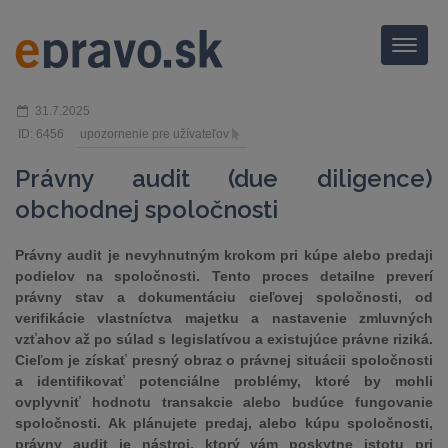
Menu
31.7.2025
ID: 6456
upozornenie pre užívateľov
Právny audit (due diligence)
obchodnej spoločnosti
Právny audit je nevyhnutným krokom pri kúpe alebo predaji
podielov na spoločnosti. Tento proces detailne preverí
právny stav a dokumentáciu cieľovej spoločnosti, od
verifikácie vlastníctva majetku a nastavenie zmluvných
vzťahov až po súlad s legislatívou a existujúce právne riziká.
Cieľom je získať presný obraz o právnej situácii spoločnosti
a identifikovať potenciálne problémy, ktoré by mohli
ovplyvniť hodnotu transakcie alebo budúce fungovanie
spoločnosti. Ak plánujete predaj, alebo kúpu spoločnosti,
právny audit je nástroj, ktorý vám poskytne istotu pri