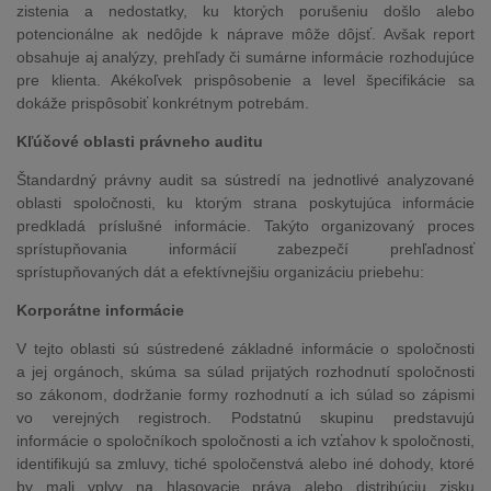
zistenia a nedostatky, ku ktorých porušeniu došlo alebo
potencionálne ak nedôjde k náprave môže dôjsť. Avšak report
obsahuje aj analýzy, prehľady či sumárne informácie rozhodujúce
pre klienta. Akékoľvek prispôsobenie a level špecifikácie sa
dokáže prispôsobiť konkrétnym potrebám.
Kľúčové oblasti právneho auditu
Štandardný právny audit sa sústredí na jednotlivé analyzované
oblasti spoločnosti, ku ktorým strana poskytujúca informácie
predkladá príslušné informácie. Takýto organizovaný proces
sprístupňovania informácií zabezpečí prehľadnosť
sprístupňovaných dát a efektívnejšiu organizáciu priebehu:
Korporátne informácie
V tejto oblasti sú sústredené základné informácie o spoločnosti
a jej orgánoch, skúma sa súlad prijatých rozhodnutí spoločnosti
so zákonom, dodržanie formy rozhodnutí a ich súlad so zápismi
vo verejných registroch. Podstatnú skupinu predstavujú
informácie o spoločníkoch spoločnosti a ich vzťahov k spoločnosti,
identifikujú sa zmluvy, tiché spoločenstvá alebo iné dohody, ktoré
by mali vplyv na hlasovacie práva alebo distribúciu zisku