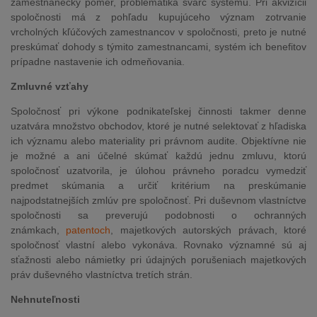
zamestnanecký pomer, problematika švarc systému. Pri akvizícii
spoločnosti má z pohľadu kupujúceho význam zotrvanie
vrcholných kľúčových zamestnancov v spoločnosti, preto je nutné
preskúmať dohody s týmito zamestnancami, systém ich benefitov
prípadne nastavenie ich odmeňovania.
Zmluvné vzťahy
Spoločnosť pri výkone podnikateľskej činnosti takmer denne
uzatvára množstvo obchodov, ktoré je nutné selektovať z hľadiska
ich významu alebo materiality pri právnom audite. Objektívne nie
je možné a ani účelné skúmať každú jednu zmluvu, ktorú
spoločnosť uzatvorila, je úlohou právneho poradcu vymedziť
predmet skúmania a určiť kritérium na preskúmanie
najpodstatnejších zmlúv pre spoločnosť. Pri duševnom vlastníctve
spoločnosti sa preverujú podobnosti o ochranných
známkach,
patentoch
, majetkových autorských právach, ktoré
spoločnosť vlastní alebo vykonáva. Rovnako významné sú aj
sťažnosti alebo námietky pri údajných porušeniach majetkových
práv duševného vlastníctva tretích strán.
Nehnuteľnosti