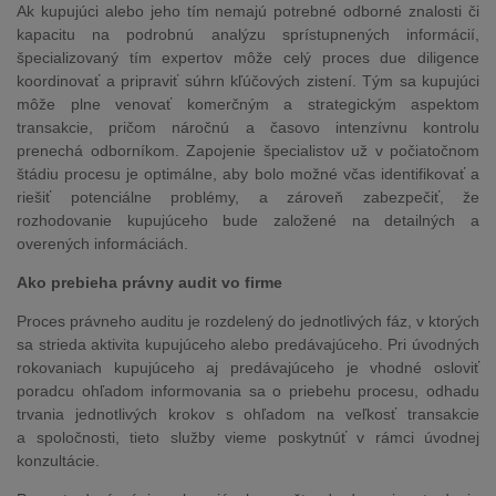
Ak kupujúci alebo jeho tím nemajú potrebné odborné znalosti či
kapacitu na podrobnú analýzu sprístupnených informácií,
špecializovaný tím expertov môže celý proces due diligence
koordinovať a pripraviť súhrn kľúčových zistení. Tým sa kupujúci
môže plne venovať komerčným a strategickým aspektom
transakcie, pričom náročnú a časovo intenzívnu kontrolu
prenechá odborníkom. Zapojenie špecialistov už v počiatočnom
štádiu procesu je optimálne, aby bolo možné včas identifikovať a
riešiť potenciálne problémy, a zároveň zabezpečiť, že
rozhodovanie kupujúceho bude založené na detailných a
overených informáciách.
Ako prebieha právny audit vo firme
Proces právneho auditu je rozdelený do jednotlivých fáz, v ktorých
sa strieda aktivita kupujúceho alebo predávajúceho. Pri úvodných
rokovaniach kupujúceho aj predávajúceho je vhodné osloviť
poradcu ohľadom informovania sa o priebehu procesu, odhadu
trvania jednotlivých krokov s ohľadom na veľkosť transakcie
a spoločnosti, tieto služby vieme poskytnúť v rámci úvodnej
konzultácie.