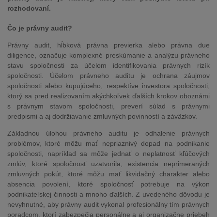
rozhodovaní.
Čo je právny audit?
Právny audit, hĺbková právna previerka alebo právna due
diligence, označuje komplexné preskúmanie a analýzu právneho
stavu spoločnosti za účelom identifikovania právnych rizík
spoločnosti. Účelom právneho auditu je ochrana záujmov
spoločnosti alebo kupujúceho, respektíve investora spoločnosti,
ktorý sa pred realizovaním akýchkoľvek ďalších krokov oboznámi
s právnym stavom spoločnosti, preverí súlad s právnymi
predpismi a aj dodržiavanie zmluvných povinností a záväzkov.
Základnou úlohou právneho auditu je odhalenie právnych
problémov, ktoré môžu mať nepriaznivý dopad na podnikanie
spoločnosti, napríklad sa môže jednať o neplatnosť kľúčových
zmlúv, ktoré spoločnosť uzatvorila, existencia neprimeraných
zmluvných pokút, ktoré môžu mať likvidačný charakter alebo
absencia povolení, ktoré spoločnosť potrebuje na výkon
podnikateľskej činnosti a mnoho ďalších. Z uvedeného dôvodu je
nevyhnutné, aby právny audit vykonal profesionálny tím právnych
poradcom, ktorí zabezpečia personálne a aj organizačne priebeh