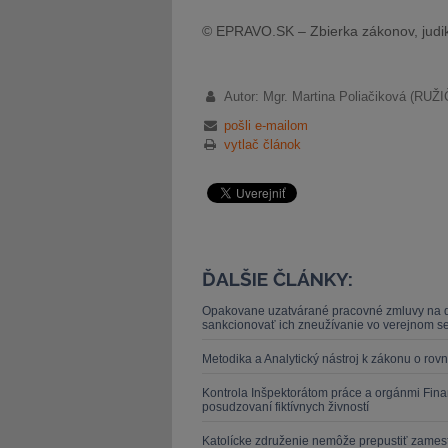
© EPRAVO.SK – Zbierka zákonov, judik
Autor: Mgr. Martina Poliačiková (R
pošli e-mailom
vytlač článok
ĎALŠIE ČLÁNKY:
Opakovane uzatvárané pracovné zmluvy na dob
sankcionovať ich zneužívanie vo verejnom se
Metodika a Analytický nástroj k zákonu o r
Kontrola Inšpektorátom práce a orgánmi Finan
posudzovaní fiktívnych živností
Katolícke združenie nemôže prepustiť zamestn