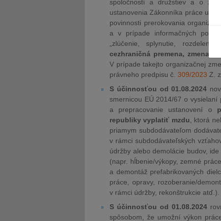
spoločností a družstiev a o zme
ustanovenia Zákonníka práce uprav
povinnosti prerokovania organiza
a v prípade informačných povinn
„zlúčenie, splynutie, rozdelen
cezhraničná premena, zmena pr
V prípade takejto organizačnej zm
právneho predpisu č.
309/2023
Z. z
S účinnosťou od 01.08.2024
nov
smernicou EÚ 2014/67 o vysielaní p
a prepracovanie ustanovení o
p
republiky vyplatiť mzdu
, ktorá n
priamym subdodávateľom dodávateľ
v rámci subdodávateľských vzťahov 
údržby alebo demolácie budov, ide
(napr. hĺbenie/výkopy, zemné prác
a demontáž prefabrikovaných dielco
práce, opravy, rozoberanie/demont
v rámci údržby, rekonštrukcie atď.).
S účinnosťou od 01.08.2024
rov
spôsobom, že umožní výkon práce