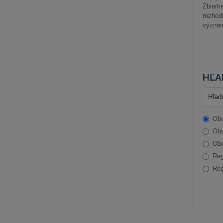
Zbier
rozhod
význam
HĽA
Obc
Obc
Obc
Reg
Reg