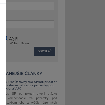
:
ČÍTANEJŠIE ČLÁNKY
S 1/2026: Ústavný súd otvoril priestor
ehodnotenie náhrad za pozemky pod
ami obcí a VÚC
ný súd SR po rokoch otvoril otázku
ranej kompenzácie za pozemky pod
ými stavbami obcí a vyšších územných