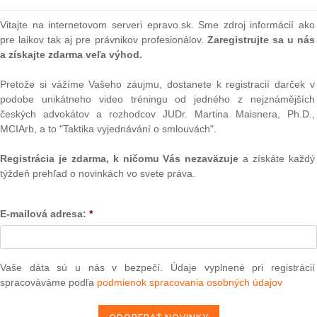
 praktické dôsledky týchto zmien na každodennú
hľad na ich uplatňovanie, ktorý môže pomôcť lepšie
Vitajte na internetovom serveri epravo.sk. Sme zdroj informácií ako
ovného práva.
pre laikov tak aj pre právnikov profesionálov.
Zaregistrujte sa u nás
Text
a získajte zdarma veľa výhod.
ráce už po štvrtý krát.
Pretože si vážíme Vašeho záujmu, dostanete k registracií darček v
sti so zlepšením stavu verejných financií
s účinnosťou od
podobe unikátneho video tréningu od jedného z nejznámějších
j republiky -
1. september
síce ponechala ako štátny
českých advokátov a rozhodcov JUDr. Martina Maisnera, Ph.D.,
ako deň pracovného pokoja a tento deň nie je ani
MCIArb, a to "Taktika vyjednávání o smlouvách".
áce
(podobne je takýmto dňom 28. október – Deň vzniku
tátu, ktorý je tiež štátnym sviatkom, ale nie je dňom
Registrácia je zdarma, k ničomu Vás nezaväzuje
a získáte každý
odľa Zákonníka práce). To znamená, že od 01.01.2024 sa
týždeň prehľad o novinkách vo svete práva.
ežný pracovný deň samozrejme ak nepripadne na deň, na
očinok zamestnanca v týždni (napr. sobota, nedeľa)
za prácu v tento deň mzdové zvýhodnenie za prácu vo
E-mailová adresa:
*
NAJ
ež vypustený z ustanovenia Zákonníka práce zakazujúceho
riadiť alebo dohodnúť so zamestnancom prácu, ktorou je
PLz. Ú
eľovi vrátane s ním súvisiacich prác (tzv. maloobchodný
na pr
Vaše dáta sú u nás v bezpečí. Údaje vyplnené pri registrácií
stavb
 september na nedeľu, ak bude zamestnanec v tento deň
spracováváme podľa
podmienok spracovania osobných údajov
Ústav
hodnenie za prácu v nedeľu, ale nie za sviatok.
prime
ovelou č.
309/2023
Z. z. o premenách obchodných
verejn