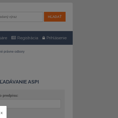
sáre
Registrácia
Prihlásenie
tné právne odbory
ĽADÁVANIE ASPI
o predpisu:
x
ov: