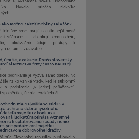
 s ním aj významná novela Obchodného
nníka. Novela prináša niekoľko
tných...
 ako možno zaistiť mobilný telefón?
é telefóny predstavujú najintímnejší nosič
ácií súčasnosti – obsahujú komunikáciu,
rafie, lokalizačné údaje, prístupy k
ým účtom či zdravotné...
, úmrtie, exekúcia: Prečo slovenský
ard“ vlastníctva firmy často neustojí
u
ské podnikanie je výzva samo osebe. No
äčšie riziko vzniká vtedy, keď je súkromný
k a podnikanie „v jednej peňaženke“.
spoločníka, úmrtie, exekúcia či...
ozhodnutie Najvyššieho súdu SR
ňuje ochranu dobromyseľného
údateľa majetku z konkurzu.
kovaná judikatúra prináša významné
nenie k uplatňovaniu zásady nemo
uris pri speňažovaní majetku
edníctvom dobrovoľnej dražby)
ší súd Slovenskej republiky publikoval v