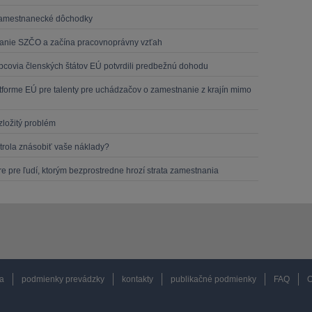
 zamestnanecké dôchodky
ikanie SZČO a začína pracovnoprávny vzťah
pcovia členských štátov EÚ potvrdili predbežnú dohodu
tforme EÚ pre talenty pre uchádzačov o zamestnanie z krajín mimo
zložitý problém
trola znásobiť vaše náklady?
 pre ľudí, ktorým bezprostredne hrozí strata zamestnania
a
podmienky prevádzky
kontakty
publikačné podmienky
FAQ
O