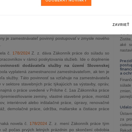
ne a doplnení niektorých zákonov sa zmenili niektoré
celkov
ujúce kolektívne pracovnoprávne vzťahy tak, že v prípade
odklon 
čných zmien zamestnávateľa so zástupcami zamestnancov
Závisl
ostí zamestnávateľa boli formulačne nahradené pojmy
podni
ZAVRIEŤ
ie, zmena právnej formy“ novými pojmami „
premena,
vzťah
ávnej formy alebo cezhraničná zmena právnej formy
“.
Od 1. 
eny je zamestnávateľ povinný postupovať v zmysle nového
Zistit
.
aké sú
nastav
ela č.
178/2024
Z. z. dáva Zákonník práce do súladu so
racovníkov v rámci poskytovania služieb. Ide o doplnenie
Prezid
postu
ovinnosti dodávateľa služby na území Slovenskej
financ
ebola vyplatená zamestnancovi zamestnávateľom, ak ten je
a och
a služby. Táto povinnosť sa vzťahuje na zamestnávateľa
Finanč
v sektore stavebných prác týkajúcich sa výstavby, opráv,
súlade
 najmä o práce uvedené v Prílohe č. 1aa Zákonníka práce
zmien,
e/premiestňovanie zeminy, vlastné stavebné práce, montáž
jasnejš
v, interiérové alebo inštalačné práce, úpravy, renovačné
Udalos
áž, demolačné práce, údržba, maliarske a čistiace práce
Ústavn
za pro
naká novela č.
178/2024
Z. z. mení Zákonník práce tým
cielen
 už počas prvých letných prázdnin po skončení obdobia
Rekodi