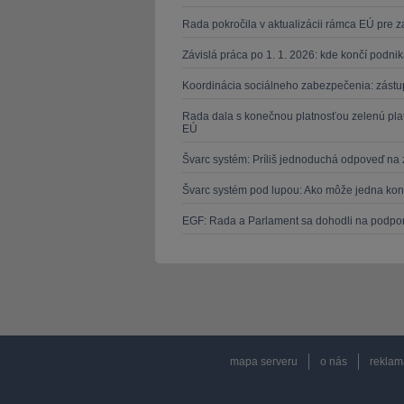
Rada pokročila v aktualizácii rámca EÚ pre
Závislá práca po 1. 1. 2026: kde končí podn
Koordinácia sociálneho zabezpečenia: zástu
Rada dala s konečnou platnosťou zelenú pla
EÚ
Švarc systém: Príliš jednoduchá odpoveď na 
Švarc systém pod lupou: Ako môže jedna kon
EGF: Rada a Parlament sa dohodli na podpore
mapa serveru
o nás
reklam