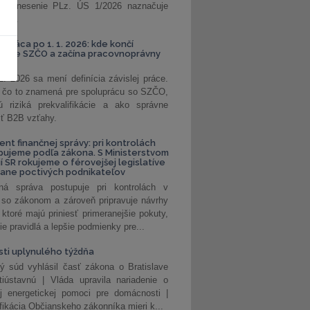
. Uznesenie PLz. ÚS 1/2026 naznačuje
od...
á práca po 1. 1. 2026: kde končí
kanie SZČO a začína pracovnoprávny
1. 2026 sa mení definícia závislej práce.
e, čo to znamená pre spoluprácu so SZČO,
 riziká prekvalifikácie a ako správne
iť B2B vzťahy.
ent finančnej správy: pri kontrolách
pujeme podľa zákona. S Ministerstvom
ií SR rokujeme o férovejšej legislatíve
rane poctivých podnikateľov
ná správa postupuje pri kontrolách v
 so zákonom a zároveň pripravuje návrhy
 ktoré majú priniesť primeranejšie pokuty,
ie pravidlá a lepšie podmienky pre...
ti uplynulého týždňa
ý súd vyhlásil časť zákona o Bratislave
tiústavnú | Vláda upravila nariadenie o
ej energetickej pomoci pre domácnosti |
fikácia Občianskeho zákonníka mieri k...