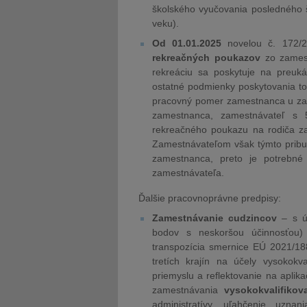
školského vyučovania posledného 
veku).
Od 01.01.2025
novelou č. 172/
rekreačných poukazov
zo zamest
rekreáciu sa poskytuje na preuk
ostatné podmienky poskytovania t
pracovný pomer zamestnanca u zame
zamestnanca, zamestnávateľ s 
rekreačného poukazu na rodiča z
Zamestnávateľom však týmto pribud
zamestnanca, preto je potrebné 
zamestnávateľa.
Ďalšie pracovnoprávne predpisy:
Zamestnávanie cudzincov
– s úč
bodov s neskoršou účinnosťou)
transpozícia smernice EÚ 2021/18
tretích krajín na účely vysokokv
priemyslu a reflektovanie na apli
zamestnávania
vysokokvalifiko
administratívy, uľahčenie uznan