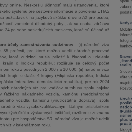
spolu
byty online. Neskoršiu účinnosť majú ustanovenia, ktoré
záko
skeho systému pre cestovné informácie a povolenia ETIAS
podsta
 sa požiadaviek na jazykovú skúšku úrovne A2 pre osobu,
Kedy a
ožnosť zamietnuť dlhodobý pobyt, ak sa osoba zdržiava
Mobiln
ko 24 po sebe nasledujúcich mesiacov, ktoré sú účinné až
inform
fotog
 pre účely zamestnávania cudzincov
- (i) národné víza
bankov
 o 35 profesií, pre ktoré možno udeliť národné pracovné
ov, ktoré cudzinci musia priložiť k žiadosti o udelenie
Rozvod
„štand
h krajín o Indickú republiku; rozširuje sa celkový počet
realit
rnom roku z pôvodných 2 000 na 10 000; (ii) národné víza
Sloven
ích krajín o ďalšie 4 krajiny (Filipínska republika, Indická
ešte v
epálska federatívna demokratická republika); pre rok 2024
majeto
ných národných víz pre vodičov autobusu spolu najviac
Rozvod 
v ťažkého nákladného vozidla, kamiónu (medzinárodná
Nové r
adného vozidla, kamiónu (vnútroštátna doprava), spolu
posil
) národné víza vysokokvalifikovaným štátnym príslušníkom
nadob
(Publi
 vysokých škôl a výskumných inštitúcií, rozšírenie zoznamu
usmer
notou pre hospodárstvo SR; národné víza je možné udeliť
plus i
prostr
ých víz v kalendárnom roku.
Najvyš