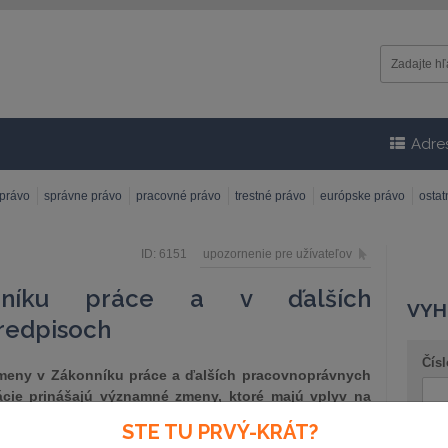
Adre
 právo
správne právo
pracovné právo
trestné právo
európske právo
osta
ID: 6151
upozornenie pre užívateľov
nníku práce a v ďalších
VYH
redpisoch
Čísl
meny v Zákonníku práce a ďalších pracovnoprávnych
ácie prinášajú významné zmeny, ktoré majú vplyv na
 a zamestnávateľov. Čitateľovi poskytuje prehľad
STE TU PRVÝ-KRÁT?
 oblasti dovolenky, pracovného času, zamestnávania
Náz