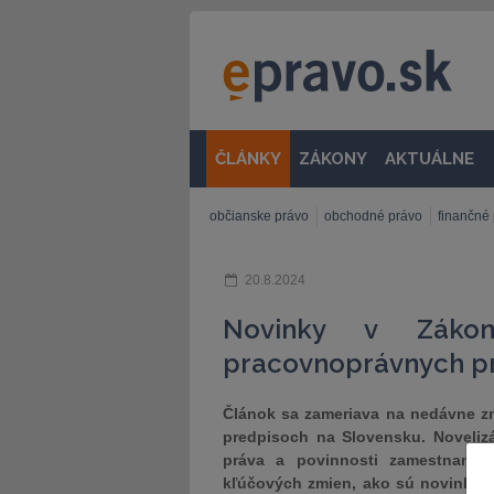
ČLÁNKY
ZÁKONY
AKTUÁLNE
občianske právo
obchodné právo
finančné
20.8.2024
Novinky v Záko
pracovnoprávnych p
Článok sa zameriava na nedávne z
predpisoch na Slovensku. Noveliz
práva a povinnosti zamestnancov
kľúčových zmien, ako sú novinky v