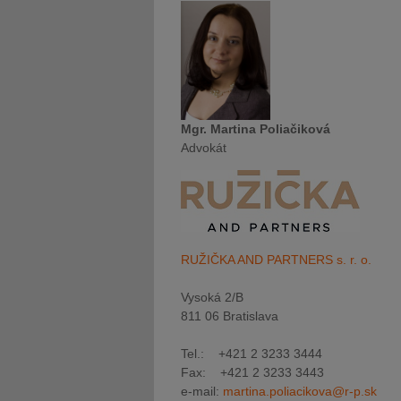
Mgr. Martina Poliačiková
Advokát
RUŽIČKA AND PARTNERS s. r. o.
Vysoká 2/B
811 06 Bratislava
Tel.: +421 2 3233 3444
Fax: +421 2 3233 3443
e-mail:
martina.poliacikova@r-p.sk