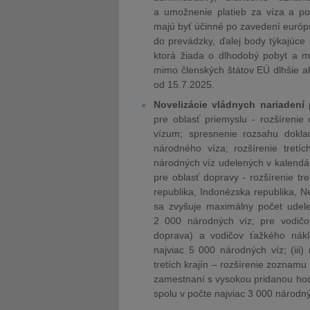
a umožnenie platieb za víza a po
majú byť účinné po zavedení európ
do prevádzky, ďalej body týkajúce
ktorá žiada o dlhodobý pobyt a m
mimo členských štátov EÚ dlhšie a
od 15.7.2025.
Novelizácie vládnych nariadení
pre oblasť priemyslu - rozšírenie
vízum; spresnenie rozsahu doklad
národného víza; rozšírenie tretíc
národných víz udelených v kalendá
pre oblasť dopravy - rozšírenie tret
republika, Indonézska republika, N
sa zvyšuje maximálny počet udele
2 000 národných víz; pre vodičo
doprava) a vodičov ťažkého nákl
najviac 5 000 národných víz; (iii
tretích krajín – rozšírenie zoznamu
zamestnaní s vysokou pridanou hod
spolu v počte najviac 3 000 národn