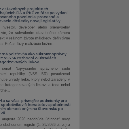
 v stavebných projektoch
hajúcich EIA a IPKZ vo fáze po vydaní
rovaného povolenia: procesné a
vacie dôsledky novej legislatívy
investor, developer alebo priemyselný
 vie, že schválením stavebného zámeru
jekt v reálnom živote málokedy definitívne
a. Počas fázy realizácie bežne...
otná poisťovňa ako súkromnoprávny
t: NSS SR rozhodol o úhradách
egorizovaných liekov
 senát Najvyššieho správneho súdu
nskej republiky (NSS SR) posudzoval
nutie úhrady lieku, ktorý nebol zaradený v
e kategorizovaných liekov, a teda nebol
dne...
vte sa včas: prísnejšie podmienky pre
spoločníkov či konateľov spoločnosti
ením obmedzeným na Slovensku po
026
 augusta 2026 nadobúda účinnosť nový
o obchodnom registri (č. 29/2026 Z. z.) a