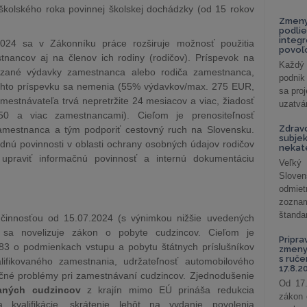
školského roka povinnej školskej dochádzky (od 15 rokov
Zmeny
podlie
integ
2024 sa v Zákonníku práce rozširuje možnosť použitia
povoľo
nancov aj na členov ich rodiny (rodičov). Príspevok na
Každý 
ázané výdavky zamestnanca alebo rodiča zamestnanca,
podnik
ohto príspevku sa nemenia (55% výdavkov/max. 275 EUR,
sa pro
stnávateľa trvá nepretržite 24 mesiacov a viac, žiadosť
uzatvár
50 a viac zamestnancami). Cieľom je prenositeľnosť
Zdrav
amestnanca a tým podporiť cestovný ruch na Slovensku.
subjek
nú povinnosti v oblasti ochrany osobných údajov rodičov
nekat
upraviť informačnú povinnosť a internú dokumentáciu
Veľký
Slove
odmiet
zoznam
štandar
innosťou od 15.07.2024 (s výnimkou nižšie uvedených
 sa novelizuje zákon o pobyte cudzincov. Cieľom je
Pripra
83 o podmienkach vstupu a pobytu štátnych príslušníkov
zmeny 
s ruč
alifikovaného zamestnania, udržateľnosť automobilového
17.8.2
kačné problémy pri zamestnávaní cudzincov. Zjednodušenie
Od 17.
vaných cudzincov
z krajín mimo EÚ prináša redukcia
zákon 
ia kvalifikácie, skrátenie lehôt na vydanie povolenia