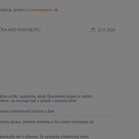
atúra, právo |
www.epravo.sk
UŽIČKA AND PARTNERS)
20.8.2024
u určitú: opatrenia, ktoré Španielsko prijalo s cieľom
ktore, sa nezdajú byť v súlade s právom Únie
ovnakom odmeňovaní mužov a žien
čnej správy: priebeh kontroly a čo v praxi rozhoduje pri
ankyňu len z dôvodu, že vystúpila z katolíckej cirkvi