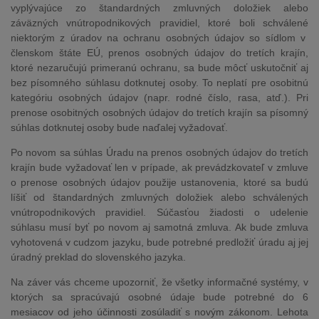
vyplývajúce zo štandardných zmluvných doložiek alebo
záväzných vnútropodnikových pravidiel, ktoré boli schválené
niektorým z úradov na ochranu osobných údajov so sídlom v
členskom štáte EÚ, prenos osobných údajov do tretích krajín,
ktoré nezaručujú primeranú ochranu, sa bude môcť uskutočniť aj
bez písomného súhlasu dotknutej osoby. To neplatí pre osobitnú
kategóriu osobných údajov (napr. rodné číslo, rasa, atď.). Pri
prenose osobitných osobných údajov do tretích krajín sa písomný
súhlas dotknutej osoby bude naďalej vyžadovať.
Po novom sa súhlas Úradu na prenos osobných údajov do tretích
krajín bude vyžadovať len v prípade, ak prevádzkovateľ v zmluve
o prenose osobných údajov použije ustanovenia, ktoré sa budú
líšiť od štandardných zmluvných doložiek alebo schválených
vnútropodnikových pravidiel. Súčasťou žiadosti o udelenie
súhlasu musí byť po novom aj samotná zmluva. Ak bude zmluva
vyhotovená v cudzom jazyku, bude potrebné predložiť úradu aj jej
úradný preklad do slovenského jazyka.
Na záver vás chceme upozorniť, že všetky informačné systémy, v
ktorých sa spracúvajú osobné údaje bude potrebné do 6
mesiacov od jeho účinnosti zosúladiť s novým zákonom. Lehota