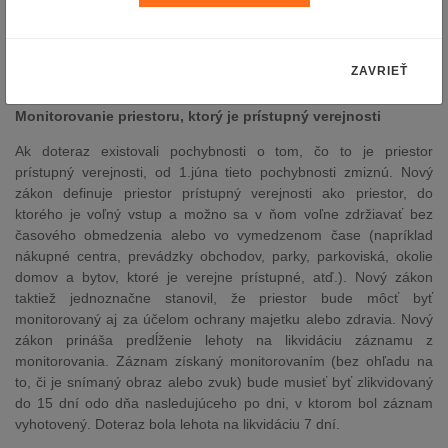
zamestnancov, v ktorom sú uvedení všetci zamestnanci. Je
naozaj nevyhnutné zvážiť, či sprístupnenie alebo zverejnenie
takýchto údajov je potrebné pre plnenie pracovných úloh
ZAVRIEŤ
zamestnanca.
Monitorovanie priestoru, ktorý je prístupný verejnosti
Ak doteraz existovali pochybnosti o tom, čo to je priestor
prístupný verejnosti, od 1.júna tieto pochybnosti zmiznú. Nový
zákon definuje priestor prístupný verejnosti ako priestor, do
ktorého je voľný vstup a možno sa v ňom voľne zdržiavať bez
časového obmedzenia alebo vo vymedzenom čase (napríklad
nákupné centra, prevádzky obchodov, parky, parkoviská, okolie
domov a bytov, ktoré je verejne prístupné, atď.). Nový zákon
taktiež jednoznačne stanovil, že priestor bude môcť byť
monitorovaný aj za účelom ochrany majetku alebo zdravia. Nový
zákon prináša predĺženie lehoty na likvidáciu záznamu z
monitorovania. Záznam získaný monitorovaním (bez ohľadu na
to, či je snímaný obraz alebo zvuk) bude musieť byť zlikvidovaný
do 15 dní odo dňa nasledujúceho po dni, v ktorom bol záznam
vyhotovený. Doteraz bola lehota na likvidáciu 7 dní.