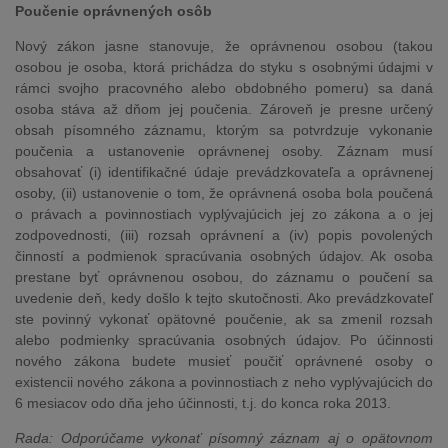
Poučenie oprávnených osôb
Nový zákon jasne stanovuje, že oprávnenou osobou (takou
osobou je osoba, ktorá prichádza do styku s osobnými údajmi v
rámci svojho pracovného alebo obdobného pomeru) sa daná
osoba stáva až dňom jej poučenia. Zároveň je presne určený
obsah písomného záznamu, ktorým sa potvrdzuje vykonanie
poučenia a ustanovenie oprávnenej osoby. Záznam musí
obsahovať (i) identifikačné údaje prevádzkovateľa a oprávnenej
osoby, (ii) ustanovenie o tom, že oprávnená osoba bola poučená
o právach a povinnostiach vyplývajúcich jej zo zákona a o jej
zodpovednosti, (iii) rozsah oprávnení a (iv) popis povolených
činností a podmienok spracúvania osobných údajov. Ak osoba
prestane byť oprávnenou osobou, do záznamu o poučení sa
uvedenie deň, kedy došlo k tejto skutočnosti. Ako prevádzkovateľ
ste povinný vykonať opätovné poučenie, ak sa zmenil rozsah
alebo podmienky spracúvania osobných údajov. Po účinnosti
nového zákona budete musieť poučiť oprávnené osoby o
existencii nového zákona a povinnostiach z neho vyplývajúcich do
6 mesiacov odo dňa jeho účinnosti, t.j. do konca roka 2013.
Rada: Odporúčame vykonať písomný záznam aj o opätovnom