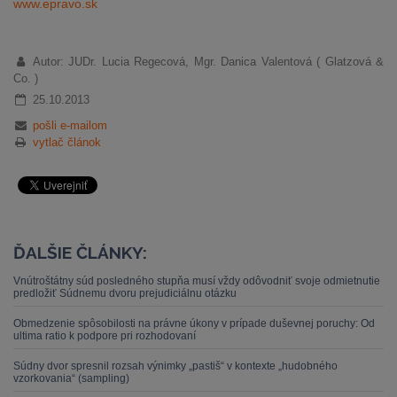
www.epravo.sk
Autor: JUDr. Lucia Regecová, Mgr. Danica Valentová ( Glatzová &
Co. )
25.10.2013
pošli e-mailom
vytlač článok
ĎALŠIE ČLÁNKY:
Vnútroštátny súd posledného stupňa musí vždy odôvodniť svoje odmietnutie
predložiť Súdnemu dvoru prejudiciálnu otázku
Obmedzenie spôsobilosti na právne úkony v prípade duševnej poruchy: Od
ultima ratio k podpore pri rozhodovaní
Súdny dvor spresnil rozsah výnimky „pastiš“ v kontexte „hudobného
vzorkovania“ (sampling)