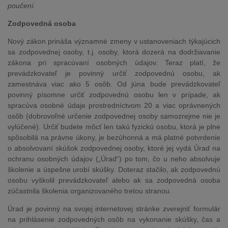
poučení.
Zodpovedná osoba
Nový zákon prináša významné zmeny v ustanoveniach týkajúcich
sa zodpovednej osoby, t.j. osoby, ktorá dozerá na dodržiavanie
zákona pri spracúvaní osobných údajov. Teraz platí, že
prevádzkovateľ je povinný určiť zodpovednú osobu, ak
zamestnáva viac ako 5 osôb. Od júna bude prevádzkovateľ
povinný písomne určiť zodpovednú osobu len v prípade, ak
spracúva osobné údaje prostredníctvom 20 a viac oprávnených
osôb (dobrovoľné určenie zodpovednej osoby samozrejme nie je
vylúčené). Určiť budete môcť len takú fyzickú osobu, ktorá je plne
spôsobilá na právne úkony, je bezúhonná a má platné potvrdenie
o absolvovaní skúšok zodpovednej osoby, ktoré jej vydá Úrad na
ochranu osobných údajov („Úrad“) po tom, čo u neho absolvuje
školenie a úspešne urobí skúšky. Doteraz stačilo, ak zodpovednú
osobu vyškolil prevádzkovateľ alebo ak sa zodpovedná osoba
zúčastnila školenia organizovaného tretou stranou.
Úrad je povinný na svojej internetovej stránke zverejniť formulár
na prihlásenie zodpovedných osôb na vykonanie skúšky, čas a