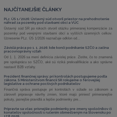
NAJČÍTANEJŠIE ČLÁNKY
PLz. ÚS 1/2026: Ústavný súd otvoril priestor na prehodnotenie
náhrad za pozemky pod stavbami obcí a VÚC
Ústavný súd SR po rokoch otvoril otázku primeranej kompenzácie za
pozemky pod verejnými stavbami obcí a vyšších územných celkov.
Uznesenie PLz. ÚS 1/2026 naznačuje odklon od...
Závislá práca po 1. 1. 2026: kde končí podnikanie SZČO a začína
pracovnoprávny vzťah
Od 1. 1. 2026 sa mení definícia závislej práce. Zistite, čo to znamená
pre spoluprácu so SZČO, aké sú riziká prekvalifikácie a ako správne
nastaviť B2B vzťahy.
Prezident finančnej správy: pri kontrolách postupujeme podľa
zákona. S Ministerstvom financií SR rokujeme o férovejšej
legislatíve a ochrane poctivých podnikateľov
Finančná správa postupuje pri kontrolách v súlade so zákonom a
zároveň pripravuje návrhy zmien, ktoré majú priniesť primeranejšie
pokuty, jasnejšie pravidlá a lepšie podmienky pre...
Pripravte sa včas: prísnejšie podmienky pre zmeny spoločníkov či
konateľov spoločnosti s ručením obmedzeným na Slovensku po
17.8.2026