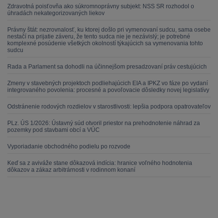
Zdravotná poisťovňa ako súkromnoprávny subjekt: NSS SR rozhodol o
úhradách nekategorizovaných liekov
Právny štát: nezrovnalosť, ku ktorej došlo pri vymenovaní sudcu, sama osebe
nestačí na prijatie záveru, že tento sudca nie je nezávislý; je potrebné
komplexné posúdenie všetkých okolností týkajúcich sa vymenovania tohto
sudcu
Rada a Parlament sa dohodli na účinnejšom presadzovaní práv cestujúcich
Zmeny v stavebných projektoch podliehajúcich EIA a IPKZ vo fáze po vydaní
integrovaného povolenia: procesné a povoľovacie dôsledky novej legislatívy
Odstránenie rodových rozdielov v starostlivosti: lepšia podpora opatrovateľov
PLz. ÚS 1/2026: Ústavný súd otvoril priestor na prehodnotenie náhrad za
pozemky pod stavbami obcí a VÚC
Vyporiadanie obchodného podielu po rozvode
Keď sa z aviváže stane dôkazová indícia: hranice voľného hodnotenia
dôkazov a zákaz arbitrárnosti v rodinnom konaní