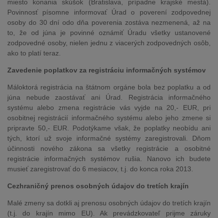
miesto konania skúšok (Bratislava, prípadne krajské mestá).
Povinnosť písomne informovať Úrad o poverení zodpovednej
osoby do 30 dní odo dňa poverenia zostáva nezmenená, až na
to, že od júna je povinné oznámiť Úradu všetky ustanovené
zodpovedné osoby, nielen jednu z viacerých zodpovedných osôb,
ako to platí teraz.
Zavedenie poplatkov za registráciu informačných systémov
Máloktorá registrácia na štátnom orgáne bola bez poplatku a od
júna nebude zaostávať ani Úrad. Registrácia informačného
systému alebo zmena registrácie vás vyjde na 20,- EUR, pri
osobitnej registrácií informačného systému alebo jeho zmene si
pripravte 50,- EUR. Podotýkame však, že poplatky neobídu ani
tých, ktorí už svoje informačné systémy zaregistrovali. Dňom
účinnosti nového zákona sa všetky registrácie a osobitné
registrácie informačných systémov rušia. Nanovo ich budete
musieť zaregistrovať do 6 mesiacov, t.j. do konca roka 2013.
Cezhraničný prenos osobných údajov do tretích krajín
Malé zmeny sa dotkli aj prenosu osobných údajov do tretích krajín
(t.j. do krajín mimo EU). Ak prevádzkovateľ prijme záruky