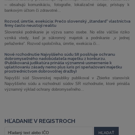
– obsahujú komunikáciu, fotografie, lokalizačné údaje, prístupy k
bankovým účtom či zdravotné...
Rozvod, úmrtie, exekúcia: Prečo slovenský „štandard“ vlastníctva
firmy často neustojí realitu
Slovenské podnikanie je výzva samo osebe. No ešte väčšie riziko
vzniká vtedy, keď je súkromný majetok a podnikanie „v jednej
peňaženke“. Rozvod spoločníka, úmrtie, exekúcia či...
Nové rozhodnutie Najvyššieho súdu SR posilňuje ochranu
dobromyseľného nadobúdateľa majetku z konkurzu.
(Publikovaná judikatúra prináša významné usmernenie k
uplatňovaniu zásady nemo plus iuris pri speňažovaní majetku
prostredníctvom dobrovoľnej dražby)
Najvyšší súd Slovenskej republiky publikoval v Zbierke stanovísk
Najvyššieho súdu a rozhodnutí súdov SR rozhodnutie, ktoré prináša
významný výklad ochrany dobromyseľného...
HĽADANIE V REGISTROCH