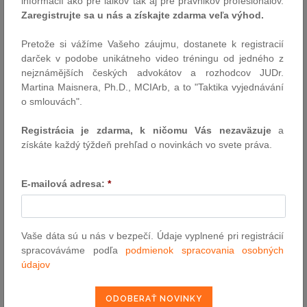
informácií ako pre laikov tak aj pre právnikov profesionálov.
môcť spracovávať osobné údaje prostredníctvom subdodávateľa
Zaregistrujte sa u nás a získajte zdarma veľa výhod.
len v prípade, ak to bude výslovne dohodnuté v zmluve. Nový
zákon umožňuje, aby sprostredkovateľ za vás (t.j.
Pretože si vážíme Vašeho záujmu, dostanete k registracií
prevádzkovateľa) získaval a likvidoval osobné údaje, vybavoval
darček v podobe unikátneho video tréningu od jedného z
námietky dotknutých osôb, poskytoval im informácie a vykonával
nejznámějších českých advokátov a rozhodcov JUDr.
prenos osobných údajov do členských štátov Európskej únie
Martina Maisnera, Ph.D., MCIArb, a to "Taktika vyjednávání
alebo tretích krajín. Ak chcete preniesť tieto vaše povinnosti na
o smlouvách".
sprostredkovateľa je to potrebné výslovne uviesť v zmluve.
Doterajšie zmluvné vzťahy so sprostredkovateľom budete povinný
Registrácia je zdarma, k ničomu Vás nezaväzuje
a
zosúladiť s novým zákonom do konca mája 2014.
získáte každý týždeň prehľad o novinkách vo svete práva.
Zverejňovanie osobných údajov zamestnancov
E-mailová adresa:
*
Ako zamestnávateľ budete môcť, bez súhlasu zamestnanca,
sprístupniť tretím osobám alebo zverejniť osobné údaje
zamestnanca, a to v rozsahu: titul, meno, priezvisko, jeho
zaradenie a kontaktné údaje (t.j. telefónne a faxové číslo,
Vaše dáta sú u nás v bezpečí. Údaje vyplnené pri registrácií
pracovný email). Podmienkou je, aby takéto sprístupnenie alebo
spracováváme podľa
podmienok spracovania osobných
zverejnenie bolo nevyhnutné na plnenie pracovných povinností.
údajov
Tieto osobné údaje sa budú musieť zverejniť takým spôsobom,
aby to nenarušilo vážnosť, dôstojnosť a bezpečnosť
zamestnanca. Nie je preto možné zverejniť abecedný zoznam