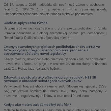
Od 17. augusta 2026 nadobúda účinnosť nový zákon o obchodnom
registri (č. 29/2026 Z. z.) a spolu s ním aj významná novela
Obchodného zákonníka. Novela prináša niekoľko podstatných...
Udalosti uplynulého týždňa
Ústavný súd vyhlásil časť zákona o Bratislave za protiústavnú | Vláda
upravila nariadenie o cielenej energetickej pomoci pre domácnosti |
Rekodifikácia Občianskeho zákonníka mieri k...
Zmeny v stavebných projektoch podliehajúcich EIA a IPKZ vo
fáze po vydaní integrovaného povolenia: procesné a
povoľovacie dôsledky novej legislatívy
Každý investor, developer alebo priemyselný podnik vie, že schválením
stavebného zámeru sa projekt v reálnom živote málokedy definitívne
uzatvára. Počas fázy realizácie bežne...
Zdravotná poisťovňa ako súkromnoprávny subjekt: NSS SR
rozhodol o úhradách nekategorizovaných liekov
Veľký senát Najvyššieho správneho súdu Slovenskej republiky (NSS
SR) posudzoval odmietnutie úhrady lieku, ktorý nebol zaradený v
zozname kategorizovaných liekov, a teda nebol štandardne...
Kedy a ako možno zaistiť mobilný telefón?
Mobilné telefóny predstavujú najintímnejší nosič informácií súčasnosti