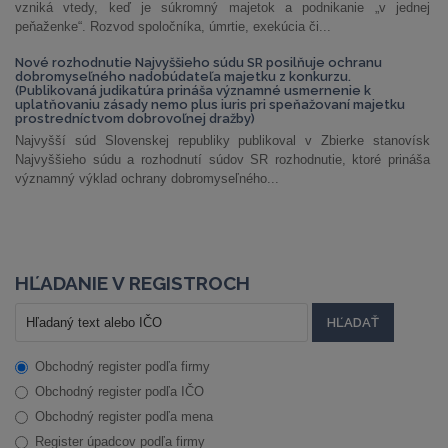
vzniká vtedy, keď je súkromný majetok a podnikanie „v jednej
peňaženke“. Rozvod spoločníka, úmrtie, exekúcia či...
Nové rozhodnutie Najvyššieho súdu SR posilňuje ochranu
dobromyseľného nadobúdateľa majetku z konkurzu.
(Publikovaná judikatúra prináša významné usmernenie k
uplatňovaniu zásady nemo plus iuris pri speňažovaní majetku
prostredníctvom dobrovoľnej dražby)
Najvyšší súd Slovenskej republiky publikoval v Zbierke stanovísk
Najvyššieho súdu a rozhodnutí súdov SR rozhodnutie, ktoré prináša
významný výklad ochrany dobromyseľného...
HĽADANIE V REGISTROCH
Obchodný register podľa firmy
Obchodný register podľa IČO
Obchodný register podľa mena
Register úpadcov podľa firmy