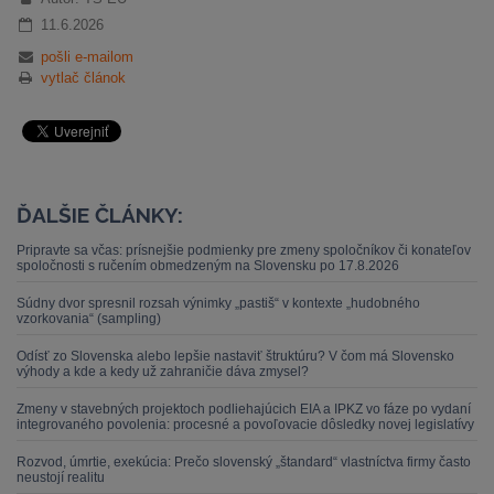
11.6.2026
pošli e-mailom
vytlač článok
ĎALŠIE ČLÁNKY:
Pripravte sa včas: prísnejšie podmienky pre zmeny spoločníkov či konateľov
spoločnosti s ručením obmedzeným na Slovensku po 17.8.2026
Súdny dvor spresnil rozsah výnimky „pastiš“ v kontexte „hudobného
vzorkovania“ (sampling)
Odísť zo Slovenska alebo lepšie nastaviť štruktúru? V čom má Slovensko
výhody a kde a kedy už zahraničie dáva zmysel?
Zmeny v stavebných projektoch podliehajúcich EIA a IPKZ vo fáze po vydaní
integrovaného povolenia: procesné a povoľovacie dôsledky novej legislatívy
Rozvod, úmrtie, exekúcia: Prečo slovenský „štandard“ vlastníctva firmy často
neustojí realitu