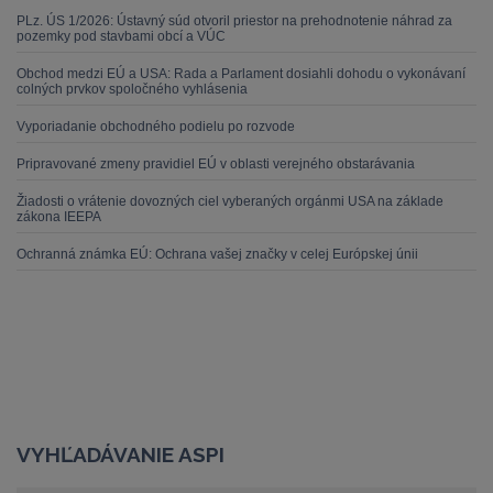
PLz. ÚS 1/2026: Ústavný súd otvoril priestor na prehodnotenie náhrad za
pozemky pod stavbami obcí a VÚC
Obchod medzi EÚ a USA: Rada a Parlament dosiahli dohodu o vykonávaní
colných prvkov spoločného vyhlásenia
Vyporiadanie obchodného podielu po rozvode
Pripravované zmeny pravidiel EÚ v oblasti verejného obstarávania
Žiadosti o vrátenie dovozných ciel vyberaných orgánmi USA na základe
zákona IEEPA
Ochranná známka EÚ: Ochrana vašej značky v celej Európskej únii
VYHĽADÁVANIE ASPI