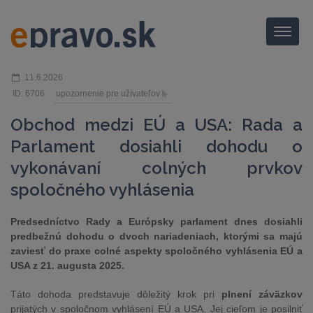
Menu
11.6.2026
ID: 6706
upozornenie pre užívateľov
Obchod medzi EÚ a USA: Rada a
Parlament dosiahli dohodu o
vykonávaní colných prvkov
spoločného vyhlásenia
Predsedníctvo Rady a Európsky parlament dnes dosiahli
predbežnú dohodu o dvoch nariadeniach, ktorými sa majú
zaviesť do praxe colné aspekty spoločného vyhlásenia EÚ a
USA z 21. augusta 2025.
Táto dohoda predstavuje dôležitý krok pri
plnení záväzkov
prijatých v spoločnom vyhlásení EÚ a USA. Jej cieľom je posilniť