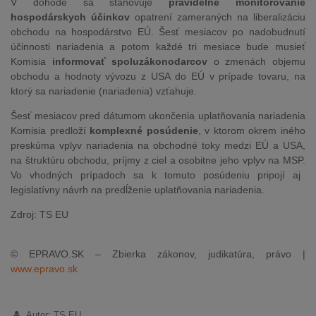
V dohode sa stanovuje
pravidelné monitorovanie
hospodárskych účinkov
opatrení zameraných na liberalizáciu
obchodu na hospodárstvo EÚ. Šesť mesiacov po nadobudnutí
účinnosti nariadenia a potom každé tri mesiace bude musieť
Komisia
informovať spoluzákonodarcov
o zmenách objemu
obchodu a hodnoty vývozu z USA do EÚ v prípade tovaru, na
ktorý sa nariadenie (nariadenia) vzťahuje.
Šesť mesiacov pred dátumom ukončenia uplatňovania nariadenia
Komisia predloží
komplexné posúdenie
, v ktorom okrem iného
preskúma vplyv nariadenia na obchodné toky medzi EÚ a USA,
na štruktúru obchodu, príjmy z ciel a osobitne jeho vplyv na MSP.
Vo vhodných prípadoch sa k tomuto posúdeniu pripojí aj
legislatívny návrh na predĺženie uplatňovania nariadenia.
Zdroj: TS EU
© EPRAVO.SK – Zbierka zákonov, judikatúra, právo |
www.epravo.sk
Autor: TS EU