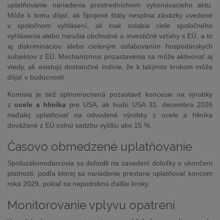
uplatňovanie nariadenia prostredníctvom vykonávacieho aktu.
Môže k tomu dôjsť, ak Spojené štáty nesplnia záväzky uvedené
v spoločnom vyhlásení, ak inak oslabia ciele spoločného
vyhlásenia alebo narušia obchodné a investičné vzťahy s EÚ, a to
aj diskrimináciou alebo cieleným oslabovaním hospodárskych
subjektov z EÚ. Mechanizmus pozastavenia sa môže aktivovať aj
vtedy, ak existujú dostatočné indície, že k takýmto krokom môže
dôjsť v budúcnosti.
Komisia je tiež splnomocnená pozastaviť koncesie na výrobky
z
ocele a hliníka
pre USA, ak budú USA 31. decembra 2026
naďalej uplatňovať na odvodené výrobky z ocele a hliníka
dovážané z EÚ colnú sadzbu vyššiu ako 15 %.
Časovo obmedzené uplatňovanie
Spoluzákonodarcovia sa dohodli na zavedení doložky o ukončení
platnosti, podľa ktorej sa nariadenie prestane uplatňovať koncom
roka 2029, pokiaľ sa nepodniknú ďalšie kroky.
Monitorovanie vplyvu opatrení