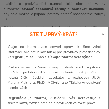
stabilné a predvídateľné transatlantické obchodné vzťahy
a zároveň
zaviesť spoľahlivé záruky
a
zachovať flexibilitu
,
aby bolo možné v prípade potreby chrániť hospodárske záujmy
EÚ.
Očakáva sa, že uvedené spoločné vyhlásenie bude slúžiť ako
platforma pre ďalšiu spoluprácu s USA s cieľom znížiť clá a riešiť
x
STE TU PRVÝ-KRÁT?
spoločné výzvy.
Prvým (hlavným) nariadením sa odstraňujú zvyšné clá na
Vitajte na internetovom serveri epravo.sk. Sme zdroj
priemyselný tovar z USA a udeľuje sa preferenčný prístup na trh
informácií ako pre laikov tak aj pre právnikov profesionálov.
okrem iného prostredníctvom colných kvót a znížených ciel na
Zaregistrujte sa u nás a získajte zdarma veľa výhod.
niektoré morské plody a poľnohospodárske výrobky z USA, ktoré
nemajú citlivý charakter. Druhé nariadenie sa zameriava na
Pretože si vážíme Vašeho záujmu, dostanete k registracií
predĺženie pozastavenia cla na dovoz homára vrátane jeho
darček v podobe unikátneho video tréningu od jedného z
spracovanej formy.
nejznámějších českých advokátov a rozhodcov JUDr.
Martina Maisnera, Ph.D., MCIArb, a to "Taktika vyjednávání
Hlavné prvky dohody
o smlouvách".
S cieľom zabezpečiť účinné vykonávanie spoločného vyhlásenia
a chrániť záujmy EÚ sa spoluzákonodarcovia okrem iného dohodli
Registrácia je zdarma, k ničomu Vás nezaväzuje
a
na posilnení hlavného nariadenia vytvorením spoľahlivého
získáte každý týždeň prehľad o novinkách vo svete práva.
ochranného mechanizmu, posilnením doložky o pozastavení