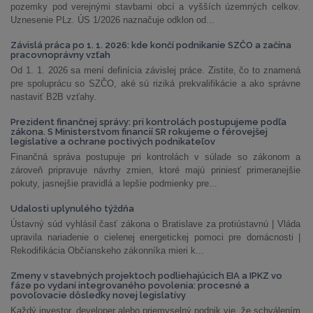
pozemky pod verejnými stavbami obcí a vyšších územných celkov.
Uznesenie PLz. ÚS 1/2026 naznačuje odklon od...
Závislá práca po 1. 1. 2026: kde končí podnikanie SZČO a začína
pracovnoprávny vzťah
Od 1. 1. 2026 sa mení definícia závislej práce. Zistite, čo to znamená
pre spoluprácu so SZČO, aké sú riziká prekvalifikácie a ako správne
nastaviť B2B vzťahy.
Prezident finančnej správy: pri kontrolách postupujeme podľa
zákona. S Ministerstvom financií SR rokujeme o férovejšej
legislatíve a ochrane poctivých podnikateľov
Finančná správa postupuje pri kontrolách v súlade so zákonom a
zároveň pripravuje návrhy zmien, ktoré majú priniesť primeranejšie
pokuty, jasnejšie pravidlá a lepšie podmienky pre...
Udalosti uplynulého týždňa
Ústavný súd vyhlásil časť zákona o Bratislave za protiústavnú | Vláda
upravila nariadenie o cielenej energetickej pomoci pre domácnosti |
Rekodifikácia Občianskeho zákonníka mieri k...
Zmeny v stavebných projektoch podliehajúcich EIA a IPKZ vo
fáze po vydaní integrovaného povolenia: procesné a
povoľovacie dôsledky novej legislatívy
Každý investor, developer alebo priemyselný podnik vie, že schválením