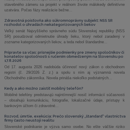
stavebného zámeru sa projekt v reálnom živote málokedy definitívne
uzatvára. Počas fázy realizácie bežne...
Zdravotná poisťovňa ako súkromnoprávny subjekt: NSS SR
rozhodol o úhradách nekategorizovaných liekov
Veľký senát Najvyššieho správneho súdu Slovenskej republiky (NSS
SR) posudzoval odmietnutie úhrady lieku, ktorý nebol zaradený v
zozname kategorizovaných liekov, a teda nebol štandardne...
Pripravte sa včas: prísnejšie podmienky pre zmeny spoločníkov či
konateľov spoločnosti s ručením obmedzeným na Slovensku po
17.8.2026
Od 17. augusta 2026 nadobúda účinnosť nový zákon o obchodnom
registri (č. 29/2026 Z. z.) a spolu s ním aj významná novela
Obchodného zákonníka. Novela prináša niekoľko podstatných...
Kedy a ako možno zaistiť mobilný telefón?
Mobilné telefóny predstavujú najintímnejší nosič informácií súčasnosti
– obsahujú komunikáciu, fotografie, lokalizačné údaje, prístupy k
bankovým účtom či zdravotné...
Rozvod, úmrtie, exekúcia: Prečo slovenský „štandard“ vlastníctva
firmy často neustojí realitu
Slovenské podnikanie je výzva samo osebe. No ešte väčšie riziko