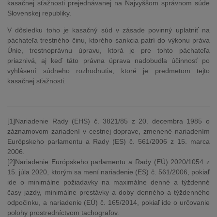
kasačnej sťažnosti prejednávanej na Najvyššom správnom súde
Slovenskej republiky.
V dôsledku toho je kasačný súd v zásade povinný uplatniť na
páchateľa trestného činu, ktorého sankcia patrí do výkonu práva
Únie, trestnoprávnu úpravu, ktorá je pre tohto páchateľa
priaznivá, aj keď táto právna úprava nadobudla účinnosť po
vyhlásení súdneho rozhodnutia, ktoré je predmetom tejto
kasačnej sťažnosti.
[1]Nariadenie Rady (EHS) č. 3821/85 z 20. decembra 1985 o
záznamovom zariadení v cestnej doprave, zmenené nariadením
Európskeho parlamentu a Rady (ES) č. 561/2006 z 15. marca
2006.
[2]Nariadenie Európskeho parlamentu a Rady (EÚ) 2020/1054 z
15. júla 2020, ktorým sa mení nariadenie (ES) č. 561/2006, pokiaľ
ide o minimálne požiadavky na maximálne denné a týždenné
časy jazdy, minimálne prestávky a doby denného a týždenného
odpočinku, a nariadenie (EÚ) č. 165/2014, pokiaľ ide o určovanie
polohy prostredníctvom tachografov.