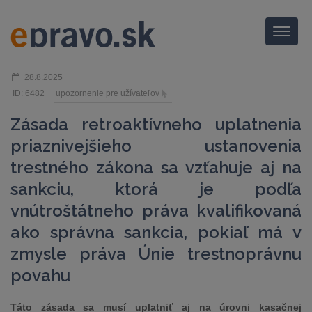
Menu
28.8.2025
ID: 6482
upozornenie pre užívateľov
Zásada retroaktívneho uplatnenia
priaznivejšieho ustanovenia
trestného zákona sa vzťahuje aj na
sankciu, ktorá je podľa
vnútroštátneho práva kvalifikovaná
ako správna sankcia, pokiaľ má v
zmysle práva Únie trestnoprávnu
povahu
Táto zásada sa musí uplatniť aj na úrovni kasačnej