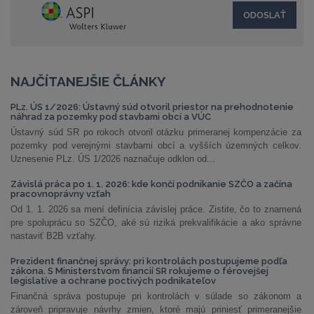
NAJČÍTANEJŠIE ČLÁNKY
PLz. ÚS 1/2026: Ústavný súd otvoril priestor na prehodnotenie
náhrad za pozemky pod stavbami obcí a VÚC
Ústavný súd SR po rokoch otvoril otázku primeranej kompenzácie za
pozemky pod verejnými stavbami obcí a vyšších územných celkov.
Uznesenie PLz. ÚS 1/2026 naznačuje odklon od...
Závislá práca po 1. 1. 2026: kde končí podnikanie SZČO a začína
pracovnoprávny vzťah
Od 1. 1. 2026 sa mení definícia závislej práce. Zistite, čo to znamená
pre spoluprácu so SZČO, aké sú riziká prekvalifikácie a ako správne
nastaviť B2B vzťahy.
Prezident finančnej správy: pri kontrolách postupujeme podľa
zákona. S Ministerstvom financií SR rokujeme o férovejšej
legislatíve a ochrane poctivých podnikateľov
Finančná správa postupuje pri kontrolách v súlade so zákonom a
zároveň pripravuje návrhy zmien, ktoré majú priniesť primeranejšie