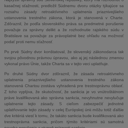
kasačnej sťažnosti, predložil Súdnemu dvoru otázky týkajúce sa
rozsahu zásady retroaktívneho uplatnenia priaznivejšieho
ustanovenia trestného zákona, ktorá je stanovená v Charte.
Zdôraznil, že podľa slovenského práva sa predmetné porušenie
považuje za správny delikt a že rozhodnutie rajského súdu v
Bratislave sa považuje za právoplatné bez ohľadu na možnosť
podať proti nemu sťažnosť.
Po prvé Súdny dvor konštatoval, že slovenský zákonodarca tak
svojou pôvodnou právnou úpravou, ako aj jej následnou zmenou
vykonal právo Únie, takže Charta sa v tejto veci uplatňuje.
Po druhé Súdny dvor zdôraznil, že zásada retroaktívneho
uplatnenia priaznivejšieho ustanovenia trestného zákona
stanovená Chartou zostáva vyhradená pre trestnoprávnu oblasť.
Z toho vyplýva, že skutočnosť, že sankcia je vo vnútroštátnom
práve kvalifikovaná ako správna sankcia, nevyhnutne nevylučuje
uplatnenie tejto zásady. S cieľom zabezpečiť jednotné
uplatňovanie tejto zásady v celej Európskej únii môžu totiž ďalšie
dve kritériá viesť k tomu, že takáto sankcia bude kvalifikovaná ako
trestnoprávna sankcia, pričom týmito kritériami sú samotná
povaha porušenia a stupeň prísnosti sankcie.