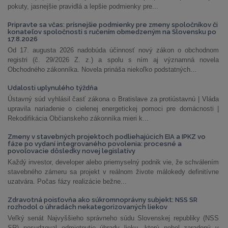
pokuty, jasnejšie pravidlá a lepšie podmienky pre...
Pripravte sa včas: prísnejšie podmienky pre zmeny spoločníkov či
konateľov spoločnosti s ručením obmedzeným na Slovensku po
17.8.2026
Od 17. augusta 2026 nadobúda účinnosť nový zákon o obchodnom
registri (č. 29/2026 Z. z.) a spolu s ním aj významná novela
Obchodného zákonníka. Novela prináša niekoľko podstatných...
Udalosti uplynulého týždňa
Ústavný súd vyhlásil časť zákona o Bratislave za protiústavnú | Vláda
upravila nariadenie o cielenej energetickej pomoci pre domácnosti |
Rekodifikácia Občianskeho zákonníka mieri k...
Zmeny v stavebných projektoch podliehajúcich EIA a IPKZ vo
fáze po vydaní integrovaného povolenia: procesné a
povoľovacie dôsledky novej legislatívy
Každý investor, developer alebo priemyselný podnik vie, že schválením
stavebného zámeru sa projekt v reálnom živote málokedy definitívne
uzatvára. Počas fázy realizácie bežne...
Zdravotná poisťovňa ako súkromnoprávny subjekt: NSS SR
rozhodol o úhradách nekategorizovaných liekov
Veľký senát Najvyššieho správneho súdu Slovenskej republiky (NSS
SR) posudzoval odmietnutie úhrady lieku, ktorý nebol zaradený v