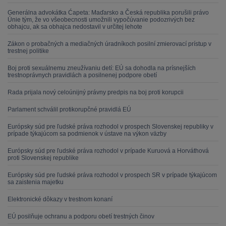
Generálna advokátka Ćapeta: Maďarsko a Česká republika porušili právo
Únie tým, že vo všeobecnosti umožnili vypočúvanie podozrivých bez
obhajcu, ak sa obhajca nedostavil v určitej lehote
Zákon o probačných a mediačných úradníkoch posilní zmierovací prístup v
trestnej politike
Boj proti sexuálnemu zneužívaniu detí: EÚ sa dohodla na prísnejších
trestnoprávnych pravidlách a posilnenej podpore obetí
Rada prijala nový celoúnijný právny predpis na boj proti korupcii
Parlament schválil protikorupčné pravidlá EÚ
Európsky súd pre ľudské práva rozhodol v prospech Slovenskej republiky v
prípade týkajúcom sa podmienok v ústave na výkon väzby
Európsky súd pre ľudské práva rozhodol v prípade Kuruová a Horváthová
proti Slovenskej republike
Európsky súd pre ľudské práva rozhodol v prospech SR v prípade týkajúcom
sa zaistenia majetku
Elektronické dôkazy v trestnom konaní
EÚ posilňuje ochranu a podporu obetí trestných činov