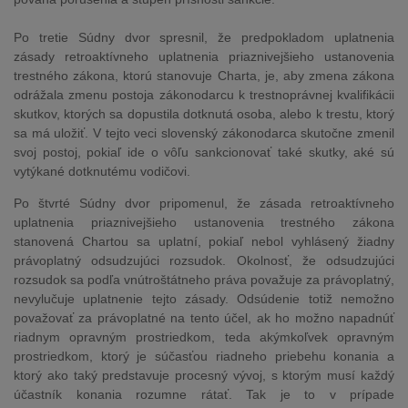
Po tretie Súdny dvor spresnil, že predpokladom uplatnenia
zásady retroaktívneho uplatnenia priaznivejšieho ustanovenia
trestného zákona, ktorú stanovuje Charta, je, aby zmena zákona
odrážala zmenu postoja zákonodarcu k trestnoprávnej kvalifikácii
skutkov, ktorých sa dopustila dotknutá osoba, alebo k trestu, ktorý
sa má uložiť. V tejto veci slovenský zákonodarca skutočne zmenil
svoj postoj, pokiaľ ide o vôľu sankcionovať také skutky, aké sú
vytýkané dotknutému vodičovi.
Po štvrté Súdny dvor pripomenul, že zásada retroaktívneho
uplatnenia priaznivejšieho ustanovenia trestného zákona
stanovená Chartou sa uplatní, pokiaľ nebol vyhlásený žiadny
právoplatný odsudzujúci rozsudok. Okolnosť, že odsudzujúci
rozsudok sa podľa vnútroštátneho práva považuje za právoplatný,
nevylučuje uplatnenie tejto zásady. Odsúdenie totiž nemožno
považovať za právoplatné na tento účel, ak ho možno napadnúť
riadnym opravným prostriedkom, teda akýmkoľvek opravným
prostriedkom, ktorý je súčasťou riadneho priebehu konania a
ktorý ako taký predstavuje procesný vývoj, s ktorým musí každý
účastník konania rozumne rátať. Tak je to v prípade