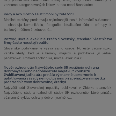
zozname kategorizovaných liekov, a teda nebol štandardne...
Kedy a ako možno zaistiť mobilný telefón?
Mobilné telefóny predstavujú najintímnejší nosič informácií súčasnosti
– obsahujú komunikáciu, fotografie, lokalizačné údaje, prístupy k
bankovým účtom či zdravotné...
Rozvod, úmrtie, exekúcia: Prečo slovenský „štandard“ vlastníctva
firmy často neustojí realitu
Slovenské podnikanie je výzva samo osebe. No ešte väčšie riziko
vzniká vtedy, keď je súkromný majetok a podnikanie „v jednej
peňaženke“. Rozvod spoločníka, úmrtie, exekúcia či...
Nové rozhodnutie Najvyššieho súdu SR posilňuje ochranu
dobromyseľného nadobúdateľa majetku z konkurzu.
(Publikovaná judikatúra prináša významné usmernenie k
uplatňovaniu zásady nemo plus iuris pri speňažovaní majetku
prostredníctvom dobrovoľnej dražby)
Najvyšší súd Slovenskej republiky publikoval v Zbierke stanovísk
Najvyššieho súdu a rozhodnutí súdov SR rozhodnutie, ktoré prináša
významný výklad ochrany dobromyseľného...