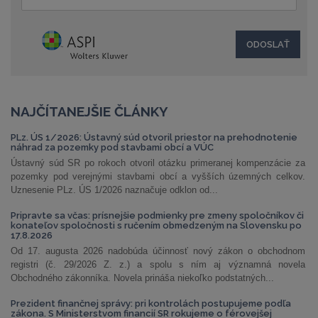
NAJČÍTANEJŠIE ČLÁNKY
PLz. ÚS 1/2026: Ústavný súd otvoril priestor na prehodnotenie
náhrad za pozemky pod stavbami obcí a VÚC
Ústavný súd SR po rokoch otvoril otázku primeranej kompenzácie za
pozemky pod verejnými stavbami obcí a vyšších územných celkov.
Uznesenie PLz. ÚS 1/2026 naznačuje odklon od...
Pripravte sa včas: prísnejšie podmienky pre zmeny spoločníkov či
konateľov spoločnosti s ručením obmedzeným na Slovensku po
17.8.2026
Od 17. augusta 2026 nadobúda účinnosť nový zákon o obchodnom
registri (č. 29/2026 Z. z.) a spolu s ním aj významná novela
Obchodného zákonníka. Novela prináša niekoľko podstatných...
Prezident finančnej správy: pri kontrolách postupujeme podľa
zákona. S Ministerstvom financií SR rokujeme o férovejšej