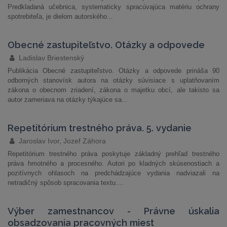
Predkladaná učebnica, systematicky spracúvajúca matériu ochrany
spotrebiteľa, je dielom autorského...
Obecné zastupiteľstvo. Otázky a odpovede
Ladislav Briestenský
Publikácia Obecné zastupiteľstvo. Otázky a odpovede prináša 90
odborných stanovísk autora na otázky súvisiace s uplatňovaním
zákona o obecnom zriadení, zákona o majetku obcí, ale takisto sa
autor zameriava na otázky týkajúce sa...
Repetitórium trestného práva. 5. vydanie
Jaroslav Ivor, Jozef Záhora
Repetitórium trestného práva poskytuje základný prehľad trestného
práva hmotného a procesného. Autori po kladných skúsenostiach a
pozitívnych ohlasoch na predchádzajúce vydania nadviazali na
netradičný spôsob spracovania textu....
Výber zamestnancov - Právne úskalia
obsadzovania pracovných miest