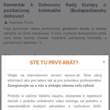
Komentár k Dohovoru Rady Európy o
počítačovej kriminalite (Budapeštiansky
dohovor)
Rastislav Funta
Popri pozitívnom vplyve poskytovania globálneho dosahu je internet
náchylný na rôzne zneužívania. S touto zvýšenou dostupnosťou prišla
nová forma trestnej činnosti, konkrétne počítačovej kriminality a
počítačových podvodov. V...
Zákon o výkone rozhodnutia o zaistení
x
majetku a správe zaisteného majetku.
STE TU PRVÝ-KRÁT?
Komentár
Jozef Záhora, Jana Bálešová
Vitajte na internetovom serveri epravo.sk. Sme zdroj
informácií ako pre laikov tak aj pre právnikov profesionálov.
Národná rada SR po niekoľkoročnom legislatívnom procese schválila
zákon č. 312/2020 Z. z. o výkone rozhodnutia o zaistení majetku a
Zaregistrujte sa u nás a získajte zdarma veľa výhod.
správe zaisteného majetku. Zaisťovanie majetku v zmysle tohto zákona
sa realizuje dvoma spôsobmi -...
Pretože si vážíme Vašeho záujmu, dostanete k registracií
darček v podobe unikátneho video tréningu od jedného z
nejznámějších českých advokátov a rozhodcov JUDr.
Nadnárodné systémy ochrany ľudských práv.