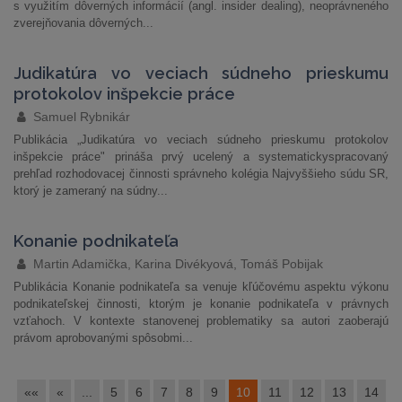
s využitím dôverných informácií (angl. insider dealing), neoprávneného
zverejňovania dôverných...
Judikatúra vo veciach súdneho prieskumu
protokolov inšpekcie práce
Samuel Rybnikár
Publikácia „Judikatúra vo veciach súdneho prieskumu protokolov
inšpekcie práce" prináša prvý ucelený a systematickyspracovaný
prehľad rozhodovacej činnosti správneho kolégia Najvyššieho súdu SR,
ktorý je zameraný na súdny...
Konanie podnikateľa
Martin Adamička, Karina Divékyová, Tomáš Pobijak
Publikácia Konanie podnikateľa sa venuje kľúčovému aspektu výkonu
podnikateľskej činnosti, ktorým je konanie podnikateľa v právnych
vzťahoch. V kontexte stanovenej problematiky sa autori zaoberajú
právom aprobovanými spôsobmi...
««
«
...
5
6
7
8
9
10
11
12
13
14