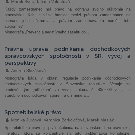
Marek Švec, Tatiana Valentová
Každý zamestnanec má právo na ochranu svojho súkromia na
pracovisku. Kde je však hranica medzi právom zamestnanca na
ochranu jeho súkromia a právom zamestnávateľa narušiť toto
súkromie?
Monografia „Prevencia negatívneho zásahu do...
Právna úprava podnikania dôchodkových
správcovských spoločností v SR: vývoj a
perspektívy
Andrea Slezáková
Monografia báda v oblasti regulácie podnikania dôchodkových
správcovských spoločností v Slovenskej republike. Venuje sa
predovšetkým „míľnikom" vo vývoji zákona č. 43/2004 Z. z. o
starobnom dôchodkovom sporení a o zmene a...
Spotrebiteľské právo
Monika Jurčová, Veronika Borkovičová, Marek Maslák
Spotrebiteľské právo je prvá učebnica na slovenskom trhu právnickej
literatúry, ktorá sa koncentruje na túto problematiku komplexne.