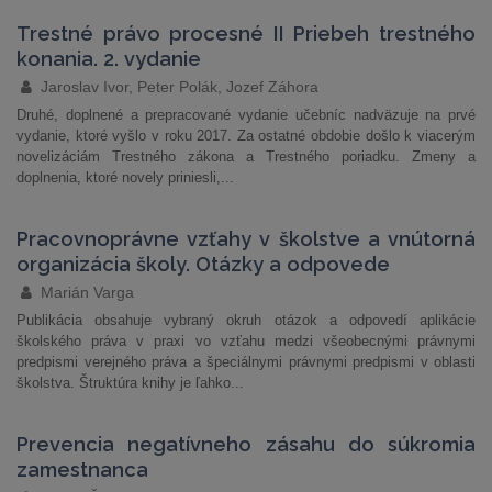
Trestné právo procesné II Priebeh trestného
konania. 2. vydanie
Jaroslav Ivor, Peter Polák, Jozef Záhora
Druhé, doplnené a prepracované vydanie učebníc nadväzuje na prvé
vydanie, ktoré vyšlo v roku 2017. Za ostatné obdobie došlo k viacerým
novelizáciám Trestného zákona a Trestného poriadku. Zmeny a
doplnenia, ktoré novely priniesli,...
Pracovnoprávne vzťahy v školstve a vnútorná
organizácia školy. Otázky a odpovede
Marián Varga
Publikácia obsahuje vybraný okruh otázok a odpovedí aplikácie
školského práva v praxi vo vzťahu medzi všeobecnými právnymi
predpismi verejného práva a špeciálnymi právnymi predpismi v oblasti
školstva. Štruktúra knihy je ľahko...
Prevencia negatívneho zásahu do súkromia
zamestnanca