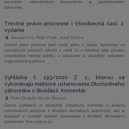
pacientom, zdravotníckym pracovníkom aj poskytovateľom
zdravotnej...
Trestné právo procesné I Všeobecná časť. 2.
vydanie
Jaroslav Ivor, Peter Polák, Jozef Záhora
Trestné právo procesné patrí medzi jedno z najviac dynamicky sa
rozvíjajúcich právnych odvetví a zatiaľ čo v minulosti bolo výsadou
vnútroštátnej trestnej politiky, v súčasnosti je zásadným spôsobom
ovplyvňované aj právom...
Vyhláška č. 193/2020 Z. z., ktorou sa
vykonávajú niektoré ustanovenia Obchodného
zákonníka o likvidácii. Komentár.
Peter Strapáč, Marián Ďurana
Cieľom publikácie je poskytnúť komplexný komentár a analýzu
vykonávacích predpisov k likvidácii obchodných spoločností, ako aj
poukázať a vysvetliť niektoré ustanovenia o likvidácii obchodných
spoločností. Ako vyplýva zo...