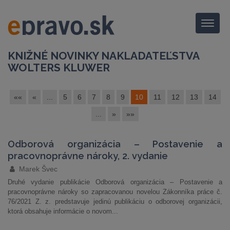
Menu
KNIŽNÉ NOVINKY NAKLADATEĽSTVA
WOLTERS KLUWER
««
«
...
5
6
7
8
9
10
11
12
13
14
...
»
»»
Odborová organizácia – Postavenie a
pracovnoprávne nároky, 2. vydanie
Marek Švec
Druhé vydanie publikácie Odborová organizácia – Postavenie a
pracovnoprávne nároky so zapracovanou novelou Zákonníka práce č.
76/2021 Z. z. predstavuje jedinú publikáciu o odborovej organizácii,
ktorá obsahuje informácie o novom...