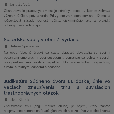
Jana Žuľová
Obsadzovanie pracovných miest je náročný proces, v ktorom zohráva
významnú úlohu právna veda. Pri výbere zamestnancov sa totiž musia
rešpektovať zásady rovnosti, zákaz diskriminácie, ako aj pravidlá
ochrany osobných údajov....
Susedské spory v obci, 2. vydanie
Helena Spišiaková
Na obce (obecné úrady) sa často obracajú obyvatelia so svojimi
podaniami smerujúcimi voči susedom a domáhajú sa ochrany svojich
práv pred rôznymi zásahmi, napríklad obťažovanie hlukom, zápachom,
tuhými a tekutými odpadmi a podobne....
Judikatúra Súdneho dvora Európskej únie vo
veciach zneužívania trhu a súvisiacich
trestnoprávnych otázok
Libor Klimek
Zneužívanie trhu (angl. market abuse) je pojem, ktorý zahŕňa
neoprávnené konanie na finančných trhoch a pozostáva z obchodovania