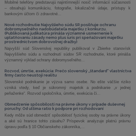
Mobilné telefóny predstavujú najintímnejší nosič informácií súčasnosti
– obsahujú komunikáciu, fotografie, lokalizačné údaje, prístupy k
bankovým účtom či zdravotné...
Nové rozhodnutie Najvyššieho súdu SR posilňuje ochranu
dobromyseľného nadobúdateľa majetku z konkurzu.
(Publikovaná judikatúra prináša významné usmernenie k
uplatňovaniu zásady nemo plus iuris pri speňažovaní majetku
prostredníctvom dobrovoľnej dražby)
Najvyšší súd Slovenskej republiky publikoval v Zbierke stanovísk
Najvyššieho súdu a rozhodnutí súdov SR rozhodnutie, ktoré prináša
významný výklad ochrany dobromyseľného...
Rozvod, úmrtie, exekúcia: Prečo slovenský „štandard“ vlastníctva
firmy často neustojí realitu
Slovenské podnikanie je výzva samo osebe. No ešte väčšie riziko
vzniká vtedy, keď je súkromný majetok a podnikanie „v jednej
peňaženke“. Rozvod spoločníka, úmrtie, exekúcia či...
Obmedzenie spôsobilosti na právne úkony v prípade duševnej
poruchy: Od ultima ratio k podpore pri rozhodovaní
Kedy môže súd obmedziť spôsobilosť fyzickej osoby na právne úkony
a aké sú hranice tohto zásahu? Príspevok analyzuje platnú právnu
úpravu podľa § 10 Občianskeho zákonníka,...