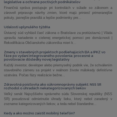
legislatíve a ochrane poctivých podnikateľov
Finančná správa postupuje pri kontrolách v súlade so zákonom a
zároveň pripravuje návrhy zmien, ktoré majú priniesť primeranejšie
pokuty, jasnejšie pravidlá a lepšie podmienky pre...
Udalosti uplynulého týždňa
Ústavný súd vyhlásil časť zákona o Bratislave za protiústavnú | Vláda
upravila nariadenie o cielenej energetickej pomoci pre domácnosti |
Rekodifikácia Občianskeho zákonníka mieri k...
Zmeny v stavebných projektoch podliehajúcich EIA a IPKZ vo
fáze po vydaní integrovaného povolenia: procesné a
povoľovacie dôsledky novej legislatívy
Každý investor, developer alebo priemyselný podnik vie, že schválením
stavebného zámeru sa projekt v reálnom živote málokedy definitívne
uzatvára. Počas fázy realizácie bežne...
Zdravotná poisťovňa ako súkromnoprávny subjekt: NSS SR
rozhodol o úhradách nekategorizovaných liekov
Veľký senát Najvyššieho správneho súdu Slovenskej republiky (NSS
SR) posudzoval odmietnutie úhrady lieku, ktorý nebol zaradený v
zozname kategorizovaných liekov, a teda nebol štandardne...
Kedy a ako možno zaistiť mobilný telefón?