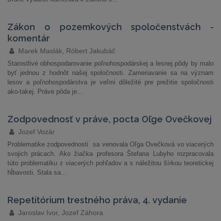
Zákon o pozemkových spoločenstvách -
komentár
Marek Maslák, Róbert Jakubáč
Starostlivé obhospodarovanie poľnohospodárskej a lesnej pôdy by malo
byť jednou z hodnôt našej spoločnosti. Zameriavanie sa na význam
lesov a poľnohospodárstva je veľmi dôležité pre prežitie spoločnosti
ako-takej. Práve pôda je...
Zodpovednosť v práve, pocta Oľge Ovečkovej
Jozef Vozár
Problematike zodpovednosti sa venovala Oľga Ovečková vo viacerých
svojich prácach. Ako žiačka profesora Štefana Lubyho rozpracovala
túto problematiku z viacerých pohľadov a s náležitou šírkou teoretickej
hĺbavosti. Stala sa...
Repetitórium trestného práva, 4. vydanie
Jaroslav Ivor, Jozef Záhora