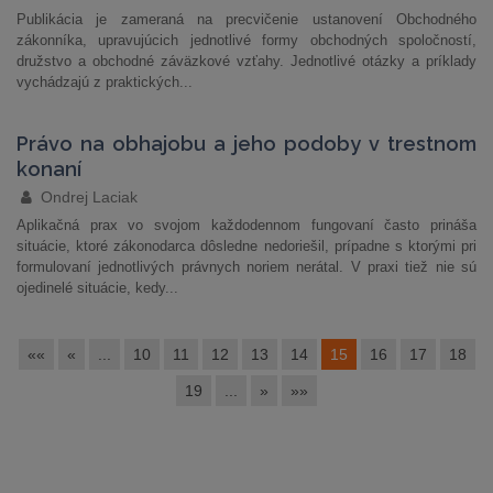
Publikácia je zameraná na precvičenie ustanovení Obchodného
zákonníka, upravujúcich jednotlivé formy obchodných spoločností,
družstvo a obchodné záväzkové vzťahy. Jednotlivé otázky a príklady
vychádzajú z praktických...
Právo na obhajobu a jeho podoby v trestnom
konaní
Ondrej Laciak
Aplikačná prax vo svojom každodennom fungovaní často prináša
situácie, ktoré zákonodarca dôsledne nedoriešil, prípadne s ktorými pri
formulovaní jednotlivých právnych noriem nerátal. V praxi tiež nie sú
ojedinelé situácie, kedy...
««
«
...
10
11
12
13
14
15
16
17
18
19
...
»
»»