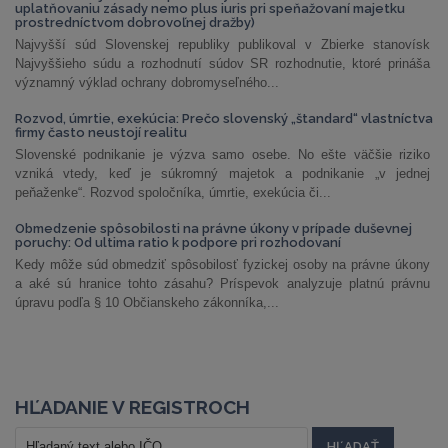
uplatňovaniu zásady nemo plus iuris pri speňažovaní majetku
prostredníctvom dobrovoľnej dražby)
Najvyšší súd Slovenskej republiky publikoval v Zbierke stanovísk
Najvyššieho súdu a rozhodnutí súdov SR rozhodnutie, ktoré prináša
významný výklad ochrany dobromyseľného...
Rozvod, úmrtie, exekúcia: Prečo slovenský „štandard“ vlastníctva
firmy často neustojí realitu
Slovenské podnikanie je výzva samo osebe. No ešte väčšie riziko
vzniká vtedy, keď je súkromný majetok a podnikanie „v jednej
peňaženke“. Rozvod spoločníka, úmrtie, exekúcia či...
Obmedzenie spôsobilosti na právne úkony v prípade duševnej
poruchy: Od ultima ratio k podpore pri rozhodovaní
Kedy môže súd obmedziť spôsobilosť fyzickej osoby na právne úkony
a aké sú hranice tohto zásahu? Príspevok analyzuje platnú právnu
úpravu podľa § 10 Občianskeho zákonníka,...
HĽADANIE V REGISTROCH