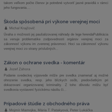
takom veľkom počte členov je potrebné vytvoriť jasné pravidlá v rámci
jeho fungovania....
Škoda spôsobená pri výkone verejnej moci
Michal Krajčovič
Úvaha o možnosti jej paušalizovanej náhrady de lege ferendaPublikácia
sa venuje problematike zodpovednosti orgánov verejnej moci za
zákonnosť výkonu im zverenej právomoci. Hoci sa zákonnosť výkonu
verejnej moci zo strany príslušných...
Zákon o ochrane svedka - komentár
Jozef Záhora
Podanie svedeckej výpovede môže pre svedka znamenať aj možné
ohrozenie svedka, resp. jeho blízkych osôb, predovšetkým pri
dokazovaní organizovanej kriminality. Z toho dôvodu môžu byť
svedkovia vystavení fyzickému násiliu či...
Prípadové štúdie z obchodného práva
Mojmír Mamojka, Mária T. Patakyová, Peter Lukáčka