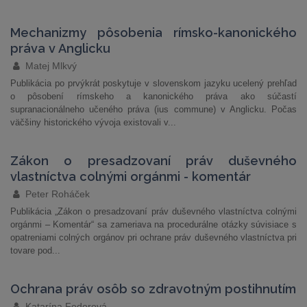
Mechanizmy pôsobenia rímsko-kanonického
práva v Anglicku
Matej Mlkvý
Publikácia po prvýkrát poskytuje v slovenskom jazyku ucelený prehľad
o pôsobení rímskeho a kanonického práva ako súčastí
supranacionálneho učeného práva (ius commune) v Anglicku. Počas
väčšiny historického vývoja existovali v...
Zákon o presadzovaní práv duševného
vlastníctva colnými orgánmi - komentár
Peter Roháček
Publikácia „Zákon o presadzovaní práv duševného vlastníctva colnými
orgánmi – Komentár“ sa zameriava na procedurálne otázky súvisiace s
opatreniami colných orgánov pri ochrane práv duševného vlastníctva pri
tovare pod...
Ochrana práv osôb so zdravotným postihnutím
Katarína Fedorová