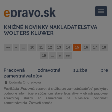
Menu
KNIŽNÉ NOVINKY NAKLADATEĽSTVA
WOLTERS KLUWER
««
«
...
10
11
12
13
14
15
16
17
18
19
...
»
»»
Pracovná zdravotná služba pre
zamestnávateľov
Ľudmila Ondrejková
Publikácia „Pracovná zdravotná služba pre zamestnávateľov“ poskytuje
podrobné informácie o súčasnom stave legislatívy v oblasti pracovnej
zdravotnej služby so zameraním na súvisiace povinnosti
zamestnávateľa. Zároveň prináša...