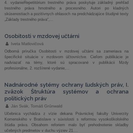
4. vydanieRepetitórium trestného práva poskytuje základný prehľad
trestného práva hmotného a procesného. Autori po kladných
skúsenostiach a pozitívnych ohlasoch na predchádzajúce študijné texty
„Základy trestného práva“,...
Osobitosti v mzdovej učtárni
Iveta Matlovičová
Odborná príručka Osobitosti v mzdovej učtárni sa zameriava na
špecifické situácie v mzdovom účtovníctve. Cieľom publikácie je
nadviazať na témy, ktoré sú spracované v publikácii Mzdy
profesionálne, 2. rozšírené vydanie,...
Nadnárodné sytémy ochrany ľudských práv, I.
zväzok Štruktúra systémov a ochrana
politických práv
Ján Svák, Tomáš Grűnwald
Učebnica vychádza z vízie dekana Právnickej fakulty Univerzity
Komenského v Bratislave v súvislosti s reformou vysokoškolského
štúdia práva. Obsahom reforiem malo byť prehodnotenie skladby
učebných predmetov v duchu výziev 21....