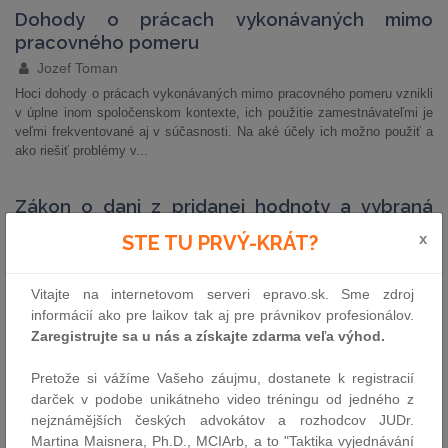
Dohody o prácach vykonávaných mimo
pracovného pomeru
Jozef Toman
Hoci dohody o prácach vykonávaných mimo pracovného pomeru vznikli
v úplne inom spoločenskom kontexte, ich použitie zamestnávateľmi je
veľmi frekventované aj v súčasnosti. Na aké účely ich možno použiť a
ako riešiť problémy v...
Zákon o dani z pridanej hodnoty a vybraná
judikatúra Súdneho dvora EÚ
x
STE TU PRVÝ-KRÁT?
Mojmír Beňo, Alena Zuziková
Mimoriadna komplikovanosť pravidiel spoločného systému DPH, ich
Vitajte na internetovom serveri epravo.sk. Sme zdroj
transpozícia do vnútroštátneho právneho poriadku, ako aj potreba ich
informácií ako pre laikov tak aj pre právnikov profesionálov.
správnej aplikácie sa stali impulzom pre vznik knižného diela, ktoré
Zaregistrujte sa u nás a získajte zdarma veľa výhod.
ustanovenia slovenského zákona...
Pretože si vážíme Vašeho záujmu, dostanete k registracií
Investigatívna psychológia. 2. vydanie
darček v podobe unikátneho video tréningu od jedného z
Ondrej Kubík
nejznámějších českých advokátov a rozhodcov JUDr.
Martina Maisnera, Ph.D., MCIArb, a to "Taktika vyjednávání
Druhé doplnené a prepracované vydanie interdisciplinárnej odbornej