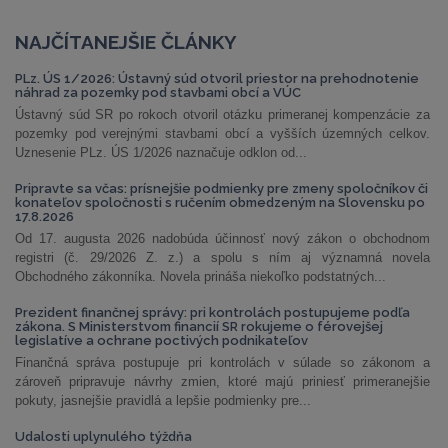
NAJČÍTANEJŠIE ČLÁNKY
PLz. ÚS 1/2026: Ústavný súd otvoril priestor na prehodnotenie
náhrad za pozemky pod stavbami obcí a VÚC
Ústavný súd SR po rokoch otvoril otázku primeranej kompenzácie za
pozemky pod verejnými stavbami obcí a vyšších územných celkov.
Uznesenie PLz. ÚS 1/2026 naznačuje odklon od...
Pripravte sa včas: prísnejšie podmienky pre zmeny spoločníkov či
konateľov spoločnosti s ručením obmedzeným na Slovensku po
17.8.2026
Od 17. augusta 2026 nadobúda účinnosť nový zákon o obchodnom
registri (č. 29/2026 Z. z.) a spolu s ním aj významná novela
Obchodného zákonníka. Novela prináša niekoľko podstatných...
Prezident finančnej správy: pri kontrolách postupujeme podľa
zákona. S Ministerstvom financií SR rokujeme o férovejšej
legislatíve a ochrane poctivých podnikateľov
Finančná správa postupuje pri kontrolách v súlade so zákonom a
zároveň pripravuje návrhy zmien, ktoré majú priniesť primeranejšie
pokuty, jasnejšie pravidlá a lepšie podmienky pre...
Udalosti uplynulého týždňa