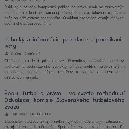
Publikácia prináša komplexný pohľad na práva osôb so zdravotným
postihnutím v kontexte národnej právnej úpravy a Dohovoru o právach
osôb so zdravotným postihnutím. Osobitnú pozornosť venuje otázkam
sociálneho zabezpečenia,...
Tabuľky a informácie pre dane a podnikanie
2019
Dušan Dobšovič
Obľúbená praktická príručka pre účtovníkov, daňových poradcov,
audítorov a podnikateľské subjekty prináša prehľad najdôležitejších
ustanovení, sadzieb, čísiel, termínov a pojmov z oblasti daní,
cestovných náhrad,...
Šport, futbal a právo - vo svetle rozhodnutí
Odvolacej komisie Slovenského futbalového
zväzu
Ján Svák, Lukáš Pitek
Slovenský futbalový zväz je nielen najväčším občianskym združením,
ale aj lídrom medzi národnými športovými zväzmi v našej krajine. Pri