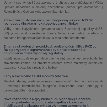
Ústavný súd vyhlásil časť zákona o Bratislave za protiústavnú | Vláda
upravila nariadenie o cielenej energetickej pomoci pre domácnosti |
Rekodifikácia Občianskeho zákonníka mieri k...
Zdravotná poisťovňa ako súkromnoprávny subjekt: NSS SR
rozhodol o úhradách nekategorizovaných liekov
Veľký senát Najvyššieho správneho súdu Slovenskej republiky (NSS
SR) posudzoval odmietnutie úhrady lieku, ktorý nebol zaradený v
zozname kategorizovaných liekov, a teda nebol štandardne...
Zmeny v stavebných projektoch podliehajúcich EIA a IPKZ vo
fáze po vydaní integrovaného povolenia: procesné a
povoľovacie dôsledky novej legislatívy
Každý investor, developer alebo priemyselný podnik vie, že schválením
stavebného zámeru sa projekt v reálnom živote málokedy definitívne
uzatvára. Počas fázy realizácie bežne...
Kedy a ako možno zaistiť mobilný telefón?
Mobilné telefóny predstavujú najintímnejší nosič informácií súčasnosti
– obsahujú komunikáciu, fotografie, lokalizačné údaje, prístupy k
bankovým účtom či zdravotné...
Nové rozhodnutie Najvyššieho súdu SR posilňuje ochranu
dobromyseľného nadobúdateľa majetku z konkurzu.
(Publikovaná judikatúra prináša významné usmernenie k