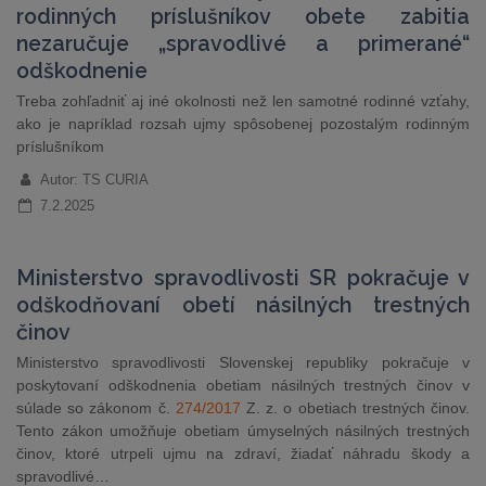
rodinných príslušníkov obete zabitia
nezaručuje „spravodlivé a primerané“
odškodnenie
Treba zohľadniť aj iné okolnosti než len samotné rodinné vzťahy,
ako je napríklad rozsah ujmy spôsobenej pozostalým rodinným
príslušníkom
Autor: TS CURIA
7.2.2025
Ministerstvo spravodlivosti SR pokračuje v
odškodňovaní obetí násilných trestných
činov
Ministerstvo spravodlivosti Slovenskej republiky pokračuje v
poskytovaní odškodnenia obetiam násilných trestných činov v
súlade so zákonom č.
274/2017
Z. z. o obetiach trestných činov.
Tento zákon umožňuje obetiam úmyselných násilných trestných
činov, ktoré utrpeli ujmu na zdraví, žiadať náhradu škody a
spravodlivé…