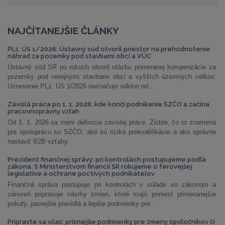
NAJČÍTANEJŠIE ČLÁNKY
PLz. ÚS 1/2026: Ústavný súd otvoril priestor na prehodnotenie
náhrad za pozemky pod stavbami obcí a VÚC
Ústavný súd SR po rokoch otvoril otázku primeranej kompenzácie za
pozemky pod verejnými stavbami obcí a vyšších územných celkov.
Uznesenie PLz. ÚS 1/2026 naznačuje odklon od...
Závislá práca po 1. 1. 2026: kde končí podnikanie SZČO a začína
pracovnoprávny vzťah
Od 1. 1. 2026 sa mení definícia závislej práce. Zistite, čo to znamená
pre spoluprácu so SZČO, aké sú riziká prekvalifikácie a ako správne
nastaviť B2B vzťahy.
Prezident finančnej správy: pri kontrolách postupujeme podľa
zákona. S Ministerstvom financií SR rokujeme o férovejšej
legislatíve a ochrane poctivých podnikateľov
Finančná správa postupuje pri kontrolách v súlade so zákonom a
zároveň pripravuje návrhy zmien, ktoré majú priniesť primeranejšie
pokuty, jasnejšie pravidlá a lepšie podmienky pre...
Pripravte sa včas: prísnejšie podmienky pre zmeny spoločníkov či