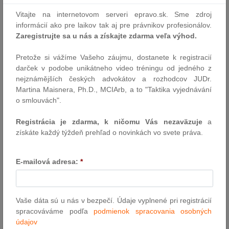
Stanovením takejto požiadavky štátnej príslušnosti Česká
Vitajte na internetovom serveri epravo.sk. Sme zdroj
republika a Poľsko nezabezpečujú rovnosť zaobchádzania so
informácií ako pre laikov tak aj pre právnikov profesionálov.
svojimi štátnymi príslušníkmi, pokiaľ ide o účinný výkon práva byť
Zaregistrujte sa u nás a získajte zdarma veľa výhod.
volený v komunálnych a európskych voľbách.
Pretože si vážíme Vašeho záujmu, dostanete k registracií
Autor: TS CURIA
darček v podobe unikátneho video tréningu od jedného z
21.2.2025
nejznámějších českých advokátov a rozhodcov JUDr.
Martina Maisnera, Ph.D., MCIArb, a to "Taktika vyjednávání
o smlouvách".
Verejné obstarávanie: Oznámenie o
výsledku sa musí venovať ponúkanému
Registrácia je zdarma, k ničomu Vás nezaväzuje
a
plneniu
získáte každý týždeň prehľad o novinkách vo svete práva.
Pri verejných obstarávaniach, kde sa od uchádzačov vyžaduje
návrh plnenia, či už ako hodnotiace kritérium alebo podstatná
E-mailová adresa:
*
náležitosť ponuky, dochádza často k problému, že v oznámení o
výsledku vyhodnotenia ponúk verejní obstarávatelia a
obstarávatelia neuvádzajú žiadne konkrétne informácie o tom, či
a akým spôsobom víťazné plnenie spĺňa podmienky…
Vaše dáta sú u nás v bezpečí. Údaje vyplnené pri registrácií
spracováváme podľa
podmienok spracovania osobných
Autor: AGM partners
údajov
20.2.2025