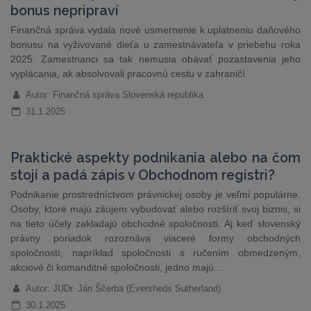
bonus nepripraví
Finančná správa vydala nové usmernenie k uplatneniu daňového
bonusu na vyživované dieťa u zamestnávateľa v priebehu roka
2025. Zamestnanci sa tak nemusia obávať pozastavenia jeho
vyplácania, ak absolvovali pracovnú cestu v zahraničí.
Autor: Finančná správa Slovenská republika
31.1.2025
Praktické aspekty podnikania alebo na čom
stojí a padá zápis v Obchodnom registri?
Podnikanie prostredníctvom právnickej osoby je veľmi populárne.
Osoby, ktoré majú záujem vybudovať alebo rozšíriť svoj biznis, si
na tieto účely zakladajú obchodné spoločnosti. Aj keď slovenský
právny poriadok rozoznáva viaceré formy obchodných
spoločností, napríklad spoločnosti s ručením obmedzeným,
akciové či komanditné spoločnosti, jedno majú…
Autor: JUDr. Ján Ščerba (Eversheds Sutherland)
30.1.2025