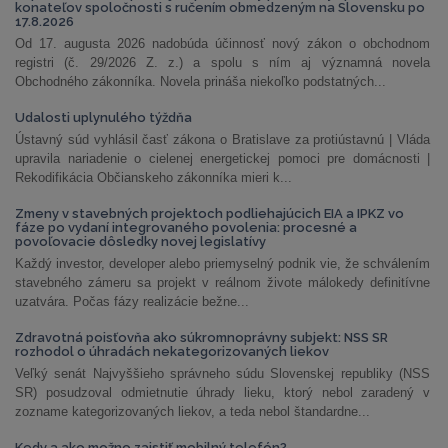
konateľov spoločnosti s ručením obmedzeným na Slovensku po
17.8.2026
Od 17. augusta 2026 nadobúda účinnosť nový zákon o obchodnom
registri (č. 29/2026 Z. z.) a spolu s ním aj významná novela
Obchodného zákonníka. Novela prináša niekoľko podstatných...
Udalosti uplynulého týždňa
Ústavný súd vyhlásil časť zákona o Bratislave za protiústavnú | Vláda
upravila nariadenie o cielenej energetickej pomoci pre domácnosti |
Rekodifikácia Občianskeho zákonníka mieri k...
Zmeny v stavebných projektoch podliehajúcich EIA a IPKZ vo
fáze po vydaní integrovaného povolenia: procesné a
povoľovacie dôsledky novej legislatívy
Každý investor, developer alebo priemyselný podnik vie, že schválením
stavebného zámeru sa projekt v reálnom živote málokedy definitívne
uzatvára. Počas fázy realizácie bežne...
Zdravotná poisťovňa ako súkromnoprávny subjekt: NSS SR
rozhodol o úhradách nekategorizovaných liekov
Veľký senát Najvyššieho správneho súdu Slovenskej republiky (NSS
SR) posudzoval odmietnutie úhrady lieku, ktorý nebol zaradený v
zozname kategorizovaných liekov, a teda nebol štandardne...
Kedy a ako možno zaistiť mobilný telefón?