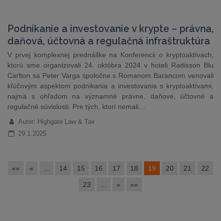
Podnikanie a investovanie v krypte – právna,
daňová, účtovná a regulačná infraštruktúra
V prvej komplexnej prednáške na Konferencii o kryptoaktívach,
ktorú sme organizovali 24. októbra 2024 v hoteli Radisson Blu
Carlton sa Peter Varga spoločne s Romanom Barancom venovali
kľúčovým aspektom podnikania a investovania s kryptoaktívami,
najmä s ohľadom na významné právne, daňové, účtovné a
regulačné súvislosti. Pre tých, ktorí nemali…
Autor: Highgate Law & Tax
29.1.2025
««
«
...
14
15
16
17
18
19
20
21
22
23
...
»
»»