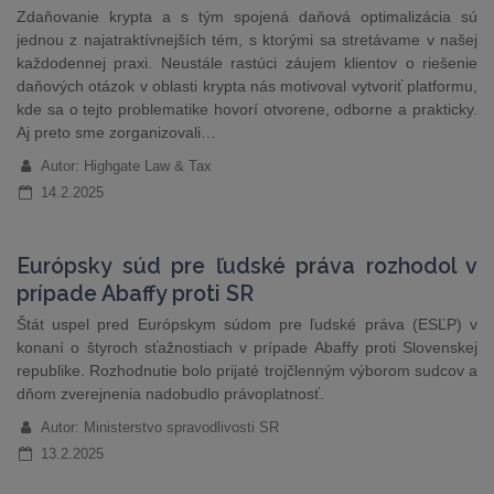
Zdaňovanie krypta a s tým spojená daňová optimalizácia sú
jednou z najatraktívnejších tém, s ktorými sa stretávame v našej
každodennej praxi. Neustále rastúci záujem klientov o riešenie
daňových otázok v oblasti krypta nás motivoval vytvoriť platformu,
kde sa o tejto problematike hovorí otvorene, odborne a prakticky.
Aj preto sme zorganizovali…
Autor: Highgate Law & Tax
14.2.2025
Európsky súd pre ľudské práva rozhodol v
prípade Abaffy proti SR
Štát uspel pred Európskym súdom pre ľudské práva (ESĽP) v
konaní o štyroch sťažnostiach v prípade Abaffy proti Slovenskej
republike. Rozhodnutie bolo prijaté trojčlenným výborom sudcov a
dňom zverejnenia nadobudlo právoplatnosť.
Autor: Ministerstvo spravodlivosti SR
13.2.2025