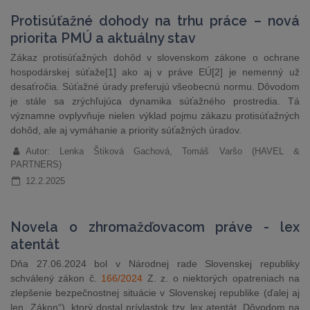
Protisúťažné dohody na trhu práce – nová
priorita PMÚ a aktuálny stav
Zákaz protisúťažných dohôd v slovenskom zákone o ochrane
hospodárskej súťaže[1] ako aj v práve EÚ[2] je nemenný už
desaťročia. Súťažné úrady preferujú všeobecnú normu. Dôvodom
je stále sa zrýchľujúca dynamika súťažného prostredia. Tá
významne ovplyvňuje nielen výklad pojmu zákazu protisúťažných
dohôd, ale aj vymáhanie a priority súťažných úradov.
Autor: Lenka Štiková Gachová, Tomáš Varšo (HAVEL &
PARTNERS)
12.2.2025
Novela o zhromažďovacom práve - lex
atentát
Dňa 27.06.2024 bol v Národnej rade Slovenskej republiky
schválený zákon č.
166/2024
Z. z. o niektorých opatreniach na
zlepšenie bezpečnostnej situácie v Slovenskej republike (ďalej aj
len „Zákon“), ktorý dostal prívlastok tzv. lex atentát. Dôvodom na