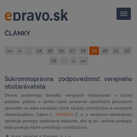
Menu
ČLÁNKY
««
«
...
14
15
16
17
18
19
20
21
22
23
...
»
»»
Súkromnoprávna zodpovednosť verejného
obstarávateľa
Denne prebiehajú desiatky verejných obstarávaní v rôznej
podobe, pričom v týchto často pomerne náročných procesoch
spravidla na seba narážajú rôzne záujmy uchádzačov a verejných
obstarávateľov. Zákon č.
343/2015
Z. z. o verejnom obstarávaní
upravuje postupy zadávania zákaziek, ako aj tzv. revízne postupy,
teda postupy ktoré umožňujú uchádzačom…
Autor: Hronček & Partners, s. r. o.