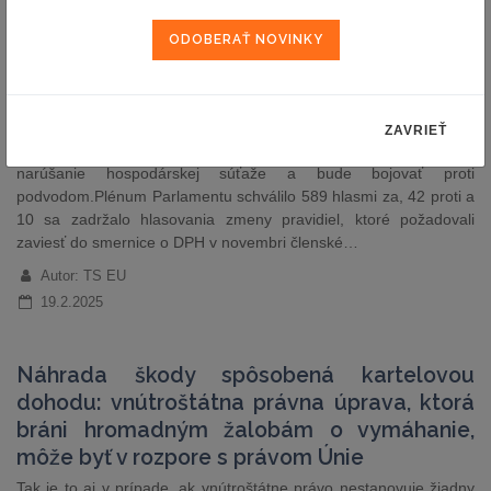
Parlament schválil aktualizáciu pravidiel
DPH pre digitálnu dobu
Aktualizácia bude vyžadovať platenie DPH za služby poskytované
ZAVRIEŤ
prostredníctvom online platforiem, čím sa ukončí nespravodlivé
narúšanie hospodárskej súťaže a bude bojovať proti
podvodom.Plénum Parlamentu schválilo 589 hlasmi za, 42 proti a
10 sa zadržalo hlasovania zmeny pravidiel, ktoré požadovali
zaviesť do smernice o DPH v novembri členské…
Autor: TS EU
19.2.2025
Náhrada škody spôsobená kartelovou
dohodu: vnútroštátna právna úprava, ktorá
bráni hromadným žalobám o vymáhanie,
môže byť v rozpore s právom Únie
Tak je to aj v prípade, ak vnútroštátne právo nestanovuje žiadny