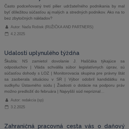
Často podceňovaný tretí pilier udržateľného podnikania by mal
byť dôležitou súčasťou aj malých a stredných podnikov. Ako na to
bez zbytočných nákladov?
Autor: Naďa Roštek (RUŽIČKA AND PARTNERS)
4.2.2025
Udalosti uplynulého týždňa
Škubla: NS zamietol dovolanie J. Haščáka týkajúce sa
odposluchov | Vláda schválila súbor legislatívnych úprav, sú
súčasťou dohody s LOZ | Monitorovacia skupina pre právny štát
sa zaoberala situáciou v SR | Výbor odobril kandidátku na
sudkyňu Ústavného súdu | Žiadosti o dotácie na podporu práv
možno predložiť do februára | Najvyšší súd nepriznal…
Autor: redakcia (sp)
3.2.2025
Zahraničná pracovná cesta vás o daňový