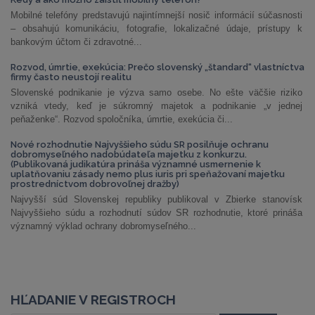
Mobilné telefóny predstavujú najintímnejší nosič informácií súčasnosti
– obsahujú komunikáciu, fotografie, lokalizačné údaje, prístupy k
bankovým účtom či zdravotné...
Rozvod, úmrtie, exekúcia: Prečo slovenský „štandard“ vlastníctva
firmy často neustojí realitu
Slovenské podnikanie je výzva samo osebe. No ešte väčšie riziko
vzniká vtedy, keď je súkromný majetok a podnikanie „v jednej
peňaženke“. Rozvod spoločníka, úmrtie, exekúcia či...
Nové rozhodnutie Najvyššieho súdu SR posilňuje ochranu
dobromyseľného nadobúdateľa majetku z konkurzu.
(Publikovaná judikatúra prináša významné usmernenie k
uplatňovaniu zásady nemo plus iuris pri speňažovaní majetku
prostredníctvom dobrovoľnej dražby)
Najvyšší súd Slovenskej republiky publikoval v Zbierke stanovísk
Najvyššieho súdu a rozhodnutí súdov SR rozhodnutie, ktoré prináša
významný výklad ochrany dobromyseľného...
HĽADANIE V REGISTROCH