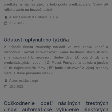
predloženie návrhu Zákona bolo podľa predkladateľa, Vlády SR
reflektovanie na bezpečnostnú…
Autor: Hronček & Partners, s. r. o.
11.2.2025
Udalosti uplynulého týždňa
V prípade únosu študentky nariadili vo veci znovu konať a
rozhodnúť | Rezort spravodlivosti: Zánik trestnosti istých skutkov
sme avizovali | Envirorezort: Súdny dvor EÚ potvrdil zlyhanie
predchádzajúcich vedení | Z. Piussi: Pochybenia polície a justície
sú tie najsmutnejšie témy | EP bude diskutovať o vývoji slobody
médií a stave právneho štátu v…
Autor: redakcia (sp)
10.2.2025
Odškodnenie obetí násilných trestných
činov: automatické vylúčenie niektorých