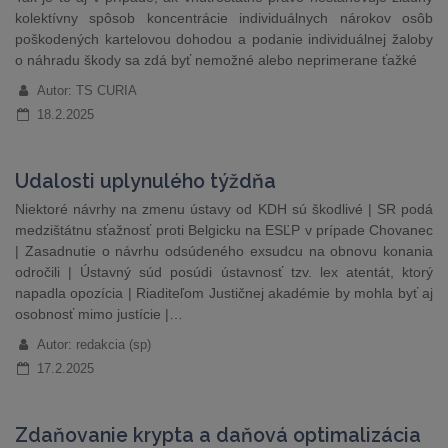
kolektívny spôsob koncentrácie individuálnych nárokov osôb
poškodených kartelovou dohodou a podanie individuálnej žaloby
o náhradu škody sa zdá byť nemožné alebo neprimerane ťažké
Autor: TS CURIA
18.2.2025
Udalosti uplynulého týždňa
Niektoré návrhy na zmenu ústavy od KDH sú škodlivé | SR podá
medzištátnu sťažnosť proti Belgicku na ESĽP v prípade Chovanec
| Zasadnutie o návrhu odsúdeného exsudcu na obnovu konania
odročili | Ústavný súd posúdi ústavnosť tzv. lex atentát, ktorý
napadla opozícia | Riaditeľom Justičnej akadémie by mohla byť aj
osobnosť mimo justície |…
Autor: redakcia (sp)
17.2.2025
Zdaňovanie krypta a daňová optimalizácia