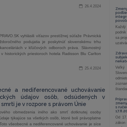
26.4.2024
Zmeny
podlie
integ
povoľo
Každý 
podnik
RAVO.SK vyhlásili víťazov prestížnej súťaže Právnická
sa pro
ždoročného podujatia je poskytnúť slovenskému trhu
uzatvár
kanceláriách v kľúčových odboroch práva. Slávnostný
Zdrav
v historických priestoroch hotela Radisson Blu Carlton
subjek
nekat
Veľký
25.4.2024
Slove
odmiet
zoznam
ecné a nediferencované uchovávanie
štandar
ických údajov osôb, odsúdených v
Pripra
 smrti je v rozpore s právom Únie
zmeny 
s ruč
17.8.2
ového obmedzenia iného ako smrť dotknutej osoby
Od 17.
daje týkajúce sa všetkých osôb, ktoré boli právoplatne
zákon 
 Toto všeobecné a nediferencované uchovávanie je síce