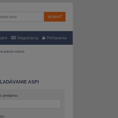
sáre
Registrácia
Prihlásenie
tné právne odbory
ĽADÁVANIE ASPI
o predpisu:
ov: