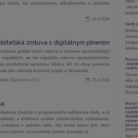
spolu
ým činom, ich vyšetrovaním, odhaľovaním a stíhaním
záko
podsta
24.4.2024
Kedy a
Mobiln
inform
ebiteľská zmluva s digitálnym plnením
fotog
bankov
edávno prešiel návrh zákona o ochrane spotrebiteľa[1]
z najväčších, ak nie najväčšiu reformu spotrebiteľského
Rozvod
„štand
 bola predložená samotnou Vládou SR, čo dáva pomerne
realit
ude táto reforma konečne prijatá a Slovenská…
Sloven
Ondáš (Glatzová & Co.)
23.4.2024
ešte v
majeto
Rozvod 
ňa
Nové r
posil
školstva záväzok z programového vyhlásenia vlády, a to
nadob
(Publi
aktický a efektívny systém celoživotného vzdelávania.
usmer
k vzdelaniu v každom veku, dať druhú šancu tým, ktorí
plus i
prostr
oveň vytvoriť zrozumiteľný systém pravidiel aj…
Najvyš