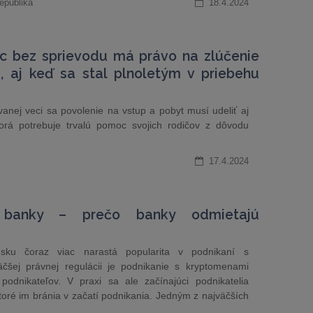
epublika
18.4.2024
c bez sprievodu má právo na zlúčenie
i, aj keď sa stal plnoletým v priebehu
anej veci sa povolenie na vstup a pobyt musí udeliť aj
ktorá potrebuje trvalú pomoc svojich rodičov z dôvodu
17.4.2024
s. banky – prečo banky odmietajú
sku čoraz viac narastá popularita v podnikaní s
čšej právnej regulácii je podnikanie s kryptomenami
odnikateľov. V praxi sa ale začínajúci podnikatelia
oré im bránia v začatí podnikania. Jedným z najväčších