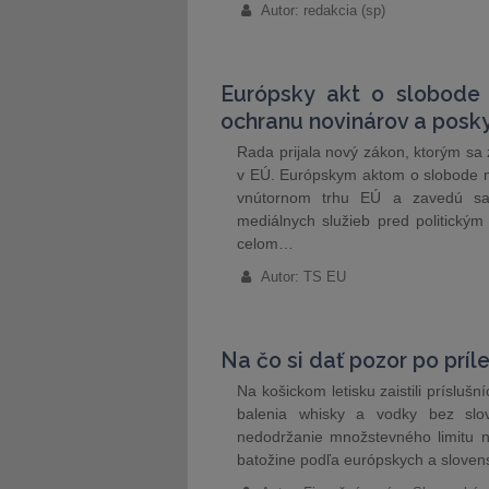
Autor: redakcia (sp)
Európsky akt o slobode 
ochranu novinárov a posk
Rada prijala nový zákon, ktorým sa 
v EÚ. Európskym aktom o slobode m
vnútornom trhu EÚ a zavedú sa 
mediálnych služieb pred politický
celom…
Autor: TS EU
Na čo si dať pozor po príle
Na košickom letisku zaistili prísluš
balenia whisky a vodky bez slov
nedodržanie množstevného limitu na
batožine podľa európskych a sloven