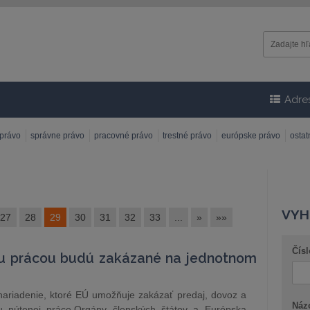
Adre
 právo
správne právo
pracovné právo
trestné právo
európske právo
osta
VYH
27
28
29
30
31
32
33
...
»
»»
Čísl
u prácou budú zakázané na jednotnom
 nariadenie, ktoré EÚ umožňuje zakázať predaj, dovoz a
Náz
 nútenej práce.Orgány členských štátov a Európska