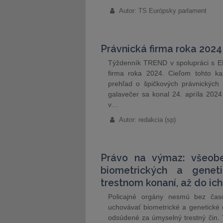
Autor: TS Európsky parlament
Právnická firma roka 2024
Týždenník TREND v spolupráci s EP
firma roka 2024. Cieľom tohto ka
prehľad o špičkových právnických 
galavečer sa konal 24. apríla 2024 
v…
Autor: redakcia (sp)
Právo na výmaz: všeob
biometrických a genet
trestnom konaní, až do ich
Policajné orgány nesmú bez čas
uchovávať biometrické a genetické ú
odsúdené za úmyselný trestný čin.