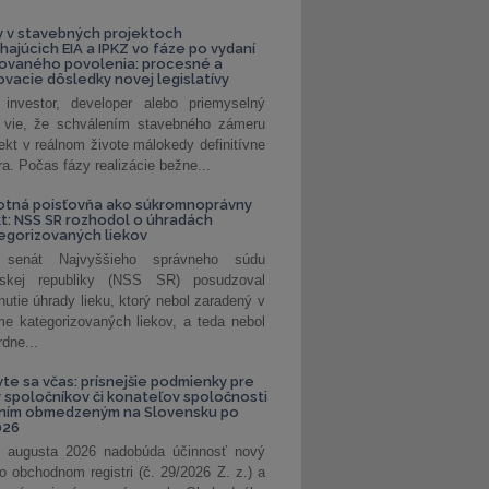
 v stavebných projektoch
hajúcich EIA a IPKZ vo fáze po vydaní
rovaného povolenia: procesné a
vacie dôsledky novej legislatívy
investor, developer alebo priemyselný
 vie, že schválením stavebného zámeru
jekt v reálnom živote málokedy definitívne
a. Počas fázy realizácie bežne...
otná poisťovňa ako súkromnoprávny
t: NSS SR rozhodol o úhradách
egorizovaných liekov
 senát Najvyššieho správneho súdu
nskej republiky (NSS SR) posudzoval
nutie úhrady lieku, ktorý nebol zaradený v
e kategorizovaných liekov, a teda nebol
dne...
vte sa včas: prísnejšie podmienky pre
spoločníkov či konateľov spoločnosti
ením obmedzeným na Slovensku po
026
 augusta 2026 nadobúda účinnosť nový
o obchodnom registri (č. 29/2026 Z. z.) a