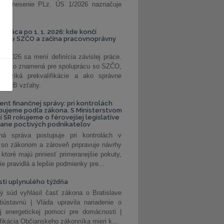
. Uznesenie PLz. ÚS 1/2026 naznačuje
od...
á práca po 1. 1. 2026: kde končí
kanie SZČO a začína pracovnoprávny
1. 2026 sa mení definícia závislej práce.
e, čo to znamená pre spoluprácu so SZČO,
 riziká prekvalifikácie a ako správne
iť B2B vzťahy.
ent finančnej správy: pri kontrolách
pujeme podľa zákona. S Ministerstvom
ií SR rokujeme o férovejšej legislatíve
rane poctivých podnikateľov
ná správa postupuje pri kontrolách v
 so zákonom a zároveň pripravuje návrhy
 ktoré majú priniesť primeranejšie pokuty,
ie pravidlá a lepšie podmienky pre...
ti uplynulého týždňa
ý súd vyhlásil časť zákona o Bratislave
tiústavnú | Vláda upravila nariadenie o
ej energetickej pomoci pre domácnosti |
fikácia Občianskeho zákonníka mieri k...