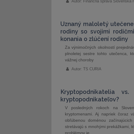
Autor: Finančná správa Slovenská r
Uznaný maloletý utečene
rodiny so svojimi rodičm
konania o zlúčení rodiny
Za výnimočných okolností prejednáv
plnoletej sestre tohto utečenca, 
vážnej choroby
Autor: TS CURIA
Kryptopodnikatelia v
kryptopodnikateľov?
V posledných rokoch na Sloven
kryptomenami. Aj napriek čoraz vä
obľúbenou doménou začínajúcich p
stretávajú s mnohými prekážkami, kt
problémov je…