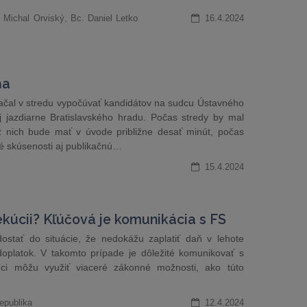
. Michal Orviský, Bc. Daniel Letko
16.4.2024
ňa
ačal v stredu vypočúvať kandidátov na sudcu Ústavného
 jazdiarne Bratislavského hradu. Počas stredy by mal
 nich bude mať v úvode približne desať minút, počas
é skúsenosti aj publikačnú…
15.4.2024
kúcii? Kľúčová je komunikácia s FS
ostať do situácie, že nedokážu zaplatiť daň v lehote
doplatok. V takomto prípade je dôležité komunikovať s
i môžu využiť viaceré zákonné možnosti, ako túto
epublika
12.4.2024