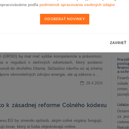
celkov
spracováváme podľa
podmienok spracovania osobných údajov
, a to v kategórii Pro Bono & CSR. „Hoci nás cena veľmi
odklon 
nám mnoho ľudí a pýtalo sa, prečo sa tak stalo. Vrátenie
zátorom ani ich podporovateľom. Cenu sme…
Závisl
podni
30.4.2024
vzťah
Od 1. 
Zistit
ZAVRIEŤ
aké sú
ňa
nastav
tví (ÚRSO) by mal mať vyššie kompetencie a právomoci.
Prezid
 o regulácii v sieťových odvetviach, ktorý poslanci
postu
financ
unuli do druhého čítania. Súčasťou návrhu sú aj zmeny
a och
dpore obnoviteľných zdrojov energie, ale aj zákona o…
Finanč
29.4.2024
súlade
zmien,
jasnejš
sko k zásadnej reforme Colného kódexu
Udalos
Ústavn
za pro
exu EÚ by zmenilo spôsob, akým colné orgány fungujú,
cielen
ú tovar, ktorý si ľudia objednávajú online.
Rekodi