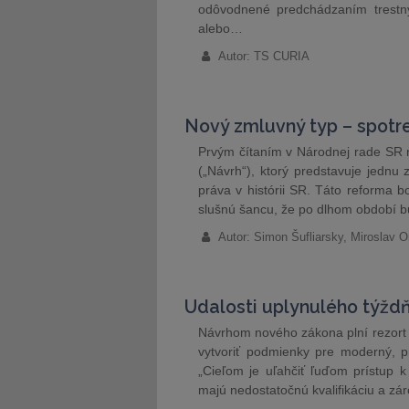
odôvodnené predchádzaním trestn
alebo…
Autor: TS CURIA
Nový zmluvný typ – spotr
Prvým čítaním v Národnej rade SR n
(„Návrh“), ktorý predstavuje jednu 
práva v histórii SR. Táto reforma
slušnú šancu, že po dlhom období b
Autor: Simon Šufliarsky, Miroslav 
Udalosti uplynulého týžd
Návrhom nového zákona plní rezort 
vytvoriť podmienky pre moderný, pr
„Cieľom je uľahčiť ľuďom prístup 
majú nedostatočnú kvalifikáciu a zár