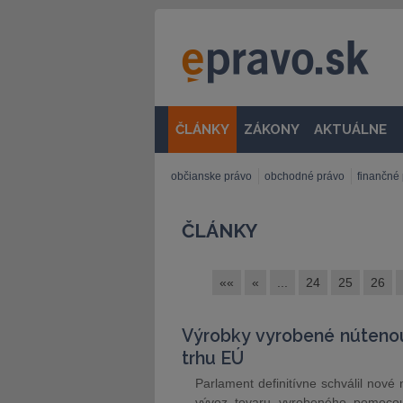
ČLÁNKY
ZÁKONY
AKTUÁLNE
občianske právo
obchodné právo
finančné
ČLÁNKY
««
«
...
24
25
26
Výrobky vyrobené núteno
trhu EÚ
Parlament definitívne schválil nové
vývoz tovaru vyrobeného pomocou