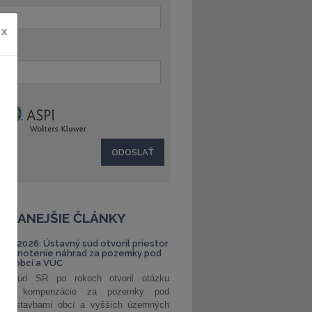
x
:
ČÍTANEJŠIE ČLÁNKY
S 1/2026: Ústavný súd otvoril priestor
ehodnotenie náhrad za pozemky pod
ami obcí a VÚC
ný súd SR po rokoch otvoril otázku
ranej kompenzácie za pozemky pod
ými stavbami obcí a vyšších územných