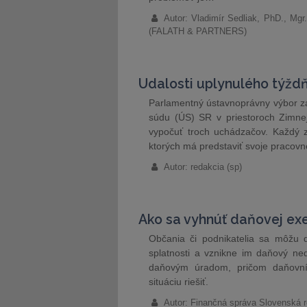
Autor: Vladimír Sedliak, PhD., Mgr
(FALATH & PARTNERS)
Udalosti uplynulého týžd
Parlamentný ústavnoprávny výbor z
súdu (ÚS) SR v priestoroch Zimnej
vypočuť troch uchádzačov. Každý z
ktorých má predstaviť svoje pracovn
Autor: redakcia (sp)
Ako sa vyhnúť daňovej exe
Občania či podnikatelia sa môžu d
splatnosti a vznikne im daňový ne
daňovým úradom, pričom daňovníc
situáciu riešiť.
Autor: Finančná správa Slovenská r