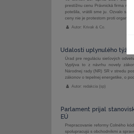
prestížnu cenu Právnická firma roka
potešila, vrátili sme ju. Ozvalo sa 
ceny nie je protestom proti organi
Autor: Krivak & Co.
Udalosti uplynulého týžd
Úrad pre reguláciu sieťových odve
Vyplýva to z návrhu novely zákona
Národnej rady (NR) SR v stredu pos
zákonov o tepelnej energetike, o po
Autor: redakcia (sp)
Parlament prijal stanovi
EÚ
Prepracovanie reformy Colného kód
spolupracujú s obchodníkmi a spravuj