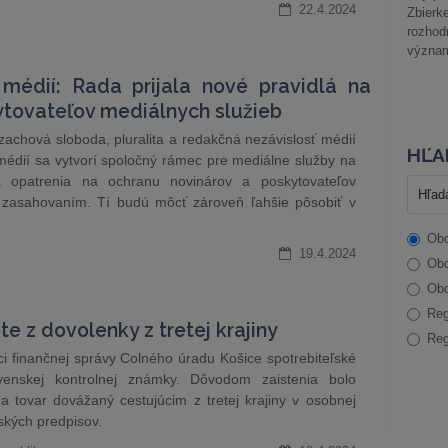
22.4.2024
Zbier
rozhod
význam
médií: Rada prijala nové pravidlá na
ytovateľov mediálnych služieb
zachová sloboda, pluralita a redakčná nezávislosť médií
HĽA
édií sa vytvorí spoločný rámec pre mediálne služby na
opatrenia na ochranu novinárov a poskytovateľov
m zasahovaním. Tí budú môcť zároveň ľahšie pôsobiť v
Obc
19.4.2024
Obc
Obc
Reg
te z dovolenky z tretej krajiny
Reg
níci finančnej správy Colného úradu Košice spotrebiteľské
enskej kontrolnej známky. Dôvodom zaistenia bolo
 tovar dovážaný cestujúcim z tretej krajiny v osobnej
ských predpisov.