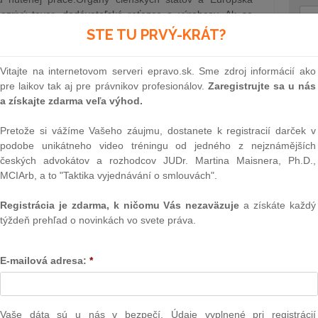
zrivý tovar, dodávateľské reťazce a výrobcov. Ak sa
 použitím nútenej práce, už ho nebude možné predávať
STE TU PRVÝ-KRÁT?
Text
3.5.2024
Vitajte na internetovom serveri epravo.sk. Sme zdroj informácií ako
pre laikov tak aj pre právnikov profesionálov.
Zaregistrujte sa u nás
a získajte zdarma veľa výhod.
 žaloby
Pretože si vážíme Vašeho záujmu, dostanete k registracií darček v
skej republike podávať žaloby na ochranu kolektívnych
podobe unikátneho video tréningu od jedného z nejznámějších
ikateľom, že budú čeliť žalobám o značné sumy tvorené
českých advokátov a rozhodcov JUDr. Martina Maisnera, Ph.D.,
rokov? Majú sa podnikatelia opäť obávať obdobia, kedy
MCIArb, a to "Taktika vyjednávání o smlouvách".
ny občianskych združení zameraných na ochranu…
Registrácia je zdarma, k ničomu Vás nezaväzuje
a získáte každý
JUDr. Norbert Havrila (LEGATE)
2.5.2024
týždeň prehľad o novinkách vo svete práva.
NAJ
PLz. Ú
vnickej ceny je apelom na advokátsku
na pr
E-mailová adresa:
*
stavb
celária Krivak & Co. vrátila ocenenie
Ústav
prime
verejn
Vaše dáta sú u nás v bezpečí. Údaje vyplnené pri registrácií
a advokátska kancelária Krivak & Co. už po piatykrát