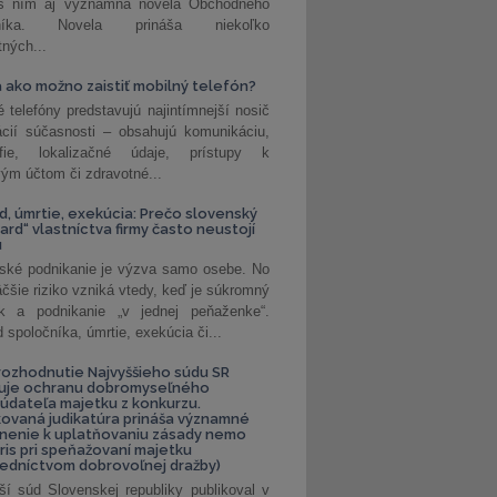
 s ním aj významná novela Obchodného
nníka. Novela prináša niekoľko
tných...
 ako možno zaistiť mobilný telefón?
é telefóny predstavujú najintímnejší nosič
ácií súčasnosti – obsahujú komunikáciu,
rafie, lokalizačné údaje, prístupy k
ým účtom či zdravotné...
, úmrtie, exekúcia: Prečo slovenský
ard“ vlastníctva firmy často neustojí
u
ské podnikanie je výzva samo osebe. No
äčšie riziko vzniká vtedy, keď je súkromný
k a podnikanie „v jednej peňaženke“.
spoločníka, úmrtie, exekúcia či...
ozhodnutie Najvyššieho súdu SR
ňuje ochranu dobromyseľného
údateľa majetku z konkurzu.
kovaná judikatúra prináša významné
nenie k uplatňovaniu zásady nemo
uris pri speňažovaní majetku
edníctvom dobrovoľnej dražby)
ší súd Slovenskej republiky publikoval v