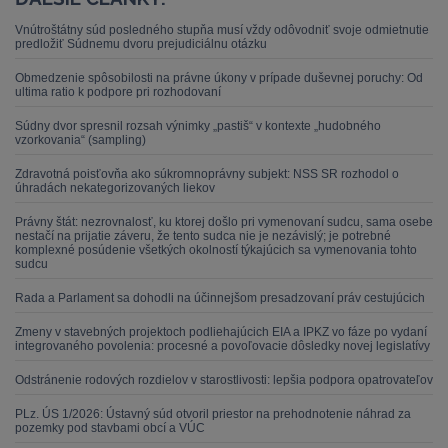
Vnútroštátny súd posledného stupňa musí vždy odôvodniť svoje odmietnutie
predložiť Súdnemu dvoru prejudiciálnu otázku
Obmedzenie spôsobilosti na právne úkony v prípade duševnej poruchy: Od
ultima ratio k podpore pri rozhodovaní
Súdny dvor spresnil rozsah výnimky „pastiš“ v kontexte „hudobného
vzorkovania“ (sampling)
Zdravotná poisťovňa ako súkromnoprávny subjekt: NSS SR rozhodol o
úhradách nekategorizovaných liekov
Právny štát: nezrovnalosť, ku ktorej došlo pri vymenovaní sudcu, sama osebe
nestačí na prijatie záveru, že tento sudca nie je nezávislý; je potrebné
komplexné posúdenie všetkých okolností týkajúcich sa vymenovania tohto
sudcu
Rada a Parlament sa dohodli na účinnejšom presadzovaní práv cestujúcich
Zmeny v stavebných projektoch podliehajúcich EIA a IPKZ vo fáze po vydaní
integrovaného povolenia: procesné a povoľovacie dôsledky novej legislatívy
Odstránenie rodových rozdielov v starostlivosti: lepšia podpora opatrovateľov
PLz. ÚS 1/2026: Ústavný súd otvoril priestor na prehodnotenie náhrad za
pozemky pod stavbami obcí a VÚC