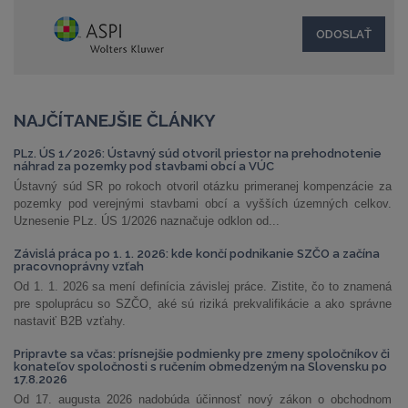
NAJČÍTANEJŠIE ČLÁNKY
PLz. ÚS 1/2026: Ústavný súd otvoril priestor na prehodnotenie
náhrad za pozemky pod stavbami obcí a VÚC
Ústavný súd SR po rokoch otvoril otázku primeranej kompenzácie za
pozemky pod verejnými stavbami obcí a vyšších územných celkov.
Uznesenie PLz. ÚS 1/2026 naznačuje odklon od...
Závislá práca po 1. 1. 2026: kde končí podnikanie SZČO a začína
pracovnoprávny vzťah
Od 1. 1. 2026 sa mení definícia závislej práce. Zistite, čo to znamená
pre spoluprácu so SZČO, aké sú riziká prekvalifikácie a ako správne
nastaviť B2B vzťahy.
Pripravte sa včas: prísnejšie podmienky pre zmeny spoločníkov či
konateľov spoločnosti s ručením obmedzeným na Slovensku po
17.8.2026
Od 17. augusta 2026 nadobúda účinnosť nový zákon o obchodnom