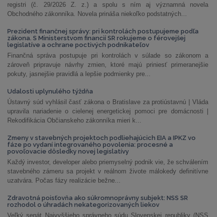
registri (č. 29/2026 Z. z.) a spolu s ním aj významná novela
Obchodného zákonníka. Novela prináša niekoľko podstatných...
Prezident finančnej správy: pri kontrolách postupujeme podľa
zákona. S Ministerstvom financií SR rokujeme o férovejšej
legislatíve a ochrane poctivých podnikateľov
Finančná správa postupuje pri kontrolách v súlade so zákonom a
zároveň pripravuje návrhy zmien, ktoré majú priniesť primeranejšie
pokuty, jasnejšie pravidlá a lepšie podmienky pre...
Udalosti uplynulého týždňa
Ústavný súd vyhlásil časť zákona o Bratislave za protiústavnú | Vláda
upravila nariadenie o cielenej energetickej pomoci pre domácnosti |
Rekodifikácia Občianskeho zákonníka mieri k...
Zmeny v stavebných projektoch podliehajúcich EIA a IPKZ vo
fáze po vydaní integrovaného povolenia: procesné a
povoľovacie dôsledky novej legislatívy
Každý investor, developer alebo priemyselný podnik vie, že schválením
stavebného zámeru sa projekt v reálnom živote málokedy definitívne
uzatvára. Počas fázy realizácie bežne...
Zdravotná poisťovňa ako súkromnoprávny subjekt: NSS SR
rozhodol o úhradách nekategorizovaných liekov
Veľký senát Najvyššieho správneho súdu Slovenskej republiky (NSS