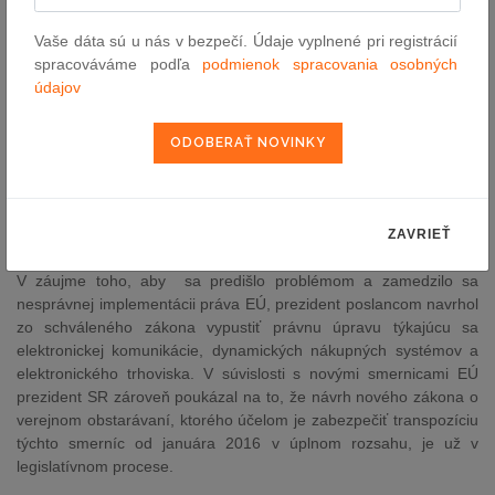
rámec toho, čo dovoľujú nové smernice EÚ.
Vaše dáta sú u nás v bezpečí. Údaje vyplnené pri registrácií
Schválený zákon zároveň podľa Kisku neobsahuje povinný odkaz
spracováváme podľa
podmienok spracovania osobných
na novú legislatívu EÚ, hoci preberá jej ustanovenia. Preto je
údajov
presvedčený, že v prípade úpravy dynamických nákupných
systémov sa tým dostáva do rozporu so starými smernicami EÚ,
na ktoré zákon naďalej odkazuje a ktoré majú prednosť pred
vnútroštátnou legislatívou. "Právna úprava, ktorá je zmätočná a
nejasná v tom, akým právnym režimom upraveným v práve EÚ sa
spravuje, môže v praxi vyvolať spory a spochybniť legitimitu
ZAVRIEŤ
uskutočneného verejného obstarávania," zdôraznil Kiska.
V záujme toho, aby sa predišlo problémom a zamedzilo sa
nesprávnej implementácii práva EÚ, prezident poslancom navrhol
zo schváleného zákona vypustiť právnu úpravu týkajúcu sa
elektronickej komunikácie, dynamických nákupných systémov a
elektronického trhoviska. V súvislosti s novými smernicami EÚ
prezident SR zároveň poukázal na to, že návrh nového zákona o
verejnom obstarávaní, ktorého účelom je zabezpečiť transpozíciu
týchto smerníc od januára 2016 v úplnom rozsahu, je už v
legislatívnom procese.