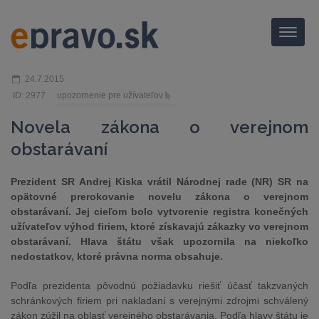
Menu
24.7.2015
ID: 2977
upozornenie pre užívateľov
Novela zákona o verejnom
obstarávaní
Prezident SR Andrej Kiska vrátil Národnej rade (NR) SR na
opätovné prerokovanie novelu zákona o verejnom
obstarávaní. Jej cieľom bolo vytvorenie registra konečných
užívateľov výhod firiem, ktoré získavajú zákazky vo verejnom
obstarávaní. Hlava štátu však upozornila na niekoľko
nedostatkov, ktoré právna norma obsahuje.
Podľa prezidenta pôvodnú požiadavku riešiť účasť takzvaných
schránkových firiem pri nakladaní s verejnými zdrojmi schválený
zákon zúžil na oblasť verejného obstarávania. Podľa hlavy štátu je