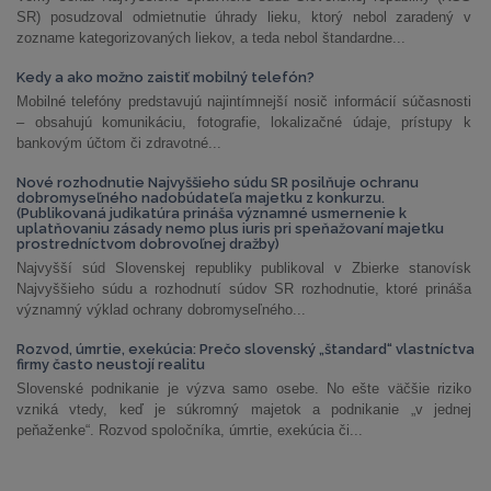
SR) posudzoval odmietnutie úhrady lieku, ktorý nebol zaradený v
zozname kategorizovaných liekov, a teda nebol štandardne...
Kedy a ako možno zaistiť mobilný telefón?
Mobilné telefóny predstavujú najintímnejší nosič informácií súčasnosti
– obsahujú komunikáciu, fotografie, lokalizačné údaje, prístupy k
bankovým účtom či zdravotné...
Nové rozhodnutie Najvyššieho súdu SR posilňuje ochranu
dobromyseľného nadobúdateľa majetku z konkurzu.
(Publikovaná judikatúra prináša významné usmernenie k
uplatňovaniu zásady nemo plus iuris pri speňažovaní majetku
prostredníctvom dobrovoľnej dražby)
Najvyšší súd Slovenskej republiky publikoval v Zbierke stanovísk
Najvyššieho súdu a rozhodnutí súdov SR rozhodnutie, ktoré prináša
významný výklad ochrany dobromyseľného...
Rozvod, úmrtie, exekúcia: Prečo slovenský „štandard“ vlastníctva
firmy často neustojí realitu
Slovenské podnikanie je výzva samo osebe. No ešte väčšie riziko
vzniká vtedy, keď je súkromný majetok a podnikanie „v jednej
peňaženke“. Rozvod spoločníka, úmrtie, exekúcia či...