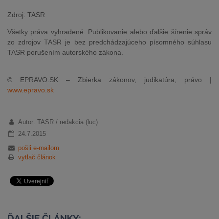
Zdroj: TASR
Všetky práva vyhradené. Publikovanie alebo ďalšie šírenie správ
zo zdrojov TASR je bez predchádzajúceho písomného súhlasu
TASR porušením autorského zákona.
© EPRAVO.SK – Zbierka zákonov, judikatúra, právo |
www.epravo.sk
Autor: TASR / redakcia (luc)
24.7.2015
pošli e-mailom
vytlač článok
ĎALŠIE ČLÁNKY: