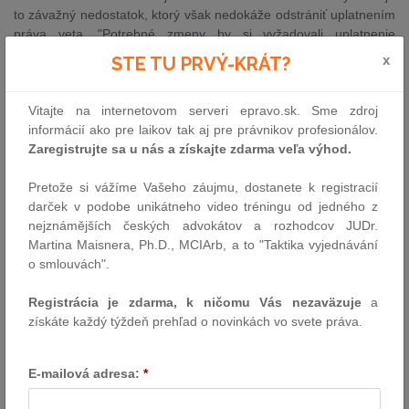
to závažný nedostatok, ktorý však nedokáže odstrániť uplatnením
práva veta. "Potrebné zmeny by si vyžadovali uplatnenie
zákonodarnej iniciatívy," poznamenal prezident.
x
STE TU PRVÝ-KRÁT?
Ďalším dôvodom, prečo sa rozhodol novelu vrátiť do parlamentu,
sú jej niektoré časti, ktoré poslanci NR SR doplnili do zákona
Vitajte na internetovom serveri epravo.sk. Sme zdroj
počas druhého čítania. Ide o významné zmeny pravidiel pre
informácií ako pre laikov tak aj pre právnikov profesionálov.
využívanie elektronického trhoviska, dynamických nákupných
Zaregistrujte sa u nás a získajte zdarma veľa výhod.
systémov pri zadávaní zákaziek a pravidiel pre komunikáciu vo
verejnom obstarávaní. V týchto častiach schválený zákon podľa
Pretože si vážíme Vašeho záujmu, dostanete k registracií
Kisku nedostatočne upravuje právne vzťahy vo verejnom
darček v podobe unikátneho video tréningu od jedného z
obstarávaní a nesprávne preberá právo Európskej únie (EÚ). "V
nejznámějších českých advokátov a rozhodcov JUDr.
praxi môže spôsobiť problémy v už aj tak komplikovanom procese
Martina Maisnera, Ph.D., MCIArb, a to "Taktika vyjednávání
verejného obstarávania," konštatoval Kiska.
o smlouvách".
Hlava štátu upozornila parlament aj na viacero ďalších
Registrácia je zdarma, k ničomu Vás nezaväzuje
a
nedostatkov. „Ich spoločným znakom je nesprávne, neúplné a
získáte každý týždeň prehľad o novinkách vo svete práva.
nedôsledné preberanie nových smerníc EÚ o verejnom
obstarávaní z roku 2014, ktoré musia členské krajiny
implementovať do 18. apríla budúceho roka," uviedol. V časti o
E-mailová adresa:
*
pravidlách komunikácie vo verejnom obstarávaní napríklad podľa
prezidenta novela umožňuje odklad niektorých ustanovení nad