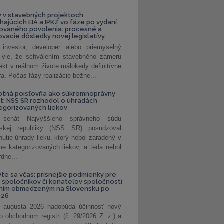
 v stavebných projektoch
hajúcich EIA a IPKZ vo fáze po vydaní
rovaného povolenia: procesné a
vacie dôsledky novej legislatívy
investor, developer alebo priemyselný
 vie, že schválením stavebného zámeru
jekt v reálnom živote málokedy definitívne
a. Počas fázy realizácie bežne...
otná poisťovňa ako súkromnoprávny
t: NSS SR rozhodol o úhradách
egorizovaných liekov
 senát Najvyššieho správneho súdu
nskej republiky (NSS SR) posudzoval
nutie úhrady lieku, ktorý nebol zaradený v
e kategorizovaných liekov, a teda nebol
dne...
vte sa včas: prísnejšie podmienky pre
spoločníkov či konateľov spoločnosti
ením obmedzeným na Slovensku po
026
 augusta 2026 nadobúda účinnosť nový
o obchodnom registri (č. 29/2026 Z. z.) a