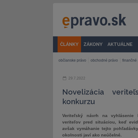
ČLÁNKY
ZÁKONY
AKTUÁLNE
občianske právo
obchodné právo
finančné
29.7.2022
Novelizácia verit
konkurzu
Veriteľský návrh na vyhlásenie
veriteľov pred situáciou, keď evi
avšak vymáhanie tejto pohľadávk
okolnosti javí ako neúčelné.