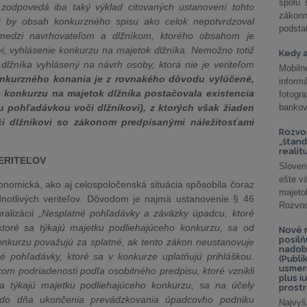
spolu
o zodpovedá iba taký výklad citovaných ustanovení tohto
záko
ak by obsah konkurzného spisu ako celok nepotvrdzoval
podsta
medzi navrhovateľom a dlžníkom, ktorého obsahom je
i, vyhlásenie konkurzu na majetok dlžníka. Nemožno totiž
Kedy a
 dlžníka vyhlásený na návrh osoby, ktorá nie je veriteľom
Mobiln
nkurzného konania je z rovnakého dôvodu vylúčené,
inform
ie konkurzu na majetok dlžníka postačovala existencia
fotog
u pohľadávkou voči dlžníkovi), z ktorých však žiaden
bankov
i dlžníkovi so zákonom predpísanými náležitosťami
Rozvod
„štand
realit
ERITEĽOV
Sloven
ešte v
konomická, ako aj celospoločenská situácia spôsobila čoraz
majeto
dnotlivých veriteľov. Dôvodom je najmä ustanovenie § 46
Rozvod 
ralizácii
„Nesplatné pohľadávky a záväzky úpadcu, ktoré
ktoré sa týkajú majetku podliehajúceho konkurzu, sa od
Nové r
posil
onkurzu považujú za splatné, ak tento zákon neustanovuje
nadob
é pohľadávky, ktoré sa v konkurze uplatňujú prihláškou.
(Publi
usmer
m podriadenosti podľa osobitného predpisu, ktoré vznikli
plus i
a týkajú majetku podliehajúceho konkurzu, sa na účely
prostr
odo dňa ukončenia prevádzkovania úpadcovho podniku
Najvyš