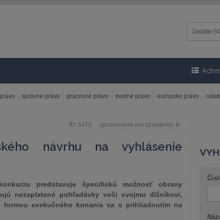
Adre
 právo
správne právo
pracovné právo
trestné právo
európske právo
osta
ID: 5475
upozornenie pre užívateľov
eľského návrhu na vyhlásenie
VYH
Čísl
 konkurzu predstavuje špecifickú možnosť obrany
dujú nezaplatené pohľadávky voči svojmu dlžníkovi,
y formou exekučného konania sa s prihliadnutím na
Náz