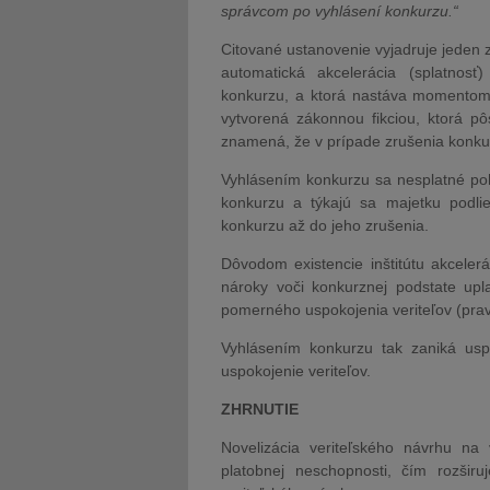
správcom po vyhlásení konkurzu.“
Citované ustanovenie vyjadruje jeden 
automatická akcelerácia (splatnosť
konkurzu, a ktorá nastáva momentom 
vytvorená zákonnou fikciou, ktorá p
znamená, že v prípade zrušenia konku
Vyhlásením konkurzu sa nesplatné poh
konkurzu a týkajú sa majetku podli
konkurzu až do jeho zrušenia.
Dôvodom existencie inštitútu akceler
nároky voči konkurznej podstate upla
pomerného uspokojenia veriteľov (pravi
Vyhlásením konkurzu tak zaniká usp
uspokojenie veriteľov.
ZHRNUTIE
Novelizácia veriteľského návrhu na
platobnej neschopnosti, čím rozširu