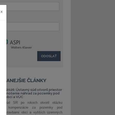
x
:
ČÍTANEJŠIE ČLÁNKY
S 1/2026: Ústavný súd otvoril priestor
ehodnotenie náhrad za pozemky pod
ami obcí a VÚC
ný súd SR po rokoch otvoril otázku
ranej kompenzácie za pozemky pod
ými stavbami obcí a vyšších územných