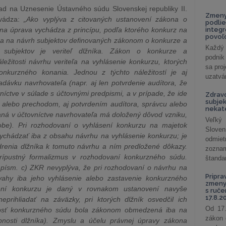
lad na Uznesenie Ústavného súdu Slovenskej republiky II.
Zmeny
vádza:
„Ako vyplýva z citovaných ustanovení zákona o
podlie
rávna úprava vychádza z princípu, podľa ktorého konkurz na
integ
povoľo
ba na návrh subjektov definovaných zákonom o konkurze a
Každý 
to subjektov je veriteľ dlžníka. Zákon o konkurze a
podnik
áležitosti návrhu veriteľa na vyhlásenie konkurzu, ktorých
sa pro
onkurzného konania. Jednou z týchto náležitostí je aj
uzatvár
hľadávku navrhovateľa (napr. aj len potvrdenie audítora, že
níctve v súlade s účtovnými predpismi, a v prípade, že ide
Zdrav
subjek
lebo prechodom, aj potvrdením audítora, správcu alebo
nekat
ná v účtovníctve navrhovateľa má doložený dôvod vzniku,
Veľký
obe). Pri rozhodovaní o vyhlásení konkurzu na majetok
Slove
ychádzať iba z obsahu návrhu na vyhlásenie konkurzu; je
odmiet
drenia dlžníka k tomuto návrhu a ním predložené dôkazy.
zoznam
rípustný formalizmus v rozhodovaní konkurzného súdu.
štandar
 písm. c) ZKR nevyplýva, že pri rozhodovaní o návrhu na
Pripra
vahy iba jeho vyhlásenie alebo zastavenie konkurzného
zmeny 
sení konkurzu je daný v rovnakom ustanovení navyše
s ruč
17.8.2
rihliadať na záväzky, pri ktorých dlžník osvedčil ich
Od 17.
nnosť konkurzného súdu bola zákonom obmedzená iba na
zákon 
pnosti dlžníka). Zmyslu a účelu právnej úpravy zákona