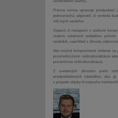
veriteľského návrhu.
Právna norma upravuje predpoklad ú
jednoznačnú odpoveď, či veritelia bu
vôli iných veriteľov.
Úspech či neúspech v súdnom konaní
reakciu ostatných subjektov, pričo
výsledok, napríklad z dôvodu odporova
Ako možné kompromisné riešenie sa ja
prostredníctvom reštrukturalizácie ale
preventívna reštrukturalizácia.
Z uvedených dôvodov preto vžd
predpokladaných následkov, ako aj
v prípade otázky hroziaceho insolvenč