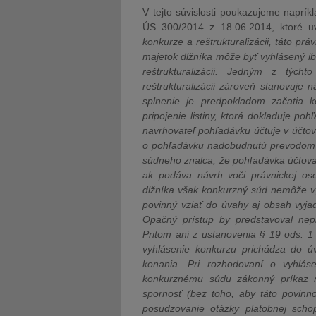
V tejto súvislosti poukazujeme naprík
ÚS 300/2014 z 18.06.2014, ktoré u
konkurze a reštrukturalizácii, táto p
majetok dlžníka môže byť vyhlásený i
reštrukturalizácii. Jedným z tých
reštrukturalizácii zároveň stanovuje n
splnenie je predpokladom začatia k
pripojenie listiny, ktorá dokladuje po
navrhovateľ pohľadávku účtuje v účtov
o pohľadávku nadobudnutú prevodom a
súdneho znalca, že pohľadávka účtova
ak podáva návrh voči právnickej os
dlžníka však konkurzný súd nemôže v
povinný vziať do úvahy aj obsah vyja
Opačný prístup by predstavoval nep
Pritom ani z ustanovenia § 19 ods. 1
vyhlásenie konkurzu prichádza do ú
konania. Pri rozhodovaní o vyhlá
konkurznému súdu zákonný príkaz nep
spornosť (bez toho, aby táto povi
posudzovanie otázky platobnej scho