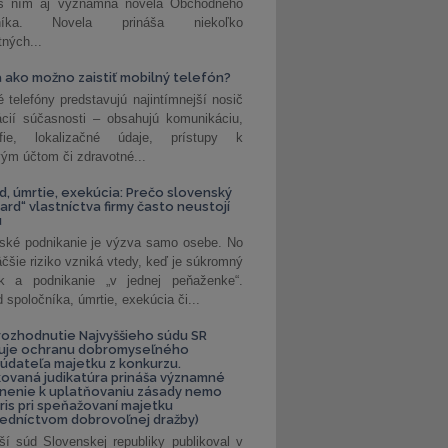
 s ním aj významná novela Obchodného
nníka. Novela prináša niekoľko
tných...
 ako možno zaistiť mobilný telefón?
é telefóny predstavujú najintímnejší nosič
ácií súčasnosti – obsahujú komunikáciu,
rafie, lokalizačné údaje, prístupy k
ým účtom či zdravotné...
, úmrtie, exekúcia: Prečo slovenský
ard“ vlastníctva firmy často neustojí
u
ské podnikanie je výzva samo osebe. No
äčšie riziko vzniká vtedy, keď je súkromný
k a podnikanie „v jednej peňaženke“.
spoločníka, úmrtie, exekúcia či...
ozhodnutie Najvyššieho súdu SR
ňuje ochranu dobromyseľného
údateľa majetku z konkurzu.
kovaná judikatúra prináša významné
nenie k uplatňovaniu zásady nemo
uris pri speňažovaní majetku
edníctvom dobrovoľnej dražby)
ší súd Slovenskej republiky publikoval v