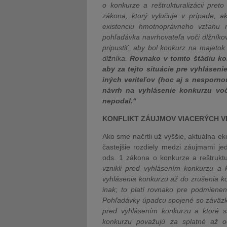
o konkurze a reštrukturalizácii pret
zákona, ktorý vylučuje v prípade, 
existenciu hmotnoprávneho vzťahu 
pohľadávka navrhovateľa voči dlžníkov
pripustiť, aby bol konkurz na majetok
dlžníka.
Rovnako v tomto štádiu ko
aby za tejto situácie pre vyhlásen
iných veriteľov (hoc aj s nesporno
návrh na vyhlásenie konkurzu voč
nepodal.“
KONFLIKT ZÁUJMOV VIACERÝCH V
Ako sme načrtli už vyššie, aktuálna e
častejšie rozdiely medzi záujmami je
ods. 1 zákona o konkurze a reštruktu
vznikli pred vyhlásením konkurzu a 
vyhlásenia konkurzu až do zrušenia k
inak; to platí rovnako pre podmienen
Pohľadávky úpadcu spojené so záväzko
pred vyhlásením konkurzu a ktoré s
konkurzu považujú za splatné až 