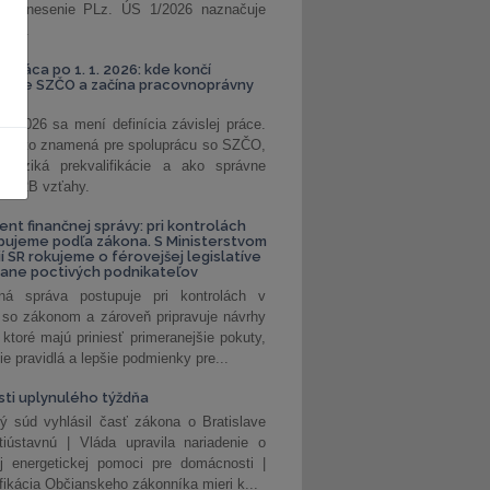
. Uznesenie PLz. ÚS 1/2026 naznačuje
od...
á práca po 1. 1. 2026: kde končí
kanie SZČO a začína pracovnoprávny
1. 2026 sa mení definícia závislej práce.
e, čo to znamená pre spoluprácu so SZČO,
 riziká prekvalifikácie a ako správne
iť B2B vzťahy.
ent finančnej správy: pri kontrolách
pujeme podľa zákona. S Ministerstvom
ií SR rokujeme o férovejšej legislatíve
rane poctivých podnikateľov
ná správa postupuje pri kontrolách v
 so zákonom a zároveň pripravuje návrhy
 ktoré majú priniesť primeranejšie pokuty,
ie pravidlá a lepšie podmienky pre...
ti uplynulého týždňa
ý súd vyhlásil časť zákona o Bratislave
tiústavnú | Vláda upravila nariadenie o
ej energetickej pomoci pre domácnosti |
fikácia Občianskeho zákonníka mieri k...