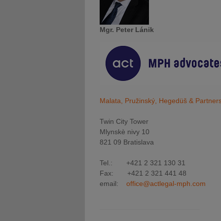
Mgr. Peter Lánik
Malata, Pružinský, Hegedüš & Partners 
Twin City Tower
Mlynskè nivy 10
821 09 Bratislava
Tel.: +421 2 321 130 31
Fax: +421 2 321 441 48
email:
office@actlegal-mph.com