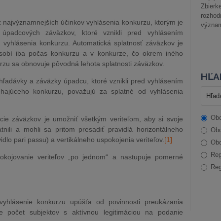
Zbier
rozhod
z najvýznamnejších účinkov vyhlásenia konkurzu, ktorým je
význam
) úpadcových záväzkov, ktoré vznikli pred vyhlásením
vyhlásenia konkurzu. Automatická splatnosť záväzkov je
ôsobí iba počas konkurzu a v konkurze, čo okrem iného
rzu sa obnovuje pôvodná lehota splatnosti záväzkov.
HĽA
ľadávky a záväzky úpadcu, ktoré vznikli pred vyhlásením
ehajúceho konkurzu, považujú za splatné od vyhlásenia
Obc
ácie záväzkov je umožniť všetkým veriteľom, aby si svoje
tnili a mohli sa pritom presadiť pravidlá horizontálneho
Obc
dlo pari passu) a vertikálneho uspokojenia veriteľov.
[1]
Obc
Reg
okojovanie veriteľov „po jednom“ a nastupuje pomerné
Reg
 vyhlásenie konkurzu upúšťa od povinnosti preukázania
je počet subjektov s aktívnou legitimáciou na podanie