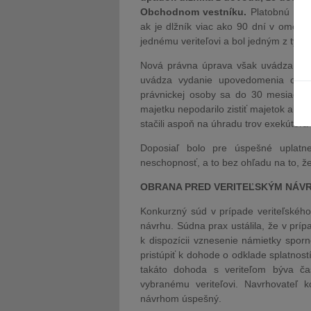
Obchodnom vestníku.
Platobnú nes
ak je dlžník viac ako 90 dní v omeš
jednému veriteľovi a bol jedným z tých
Nová právna úprava však uvádza len 
uvádza vydanie upovedomenia o zas
právnickej osoby sa do 30 mesiacov
majetku nepodarilo zistiť majetok alebo
stačili aspoň na úhradu trov exekútor
Doposiaľ bolo pre úspešné uplatne
neschopnosť, a to bez ohľadu na to, ž
OBRANA PRED VERITEĽSKÝM NÁV
Konkurzný súd v prípade veriteľskéh
návrhu. Súdna prax ustálila, že v prí
k dispozícii vznesenie námietky spor
pristúpiť k dohode o odklade splatnost
takáto dohoda s veriteľom býva ča
vybranému veriteľovi. Navrhovateľ
návrhom úspešný.