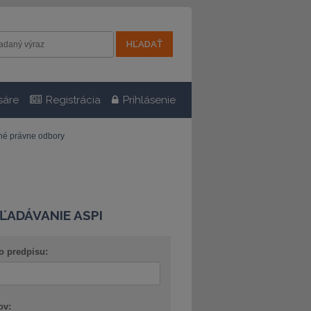
sáre
Registrácia
Prihlásenie
tné právne odbory
ĽADÁVANIE ASPI
o predpisu:
ov: