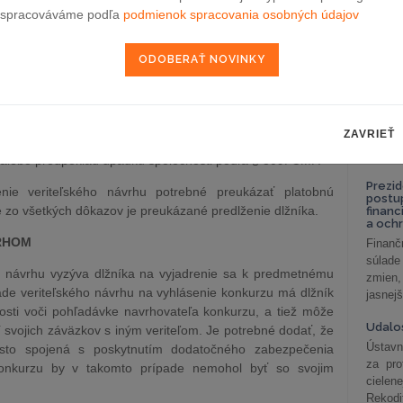
celkov
spracováváme podľa
podmienok spracovania osobných údajov
chopnosť dlžníka možno odôvodnene predpokladať vtedy,
odklon 
kaní s plnením aspoň dvoch peňažných záväzkov viac ako
to veriteľov písomne vyzvaný na zaplatenie.
Závisl
podni
vzťah
demonštratívny výpočet takýchto prípadov a ako príklad
Od 1. 
tavení exekúcie, ak pri exekúcii vedenej na majetok
Zistit
 od začatia exekúcie alebo od posledného zexekvovania
ZAVRIEŤ
aké sú
 príjmy, ktoré by mohli byť postihnuté exekúciou a ktoré by
nastav
a alebo predpoklad úpadku spoločnosti podľa § 309f CMP.
Prezid
nie veriteľského návrhu potrebné preukázať platobnú
postu
e zo všetkých dôkazov je preukázané predlženie dlžníka.
financ
a och
RHOM
Finanč
súlade
o návrhu vyzýva dlžníka na vyjadrenie sa k predmetnému
zmien,
pade veriteľského návrhu na vyhlásenie konkurzu má dlžník
jasnejš
nosti voči pohľadávke navrhovateľa konkurzu, a tiež môže
Udalos
í svojich záväzkov s iným veriteľom. Je potrebné dodať, že
Ústavn
sto spojená s poskytnutím dodatočného zabezpečenia
za pro
 konkurzu by v takomto prípade nemohol byť so svojim
cielen
Rekodi