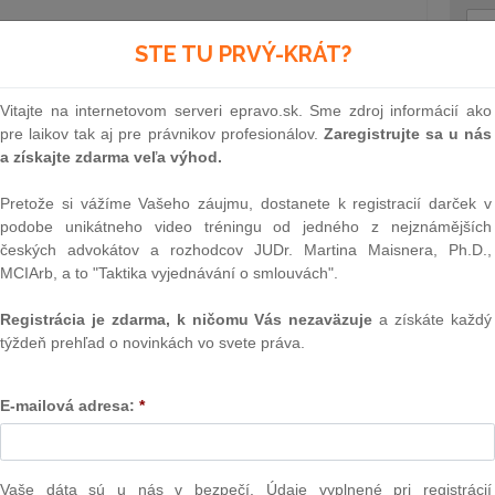
vznikajú, keď je voči dlžníkovi už vedené exekučné konanie
STE TU PRVÝ-KRÁT?
tku dlžníka viazne prednostné záložné právo a je možné
iteľ neudelí súhlas s výkonom záložného práva.
Text
Vitajte na internetovom serveri epravo.sk. Sme zdroj informácií ako
 sa stáva tiež situácia, keď dlžník naďalej podniká, avšak
pre laikov tak aj pre právnikov profesionálov.
Zaregistrujte sa u nás
 vlastníctve dlžníka alebo je možné predpokladať, že
a získajte zdarma veľa výhod.
 konkurze a reštrukturalizácii ide o veci s výhradou
Pretože si vážíme Vašeho záujmu, dostanete k registracií darček v
podobe unikátneho video tréningu od jedného z nejznámějších
07.2022 je veriteľ oprávnený podať návrh na vyhlásenie
českých advokátov a rozhodcov JUDr. Martina Maisnera, Ph.D.,
okladať platobnú neschopnosť svojho dlžníka. Platobnú
MCIArb, a to "Taktika vyjednávání o smlouvách".
ne predpokladať vtedy, ak je dlžník viac ako 30 dní v
žných záväzkov viac ako jednému veriteľovi a bol jedným
Registrácia je zdarma, k ničomu Vás nezaväzuje
a získáte každý
zaplatenie.
týždeň prehľad o novinkách vo svete práva.
NAJ
RHU NA VYHLÁSENIE KONKURZU
PLz. Ú
ca 2022 o riešení hroziaceho úpadku a o zmene a doplnení
na pr
E-mailová adresa:
*
stavb
bom mení možnosti podania veriteľského návrhu, keďže
Ústav
ľ oprávnený podať návrh na vyhlásenie konkurzu, ak môže
prime
neschopnosť svojho dlžníka
alebo ak sa predpokladá
verejn
Vaše dáta sú u nás v bezpečí. Údaje vyplnené pri registrácií
 k zverejneniu oznámenia podľa osobitného predpisu v