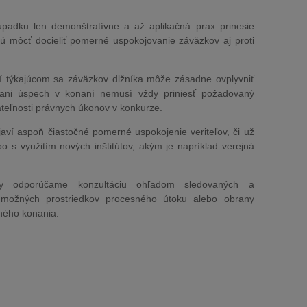
padku len demonštratívne a až aplikačná prax prinesie
dú môcť docieliť pomerné uspokojovanie záväzkov aj proti
 týkajúcom sa záväzkov dlžníka môže zásadne ovplyvniť
m ani úspech v konaní nemusí vždy priniesť požadovaný
teľnosti právnych úkonov v konkurze.
ví aspoň čiastočné pomerné uspokojenie veriteľov, či už
bo s využitím nových inštitútov, akým je napríklad verejná
y odporúčame konzultáciu ohľadom sledovaných a
 možných prostriedkov procesného útoku alebo obrany
ného konania.