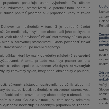
ch prípadoch postačuje ústne vyjadrenie. Za účelom
Udalos
eľa zdravotnej starostlivosti v potenciálnom spore s
Ústavn
 súhlas potvrdiť písomne aj v prípadoch, kedy to zákon
za pro
cielen
Rekodi
 a Dohovor sa nezhodujú v tom, či je potrebné žiadať
každým medicínskym výkonom alebo stačí jeho poskytnutie
Zmeny
vor však ukladá povinnosť získať informovaný súhlas
pred
podlie
integ
 Zákon o zdravotnej starostlivosti ukladá povinnosť získať
povoľo
starostlivosti (t.j. po určení diagnózy).
Každý 
podnik
duje súhlas, ktorý by mal
kryť všetky následné zdravotné
sa pro
vyžadované. V tomto prípade musí byť pacient úplne a
uzatvár
nia a liečbe, spolu s uvedením
všetkých zdravotných
dý iný zdravotný výkon, ktorý nebol obsiahnutý v poučení,
Zdrav
subjek
nekat
vosti, zákonný zástupca, opatrovník, poručník alebo iná
Veľký
ný do starostlivosti, rozhoduje o zdravotnej starostlivosti
Slove
odmiet
j spôsobilosti na právne úkony alebo osoby s obmedzenou
zoznam
ním súhlasu. Čo ale v situácii, ak tieto osoby odmietnu
štandar
 na vyliečenie neexistuje? Podobným prípadom sa zaoberal