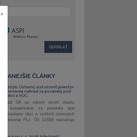
:
x
ČÍTANEJŠIE ČLÁNKY
S 1/2026: Ústavný súd otvoril priestor
ehodnotenie náhrad za pozemky pod
ami obcí a VÚC
ný súd SR po rokoch otvoril otázku
ranej kompenzácie za pozemky pod
ými stavbami obcí a vyšších územných
. Uznesenie PLz. ÚS 1/2026 naznačuje
od...
á práca po 1. 1. 2026: kde končí