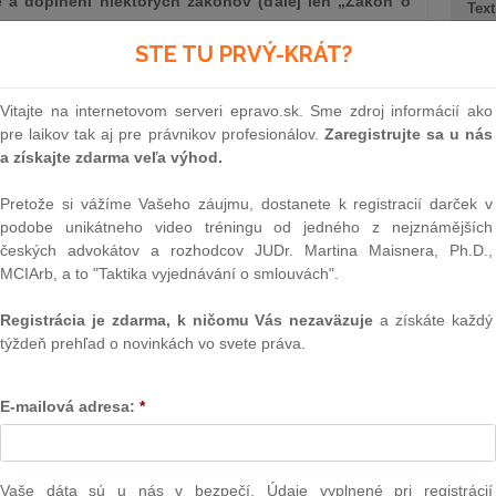
ne a doplnení niektorých zákonov (ďalej len „Zákon o
Text
STE TU PRVÝ-KRÁT?
Vitajte na internetovom serveri epravo.sk. Sme zdroj informácií ako
pre laikov tak aj pre právnikov profesionálov.
Zaregistrujte sa u nás
a získajte zdarma veľa výhod.
Pretože si vážíme Vašeho záujmu, dostanete k registracií darček v
a?
podobe unikátneho video tréningu od jedného z nejznámějších
českých advokátov a rozhodcov JUDr. Martina Maisnera, Ph.D.,
onca ani zdravotnícky personál nevedia, k čomu presne
NAJ
MCIArb, a to "Taktika vyjednávání o smlouvách".
edky sa spájajú s jeho udelením. Cieľom informovaného
eľné vysvetlenie
o účele, povahe, následkoch a rizikách
PLz. Ú
Registrácia je zdarma, k ničomu Vás nezaväzuje
a získáte každý
osti, o možnostiach voľby navrhovaných postupov a v
na pr
týždeň prehľad o novinkách vo svete práva.
ách odmietnutia zdravotnej starostlivosti.
stavb
Ústav
 v slovenskom právnom poriadku upravená v § 6 Zákona o
prime
E-mailová adresa:
*
vychádza zo súhlasu upraveného v Dohovore o ľudských
verejn
ovenská republika viazaná (ďalej len „Dohovor“); podľa
celkov
ôže vykonať iba vtedy, ak osoba, ktorej sa týka, bola
odklon 
a súhlas, prípadne ak odmietla poučenie a vykonanie
Vaše dáta sú u nás v bezpečí. Údaje vyplnené pri registrácií
Závisl