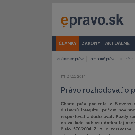
ČLÁNKY
ZÁKONY
AKTUÁLNE
občianske právo
obchodné právo
finančné
27.11.2014
Právo rozhodovať o pri
Charta práv pacienta v Slovensk
duševnú integritu, pričom povinn
rešpektovať a dodržiavať. Každý zá
na základe súhlasu dotknutej oso
číslo 576/2004 Z. z. o zdravotnej