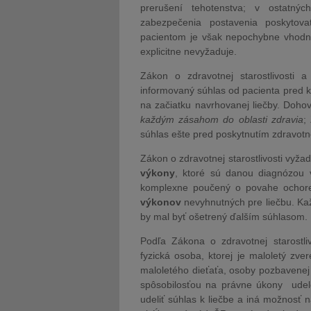
prerušení tehotenstva; v ostatný
zabezpečenia postavenia poskytovat
pacientom je však nepochybne vhodné
explicitne nevyžaduje.
Zákon o zdravotnej starostlivosti
informovaný súhlas od pacienta pred 
na začiatku navrhovanej liečby. Doho
každým zásahom do oblasti zdravia
;
súhlas ešte pred poskytnutím zdravotnej 
Zákon o zdravotnej starostlivosti vyža
výkony
, ktoré sú danou diagnózou 
komplexne poučený o povahe ochore
výkonov
nevyhnutných pre liečbu. Kaž
by mal byť ošetrený ďalším súhlasom.
Podľa Zákona o zdravotnej starostli
fyzická osoba, ktorej je maloletý zvere
maloletého dieťaťa, osoby pozbavene
spôsobilosťou na právne úkony udele
udeliť súhlas k liečbe a iná možnosť