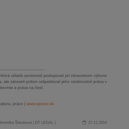
-------------------------------
 ktorá ukladá povinnosť postupovať pri zdravotnom výkone
, ale zároveň pritom rešpektovať jeho osobnostné práva v
úkromie a práva na česť.
atúra, právo |
www.epravo.sk
Dominika Šlesárová ( DT LEGAL )
27.11.2014