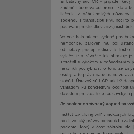
aj Ústavný súd ČR v prípade, kedy r
zhubné nádorové ochorenie, ktoré bez 
liečenie z náboženských dôvodov; 
spojenou s transfúziou krvi, hoci to b
podávaní prostriedkov znižujúcich bole
Vo veci bolo súdom vydané predbežné 
nemocnice, zároveň mu bol ustanov
odmietavý prístup rodičov k liečbe,
vyliečenie a závažne tak ohrozuje j
stotožnil s výrokom a odôvodnením p
nevznikli pochybnosti o tom, že zmy
osoby, a to práva na ochranu zdravia 
slobôd. Ústavný súd ČR taktiež dospe
vzhľadom ku konkrétnym okolnostiam
dôvodom pre zásah do rodičovských p
Je pacient oprávnený vopred sa vzd
Inštitút tzv. „living will“ v niektorýc
no slovenský právny poriadok ho zatia
pacienta, ktorý v čase zákroku nie 
prihliadať na prianie, ktoré vyslovi