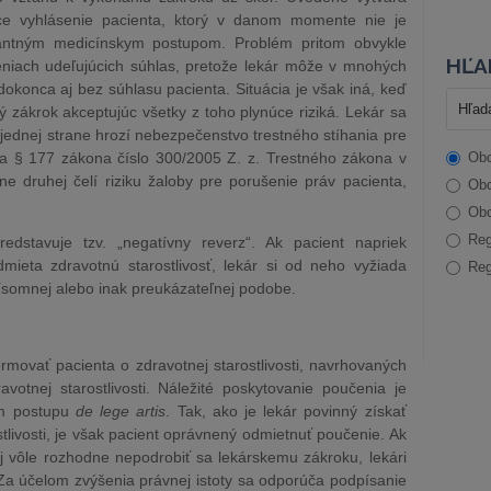
úce vyhlásenie pacienta, ktorý v danom momente nie je
evantným medicínskym postupom. Problém pritom obvykle
HĽA
eniach udeľujúcich súhlas, pretože lekár môže v mnohých
konca aj bez súhlasu pacienta. Situácia je však iná, keď
ý zákrok akceptujúc všetky z toho plynúce riziká. Lekár sa
jednej strane hrozí nebezpečenstvo trestného stíhania pre
ľa § 177 zákona číslo 300/2005 Z. z. Trestného zákona v
Obc
e druhej čelí riziku žaloby pre porušenie práv pacienta,
Obc
Obc
Reg
predstavuje tzv. „negatívny reverz“. Ak pacient napriek
mieta zdravotnú starostlivosť, lekár si od neho vyžiada
Reg
písomnej alebo inak preukázateľnej podobe.
ormovať pacienta o zdravotnej starostlivosti, navrhovaných
votnej starostlivosti. Náležité poskytovanie poučenia je
om postupu
de lege artis
. Tak, ako je lekár povinný získať
tlivosti, je však pacient oprávnený odmietnuť poučenie. Ak
j vôle rozhodne nepodrobiť sa lekárskemu zákroku, lekári
 Za účelom zvýšenia právnej istoty sa odporúča podpísanie