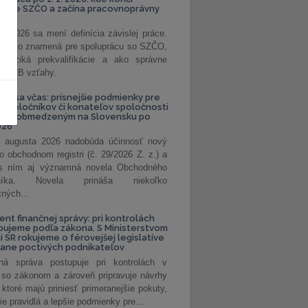
kanie SZČO a začína pracovnoprávny
1. 2026 sa mení definícia závislej práce.
e, čo to znamená pre spoluprácu so SZČO,
 riziká prekvalifikácie a ako správne
iť B2B vzťahy.
vte sa včas: prísnejšie podmienky pre
spoločníkov či konateľov spoločnosti
ením obmedzeným na Slovensku po
026
 augusta 2026 nadobúda účinnosť nový
o obchodnom registri (č. 29/2026 Z. z.) a
 s ním aj významná novela Obchodného
nníka. Novela prináša niekoľko
tných...
ent finančnej správy: pri kontrolách
pujeme podľa zákona. S Ministerstvom
ií SR rokujeme o férovejšej legislatíve
rane poctivých podnikateľov
ná správa postupuje pri kontrolách v
 so zákonom a zároveň pripravuje návrhy
 ktoré majú priniesť primeranejšie pokuty,
ie pravidlá a lepšie podmienky pre...