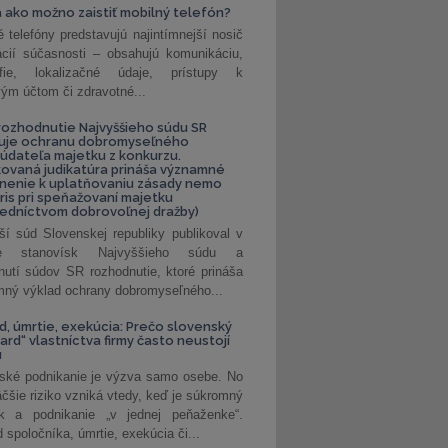
 ako možno zaistiť mobilný telefón?
é telefóny predstavujú najintímnejší nosič
ácií súčasnosti – obsahujú komunikáciu,
rafie, lokalizačné údaje, prístupy k
ým účtom či zdravotné...
ozhodnutie Najvyššieho súdu SR
ňuje ochranu dobromyseľného
údateľa majetku z konkurzu.
kovaná judikatúra prináša významné
nenie k uplatňovaniu zásady nemo
uris pri speňažovaní majetku
edníctvom dobrovoľnej dražby)
ší súd Slovenskej republiky publikoval v
ke stanovísk Najvyššieho súdu a
nutí súdov SR rozhodnutie, ktoré prináša
ný výklad ochrany dobromyseľného...
, úmrtie, exekúcia: Prečo slovenský
ard“ vlastníctva firmy často neustojí
u
ské podnikanie je výzva samo osebe. No
äčšie riziko vzniká vtedy, keď je súkromný
k a podnikanie „v jednej peňaženke“.
spoločníka, úmrtie, exekúcia či...