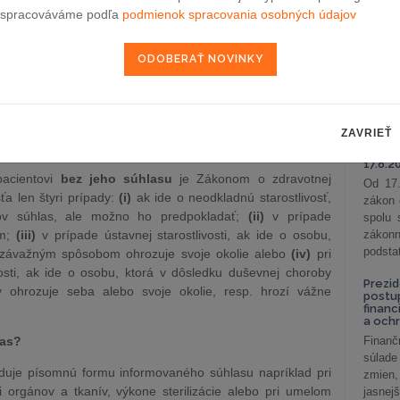
omu podľa zákona možné.
podni
spracováváme podľa
podmienok spracovania osobných údajov
vzťah
iteľne, ohľaduplne, bez nátlaku a s možnosťou rozhodnúť
Od 1. 
adnutím na rozumovú, vôľovú vyspelosť a zdravotný stav
Zistit
 vychádza zo zákonného a etického práva pacienta, podľa
aké sú
tom, čo sa stane s jeho telom, a tiež z etickej povinnosti
nastav
 o jeho zdravotnej starostlivosti.[1] Aby bol súhlas platný,
Pripra
dného rozhodnutia po zvážení všetkých kladov a záporov
ZAVRIEŤ
zmeny 
s ruč
17.8.2
 pacientovi
bez jeho súhlasu
je Zákonom o zdravotnej
Od 17.
šťa len štyri prípady:
(i)
ak ide o neodkladnú starostlivosť,
zákon 
ov súhlas, ale možno ho predpokladať;
(ii)
v prípade
spolu
om;
(iii)
v prípade ústavnej starostlivosti, ak ide o osobu,
záko
podsta
á závažným spôsobom ohrozuje svoje okolie alebo
(iv)
pri
vosti, ak ide o osobu, ktorá v dôsledku duševnej choroby
Prezid
 ohrozuje seba alebo svoje okolie, resp. hrozí vážne
postu
financ
a och
las?
Finanč
súlade
žaduje písomnú formu informovaného súhlasu napríklad pri
zmien,
ii orgánov a tkanív, výkone sterilizácie alebo pri umelom
jasnejš