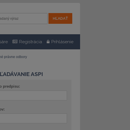
sáre
Registrácia
Prihlásenie
tné právne odbory
ĽADÁVANIE ASPI
o predpisu:
ov: