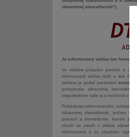
zdravotnej starostlivosti a o zme
zdravotnej starostlivosti“).
Je informovaný súhlas len formalit
Vo väčšine prípadov pacient, a dok
informovaný súhlas slúži a aké dôsl
súhlasu je podať pacientovi
zrozumit
poskytnutia zdravotnej starostliv
neposlednom rade aj o možnosti a rizik
Požiadavka informovaného súhlasu je
zdravotnej starostlivosti, pričom 
právach a biomedicíne, ktorým je Sl
oboch sa zásah v oblasti zdravia m
informovaná a so zásahom vyjadril