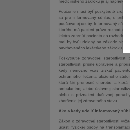
medicínskeho zákroku je aj napriek t
Poučenie musí byť poskytnuté zrozum
sa pre informovaný súhlas, s prihli
poučovanej osoby. Informovaný súhlas
ktorého má pacient právo rozhodovať o 
lekára zahrnúť pacienta do rozhodovania
mal by byť udelený na základe slobo
navrhovaného lekárskeho zákroku.
Poskytnutie zdravotnej starostlivosti
starostlivosti prísne upravené a pripú
kedy nemožno včas získať pacient
ochranného liečenia uloženého súd
ktorá šíri prenosnú chorobu, a ktor
ambulantnej alebo ústavnej starostli
alebo s príznakmi duševnej poruchy
zhoršenie jej zdravotného stavu.
Ako a kedy udeliť informovaný súh
Zákon o zdravotnej starostlivosti vy
účasti fyzickej osoby na transplantác