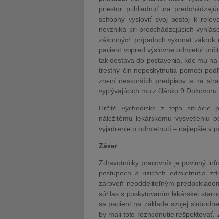
priestor prihliadnuť na predchádzaj
schopný vysloviť svoj postoj k rel
nevzniká pri predchádzajúcich vyhlás
zákonných prípadoch vykonať zákrok do
pacient vopred výslovne odmietol určit
tak dostáva do postavenia, kde mu na 
trestný čin neposkytnutia pomoci pod
znení neskorších predpisov a na stran
vyplývajúcich mu z článku 9 Dohovoru.
Určité východisko z tejto situácie 
náležitému lekárskemu vysvetleniu od
vyjadrenie o odmietnutí – najlepšie v 
Záver
Zdravotnícky pracovník je povinný inf
postupoch a rizikách odmietnutia zdra
zároveň neoddeliteľným predpoklad
súhlas s poskytovaním lekárskej staros
sa pacient na základe svojej slobodne
by mali toto rozhodnutie rešpektovať.