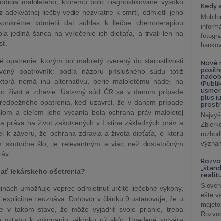
odičia maloletého, ktorému bolo diagnostikované vysoko
Kedy a
adekvátnej liečby vedie nezvratne k smrti, odmietli jeho
Mobiln
konkrétne odmietli dať súhlas k liečbe chemoterapiou
inform
ola jediná šanca na vyliečenie ich dieťaťa, a trvali len na
fotog
sť.
bankov
opatrenie, ktorým bol maloletý zverený do starostlivosti
Nové r
posil
ený opatrovník; podľa názoru príslušného súdu totiž
nadob
 ktorá nemá inú alternatívu, berie maloletému nádej na
(Publi
usmer
eho život a zdravie. Ústavný súd ČR sa v danom prípade
plus i
redbežného opatrenia, keď uzavrel, že v danom prípade
prostr
slom a cieľom jeho vydania bola ochrana práv maloletej
Najvyš
a práva na život zakotvených v Listine základných práv a
Zbier
l k záveru, že ochrana zdravia a života dieťaťa, o ktorú
rozhod
 skutočne šlo, je relevantným a viac než dostatočným
význam
ráv.
Rozvod
„štand
ať lekárskeho ošetrenia?
realit
Sloven
h krajinách umožňuje vopred odmietnuť určité liečebné výkony,
ešte v
ľ explicitne neuznáva. Dohovor v článku 9 ustanovuje, že u
majeto
je v takom stave, že môže vyjadriť svoje prianie, treba
Rozvod 
l vo vzťahu k vykonaniu zákroku už skôr. Uvedené vytvára