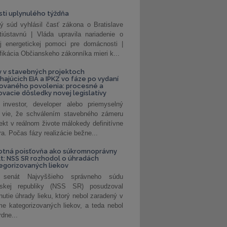
ti uplynulého týždňa
ý súd vyhlásil časť zákona o Bratislave
tiústavnú | Vláda upravila nariadenie o
ej energetickej pomoci pre domácnosti |
fikácia Občianskeho zákonníka mieri k...
 v stavebných projektoch
hajúcich EIA a IPKZ vo fáze po vydaní
rovaného povolenia: procesné a
vacie dôsledky novej legislatívy
investor, developer alebo priemyselný
 vie, že schválením stavebného zámeru
jekt v reálnom živote málokedy definitívne
a. Počas fázy realizácie bežne...
otná poisťovňa ako súkromnoprávny
t: NSS SR rozhodol o úhradách
egorizovaných liekov
 senát Najvyššieho správneho súdu
nskej republiky (NSS SR) posudzoval
nutie úhrady lieku, ktorý nebol zaradený v
e kategorizovaných liekov, a teda nebol
dne...