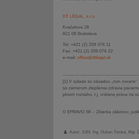
DT LEGAL, s.r.o.
Kvačalova 28
821 08 Bratislava
Tel: +421 (2) 209 076 11
Fax: +421 (2) 209 076 22
e-mail:
office@dtlegal.sk
-------------------------------------------------
[1] V súlade so zásadou „non nocere“,
so zámerom zlepšenia zdravia pacienta
plnom rozsahu, t.j. vrátane práva na s
© EPRAVO.SK – Zbierka zákonov, judik
Autor: JUDr. Ing. Dušan Tomka, Mgr. 