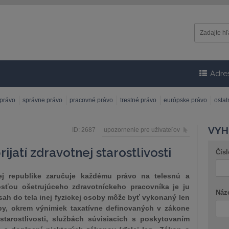
Adre
 právo
správne právo
pracovné právo
trestné právo
európske právo
osta
VYH
ID: 2687
upozornenie pre užívateľov
jatí zdravotnej starostlivosti
Čísl
ej republike zaručuje každému právo na telesnú a
osťou ošetrujúceho zdravotníckeho pracovníka je ju
Náz
sah do tela inej fyzickej osoby môže byť vykonaný len
by, okrem výnimiek taxatívne definovaných v zákone
 starostlivosti, službách súvisiacich s poskytovaním