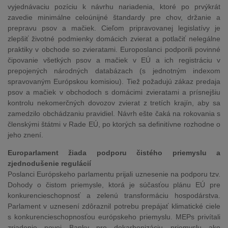
vyjednávaciu pozíciu k návrhu nariadenia, ktoré po prvýkrát
zavedie minimálne celoúnijné štandardy pre chov, držanie a
prepravu psov a mačiek. Cieľom pripravovanej legislatívy je
zlepšiť životné podmienky domácich zvierat a potlačiť nelegálne
praktiky v obchode so zvieratami. Europoslanci podporili povinné
čipovanie všetkých psov a mačiek v EÚ a ich registráciu v
prepojených národných databázach (s jednotným indexom
spravovaným Európskou komisiou). Tiež požadujú zákaz predaja
psov a mačiek v obchodoch s domácimi zvieratami a prísnejšiu
kontrolu nekomerčných dovozov zvierat z tretích krajín, aby sa
zamedzilo obchádzaniu pravidiel. Návrh ešte čaká na rokovania s
členskými štátmi v Rade EÚ, po ktorých sa definitívne rozhodne o
jeho znení.
Europarlament žiada podporu čistého priemyslu a
zjednodušenie regulácií
Poslanci Európskeho parlamentu prijali uznesenie na podporu tzv.
Dohody o čistom priemysle, ktorá je súčasťou plánu EÚ pre
konkurencieschopnosť a zelenú transformáciu hospodárstva.
Parlament v uznesení zdôraznil potrebu prepájať klimatické ciele
s konkurencieschopnosťou európskeho priemyslu. MEPs privítali
zriadenie novej Banky pre dekarbonizáciu priemyslu ako