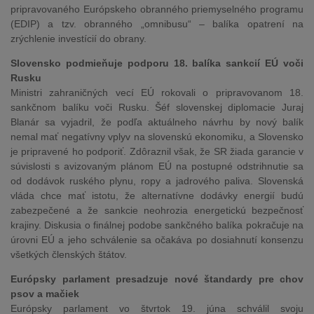
pripravovaného Európskeho obranného priemyselného programu
(EDIP) a tzv. obranného „omnibusu“ – balíka opatrení na
zrýchlenie investícií do obrany.
Slovensko podmieňuje podporu 18. balíka sankcií EÚ voči
Rusku
Ministri zahraničných vecí EÚ rokovali o pripravovanom 18.
sankčnom balíku voči Rusku. Šéf slovenskej diplomacie Juraj
Blanár sa vyjadril, že podľa aktuálneho návrhu by nový balík
nemal mať negatívny vplyv na slovenskú ekonomiku, a Slovensko
je pripravené ho podporiť. Zdôraznil však, že SR žiada garancie v
súvislosti s avizovaným plánom EÚ na postupné odstrihnutie sa
od dodávok ruského plynu, ropy a jadrového paliva. Slovenská
vláda chce mať istotu, že alternatívne dodávky energií budú
zabezpečené a že sankcie neohrozia energetickú bezpečnosť
krajiny. Diskusia o finálnej podobe sankčného balíka pokračuje na
úrovni EÚ a jeho schválenie sa očakáva po dosiahnutí konsenzu
všetkých členských štátov.
Európsky parlament presadzuje nové štandardy pre chov
psov a mačiek
Európsky parlament vo štvrtok 19. júna schválil svoju