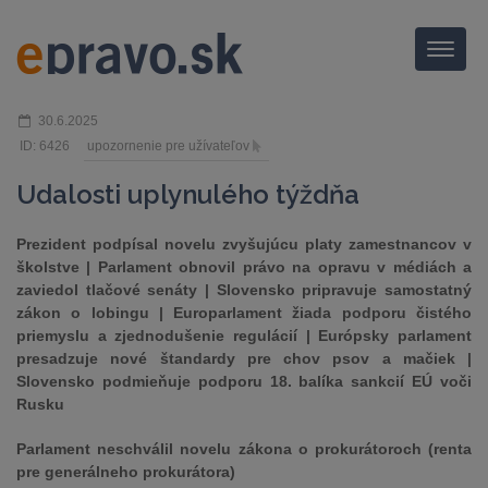
Menu
30.6.2025
ID: 6426
upozornenie pre užívateľov
Udalosti uplynulého týždňa
Prezident podpísal novelu zvyšujúcu platy zamestnancov v
školstve | Parlament obnovil právo na opravu v médiách a
zaviedol tlačové senáty | Slovensko pripravuje samostatný
zákon o lobingu | Europarlament žiada podporu čistého
priemyslu a zjednodušenie regulácií | Európsky parlament
presadzuje nové štandardy pre chov psov a mačiek |
Slovensko podmieňuje podporu 18. balíka sankcií EÚ voči
Rusku
Parlament neschválil novelu zákona o prokurátoroch (renta
pre generálneho prokurátora)