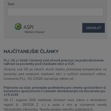
Text:
NAJČÍTANEJŠIE ČLÁNKY
PLz. ÚS 1/2026: Ústavný súd otvoril priestor na prehodnotenie
náhrad za pozemky pod stavbami obcí a VÚC
Ústavný súd SR po rokoch otvoril otázku primeranej kompenzácie za
pozemky pod verejnými stavbami obcí a vyšších územných celkov.
Uznesenie PLz. ÚS 1/2026 naznačuje odklon od...
Pripravte sa včas: prísnejšie podmienky pre zmeny spoločníkov či
konateľov spoločnosti s ručením obmedzeným na Slovensku po
17.8.2026
Od 17. augusta 2026 nadobúda účinnosť nový zákon o obchodnom
registri (č. 29/2026 Z. z.) a spolu s ním aj významná novela
Obchodného zákonníka. Novela prináša niekoľko podstatných...