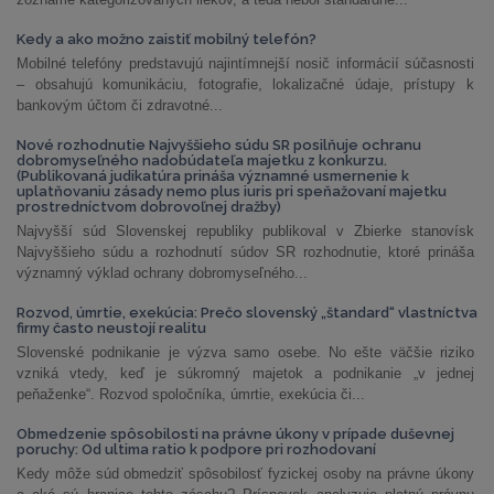
Kedy a ako možno zaistiť mobilný telefón?
Mobilné telefóny predstavujú najintímnejší nosič informácií súčasnosti
– obsahujú komunikáciu, fotografie, lokalizačné údaje, prístupy k
bankovým účtom či zdravotné...
Nové rozhodnutie Najvyššieho súdu SR posilňuje ochranu
dobromyseľného nadobúdateľa majetku z konkurzu.
(Publikovaná judikatúra prináša významné usmernenie k
uplatňovaniu zásady nemo plus iuris pri speňažovaní majetku
prostredníctvom dobrovoľnej dražby)
Najvyšší súd Slovenskej republiky publikoval v Zbierke stanovísk
Najvyššieho súdu a rozhodnutí súdov SR rozhodnutie, ktoré prináša
významný výklad ochrany dobromyseľného...
Rozvod, úmrtie, exekúcia: Prečo slovenský „štandard“ vlastníctva
firmy často neustojí realitu
Slovenské podnikanie je výzva samo osebe. No ešte väčšie riziko
vzniká vtedy, keď je súkromný majetok a podnikanie „v jednej
peňaženke“. Rozvod spoločníka, úmrtie, exekúcia či...
Obmedzenie spôsobilosti na právne úkony v prípade duševnej
poruchy: Od ultima ratio k podpore pri rozhodovaní
Kedy môže súd obmedziť spôsobilosť fyzickej osoby na právne úkony