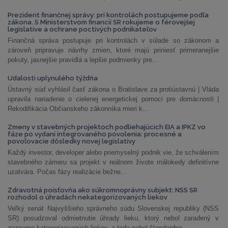
Prezident finančnej správy: pri kontrolách postupujeme podľa
zákona. S Ministerstvom financií SR rokujeme o férovejšej
legislatíve a ochrane poctivých podnikateľov
Finančná správa postupuje pri kontrolách v súlade so zákonom a
zároveň pripravuje návrhy zmien, ktoré majú priniesť primeranejšie
pokuty, jasnejšie pravidlá a lepšie podmienky pre...
Udalosti uplynulého týždňa
Ústavný súd vyhlásil časť zákona o Bratislave za protiústavnú | Vláda
upravila nariadenie o cielenej energetickej pomoci pre domácnosti |
Rekodifikácia Občianskeho zákonníka mieri k...
Zmeny v stavebných projektoch podliehajúcich EIA a IPKZ vo
fáze po vydaní integrovaného povolenia: procesné a
povoľovacie dôsledky novej legislatívy
Každý investor, developer alebo priemyselný podnik vie, že schválením
stavebného zámeru sa projekt v reálnom živote málokedy definitívne
uzatvára. Počas fázy realizácie bežne...
Zdravotná poisťovňa ako súkromnoprávny subjekt: NSS SR
rozhodol o úhradách nekategorizovaných liekov
Veľký senát Najvyššieho správneho súdu Slovenskej republiky (NSS
SR) posudzoval odmietnutie úhrady lieku, ktorý nebol zaradený v
zozname kategorizovaných liekov, a teda nebol štandardne...