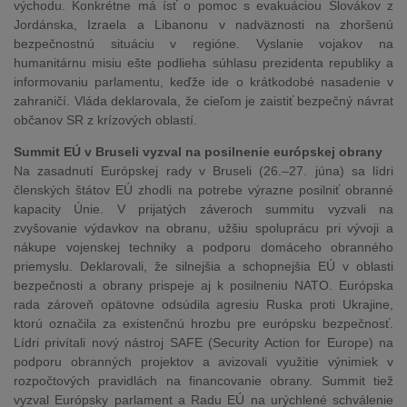
východu. Konkrétne má ísť o pomoc s evakuáciou Slovákov z
Jordánska, Izraela a Libanonu v nadväznosti na zhoršenú
bezpečnostnú situáciu v regióne. Vyslanie vojakov na
humanitárnu misiu ešte podlieha súhlasu prezidenta republiky a
informovaniu parlamentu, keďže ide o krátkodobé nasadenie v
zahraničí. Vláda deklarovala, že cieľom je zaistiť bezpečný návrat
občanov SR z krízových oblastí.
Summit EÚ v Bruseli vyzval na posilnenie európskej obrany
Na zasadnutí Európskej rady v Bruseli (26.–27. júna) sa lídri
členských štátov EÚ zhodli na potrebe výrazne posilniť obranné
kapacity Únie. V prijatých záveroch summitu vyzvali na
zvyšovanie výdavkov na obranu, užšiu spoluprácu pri vývoji a
nákupe vojenskej techniky a podporu domáceho obranného
priemyslu. Deklarovali, že silnejšia a schopnejšia EÚ v oblasti
bezpečnosti a obrany prispeje aj k posilneniu NATO. Európska
rada zároveň opätovne odsúdila agresiu Ruska proti Ukrajine,
ktorú označila za existenčnú hrozbu pre európsku bezpečnosť.
Lídri privítali nový nástroj SAFE (Security Action for Europe) na
podporu obranných projektov a avizovali využitie výnimiek v
rozpočtových pravidlách na financovanie obrany. Summit tiež
vyzval Európsky parlament a Radu EÚ na urýchlené schválenie