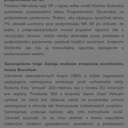
Poslanci Národnej rady SR v tajnej voľbe zvolili Martina Dubéciho
(predseda poslaneckého klubu Progresívneho Slovenska) za
podpredsedu parlamentu. Dubéci, ako zástupca opozičnej strany
PS, obsadil uvoľnený post podpredsedu NR SR po dohode, že
jedno z podpredsedníckych kresiel pripadne opozícii. Ide o
nezvyčajnú situáciu, keďže všetky doterajšie posty predsedu a
podpredsedov parlamentu zastávali koaliční nominanti. Zvolením
Dubéciho tak má aj mimovládna opozícia zastúpenie v
parlamentnom vedení.
Samosprávne kraje žiadajú zrušenie zmrazenia eurofondov,
hrozia Bruselom
Združenie samosprávnych krajov (SK8) a ďalšie organizácie
zastupujúce samosprávy protestujú proti rozhodnutiu vlády
Roberta Fica “zmraziť” 200 miliónov eur z fondov EÚ určených
pre regióny. Predseda SK8 a trnavský župan Jozef Viskupič
vyhlásil, že vláda bez diskusie siahla na prostriedky určené
samospráve a ohrozila tak financovanie rozbehnutých projektov.
Samosprávy vyzývajú kabinet, aby toto rozhodnutie zrušil.
Zároveň avizovali, že sa chcú stretnúť s troma najvyššími
ústavnými činiteľmi (prezidentom, premiérom a predsedom