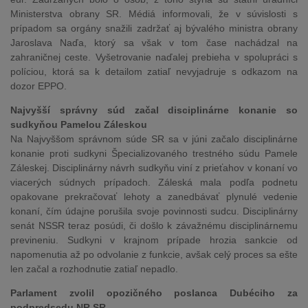
Ministerstva obrany SR. Médiá informovali, že v súvislosti s
prípadom sa orgány snažili zadržať aj bývalého ministra obrany
Jaroslava Naďa, ktorý sa však v tom čase nachádzal na
zahraničnej ceste. Vyšetrovanie naďalej prebieha v spolupráci s
políciou, ktorá sa k detailom zatiaľ nevyjadruje s odkazom na
dozor EPPO.
Najvyšší správny súd začal disciplinárne konanie so
sudkyňou Pamelou Záleskou
Na Najvyššom správnom súde SR sa v júni začalo disciplinárne
konanie proti sudkyni Špecializovaného trestného súdu Pamele
Záleskej. Disciplinárny návrh sudkyňu viní z prieťahov v konaní vo
viacerých súdnych prípadoch. Záleská mala podľa podnetu
opakovane prekračovať lehoty a zanedbávať plynulé vedenie
konaní, čím údajne porušila svoje povinnosti sudcu. Disciplinárny
senát NSSR teraz posúdi, či došlo k závažnému disciplinárnemu
previneniu. Sudkyni v krajnom prípade hrozia sankcie od
napomenutia až po odvolanie z funkcie, avšak celý proces sa ešte
len začal a rozhodnutie zatiaľ nepadlo.
Parlament zvolil opozičného poslanca Dubéciho za
podpredsedu NR SR