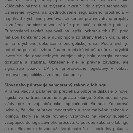
kľúčového nástroja na zvýšenie investícií do čistých technológií.
Uznesenie vyzýva na zjednodušenie regulačného prostredia –
napríklad zrýchlenie povoľovacích konaní pre inovatívne projekty
a zníženie administratívnej záťaže pre malé a stredné podniky.
Europoslanci taktiež apelovali na lepšiu ochranu trhu EÚ pred
nekalou konkurenciou a dumpingom zo strany tretích krajín, ako
aj na urýchlené dokončenie energetickej únie. Podľa nich je
potrebné posilniť cezhraničnú energetickú infraštruktúru a urýchliť
investície do obnoviteľných zdrojov, aby bola energia cenovo
dostupná a stabilná. Uznesenie nie je právne záväzné, ale
signalizuje pozíciu EP pre pripravované legislatívy v oblasti
priemyselnej politiky a zelenej ekonomiky.
Slovensko pripravuje samostatný zákon o lobingu
V rámci vlády a parlamentu prebiehajú odborné diskusie o novej
legislatíve na transparentnú reguláciu lobingu. Splnomocnenkyňa
vlády pre rozvoj občianskej spoločnosti Simona Zacharová
uviedla, že víta prípravu moderného a spravodlivého zákona o
lobingu, ktorý sa bude rovnako vzťahovať na všetky subjekty
vstupujúce do legislatívneho procesu. O potrebe zákona o lobingu
sa na Slovensku hovorí už dve desaťročia – posledný pokus v