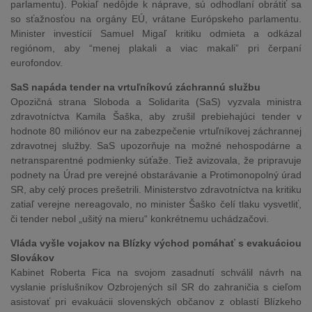
parlamentu). Pokiaľ nedôjde k náprave, sú odhodlaní obrátiť sa
so sťažnosťou na orgány EÚ, vrátane Európskeho parlamentu.
Minister investícií Samuel Migaľ kritiku odmieta a odkázal
regiónom, aby “menej plakali a viac makali” pri čerpaní
eurofondov.
SaS napáda tender na vrtuľníkovú záchrannú službu
Opozičná strana Sloboda a Solidarita (SaS) vyzvala ministra
zdravotníctva Kamila Šaška, aby zrušil prebiehajúci tender v
hodnote 80 miliónov eur na zabezpečenie vrtuľníkovej záchrannej
zdravotnej služby. SaS upozorňuje na možné nehospodárne a
netransparentné podmienky súťaže. Tiež avizovala, že pripravuje
podnety na Úrad pre verejné obstarávanie a Protimonopolný úrad
SR, aby celý proces prešetrili. Ministerstvo zdravotníctva na kritiku
zatiaľ verejne nereagovalo, no minister Šaško čelí tlaku vysvetliť,
či tender nebol „ušitý na mieru“ konkrétnemu uchádzačovi.
Vláda vyšle vojakov na Blízky východ pomáhať s evakuáciou
Slovákov
Kabinet Roberta Fica na svojom zasadnutí schválil návrh na
vyslanie príslušníkov Ozbrojených síl SR do zahraničia s cieľom
asistovať pri evakuácii slovenských občanov z oblastí Blízkeho