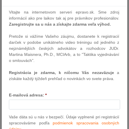
identifikácia internetových diskutérov sa do finálneho znenia
zákona nedostala.
Vitajte na internetovom serveri epravo.sk. Sme zdroj
informácií ako pre laikov tak aj pre právnikov profesionálov.
Prezident podpísal novelu zvyšujúcu platy zamestnancov v
Zaregistrujte sa u nás a získajte zdarma veľa výhod.
školstve
Prezident SR Peter Pellegrini vo štvrtok 26. júna odobril zvýšenie
Pretože si vážíme Vašeho záujmu, dostanete k registracií
platov pedagogických a odborných zamestnancov školstva.
darček v podobe unikátneho video tréningu od jedného z
Podpísal novely zákona o odmeňovaní niektorých zamestnancov
nejznámějších českých advokátov a rozhodcov JUDr.
pri výkone práce vo verejnom záujme a zákona o pedagogických
Martina Maisnera, Ph.D., MCIArb, a to "Taktika vyjednávání
a odborných zamestnancoch. Od 1. septembra 2025 sa tarifné
o smlouvách".
platy učiteľov materských, základných a stredných škôl, ako aj
odborných zamestnancov, zvýšia o 7%, a od 1. januára 2026 o
Registrácia je zdarma, k ničomu Vás nezaväzuje
a
ďalších 5%. U vysokoškolských učiteľov a výskumných
získáte každý týždeň prehľad o novinkách vo svete práva.
pracovníkov ide o zvýšenie o 7% od septembra a ďalších 7% od
januára. Nepedagogickým zamestnancom zavádza novela
osobitnú stupnicu platových taríf. Zmeny tiež umožnia riaditeľom
E-mailová adresa:
*
škôl priznávať kvalitným pedagógom výkonnostný príplatok nad
rámec tabuľkových platov, ktorý nebude mať vplyv na ich osobné
príplatky.
Vaše dáta sú u nás v bezpečí. Údaje vyplnené pri registrácií
Inšpekcia obvinila dvoch exvyšetrovateľov NAKA zo
spracováváme podľa
podmienok spracovania osobných
zneužitia právomoci