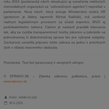
roku 2024 (poslanecký návrh obsahujúci aj označenie niektorých
mimovládnych organizácií za “zahraničných agentov”) neprešiel v
parlamente. Nový návrh, ktorý avizuje Ministerstvo vnútra SR
(gestorom je štátny tajomník Michal Kaliňák), má vzniknúť
riadnym legislatívnym procesom za účasti expertov, MVO aj
podnikateľského sektora. Cieľom je nastaviť pravidlá lobovania
tak, aby sa zvýšila transparentnosť tvorby zákonov a zabránilo sa
jednostrannej či diskriminačnej úprave len pre vybrané subjekty.
Zacharová označila pripravu tohto zákona za jednu z prioritných
úloh v oblasti otvoreného vládnutia.
Poznámka: Text bol spracovaný z verejných zdrojov.
© EPRAVO.SK – Zbierka zákonov, judikatúra, právo |
www.epravo.sk
Autor: redakcia (sp)
30.6.2025