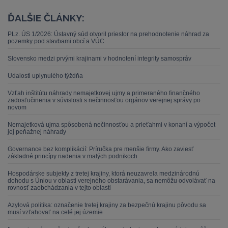
ĎALŠIE ČLÁNKY:
PLz. ÚS 1/2026: Ústavný súd otvoril priestor na prehodnotenie náhrad za
pozemky pod stavbami obcí a VÚC
Slovensko medzi prvými krajinami v hodnotení integrity samospráv
Udalosti uplynulého týždňa
Vzťah inštitútu náhrady nemajetkovej ujmy a primeraného finančného
zadosťučinenia v súvislosti s nečinnosťou orgánov verejnej správy po
novom
Nemajetková ujma spôsobená nečinnosťou a prieťahmi v konaní a výpočet
jej peňažnej náhrady
Governance bez komplikácií: Príručka pre menšie firmy. Ako zaviesť
základné princípy riadenia v malých podnikoch
Hospodárske subjekty z tretej krajiny, ktorá neuzavrela medzinárodnú
dohodu s Úniou v oblasti verejného obstarávania, sa nemôžu odvolávať na
rovnosť zaobchádzania v tejto oblasti
Azylová politika: označenie tretej krajiny za bezpečnú krajinu pôvodu sa
musí vzťahovať na celé jej územie