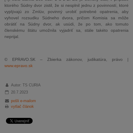
ktorého Súdny dvor zistil, že si nesplnil jednu z povinností, ktoré
vyplývajú zo Zmlúv, povinný urobiť potrebné opatrenia, aby
vyhovel rozsudku Súdneho dvora, pričom Komisia sa môže
obrátiť na Súdny dvor, ak usúdi, že po tom, ako tomuto
členskému štátu umožnila vyjadriť sa, stále takéto opatrenia
neprijal.
© EPRAVO.SK – Zbierka zákonov, judikatúra, právo |
www.epravo.sk
Autor: TS CURIA
20.7.2023
pošli e-mailom
vytlač článok