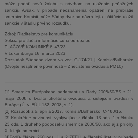
môže podať novú žalobu s návrhom na uloženie peňažných
sankcií. Avšak, v prípade neoznámenia opatrení na prebratie
smernice Komisii môže Súdny dvor na návrh tejto inštitúcie uložiť
sankcie v štádiu prvého rozsudku.
Zdroj: Riaditeľstvo pre komunikáciu
Sekcia pre tlač a informácie curia.europa.eu
TLAČOVÉ KOMUNIKÉ č. 47/23
V Luxemburgu 16. marca 2023
Rozsudok Súdneho dvora vo veci C-174/21 | Komisia/Bulharsko
(Dvojité nesplnenie povinnosti – Znečistenie ovzdušia PM10)
[1] Smernica Európskeho parlamentu a Rady 2008/50/ES z 21.
mája 2008 o kvalite okolitého ovzdušia a čistejšom ovzduší v
Európe (Ú. v. EÚ L 152, 2008, s. 1).
[2] Rozsudok z 5. apríla 2017, Komisia/Bulharsko, C-488/15.
[3] Konkrétne povinnosti vyplývajúce z článku 13 ods. 1 a článku
23 ods. 1 druhého pododseku smernice 2008/50, ako aj z prílohy
XI k tejto smernici.
[4]Podľa článku 260 ods. 1 a 2 ZFEÚ je členský štát, v prípade