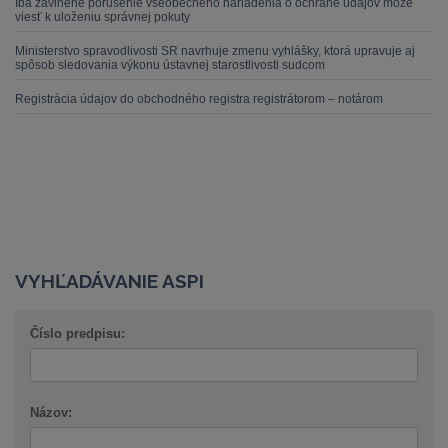
Iba zavinené porušenie všeobecného nariadenia o ochrane údajov môže
viesť k uloženiu správnej pokuty
Ministerstvo spravodlivosti SR navrhuje zmenu vyhlášky, ktorá upravuje aj
spôsob sledovania výkonu ústavnej starostlivosti sudcom
Registrácia údajov do obchodného registra registrátorom – notárom
VYHĽADÁVANIE ASPI
Číslo predpisu:
Názov: