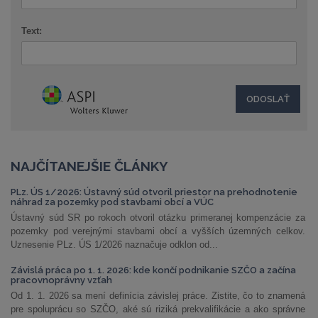
Text:
NAJČÍTANEJŠIE ČLÁNKY
PLz. ÚS 1/2026: Ústavný súd otvoril priestor na prehodnotenie
náhrad za pozemky pod stavbami obcí a VÚC
Ústavný súd SR po rokoch otvoril otázku primeranej kompenzácie za
pozemky pod verejnými stavbami obcí a vyšších územných celkov.
Uznesenie PLz. ÚS 1/2026 naznačuje odklon od...
Závislá práca po 1. 1. 2026: kde končí podnikanie SZČO a začína
pracovnoprávny vzťah
Od 1. 1. 2026 sa mení definícia závislej práce. Zistite, čo to znamená
pre spoluprácu so SZČO, aké sú riziká prekvalifikácie a ako správne