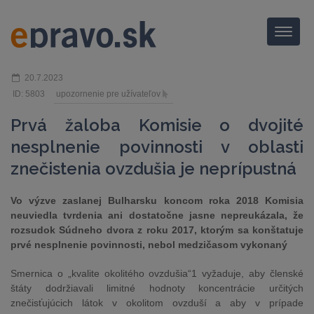
Menu
20.7.2023
ID: 5803
upozornenie pre užívateľov
Prvá žaloba Komisie o dvojité
nesplnenie povinnosti v oblasti
znečistenia ovzdušia je neprípustná
Vo výzve zaslanej Bulharsku koncom roka 2018 Komisia
neuviedla tvrdenia ani dostatočne jasne nepreukázala, že
rozsudok Súdneho dvora z roku 2017, ktorým sa konštatuje
prvé nesplnenie povinnosti, nebol medzičasom vykonaný
Smernica o „kvalite okolitého ovzdušia“1 vyžaduje, aby členské
štáty dodržiavali limitné hodnoty koncentrácie určitých
znečisťujúcich látok v okolitom ovzduší a aby v prípade