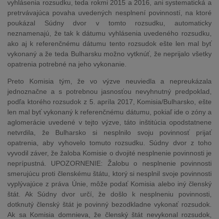
vyhlásenia rozsudku, teda rokmi 2015 a 2016, ani systematická a
pretrvávajúca povaha uvedených nesplnení povinností, na ktoré
poukázal Súdny dvor v tomto rozsudku, automaticky
neznamenajú, že tak k dátumu vyhlásenia uvedeného rozsudku,
ako aj k referenčnému dátumu tento rozsudok ešte len mal byť
vykonaný a že teda Bulharsku možno vytknúť, že neprijalo všetky
opatrenia potrebné na jeho vykonanie.
Preto Komisia tým, že vo výzve neuviedla a nepreukázala
jednoznačne a s potrebnou jasnosťou nevyhnutný predpoklad,
podľa ktorého rozsudok z 5. apríla 2017, Komisia/Bulharsko, ešte
len mal byť vykonaný k referenčnému dátumu, pokiaľ ide o zóny a
aglomerácie uvedené v tejto výzve, táto inštitúcia opodstatnene
netvrdila, že Bulharsko si nesplnilo svoju povinnosť prijať
opatrenia, aby vyhovelo tomuto rozsudku. Súdny dvor z toho
vyvodil záver, že žaloba Komisie o dvojité nesplnenie povinnosti je
neprípustná. UPOZORNENIE: Žalobu o nesplnenie povinnosti
smerujúcu proti členskému štátu, ktorý si nesplnil svoje povinnosti
vyplývajúce z práva Únie, môže podať Komisia alebo iný členský
štát. Ak Súdny dvor určí, že došlo k nesplneniu povinnosti,
dotknutý členský štát je povinný bezodkladne vykonať rozsudok.
Ak sa Komisia domnieva, že členský štát nevykonal rozsudok,