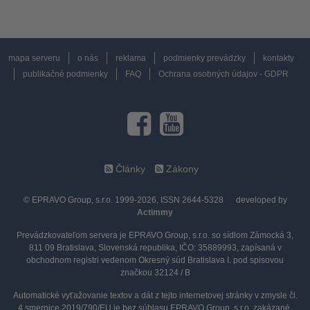
mapa serveru
o nás
reklama
podmienky prevádzky
kontakty
publikačné podmienky
FAQ
Ochrana osobných údajov - GDPR
Články
Zákony
© EPRAVO Group, s.r.o. 1999-2026, ISSN 2644-5328
developed by
Actimmy
Prevádzkovateľom servera je EPRAVO Group, s.r.o. so sídlom Zámocká 3,
811 09 Bratislava, Slovenská republika, IČO: 35889993, zapísaná v
obchodnom registri vedenom Okresný súd Bratislava I. pod spisovou
značkou 32124 / B
Automatické vyťažovanie textov a dát z tejto internetovej stránky v zmysle čl.
4 smernice 2019/790/EU je bez súhlasu EPRAVO Group, s.r.o. zakázané.