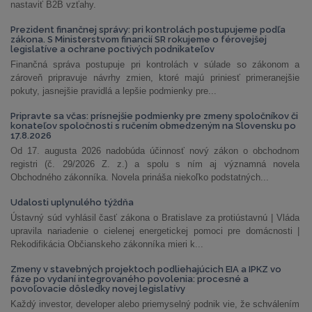
nastaviť B2B vzťahy.
Prezident finančnej správy: pri kontrolách postupujeme podľa
zákona. S Ministerstvom financií SR rokujeme o férovejšej
legislatíve a ochrane poctivých podnikateľov
Finančná správa postupuje pri kontrolách v súlade so zákonom a
zároveň pripravuje návrhy zmien, ktoré majú priniesť primeranejšie
pokuty, jasnejšie pravidlá a lepšie podmienky pre...
Pripravte sa včas: prísnejšie podmienky pre zmeny spoločníkov či
konateľov spoločnosti s ručením obmedzeným na Slovensku po
17.8.2026
Od 17. augusta 2026 nadobúda účinnosť nový zákon o obchodnom
registri (č. 29/2026 Z. z.) a spolu s ním aj významná novela
Obchodného zákonníka. Novela prináša niekoľko podstatných...
Udalosti uplynulého týždňa
Ústavný súd vyhlásil časť zákona o Bratislave za protiústavnú | Vláda
upravila nariadenie o cielenej energetickej pomoci pre domácnosti |
Rekodifikácia Občianskeho zákonníka mieri k...
Zmeny v stavebných projektoch podliehajúcich EIA a IPKZ vo
fáze po vydaní integrovaného povolenia: procesné a
povoľovacie dôsledky novej legislatívy
Každý investor, developer alebo priemyselný podnik vie, že schválením