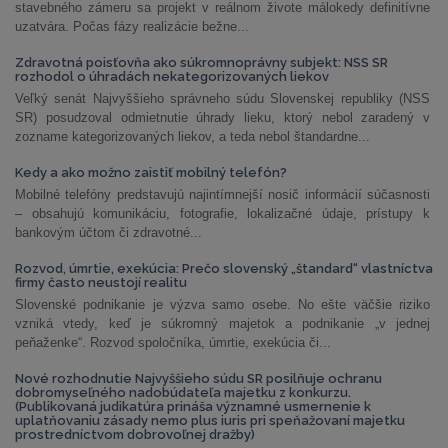
stavebného zámeru sa projekt v reálnom živote málokedy definitívne
uzatvára. Počas fázy realizácie bežne...
Zdravotná poisťovňa ako súkromnoprávny subjekt: NSS SR
rozhodol o úhradách nekategorizovaných liekov
Veľký senát Najvyššieho správneho súdu Slovenskej republiky (NSS
SR) posudzoval odmietnutie úhrady lieku, ktorý nebol zaradený v
zozname kategorizovaných liekov, a teda nebol štandardne...
Kedy a ako možno zaistiť mobilný telefón?
Mobilné telefóny predstavujú najintímnejší nosič informácií súčasnosti
– obsahujú komunikáciu, fotografie, lokalizačné údaje, prístupy k
bankovým účtom či zdravotné...
Rozvod, úmrtie, exekúcia: Prečo slovenský „štandard“ vlastníctva
firmy často neustojí realitu
Slovenské podnikanie je výzva samo osebe. No ešte väčšie riziko
vzniká vtedy, keď je súkromný majetok a podnikanie „v jednej
peňaženke“. Rozvod spoločníka, úmrtie, exekúcia či...
Nové rozhodnutie Najvyššieho súdu SR posilňuje ochranu
dobromyseľného nadobúdateľa majetku z konkurzu.
(Publikovaná judikatúra prináša významné usmernenie k
uplatňovaniu zásady nemo plus iuris pri speňažovaní majetku
prostredníctvom dobrovoľnej dražby)