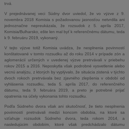
trvá.
V prejednávanej veci Súdny dvor uviedol, že vo výzve z 9.
novembra 2018 Komisia s požadovanou jasnosťou netvrdila ani
jednoznačne nepreukázala, že rozsudok z 5. apríla 2017,
Komisia/Bulharsko, ešte len mal byť k referenčnému dátumu, teda
k 9. februáru 2019, vykonaný.
V tejto výzve totiž Komisia uvádza, že nesplnenia povinností
konštatované v tomto rozsudku až do roku 2014 v prípade zón a
aglomerácií určených v uvedenej výzve pretrvávali v priebehu
rokov 2015 a 2016. Neposkytla však podrobné vysvetlenie alebo
vecnú analýzu, z ktorých by vyplývalo, že situácia zistená v týchto
dvoch rokoch pretrvávala bez zjavného zlepšenia v období od
vyhlásenia rozsudku, teda 5. apríla 2017, do referenčného
dátumu, teda 9. februára 2019, a preto je potrebné prijať
opatrenia na účely vykonania tohto rozsudku.
Podľa Súdneho dvora však ani skutočnosť, že tieto nesplnenia
povinností pretrvávali medzi koncom obdobia, na ktoré sa
vzťahuje rozsudok Súdneho dvora, teda rokom 2014, a
nasledujúcim obdobím, ktoré však predchádzalo dátumu