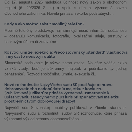
Od 17. augusta 2026 nadobúda účinnosť nový zákon o obchodnom
registri (č. 29/2026 Z. z.) a spolu s ním aj významná novela
Obchodného zákonníka. Novela prináša niekoľko podstatných...
Kedy a ako možno zaistiť mobilný telefón?
Mobilné telefóny predstavujú najintímnejší nosič informácií súčasnosti
– obsahujú komunikáciu, fotografie, lokalizačné údaje, prístupy k
bankovým účtom či zdravotné...
Rozvod, úmrtie, exekúcia: Prečo slovenský „štandard“ vlastníctva
firmy často neustojí realitu
Slovenské podnikanie je výzva samo osebe. No ešte väčšie riziko
vzniká vtedy, keď je súkromný majetok a podnikanie „v jednej
peňaženke“. Rozvod spoločníka, úmrtie, exekúcia či...
Nové rozhodnutie Najvyššieho súdu SR posilňuje ochranu
dobromyseľného nadobúdateľa majetku z konkurzu.
(Publikovaná judikatúra prináša významné usmernenie k
uplatňovaniu zásady nemo plus iuris pri speňažovaní majetku
prostredníctvom dobrovoľnej dražby)
Najvyšší súd Slovenskej republiky publikoval v Zbierke stanovísk
Najvyššieho súdu a rozhodnutí súdov SR rozhodnutie, ktoré prináša
významný výklad ochrany dobromyseľného...