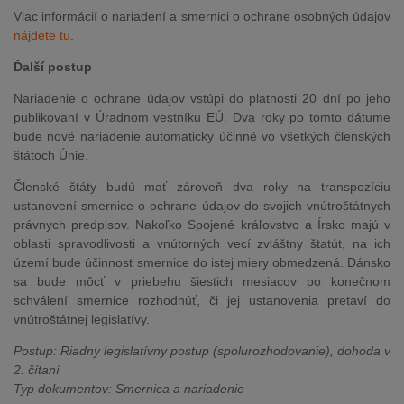
Viac informácií o nariadení a smernici o ochrane osobných údajov
nájdete tu
.
Ďalší postup
Nariadenie o ochrane údajov vstúpi do platnosti 20 dní po jeho
publikovaní v Úradnom vestníku EÚ. Dva roky po tomto dátume
bude nové nariadenie automaticky účinné vo všetkých členských
štátoch Únie.
Členské štáty budú mať zároveň dva roky na transpozíciu
ustanovení smernice o ochrane údajov do svojich vnútroštátnych
právnych predpisov. Nakoľko Spojené kráľovstvo a Írsko majú v
oblasti spravodlivosti a vnútorných vecí zvláštny štatút, na ich
území bude účinnosť smernice do istej miery obmedzená. Dánsko
sa bude môcť v priebehu šiestich mesiacov po konečnom
schválení smernice rozhodnúť, či jej ustanovenia pretaví do
vnútroštátnej legislatívy.
Postup: Riadny legislatívny postup (spolurozhodovanie), dohoda v
2. čítaní
Typ dokumentov: Smernica a nariadenie