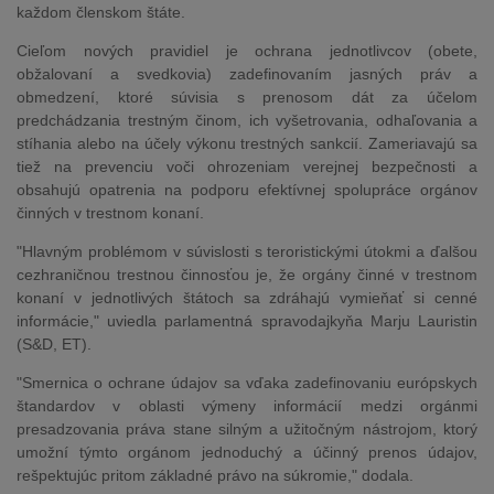
každom členskom štáte.
Cieľom nových pravidiel je ochrana jednotlivcov (obete,
obžalovaní a svedkovia) zadefinovaním jasných práv a
obmedzení, ktoré súvisia s prenosom dát za účelom
predchádzania trestným činom, ich vyšetrovania, odhaľovania a
stíhania alebo na účely výkonu trestných sankcií. Zameriavajú sa
tiež na prevenciu voči ohrozeniam verejnej bezpečnosti a
obsahujú opatrenia na podporu efektívnej spolupráce orgánov
činných v trestnom konaní.
"Hlavným problémom v súvislosti s teroristickými útokmi a ďalšou
cezhraničnou trestnou činnosťou je, že orgány činné v trestnom
konaní v jednotlivých štátoch sa zdráhajú vymieňať si cenné
informácie," uviedla parlamentná spravodajkyňa Marju Lauristin
(S&D, ET).
"Smernica o ochrane údajov sa vďaka zadefinovaniu európskych
štandardov v oblasti výmeny informácií medzi orgánmi
presadzovania práva stane silným a užitočným nástrojom, ktorý
umožní týmto orgánom jednoduchý a účinný prenos údajov,
rešpektujúc pritom základné právo na súkromie," dodala.