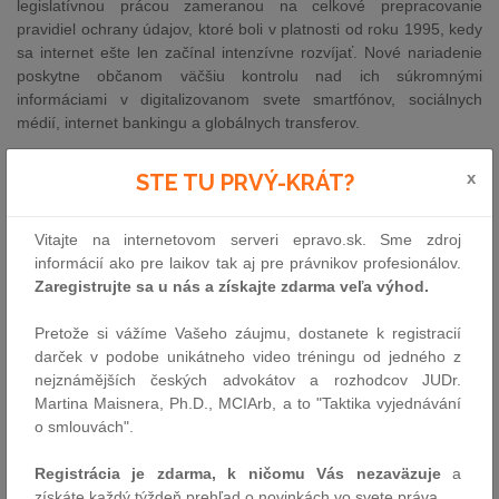
legislatívnou prácou zameranou na celkové prepracovanie
pravidiel ochrany údajov, ktoré boli v platnosti od roku 1995, kedy
sa internet ešte len začínal intenzívne rozvíjať. Nové nariadenie
poskytne občanom väčšiu kontrolu nad ich súkromnými
informáciami v digitalizovanom svete smartfónov, sociálnych
médií, internet bankingu a globálnych transferov.
"
Všeobecné nariadenie o ochrane údajov zreálňuje vysokú a
x
STE TU PRVÝ-KRÁT?
jednotnú úroveň ochrany dát naprieč EÚ. Ide o veľký úspech
Európskeho parlamentu a jednoznačné európske 'áno' silným
právam spotrebiteľov a konkurencieschopnosti v digitálnom veku.
Vitajte na internetovom serveri epravo.sk. Sme zdroj
Občania sa budú môcť sami rozhodnúť, o ktoré osobné
informácií ako pre laikov tak aj pre právnikov profesionálov.
informácie sa budú chcieť podeliť s ostatnými
," uviedol
Zaregistrujte sa u nás a získajte zdarma veľa výhod.
spravodajca nariadenia Jan Philipp Albrecht (Zelení/EFA, DE).
Pretože si vážíme Vašeho záujmu, dostanete k registracií
"
Nariadenie tiež vytvorením jednotného právneho rámca v celej
darček v podobe unikátneho video tréningu od jedného z
EÚ zabezpečí firmám jednoznačnú právnu zrozumiteľnosť. Nová
nejznámějších českých advokátov a rozhodcov JUDr.
legislatíva podporuje dôveru, právnu istotu a spravodlivejšiu
Martina Maisnera, Ph.D., MCIArb, a to "Taktika vyjednávání
konkurenciu
," dodal.
o smlouvách".
Súčasťou nových pravidiel sú ustanovenia o:
Registrácia je zdarma, k ničomu Vás nezaväzuje
a
práve na zabudnutie (teda vymazanie osobných údajov
získáte každý týždeň prehľad o novinkách vo svete práva.