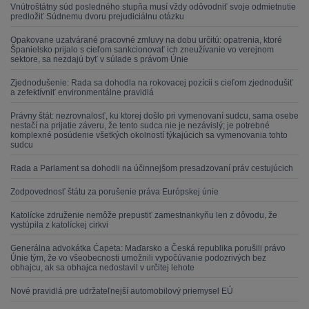
Vnútroštátny súd posledného stupňa musí vždy odôvodniť svoje odmietnutie
predložiť Súdnemu dvoru prejudiciálnu otázku
Opakovane uzatvárané pracovné zmluvy na dobu určitú: opatrenia, ktoré
Španielsko prijalo s cieľom sankcionovať ich zneužívanie vo verejnom
sektore, sa nezdajú byť v súlade s právom Únie
Zjednodušenie: Rada sa dohodla na rokovacej pozícii s cieľom zjednodušiť
a zefektívniť environmentálne pravidlá
Právny štát: nezrovnalosť, ku ktorej došlo pri vymenovaní sudcu, sama osebe
nestačí na prijatie záveru, že tento sudca nie je nezávislý; je potrebné
komplexné posúdenie všetkých okolností týkajúcich sa vymenovania tohto
sudcu
Rada a Parlament sa dohodli na účinnejšom presadzovaní práv cestujúcich
Zodpovednosť štátu za porušenie práva Európskej únie
Katolícke združenie nemôže prepustiť zamestnankyňu len z dôvodu, že
vystúpila z katolíckej cirkvi
Generálna advokátka Ćapeta: Maďarsko a Česká republika porušili právo
Únie tým, že vo všeobecnosti umožnili vypočúvanie podozrivých bez
obhajcu, ak sa obhajca nedostavil v určitej lehote
Nové pravidlá pre udržateľnejší automobilový priemysel EÚ