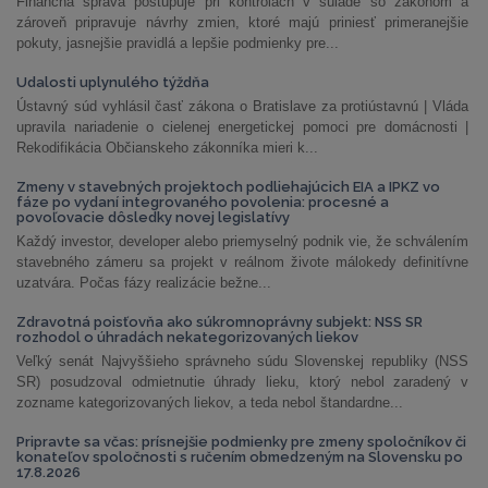
Finančná správa postupuje pri kontrolách v súlade so zákonom a
zároveň pripravuje návrhy zmien, ktoré majú priniesť primeranejšie
pokuty, jasnejšie pravidlá a lepšie podmienky pre...
Udalosti uplynulého týždňa
Ústavný súd vyhlásil časť zákona o Bratislave za protiústavnú | Vláda
upravila nariadenie o cielenej energetickej pomoci pre domácnosti |
Rekodifikácia Občianskeho zákonníka mieri k...
Zmeny v stavebných projektoch podliehajúcich EIA a IPKZ vo
fáze po vydaní integrovaného povolenia: procesné a
povoľovacie dôsledky novej legislatívy
Každý investor, developer alebo priemyselný podnik vie, že schválením
stavebného zámeru sa projekt v reálnom živote málokedy definitívne
uzatvára. Počas fázy realizácie bežne...
Zdravotná poisťovňa ako súkromnoprávny subjekt: NSS SR
rozhodol o úhradách nekategorizovaných liekov
Veľký senát Najvyššieho správneho súdu Slovenskej republiky (NSS
SR) posudzoval odmietnutie úhrady lieku, ktorý nebol zaradený v
zozname kategorizovaných liekov, a teda nebol štandardne...
Pripravte sa včas: prísnejšie podmienky pre zmeny spoločníkov či
konateľov spoločnosti s ručením obmedzeným na Slovensku po
17.8.2026