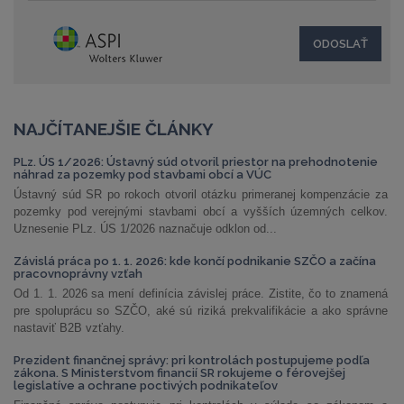
NAJČÍTANEJŠIE ČLÁNKY
PLz. ÚS 1/2026: Ústavný súd otvoril priestor na prehodnotenie
náhrad za pozemky pod stavbami obcí a VÚC
Ústavný súd SR po rokoch otvoril otázku primeranej kompenzácie za
pozemky pod verejnými stavbami obcí a vyšších územných celkov.
Uznesenie PLz. ÚS 1/2026 naznačuje odklon od...
Závislá práca po 1. 1. 2026: kde končí podnikanie SZČO a začína
pracovnoprávny vzťah
Od 1. 1. 2026 sa mení definícia závislej práce. Zistite, čo to znamená
pre spoluprácu so SZČO, aké sú riziká prekvalifikácie a ako správne
nastaviť B2B vzťahy.
Prezident finančnej správy: pri kontrolách postupujeme podľa
zákona. S Ministerstvom financií SR rokujeme o férovejšej
legislatíve a ochrane poctivých podnikateľov