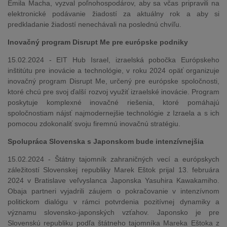
Emila Macha, vyzval poľnohospodárov, aby sa včas pripravili na
elektronické podávanie žiadostí za aktuálny rok a aby si
predkladanie žiadostí nenechávali na poslednú chvíľu.
Inovačný program Disrupt Me pre európske podniky
15.02.2024 - EIT Hub Israel, izraelská pobočka Európskeho
inštitútu pre inovácie a technológie, v roku 2024 opäť organizuje
inovačný program Disrupt Me, určený pre európske spoločnosti,
ktoré chcú pre svoj ďalší rozvoj využiť izraelské inovácie. Program
poskytuje komplexné inovačné riešenia, ktoré pomáhajú
spoločnostiam nájsť najmodernejšie technológie z Izraela a s ich
pomocou zdokonaliť svoju firemnú inovačnú stratégiu.
Spolupráca Slovenska s Japonskom bude intenzívnejšia
15.02.2024 - Štátny tajomník zahraničných vecí a európskych
záležitostí Slovenskej republiky Marek Eštok prijal 13. februára
2024 v Bratislave veľvyslanca Japonska Yasuhira Kawakamiho.
Obaja partneri vyjadrili záujem o pokračovanie v intenzívnom
politickom dialógu v rámci potvrdenia pozitívnej dynamiky a
významu slovensko-japonských vzťahov. Japonsko je pre
Slovenskú republiku podľa štátneho tajomníka Mareka Eštoka z