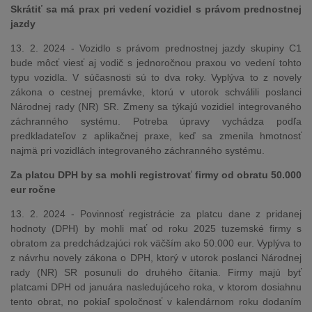
Skrátiť sa má prax pri vedení vozidiel s právom prednostnej
jazdy
13. 2. 2024 - Vozidlo s právom prednostnej jazdy skupiny C1
bude môcť viesť aj vodič s jednoročnou praxou vo vedení tohto
typu vozidla. V súčasnosti sú to dva roky. Vyplýva to z novely
zákona o cestnej premávke, ktorú v utorok schválili poslanci
Národnej rady (NR) SR. Zmeny sa týkajú vozidiel integrovaného
záchranného systému. Potreba úpravy vychádza podľa
predkladateľov z aplikačnej praxe, keď sa zmenila hmotnosť
najmä pri vozidlách integrovaného záchranného systému.
Za platcu DPH by sa mohli registrovať firmy od obratu 50.000
eur ročne
13. 2. 2024 - Povinnosť registrácie za platcu dane z pridanej
hodnoty (DPH) by mohli mať od roku 2025 tuzemské firmy s
obratom za predchádzajúci rok väčším ako 50.000 eur. Vyplýva to
z návrhu novely zákona o DPH, ktorý v utorok poslanci Národnej
rady (NR) SR posunuli do druhého čítania. Firmy majú byť
platcami DPH od januára nasledujúceho roka, v ktorom dosiahnu
tento obrat, no pokiaľ spoločnosť v kalendárnom roku dodaním