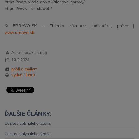
https://www.vlada.gov.sk//tlacove-spravy/
https://www.nrsr.sk/web/
© EPRAVO.SK – Zbierka zákonov, judikatúra, právo |
www.epravo.sk
Autor: redakcia (sp)
19.2.2024
pošli e-mailom
vytlač článok
ĎALŠIE ČLÁNKY:
Udalosti uplynulého týždňa
Udalosti uplynulého týždňa