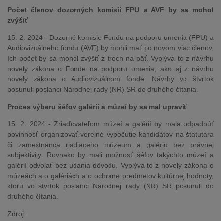
Počet členov dozorných komisií FPU a AVF by sa mohol
zvýšiť
15. 2. 2024 - Dozorné komisie Fondu na podporu umenia (FPU) a
Audiovizuálneho fondu (AVF) by mohli mať po novom viac členov.
Ich počet by sa mohol zvýšiť z troch na päť. Vyplýva to z návrhu
novely zákona o Fonde na podporu umenia, ako aj z návrhu
novely zákona o Audiovizuálnom fonde. Návrhy vo štvrtok
posunuli poslanci Národnej rady (NR) SR do druhého čítania.
Proces výberu šéfov galérií a múzeí by sa mal upraviť
15. 2. 2024 - Zriaďovateľom múzeí a galérií by mala odpadnúť
povinnosť organizovať verejné vypočutie kandidátov na štatutára
či zamestnanca riadiaceho múzeum a galériu bez právnej
subjektivity. Rovnako by mali možnosť šéfov takýchto múzeí a
galérií odvolať bez udania dôvodu. Vyplýva to z novely zákona o
múzeách a o galériách a o ochrane predmetov kultúrnej hodnoty,
ktorú vo štvrtok poslanci Národnej rady (NR) SR posunuli do
druhého čítania.
Zdroj: