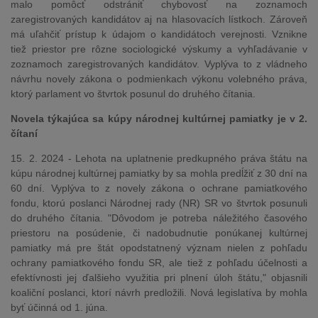
malo pomôcť odstrániť chybovosť na zoznamoch
zaregistrovaných kandidátov aj na hlasovacích lístkoch. Zároveň
má uľahčiť prístup k údajom o kandidátoch verejnosti. Vznikne
tiež priestor pre rôzne sociologické výskumy a vyhľadávanie v
zoznamoch zaregistrovaných kandidátov. Vyplýva to z vládneho
návrhu novely zákona o podmienkach výkonu volebného práva,
ktorý parlament vo štvrtok posunul do druhého čítania.
Novela týkajúca sa kúpy národnej kultúrnej pamiatky je v 2.
čítaní
15. 2. 2024 - Lehota na uplatnenie predkupného práva štátu na
kúpu národnej kultúrnej pamiatky by sa mohla predĺžiť z 30 dní na
60 dní. Vyplýva to z novely zákona o ochrane pamiatkového
fondu, ktorú poslanci Národnej rady (NR) SR vo štvrtok posunuli
do druhého čítania. "Dôvodom je potreba náležitého časového
priestoru na posúdenie, či nadobudnutie ponúkanej kultúrnej
pamiatky má pre štát opodstatnený význam nielen z pohľadu
ochrany pamiatkového fondu SR, ale tiež z pohľadu účelnosti a
efektívnosti jej ďalšieho využitia pri plnení úloh štátu," objasnili
koaliční poslanci, ktorí návrh predložili. Nová legislatíva by mohla
byť účinná od 1. júna.