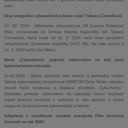
únie.
Úrad verejného zdravotníctva bude viesť Tatiana Červeňová
14. 02. 2024 - Ministerka zdravotníctva SR Zuzana Dolinková
dnes vymenovala do funkcie hlavnej hygieničky SR Tatianu
Červeňovú, ktorá bude od 15. 2. 2024 viesť Úrad verejného
zdravotníctva Slovenskej republiky (ÚVZ SR). Na tejto pozícii k
14. 2. 2024 končí Ján Mikas.
Nová „CyberAréna“ pripraví odborníkov na boj proti
kybernetickým hrozbám
14.02.2024 - Štátny tajomník Ivan Ivančin a generálny riaditeľ
Sekcie kybernetickej bezpečnosti MIRRI SR Ervín Šimko oficiálne
otvorili nové výcvikové a školiace stredisko „CyberAréna“.
Stredisko prinesie odborníkom na najvyššej úrovni možnosť
získať kľúčové zručnosti a vyskúšať si, ako správne a rýchlo
reagovať na simulované kybernetické incidenty.
Inšpekcia v sociálnych veciach zverejnila Plán dozornej
činnosti na rok 2024