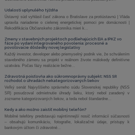
Udalosti uplynulého týždňa
Ústavný súd vyhlásil časť zákona o Bratislave za protiústavnú | Vláda
upravila nariadenie o cielenej energetickej pomoci pre domácnosti |
Rekodifikácia Občianskeho zákonníka mieri k...
Zmeny v stavebných projektoch podliehajúcich EIA a IPKZ vo
fáze po vydaní integrovaného povolenia: procesné a
povoľovacie dôsledky novej legislatívy
Každý investor, developer alebo priemyselný podnik vie, že schválením
stavebného zámeru sa projekt v reálnom živote málokedy definitívne
uzatvára. Počas fázy realizácie bežne...
Zdravotná poisťovňa ako súkromnoprávny subjekt: NSS SR
rozhodol o úhradách nekategorizovaných liekov
Veľký senát Najvyššieho správneho súdu Slovenskej republiky (NSS
SR) posudzoval odmietnutie úhrady lieku, ktorý nebol zaradený v
zozname kategorizovaných liekov, a teda nebol štandardne...
Kedy a ako možno zaistiť mobilný telefón?
Mobilné telefóny predstavujú najintímnejší nosič informácií súčasnosti
– obsahujú komunikáciu, fotografie, lokalizačné údaje, prístupy k
bankovým účtom či zdravotné...