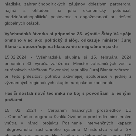
hľadiska zahraničnopolitických záujmov dôležitým partnerom,
najmä s ohľadom na jeho ekonomický potenciál,
medzinárodnopolitické postavenie a angažovanosť pri riešení
globálnych otázok.
Vyšehradská štvorka si pripomína 33. výročie Štáty V4 spája
omnoho viac ako politický dialóg, odkazuje minister Juraj
Blanár a upozorňuje na hlasovanie o migračnom pakte
15.02.2024 - Vyšehradská skupina si 15. februára 2024
pripomína 33. výročia založenia. Minister zahraničných vecí a
európskych záležitostí Slovenskej republiky Juraj Blanár zdôraznil
pri tejto príležitosti potrebu aktívnejšej spolupráce v jednej z
významných regionálnych skupín európskeho kontinentu.
Hasiči dostali novú techniku na boj s povodňami a lesnými
požiarmi
15. 02. 2024 - Čerpaním finančných prostriedkov EÚ
z Operačného programu Kvalita životného prostredia ministerstvo
vnútra v rámci projektu
Posilnenie intervenčných kapacít
integrovaného záchranného systému Ministerstva vnútra SR
obstaralo pre potreby Hasičského a záchranného zboru 130