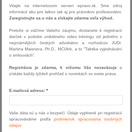
Vitajte na internetovom serveri epravo.sk. Sme zdroj
Dohoda štátov EÚ na akte o umelej inteligencii: Významný
informácií ako pre laikov tak aj pre právnikov profesionálov.
krok Slovenska k posilneniu dôvery a transparentnosti pri
Zaregistrujte sa u nás a získajte zdarma veľa výhod.
vývoji umelej inteligencie
Pretože si vážíme Vašeho záujmu, dostanete k registracií
12. 02. 2024 - Politická dohoda na akte o umelej inteligencii (AIA)
darček v podobe unikátneho video tréningu od jedného z
medzi členskými štátmi EÚ vznikala v decembri minulého roka
nejznámějších českých advokátov a rozhodcov JUDr.
rekordne dlho – na trojdňovom nepretržitom vyjednávacom kole.
Martina Maisnera, Ph.D., MCIArb, a to "Taktika vyjednávání
Uplynulý týždeň sa na tomto poli zrodil ďalší úspech. Členské
o smlouvách".
štáty totižto dosiahli dohodu na finálnom znení tohto
legislatívneho materiálu. V najbližších mesiacoch bude AIA ešte
Registrácia je zdarma, k ničomu Vás nezaväzuje
a
predmetom oficiálneho schvaľovania v Rade EÚ aj Európskom
získáte každý týždeň prehľad o novinkách vo svete práva.
parlamente.
K. Šaško na neformálnom zasadnutí ministrov pre
E-mailová adresa:
*
konkurencieschopnosť v Belgicku
12. 02. 2024 - Štátny tajomník Kamil Šaško viedol v dňoch 8. – 9.
februára 2024 slovenskú delegáciu na neformálnom zasadnutí
Vaše dáta sú u nás v bezpečí. Údaje vyplnené pri registrácií
ministrov pre konkurencieschopnosť v Belgickom Genku, ktoré je
spracováváme podľa
podmienok spracovania osobných
známe svojou bohatou baníckou minulosťou a naštartovaním
údajov
prerodu na moderné mesto podporujúce inovácie a zelené