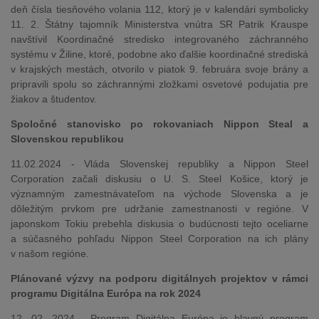
deň čísla tiesňového volania 112, ktorý je v kalendári symbolicky
11. 2. Štátny tajomník Ministerstva vnútra SR Patrik Krauspe
navštívil Koordinačné stredisko integrovaného záchranného
systému v Žiline, ktoré, podobne ako ďalšie koordinačné strediská
v krajských mestách, otvorilo v piatok 9. februára svoje brány a
pripravili spolu so záchrannými zložkami osvetové podujatia pre
žiakov a študentov.
Spoločné stanovisko po rokovaniach Nippon Steal a
Slovenskou republikou
11.02.2024 - Vláda Slovenskej republiky a Nippon Steel
Corporation začali diskusiu o U. S. Steel Košice, ktorý je
významným zamestnávateľom na východe Slovenska a je
dôležitým prvkom pre udržanie zamestnanosti v regióne. V
japonskom Tokiu prebehla diskusia o budúcnosti tejto oceliarne
a súčasného pohľadu Nippon Steel Corporation na ich plány
v našom regióne.
Plánované výzvy na podporu digitálnych projektov v rámci
programu Digitálna Európa na rok 2024
12. 02. 2024 -
Program Digitálna Európa
je hlavný program