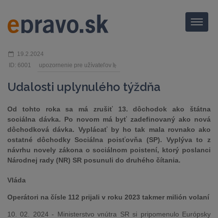
Menu
19.2.2024
ID: 6001
upozornenie pre užívateľov
Udalosti uplynulého týždňa
Od tohto roka sa má zrušiť 13. dôchodok ako štátna
sociálna dávka. Po novom má byť zadefinovaný ako nová
dôchodková dávka. Vyplácať by ho tak mala rovnako ako
ostatné dôchodky Sociálna poisťovňa (SP). Vyplýva to z
návrhu novely zákona o sociálnom poistení, ktorý poslanci
Národnej rady (NR) SR posunuli do druhého čítania.
Vláda
Operátori na čísle 112 prijali v roku 2023 takmer milión volaní
10. 02. 2024 - Ministerstvo vnútra SR si pripomenulo Európsky