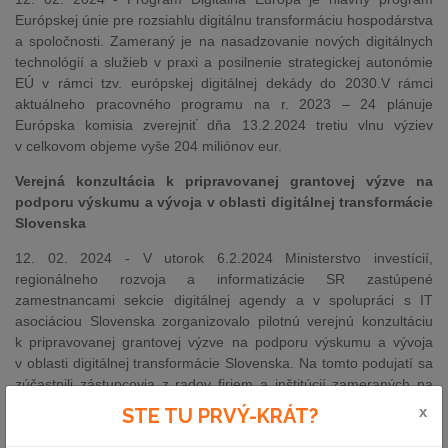
Európskej únie pre rozsiahlu digitálnu transformáciu hospodárstva
a spoločnosti. Zameraný je na nasadzovanie nových digitálnych
technológií a služieb v praxi a posilnenie strategickej autonómie
EÚ v rámci tzv. európskej digitálnej dekády do 2030.V rámci
aktuálneho pracovného programu na r. 2023 – 24 plánuje
Európska komisia zverejniť dňa 13.2.2024 tretiu vlnu výziev
v celkovom objeme vyše 204 miliónov eur.
Verejná konzultácia k pripravovanej grantovej výzve na
podporu výskumu a vývoja v oblasti digitálnej transformácie
Slovenska
12. 02. 2024 - V utorok 6.2.2024 Ministerstvo investícií,
regionálneho rozvoja a informatizácie SR zastúpené
zamestnancami sekcie digitálnej agendy a v spolupráci s IT
asociáciou Slovenska zorganizovalo pilotnú verejnú konzultáciu
k pripravovanej grantovej výzve na podporu výskumu a vývoja
v oblasti digitálnej transformácie Slovenska. Na tomto podujatí sa
zúčastnili zástupcovia z radov firiem a inštitúcií zameraných na
výskum a vývoj v digitálnej oblasti. Prezenčne sa zúčastnilo
x
STE TU PRVÝ-KRÁT?
takmer 60 účastníkov, rovnaký počet bol pripojený online cez
priamy prenos záznamu z podujatia.