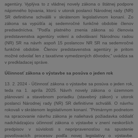
agentúry. Vyplýva to z vládnej novely zákona o štátnej podpore
nájomného bývania, ktorú v utorok poslanci Národnej rady (NR)
SR definitívne schválili v skrátenom legislatívnom konaní. Zo
zákona sa vypúšťa aj sedemročné funkčné obdobie členov
predsedníctva. "Podľa platného znenia zákona sú členovia
predstavenstva agentúry volení a odvolávaní Národnou radou
(NR) SR na návrh aspoň 15 poslancov NR SR na sedemročné
funkčné obdobie. Členov predstavenstva agentúry je pritom
možné odvolať len z taxatívne vymedzených dôvodov," uvádza sa
v predkladacej správe.
Účinnosť zákona o výstavbe sa posúva o jeden rok
13. 2. 2024 - Účinnosť zákona o výstavbe sa posúva o jeden rok,
teda na 1. apríla 2025. Návrh novely zákona o územnom
plánovaní a stavebnom poriadku (stavebný zákon) v utorok
poslanci Národnej rady (NR) SR definitívne schválili. O návrhu
rokovali v skrátenom legislatívnom konaní. "Primárnym podnetom
na spracovanie návrhu zákona je naliehavá požiadavka oddialiť
nadchádzajúcu účinnosť zákona o výstavbe v znení neskorších
predpisov v súvislosti s nepripravenosťou na spustenie
povoľovacích procesov podľa novej legislatívy o výstavbe.