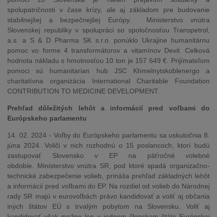
spolupatričnosti v čase krízy, ale aj základom pre budovanie
stabilnejšej a bezpečnejšej Európy. Ministerstvo vnútra
Slovenskej republiky v spolupráci so spoločnosťou Transpetrol,
a.s. a S & D Pharma SK s.r.o. ponúklo Ukrajine humanitárnu
pomoc vo forme 4 transformátorov a vitamínov Devit. Celková
hodnota nákladu s hmotnosťou 10 ton je 157 649 €. Prijímateľom
pomoci sú humanitarian hub JSC Khmelnytskoblenergo a
charitatívna organizácia International Charitable Foundation
CONTRIBUTION TO MEDICINE DEVELOPMENT.
Prehľad dôležitých lehôt a informácií pred voľbami do
Európskeho parlamentu
14. 02. 2024 - Voľby do Európskeho parlamentu sa uskutočnia 8.
júna 2024. Voliči v nich rozhodnú o 15 poslancoch, ktorí budú
zastupovať Slovensko v EP na päťročné volebné
obdobie. Ministerstvo vnútra SR, pod ktoré spadá organizačno-
technické zabezpečenie volieb, prináša prehľad základných lehôt
a informácií pred voľbami do EP. Na rozdiel od volieb do Národnej
rady SR majú v eurovoľbách právo kandidovať a voliť aj občania
iných štátov EÚ s trvalým pobytom na Slovensku. Voliť aj
kandidovať však možno len v jednom členskom štáte Európskej