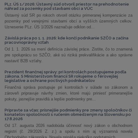
PLz. ÚS 1/2026: Ústavný súd otvoril priestor na prehodnotenie
náhrad za pozemky pod stavbami obcí a VÚC
Ústavný súd SR po rokoch otvoril otázku primeranej kompenzácie za
pozemky pod verejnými stavbami obcí a vyšších územných celkov.
Uznesenie PLz. ÚS 1/2026 naznačuje odklon od...
Závislá práca po 1. 1. 2026: kde končí podnikanie SZČO a začína
pracovnoprávny vzťah
Od 1. 1. 2026 sa mení definícia závislej práce. Zistite, čo to znamená
pre spoluprácu so SZČO, aké sú riziká prekvalifikácie a ako správne
nastaviť B2B vzťahy.
Prezident finančnej správy: pri kontrolách postupujeme podľa
zákona. S Ministerstvom financií SR rokujeme o férovejšej
legislatíve a ochrane poctivých podnikateľov
Finančná správa postupuje pri kontrolách v súlade so zákonom a
zároveň pripravuje návrhy zmien, ktoré majú priniesť primeranejšie
pokuty, jasnejšie pravidlá a lepšie podmienky pre...
Pripravte sa včas: prísnejšie podmienky pre zmeny spoločníkov či
konateľov spoločnosti s ručením obmedzeným na Slovensku po
17.8.2026
Od 17. augusta 2026 nadobúda účinnosť nový zákon o obchodnom
registri (č. 29/2026 Z. z.) a spolu s ním aj významná novela
Obchodného zákonníka. Novela prináša niekoľko podstatných...