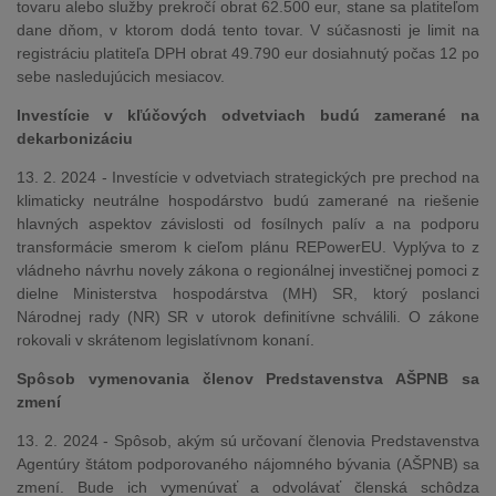
tovaru alebo služby prekročí obrat 62.500 eur, stane sa platiteľom
dane dňom, v ktorom dodá tento tovar. V súčasnosti je limit na
registráciu platiteľa DPH obrat 49.790 eur dosiahnutý počas 12 po
sebe nasledujúcich mesiacov.
Investície v kľúčových odvetviach budú zamerané na
dekarbonizáciu
13. 2. 2024 - Investície v odvetviach strategických pre prechod na
klimaticky neutrálne hospodárstvo budú zamerané na riešenie
hlavných aspektov závislosti od fosílnych palív a na podporu
transformácie smerom k cieľom plánu REPowerEU. Vyplýva to z
vládneho návrhu novely zákona o regionálnej investičnej pomoci z
dielne Ministerstva hospodárstva (MH) SR, ktorý poslanci
Národnej rady (NR) SR v utorok definitívne schválili. O zákone
rokovali v skrátenom legislatívnom konaní.
Spôsob vymenovania členov Predstavenstva AŠPNB sa
zmení
13. 2. 2024 - Spôsob, akým sú určovaní členovia Predstavenstva
Agentúry štátom podporovaného nájomného bývania (AŠPNB) sa
zmení. Bude ich vymenúvať a odvolávať členská schôdza