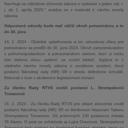
Navrhuje sa odloženie účinnosti zákona o výstavbe o jeden rok, t.
j. do 1. apríla 2025," uvádza sa v materiáli k návrhu novely
zákona.
Odpustené odvody bude mať väčší okruh potravinárov, a to
do 30. júna
14. 2. 2024 - Obdobie uplatňovania si tzv. odvodovej úľavy pre
potravinárov sa predĺži do 30. júna 2024. Okruh zamestnávateľov
v poľnohospodárskom a potravinárskom sektore, ktorí si môžu
túto daňovú úľavu uplatniť, sa rozšíri taktiež. Vyplýva to z
vládneho návrhu novely zákona o sociálnom poistení, ktorý
poslanci Národnej rady (NR) SR v stredu definitívne schválili.
Rokovali o ňom v skrátenom legislatívnom konaní.
Za členku Rady RTVS zvolili poslanci L. Strempekovú
Tomanovú
15. 2. 2024 - Za členku Rady RTVS pre oblasť ekonómie zvolili
poslanci Národnej rady (NR) SR vo štvrtkovom hlasovaní Tatianu
Strempekovú Tomanovú. Od prítomných 130 poslancov získala
76 hlasov. O post sa uchádzala aj Lujza Oravcová. Strempeková
Tomanová bola zvolená na šesťročné funkčné obdobie, ktoré sa