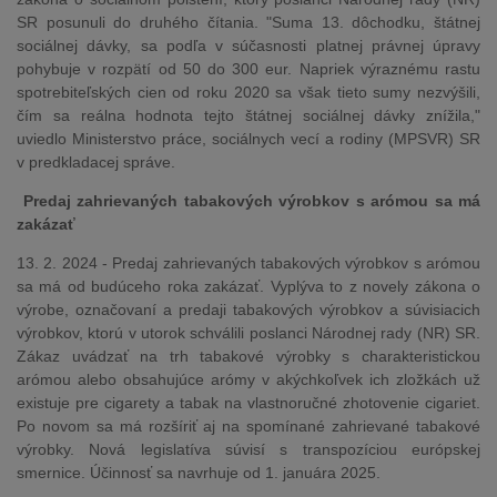
SR posunuli do druhého čítania. "Suma 13. dôchodku, štátnej
sociálnej dávky, sa podľa v súčasnosti platnej právnej úpravy
pohybuje v rozpätí od 50 do 300 eur. Napriek výraznému rastu
spotrebiteľských cien od roku 2020 sa však tieto sumy nezvýšili,
čím sa reálna hodnota tejto štátnej sociálnej dávky znížila,"
uviedlo Ministerstvo práce, sociálnych vecí a rodiny (MPSVR) SR
v predkladacej správe.
Predaj zahrievaných tabakových výrobkov s arómou sa má
zakázať
13. 2. 2024 - Predaj zahrievaných tabakových výrobkov s arómou
sa má od budúceho roka zakázať. Vyplýva to z novely zákona o
výrobe, označovaní a predaji tabakových výrobkov a súvisiacich
výrobkov, ktorú v utorok schválili poslanci Národnej rady (NR) SR.
Zákaz uvádzať na trh tabakové výrobky s charakteristickou
arómou alebo obsahujúce arómy v akýchkoľvek ich zložkách už
existuje pre cigarety a tabak na vlastnoručné zhotovenie cigariet.
Po novom sa má rozšíriť aj na spomínané zahrievané tabakové
výrobky. Nová legislatíva súvisí s transpozíciou európskej
smernice. Účinnosť sa navrhuje od 1. januára 2025.