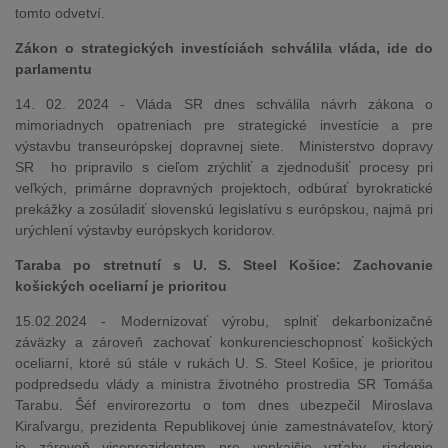
tomto odvetví.
Zákon o strategických investíciách schválila vláda, ide do
parlamentu
14. 02. 2024 - Vláda SR dnes schválila návrh zákona o
mimoriadnych opatreniach pre strategické investície a pre
výstavbu transeurópskej dopravnej siete. Ministerstvo dopravy
SR ho pripravilo s cieľom zrýchliť a zjednodušiť procesy pri
veľkých, primárne dopravných projektoch, odbúrať byrokratické
prekážky a zosúladiť slovenskú legislatívu s európskou, najmä pri
urýchlení výstavby európskych koridorov.
Taraba po stretnutí s U. S. Steel Košice: Zachovanie
košických oceliarní je prioritou
15.02.2024 - Modernizovať výrobu, splniť dekarbonizačné
záväzky a zároveň zachovať konkurencieschopnosť košických
oceliarní, ktoré sú stále v rukách U. S. Steel Košice, je prioritou
podpredsedu vlády a ministra životného prostredia SR Tomáša
Tarabu. Šéf envirorezortu o tom dnes ubezpečil Miroslava
Kiraľvargu, prezidenta Republikovej únie zamestnávateľov, ktorý
je zároveň viceprezidentom pre vonkajšie vzťahy, riadenie