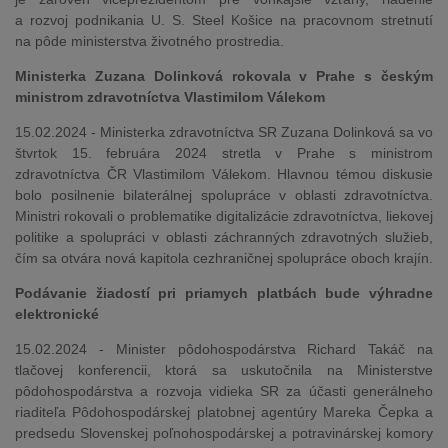
a rozvoj podnikania U. S. Steel Košice na pracovnom stretnutí
na pôde ministerstva životného prostredia.
Ministerka Zuzana Dolinková rokovala v Prahe s českým
ministrom zdravotníctva Vlastimilom Válekom
15.02.2024 - Ministerka zdravotníctva SR Zuzana Dolinková sa vo
štvrtok 15. februára 2024 stretla v Prahe s ministrom
zdravotníctva ČR Vlastimilom Válekom. Hlavnou témou diskusie
bolo posilnenie bilaterálnej spolupráce v oblasti zdravotníctva.
Ministri rokovali o problematike digitalizácie zdravotníctva, liekovej
politike a spolupráci v oblasti záchranných zdravotných služieb,
čím sa otvára nová kapitola cezhraničnej spolupráce oboch krajín.
Podávanie žiadostí pri priamych platbách bude výhradne
elektronické
15.02.2024 - Minister pôdohospodárstva Richard Takáč na
tlačovej konferencii, ktorá sa uskutočnila na Ministerstve
pôdohospodárstva a rozvoja vidieka SR za účasti generálneho
riaditeľa Pôdohospodárskej platobnej agentúry Mareka Čepka a
predsedu Slovenskej poľnohospodárskej a potravinárskej komory