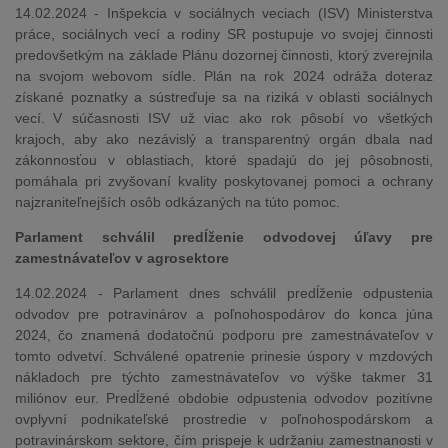
14.02.2024 - Inšpekcia v sociálnych veciach (ISV) Ministerstva
práce, sociálnych vecí a rodiny SR postupuje vo svojej činnosti
predovšetkým na základe Plánu dozornej činnosti, ktorý zverejnila
na svojom webovom sídle. Plán na rok 2024 odráža doteraz
získané poznatky a sústreďuje sa na riziká v oblasti sociálnych
vecí. V súčasnosti ISV už viac ako rok pôsobí vo všetkých
krajoch, aby ako nezávislý a transparentný orgán dbala nad
zákonnosťou v oblastiach, ktoré spadajú do jej pôsobnosti,
pomáhala pri zvyšovaní kvality poskytovanej pomoci a ochrany
najzraniteľnejších osôb odkázaných na túto pomoc.
Parlament schválil predĺženie odvodovej úľavy pre
zamestnávateľov v agrosektore
14.02.2024 - Parlament dnes schválil predĺženie odpustenia
odvodov pre potravinárov a poľnohospodárov do konca júna
2024, čo znamená dodatočnú podporu pre zamestnávateľov v
tomto odvetví. Schválené opatrenie prinesie úspory v mzdových
nákladoch pre týchto zamestnávateľov vo výške takmer 31
miliónov eur. Predĺžené obdobie odpustenia odvodov pozitívne
ovplyvní podnikateľské prostredie v poľnohospodárskom a
potravinárskom sektore, čím prispeje k udržaniu zamestnanosti v