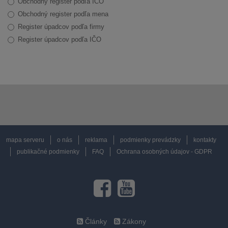
Obchodný register podľa IČO
Obchodný register podľa mena
Register úpadcov podľa firmy
Register úpadcov podľa IČO
mapa serveru
o nás
reklama
podmienky prevádzky
kontakty
publikačné podmienky
FAQ
Ochrana osobných údajov - GDPR
Články
Zákony