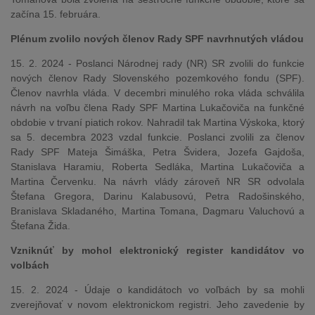
začína 15. februára.
Plénum zvolilo nových členov Rady SPF navrhnutých vládou
15. 2. 2024 - Poslanci Národnej rady (NR) SR zvolili do funkcie
nových členov Rady Slovenského pozemkového fondu (SPF).
Členov navrhla vláda. V decembri minulého roka vláda schválila
návrh na voľbu člena Rady SPF Martina Lukačoviča na funkčné
obdobie v trvaní piatich rokov. Nahradil tak Martina Výskoka, ktorý
sa 5. decembra 2023 vzdal funkcie. Poslanci zvolili za členov
Rady SPF Mateja Šimáška, Petra Švidera, Jozefa Gajdoša,
Stanislava Haramiu, Roberta Sedláka, Martina Lukačoviča a
Martina Červenku. Na návrh vlády zároveň NR SR odvolala
Štefana Gregora, Darinu Kalabusovú, Petra Radošinského,
Branislava Skladaného, Martina Tomana, Dagmaru Valuchovú a
Štefana Žida.
Vzniknúť by mohol elektronický register kandidátov vo
volbách
15. 2. 2024 - Údaje o kandidátoch vo voľbách by sa mohli
zverejňovať v novom elektronickom registri. Jeho zavedenie by