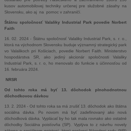
kusov automobilovej techniky určenej pre služobné zásahy na
Slovensku, ako aj na pomoc v zahraničí.
Štátnu spoločnosť Valaliky Industrial Park povedie Norbert
Faith
16. 02. 2024 - Štátnu spoločnosť Valaliky Industrial Park, s. r. o.,
ktorá na východnom Slovensku buduje významný strategický park
vo Valalikoch pri Košiciach, povedie Norbert Faith. Ministerstvo
hospodárstva SR, ako jediný akcionár spoločnosti Valaliky
Industrial Park, s. r. o, ho menovalo do funkcie s účinnosťou od
16. februára 2024.
NRSR
Od tohto roka má byť 13. dôchodok plnohodnotnou
dôchodkovou dávkou
13. 2. 2024 - Od tohto roka sa má zrušiť 13. dôchodok ako štátna
sociálna dávka. Po novom má byť zadefinovaný ako nová
dôchodková dávka. Vyplácať by ho tak mala rovnako ako ostatné
dôchodky Sociálna poisťovňa (SP). Vyplýva to z návrhu novely
zákona o sociálnom poistení, ktorý poslanci Národnej rady (NR)