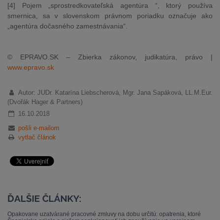
[4] Pojem „sprostredkovateľská agentúra “, ktorý používa
smernica, sa v slovenskom právnom poriadku označuje ako
„agentúra dočasného zamestnávania“.
© EPRAVO.SK – Zbierka zákonov, judikatúra, právo |
www.epravo.sk
Autor: JUDr. Katarína Liebscherová, Mgr. Jana Sapáková, LL.M.Eur.
(Dvořák Hager & Partners)
16.10.2018
pošli e-mailom
vytlač článok
ĎALŠIE ČLÁNKY:
Opakovane uzatvárané pracovné zmluvy na dobu určitú: opatrenia, ktoré