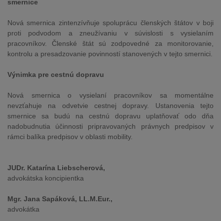
smernice
Nová smernica zintenzívňuje spoluprácu členských štátov v boji
proti podvodom a zneužívaniu v súvislosti s vysielaním
pracovníkov. Členské štát sú zodpovedné za monitorovanie,
kontrolu a presadzovanie povinností stanovených v tejto smernici.
Výnimka pre cestnú dopravu
Nová smernica o vysielaní pracovníkov sa momentálne
nevzťahuje na odvetvie cestnej dopravy. Ustanovenia tejto
smernice sa budú na cestnú dopravu uplatňovať odo dňa
nadobudnutia účinnosti pripravovaných právnych predpisov v
rámci balíka predpisov v oblasti mobility.
JUDr. Katarína Liebscherová,
advokátska koncipientka
Mgr. Jana Sapáková, LL.M.Eur.,
advokátka