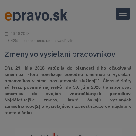
Menu
16.10.2018
ID: 4255
upozornenie pre užívateľov
Zmeny vo vysielaní pracovníkov
Dňa 29. júla 2018 vstúpila do platnosti dlho očakávaná
smernica, ktorá novelizuje pôvodnú smernicu o vysielaní
pracovníkov v rámci poskytovania služieb[1]. Členské štáty
sú teraz povinné najneskôr do 30. júla 2020 transponovať
smernicu do svojich vnútroštátnych poriadkov.
Najdôležitejšie zmeny, ktoré čakajú vyslaných
zamestnancov[2] a vysielajúcich zamestnávateľov nájdete v
tomto článku.