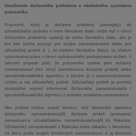
Umožnenie dočasného pridelenia a následného vysielania
pracovníka
Pracovník, ktorý je dočasne pridelený (prenajatý) do
užívateľského podniku v inom členskom štáte, môže byť v rámci
dočasného pridelenia vyslaný do iného členského štátu, ako je
ten kde bežne pracuje pre svojho zamestnávateľa alebo pre
užívateľský podnik (t. j. do tretieho členského štátu), za účelom
vykonávania práce v rámci nadnárodného poskytovania služieb. V
takomto prípade platí, že pracovníka vysiela jeho dočasný
zamestnávateľ (ten, ktorý zamestnanca dočasne pridelil) alebo
sprostredkovateľská agentúra, s ktorým je v pracovnoprávnom
vzťahu a nie užívateľský podnik. Užívateľský podnik je povinný
dostatočne vopred informovať dočasného zamestnávateľa /
sprostredkovateľskú agentúru o potrebe vysielania zamestnanca.
Ako príklad možno uviesť situáciu, keď slovenská agentúra
dočasného zamestnávania[3] dočasne pridelí (prenajme)
zamestnanca užívateľskému zamestnávateľovi[4] do Rakúska.
Užívateľský zamestnávateľ z Rakúska získa zákazku v Nemecku,
na ktorú pošle svojich kmeňových zamestnancov a aj dočasne