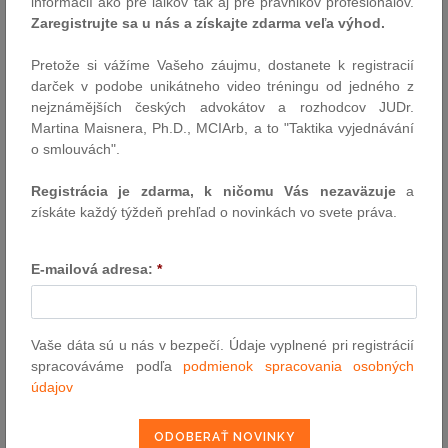
informácií ako pre laikov tak aj pre právnikov profesionálov.
tvrdé jadro, ale všetky uplatniteľné pracovné podmienky, ktoré sú
Zaregistrujte sa u nás a získajte zdarma veľa výhod.
v členskom štáte výkonu práce vyslaného pracovníka stanovené
vo všeobecne záväzných právnych predpisoch, v kolektívnych
Pretože si vážíme Vašeho záujmu, dostanete k registracií
zmluvách alebo v arbitrážnych nálezoch, ktoré boli vyhlásené za
darček v podobe unikátneho video tréningu od jedného z
všeobecne uplatniteľné. Je potrebné upozorniť na skutočnosť, že
nejznámějších českých advokátov a rozhodcov JUDr.
ak sa vyslaný pracovník nahrádza iným vyslaným pracovníkom
Martina Maisnera, Ph.D., MCIArb, a to "Taktika vyjednávání
vykonávajúcim „tú istú úlohu na tom istom mieste“, za trvanie
o smlouvách".
vyslania sa považuje súhrnné trvanie období vyslania dotknutých
jednotlivých vyslaných pracovníkov. Až prax ukáže, či je
Registrácia je zdarma, k ničomu Vás nezaväzuje
a
relevantné, či títo vyslaní pracovníci majú jedného
získáte každý týždeň prehľad o novinkách vo svete práva.
zamestnávateľa alebo sú to pracovníci rôznych zamestnávateľov.
Dôvodom je skutočnosť, že podľa rozhodnutia Súdneho dvora
Európskej únie C-527/16 Alpenrind a i. sa na vyslaného
E-mailová adresa:
*
pracovníka vzťahuje systém sociálneho poistenia miesta výkonu
práce, ak nahrádza iného vyslaného pracovníka, aj keď títo
pracovníci neboli vyslaní tým istým zamestnávateľom.
Vaše dáta sú u nás v bezpečí. Údaje vyplnené pri registrácií
Rovnaká mzda za rovnakú prácu na rovnakom mieste
spracováváme podľa
podmienok spracovania osobných
údajov
Zamestnávateľ nebude vyslanému zamestnancovi platiť len
minimálne mzdové tarify platné v členskom štáte, do ktorého je
zamestnanec vyslaný, ale bude povinný mu zabezpečiť rovnaké