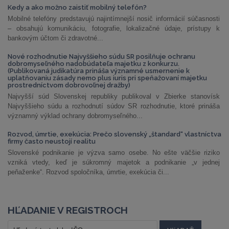
Kedy a ako možno zaistiť mobilný telefón?
Mobilné telefóny predstavujú najintímnejší nosič informácií súčasnosti
– obsahujú komunikáciu, fotografie, lokalizačné údaje, prístupy k
bankovým účtom či zdravotné...
Nové rozhodnutie Najvyššieho súdu SR posilňuje ochranu
dobromyseľného nadobúdateľa majetku z konkurzu.
(Publikovaná judikatúra prináša významné usmernenie k
uplatňovaniu zásady nemo plus iuris pri speňažovaní majetku
prostredníctvom dobrovoľnej dražby)
Najvyšší súd Slovenskej republiky publikoval v Zbierke stanovísk
Najvyššieho súdu a rozhodnutí súdov SR rozhodnutie, ktoré prináša
významný výklad ochrany dobromyseľného...
Rozvod, úmrtie, exekúcia: Prečo slovenský „štandard“ vlastníctva
firmy často neustojí realitu
Slovenské podnikanie je výzva samo osebe. No ešte väčšie riziko
vzniká vtedy, keď je súkromný majetok a podnikanie „v jednej
peňaženke“. Rozvod spoločníka, úmrtie, exekúcia či...
HĽADANIE V REGISTROCH