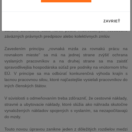
odmeňovanie, ako majú bežní zamestnanci v danom členskom
štáte. Odmeňovanie je chápané širšie ako minimálne mzdové
tarify, čiže zamestnávateľ musí vyslanému zamestnancovi zaplatiť
ZAVRIEŤ
aj všetky príplatky, resp. odmeny, na ktoré majú zamestnanci
daného členského štátu nárok podľa vnútroštátnych všeobecne
záväzných právnych predpisov alebo kolektívnych zmlúv.
Zavedením princípu „rovnaká mzda za rovnakú prácu na
rovnakom mieste“ sa má na jednej strane zvýšiť ochrana
vyslaných pracovníkov a na druhej strane sa ma zaistiť
spravodlivejšia hospodárska súťaž pre podniky na vnútornom trhu
EÚ. V princípe sa ma odbúrať konkurenčná výhoda krajín s
lacnou pracovnou silou, ktoré najčastejšie vysielali pracovníkov do
iných členských štátov.
V súvislosti s odmeňovaním treba zdôrazniť, že cestovné náklady,
stravné a ubytovacie náklady, ktoré slúžia ako náhrada skutočne
vynaložených nákladov spojených s vyslaním, sa nezapočítavajú
do mzdy.
Touto novou úpravou zanikne jeden z dôležitých rozdielov medzi