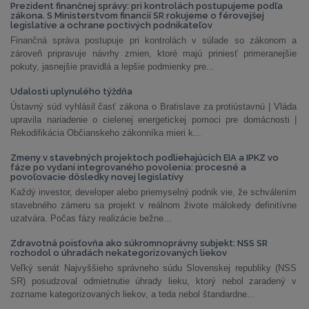
Prezident finančnej správy: pri kontrolách postupujeme podľa
zákona. S Ministerstvom financií SR rokujeme o férovejšej
legislatíve a ochrane poctivých podnikateľov
Finančná správa postupuje pri kontrolách v súlade so zákonom a
zároveň pripravuje návrhy zmien, ktoré majú priniesť primeranejšie
pokuty, jasnejšie pravidlá a lepšie podmienky pre...
Udalosti uplynulého týždňa
Ústavný súd vyhlásil časť zákona o Bratislave za protiústavnú | Vláda
upravila nariadenie o cielenej energetickej pomoci pre domácnosti |
Rekodifikácia Občianskeho zákonníka mieri k...
Zmeny v stavebných projektoch podliehajúcich EIA a IPKZ vo
fáze po vydaní integrovaného povolenia: procesné a
povoľovacie dôsledky novej legislatívy
Každý investor, developer alebo priemyselný podnik vie, že schválením
stavebného zámeru sa projekt v reálnom živote málokedy definitívne
uzatvára. Počas fázy realizácie bežne...
Zdravotná poisťovňa ako súkromnoprávny subjekt: NSS SR
rozhodol o úhradách nekategorizovaných liekov
Veľký senát Najvyššieho správneho súdu Slovenskej republiky (NSS
SR) posudzoval odmietnutie úhrady lieku, ktorý nebol zaradený v
zozname kategorizovaných liekov, a teda nebol štandardne...