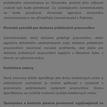
prideleného zamestnanca zo Slovenska, pretože jeho odborné
znalosti tam bude potrebovať. Za vysielajúceho zamestnávateľa
sa bude považovať slovenská agentúra dočasného
zamestnávania a nie užívateľský zamestnávateľ z Rakúska.
Rovnaké pravidlá pre dočasne pridelených pracovníkov
Zamestnávateľ, ktorý dočasne prideľuje pracovníkov, alebo
agentúra dočasného zamestnávania majú dočasne prideleným
pracovníkom zaručovať rovnaké podmienky, aké platia pre
dočasne pridelených pracovníkov najatých v členskom štáte, v
ktorom sa vykonáva práca.
Kolektívne zmluvy
Nová smernica bližšie špecifikuje aké druhy kolektívnych zmlúv a
arbitrážnych rozhodnutí je možné aplikovať v súvislosti s
pracovnými podmienkami vyslaných pracovníkov. Novou
špecifikáciou sa rozšírila možnosť využitia kolektívnych zmlúv.
Spolupráca a kontrola plnenia povinností vyplývajúcich zo