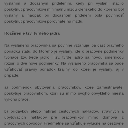
vyslaním a dočasným pridelením, kedy pri vyslaní stačilo
poskytnúť pracovníkovi minimálnu mzdu členského do ktorého bol
vyslaný a naopak pri dočasnom pridelení bola povinnosť
poskytnúť pracovníkovi porovnateľnú mzdu.
Rozšírenie tzv. tvrdého jadra
Na vyslaného pracovníka sa povinne vzťahuje iba časť právneho
poriadku štátu, do ktorého je vyslaný, ide o pracovné podmienky
tvoriace tzv. tvrdé jadro. Tzv. tvrdé jadro sa novou smernicou
rozšíri o dve nové podmienky. Na vyslaného pracovníka sa bude
vzťahovať právny poriadok krajiny, do ktorej je vyslaný, aj v
prípade:
a) podmienok ubytovania pracovníkov, ktoré zamestnávateľ
poskytuje pracovníkom, ktorí sú mimo svojho obvyklého miesta
výkonu práce,
b) prídavkov alebo náhrad cestovných nákladov, stravných a
ubytovacích nákladov pre pracovníkov mimo domova z
pracovných dôvodov. Predmetné sa vzťahuje výlučne na cestovné