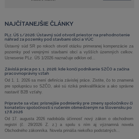
NAJČÍTANEJŠIE ČLÁNKY
PLz. ÚS 1/2026: Ústavný súd otvoril priestor na prehodnotenie
náhrad za pozemky pod stavbami obcí a VÚC
Ústavný súd SR po rokoch otvoril otázku primeranej kompenzácie za
pozemky pod verejnými stavbami obcí a vyšších územných celkov.
Uznesenie PLz. ÚS 1/2026 naznačuje odklon od...
Závislá práca po 1. 1. 2026: kde končí podnikanie SZČO a začína
pracovnoprávny vzťah
Od 1. 1. 2026 sa mení definícia závislej práce. Zistite, čo to znamená
pre spoluprácu so SZČO, aké sú riziká prekvalifikácie a ako správne
nastaviť B2B vzťahy.
Pripravte sa včas: prísnejšie podmienky pre zmeny spoločníkov či
konateľov spoločnosti s ručením obmedzeným na Slovensku po
17.8.2026
Od 17. augusta 2026 nadobúda účinnosť nový zákon o obchodnom
registri (č. 29/2026 Z. z.) a spolu s ním aj významná novela
Obchodného zákonníka. Novela prináša niekoľko podstatných...