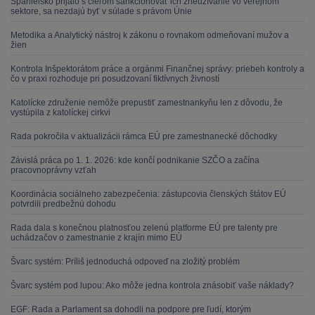
Španielsko prijalo s cieľom sankcionovať ich zneužívanie vo verejnom
sektore, sa nezdajú byť v súlade s právom Únie
Metodika a Analytický nástroj k zákonu o rovnakom odmeňovaní mužov a
žien
Kontrola Inšpektorátom práce a orgánmi Finančnej správy: priebeh kontroly a
čo v praxi rozhoduje pri posudzovaní fiktívnych živností
Katolícke združenie nemôže prepustiť zamestnankyňu len z dôvodu, že
vystúpila z katolíckej cirkvi
Rada pokročila v aktualizácii rámca EÚ pre zamestnanecké dôchodky
Závislá práca po 1. 1. 2026: kde končí podnikanie SZČO a začína
pracovnoprávny vzťah
Koordinácia sociálneho zabezpečenia: zástupcovia členských štátov EÚ
potvrdili predbežnú dohodu
Rada dala s konečnou platnosťou zelenú platforme EÚ pre talenty pre
uchádzačov o zamestnanie z krajín mimo EÚ
Švarc systém: Príliš jednoduchá odpoveď na zložitý problém
Švarc systém pod lupou: Ako môže jedna kontrola znásobiť vaše náklady?
EGF: Rada a Parlament sa dohodli na podpore pre ľudí, ktorým