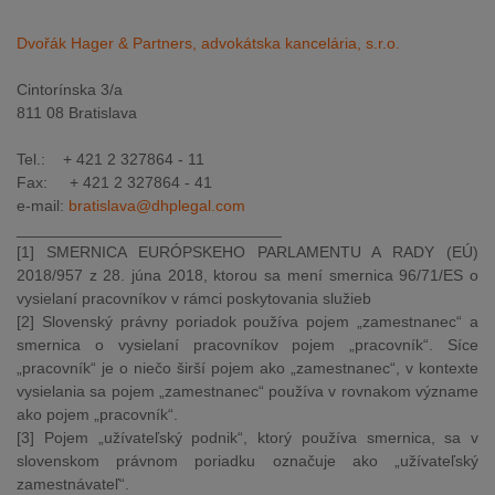
Dvořák Hager & Partners, advokátska kancelária, s.r.o.
Cintorínska 3/a
811 08 Bratislava
Tel.: + 421 2 327864 - 11
Fax: + 421 2 327864 - 41
e-mail:
bratislava@dhplegal.com
______________________________
[1] SMERNICA EURÓPSKEHO PARLAMENTU A RADY (EÚ)
2018/957 z 28. júna 2018, ktorou sa mení smernica 96/71/ES o
vysielaní pracovníkov v rámci poskytovania služieb
[2] Slovenský právny poriadok používa pojem „zamestnanec“ a
smernica o vysielaní pracovníkov pojem „pracovník“. Síce
„pracovník“ je o niečo širší pojem ako „zamestnanec“, v kontexte
vysielania sa pojem „zamestnanec“ používa v rovnakom význame
ako pojem „pracovník“.
[3] Pojem „užívateľský podnik“, ktorý používa smernica, sa v
slovenskom právnom poriadku označuje ako „užívateľský
zamestnávateľ“.