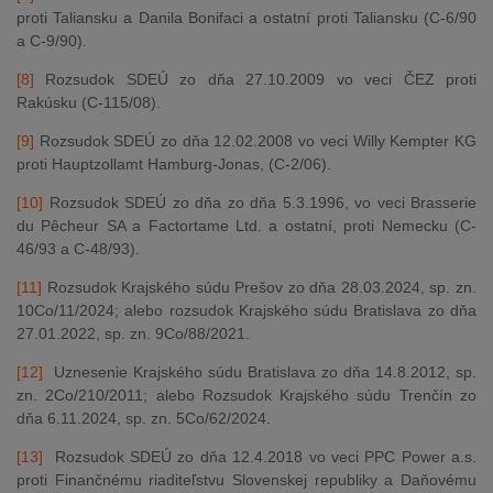
proti Taliansku a Danila Bonifaci a ostatní proti Taliansku (C-6/90
a C-9/90).
[8]
Rozsudok SDEÚ zo dňa 27.10.2009 vo veci ČEZ proti
Rakúsku (C-115/08).
[9]
Rozsudok SDEÚ zo dňa 12.02.2008 vo veci Willy Kempter KG
proti Hauptzollamt Hamburg-Jonas, (C-2/06).
[10]
Rozsudok SDEÚ zo dňa zo dňa 5.3.1996, vo veci Brasserie
du Pêcheur SA a Factortame Ltd. a ostatní, proti Nemecku (C-
46/93 a C-48/93).
[11]
Rozsudok Krajského súdu Prešov zo dňa 28.03.2024, sp. zn.
10Co/11/2024; alebo rozsudok Krajského súdu Bratislava zo dňa
27.01.2022, sp. zn. 9Co/88/2021.
[12]
Uznesenie Krajského súdu Bratislava zo dňa 14.8.2012, sp.
zn. 2Co/210/2011; alebo Rozsudok Krajského súdu Trenčín zo
dňa 6.11.2024, sp. zn. 5Co/62/2024.
[13]
Rozsudok SDEÚ zo dňa 12.4.2018 vo veci PPC Power a.s.
proti Finančnému riaditeľstvu Slovenskej republiky a Daňovému