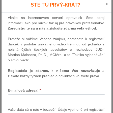
nezákonné rozhodnutie alebo nesprávny úradný postup;
x
STE TU PRVÝ-KRÁT?
existencia ujmy, resp. skutočnej škody, ušlého zisku alebo
nemajetkovej ujmy; a
Vitajte na internetovom serveri epravo.sk. Sme zdroj
príčinná súvislosť medzi nezákonným rozhodnutím alebo
informácií ako pre laikov tak aj pre právnikov profesionálov.
neprávnym úradným postupom a ujmou.
Zaregistrujte sa u nás a získajte zdarma veľa výhod.
Subjektom zodpovedným za škodu je vo väčšine prípadov súdnej
praxe samotná Slovenská republika. Zodpovedať za škodu však
Pretože si vážíme Vašeho záujmu, dostanete k registracií
môžu niesť aj obce alebo vyššie územné celky, ak bola škoda
darček v podobe unikátneho video tréningu od jedného z
spôsobená ich orgánmi pri výkone samosprávy.
nejznámějších českých advokátov a rozhodcov JUDr.
Martina Maisnera, Ph.D., MCIArb, a to "Taktika vyjednávání
Zákon o zodpovednosti za škodu a
o smlouvách".
porušenie práva EÚ
Registrácia je zdarma, k ničomu Vás nezaväzuje
a
Zákon o zodpovednosti za škodu nerozlišuje, či vznikla škoda pri
získáte každý týždeň prehľad o novinkách vo svete práva.
výkone verejnej moci v súvislosti s porušením rýdzo
vnútroštátneho práva Slovenskej republiky alebo práva EÚ. Zákon
o zodpovednosti za škodu však výslovne spomína porušenie
E-mailová adresa:
*
práva EÚ len v jednom ustanovení (v § 4 ods. 1 písm. e), a to v
súvislosti so subjektom oprávneným konať v mene štátu
v konaniach, v ktorých ide o škodu spôsobenú nesprávnou
transpozíciou smernice Európskej únie alebo nedodržaním lehoty
Vaše dáta sú u nás v bezpečí. Údaje vyplnené pri registrácií