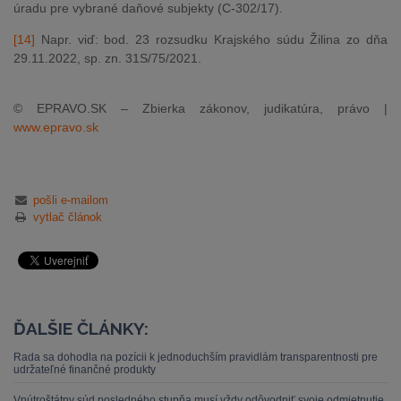
úradu pre vybrané daňové subjekty (C-302/17).
[14]
Napr. viď: bod. 23 rozsudku Krajského súdu Žilina zo dňa
29.11.2022, sp. zn. 31S/75/2021.
© EPRAVO.SK – Zbierka zákonov, judikatúra, právo |
www.epravo.sk
pošli e-mailom
vytlač článok
ĎALŠIE ČLÁNKY:
Rada sa dohodla na pozícii k jednoduchším pravidlám transparentnosti pre
udržateľné finančné produkty
Vnútroštátny súd posledného stupňa musí vždy odôvodniť svoje odmietnutie