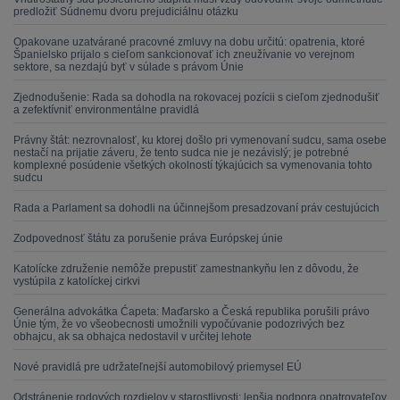
predložiť Súdnemu dvoru prejudiciálnu otázku
Opakovane uzatvárané pracovné zmluvy na dobu určitú: opatrenia, ktoré
Španielsko prijalo s cieľom sankcionovať ich zneužívanie vo verejnom
sektore, sa nezdajú byť v súlade s právom Únie
Zjednodušenie: Rada sa dohodla na rokovacej pozícii s cieľom zjednodušiť
a zefektívniť environmentálne pravidlá
Právny štát: nezrovnalosť, ku ktorej došlo pri vymenovaní sudcu, sama osebe
nestačí na prijatie záveru, že tento sudca nie je nezávislý; je potrebné
komplexné posúdenie všetkých okolností týkajúcich sa vymenovania tohto
sudcu
Rada a Parlament sa dohodli na účinnejšom presadzovaní práv cestujúcich
Zodpovednosť štátu za porušenie práva Európskej únie
Katolícke združenie nemôže prepustiť zamestnankyňu len z dôvodu, že
vystúpila z katolíckej cirkvi
Generálna advokátka Ćapeta: Maďarsko a Česká republika porušili právo
Únie tým, že vo všeobecnosti umožnili vypočúvanie podozrivých bez
obhajcu, ak sa obhajca nedostavil v určitej lehote
Nové pravidlá pre udržateľnejší automobilový priemysel EÚ
Odstránenie rodových rozdielov v starostlivosti: lepšia podpora opatrovateľov