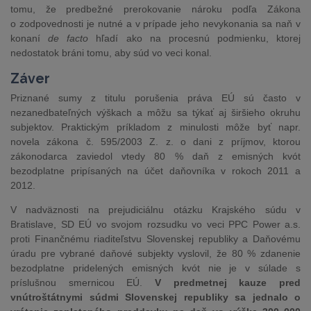
tomu, že predbežné prerokovanie nároku podľa Zákona
o zodpovednosti je nutné a v prípade jeho nevykonania sa naň v
konaní
de facto
hľadí ako na procesnú podmienku, ktorej
nedostatok bráni tomu, aby súd vo veci konal.
Záver
Priznané sumy z titulu porušenia práva EÚ sú často v
nezanedbateľných výškach a môžu sa týkať aj širšieho okruhu
subjektov. Praktickým príkladom z minulosti môže byť napr.
novela zákona č. 595/2003 Z. z. o dani z príjmov, ktorou
zákonodarca zaviedol vtedy 80 % daň z emisných kvót
bezodplatne pripísaných na účet daňovníka v rokoch 2011 a
2012.
V nadväznosti na prejudiciálnu otázku Krajského súdu v
Bratislave, SD EÚ vo svojom rozsudku vo veci PPC Power a.s.
proti Finančnému riaditeľstvu Slovenskej republiky a Daňovému
úradu pre vybrané daňové subjekty vyslovil, že 80 % zdanenie
bezodplatne pridelených emisných kvót nie je v súlade s
príslušnou smernicou EÚ.
V predmetnej kauze pred
vnútroštátnymi súdmi Slovenskej republiky sa jednalo o