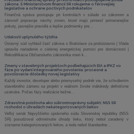
zákona. S Ministerstvom financií SR rokujeme o férovejšej
legislatíve a ochrane poctivých podnikateľov
Finančná správa postupuje pri kontrolách v súlade so zákonom a
zároveň pripravuje návrhy zmien, ktoré majú priniesť primeranejšie
pokuty, jasnejšie pravidlá a lepšie podmienky pre...
Udalosti uplynulého týždňa
Ústavný súd vyhlásil časť zákona o Bratislave za protiústavnú | Vláda
upravila nariadenie o cielenej energetickej pomoci pre domácnosti |
Rekodifikácia Občianskeho zákonníka mieri k...
Zmeny v stavebných projektoch podliehajúcich EIA a IPKZ vo
fáze po vydaní integrovaného povolenia: procesné a
povoľovacie dôsledky novej legislatívy
Každý investor, developer alebo priemyselný podnik vie, že schválením
stavebného zámeru sa projekt v reálnom živote málokedy definitívne
uzatvára. Počas fázy realizácie bežne...
Zdravotná poisťovňa ako súkromnoprávny subjekt: NSS SR
rozhodol o úhradách nekategorizovaných liekov
Veľký senát Najvyššieho správneho súdu Slovenskej republiky (NSS
SR) posudzoval odmietnutie úhrady lieku, ktorý nebol zaradený v
zozname kategorizovaných liekov, a teda nebol štandardne...