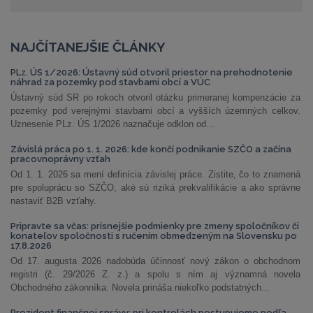
NAJČÍTANEJŠIE ČLÁNKY
PLz. ÚS 1/2026: Ústavný súd otvoril priestor na prehodnotenie
náhrad za pozemky pod stavbami obcí a VÚC
Ústavný súd SR po rokoch otvoril otázku primeranej kompenzácie za
pozemky pod verejnými stavbami obcí a vyšších územných celkov.
Uznesenie PLz. ÚS 1/2026 naznačuje odklon od...
Závislá práca po 1. 1. 2026: kde končí podnikanie SZČO a začína
pracovnoprávny vzťah
Od 1. 1. 2026 sa mení definícia závislej práce. Zistite, čo to znamená
pre spoluprácu so SZČO, aké sú riziká prekvalifikácie a ako správne
nastaviť B2B vzťahy.
Pripravte sa včas: prísnejšie podmienky pre zmeny spoločníkov či
konateľov spoločnosti s ručením obmedzeným na Slovensku po
17.8.2026
Od 17. augusta 2026 nadobúda účinnosť nový zákon o obchodnom
registri (č. 29/2026 Z. z.) a spolu s ním aj významná novela
Obchodného zákonníka. Novela prináša niekoľko podstatných...
Prezident finančnej správy: pri kontrolách postupujeme podľa