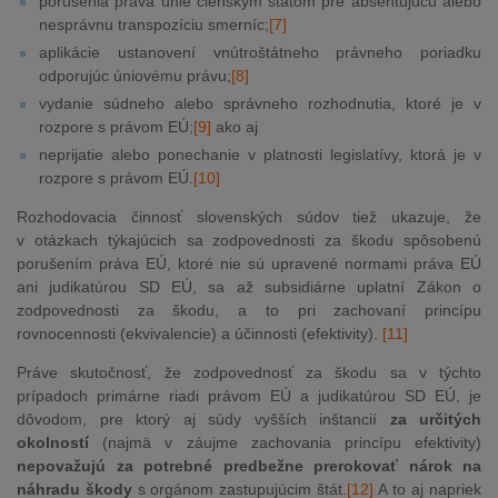
porušenia práva únie členským štátom pre absentujúcu alebo
nesprávnu transpozíciu smerníc;
[7]
aplikácie ustanovení vnútroštátneho právneho poriadku
odporujúc úniovému právu;
[8]
vydanie súdneho alebo správneho rozhodnutia, ktoré je v
rozpore s právom EÚ;
[9]
ako aj
neprijatie alebo ponechanie v platnosti legislatívy, ktorá je v
rozpore s právom EÚ.
[10]
Rozhodovacia činnosť slovenských súdov tiež ukazuje, že
v otázkach týkajúcich sa zodpovednosti za škodu spôsobenú
porušením práva EÚ, ktoré nie sú upravené normami práva EÚ
ani judikatúrou SD EÚ, sa až subsidiárne uplatní Zákon o
zodpovednosti za škodu, a to pri zachovaní princípu
rovnocennosti (ekvivalencie) a účinnosti (efektivity).
[11]
Práve skutočnosť, že zodpovednosť za škodu sa v týchto
prípadoch primárne riadi právom EÚ a judikatúrou SD EÚ, je
dôvodom, pre ktorý aj súdy vyšších inštancií
za určitých
okolností
(najmä v záujme zachovania princípu efektivity)
nepovažujú za potrebné predbežne prerokovať nárok na
náhradu škody
s orgánom zastupujúcim štát.
[12]
A to aj napriek