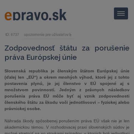
Menu
ID: 6737
upozornenie pre užívateľov
Zodpovednosť štátu za porušenie
práva Európskej únie
Slovenská republika je členským štátom Európskej únie
(ďalej len „EÚ“) a okrem mnohých výhod, ktoré jej z tohto
postavenia plynú, je jej členstvo v EÚ spojené aj s
množstvom povinností. Jedným z právnych následkov
porušenia práva EÚ môže byť aj vznik zodpovednosti
členského štátu za škodu voči jednotlivcovi – fyzickej alebo
právnickej osobe.
Náhrada škody spôsobenej porušením práva EÚ však nie je len
akademickou témou. V rozhodovacej praxi slovenských súdov je
možné stretnúť sa so stovkami prípadov, v ktorých boli jednotlivci