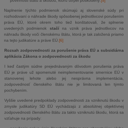
povinnosti štátu a škodou, ktorú utrpel poškodený.
[5]
Naplnenie týchto podmienok skúmajú aj slovenské súdy pri
rozhodovaní o náhrade škody spôsobenej jednotlivcovi porušením
práva EÚ, ktoré okrem toho tiež konštatovali, že splnenie
uvedených podmienok
stačí
na vznik práva jednotlivcov na
náhradu škody voči členskému štátu, ktorá je tak založená priamo
na tejto judikatúre a práve EÚ.
[6]
Rozsah zodpovednosti za porušenie práva EÚ a subsidiárna
aplikácia Zákona o zodpovednosti za škodu
I keď častým súdne prejednávaným dôvodom porušenia práva
EÚ je práve už spomenuté neimplementovanie smernice EÚ v
stanovenej lehote alebo jej nesprávna implementácia,
zodpovednosť členského štátu nie je limitovaná len týmto
pochybením.
Vyššie uvedené predpoklady zodpovednosti za vzniknutú škodu v
zmysle judikatúry SD EÚ vychádzajú z absolútnej objektívnej
zodpovednosti členského štátu za takto vzniknutú škodu, ktorá sa
vzťahuje na prípady: