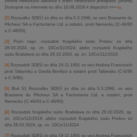
zmene niektorých zákonov v znení neskorších predpisov. [online]
Dostupné na internete ku dňu 18.06.2026 k dispozícii >>>
tu
.
[2]
Rozsudku SDEÚ zo dňa zo dňa 5.3.1996, vo veci Brasserie du
Pêcheur SA a Factortame Ltd. a ostatní, proti Nemecku (C-46/93
a C-48/93).
[3]
Pozri napr. rozsudok Krajského súdu Prešov zo dňa
28.03.2024, sp. zn. 10Co/11/2024; alebo rozsudok Krajského
súdu Bratislava zo dňa 29.10.2020, sp. zn. 10Co/111/2019.
[4]
Rozsudok SDEÚ zo dňa 19.11.1991 vo veci Andrea Francovich
proti Taliansku a Danila Bonifaci a ostatní proti Taliansku (C-6/90
a C-9/90).
[5]
Bod 51 Rozsudku SDEÚ zo dňa zo dňa 5.3.1996, vo veci
Brasserie du Pêcheur SA a Factortame Ltd. a ostatní, proti
Nemecku (C-46/93 a C-48/93).
[6]
Rozsudok Krajského súdu Bratislava zo dňa 29.10.2020, sp.
zn. 10Co/111/2019; alebo rozsudok Krajského súdu Prešov zo
dňa 28.03.2024, sp. zn. 10Co/11/2024.
[7]
Rozsudok SDEÚ zo dňa 19.11.1991 vo veci Andrea Francovich