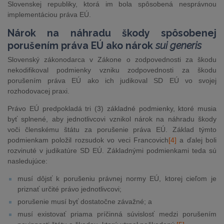
Slovenskej republiky, ktorá im bola spôsobená nesprávnou
implementáciou práva EÚ.
Nárok na náhradu škody spôsobenej
porušením práva EÚ ako nárok
sui generis
Slovenský zákonodarca v Zákone o zodpovednosti za škodu
nekodifikoval podmienky vzniku zodpovednosti za škodu
porušením práva EÚ ako ich judikoval SD EÚ vo svojej
rozhodovacej praxi.
Právo EÚ predpokladá tri (3) základné podmienky, ktoré musia
byť splnené, aby jednotlivcovi vznikol nárok na náhradu škody
voči členskému štátu za porušenie práva EÚ. Základ týmto
podmienkam položil rozsudok vo veci Francovich
[4]
a ďalej boli
rozvinuté v judikatúre SD EÚ. Základnými podmienkami teda sú
nasledujúce:
musí dôjsť k porušeniu právnej normy EÚ, ktorej cieľom je
priznať určité právo jednotlivcovi;
porušenie musí byť dostatočne závažné; a
musí existovať priama príčinná súvislosť medzi porušením