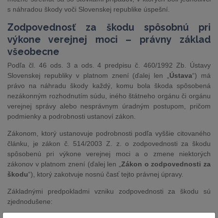
s náhradou škody voči Slovenskej republike úspešní.
Zodpovednosť za škodu spôsobnú pri
výkone verejnej moci – právny základ
všeobecne
Podľa čl. 46 ods. 3 a ods. 4 predpisu č. 460/1992 Zb. Ústavy
Slovenskej republiky v platnom znení (ďalej len „
Ústava
“) má
právo na náhradu škody každý, komu bola škoda spôsobená
nezákonným rozhodnutím súdu, iného štátneho orgánu či orgánu
verejnej správy alebo nesprávnym úradným postupom, pričom
podmienky a podrobnosti ustanoví zákon.
Zákonom, ktorý ustanovuje podrobnosti podľa vyššie citovaného
článku, je zákon č. 514/2003 Z. z. o zodpovednosti za škodu
spôsobenú pri výkone verejnej moci a o zmene niektorých
zákonov v platnom znení (ďalej len „
Zákon o zodpovednosti za
škodu
“), ktorý zakotvuje nosnú časť tejto právnej úpravy.
Základnými predpokladmi vzniku zodpovednosti za škodu sú
zjednodušene: