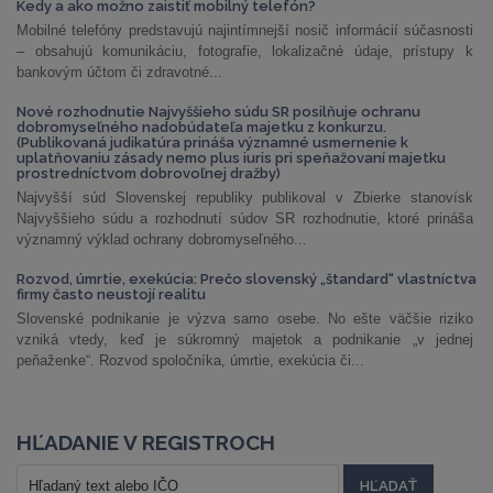
Kedy a ako možno zaistiť mobilný telefón?
Mobilné telefóny predstavujú najintímnejší nosič informácií súčasnosti
– obsahujú komunikáciu, fotografie, lokalizačné údaje, prístupy k
bankovým účtom či zdravotné...
Nové rozhodnutie Najvyššieho súdu SR posilňuje ochranu
dobromyseľného nadobúdateľa majetku z konkurzu.
(Publikovaná judikatúra prináša významné usmernenie k
uplatňovaniu zásady nemo plus iuris pri speňažovaní majetku
prostredníctvom dobrovoľnej dražby)
Najvyšší súd Slovenskej republiky publikoval v Zbierke stanovísk
Najvyššieho súdu a rozhodnutí súdov SR rozhodnutie, ktoré prináša
významný výklad ochrany dobromyseľného...
Rozvod, úmrtie, exekúcia: Prečo slovenský „štandard“ vlastníctva
firmy často neustojí realitu
Slovenské podnikanie je výzva samo osebe. No ešte väčšie riziko
vzniká vtedy, keď je súkromný majetok a podnikanie „v jednej
peňaženke“. Rozvod spoločníka, úmrtie, exekúcia či...
HĽADANIE V REGISTROCH