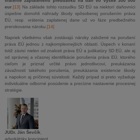
vrátenie zaplateného preddavku na daň vo výške 300 000
eur
.
[13]
Na základe tohto rozsudku SD EÚ sa niektorí daňovníci
úspešne domohli náhrady škody spôsobenej porušením práva
EÚ, resp. vrátenia zaplatenej dane už vo fáze predbežného
prerokovania nároku.
[14]
Napriek všetkému však zostávajú nároky založené na porušení
práva EÚ jednou z najkomplexnejších oblastí. Úspech v konaní
totiž závisí nielen od znalosti práva EÚ a judikatúry SD EÚ, ale aj
od správnej a včasnej identifikácie porušenia práva EÚ, ktorého
cieľom je priznať určité právo jednotlivcovi, preukázania
závažnosti takéhoto porušenia, preukázania existencie škody
a napokon aj príčinnej súvislosti. Každý prípad si preto vyžaduje
individuálne odborné posúdenie a precízne nastavenie procesnej
stratégie.
JUDr. Ján Ševčík
,
advokátsky koncipient