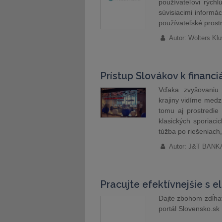
používateľovi rýchl
súvisiacimi inform
používateľské pros
Autor: Wolters Kl
Prístup Slovákov k financi
Vďaka zvyšovaniu 
krajiny vidíme medzi
tomu aj prostredie
klasických sporiaci
túžba po riešeniach
Autor: J&T BANKA
Pracujte efektívnejšie s 
Dajte zbohom zdĺha
portál Slovensko.sk