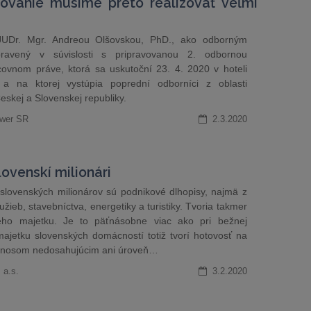
ovanie musíme preto realizovať veľmi
JUDr. Mgr. Andreou Olšovskou, PhD., ako odborným
pravený v súvislosti s pripravovanou 2. odbornou
covnom práve, ktorá sa uskutoční 23. 4. 2020 v hoteli
 a na ktorej vystúpia poprední odborníci z oblasti
skej a Slovenskej republiky.
uwer SR
2.3.2020
lovenskí milionári
 slovenských milionárov sú podnikové dlhopisy, najmä z
lužieb, stavebníctva, energetiky a turistiky. Tvoria takmer
ného majetku. Je to päťnásobne viac ako pri bežnej
majetku slovenských domácností totiž tvorí hotovosť na
ýnosom nedosahujúcim ani úroveň…
 a.s.
3.2.2020