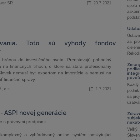
uwer SR
20.7.2021
spolu
záko
podsta
Udalos
Ústavn
za pro
ovania. Toto sú výhody fondov
cielen
v
Rekodi
 bránou do investičného sveta. Predstavujú pohodlný
Zmeny
 na finančných trhoch, o ktoré sa stará profesionálny
podlie
 Človek nemusí byť expertom na investície a nemusí na
integ
povoľo
ť finančné správy.
Každý 
, a.s.
1.7.2021
podnik
sa pro
uzatvár
 ASPI novej generácie
Zdrav
subjek
ie s právnymi predpismi
nekat
Veľký
komplexný a vyhľadávaný online systém poskytujúci
Slove