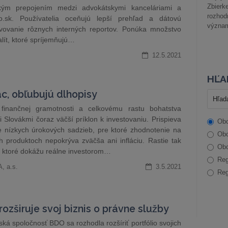
Zbier
ckým prepojením medzi advokátskymi kanceláriami a
rozhod
o.sk. Používatelia oceňujú lepší prehľad a dátovú
význam
vovanie rôznych interných reportov. Ponúka množstvo
lít, ktoré spríjemňujú…
12.5.2021
HĽA
ac, obľubujú dlhopisy
finančnej gramotnosti a celkovému rastu bohatstva
i Slovákmi čoraz väčší príklon k investovaniu. Prispieva
Obc
e nízkych úrokových sadzieb, pre ktoré zhodnotenie na
Obc
ch produktoch nepokrýva zväčša ani infláciu. Rastie tak
Obc
, ktoré dokážu reálne investorom…
Reg
, a.s.
3.5.2021
Reg
rozširuje svoj biznis o právne služby
ká spoločnosť BDO sa rozhodla rozšíriť portfólio svojich