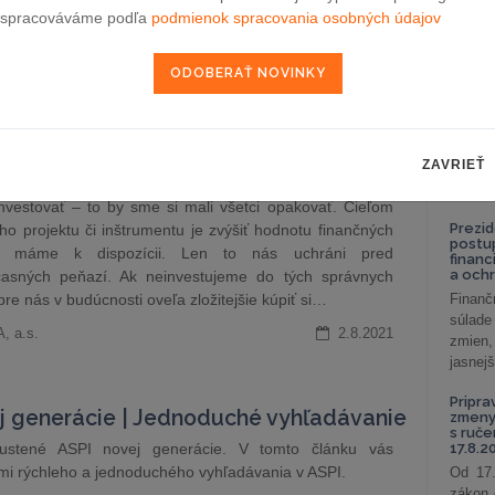
celkov
 orientáciu pri práci s právnymi normami a dôležitými
spracováváme podľa
podmienok spracovania osobných údajov
odklon 
áciami. Nová generácia systému ASPI prináša prehľadné
die, perfektnú prácu s dokumentmi a mnoho ďalších…
Závisl
podni
uwer SK
18.8.2021
vzťah
Od 1. 
Zistit
ZAVRIEŤ
aké sú
vať. To je budúcnosť
nastav
nvestovať – ​​to by sme si mali všetci opakovať. Cieľom
Prezid
ého projektu či inštrumentu je zvýšiť hodnotu finančných
postu
oré máme k dispozícii. Len to nás uchráni pred
financ
a och
asných peňazí. Ak neinvestujeme do tých správnych
re nás v budúcnosti oveľa zložitejšie kúpiť si…
Finanč
súlade
, a.s.
2.8.2021
zmien,
jasnejš
Pripra
j generácie | Jednoduché vyhľadávanie
zmeny 
s ruč
pustené ASPI novej generácie. V tomto článku vás
17.8.2
i rýchleho a jednoduchého vyhľadávania v ASPI.
Od 17.
zákon 