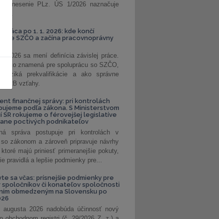
. Uznesenie PLz. ÚS 1/2026 naznačuje
od...
á práca po 1. 1. 2026: kde končí
kanie SZČO a začína pracovnoprávny
1. 2026 sa mení definícia závislej práce.
e, čo to znamená pre spoluprácu so SZČO,
 riziká prekvalifikácie a ako správne
iť B2B vzťahy.
ent finančnej správy: pri kontrolách
pujeme podľa zákona. S Ministerstvom
ií SR rokujeme o férovejšej legislatíve
rane poctivých podnikateľov
ná správa postupuje pri kontrolách v
 so zákonom a zároveň pripravuje návrhy
 ktoré majú priniesť primeranejšie pokuty,
ie pravidlá a lepšie podmienky pre...
vte sa včas: prísnejšie podmienky pre
spoločníkov či konateľov spoločnosti
ením obmedzeným na Slovensku po
026
 augusta 2026 nadobúda účinnosť nový
o obchodnom registri (č. 29/2026 Z. z.) a