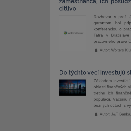
zamestnanca, ich posudz
citlivo
Rozhovor s prof. 
garantom bol pri
konferenciou o pra
Tatra v Bratislave
pracovného práva Če
Autor: Wolters Kl
Do týchto vecí investujú s
Základom investícií
oblasti finančných s
tretinu ich finanč
populácii. Väčšinu 
bežných účtoch s v
Autor: J&T Banka,