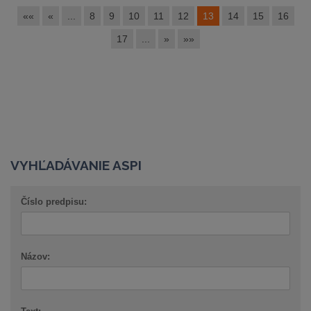
««
«
...
8
9
10
11
12
13
14
15
16
17
...
»
»»
VYHĽADÁVANIE ASPI
Číslo predpisu:
Názov: