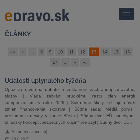
Menu
ČLÁNKY
««
«
...
8
9
10
11
12
13
14
15
16
17
...
»
»»
Udalosti uplynulého týždňa
Opozícia otvorená debate o zoštátnení záchrannej zdravotnej
služby | Vláda zabráni prudkému rastu cien energií
kompenzáciami v roku 2026 | Súkromné školy kritizujú návrh
zmien financovania školstva | Súdna rada: Médiá porušili
prezumpciu neviny v kauze Búrka | Súdny dvor EÚ spochybnil
taliansky koncept „bezpečných krajín“ pre azyl | Súdny dvor EÚ…
Autor: redakcia (sp)
18.8.2025