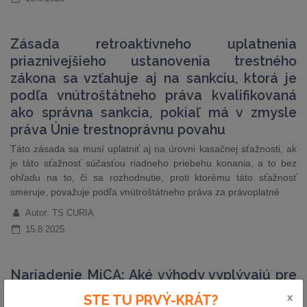
Zásada retroaktívneho uplatnenia
priaznivejšieho ustanovenia trestného
zákona sa vzťahuje aj na sankciu, ktorá je
podľa vnútroštátneho práva kvalifikovaná
ako správna sankcia, pokiaľ má v zmysle
práva Únie trestnoprávnu povahu
Táto zásada sa musí uplatniť aj na úrovni kasačnej sťažnosti, ak
je táto sťažnosť súčasťou riadneho priebehu konania, a to bez
ohľadu na to, či sa rozhodnutie, proti ktorému táto sťažnosť
smeruje, považuje podľa vnútroštátneho práva za právoplatné
Autor: TS CURIA
15.8.2025
Nariadenie MiCA: Aké výhody vyplývajú pre
poskytovateľov služieb kryptoaktív?
x
STE TU PRVÝ-KRÁT?