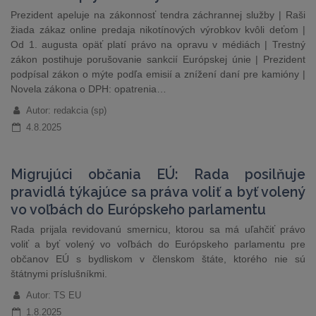
Prezident apeluje na zákonnosť tendra záchrannej služby | Raši
žiada zákaz online predaja nikotínových výrobkov kvôli deťom |
Od 1. augusta opäť platí právo na opravu v médiách | Trestný
zákon postihuje porušovanie sankcií Európskej únie | Prezident
podpísal zákon o mýte podľa emisií a znížení daní pre kamióny |
Novela zákona o DPH: opatrenia…
Autor: redakcia (sp)
4.8.2025
Migrujúci občania EÚ: Rada posilňuje
pravidlá týkajúce sa práva voliť a byť volený
vo voľbách do Európskeho parlamentu
Rada prijala revidovanú smernicu, ktorou sa má uľahčiť právo
voliť a byť volený vo voľbách do Európskeho parlamentu pre
občanov EÚ s bydliskom v členskom štáte, ktorého nie sú
štátnymi príslušníkmi.
Autor: TS EU
1.8.2025