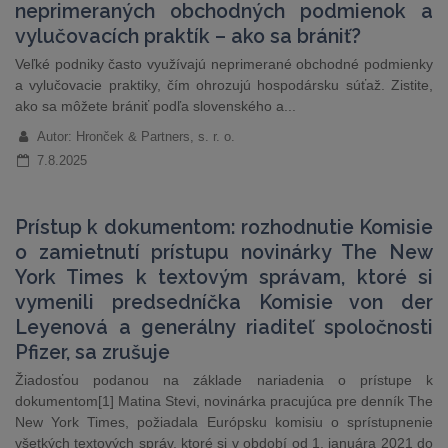
neprimeraných obchodných podmienok a
vylučovacích praktík – ako sa brániť?
Veľké podniky často využívajú neprimerané obchodné podmienky
a vylučovacie praktiky, čím ohrozujú hospodársku súťaž. Zistite,
ako sa môžete brániť podľa slovenského a...
Autor: Hronček & Partners, s. r. o.
7.8.2025
Prístup k dokumentom: rozhodnutie Komisie
o zamietnutí prístupu novinárky The New
York Times k textovým správam, ktoré si
vymenili predsedníčka Komisie von der
Leyenová a generálny riaditeľ spoločnosti
Pfizer, sa zrušuje
Žiadosťou podanou na základe nariadenia o prístupe k
dokumentom[1] Matina Stevi, novinárka pracujúca pre denník The
New York Times, požiadala Európsku komisiu o sprístupnenie
všetkých textových správ, ktoré si v období od 1. januára 2021 do