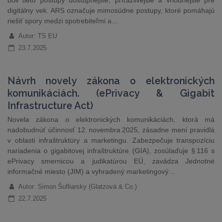
boli tieto postupy dostupnejšie, príťažlivejšie a vhodnejšie pre
digitálny vek. ARS označuje mimosúdne postupy, ktoré pomáhajú
riešiť spory medzi spotrebiteľmi a…
Autor: TS EU
23.7.2025
Návrh novely zákona o elektronických
komunikáciách. (ePrivacy & Gigabit
Infrastructure Act)
Novela zákona o elektronických komunikáciách, ktorá má
nadobudnúť účinnosť 12. novembra 2025, zásadne mení pravidlá
v oblasti infraštruktúry a marketingu. Zabezpečuje transpozíciu
nariadenia o gigabitovej infraštruktúre (GIA), zosúlaďuje § 116 s
ePrivacy smernicou a judikatúrou EÚ, zavádza Jednotné
informačné miesto (JIM) a vyhradený marketingový…
Autor: Simon Šufliarsky (Glatzová & Co.)
22.7.2025