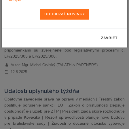
Nový zákon(y) o ochrane osobných údajov
na Slovensku – čo prináša návrh novely
zákona?
Na Slovensku sa 1.7.2025 skončilo medzirezortné pripomienkové
konanie na nové zákony na ochranu osobných údajov a v
súčasnosti prebieha vyhodnotenie pripomienkového konania.
ZAVRIEŤ
Návrhy zákonov boli dostupné od 11.06.2025 Návrhy zákonov aj s
pripomienkami sú zverejnené pod legislatívnymi procesmi č.
LP/2025/305 a LP/2025/306.
Autor: Mgr. Michal Orviský (FALATH & PARTNERS)
12.8.2025
Udalosti uplynulého týždňa
Opätovné zavedenie práva na opravu v médiách | Trestný zákon
postihuje porušenie sankcií EÚ | Zákon o prístupnosti zlepšuje
dostupnosť e-služieb pre ZŤP | Prezident žiada skoré rozhodnutie
v prípade Kováčika | Rezort spravodlivosti plánuje novú budovu
pre bratislavské súdy | Žiadosti o dočasné útočisko vybavuje