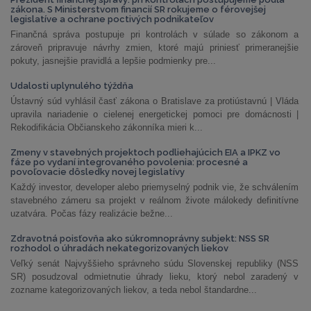
zákona. S Ministerstvom financií SR rokujeme o férovejšej
legislatíve a ochrane poctivých podnikateľov
Finančná správa postupuje pri kontrolách v súlade so zákonom a
zároveň pripravuje návrhy zmien, ktoré majú priniesť primeranejšie
pokuty, jasnejšie pravidlá a lepšie podmienky pre...
Udalosti uplynulého týždňa
Ústavný súd vyhlásil časť zákona o Bratislave za protiústavnú | Vláda
upravila nariadenie o cielenej energetickej pomoci pre domácnosti |
Rekodifikácia Občianskeho zákonníka mieri k...
Zmeny v stavebných projektoch podliehajúcich EIA a IPKZ vo
fáze po vydaní integrovaného povolenia: procesné a
povoľovacie dôsledky novej legislatívy
Každý investor, developer alebo priemyselný podnik vie, že schválením
stavebného zámeru sa projekt v reálnom živote málokedy definitívne
uzatvára. Počas fázy realizácie bežne...
Zdravotná poisťovňa ako súkromnoprávny subjekt: NSS SR
rozhodol o úhradách nekategorizovaných liekov
Veľký senát Najvyššieho správneho súdu Slovenskej republiky (NSS
SR) posudzoval odmietnutie úhrady lieku, ktorý nebol zaradený v
zozname kategorizovaných liekov, a teda nebol štandardne...