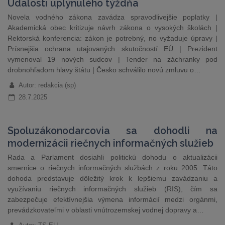
Udalosti uplynulého týždňa
Novela vodného zákona zavádza spravodlivejšie poplatky |
Akademická obec kritizuje návrh zákona o vysokých školách |
Rektorská konferencia: zákon je potrebný, no vyžaduje úpravy |
Prísnejšia ochrana utajovaných skutočností EÚ | Prezident
vymenoval 19 nových sudcov | Tender na záchranky pod
drobnohľadom hlavy štátu | Česko schválilo novú zmluvu o…
Autor: redakcia (sp)
28.7.2025
Spoluzákonodarcovia sa dohodli na
modernizácii riečnych informačných služieb
Rada a Parlament dosiahli politickú dohodu o aktualizácii
smernice o riečnych informačných službách z roku 2005. Táto
dohoda predstavuje dôležitý krok k lepšiemu zavádzaniu a
využívaniu riečnych informačných služieb (RIS), čím sa
zabezpečuje efektívnejšia výmena informácií medzi orgánmi,
prevádzkovateľmi v oblasti vnútrozemskej vodnej dopravy a…