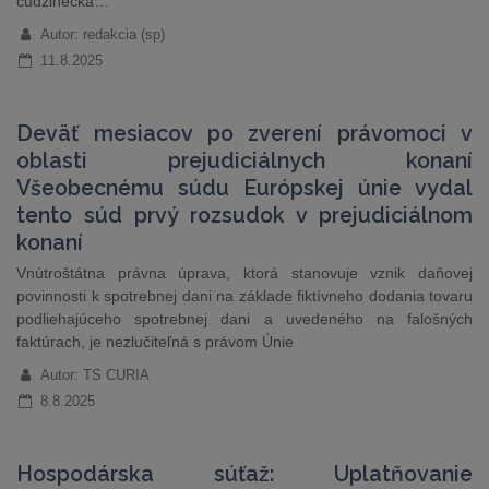
cudzinecká…
Autor: redakcia (sp)
11.8.2025
Deväť mesiacov po zverení právomoci v
oblasti prejudiciálnych konaní
Všeobecnému súdu Európskej únie vydal
tento súd prvý rozsudok v prejudiciálnom
konaní
Vnútroštátna právna úprava, ktorá stanovuje vznik daňovej
povinnosti k spotrebnej dani na základe fiktívneho dodania tovaru
podliehajúceho spotrebnej dani a uvedeného na falošných
faktúrach, je nezlučiteľná s právom Únie
Autor: TS CURIA
8.8.2025
Hospodárska súťaž: Uplatňovanie