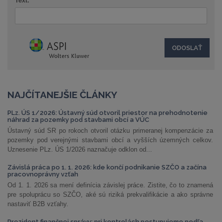
Text:
NAJČÍTANEJŠIE ČLÁNKY
PLz. ÚS 1/2026: Ústavný súd otvoril priestor na prehodnotenie
náhrad za pozemky pod stavbami obcí a VÚC
Ústavný súd SR po rokoch otvoril otázku primeranej kompenzácie za
pozemky pod verejnými stavbami obcí a vyšších územných celkov.
Uznesenie PLz. ÚS 1/2026 naznačuje odklon od...
Závislá práca po 1. 1. 2026: kde končí podnikanie SZČO a začína
pracovnoprávny vzťah
Od 1. 1. 2026 sa mení definícia závislej práce. Zistite, čo to znamená
pre spoluprácu so SZČO, aké sú riziká prekvalifikácie a ako správne
nastaviť B2B vzťahy.
Prezident finančnej správy: pri kontrolách postupujeme podľa