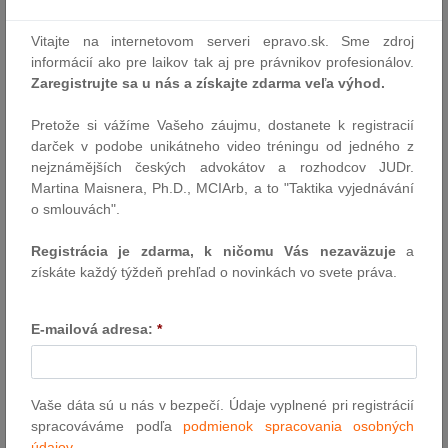
Zistite, aké benefity prináša nariadenie MiCA pre poskytovateľov
kryptoaktív. Dozviete sa o licencii, cezhraničnom pôsobení,
Vitajte na internetovom serveri epravo.sk. Sme zdroj
zvýšenej ochrane investorov a ďalších výhodách, ktoré MiCA
informácií ako pre laikov tak aj pre právnikov profesionálov.
prináša na európsky krypto trh.
Zaregistrujte sa u nás a získajte zdarma veľa výhod.
Autor: Hronček & Partners, s. r. o.
14.8.2025
Pretože si vážíme Vašeho záujmu, dostanete k registracií
darček v podobe unikátneho video tréningu od jedného z
nejznámějších českých advokátov a rozhodcov JUDr.
Štátny príslušník tretej krajiny, ktorý
Martina Maisnera, Ph.D., MCIArb, a to "Taktika vyjednávání
o smlouvách".
neoprávnene vstúpi do Európskej únie,
nemôže byť sankcionovaný za napomáhanie
Registrácia je zdarma, k ničomu Vás nezaväzuje
a
neoprávnenému vstupu len z dôvodu, že ho
získáte každý týždeň prehľad o novinkách vo svete práva.
sprevádza jeho maloleté dieťa
Takýto rodič totiž vykonáva len zodpovednosť, ktorá mu prináleží
E-mailová adresa:
*
vo vzťahu k dieťaťu
Autor: TS CURIA
13.8.2025
Vaše dáta sú u nás v bezpečí. Údaje vyplnené pri registrácií
spracováváme podľa
podmienok spracovania osobných
údajov