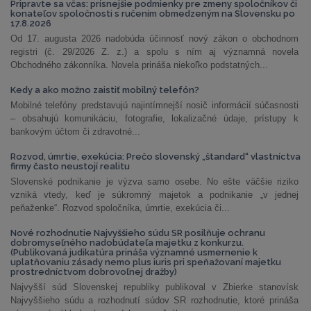
Pripravte sa včas: prísnejšie podmienky pre zmeny spoločníkov či
konateľov spoločnosti s ručením obmedzeným na Slovensku po
17.8.2026
Od 17. augusta 2026 nadobúda účinnosť nový zákon o obchodnom
registri (č. 29/2026 Z. z.) a spolu s ním aj významná novela
Obchodného zákonníka. Novela prináša niekoľko podstatných...
Kedy a ako možno zaistiť mobilný telefón?
Mobilné telefóny predstavujú najintímnejší nosič informácií súčasnosti
– obsahujú komunikáciu, fotografie, lokalizačné údaje, prístupy k
bankovým účtom či zdravotné...
Rozvod, úmrtie, exekúcia: Prečo slovenský „štandard“ vlastníctva
firmy často neustojí realitu
Slovenské podnikanie je výzva samo osebe. No ešte väčšie riziko
vzniká vtedy, keď je súkromný majetok a podnikanie „v jednej
peňaženke“. Rozvod spoločníka, úmrtie, exekúcia či...
Nové rozhodnutie Najvyššieho súdu SR posilňuje ochranu
dobromyseľného nadobúdateľa majetku z konkurzu.
(Publikovaná judikatúra prináša významné usmernenie k
uplatňovaniu zásady nemo plus iuris pri speňažovaní majetku
prostredníctvom dobrovoľnej dražby)
Najvyšší súd Slovenskej republiky publikoval v Zbierke stanovísk
Najvyššieho súdu a rozhodnutí súdov SR rozhodnutie, ktoré prináša