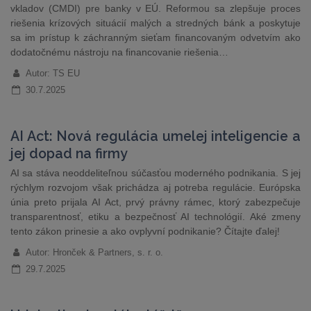
vkladov (CMDI) pre banky v EÚ. Reformou sa zlepšuje proces
riešenia krízových situácií malých a stredných bánk a poskytuje
sa im prístup k záchranným sieťam financovaným odvetvím ako
dodatočnému nástroju na financovanie riešenia…
Autor: TS EU
30.7.2025
AI Act: Nová regulácia umelej inteligencie a
jej dopad na firmy
AI sa stáva neoddeliteľnou súčasťou moderného podnikania. S jej
rýchlym rozvojom však prichádza aj potreba regulácie. Európska
únia preto prijala AI Act, prvý právny rámec, ktorý zabezpečuje
transparentnosť, etiku a bezpečnosť AI technológií. Aké zmeny
tento zákon prinesie a ako ovplyvní podnikanie? Čítajte ďalej!
Autor: Hronček & Partners, s. r. o.
29.7.2025