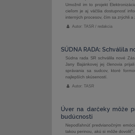
Umožnil im to projekt Elektronizá
cieľom je aj väčšia dostupnosť info
interných procesov, čím sa zrýchli a
Autor: TASR / redakcia
SÚDNA RADA: Schválila no
Súdna rada SR schválila nové Zása
Jany Bajánkovej jej členovia prij
správania sa sudcov, ktoré form
najlepších skúseností.
Autor: TASR
Úver na darčeky môže pr
budúcnosti
Nepodľahnúť predvianočným emóciám
takou perinou, akú si môže dovoliť"