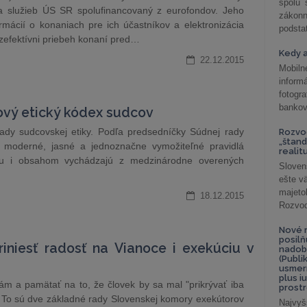
spolu
cia služieb ÚS SR spolufinancovaný z eurofondov. Jeho
záko
rmácií o konaniach pre ich účastníkov a elektronizácia
podsta
 zefektívni priebeh konaní pred…
Kedy a
22.12.2015
Mobiln
inform
fotog
bankov
vý etický kódex sudcov
dy sudcovskej etiky. Podľa predsedníčky Súdnej rady
Rozvod
„štand
ali moderné, jasné a jednoznačne vymožiteľné pravidlá
realit
ou i obsahom vychádzajú z medzinárodne overených
Sloven
ešte v
majeto
18.12.2015
Rozvod 
Nové r
posil
iniesť radosť na Vianoce i exekúciu v
nadob
(Publi
usmer
plus i
 a pamätať na to, že človek by sa mal "prikrývať iba
prostr
. To sú dve základné rady Slovenskej komory exekútorov
Najvyš