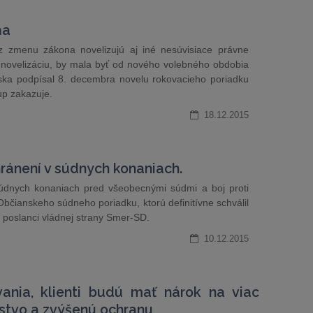
ňa
ez zmenu zákona novelizujú aj iné nesúvisiace právne
u novelizáciu, by mala byť od nového volebného obdobia
iska podpísal 8. decembra novelu rokovacieho poriadku
up zakazuje.
18.12.2015
hránení v súdnych konaniach.
súdnych konaniach pred všeobecnými súdmi a boj proti
Občianskeho súdneho poriadku, ktorú definitívne schválil
i poslanci vládnej strany Smer-SD.
10.12.2015
vania, klienti budú mať nárok na viac
nstvo a zvýšenú ochranu