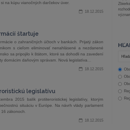
ať si na kúpu vianočných darčekov úver.
Zbier
rozhod
18.12.2015
význam
mácií štartuje
ormácie o zahraničných účtoch v bankách. Prijatý zákon
HĽA
únikom s cieľom eliminovať nenahlásené a nezdanené
nsko sa pripojilo k štátom, ktoré sa dohodli na zavedení
účty domácim daňovým správam. Nová legislatíva…
18.12.2015
Obc
Obc
Obc
oristickú legislatívu
Reg
Reg
bra 2015 balík protiteroristickej legislatívy, ktorým
pečnostnú situáciu v Európe. Na návrh vlády parlament
v 16 zákonoch.
18.12.2015