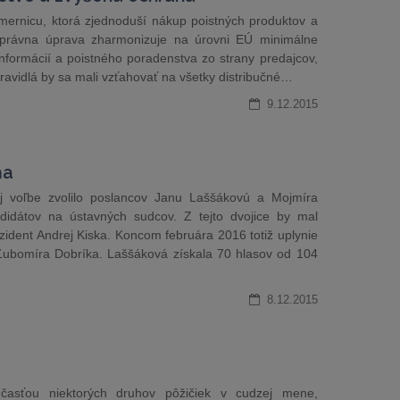
mernicu, ktorá zjednoduší nákup poistných produktov a
á právna úprava zharmonizuje na úrovni EÚ minimálne
formácií a poistného poradenstva zo strany predajcov,
pravidlá by sa mali vzťahovať na všetky distribučné…
9.12.2015
ňa
j voľbe zvolilo poslancov Janu Laššákovú a Mojmíra
idátov na ústavných sudcov. Z tejto dvojice by mal
ident Andrej Kiska. Koncom februára 2016 totiž uplynie
ubomíra Dobríka. Laššáková získala 70 hlasov od 104
8.12.2015
účasťou niektorých druhov pôžičiek v cudzej mene,