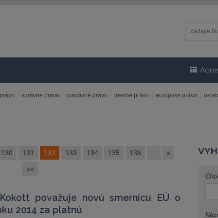
Adre
 právo
správne právo
pracovné právo
trestné právo
európske právo
osta
VYH
130
131
132
133
134
135
136
...
»
»»
Čísl
 Kokott považuje novú smernicu EÚ o
oku 2014 za platnú
Náz