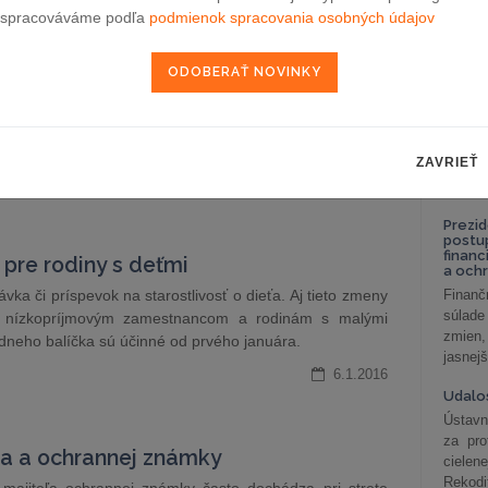
celkov
spracováváme podľa
podmienok spracovania osobných údajov
odklon 
ňa
Závisl
podni
vzťah
a podľa zmenených pravidiel. Priniesla ich veľká novela
Od 1. 
íprave sa podieľala samotná Generálna prokuratúra.
Zistit
e právomoci pre jej šéfa.
ZAVRIEŤ
aké sú
6.1.2016
nastav
Prezid
postu
financ
 pre rodiny s deťmi
a och
ka či príspevok na starostlivosť o dieťa. Aj tieto zmeny
Finanč
súlade
 nízkopríjmovým zamestnancom a rodinám s malými
zmien,
ádneho balíčka sú účinné od prvého januára.
jasnejš
6.1.2016
Udalos
Ústavn
za pro
a a ochrannej známky
cielen
Rekodi