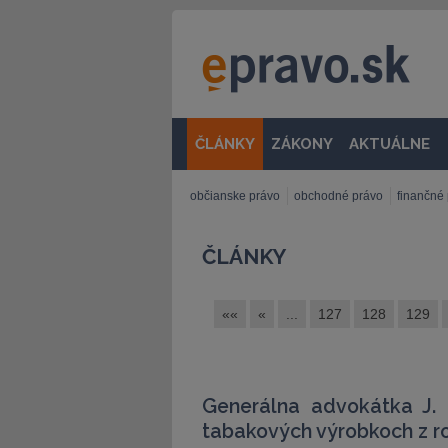
ČLÁNKY
ZÁKONY
AKTUÁLNE
občianske právo
obchodné právo
finančné
ČLÁNKY
««
«
...
127
128
129
Generálna advokátka J.
tabakových výrobkoch z r