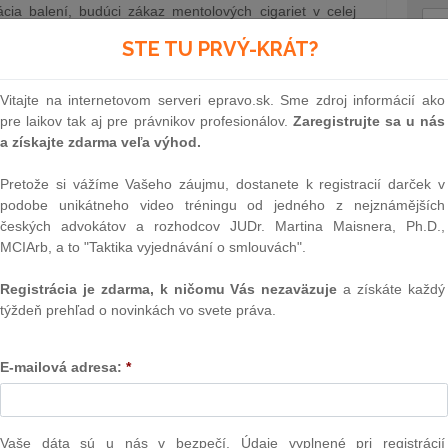
cia balení, budúci zákaz mentolových cigariet v celej
h cigariet sú právoplatné
STE TU PRVÝ-KRÁT?
8.1.2016
Text
Vitajte na internetovom serveri epravo.sk. Sme zdroj informácií ako
pre laikov tak aj pre právnikov profesionálov.
Zaregistrujte sa u nás
omstva
a získajte zdarma veľa výhod.
lo 15. decembra 2015 predbežnú dohodu so zástupcami
Pretože si vážíme Vašeho záujmu, dostanete k registracií darček v
ných pravidlách týkajúcich sa ochrany obchodného
podobe unikátneho video tréningu od jedného z nejznámějších
oločností EÚ.
českých advokátov a rozhodcov JUDr. Martina Maisnera, Ph.D.,
7.1.2016
MCIArb, a to "Taktika vyjednávání o smlouvách".
Registrácia je zdarma, k ničomu Vás nezaväzuje
a získáte každý
týždeň prehľad o novinkách vo svete práva.
NAJ
cov, ktorí dosiahli vek 65 rokov
 návrh Súdnej rady SR odvolací dekrét 14 sudcom, ktorí
PLz. Ú
na pr
 súlade so svojím vyhlásením z 29. apríla 2015, kedy
E-mailová adresa:
*
stavb
odvolávaní sudcov nad 65 rokov. Kiska následne listom
Ústav
koncu roka odvolá sudcov nad 65 rokov na návrh…
prime
6.1.2016
verejn
Vaše dáta sú u nás v bezpečí. Údaje vyplnené pri registrácií