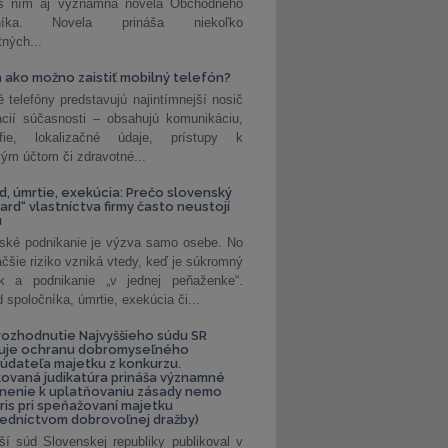
 s ním aj významná novela Obchodného
nníka. Novela prináša niekoľko
tných...
 ako možno zaistiť mobilný telefón?
é telefóny predstavujú najintímnejší nosič
ácií súčasnosti – obsahujú komunikáciu,
rafie, lokalizačné údaje, prístupy k
ým účtom či zdravotné...
, úmrtie, exekúcia: Prečo slovenský
ard“ vlastníctva firmy často neustojí
u
ské podnikanie je výzva samo osebe. No
äčšie riziko vzniká vtedy, keď je súkromný
k a podnikanie „v jednej peňaženke“.
spoločníka, úmrtie, exekúcia či...
ozhodnutie Najvyššieho súdu SR
ňuje ochranu dobromyseľného
údateľa majetku z konkurzu.
kovaná judikatúra prináša významné
nenie k uplatňovaniu zásady nemo
uris pri speňažovaní majetku
edníctvom dobrovoľnej dražby)
ší súd Slovenskej republiky publikoval v