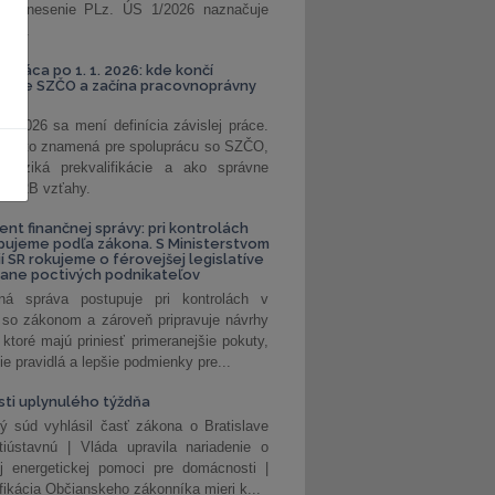
. Uznesenie PLz. ÚS 1/2026 naznačuje
od...
á práca po 1. 1. 2026: kde končí
kanie SZČO a začína pracovnoprávny
1. 2026 sa mení definícia závislej práce.
e, čo to znamená pre spoluprácu so SZČO,
 riziká prekvalifikácie a ako správne
iť B2B vzťahy.
ent finančnej správy: pri kontrolách
pujeme podľa zákona. S Ministerstvom
ií SR rokujeme o férovejšej legislatíve
rane poctivých podnikateľov
ná správa postupuje pri kontrolách v
 so zákonom a zároveň pripravuje návrhy
 ktoré majú priniesť primeranejšie pokuty,
ie pravidlá a lepšie podmienky pre...
ti uplynulého týždňa
ý súd vyhlásil časť zákona o Bratislave
tiústavnú | Vláda upravila nariadenie o
ej energetickej pomoci pre domácnosti |
fikácia Občianskeho zákonníka mieri k...