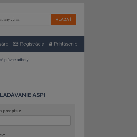
sáre
Registrácia
Prihlásenie
tné právne odbory
ĽADÁVANIE ASPI
o predpisu:
ov: