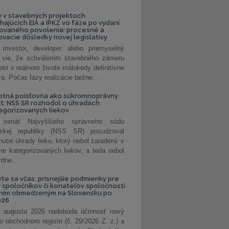
 v stavebných projektoch
hajúcich EIA a IPKZ vo fáze po vydaní
rovaného povolenia: procesné a
vacie dôsledky novej legislatívy
investor, developer alebo priemyselný
 vie, že schválením stavebného zámeru
jekt v reálnom živote málokedy definitívne
a. Počas fázy realizácie bežne...
otná poisťovňa ako súkromnoprávny
t: NSS SR rozhodol o úhradách
egorizovaných liekov
 senát Najvyššieho správneho súdu
nskej republiky (NSS SR) posudzoval
nutie úhrady lieku, ktorý nebol zaradený v
e kategorizovaných liekov, a teda nebol
dne...
vte sa včas: prísnejšie podmienky pre
spoločníkov či konateľov spoločnosti
ením obmedzeným na Slovensku po
026
 augusta 2026 nadobúda účinnosť nový
o obchodnom registri (č. 29/2026 Z. z.) a