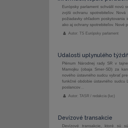
Európsky parlament schválil novú s
zvýši ochranu spotrebiteľov. Nov
požiadavky ohľadom poskytovania in
ako aj ochrany spotrebiteľov. Nové 
Autor: TS Európsky parlament
Udalosti uplynulého týžd
Plénum Národnej rady SR v tajne
Mamojku (obaja Smer-SD) za kand
nového ústavného sudcu vybrať prez
funkčné obdobie ústavného sudcu Ľ
poslancov…
Autor: TASR / redakcia (luc)
Devízové transakcie
Devízové transakcie, ktoré sú s