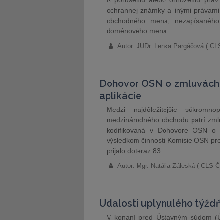
K porušeniu alebo ohrozeniu práv 
ochrannej známky a inými právami s
obchodného mena, nezapísaného
doménového mena.
Autor: JUDr. Lenka Pargáčová ( CL
Dohovor OSN o zmluvách 
aplikácie
Medzi najdôležitejšie súkromn
medzinárodného obchodu patrí zmlu
kodifikovaná v Dohovore OSN o 
výsledkom činnosti Komisie OSN p
prijalo doteraz 83…
Autor: Mgr. Natália Záleská ( CLS Č
Udalosti uplynulého týžd
V konaní pred Ústavným súdom (ÚS