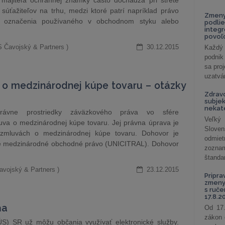
majiteľa ochrannej známky často dochádza pri strete
úťažiteľov na trhu, medzi ktoré patrí napríklad právo
Zmeny
 označenia používaného v obchodnom styku alebo
podlie
integ
povoľo
S Čavojský & Partners )
30.12.2015
Každý 
podnik
sa pro
uzatvár
o medzinárodnej kúpe tovaru – otázky
Zdrav
subjek
nekat
oprávne prostriedky záväzkového práva vo sfére
Veľký
va o medzinárodnej kúpe tovaru. Jej právna úprava je
Slove
zmluvách o medzinárodnej kúpe tovaru. Dohovor je
odmiet
re medzinárodné obchodné právo (UNICITRAL). Dohovor
zoznam
štandar
avojský & Partners )
23.12.2015
Pripra
zmeny 
s ruč
17.8.2
ňa
Od 17.
zákon 
) SR už môžu občania využívať elektronické služby.