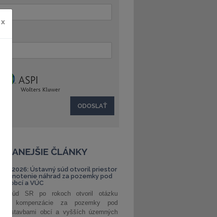
x
:
ČÍTANEJŠIE ČLÁNKY
S 1/2026: Ústavný súd otvoril priestor
ehodnotenie náhrad za pozemky pod
ami obcí a VÚC
ný súd SR po rokoch otvoril otázku
ranej kompenzácie za pozemky pod
ými stavbami obcí a vyšších územných