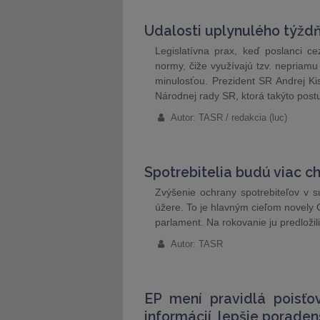
Udalosti uplynulého týžd
Legislatívna prax, keď poslanci c
normy, čiže využívajú tzv. nepriam
minulosťou. Prezident SR Andrej K
Národnej rady SR, ktorá takýto post
Autor: TASR / redakcia (luc)
Spotrebitelia budú viac c
Zvýšenie ochrany spotrebiteľov v 
úžere. To je hlavným cieľom novely 
parlament. Na rokovanie ju predložil
Autor: TASR
EP mení pravidlá poisťo
informácií, lepšie porade