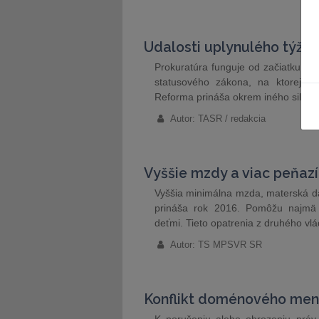
Udalosti uplynulého týžd
Prokuratúra funguje od začiatku rok
statusového zákona, na ktorej pr
Reforma prináša okrem iného silnejši
Autor: TASR / redakcia
Vyššie mzdy a viac peňazí
Vyššia minimálna mzda, materská dáv
prináša rok 2016. Pomôžu najmä
deťmi. Tieto opatrenia z druhého vl
Autor: TS MPSVR SR
Konflikt doménového men