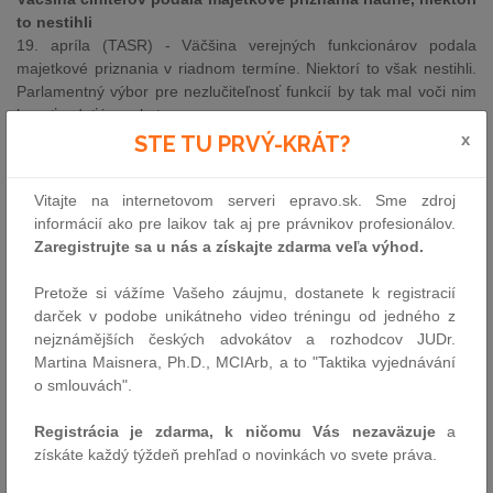
to nestihli
19. apríla (TASR) - Väčšina verejných funkcionárov podala
majetkové priznania v riadnom termíne. Niektorí to však nestihli.
Parlamentný výbor pre nezlučiteľnosť funkcií by tak mal voči nim
konať a dať im pokutu.
x
STE TU PRVÝ-KRÁT?
Asistentov si zatiaľ zaevidovalo 105 poslancov
20. apríla (TASR) - Viac ako dve tretiny poslancov NR SR si už
vybrali svojich asistentov. Internetová stránka parlamentu eviduje
Vitajte na internetovom serveri epravo.sk. Sme zdroj
aspoň jedného asistenta pri 105 poslancoch. Zvyšných 45 členov
informácií ako pre laikov tak aj pre právnikov profesionálov.
snemovne zatiaľ plateného pomocníka nemá.
Zaregistrujte sa u nás a získajte zdarma veľa výhod.
L. Žitňanská by chcela miesto generálnej prokuratúry štátne
Pretože si vážíme Vašeho záujmu, dostanete k registracií
zastupiteľstvo
darček v podobe unikátneho video tréningu od jedného z
21. apríla (TASR) - Ministerka spravodlivosti Lucia Žitňanská
nejznámějších českých advokátov a rozhodcov JUDr.
(Most-Híd) by chcela zmeniť generálnu prokuratúru na štátne
Martina Maisnera, Ph.D., MCIArb, a to "Taktika vyjednávání
zastupiteľstvo. V parlamente však nevidí momentálne priestor na
o smlouvách".
nájdenie 90 hlasov potrebných na ústavné zmeny. Zásadná
reforma prokuratúry sa nedostala ani do programového
Registrácia je zdarma, k ničomu Vás nezaväzuje
a
vyhlásenia vlády. Žitňanská však v pléne dnes pripustila, že
získáte každý týždeň prehľad o novinkách vo svete práva.
časom sa bude treba pozrieť na postavenie prokuratúry.