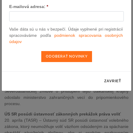
E-mailová adresa:
*
PREZIDENT
Prezident Kiska podpísal v sídle OSN klimatickú dohodu
22. apríla (TASR) - Prezident SR Andrej Kiska podpísal dnes v
Vaše dáta sú u nás v bezpečí. Údaje vyplnené pri registrácií
New Yorku Parížsku klimatickú dohodu. Tá sa ešte dostane na
spracováváme podľa
podmienok spracovania osobných
rokovanie vlády s návrhom na jej ratifikáciu. TASR o tom
údajov
informovalo tlačové oddelenie Kancelárie prezidenta SR.
OSTATNÉ
Slovensko bude súhlasiť so vstupom Čiernej Hory do NATO
19. apríla (TASR) – Slovensko bude súhlasiť s tým, aby sa Čierna
ZAVRIEŤ
Hora stala 29. členom NATO. Návrh na uzavretie protokolu k
Severoatlantickej zmluve o pristúpení tejto balkánskej krajiny
odoslalo ministerstvo zahraničných vecí do pripomienkového
procesu.
ÚS SR posúdi ústavnosť zákonných prekážok práva voliť
20. apríla (TASR) – Ústavný súd SR posúdi ústavnosť volebného
zákona, ktorý neumožňuje voliť väzňom odsúdeným za spáchanie
obzvlášť závažných zločinov, ako aj osobám pozbaveným