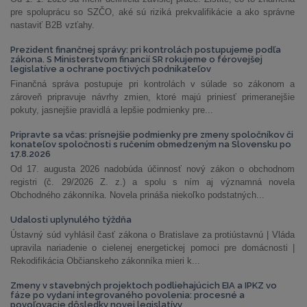
pre spoluprácu so SZČO, aké sú riziká prekvalifikácie a ako správne
nastaviť B2B vzťahy.
Prezident finančnej správy: pri kontrolách postupujeme podľa
zákona. S Ministerstvom financií SR rokujeme o férovejšej
legislatíve a ochrane poctivých podnikateľov
Finančná správa postupuje pri kontrolách v súlade so zákonom a
zároveň pripravuje návrhy zmien, ktoré majú priniesť primeranejšie
pokuty, jasnejšie pravidlá a lepšie podmienky pre...
Pripravte sa včas: prísnejšie podmienky pre zmeny spoločníkov či
konateľov spoločnosti s ručením obmedzeným na Slovensku po
17.8.2026
Od 17. augusta 2026 nadobúda účinnosť nový zákon o obchodnom
registri (č. 29/2026 Z. z.) a spolu s ním aj významná novela
Obchodného zákonníka. Novela prináša niekoľko podstatných...
Udalosti uplynulého týždňa
Ústavný súd vyhlásil časť zákona o Bratislave za protiústavnú | Vláda
upravila nariadenie o cielenej energetickej pomoci pre domácnosti |
Rekodifikácia Občianskeho zákonníka mieri k...
Zmeny v stavebných projektoch podliehajúcich EIA a IPKZ vo
fáze po vydaní integrovaného povolenia: procesné a
povoľovacie dôsledky novej legislatívy