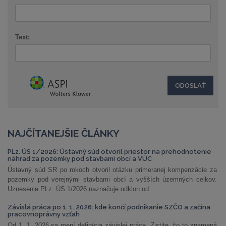
Text:
NAJČÍTANEJŠIE ČLÁNKY
PLz. ÚS 1/2026: Ústavný súd otvoril priestor na prehodnotenie
náhrad za pozemky pod stavbami obcí a VÚC
Ústavný súd SR po rokoch otvoril otázku primeranej kompenzácie za
pozemky pod verejnými stavbami obcí a vyšších územných celkov.
Uznesenie PLz. ÚS 1/2026 naznačuje odklon od...
Závislá práca po 1. 1. 2026: kde končí podnikanie SZČO a začína
pracovnoprávny vzťah
Od 1. 1. 2026 sa mení definícia závislej práce. Zistite, čo to znamená