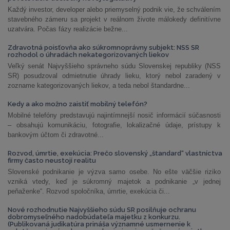
Každý investor, developer alebo priemyselný podnik vie, že schválením
stavebného zámeru sa projekt v reálnom živote málokedy definitívne
uzatvára. Počas fázy realizácie bežne...
Zdravotná poisťovňa ako súkromnoprávny subjekt: NSS SR
rozhodol o úhradách nekategorizovaných liekov
Veľký senát Najvyššieho správneho súdu Slovenskej republiky (NSS
SR) posudzoval odmietnutie úhrady lieku, ktorý nebol zaradený v
zozname kategorizovaných liekov, a teda nebol štandardne...
Kedy a ako možno zaistiť mobilný telefón?
Mobilné telefóny predstavujú najintímnejší nosič informácií súčasnosti
– obsahujú komunikáciu, fotografie, lokalizačné údaje, prístupy k
bankovým účtom či zdravotné...
Rozvod, úmrtie, exekúcia: Prečo slovenský „štandard“ vlastníctva
firmy často neustojí realitu
Slovenské podnikanie je výzva samo osebe. No ešte väčšie riziko
vzniká vtedy, keď je súkromný majetok a podnikanie „v jednej
peňaženke“. Rozvod spoločníka, úmrtie, exekúcia či...
Nové rozhodnutie Najvyššieho súdu SR posilňuje ochranu
dobromyseľného nadobúdateľa majetku z konkurzu.
(Publikovaná judikatúra prináša významné usmernenie k