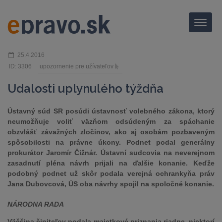
Menu
25.4.2016
ID: 3306
upozornenie pre užívateľov
Udalosti uplynulého týždňa
Ústavný súd SR posúdi ústavnosť volebného zákona, ktorý
neumožňuje voliť väzňom odsúdeným za spáchanie
obzvlášť závažných zločinov, ako aj osobám pozbaveným
spôsobilosti na právne úkony. Podnet podal generálny
prokurátor Jaromír Čižnár. Ústavní sudcovia na neverejnom
zasadnutí pléna návrh prijali na ďalšie konanie. Keďže
podobný podnet už skôr podala verejná ochrankyňa práv
Jana Dubovcová, ÚS oba návrhy spojil na spoločné konanie.
NÁRODNA RADA
Väčšina činiteľov podala majetkové priznania riadne, niektorí