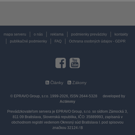
mapa serveru
o nás
reklama
podmienky prevádzky
kontakty
publikačné podmienky
FAQ
Ochrana osobných údajov - GDPR
Články
Zákony
© EPRAVO Group, s.r.o. 1999-2026, ISSN 2644-5328
developed by
Actimmy
Prevádzkovateľom servera je EPRAVO Group, s.r.o. so sídlom Zámocká 3,
811 09 Bratislava, Slovenská republika, IČO: 35889993, zapísaná v
obchodnom registri vedenom Okresný súd Bratislava I. pod spisovou
značkou 32124 / B