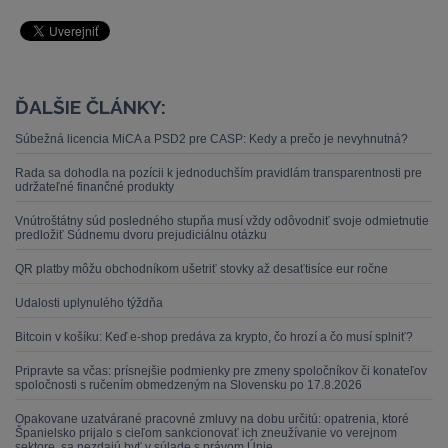
ĎALŠIE ČLÁNKY:
Súbežná licencia MiCA a PSD2 pre CASP: Kedy a prečo je nevyhnutná?
Rada sa dohodla na pozícii k jednoduchším pravidlám transparentnosti pre
udržateľné finančné produkty
Vnútroštátny súd posledného stupňa musí vždy odôvodniť svoje odmietnutie
predložiť Súdnemu dvoru prejudiciálnu otázku
QR platby môžu obchodníkom ušetriť stovky až desaťtisíce eur ročne
Udalosti uplynulého týždňa
Bitcoin v košíku: Keď e-shop predáva za krypto, čo hrozí a čo musí splniť?
Pripravte sa včas: prísnejšie podmienky pre zmeny spoločníkov či konateľov
spoločnosti s ručením obmedzeným na Slovensku po 17.8.2026
Opakovane uzatvárané pracovné zmluvy na dobu určitú: opatrenia, ktoré
Španielsko prijalo s cieľom sankcionovať ich zneužívanie vo verejnom
sektore, sa nezdajú byť v súlade s právom Únie