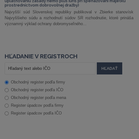
uplatňovaniu zásady nemo plus iuris pri speňažovaní majetku
prostredníctvom dobrovoľnej dražby)
Najvyšší súd Slovenskej republiky publikoval v Zbierke stanovísk
Najvyššieho súdu a rozhodnutí súdov SR rozhodnutie, ktoré prináša
významný výklad ochrany dobromyseľného...
HĽADANIE V REGISTROCH
Obchodný register podľa firmy
Obchodný register podľa IČO
Obchodný register podľa mena
Register úpadcov podľa firmy
Register úpadcov podľa IČO