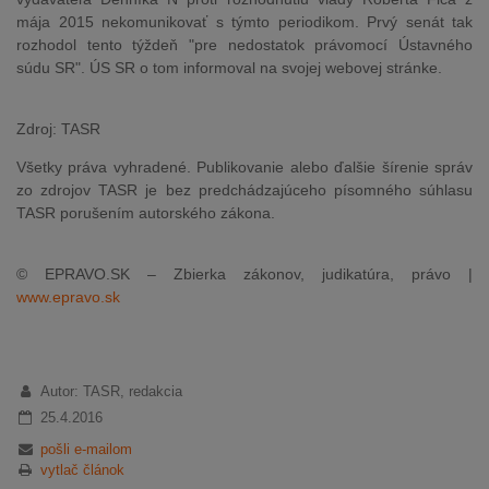
mája 2015 nekomunikovať s týmto periodikom. Prvý senát tak
rozhodol tento týždeň "pre nedostatok právomocí Ústavného
súdu SR". ÚS SR o tom informoval na svojej webovej stránke.
Zdroj: TASR
Všetky práva vyhradené. Publikovanie alebo ďalšie šírenie správ
zo zdrojov TASR je bez predchádzajúceho písomného súhlasu
TASR porušením autorského zákona.
© EPRAVO.SK – Zbierka zákonov, judikatúra, právo |
www.epravo.sk
Autor: TASR, redakcia
25.4.2016
pošli e-mailom
vytlač článok