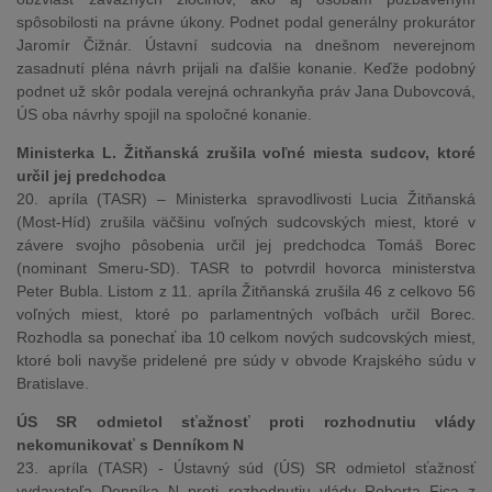
spôsobilosti na právne úkony. Podnet podal generálny prokurátor
Jaromír Čižnár. Ústavní sudcovia na dnešnom neverejnom
zasadnutí pléna návrh prijali na ďalšie konanie. Keďže podobný
podnet už skôr podala verejná ochrankyňa práv Jana Dubovcová,
ÚS oba návrhy spojil na spoločné konanie.
Ministerka L. Žitňanská zrušila voľné miesta sudcov, ktoré
určil jej predchodca
20. apríla (TASR) – Ministerka spravodlivosti Lucia Žitňanská
(Most-Híd) zrušila väčšinu voľných sudcovských miest, ktoré v
závere svojho pôsobenia určil jej predchodca Tomáš Borec
(nominant Smeru-SD). TASR to potvrdil hovorca ministerstva
Peter Bubla. Listom z 11. apríla Žitňanská zrušila 46 z celkovo 56
voľných miest, ktoré po parlamentných voľbách určil Borec.
Rozhodla sa ponechať iba 10 celkom nových sudcovských miest,
ktoré boli navyše pridelené pre súdy v obvode Krajského súdu v
Bratislave.
ÚS SR odmietol sťažnosť proti rozhodnutiu vlády
nekomunikovať s Denníkom N
23. apríla (TASR) - Ústavný súd (ÚS) SR odmietol sťažnosť
vydavateľa Denníka N proti rozhodnutiu vlády Roberta Fica z