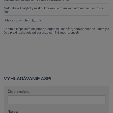
Metodika a Analytický nástroj k zákonu o rovnakom odmeňovaní mužov a
žien
Udalosti uplynulého týždňa
Kontrola Inšpektorátom práce a orgánmi Finančnej správy: priebeh kontroly a
čo v praxi rozhoduje pri posudzovaní fiktívnych živností
VYHĽADÁVANIE ASPI
Číslo predpisu:
Názov: