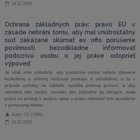
18.12.2023
Ochrana základných práv: právo EÚ v
zásade nebráni tomu, aby mal vnútroštátny
súd zakázané skúmať ex offo porušenie
povinnosti bezodkladne informovať
podozrivú osobu o jej práve odoprieť
výpoveď
Je však ešte potrebné, aby podozrivá osoba nebola zbavená
konkrétnej a účinnej možnosti prístupu k advokátovi, a to v
prípade potreby na základe využitia právnej pomoci, a aby
samotná táto osoba, rovnako ako prípadne jej obhajca, mala
právo na prístup k svojmu spisu a právo namietať toto porušenie
v primeranej lehote.
Autor: TS CURIA
15.12.2023