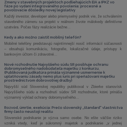
Zmeny v stavebných projektoch podliehajúcich EIA a IPKZ vo
fáze po vydaní integrovaného povolenia: procesné a
povoľovacie dôsledky novej legislatívy
Každý investor, developer alebo priemyselný podnik vie, že schválením
stavebného zámeru sa projekt v reálnom živote málokedy definitívne
uzatvára. Počas fázy realizácie bežne...
Kedy a ako možno zaistiť mobilný telefón?
Mobilné telefóny predstavujú najintímnejší nosič informácií súčasnosti
– obsahujú komunikáciu, fotografie, lokalizačné údaje, prístupy k
bankovým účtom či zdravotné...
Nové rozhodnutie Najvyššieho súdu SR posilňuje ochranu
dobromyseľného nadobúdateľa majetku z konkurzu.
(Publikovaná judikatúra prináša významné usmernenie k
uplatňovaniu zásady nemo plus iuris pri speňažovaní majetku
prostredníctvom dobrovoľnej dražby)
Najvyšší súd Slovenskej republiky publikoval v Zbierke stanovísk
Najvyššieho súdu a rozhodnutí súdov SR rozhodnutie, ktoré prináša
významný výklad ochrany dobromyseľného...
Rozvod, úmrtie, exekúcia: Prečo slovenský „štandard“ vlastníctva
firmy často neustojí realitu
Slovenské podnikanie je výzva samo osebe. No ešte väčšie riziko
vzniká vtedy, keď je súkromný majetok a podnikanie „v jednej