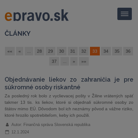
Menu
ČLÁNKY
««
«
...
28
29
30
31
32
33
34
35
36
37
...
»
»»
Objednávanie liekov zo zahraničia je pre
súkromné osoby riskantné
Za posledný rok bolo z vyclievacej pošty v Žiline vrátených späť
takmer 13 tis. ks liekov, ktoré si objednali súkromné osoby zo
štátov mimo EÚ. Dôvodom bol ich neznámy pôvod a vážne riziko,
ktoré hrozilo spotrebiteľom, keby ich použili.
Autor: Finančná správa Slovenská republika
12.1.2024