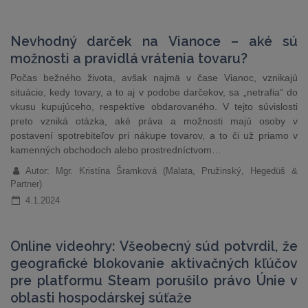
Nevhodný darček na Vianoce – aké sú
možnosti a pravidlá vrátenia tovaru?
Počas bežného života, avšak najmä v čase Vianoc, vznikajú
situácie, kedy tovary, a to aj v podobe darčekov, sa „netrafia“ do
vkusu kupujúceho, respektíve obdarovaného. V tejto súvislosti
preto vzniká otázka, aké práva a možnosti majú osoby v
postavení spotrebiteľov pri nákupe tovarov, a to či už priamo v
kamenných obchodoch alebo prostredníctvom…
Autor: Mgr. Kristína Šramková (Malata, Pružinský, Hegedüš &
Partner)
4.1.2024
Online videohry: Všeobecný súd potvrdil, že
geografické blokovanie aktivačných kľúčov
pre platformu Steam porušilo právo Únie v
oblasti hospodárskej súťaže