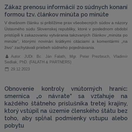
Zákaz prenosu informácií zo súdnych konaní
formou tzv. článkov minúta po minúte
V dnešnom článku si priblížime prax všeobecných súdov a názory
Ústavného súdu Slovenskej republiky, ktoré v poslednom období
pristúpili k zakazovaniu vytvárania takzvaných článkov „minúta po
minúte“, ktorými novinári krátkymi citáciami a komentármi „na
živo“ zachytávali priebeh súdneho pojednávania.
Autor: JUDr. Bc. Ján Falath, Mgr. Peter Prezbruch, Vladimír
Sedliak, PhD. (FALATH & PARTNERS)
29.12.2023
Obnovenie kontroly vnútorných hraníc:
smernica „o návrate“ sa vzťahuje na
každého štátneho príslušníka tretej krajiny,
ktorý vstúpil na územie členského štátu bez
toho, aby spĺňal podmienky vstupu alebo
pobytu