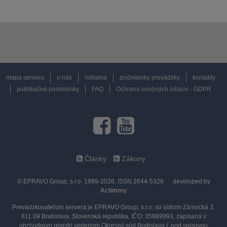
mapa serveru
o nás
reklama
podmienky prevádzky
kontakty
publikačné podmienky
FAQ
Ochrana osobných údajov - GDPR
Články
Zákony
© EPRAVO Group, s.r.o. 1999-2026, ISSN 2644-5328
developed by
Actimmy
Prevádzkovateľom servera je EPRAVO Group, s.r.o. so sídlom Zámocká 3,
811 09 Bratislava, Slovenská republika, IČO: 35889993, zapísaná v
obchodnom registri vedenom Okresný súd Bratislava I. pod spisovou