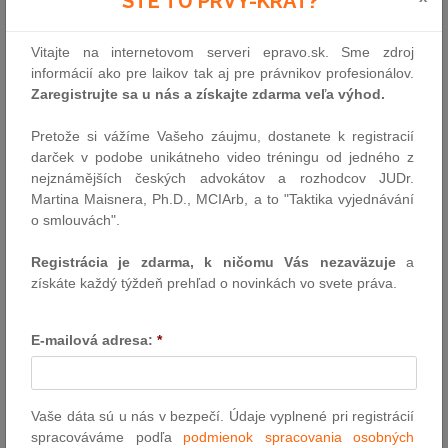
STE TU PRVÝ-KRÁT?
na ukončení spolupráce dohodou, môže byť v niektorých
prípadoch jednostranné ukončenie zmluvy problematické.
Vitajte na internetovom serveri epravo.sk. Sme zdroj
Pomenované zmluvné typy v Občianskom alebo Obchodnom…
informácií ako pre laikov tak aj pre právnikov profesionálov.
Autor: Mgr. Štefan Palkovič (Eversheds Sutherland)
Zaregistrujte sa u nás a získajte zdarma veľa výhod.
10.1.2024
Pretože si vážíme Vašeho záujmu, dostanete k registracií
darček v podobe unikátneho video tréningu od jedného z
nejznámějších českých advokátov a rozhodcov JUDr.
Rozsudok Európskeho súdu pre ľudské
Martina Maisnera, Ph.D., MCIArb, a to "Taktika vyjednávání
práva v prípade neprimeranej dĺžky súdneho
o smlouvách".
konania
Európsky súd pre ľudské práva (ESĽP) 14. decembra 2023
Registrácia je zdarma, k ničomu Vás nezaväzuje
a
vyhlásil rozsudok v prípade Fúrová a Nevedelová proti Slovenskej
získáte každý týždeň prehľad o novinkách vo svete práva.
republike, v ktorom konštatoval porušenie práva sťažovateliek na
prejednanie veci v primeranej lehote, zaručeného článkom 6 ods.
E-mailová adresa:
*
1 Dohovoru o ochrane ľudských práv a základných slobôd.
Autor: Ministerstvo spravodlivosti SR
9.1.2024
Vaše dáta sú u nás v bezpečí. Údaje vyplnené pri registrácií
spracováváme podľa
podmienok spracovania osobných