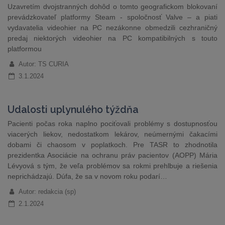
Uzavretím dvojstranných dohôd o tomto geografickom blokovaní
prevádzkovateľ platformy Steam - spoločnosť Valve – a piati
vydavatelia videohier na PC nezákonne obmedzili cezhraničný
predaj niektorých videohier na PC kompatibilných s touto
platformou
Autor: TS CURIA
3.1.2024
Udalosti uplynulého týždňa
Pacienti počas roka naplno pociťovali problémy s dostupnosťou
viacerých liekov, nedostatkom lekárov, neúmernými čakacími
dobami či chaosom v poplatkoch. Pre TASR to zhodnotila
prezidentka Asociácie na ochranu práv pacientov (AOPP) Mária
Lévyová s tým, že veľa problémov sa rokmi prehlbuje a riešenia
neprichádzajú. Dúfa, že sa v novom roku podarí…
Autor: redakcia (sp)
2.1.2024