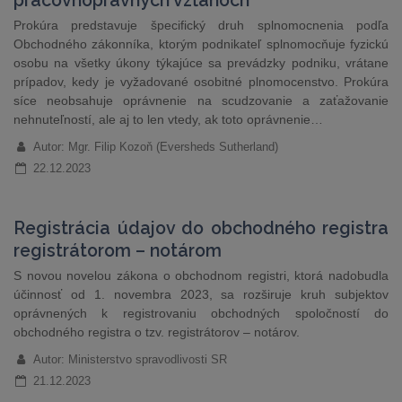
pracovnoprávnych vzťahoch
Prokúra predstavuje špecifický druh splnomocnenia podľa
Obchodného zákonníka, ktorým podnikateľ splnomocňuje fyzickú
osobu na všetky úkony týkajúce sa prevádzky podniku, vrátane
prípadov, kedy je vyžadované osobitné plnomocenstvo. Prokúra
síce neobsahuje oprávnenie na scudzovanie a zaťažovanie
nehnuteľností, ale aj to len vtedy, ak toto oprávnenie…
Autor: Mgr. Filip Kozoň (Eversheds Sutherland)
22.12.2023
Registrácia údajov do obchodného registra
registrátorom – notárom
S novou novelou zákona o obchodnom registri, ktorá nadobudla
účinnosť od 1. novembra 2023, sa rozširuje kruh subjektov
oprávnených k registrovaniu obchodných spoločností do
obchodného registra o tzv. registrátorov – notárov.
Autor: Ministerstvo spravodlivosti SR
21.12.2023