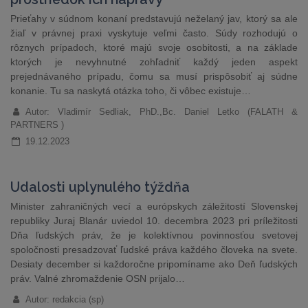
Prieťahy v súdnom konaní predstavujú neželaný jav, ktorý sa ale
žiaľ v právnej praxi vyskytuje veľmi často. Súdy rozhodujú o
rôznych prípadoch, ktoré majú svoje osobitosti, a na základe
ktorých je nevyhnutné zohľadniť každý jeden aspekt
prejednávaného prípadu, čomu sa musí prispôsobiť aj súdne
konanie. Tu sa naskytá otázka toho, či vôbec existuje…
Autor: Vladimír Sedliak, PhD.,Bc. Daniel Letko (FALATH &
PARTNERS )
19.12.2023
Udalosti uplynulého týždňa
Minister zahraničných vecí a európskych záležitostí Slovenskej
republiky Juraj Blanár uviedol 10. decembra 2023 pri príležitosti
Dňa ľudských práv, že je kolektívnou povinnosťou svetovej
spoločnosti presadzovať ľudské práva každého človeka na svete.
Desiaty december si každoročne pripomíname ako Deň ľudských
práv. Valné zhromaždenie OSN prijalo…
Autor: redakcia (sp)