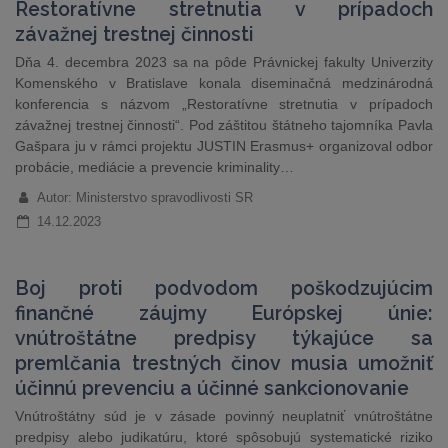
Restoratívne stretnutia v prípadoch
závažnej trestnej činnosti
Dňa 4. decembra 2023 sa na pôde Právnickej fakulty Univerzity
Komenského v Bratislave konala diseminačná medzinárodná
konferencia s názvom „Restoratívne stretnutia v prípadoch
závažnej trestnej činnosti“. Pod záštitou štátneho tajomníka Pavla
Gašpara ju v rámci projektu JUSTIN Erasmus+ organizoval odbor
probácie, mediácie a prevencie kriminality…
Autor: Ministerstvo spravodlivosti SR
14.12.2023
Boj proti podvodom poškodzujúcim
finančné záujmy Európskej únie:
vnútroštátne predpisy týkajúce sa
premlčania trestných činov musia umožniť
účinnú prevenciu a účinné sankcionovanie
Vnútroštátny súd je v zásade povinný neuplatniť vnútroštátne
predpisy alebo judikatúru, ktoré spôsobujú systematické riziko