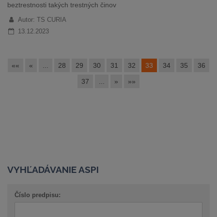
beztrestnosti takých trestných činov
Autor: TS CURIA
13.12.2023
««
«
...
28
29
30
31
32
33
34
35
36
37
...
»
»»
VYHĽADÁVANIE ASPI
Číslo predpisu: