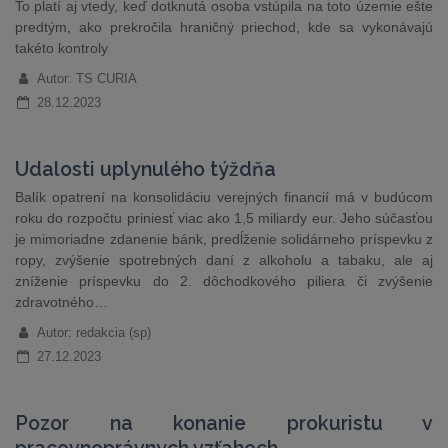
To platí aj vtedy, keď dotknutá osoba vstúpila na toto územie ešte
predtým, ako prekročila hraničný priechod, kde sa vykonávajú
takéto kontroly
Autor: TS CURIA
28.12.2023
Udalosti uplynulého týždňa
Balík opatrení na konsolidáciu verejných financií má v budúcom
roku do rozpočtu priniesť viac ako 1,5 miliardy eur. Jeho súčasťou
je mimoriadne zdanenie bánk, predĺženie solidárneho príspevku z
ropy, zvýšenie spotrebných daní z alkoholu a tabaku, ale aj
zníženie príspevku do 2. dôchodkového piliera či zvýšenie
zdravotného…
Autor: redakcia (sp)
27.12.2023
Pozor na konanie prokuristu v