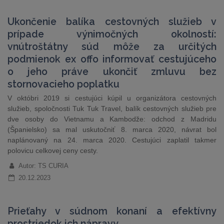
Ukončenie balíka cestovných služieb v
prípade výnimočných okolností:
vnútroštátny súd môže za určitých
podmienok ex offo informovať cestujúceho
o jeho práve ukončiť zmluvu bez
stornovacieho poplatku
V októbri 2019 si cestujúci kúpil u organizátora cestovných
služieb, spoločnosti Tuk Tuk Travel, balík cestovných služieb pre
dve osoby do Vietnamu a Kambodže: odchod z Madridu
(Španielsko) sa mal uskutočniť 8. marca 2020, návrat bol
naplánovaný na 24. marca 2020. Cestujúci zaplatil takmer
polovicu celkovej ceny cesty.
Autor: TS CURIA
20.12.2023
Prieťahy v súdnom konaní a efektívny
prostriedok ich nápravy