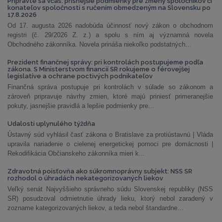
Pripravte sa včas: prísnejšie podmienky pre zmeny spoločníkov či
konateľov spoločnosti s ručením obmedzeným na Slovensku po
17.8.2026
Od 17. augusta 2026 nadobúda účinnosť nový zákon o obchodnom
registri (č. 29/2026 Z. z.) a spolu s ním aj významná novela
Obchodného zákonníka. Novela prináša niekoľko podstatných...
Prezident finančnej správy: pri kontrolách postupujeme podľa
zákona. S Ministerstvom financií SR rokujeme o férovejšej
legislatíve a ochrane poctivých podnikateľov
Finančná správa postupuje pri kontrolách v súlade so zákonom a
zároveň pripravuje návrhy zmien, ktoré majú priniesť primeranejšie
pokuty, jasnejšie pravidlá a lepšie podmienky pre...
Udalosti uplynulého týždňa
Ústavný súd vyhlásil časť zákona o Bratislave za protiústavnú | Vláda
upravila nariadenie o cielenej energetickej pomoci pre domácnosti |
Rekodifikácia Občianskeho zákonníka mieri k...
Zdravotná poisťovňa ako súkromnoprávny subjekt: NSS SR
rozhodol o úhradách nekategorizovaných liekov
Veľký senát Najvyššieho správneho súdu Slovenskej republiky (NSS
SR) posudzoval odmietnutie úhrady lieku, ktorý nebol zaradený v
zozname kategorizovaných liekov, a teda nebol štandardne...