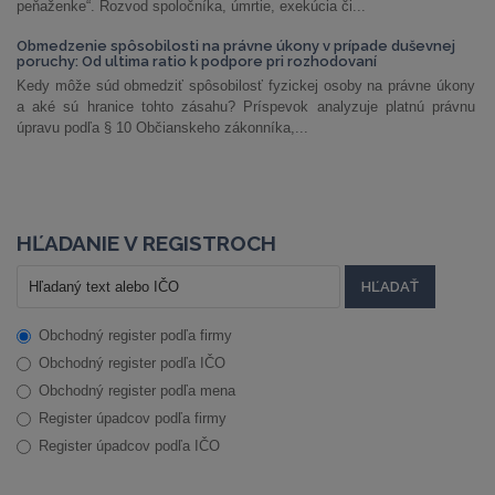
peňaženke“. Rozvod spoločníka, úmrtie, exekúcia či...
Obmedzenie spôsobilosti na právne úkony v prípade duševnej
poruchy: Od ultima ratio k podpore pri rozhodovaní
Kedy môže súd obmedziť spôsobilosť fyzickej osoby na právne úkony
a aké sú hranice tohto zásahu? Príspevok analyzuje platnú právnu
úpravu podľa § 10 Občianskeho zákonníka,...
HĽADANIE V REGISTROCH
Obchodný register podľa firmy
Obchodný register podľa IČO
Obchodný register podľa mena
Register úpadcov podľa firmy
Register úpadcov podľa IČO