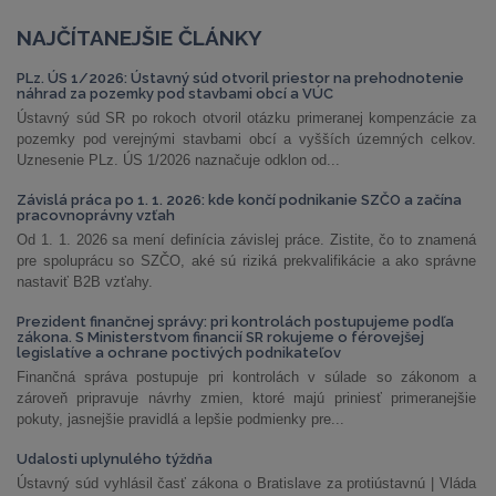
NAJČÍTANEJŠIE ČLÁNKY
PLz. ÚS 1/2026: Ústavný súd otvoril priestor na prehodnotenie
náhrad za pozemky pod stavbami obcí a VÚC
Ústavný súd SR po rokoch otvoril otázku primeranej kompenzácie za
pozemky pod verejnými stavbami obcí a vyšších územných celkov.
Uznesenie PLz. ÚS 1/2026 naznačuje odklon od...
Závislá práca po 1. 1. 2026: kde končí podnikanie SZČO a začína
pracovnoprávny vzťah
Od 1. 1. 2026 sa mení definícia závislej práce. Zistite, čo to znamená
pre spoluprácu so SZČO, aké sú riziká prekvalifikácie a ako správne
nastaviť B2B vzťahy.
Prezident finančnej správy: pri kontrolách postupujeme podľa
zákona. S Ministerstvom financií SR rokujeme o férovejšej
legislatíve a ochrane poctivých podnikateľov
Finančná správa postupuje pri kontrolách v súlade so zákonom a
zároveň pripravuje návrhy zmien, ktoré majú priniesť primeranejšie
pokuty, jasnejšie pravidlá a lepšie podmienky pre...
Udalosti uplynulého týždňa
Ústavný súd vyhlásil časť zákona o Bratislave za protiústavnú | Vláda