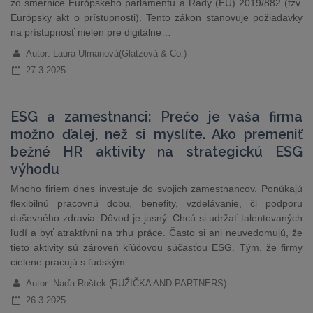
zo smernice Európskeho parlamentu a Rady (EÚ) 2019/882 (tzv.
Európsky akt o prístupnosti). Tento zákon stanovuje požiadavky
na prístupnosť nielen pre digitálne…
Autor: Laura Ulmanová(Glatzová & Co.)
27.3.2025
ESG a zamestnanci: Prečo je vaša firma
možno ďalej, než si myslíte. Ako premeniť
bežné HR aktivity na strategickú ESG
výhodu
Mnoho firiem dnes investuje do svojich zamestnancov. Ponúkajú
flexibilnú pracovnú dobu, benefity, vzdelávanie, či podporu
duševného zdravia. Dôvod je jasný. Chcú si udržať talentovaných
ľudí a byť atraktívni na trhu práce. Často si ani neuvedomujú, že
tieto aktivity sú zároveň kľúčovou súčasťou ESG. Tým, že firmy
cielene pracujú s ľudským…
Autor: Naďa Roštek (RUŽIČKA AND PARTNERS)
26.3.2025