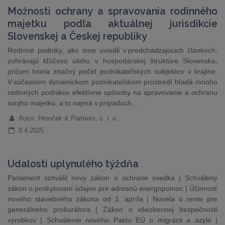
Možnosti ochrany a spravovania rodinného
majetku podľa aktuálnej jurisdikcie
Slovenskej a Českej republiky
Rodinné podniky, ako sme uviedli v predchádzajúcich článkoch,
zohrávajú kľúčovú úlohu v hospodárskej štruktúre Slovenska,
pričom tvoria značný počet podnikateľských subjektov v krajine.
V súčasnom dynamickom podnikateľskom prostredí hľadá mnoho
rodinných podnikov efektívne spôsoby na spravovanie a ochranu
svojho majetku, a to najmä v prípadoch…
Autor: Hronček & Partners, s. r. o.
8.4.2025
Udalosti uplynulého týždňa
Parlament schválil nový zákon o ochrane svedka | Schválený
zákon o poskytovaní údajov pre adresnú energopomoc | Účinnosť
nového stavebného zákona od 1. apríla | Novela o rente pre
generálneho prokurátora | Zákon o všeobecnej bezpečnosti
výrobkov | Schválenie nového Paktu EÚ o migrácii a azyle |