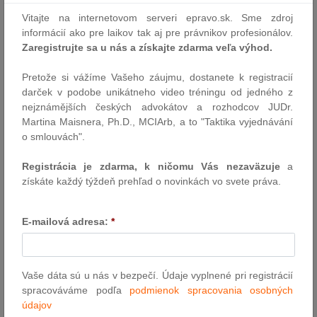
prípade Kulák proti Slovenskej republike. Sťažovateľ namietal
Vitajte na internetovom serveri epravo.sk. Sme zdroj
prehliadku jeho kancelárie a zaistenie počítača v rámci trestného
informácií ako pre laikov tak aj pre právnikov profesionálov.
konania, začatého v súvislosti s podozrením z úplatkárstva a
Zaregistrujte sa u nás a získajte zdarma veľa výhod.
zneužívania právomocí. Prehliadka sa…
Pretože si vážíme Vašeho záujmu, dostanete k registracií
Autor: Ministerstvo spravodlivosti SR
darček v podobe unikátneho video tréningu od jedného z
17.4.2025
nejznámějších českých advokátov a rozhodcov JUDr.
Martina Maisnera, Ph.D., MCIArb, a to "Taktika vyjednávání
o smlouvách".
DEAL MONITOR
Prinášame Vám prehľad významných mandátov popredných
Registrácia je zdarma, k ničomu Vás nezaväzuje
a
advokátskych kancelárií. Tentokrát sú reportované mandáty
získáte každý týždeň prehľad o novinkách vo svete práva.
advokátske kancelárie LEGATE.
Autor: redakcia (sp)
E-mailová adresa:
*
16.4.2025
Úvodom k novému stavebnému zákonu
Vaše dáta sú u nás v bezpečí. Údaje vyplnené pri registrácií
spracováváme podľa
podmienok spracovania osobných
Od 1. apríla 2025 vstúpi do účinnosti nový stavebný zákon (zákon
údajov
č. 25/2025), ktorý prináša významné zmeny v oblasti povoľovania