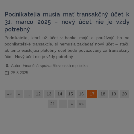
Podnikatelia musia mať transakčný účet k
31. marcu 2025 – nový účet nie je vždy
potrebný
Podnikatelia, ktorí už účet v banke majú a používajú ho na
podnikateľské transakcie, si nemusia zakladať nový účet – stačí,
ak tento existujúci platobný účet bude považovaný za transakčný
účet. Nový účet nie je vždy potrebný.
Autor: Finančná správa Slovenská republika
25.3.2025
««
«
...
12
13
14
15
16
17
18
19
20
21
...
»
»»