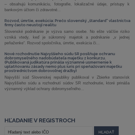
– obsahujú komunikáciu, fotografie, lokalizačné údaje, prístupy k
bankovým účtom či zdravotné...
Rozvod, úmrtie, exekúcia: Prečo slovenský „štandard“ vlastníctva
firmy často neustojí realitu
Slovenské podnikanie je výzva samo osebe. No ešte väčšie riziko
vzniká vtedy, keď je súkromný majetok a podnikanie „v jednej
peňaženke“. Rozvod spoločníka, úmrtie, exekúcia či...
Nové rozhodnutie Najvyššieho súdu SR posilňuje ochranu
dobromyseľného nadobúdateľa majetku z konkurzu.
(Publikovaná judikatúra prináša významné usmernenie k
uplatňovaniu zásady nemo plus iuris pri speňažovaní majetku
prostredníctvom dobrovoľnej dražby)
Najvyšší súd Slovenskej republiky publikoval v Zbierke stanovísk
Najvyššieho súdu a rozhodnutí súdov SR rozhodnutie, ktoré prináša
významný výklad ochrany dobromyseľného...
HĽADANIE V REGISTROCH