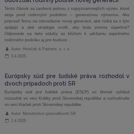
odovzdať rodinný podnik novej generácii
Tento článok sa zaoberá jednou z najvýznamnejších výziev, ktoré
stoja pred rodinnými podnikmi – generačnou výmenou. Ako
pripraviť firmu na odovzdanie novej generácii, aké riziká sa s tým
spájajú a aké stratégie zvoliť, aby bola zmena úspešná?
Odpovede na tieto otázky sú kľúčom k udržaniu úspešného
rodinného podniku aj pre budúce…
Autor: Hronček & Partners, s. r. o.
3.4.2025
Európsky súd pre ľudské práva rozhodol v
dvoch prípadoch proti SR
Európsky súd pre ľudské práva (ESĽP) vo štvrtok vyhlásil
rozsudok vo veci Krátky proti Slovenskej republike a rozhodnutie
vo veci Kiaček proti Slovenskej republike.
Autor: Ministerstvo spravodlivosti SR
2.4.2025