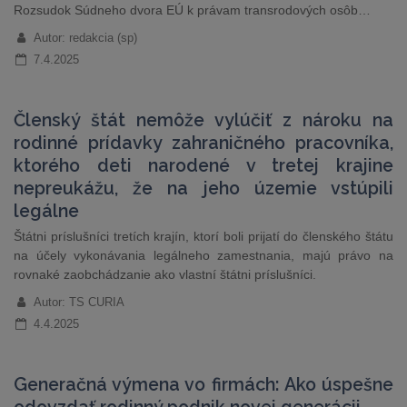
Rozsudok Súdneho dvora EÚ k právam transrodových osôb…
Autor: redakcia (sp)
7.4.2025
Členský štát nemôže vylúčiť z nároku na
rodinné prídavky zahraničného pracovníka,
ktorého deti narodené v tretej krajine
nepreukážu, že na jeho územie vstúpili
legálne
Štátni príslušníci tretích krajín, ktorí boli prijatí do členského štátu
na účely vykonávania legálneho zamestnania, majú právo na
rovnaké zaobchádzanie ako vlastní štátni príslušníci.
Autor: TS CURIA
4.4.2025
Generačná výmena vo firmách: Ako úspešne