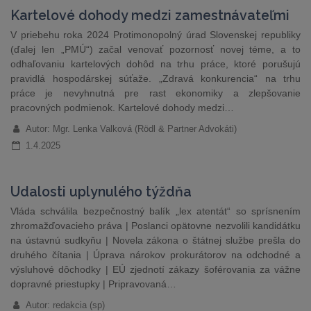
Kartelové dohody medzi zamestnávateľmi
V priebehu roka 2024 Protimonopolný úrad Slovenskej republiky
(ďalej len „PMÚ“) začal venovať pozornosť novej téme, a to
odhaľovaniu kartelových dohôd na trhu práce, ktoré porušujú
pravidlá hospodárskej súťaže. „Zdravá konkurencia“ na trhu
práce je nevyhnutná pre rast ekonomiky a zlepšovanie
pracovných podmienok. Kartelové dohody medzi…
Autor: Mgr. Lenka Valková (Rödl & Partner Advokáti)
1.4.2025
Udalosti uplynulého týždňa
Vláda schválila bezpečnostný balík „lex atentát“ so sprísnením
zhromažďovacieho práva | Poslanci opätovne nezvolili kandidátku
na ústavnú sudkyňu | Novela zákona o štátnej službe prešla do
druhého čítania | Úprava nárokov prokurátorov na odchodné a
výsluhové dôchodky | EÚ zjednotí zákazy šoférovania za vážne
dopravné priestupky | Pripravovaná…
Autor: redakcia (sp)