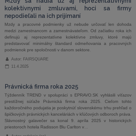
Mzdy sa riadia už aj reprezentatívnymi
kolektívnymi zmluvami, hoci sa firmy
nepodieľali na ich prijímaní
Mzdy a pracovné podmienky už nebude určovať len dohoda
medzi zamestnancom a zamestnávateľom. Od začiatku roka ich
definujú aj reprezentatívne kolektívne zmluvy, ktoré majú
predstavovať minimálny štandard odmeňovania a pracovných
podmienok pre spoločnosti v danom sektore.
Autor: FAIRSQUARE
11.4.2025
Právnická firma roka 2025
Týždenník TREND v spolupráci s EPRAVO.SK vyhlásili víťazov
prestížnej súťaže Právnická firma roka 2025. Cieľom tohto
každoročného podujatia je poskytnúť slovenskému trhu prehľad o
špičkových právnických kanceláriách v kľúčových odboroch práva.
Slávnostný galavečer sa konal 9. apríla 2025 v historických
priestoroch hotela Radisson Blu Carlton v…