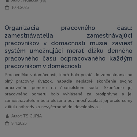
Autor: redakcia (sp)
10.4.2025
Organizácia pracovného času:
zamestnávatelia zamestnávajúci
pracovníkov v domácnosti musia zaviesť
systém umožňujúci merať dĺžku denného
pracovného času odpracovaného každým
pracovníkom v domácnosti
Pracovníčka v domácnosti, ktorá bola prijatá do zamestnania na
plný pracovný úväzok, napadla neplatné skončenie svojho
pracovného pomeru na španielskom súde. Skončenie jej
pracovného pomeru bolo vyhlásené za protiprávne a jej
zamestnávateľom bola uložená povinnosť zaplatiť jej určité sumy
z titulu náhrady za nevyčerpané dni dovolenky a…
Autor: TS CURIA
9.4.2025