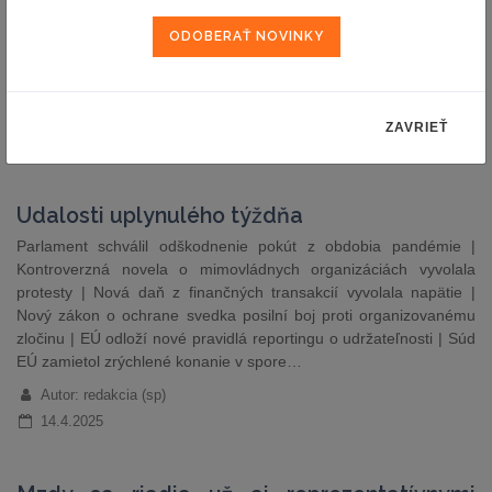
stavieb, práv a povinností stavebníkov, zhotoviteľov a ďalších
účastníkov výstavby. Nová legislatíva reaguje na potrebu
zjednodušenia procesov najmä pri náročnejších developerských
projektoch a infraštruktúre…
Autor: JUDr. Norbert Havrila ( LEGATE)
ZAVRIEŤ
15.4.2025
Udalosti uplynulého týždňa
Parlament schválil odškodnenie pokút z obdobia pandémie |
Kontroverzná novela o mimovládnych organizáciách vyvolala
protesty | Nová daň z finančných transakcií vyvolala napätie |
Nový zákon o ochrane svedka posilní boj proti organizovanému
zločinu | EÚ odloží nové pravidlá reportingu o udržateľnosti | Súd
EÚ zamietol zrýchlené konanie v spore…
Autor: redakcia (sp)
14.4.2025