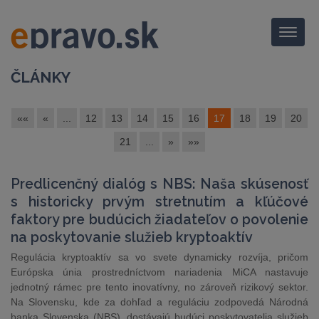
Menu
ČLÁNKY
««
«
...
12
13
14
15
16
17
18
19
20
21
...
»
»»
Predlicenčný dialóg s NBS: Naša skúsenosť
s historicky prvým stretnutím a kľúčové
faktory pre budúcich žiadateľov o povolenie
na poskytovanie služieb kryptoaktív
Regulácia kryptoaktív sa vo svete dynamicky rozvíja, pričom
Európska únia prostredníctvom nariadenia MiCA nastavuje
jednotný rámec pre tento inovatívny, no zároveň rizikový sektor.
Na Slovensku, kde za dohľad a reguláciu zodpovedá Národná
banka Slovenska (NBS), dostávajú budúci poskytovatelia služieb