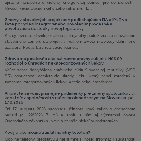
upravila nariadenie o cielenej energetickej pomoci pre domácnosti |
Rekodifikácia Občianskeho zákonníka mieri k...
Zmeny v stavebných projektoch podliehajúcich EIA a IPKZ vo
fáze po vydaní integrovaného povolenia: procesné a
povoľovacie dôsledky novej legislatívy
Každý investor, developer alebo priemyselný podnik vie, že schválením
stavebného zámeru sa projekt v reálnom živote málokedy definitívne
uzatvára. Počas fázy realizácie bežne...
Zdravotná poisťovňa ako súkromnoprávny subjekt: NSS SR
rozhodol o úhradách nekategorizovaných liekov
Veľký senát Najvyššieho správneho súdu Slovenskej republiky (NSS
SR) posudzoval odmietnutie úhrady lieku, ktorý nebol zaradený v
zozname kategorizovaných liekov, a teda nebol štandardne...
Pripravte sa včas: prísnejšie podmienky pre zmeny spoločníkov či
konateľov spoločnosti s ručením obmedzeným na Slovensku po
17.8.2026
Od 17. augusta 2026 nadobúda účinnosť nový zákon o obchodnom
registri (č. 29/2026 Z. z.) a spolu s ním aj významná novela
Obchodného zákonníka. Novela prináša niekoľko podstatných...
Kedy a ako možno zaistiť mobilný telefón?
Mobilné telefóny predstavujú najintímnejší nosič informácií súčasnosti