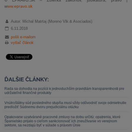
w
ww.epravo.sk
Autor: Michal Matrtaj (Moreno Vlk & Asociados)
6.11.2018
pošli e-mailom
vytlač článok
ĎALŠIE ČLÁNKY:
Rada sa dohodla na pozícii k jednoduchším pravidlám transparentnosti pre
udržateľné finančné produkty
Vnútroštátny súd posledného stupňa musí vždy odôvodniť svoje odmietnutie
predložiť Súdnemu dvoru prejudiciálnu otázku
Opakovane uzatvárané pracovné zmluvy na dobu určitú: opatrenia, ktoré
Španielsko prijalo s cieľom sankcionovať ich zneužívanie vo verejnom
sektore, sa nezdajú byť v súlade s právom Únie