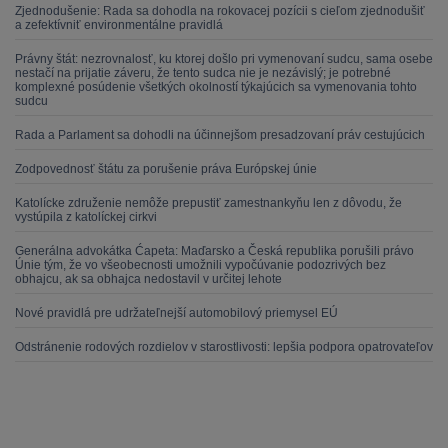
Zjednodušenie: Rada sa dohodla na rokovacej pozícii s cieľom zjednodušiť
a zefektívniť environmentálne pravidlá
Právny štát: nezrovnalosť, ku ktorej došlo pri vymenovaní sudcu, sama osebe
nestačí na prijatie záveru, že tento sudca nie je nezávislý; je potrebné
komplexné posúdenie všetkých okolností týkajúcich sa vymenovania tohto
sudcu
Rada a Parlament sa dohodli na účinnejšom presadzovaní práv cestujúcich
Zodpovednosť štátu za porušenie práva Európskej únie
Katolícke združenie nemôže prepustiť zamestnankyňu len z dôvodu, že
vystúpila z katolíckej cirkvi
Generálna advokátka Ćapeta: Maďarsko a Česká republika porušili právo
Únie tým, že vo všeobecnosti umožnili vypočúvanie podozrivých bez
obhajcu, ak sa obhajca nedostavil v určitej lehote
Nové pravidlá pre udržateľnejší automobilový priemysel EÚ
Odstránenie rodových rozdielov v starostlivosti: lepšia podpora opatrovateľov