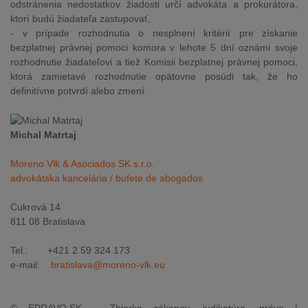
odstránenia nedostatkov žiadosti určí advokáta a prokurátora,
ktorí budú žiadateľa zastupovať,
- v prípade rozhodnutia o nesplnení kritérií pre získanie
bezplatnej právnej pomoci komora v lehote 5 dní oznámi svoje
rozhodnutie žiadateľovi a tiež Komisii bezplatnej právnej pomoci,
ktorá zamietavé rozhodnutie opätovne posúdi tak, že ho
definitívne potvrdí alebo zmení.
Michal Matrtaj
Moreno Vlk & Asociados SK s.r.o.
advokátska kancelária / bufete de abogados
Cukrová 14
811 08 Bratislava
Tel.: +421 2 59 324 173
e-mail:
bratislava@moreno-vlk.eu
© EPRAVO.SK – Zbierka zákonov, judikatúra, právo |