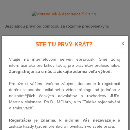
Bezplatnou právnou pomocou sa rozumie predovšetkým:
-
Právne poradenstvo poskytované pred začatím konania.
x
STE TU PRVÝ-KRÁT?
-
Asistencia advokáta zadržaným osobám.
-
Zastupovanie advokátom a prokurátorom v konaní pred
súdmi.
Vitajte na internetovom serveri epravo.sk. Sme zdroj
-
Zverejňovanie oznamov alebo ediktov vo verejných
informácií ako pre laikov tak aj pre právnikov profesionálov.
registroch v priebehu konania.
Zaregistrujte sa u nás a získajte zdarma veľa výhod.
-
Oslobodenie od súdnych poplatkov.
-
Vypracovanie znaleckých posudkov.
Pretože si vážíme Vašeho záujmu, dostanete k registracií
-
Vydávanie listinných kópií, zápisníc a iných súdnych alebo
darček v podobe unikátneho video tréningu od jedného z
notárskych dokumentov.
nejznámějších českých advokátov a rozhodcov JUDr.
-
80% zníženie poplatkov za určité notárske úkony.
Martina Maisnera, Ph.D., MCIArb, a to "Taktika vyjednávání
-
80% zníženie poplatkov za určité úkony vykonávané
o smlouvách".
obchodným registrom a registrom nehnuteľností.
Registrácia je zdarma, k ničomu Vás nezaväzuje
a
Základným predpokladom pre úspešnú žiadosť o bezplatnú
získáte každý týždeň prehľad o novinkách vo svete práva.
právnu pomoc je preukázanie príjmovej a majetkovej situácie