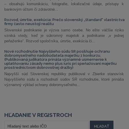
– obsahujú komunikáciu, fotografie, lokalizačné údaje, prístupy k
bankovým účtom či zdravotné...
Rozvod, úmrtie, exekúcia: Prečo slovenský „štandard“ vlastníctva
firmy často neustojí realitu
Slovenské podnikanie je výzva samo osebe. No ešte väčšie riziko
vzniká vtedy, keď je súkromný majetok a podnikanie „v jednej
peňaženke“. Rozvod spoločníka, úmrtie, exekúcia či...
Nové rozhodnutie Najvyššieho súdu SR posilňuje ochranu
dobromyseľného nadobúdateľa majetku z konkurzu.
(Publikovaná judikatúra prináša významné usmernenie k
uplatňovaniu zásady nemo plus iuris pri speňažovaní majetku
prostredníctvom dobrovoľnej dražby)
Najvyšší súd Slovenskej republiky publikoval v Zbierke stanovísk
Najvyššieho súdu a rozhodnutí súdov SR rozhodnutie, ktoré prináša
významný výklad ochrany dobromyseľného...
HĽADANIE V REGISTROCH