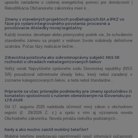
upravila nariadenie o cielenej energetickej pomoci pre domácnosti |
Rekodifikácia Občianskeho zákonníka mieri k...
Zmeny v stavebných projektoch podliehajúcich EIA a IPKZ vo
fáze po vydaní integrovaného povolenia: procesné a
povoľovacie dôsledky novej legislatívy
Každý investor, developer alebo priemyselný podnik vie, že schválením
stavebného zámeru sa projekt v reálnom živote málokedy definitívne
uzatvára. Počas fázy realizácie bežne...
Zdravotná poisťovňa ako súkromnoprávny subjekt: NSS SR
rozhodol o úhradách nekategorizovaných liekov
Veľký senát Najvyššieho správneho súdu Slovenskej republiky (NSS
SR) posudzoval odmietnutie úhrady lieku, ktorý nebol zaradený v
zozname kategorizovaných liekov, a teda nebol štandardne...
Pripravte sa včas: prísnejšie podmienky pre zmeny spoločníkov či
konateľov spoločnosti s ručením obmedzeným na Slovensku po
17.8.2026
Od 17. augusta 2026 nadobúda účinnosť nový zákon o obchodnom
registri (č. 29/2026 Z. z.) a spolu s ním aj významná novela
Obchodného zákonníka. Novela prináša niekoľko podstatných...
Kedy a ako možno zaistiť mobilný telefón?
Mobilné telefóny predstavujú najintímnejší nosič informácií súčasnosti