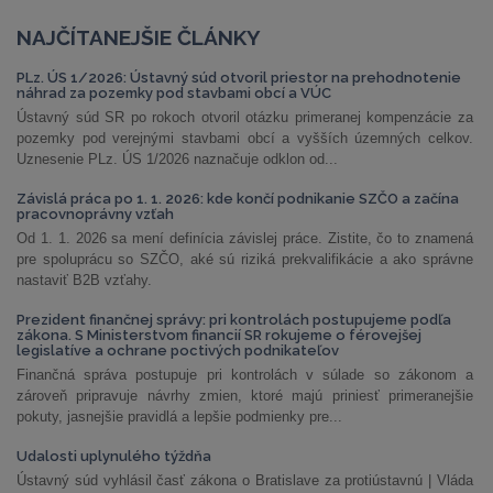
NAJČÍTANEJŠIE ČLÁNKY
PLz. ÚS 1/2026: Ústavný súd otvoril priestor na prehodnotenie
náhrad za pozemky pod stavbami obcí a VÚC
Ústavný súd SR po rokoch otvoril otázku primeranej kompenzácie za
pozemky pod verejnými stavbami obcí a vyšších územných celkov.
Uznesenie PLz. ÚS 1/2026 naznačuje odklon od...
Závislá práca po 1. 1. 2026: kde končí podnikanie SZČO a začína
pracovnoprávny vzťah
Od 1. 1. 2026 sa mení definícia závislej práce. Zistite, čo to znamená
pre spoluprácu so SZČO, aké sú riziká prekvalifikácie a ako správne
nastaviť B2B vzťahy.
Prezident finančnej správy: pri kontrolách postupujeme podľa
zákona. S Ministerstvom financií SR rokujeme o férovejšej
legislatíve a ochrane poctivých podnikateľov
Finančná správa postupuje pri kontrolách v súlade so zákonom a
zároveň pripravuje návrhy zmien, ktoré majú priniesť primeranejšie
pokuty, jasnejšie pravidlá a lepšie podmienky pre...
Udalosti uplynulého týždňa
Ústavný súd vyhlásil časť zákona o Bratislave za protiústavnú | Vláda