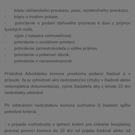
-
kópiu občianskeho preukazu, pasu, rezidenčného preukazu,
-
kópiu o trvalom pobyte,
-
potvrdenie o podaní daňového priznania k dani z príjmov
fyzických osôb,
-
výpis z katastra nehnuteľností,
-
potvrdenie o sociálnom poistení,
-
potvrdenie zamestnávateľa o výške príjmov,
-
potvrdenie o poberaní dávok,
-
potvrdenie o nezamestnanosti.
Príslušná Advokátska komora preskúma podanú žiadosť a v
prípade, že ju vyhodnotí ako nedostatočnú (chyby v žiadosti alebo
nekompletná dokumentácia), vyzve žiadateľa aby v lehote 10 dní
nedostatky odstránil.
Po odstránení nedostatkov komora rozhodne či žiadateľ spĺňa
potrebné kritériá:
- v prípade rozhodnutia o splnení kritérií pre získanie bezplatnej
právnej pomoci komora do 15 dní od prijatia žiadosti alebo od