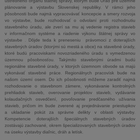
ústredného orgánu štátnej správy, ktorým bude Úrad pre územné
plánovanie a výstavbu Slovenskej republiky. V rámci jeho
pôsobnosti bude najmä vypracovávať koncepcie a smery rozvoja
vo výstavbe, bude rozhodovať o odvolaní proti rozhodnutiu
stavebného úradu, ale zverí sa mu aj vedenie registra stavieb
v informačnom systéme a riadenie výkonu štátnej správy vo
výstavbe . Dôjde teda k preneseniu právomoci z doterajších
stavebných úradov (ktorými sú mestá a obce) na stavebné úrady,
ktoré budú pracoviskami novozriadeného úradu s vymedzenou
územnou pôsobnosťou. Takýmito stavebnými úradmi budú
regionálne stavebné úrady, v ktorých územnom obvode sa majú
vykonávať stavebné práce. Regionálnych pracovísk bude na
našom území osem. Do ich pôsobnosti môžeme zaradiť najmä
rozhodovanie o stavebnom zámere, vykonávanie kontrolných
prehliadok stavieb, overovanie projektov stavieb, vydávanie
kolaudačných osvedčení, povoľovanie predčasného užívania
stavieb, pričom im bude zverené aj prejednávanie priestupkov
a ukladanie pokút za správne delikty v oblasti výstavby.
Kompetencie doterajších špeciálnych stavebných úradov
zostávajú zachované, okrem špecializovaných stavebných úradov
na úseku výstavby diaľnic, dráh a letísk.