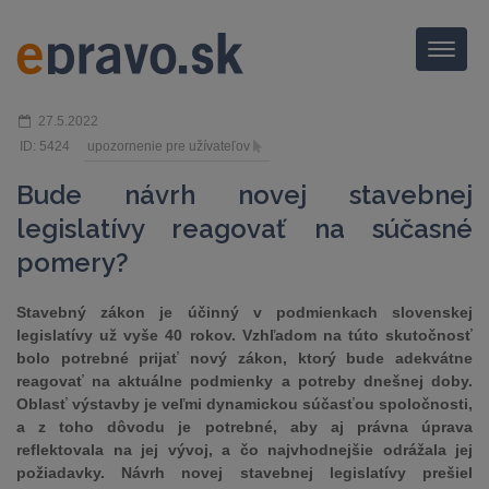
Menu
27.5.2022
ID: 5424
upozornenie pre užívateľov
Bude návrh novej stavebnej
legislatívy reagovať na súčasné
pomery?
Stavebný zákon je účinný v podmienkach slovenskej
legislatívy už vyše 40 rokov. Vzhľadom na túto skutočnosť
bolo potrebné prijať nový zákon, ktorý bude adekvátne
reagovať na aktuálne podmienky a potreby dnešnej doby.
Oblasť výstavby je veľmi dynamickou súčasťou spoločnosti,
a z toho dôvodu je potrebné, aby aj právna úprava
reflektovala na jej vývoj, a čo najvhodnejšie odrážala jej
požiadavky. Návrh novej stavebnej legislatívy prešiel