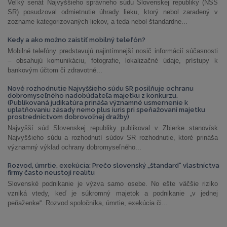
Veľký senát Najvyššieho správneho súdu Slovenskej republiky (NSS
SR) posudzoval odmietnutie úhrady lieku, ktorý nebol zaradený v
zozname kategorizovaných liekov, a teda nebol štandardne...
Kedy a ako možno zaistiť mobilný telefón?
Mobilné telefóny predstavujú najintímnejší nosič informácií súčasnosti
– obsahujú komunikáciu, fotografie, lokalizačné údaje, prístupy k
bankovým účtom či zdravotné...
Nové rozhodnutie Najvyššieho súdu SR posilňuje ochranu
dobromyseľného nadobúdateľa majetku z konkurzu.
(Publikovaná judikatúra prináša významné usmernenie k
uplatňovaniu zásady nemo plus iuris pri speňažovaní majetku
prostredníctvom dobrovoľnej dražby)
Najvyšší súd Slovenskej republiky publikoval v Zbierke stanovísk
Najvyššieho súdu a rozhodnutí súdov SR rozhodnutie, ktoré prináša
významný výklad ochrany dobromyseľného...
Rozvod, úmrtie, exekúcia: Prečo slovenský „štandard“ vlastníctva
firmy často neustojí realitu
Slovenské podnikanie je výzva samo osebe. No ešte väčšie riziko
vzniká vtedy, keď je súkromný majetok a podnikanie „v jednej
peňaženke“. Rozvod spoločníka, úmrtie, exekúcia či...