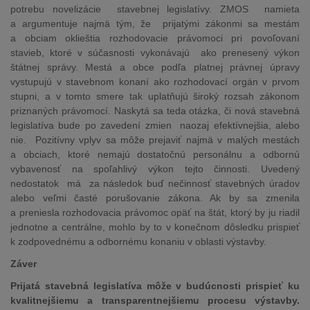
potrebu novelizácie stavebnej legislatívy. ZMOS namieta
a argumentuje najmä tým, že prijatými zákonmi sa mestám
a obciam oklieštia rozhodovacie právomoci pri povoľovaní
stavieb, ktoré v súčasnosti vykonávajú ako prenesený výkon
štátnej správy. Mestá a obce podľa platnej právnej úpravy
vystupujú v stavebnom konaní ako rozhodovací orgán v prvom
stupni, a v tomto smere tak uplatňujú široký rozsah zákonom
priznaných právomocí. Naskytá sa teda otázka, či nová stavebná
legislatíva bude po zavedení zmien naozaj efektívnejšia, alebo
nie. Pozitívny vplyv sa môže prejaviť najmä v malých mestách
a obciach, ktoré nemajú dostatočnú personálnu a odbornú
vybavenosť na spoľahlivý výkon tejto činnosti. Uvedený
nedostatok má za následok buď nečinnosť stavebných úradov
alebo veľmi časté porušovanie zákona. Ak by sa zmenila
a preniesla rozhodovacia právomoc opäť na štát, ktorý by ju riadil
jednotne a centrálne, mohlo by to v konečnom dôsledku prispieť
k zodpovednému a odbornému konaniu v oblasti výstavby.
Záver
Prijatá stavebná legislatíva môže v budúcnosti prispieť ku
kvalitnejšiemu a transparentnejšiemu procesu výstavby.