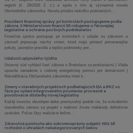
registri (č. 29/2026 Z. z.) a spolu s ním aj významná novela
Obchodného zákonníka. Novela prináša niekoľko podstatných...
Prezident finančnej správy: pri kontrolách postupujeme podľa
zákona. S Ministerstvom financií SR rokujeme o férovejšej
legislatíve a ochrane poctivých podnikateľov
Finančná správa postupuje pri kontrolách v súlade so zákonom a
zároveň pripravuje návrhy zmien, ktoré majú priniesť primeranejšie
pokuty, jasnejšie pravidlá a lepšie podmienky pre...
Udalosti uplynulého týždňa
Ústavný súd vyhlásil časť zákona o Bratislave za protiústavnú | Vláda
upravila nariadenie o cielenej energetickej pomoci pre domácnosti |
Rekodifikácia Občianskeho zákonníka mieri k...
Zmeny v stavebných projektoch podliehajúcich EIA a IPKZ vo
fáze po vydaní integrovaného povolenia: procesné a
povoľovacie dôsledky novej legislatívy
Každý investor, developer alebo priemyselný podnik vie, že schválením
stavebného zámeru sa projekt v reálnom živote málokedy definitívne
uzatvára. Počas fázy realizácie bežne...
Zdravotná poisťovňa ako súkromnoprávny subjekt: NSS SR
rozhodol o úhradách nekategorizovaných liekov