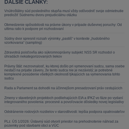
ĎALŠIE ČLÁNKY:
Vnútroštátny súd posledného stupňa musí vždy odôvodniť svoje odmietnutie
predložiť Súdnemu dvoru prejudiciálnu otázku
Obmedzenie spôsobilosti na právne úkony v prípade duševnej poruchy: Od
ultima ratio k podpore pri rozhodovaní
Súdny dvor spresnil rozsah výnimky „pastiš“ v kontexte „hudobného
vzorkovania“ (sampling)
Zdravotná poisťovňa ako súkromnoprávny subjekt: NSS SR rozhodol o
úhradách nekategorizovaných liekov
Právny štát: nezrovnalosť, ku ktorej došlo pri vymenovaní sudcu, sama osebe
nestačí na prijatie záveru, že tento sudca nie je nezávislý; je potrebné
komplexné posúdenie všetkých okolností týkajúcich sa vymenovania tohto
sudcu
Rada a Parlament sa dohodli na účinnejšom presadzovaní práv cestujúcich
Zmeny v stavebných projektoch podliehajúcich EIA a IPKZ vo fáze po vydaní
integrovaného povolenia: procesné a povoľovacie dôsledky novej legislatívy
Odstránenie rodových rozdielov v starostlivosti: lepšia podpora opatrovateľov
PLz. ÚS 1/2026: Ústavný súd otvoril priestor na prehodnotenie náhrad za
pozemky pod stavbami obcí a VÚC