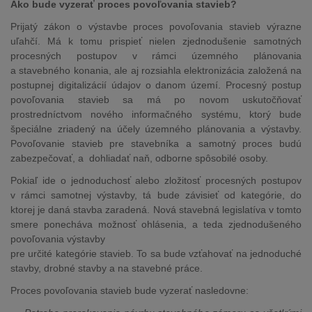
Ako bude vyzerať proces povoľovania stavieb?
Prijatý zákon o výstavbe proces povoľovania stavieb výrazne
uľahčí. Má k tomu prispieť nielen zjednodušenie samotných
procesných postupov v rámci územného plánovania
a stavebného konania, ale aj rozsiahla elektronizácia založená na
postupnej digitalizácií údajov o danom území. Procesný postup
povoľovania stavieb sa má po novom uskutočňovať
prostredníctvom nového informačného systému, ktorý bude
špeciálne zriadený na účely územného plánovania a výstavby.
Povoľovanie stavieb pre stavebníka a samotný proces budú
zabezpečovať, a dohliadať naň, odborne spôsobilé osoby.
Pokiaľ ide o jednoduchosť alebo zložitosť procesných postupov
v rámci samotnej výstavby, tá bude závisieť od kategórie, do
ktorej je daná stavba zaradená. Nová stavebná legislatíva v tomto
smere ponecháva možnosť ohlásenia, a teda zjednodušeného
povoľovania výstavby
pre určité kategórie stavieb. To sa bude vzťahovať na jednoduché
stavby, drobné stavby a na stavebné práce.
Proces povoľovania stavieb bude vyzerať nasledovne: