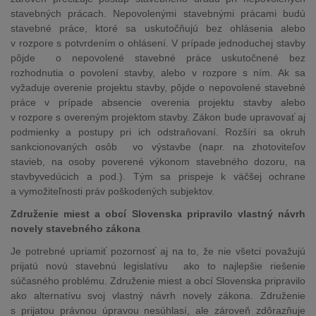
stavebných prácach. Nepovolenými stavebnými prácami budú
stavebné práce, ktoré sa uskutočňujú bez ohlásenia alebo
v rozpore s potvrdením o ohlásení. V prípade jednoduchej stavby
pôjde o nepovolené stavebné práce uskutočnené bez
rozhodnutia o povolení stavby, alebo v rozpore s ním. Ak sa
vyžaduje overenie projektu stavby, pôjde o nepovolené stavebné
práce v prípade absencie overenia projektu stavby alebo
v rozpore s overeným projektom stavby. Zákon bude upravovať aj
podmienky a postupy pri ich odstraňovaní. Rozšíri sa okruh
sankcionovaných osôb vo výstavbe (napr. na zhotoviteľov
stavieb, na osoby poverené výkonom stavebného dozoru, na
stavbyvedúcich a pod.). Tým sa prispeje k väčšej ochrane
a vymožiteľnosti práv poškodených subjektov.
Združenie miest a obcí Slovenska pripravilo vlastný návrh
novely stavebného zákona
Je potrebné upriamiť pozornosť aj na to, že nie všetci považujú
prijatú novú stavebnú legislatívu ako to najlepšie riešenie
súčasného problému. Združenie miest a obcí Slovenska pripravilo
ako alternatívu svoj vlastný návrh novely zákona. Združenie
s prijatou právnou úpravou nesúhlasí, ale zároveň zdôrazňuje