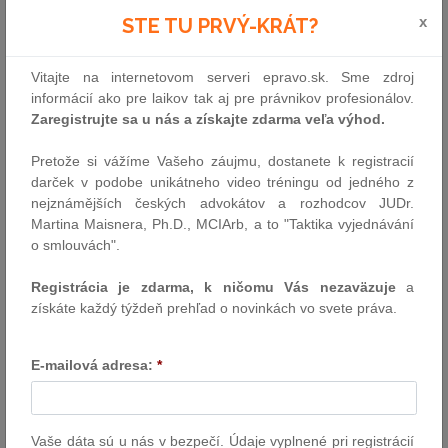
veľmi nepriaznivo odzrkadľuje v dlhotrvajúcich stavebných
x
STE TU PRVÝ-KRÁT?
procesoch.
Ďalším veľmi dôležitým dôvodom je to, že prevažná väčšina miest
Vitajte na internetovom serveri epravo.sk. Sme zdroj
a obcí má v súčasnosti zastarané a neaktuálne územné plány, čo
informácií ako pre laikov tak aj pre právnikov profesionálov.
vedie k spomínanej neúmernej dĺžke povoľovacích procesov.
Zaregistrujte sa u nás a získajte zdarma veľa výhod.
S tým následne nepriamo súvisí aj fakt, že štátne a samosprávne
územné plánovanie nie je navzájom prepojené.
Pretože si vážíme Vašeho záujmu, dostanete k registracií
V neposlednom rade je dôvodom na zmenu v oblasti stavebnej
darček v podobe unikátneho video tréningu od jedného z
legislatívy aj nadmerná administratívna záťaž subjektov, ktorá
nejznámějších českých advokátov a rozhodcov JUDr.
spočíva v nejednotnej a nedostatočnej informatizácii
Martina Maisnera, Ph.D., MCIArb, a to "Taktika vyjednávání
a elektronizácii. Treba pripomenúť, že aj nedostatočná
o smlouvách".
komunikácia medzi účastníkmi konania a zúčastnenými osobami
v procese výstavby znemožňuje plynulý priebeh stavebného
Registrácia je zdarma, k ničomu Vás nezaväzuje
a
konania.
získáte každý týždeň prehľad o novinkách vo svete práva.
Aké sú hlavné prínosy novej stavebnej legislatívy?
E-mailová adresa:
*
Z dôvodovej správy vládneho návrhu zákona o výstavbe vyplýva
najmä potreba zefektívnenia a profesionalizácie štátnej správy
v oblasti výstavby. Cieľom novej právnej úpravy je znižovanie
administratívnej záťaže
Vaše dáta sú u nás v bezpečí. Údaje vyplnené pri registrácií