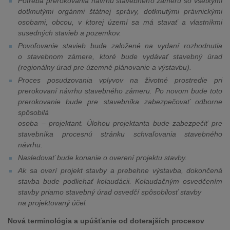
Potreba prerokovania návrhu stavebného zámeru so všetkými
dotknutými orgánmi štátnej správy, dotknutými právnickými
osobami, obcou, v ktorej území sa má stavať a vlastníkmi
susedných stavieb a pozemkov.
Povoľovanie stavieb bude založené na vydaní rozhodnutia
o stavebnom zámere, ktoré bude vydávať stavebný úrad
(regionálny úrad pre územné plánovanie a výstavbu).
Proces posudzovania vplyvov na životné prostredie pri
prerokovaní návrhu stavebného zámeru. Po novom bude toto
prerokovanie bude pre stavebníka zabezpečovať odborne
spôsobilá
osoba – projektant. Úlohou projektanta bude zabezpečiť pre
stavebníka procesnú stránku schvaľovania stavebného
návrhu.
Nasledovať bude konanie o overení projektu stavby.
Ak sa overí projekt stavby a prebehne výstavba, dokončená
stavba bude podliehať kolaudácii. Kolaudačným osvedčením
stavby priamo stavebný úrad osvedčí spôsobilosť stavby
na projektovaný účel.
Nová terminológia a upúšťanie od doterajších procesov