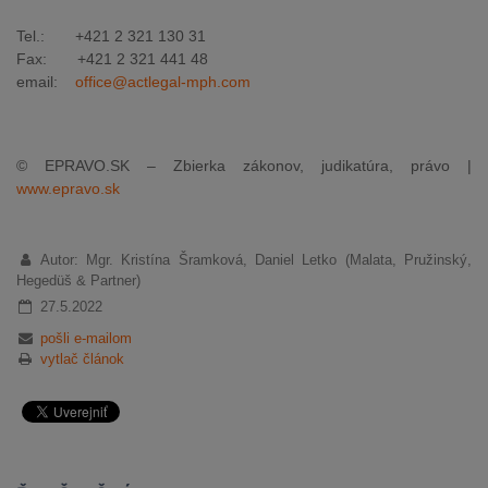
Tel.: +421 2 321 130 31
Fax: +421 2 321 441 48
email:
office@actlegal-mph.com
© EPRAVO.SK – Zbierka zákonov, judikatúra, právo |
www.epravo.sk
Autor: Mgr. Kristína Šramková, Daniel Letko (Malata, Pružinský,
Hegedüš & Partner)
27.5.2022
pošli e-mailom
vytlač článok