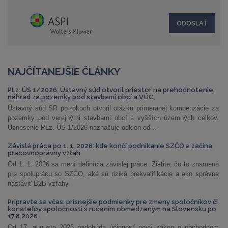
NAJČÍTANEJŠIE ČLÁNKY
PLz. ÚS 1/2026: Ústavný súd otvoril priestor na prehodnotenie
náhrad za pozemky pod stavbami obcí a VÚC
Ústavný súd SR po rokoch otvoril otázku primeranej kompenzácie za
pozemky pod verejnými stavbami obcí a vyšších územných celkov.
Uznesenie PLz. ÚS 1/2026 naznačuje odklon od...
Závislá práca po 1. 1. 2026: kde končí podnikanie SZČO a začína
pracovnoprávny vzťah
Od 1. 1. 2026 sa mení definícia závislej práce. Zistite, čo to znamená
pre spoluprácu so SZČO, aké sú riziká prekvalifikácie a ako správne
nastaviť B2B vzťahy.
Pripravte sa včas: prísnejšie podmienky pre zmeny spoločníkov či
konateľov spoločnosti s ručením obmedzeným na Slovensku po
17.8.2026
Od 17. augusta 2026 nadobúda účinnosť nový zákon o obchodnom