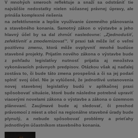
V mnohých smeroch reflektuje a snaží sa odstrániť tie
najväčšie nedostatky nielen súčasnej právnej úpravy, ale
prináša komplexné riešenia
na zefektívnenie a lepšie využívanie územného plánovania
a stavebného konania. Samotný zákon o výstavbe a jeho
hlavný účel by sa dal zhrnúť nasledovne:
„Zjednodušiť,
zefektívniť a zmodernizovať“.
V praxi tak môže ísť o veľmi
pozitívnu zmenu, ktorá môže ovplyvniť mnohé budúce
stavebné projekty. Prijatím nového zákona o výstavbe bude
z pohľadu legislatívy nutnosť prijatia aj množstva
vykonávacích právnych predpisov. Otázkou však aj naďalej
zostáva to, či bude táto zmena prospešná a či sa jej podarí
splniť svoj účel. Nie je vylúčené, že jednotlivé ustanovenia
novej stavebnej legislatívy budú v aplikačnej praxi
spôsobovať situácie, ktoré bude následne potrebné upraviť
viacerými novelami zákona o výstavbe a zákona o územnom
plánovaní. Zaujímavé bude aj sledovať, či prechod
právomocí z miest a obcí na regionálne stavebné úrady bude
plynulý, a nebude spôsobovať problémy a prieťahy
jednotlivým účastníkom stavebného konania.