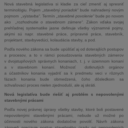
Nová stavebná legislatíva si kladie za cieľ zmeniť aj spresniť
terminológiu. Pojem „
stavebný poriadok“
bude nahradený novým
pojmom
„výstavba“.
Termín
„stavebné povolenie“
bude po novom
ako
„rozhodnutie o stavebnom zámere“.
Zákon vďaka svojej
prehľadnej systematike jasne definuje všetky významné pojmy,
akými sú napr. stavebné práce, prípravné práce, stavebník,
projektant, stavbyvedúci, kolaudácia stavby, a pod.
Podľa nového zákona sa bude upúšťať aj od doterajších postupov
a procesov, a to v rámci posudzovania stavebných zámerov
v dvojstupňových správnych konaniach, t. j. v územnom konaní
a v stavebnom konaní. Možnosť dotknutých orgánov
a účastníkov konania vyjadriť sa k predmetu veci v rôznych
fázach konania bude obmedzená, čoho dôsledkom sa
schvaľovací proces nielen zjednoduší, ale aj skráti.
Nová legislatíva bude riešiť aj problém s nepovolenými
stavebnými prácami
Podľa novej právnej úpravy všetky stavby, ktoré boli postavené
nepovolenými stavebnými prácami, nebude už možné po
účinnosti nového zákona dodatočne povoliť. Návrh zákona
zároveň precizuje postup stavebného úradu pri nepovolených