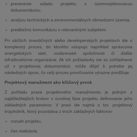
preverenie súladu projektu s územnoplánovacou
dokumentáciou,
analýzu technických a environmentálnych obmedzení územia,
predbežnú komunikáciu s relevantnými subjektmi.
Pri väčších investičných alebo developerských projektoch ide o
komplexný proces, do ktorého vstupujú napríklad správcovia
energetických sietí, vodárenské spoločnosti či ďalšie
infraštruktúrne organizácie. Ak ich požiadavky nie sú zohľadnené
už v projektovej dokumentácii, môže dôjsť k potrebe jej
následných úprav, čo celý proces povoľovania výrazne predlžuje.
Projektový manažment ako kľúčový prvok
Z pohľadu praxe projektového manažmentu je jedným z
najdôležitejších krokov v úvodnej fáze projektu definovanie jeho
základných parametrov. V praxi ide najmä o tzv. projektový
trojuholník, ktorý pozostáva z troch základných faktorov:
rozsah projektu,
čas realizácie,