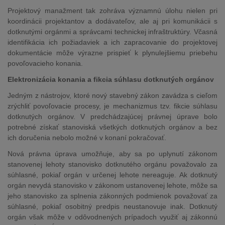
Projektový manažment tak zohráva významnú úlohu nielen pri
koordinácii projektantov a dodávateľov, ale aj pri komunikácii s
dotknutými orgánmi a správcami technickej infraštruktúry. Včasná
identifikácia ich požiadaviek a ich zapracovanie do projektovej
dokumentácie môže výrazne prispieť k plynulejšiemu priebehu
povoľovacieho konania.
Elektronizácia konania a fikcia súhlasu dotknutých orgánov
Jedným z nástrojov, ktoré nový stavebný zákon zavádza s cieľom
zrýchliť povoľovacie procesy, je mechanizmus tzv. fikcie súhlasu
dotknutých orgánov. V predchádzajúcej právnej úprave bolo
potrebné získať stanoviská všetkých dotknutých orgánov a bez
ich doručenia nebolo možné v konaní pokračovať.
Nová právna úprava umožňuje, aby sa po uplynutí zákonom
stanovenej lehoty stanovisko dotknutého orgánu považovalo za
súhlasné, pokiaľ orgán v určenej lehote nereaguje. Ak dotknutý
orgán nevydá stanovisko v zákonom ustanovenej lehote, môže sa
jeho stanovisko za splnenia zákonných podmienok považovať za
súhlasné, pokiaľ osobitný predpis neustanovuje inak. Dotknutý
orgán však môže v odôvodnených prípadoch využiť aj zákonnú