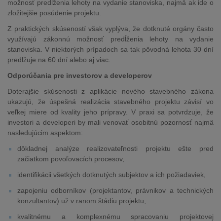
možnosť predĺženia lehoty na vydanie stanoviska, najmä ak ide o
zložitejšie posúdenie projektu.
Z praktických skúseností však vyplýva, že dotknuté orgány často
využívajú zákonnú možnosť predĺženia lehoty na vydanie
stanoviska. V niektorých prípadoch sa tak pôvodná lehota 30 dní
predlžuje na 60 dní alebo aj viac.
Odporúčania pre investorov a developerov
Doterajšie skúsenosti z aplikácie nového stavebného zákona
ukazujú, že úspešná realizácia stavebného projektu závisí vo
veľkej miere od kvality jeho prípravy. V praxi sa potvrdzuje, že
investori a developeri by mali venovať osobitnú pozornosť najmä
nasledujúcim aspektom:
dôkladnej analýze realizovateľnosti projektu ešte pred
začiatkom povoľovacích procesov,
identifikácii všetkých dotknutých subjektov a ich požiadaviek,
zapojeniu odborníkov (projektantov, právnikov a technických
konzultantov) už v ranom štádiu projektu,
kvalitnému a komplexnému spracovaniu projektovej