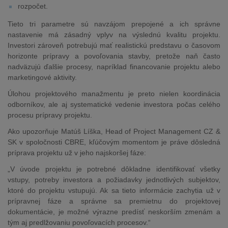
rozpočet.
Tieto tri parametre sú navzájom prepojené a ich správne
nastavenie má zásadný vplyv na výslednú kvalitu projektu.
Investori zároveň potrebujú mať realistickú predstavu o časovom
horizonte prípravy a povoľovania stavby, pretože naň často
nadväzujú ďalšie procesy, napríklad financovanie projektu alebo
marketingové aktivity.
Úlohou projektového manažmentu je preto nielen koordinácia
odborníkov, ale aj systematické vedenie investora počas celého
procesu prípravy projektu.
Ako upozorňuje Matúš Líška, Head of Project Management CZ &
SK v spoločnosti CBRE, kľúčovým momentom je práve dôsledná
príprava projektu už v jeho najskoršej fáze:
„V úvode projektu je potrebné dôkladne identifikovať všetky
vstupy, potreby investora a požiadavky jednotlivých subjektov,
ktoré do projektu vstupujú. Ak sa tieto informácie zachytia už v
prípravnej fáze a správne sa premietnu do projektovej
dokumentácie, je možné výrazne predísť neskorším zmenám a
tým aj predlžovaniu povoľovacích procesov.“