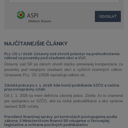
NAJČÍTANEJŠIE ČLÁNKY
PLz. ÚS 1/2026: Ústavný súd otvoril priestor na prehodnotenie
náhrad za pozemky pod stavbami obcí a VÚC
Ústavný súd SR po rokoch otvoril otázku primeranej kompenzácie za
pozemky pod verejnými stavbami obcí a vyšších územných celkov.
Uznesenie PLz. ÚS 1/2026 naznačuje odklon od...
Závislá práca po 1. 1. 2026: kde končí podnikanie SZČO a začína
pracovnoprávny vzťah
Od 1. 1. 2026 sa mení definícia závislej práce. Zistite, čo to znamená
pre spoluprácu so SZČO, aké sú riziká prekvalifikácie a ako správne
nastaviť B2B vzťahy.
Prezident finančnej správy: pri kontrolách postupujeme podľa
zákona. S Ministerstvom financií SR rokujeme o férovejšej
legislatíve a ochrane poctivých podnikateľov