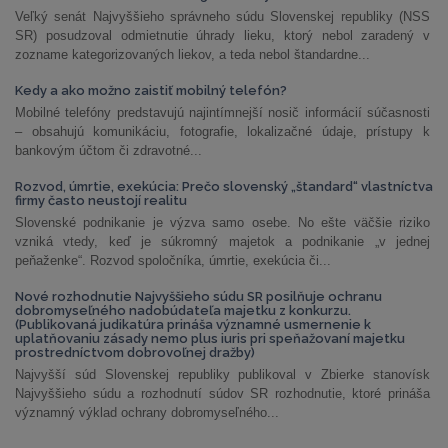
Veľký senát Najvyššieho správneho súdu Slovenskej republiky (NSS
SR) posudzoval odmietnutie úhrady lieku, ktorý nebol zaradený v
zozname kategorizovaných liekov, a teda nebol štandardne...
Kedy a ako možno zaistiť mobilný telefón?
Mobilné telefóny predstavujú najintímnejší nosič informácií súčasnosti
– obsahujú komunikáciu, fotografie, lokalizačné údaje, prístupy k
bankovým účtom či zdravotné...
Rozvod, úmrtie, exekúcia: Prečo slovenský „štandard“ vlastníctva
firmy často neustojí realitu
Slovenské podnikanie je výzva samo osebe. No ešte väčšie riziko
vzniká vtedy, keď je súkromný majetok a podnikanie „v jednej
peňaženke“. Rozvod spoločníka, úmrtie, exekúcia či...
Nové rozhodnutie Najvyššieho súdu SR posilňuje ochranu
dobromyseľného nadobúdateľa majetku z konkurzu.
(Publikovaná judikatúra prináša významné usmernenie k
uplatňovaniu zásady nemo plus iuris pri speňažovaní majetku
prostredníctvom dobrovoľnej dražby)
Najvyšší súd Slovenskej republiky publikoval v Zbierke stanovísk
Najvyššieho súdu a rozhodnutí súdov SR rozhodnutie, ktoré prináša
významný výklad ochrany dobromyseľného...