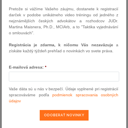
Skúsenosti z prvých mesiacov aplikácie novej právnej úpravy
Pretože si vážíme Vašeho záujmu, dostanete k registracií
naznačujú, že implementácia reformy prebieha postupne.
darček v podobe unikátneho video tréningu od jedného z
Digitalizácia stavebných konaní je jedným z hlavných cieľov
nejznámějších českých advokátov a rozhodcov JUDr.
reformy. V praxi však jej implementácia prebieha postupne a v
Martina Maisnera, Ph.D., MCIArb, a to "Taktika vyjednávání
prechodnom období sa stále využívajú aj tradičné formy
o smlouvách".
komunikácie. Ide však o prirodzené prechodné obdobie, ktoré
sprevádza každú rozsiahlu legislatívnu reformu.
Registrácia je zdarma, k ničomu Vás nezaväzuje
a
získáte každý týždeň prehľad o novinkách vo svete práva.
Významným systémovým posunom je najmä zjednotenie
povoľovacích procesov. V minulosti existovalo oddelené územné
konanie a stavebné konanie, čo často spôsobovalo predlžovanie
E-mailová adresa:
*
prípravy projektu a zvyšovalo administratívne aj finančné náklady.
Nový stavebný režim smeruje k integrácii týchto procesov, čo má
potenciál celý povoľovací proces výrazne zefektívniť.
Vaše dáta sú u nás v bezpečí. Údaje vyplnené pri registrácií
Vyššie nároky na projektovú dokumentáciu
spracováváme podľa
podmienok spracovania osobných
Zjednotenie povoľovacích procesov zároveň prinieslo zvýšené
údajov
požiadavky na kvalitu projektovej dokumentácie. Nový režim
kladie väčší dôraz na komplexné spracovanie projektovej
dokumentácie už v úvodnej fáze projektu.
Projektová dokumentácia musí reflektovať širší okruh požiadaviek