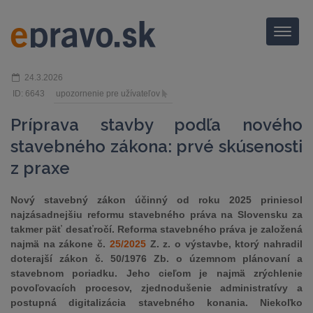
Menu
24.3.2026
ID: 6643
upozornenie pre užívateľov
Príprava stavby podľa nového
stavebného zákona: prvé skúsenosti
z praxe
Nový stavebný zákon účinný od roku 2025 priniesol
najzásadnejšiu reformu stavebného práva na Slovensku za
takmer päť desaťročí. Reforma stavebného práva je založená
najmä na zákone č.
25/2025
Z. z. o výstavbe, ktorý nahradil
doterajší zákon č. 50/1976 Zb. o územnom plánovaní a
stavebnom poriadku. Jeho cieľom je najmä zrýchlenie
povoľovacích procesov, zjednodušenie administratívy a
postupná digitalizácia stavebného konania. Niekoľko