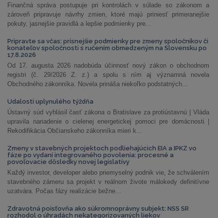
Finančná správa postupuje pri kontrolách v súlade so zákonom a
zároveň pripravuje návrhy zmien, ktoré majú priniesť primeranejšie
pokuty, jasnejšie pravidlá a lepšie podmienky pre...
Pripravte sa včas: prísnejšie podmienky pre zmeny spoločníkov či
konateľov spoločnosti s ručením obmedzeným na Slovensku po
17.8.2026
Od 17. augusta 2026 nadobúda účinnosť nový zákon o obchodnom
registri (č. 29/2026 Z. z.) a spolu s ním aj významná novela
Obchodného zákonníka. Novela prináša niekoľko podstatných...
Udalosti uplynulého týždňa
Ústavný súd vyhlásil časť zákona o Bratislave za protiústavnú | Vláda
upravila nariadenie o cielenej energetickej pomoci pre domácnosti |
Rekodifikácia Občianskeho zákonníka mieri k...
Zmeny v stavebných projektoch podliehajúcich EIA a IPKZ vo
fáze po vydaní integrovaného povolenia: procesné a
povoľovacie dôsledky novej legislatívy
Každý investor, developer alebo priemyselný podnik vie, že schválením
stavebného zámeru sa projekt v reálnom živote málokedy definitívne
uzatvára. Počas fázy realizácie bežne...
Zdravotná poisťovňa ako súkromnoprávny subjekt: NSS SR
rozhodol o úhradách nekategorizovaných liekov