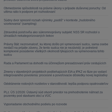
Obmedzenie spôsobilosti na právne úkony v prípade duševnej poruchy: Od
ultima ratio k podpore pri rozhodovaní
Súdny dvor spresnil rozsah výnimky „pastiš“ v kontexte „hudobného
vzorkovania“ (sampling)
Zdravotná poisťovňa ako súkromnoprávny subjekt: NSS SR rozhodol o
úhradách nekategorizovaných liekov
Právny štát: nezrovnalosť, ku ktorej došlo pri vymenovaní sudcu, sama osebe
nestačí na prijatie záveru, že tento sudca nie je nezávislý; je potrebné
komplexné posúdenie všetkých okolností týkajúcich sa vymenovania tohto
sudcu
Rada a Parlament sa dohodli na účinnejšom presadzovaní práv cestujúcich
Zmeny v stavebných projektoch podliehajúcich EIA a IPKZ vo fáze po vydaní
integrovaného povolenia: procesné a povoľovacie dôsledky novej legislatívy
Odstránenie rodových rozdielov v starostlivosti: lepšia podpora opatrovateľov
PLz. ÚS 1/2026: Ústavný súd otvoril priestor na prehodnotenie náhrad za
pozemky pod stavbami obcí a VÚC
Vyporiadanie obchodného podielu po rozvode