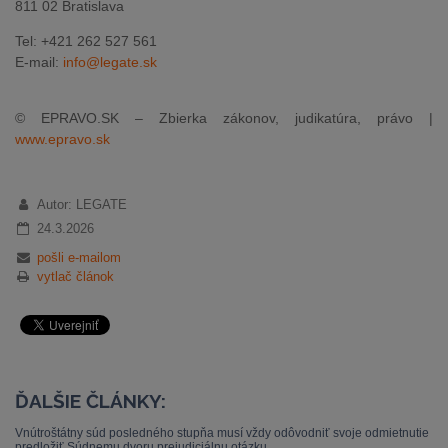
811 02 Bratislava
Tel: +421 262 527 561
E-mail:
info@legate.sk
© EPRAVO.SK – Zbierka zákonov, judikatúra, právo |
www.epravo.sk
Autor: LEGATE
24.3.2026
pošli e-mailom
vytlač článok
ĎALŠIE ČLÁNKY:
Vnútroštátny súd posledného stupňa musí vždy odôvodniť svoje odmietnutie
predložiť Súdnemu dvoru prejudiciálnu otázku