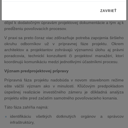
– od územnoplánovacích súvislostí až po stanoviská dotknutých
orgánov a správcov technickej infraštruktúry. Ak niektoré z týchto
ZAVRIEŤ
aspektov nie sú zohľadnené už v prípravnej fáze projektu, môže
dôjsť k dodatočným úpravám projektovej dokumentácie a tým aj k
predĺženiu povoľovacích procesov.
V praxi sa preto čoraz viac zdôrazňuje potreba zapojenia širšieho
okruhu odborníkov už v prípravnej fáze projektu. Okrem
architektov a projektantov zohrávajú významnú úlohu aj právni
poradcovia, technickí konzultanti či projektoví manažéri, ktorí
koordinujú komunikáciu medzi jednotlivými účastníkmi procesu.
Význam predprojektovej prípravy
Prípravná fáza projektu nadobúda v novom stavebnom režime
ešte väčší význam ako v minulosti. Kľúčovým predpokladom
úspešnej realizácie investičného zámeru je dôkladná analýza
projektu ešte pred začatím samotného povoľovacieho konania.
Táto fáza zahŕňa najmä:
identifikáciu všetkých dotknutých orgánov a správcov
infraštruktúry,