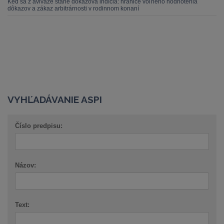
Keď sa z aviváže stane dôkazová indícia: hranice voľného hodnotenia
dôkazov a zákaz arbitrárnosti v rodinnom konaní
VYHĽADÁVANIE ASPI
Číslo predpisu:
Názov:
Text: