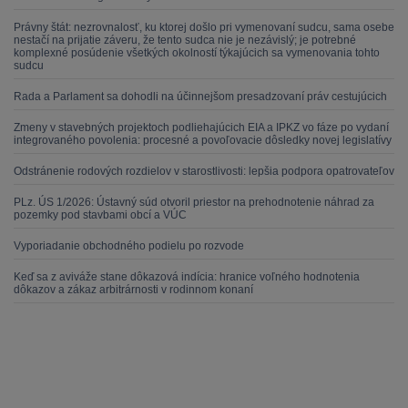
Právny štát: nezrovnalosť, ku ktorej došlo pri vymenovaní sudcu, sama osebe
nestačí na prijatie záveru, že tento sudca nie je nezávislý; je potrebné
komplexné posúdenie všetkých okolností týkajúcich sa vymenovania tohto
sudcu
Rada a Parlament sa dohodli na účinnejšom presadzovaní práv cestujúcich
Zmeny v stavebných projektoch podliehajúcich EIA a IPKZ vo fáze po vydaní
integrovaného povolenia: procesné a povoľovacie dôsledky novej legislatívy
Odstránenie rodových rozdielov v starostlivosti: lepšia podpora opatrovateľov
PLz. ÚS 1/2026: Ústavný súd otvoril priestor na prehodnotenie náhrad za
pozemky pod stavbami obcí a VÚC
Vyporiadanie obchodného podielu po rozvode
Keď sa z aviváže stane dôkazová indícia: hranice voľného hodnotenia
dôkazov a zákaz arbitrárnosti v rodinnom konaní