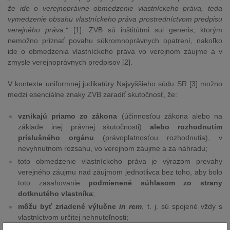
že ide o verejnoprávne obmedzenie vlastníckeho práva, teda
vymedzenie obsahu vlastníckeho práva prostredníctvom predpisu
verejného práva.“
[1]. ZVB sú inštitútmi sui generis, ktorým
nemožno priznať povahu súkromnoprávnych opatrení, nakoľko
ide o obmedzenia vlastníckeho práva vo verejnom záujme a v
zmysle verejnoprávnych predpisov [2].
V kontexte uniformnej judikatúry Najvyššieho súdu SR [3] možno
medzi esenciálne znaky ZVB zaradiť skutočnosť, že:
vznikajú priamo zo zákona
(účinnosťou zákona alebo na
základe inej právnej skutočnosti)
alebo rozhodnutím
príslušného orgánu
(právoplatnosťou rozhodnutia), v
nevyhnutnom rozsahu, vo verejnom záujme a za náhradu;
toto obmedzenie vlastníckeho práva je výrazom prevahy
verejného záujmu nad záujmom jednotlivca bez toho, aby bolo
toto zasahovanie
podmienené súhlasom zo strany
dotknutého vlastníka
;
môžu byť zriadené výlučne
in rem
, t. j. sú spojené vždy s
vlastníctvom určitej nehnuteľnosti;