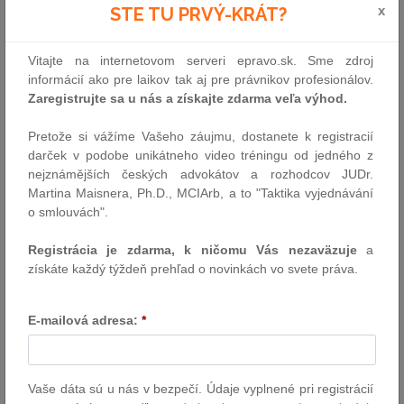
obsahom práva zodpovedajúcemu vecnému bremenu je určitá
x
STE TU PRVÝ-KRÁT?
nepretržitá alebo opakovaná činnosť;
ich režim sa vždy riadi podľa predpisov, ktoré boli platné
Vitajte na internetovom serveri epravo.sk. Sme zdroj
ku dňu ich vzniku
(napriek zásade
lex posterior derogat legi
informácií ako pre laikov tak aj pre právnikov profesionálov.
priori
platí, že zostávajú ustanovenia predchádzajúcich
Zaregistrujte sa u nás a získajte zdarma veľa výhod.
zákonov upravujúce zákonné vecné bremená
prostredníctvom spätného odkazu stále aplikovateľné;
Pretože si vážíme Vašeho záujmu, dostanete k registracií
práva zodpovedajúce ZVB
sa do katastra nehnuteľností
darček v podobe unikátneho video tréningu od jedného z
zapisujú záznamom
, ktorý má deklaratórne účinky a
nejznámějších českých advokátov a rozhodcov JUDr.
evidenčný význam [4];
Martina Maisnera, Ph.D., MCIArb, a to "Taktika vyjednávání
zanikajú v dôsledku
rozhodnutia príslušného orgánu, zo
o smlouvách".
zákona
(vtedy, ak sú splnené skutočnosti predpokladané v
hypotéze príslušnej právnej normy) alebo v dôsledku
trvalej
Registrácia je zdarma, k ničomu Vás nezaväzuje
a
zmeny predmetu vecného bremena
alebo
zmeny pomerov
.
získáte každý týždeň prehľad o novinkách vo svete práva.
E-mailová adresa:
*
Právna úprava
Vaše dáta sú u nás v bezpečí. Údaje vyplnené pri registrácií