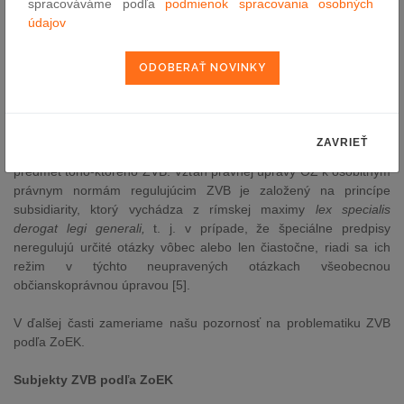
Elementárny právny rámec ZVB sa nachádza v § 128 ods. 1 a 2 a
spracováváme podľa
podmienok spracovania osobných
troch lomených §§ 151n až 151p Občianskeho zákonníka (ďalej
údajov
len „
OZ
“).Táto generálna právna úprava má svoj normatívny
základ v čl. 20 ods. 4 Ústavy SR, v zmysle ktorého platí, že:
„nútené obmedzenie vlastníckeho práva je možné iba v
nevyhnutnej miere a vo verejnom záujme, a to na základe zákona
a za primeranú náhradu.“
Tento základný právny rámec následne
dopĺňa relatívne široké portfólio osobitných noriem verejného
ZAVRIEŤ
práva, ktoré upravujú režim ZVB s akcentom na povahu a
predmet toho-ktorého ZVB. Vzťah právnej úpravy OZ k osobitným
právnym normám regulujúcim ZVB je založený na princípe
subsidiarity, ktorý vychádza z rímskej maximy
lex specialis
derogat legi generali,
t. j. v prípade, že špeciálne predpisy
neregulujú určité otázky vôbec alebo len čiastočne, riadi sa ich
režim v týchto neupravených otázkach všeobecnou
občianskoprávnou úpravou [5].
V ďalšej časti zameriame našu pozornosť na problematiku ZVB
podľa ZoEK.
Subjekty ZVB podľa ZoEK