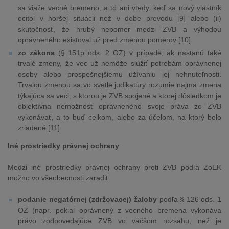
sa viaže vecné bremeno, a to ani vtedy, keď sa nový vlastník
ocitol v horšej situácii než v dobe prevodu [9] alebo (ii)
skutočnosť, že hrubý nepomer medzi ZVB a výhodou
oprávneného existoval už pred zmenou pomerov [10].
zo zákona
(§ 151p ods. 2 OZ) v prípade, ak nastanú také
trvalé zmeny, že vec už nemôže slúžiť potrebám oprávnenej
osoby alebo prospešnejšiemu užívaniu jej nehnuteľnosti.
Trvalou zmenou sa vo svetle judikatúry rozumie najmä zmena
týkajúca sa veci, s ktorou je ZVB spojené a ktorej dôsledkom je
objektívna nemožnosť oprávneného svoje práva zo ZVB
vykonávať, a to buď celkom, alebo za účelom, na ktorý bolo
zriadené [11].
Iné prostriedky právnej ochrany
Medzi iné prostriedky právnej ochrany proti ZVB podľa ZoEK
možno vo všeobecnosti zaradiť:
podanie negatórnej (zdržovacej) žaloby
podľa § 126 ods. 1
OZ (napr. pokiaľ oprávnený z vecného bremena vykonáva
právo zodpovedajúce ZVB vo väčšom rozsahu, než je