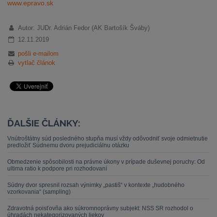
www.epravo.sk
Autor: JUDr. Adrián Fedor (AK Bartošík Šváby)
12.11.2019
pošli e-mailom
vytlač článok
ĎALŠIE ČLÁNKY:
Vnútroštátny súd posledného stupňa musí vždy odôvodniť svoje odmietnutie
predložiť Súdnemu dvoru prejudiciálnu otázku
Obmedzenie spôsobilosti na právne úkony v prípade duševnej poruchy: Od
ultima ratio k podpore pri rozhodovaní
Súdny dvor spresnil rozsah výnimky „pastiš“ v kontexte „hudobného
vzorkovania“ (sampling)
Zdravotná poisťovňa ako súkromnoprávny subjekt: NSS SR rozhodol o
úhradách nekategorizovaných liekov