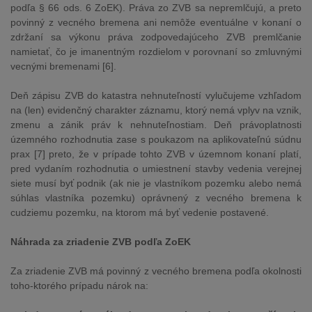
podľa § 66 ods. 6 ZoEK). Práva zo ZVB sa nepremlčujú, a preto
povinný z vecného bremena ani nemôže eventuálne v konaní o
zdržaní sa výkonu práva zodpovedajúceho ZVB premlčanie
namietať, čo je imanentným rozdielom v porovnaní so zmluvnými
vecnými bremenami [6].
Deň zápisu ZVB do katastra nehnuteľností vylučujeme vzhľadom
na (len) evidenčný charakter záznamu, ktorý nemá vplyv na vznik,
zmenu a zánik práv k nehnuteľnostiam. Deň právoplatnosti
územného rozhodnutia zase s poukazom na aplikovateľnú súdnu
prax [7] preto, že v prípade tohto ZVB v územnom konaní platí,
pred vydaním rozhodnutia o umiestnení stavby vedenia verejnej
siete musí byť podnik (ak nie je vlastníkom pozemku alebo nemá
súhlas vlastníka pozemku) oprávnený z vecného bremena k
cudziemu pozemku, na ktorom má byť vedenie postavené.
Náhrada za zriadenie ZVB podľa ZoEK
Za zriadenie ZVB má povinný z vecného bremena podľa okolnosti
toho-ktorého prípadu nárok na: