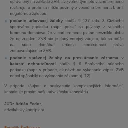
oprávnený na základe ZVB, svojvoľne tým toto vecné bremene
rozširuje, a preto sa môže povinný z vecného bremena brániť
negatórnou žalobou.
podanie určovacej žaloby
podľa § 137 ods. 3 Civilného
sporového poriadku (napr. pokiaľ sa povinný z vecného
bremena domnieva, že vecné bremeno platne nevzniklo alebo
že na zriadení ZVB nie je daný verejný záujem, tak sa môže
na súde domáhať určenia neexistencie práva
zodpovedajúceho ZVB.
podanie správnej žaloby na preskúmanie záznamu v
katastri nehnuteľnosti
podľa § 6 Správneho súdneho
poriadku (napr. v prípade, ak návrh na vykonanie zápisu ZVB
nebol spôsobilý na vykonanie záznamu) [12].
V prípade záujmu o poskytnutie komplexnejších informácií,
kontaktuje prosím našu advokátsku kanceláriu.
JUDr. Adrián Fedor
,
advokátsky koncipient
Bartošík Šváby s.r.o.