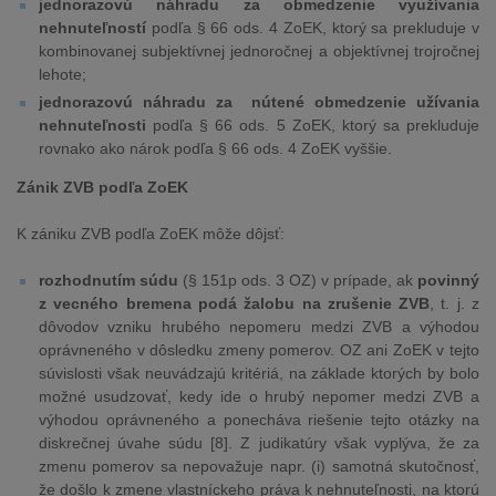
jednorazovú náhradu za obmedzenie využívania
nehnuteľností
podľa § 66 ods. 4 ZoEK, ktorý sa prekluduje v
kombinovanej subjektívnej jednoročnej a objektívnej trojročnej
lehote;
jednorazovú náhradu za nútené obmedzenie užívania
nehnuteľnosti
podľa § 66 ods. 5 ZoEK, ktorý sa prekluduje
rovnako ako nárok podľa § 66 ods. 4 ZoEK vyššie.
Zánik ZVB podľa ZoEK
K zániku ZVB podľa ZoEK môže dôjsť:
rozhodnutím súdu
(§ 151p ods. 3 OZ) v prípade, ak
povinný
z vecného bremena podá žalobu na zrušenie ZVB
, t. j. z
dôvodov vzniku hrubého nepomeru medzi ZVB a výhodou
oprávneného v dôsledku zmeny pomerov. OZ ani ZoEK v tejto
súvislosti však neuvádzajú kritériá, na základe ktorých by bolo
možné usudzovať, kedy ide o hrubý nepomer medzi ZVB a
výhodou oprávneného a ponecháva riešenie tejto otázky na
diskrečnej úvahe súdu [8]. Z judikatúry však vyplýva, že za
zmenu pomerov sa nepovažuje napr. (i) samotná skutočnosť,
že došlo k zmene vlastníckeho práva k nehnuteľnosti, na ktorú