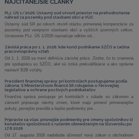
NAJČÍTANEJŠIE ČLÁNKY
PLz. ÚS 1/2026: Ústavný súd otvoril priestor na prehodnotenie
náhrad za pozemky pod stavbami obcí a VÚC
Ústavný súd SR po rokoch otvoril otázku primeranej kompenzácie za
pozemky pod verejnými stavbami obcí a vyšších územných celkov.
Uznesenie PLz. ÚS 1/2026 naznačuje odklon od...
Závislá práca po 1. 1. 2026: kde končí podnikanie SZČO a začína
pracovnoprávny vzťah
Od 1. 1. 2026 sa mení definícia závislej práce. Zistite, čo to znamená
pre spoluprácu so SZČO, aké sú riziká prekvalifikácie a ako správne
nastaviť B2B vzťahy.
Prezident finančnej správy: pri kontrolách postupujeme podľa
zákona. S Ministerstvom financií SR rokujeme o férovejšej
legislatíve a ochrane poctivých podnikateľov
Finančná správa postupuje pri kontrolách v súlade so zákonom a
zároveň pripravuje návrhy zmien, ktoré majú priniesť primeranejšie
pokuty, jasnejšie pravidlá a lepšie podmienky pre...
Pripravte sa včas: prísnejšie podmienky pre zmeny spoločníkov či
konateľov spoločnosti s ručením obmedzeným na Slovensku po
17.8.2026
Od 17. augusta 2026 nadobúda účinnosť nový zákon o obchodnom