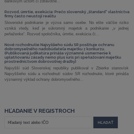
bankovým účtom či zdravotné...
Rozvod, úmrtie, exekúcia: Prečo slovenský „štandard“ vlastníctva
firmy často neustojí realitu
Slovenské podnikanie je výzva samo osebe. No ešte väčšie riziko
vzniká vtedy, keď je súkromný majetok a podnikanie „v jednej
peňaženke“. Rozvod spoločníka, úmrtie, exekúcia či...
Nové rozhodnutie Najvyššieho súdu SR posilňuje ochranu
dobromyseľného nadobúdateľa majetku z konkurzu.
(Publikovaná judikatúra prináša významné usmernenie k
uplatňovaniu zásady nemo plus iuris pri speňažovaní majetku
prostredníctvom dobrovoľnej dražby)
Najvyšší súd Slovenskej republiky publikoval v Zbierke stanovísk
Najvyššieho súdu a rozhodnutí súdov SR rozhodnutie, ktoré prináša
významný výklad ochrany dobromyseľného...
HĽADANIE V REGISTROCH