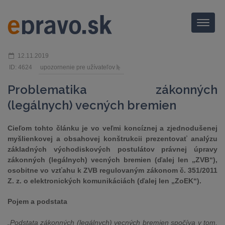
Menu
12.11.2019
ID: 4624
upozornenie pre užívateľov
Problematika zákonných
(legálnych) vecných bremien
Cieľom tohto článku je vo veľmi koncíznej a zjednodušenej
myšlienkovej a obsahovej konštrukcii prezentovať analýzu
základných východiskových postulátov právnej úpravy
zákonných (legálnych) vecných bremien (ďalej len „ZVB“),
osobitne vo vzťahu k ZVB regulovaným zákonom č. 351/2011
Z. z. o elektronických komunikáciách (ďalej len „ZoEK“).
Pojem a podstata
„Podstata zákonných (legálnych) vecných bremien spočíva v tom,