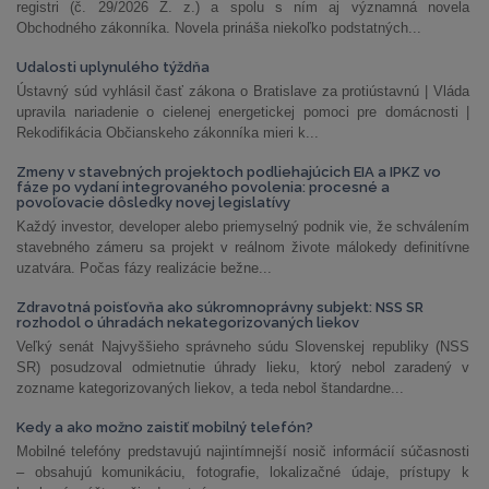
registri (č. 29/2026 Z. z.) a spolu s ním aj významná novela
Obchodného zákonníka. Novela prináša niekoľko podstatných...
Udalosti uplynulého týždňa
Ústavný súd vyhlásil časť zákona o Bratislave za protiústavnú | Vláda
upravila nariadenie o cielenej energetickej pomoci pre domácnosti |
Rekodifikácia Občianskeho zákonníka mieri k...
Zmeny v stavebných projektoch podliehajúcich EIA a IPKZ vo
fáze po vydaní integrovaného povolenia: procesné a
povoľovacie dôsledky novej legislatívy
Každý investor, developer alebo priemyselný podnik vie, že schválením
stavebného zámeru sa projekt v reálnom živote málokedy definitívne
uzatvára. Počas fázy realizácie bežne...
Zdravotná poisťovňa ako súkromnoprávny subjekt: NSS SR
rozhodol o úhradách nekategorizovaných liekov
Veľký senát Najvyššieho správneho súdu Slovenskej republiky (NSS
SR) posudzoval odmietnutie úhrady lieku, ktorý nebol zaradený v
zozname kategorizovaných liekov, a teda nebol štandardne...
Kedy a ako možno zaistiť mobilný telefón?
Mobilné telefóny predstavujú najintímnejší nosič informácií súčasnosti
– obsahujú komunikáciu, fotografie, lokalizačné údaje, prístupy k