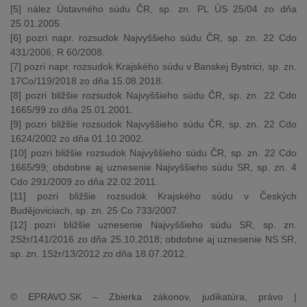
[5] nález Ústavného súdu ČR, sp. zn. PL ÚS 25/04 zo dňa
25.01.2005.
[6] pozri napr. rozsudok Najvyššieho súdu ČR, sp. zn. 22 Cdo
431/2006; R 60/2008.
[7] pozri napr. rozsudok Krajského súdu v Banskej Bystrici, sp. zn.
17Co/119/2018 zo dňa 15.08.2018.
[8] pozri bližšie rozsudok Najvyššieho súdu ČR, sp. zn. 22 Cdo
1665/99 zo dňa 25.01.2001.
[9] pozri bližšie rozsudok Najvyššieho súdu ČR, sp. zn. 22 Cdo
1624/2002 zo dňa 01.10.2002.
[10] pozri bližšie rozsudok Najvyššieho súdu ČR, sp. zn. 22 Cdo
1665/99; obdobne aj uznesenie Najvyššieho súdu SR, sp. zn. 4
Cdo 291/2009 zo dňa 22.02.2011.
[11] pozri bližšie rozsudok Krajského súdu v Českých
Budějoviciach, sp. zn. 25 Co 733/2007.
[12] pozri bližšie uznesenie Najvyššieho súdu SR, sp. zn.
2Sžr/141/2016 zo dňa 25.10.2018; obdobne aj uznesenie NS SR,
sp. zn. 1Sžr/13/2012 zo dňa 18.07.2012.
© EPRAVO.SK – Zbierka zákonov, judikatúra, právo |