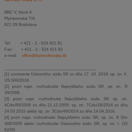
BBC V, block A
Plynárenská 7/A
821 09 Bratislava
Tel: + 421 - 2 - 524 421 81
Fax: + 421 - 2 - 524 421 82
e-mail:
office@bartosiksvaby.sk
_______________________________________
[1] uznesenie Ústavného súdu SR zo dňa 17. 10. 2018, sp. zn. II.
ÚS 500/2018.
[2] pozri napr. rozhodnutie Najvyššieho súdu SR, sp. zn. R
39/2006.
[3] pozri napr. rozhodnutia Najvyššieho súdu SR sp. zn.
4Cdo/89/2008 zo dňa 21.12.2009; sp. zn. 7Cdo/26/2014 zo dňa
24.03.2015 alebo sp. zn. 3Cdo/49/2014 zo dňa 14.04.2016.
[4] pozri napr. rozhodnutie Najvyššieho súdu SR, sp. zn. 8 Sžo
408/2009 alebo rozhodnutie Ústavného súdu SR, sp. zn. I. ÚS
62/00.