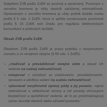
Subjektmi ZVB podľa ZoEK sú povinný a oprávnený. Povinným z
vecného bremena je vždy vlastník zaťaženej nehnuteľnosti.
Oprávneným z vecného bremena je vždy podnik (každá osoba
podľa § 5 ods. 1 ZoEK, ktorá si splnila oznamovacie povinnosti
podľa § 15 ZoEK voči Úradu pre reguláciu elektronických
komunikácií a poštových služieb).
Obsah ZVB podľa ZoEK
Obsahom ZVB podľa ZoEK je právo podniku v nevyhnutnom
rozsahu a vo verejnom záujme (§ 66 ods. 1 ZoEK):
„z
riaďovať a prevádzkovať verejné siete
a stavať ich
vedenia
na cudzej nehnuteľnosti
,
vstupovať
v súvislosti so zriaďovaním, prevádzkovaním,
opravami a údržbou vedení
na cudziu nehnuteľnosť
,
vykonávať nevyhnutné úpravy pôdy a jej porastu
, najmä
odstraňovať a okliesňovať stromy a iné porasty ohrozujúce
bezpečnosť a spoľahlivosť vedenia, ak to po predchádzajúcej
výzve neurobil vlastník alebo užívateľ pozemku.“