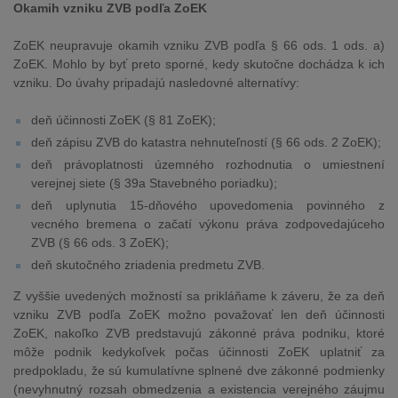
Okamih vzniku ZVB podľa ZoEK
ZoEK neupravuje okamih vzniku ZVB podľa § 66 ods. 1 ods. a)
ZoEK. Mohlo by byť preto sporné, kedy skutočne dochádza k ich
vzniku. Do úvahy pripadajú nasledovné alternatívy:
deň účinnosti ZoEK (§ 81 ZoEK);
deň zápisu ZVB do katastra nehnuteľností (§ 66 ods. 2 ZoEK);
deň právoplatnosti územného rozhodnutia o umiestnení
verejnej siete (§ 39a Stavebného poriadku);
deň uplynutia 15-dňového upovedomenia povinného z
vecného bremena o začatí výkonu práva zodpovedajúceho
ZVB (§ 66 ods. 3 ZoEK);
deň skutočného zriadenia predmetu ZVB.
Z vyššie uvedených možností sa prikláňame k záveru, že za deň
vzniku ZVB podľa ZoEK možno považovať len deň účinnosti
ZoEK, nakoľko ZVB predstavujú zákonné práva podniku, ktoré
môže podnik kedykoľvek počas účinnosti ZoEK uplatniť za
predpokladu, že sú kumulatívne splnené dve zákonné podmienky
(nevyhnutný rozsah obmedzenia a existencia verejného záujmu