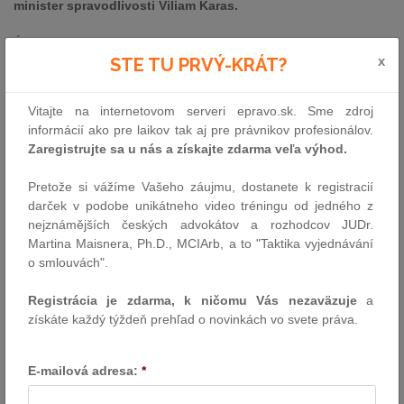
minister spravodlivosti Viliam Karas.
Úlohou kolégia a následne jednotlivých pracovných skupín bude
x
vypracovanie paragrafového návrhu zmien v trestnom procese.
STE TU PRVÝ-KRÁT?
Novela Trestného poriadku bude postavená na troch pilieroch, o
ktorých ministerstvo informovalo už začiatkom tohto roka:
Vitajte na internetovom serveri epravo.sk. Sme zdroj
informácií ako pre laikov tak aj pre právnikov profesionálov.
Modernizácia trestného procesu bude podľa ministra V. Karasa
Zaregistrujte sa u nás a získajte zdarma veľa výhod.
stáť na trochu pilieroch:
1) Zefektívnenie a zjednodušenie prípravného konania
Pretože si vážíme Vašeho záujmu, dostanete k registracií
„Vyšetrovatelia a orgány činné v trestnom konaní musia mať viac
darček v podobe unikátneho video tréningu od jedného z
času na reálne odhaľovanie trestnej činnosti. Preto sa budeme
nejznámějších českých advokátov a rozhodcov JUDr.
sústrediť aj na znižovanie procesnej náročnosti a administratívnej
Martina Maisnera, Ph.D., MCIArb, a to "Taktika vyjednávání
prácnosti, pri rešpektovaní práva na obhajobu.“
o smlouvách".
2) Dôsledné rešpektovanie základných práv, princípu rovnosti
Registrácia je zdarma, k ničomu Vás nezaväzuje
a
zbraní, kontradiktórnosti
získáte každý týždeň prehľad o novinkách vo svete práva.
a posilnenie práv poškodených. „Vytváranie lepších možností na
účinné odhaľovanie trestnej činnosti nesmie ísť za žiadnych
okolností na úkor základných práv. Toto je našou povinnosťou
E-mailová adresa:
*
podľa ústavy i medzinárodných záväzkov. Akékoľvek snahy
zjednodušovať si prácu na úkor základných práv, sú preto