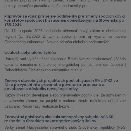
zároveň pripravuje návrhy zmien, ktoré majú priniesť primeranejšie
pokuty, jasnejšie pravidlá a lepšie podmienky pre...
Pripravte sa včas: prísnejšie podmienky pre zmeny spoločníkov či
konateľov spoločnosti s ručením obmedzeným na Slovensku po
17.8.2026
Od 17. augusta 2026 nadobúda účinnosť nový zákon o obchodnom
registri (č. 29/2026 Z. z.) a spolu s ním aj významná novela
Obchodného zákonníka. Novela prináša niekoľko podstatných...
Udalosti uplynulého týždňa
Ústavný súd vyhlásil časť zákona o Bratislave za protiústavnú | Vláda
upravila nariadenie o cielenej energetickej pomoci pre domácnosti |
Rekodifikácia Občianskeho zákonníka mieri k...
Zmeny v stavebných projektoch podliehajúcich EIA a IPKZ vo
fáze po vydaní integrovaného povolenia: procesné a
povoľovacie dôsledky novej legislatívy
Každý investor, developer alebo priemyselný podnik vie, že schválením
stavebného zámeru sa projekt v reálnom živote málokedy definitívne
uzatvára. Počas fázy realizácie bežne...
Zdravotná poisťovňa ako súkromnoprávny subjekt: NSS SR
rozhodol o úhradách nekategorizovaných liekov
Veľký senát Najvyššieho správneho súdu Slovenskej republiky (NSS