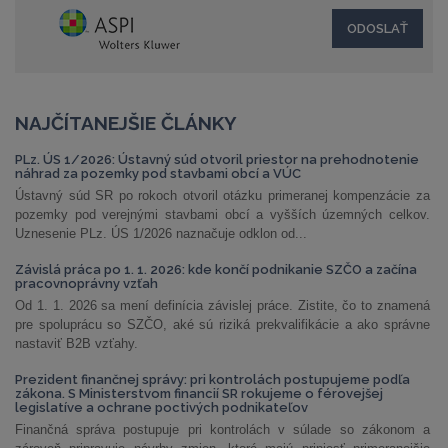
NAJČÍTANEJŠIE ČLÁNKY
PLz. ÚS 1/2026: Ústavný súd otvoril priestor na prehodnotenie
náhrad za pozemky pod stavbami obcí a VÚC
Ústavný súd SR po rokoch otvoril otázku primeranej kompenzácie za
pozemky pod verejnými stavbami obcí a vyšších územných celkov.
Uznesenie PLz. ÚS 1/2026 naznačuje odklon od...
Závislá práca po 1. 1. 2026: kde končí podnikanie SZČO a začína
pracovnoprávny vzťah
Od 1. 1. 2026 sa mení definícia závislej práce. Zistite, čo to znamená
pre spoluprácu so SZČO, aké sú riziká prekvalifikácie a ako správne
nastaviť B2B vzťahy.
Prezident finančnej správy: pri kontrolách postupujeme podľa
zákona. S Ministerstvom financií SR rokujeme o férovejšej
legislatíve a ochrane poctivých podnikateľov
Finančná správa postupuje pri kontrolách v súlade so zákonom a