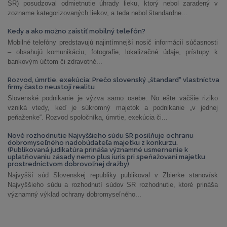
SR) posudzoval odmietnutie úhrady lieku, ktorý nebol zaradený v
zozname kategorizovaných liekov, a teda nebol štandardne...
Kedy a ako možno zaistiť mobilný telefón?
Mobilné telefóny predstavujú najintímnejší nosič informácií súčasnosti
– obsahujú komunikáciu, fotografie, lokalizačné údaje, prístupy k
bankovým účtom či zdravotné...
Rozvod, úmrtie, exekúcia: Prečo slovenský „štandard“ vlastníctva
firmy často neustojí realitu
Slovenské podnikanie je výzva samo osebe. No ešte väčšie riziko
vzniká vtedy, keď je súkromný majetok a podnikanie „v jednej
peňaženke“. Rozvod spoločníka, úmrtie, exekúcia či...
Nové rozhodnutie Najvyššieho súdu SR posilňuje ochranu
dobromyseľného nadobúdateľa majetku z konkurzu.
(Publikovaná judikatúra prináša významné usmernenie k
uplatňovaniu zásady nemo plus iuris pri speňažovaní majetku
prostredníctvom dobrovoľnej dražby)
Najvyšší súd Slovenskej republiky publikoval v Zbierke stanovísk
Najvyššieho súdu a rozhodnutí súdov SR rozhodnutie, ktoré prináša
významný výklad ochrany dobromyseľného...