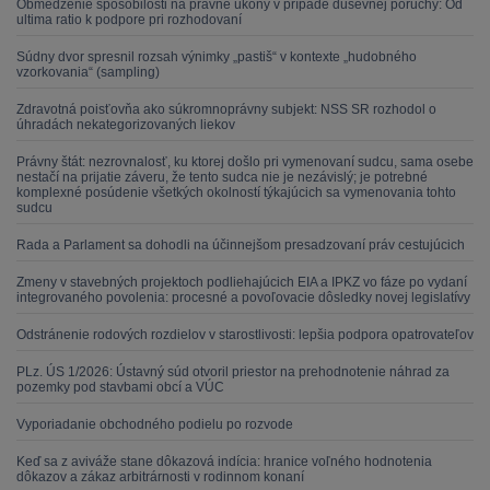
Obmedzenie spôsobilosti na právne úkony v prípade duševnej poruchy: Od
ultima ratio k podpore pri rozhodovaní
Súdny dvor spresnil rozsah výnimky „pastiš“ v kontexte „hudobného
vzorkovania“ (sampling)
Zdravotná poisťovňa ako súkromnoprávny subjekt: NSS SR rozhodol o
úhradách nekategorizovaných liekov
Právny štát: nezrovnalosť, ku ktorej došlo pri vymenovaní sudcu, sama osebe
nestačí na prijatie záveru, že tento sudca nie je nezávislý; je potrebné
komplexné posúdenie všetkých okolností týkajúcich sa vymenovania tohto
sudcu
Rada a Parlament sa dohodli na účinnejšom presadzovaní práv cestujúcich
Zmeny v stavebných projektoch podliehajúcich EIA a IPKZ vo fáze po vydaní
integrovaného povolenia: procesné a povoľovacie dôsledky novej legislatívy
Odstránenie rodových rozdielov v starostlivosti: lepšia podpora opatrovateľov
PLz. ÚS 1/2026: Ústavný súd otvoril priestor na prehodnotenie náhrad za
pozemky pod stavbami obcí a VÚC
Vyporiadanie obchodného podielu po rozvode
Keď sa z aviváže stane dôkazová indícia: hranice voľného hodnotenia
dôkazov a zákaz arbitrárnosti v rodinnom konaní