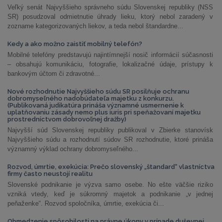
Veľký senát Najvyššieho správneho súdu Slovenskej republiky (NSS
SR) posudzoval odmietnutie úhrady lieku, ktorý nebol zaradený v
zozname kategorizovaných liekov, a teda nebol štandardne...
Kedy a ako možno zaistiť mobilný telefón?
Mobilné telefóny predstavujú najintímnejší nosič informácií súčasnosti
– obsahujú komunikáciu, fotografie, lokalizačné údaje, prístupy k
bankovým účtom či zdravotné...
Nové rozhodnutie Najvyššieho súdu SR posilňuje ochranu
dobromyseľného nadobúdateľa majetku z konkurzu.
(Publikovaná judikatúra prináša významné usmernenie k
uplatňovaniu zásady nemo plus iuris pri speňažovaní majetku
prostredníctvom dobrovoľnej dražby)
Najvyšší súd Slovenskej republiky publikoval v Zbierke stanovísk
Najvyššieho súdu a rozhodnutí súdov SR rozhodnutie, ktoré prináša
významný výklad ochrany dobromyseľného...
Rozvod, úmrtie, exekúcia: Prečo slovenský „štandard“ vlastníctva
firmy často neustojí realitu
Slovenské podnikanie je výzva samo osebe. No ešte väčšie riziko
vzniká vtedy, keď je súkromný majetok a podnikanie „v jednej
peňaženke“. Rozvod spoločníka, úmrtie, exekúcia či...
Obmedzenie spôsobilosti na právne úkony v prípade duševnej