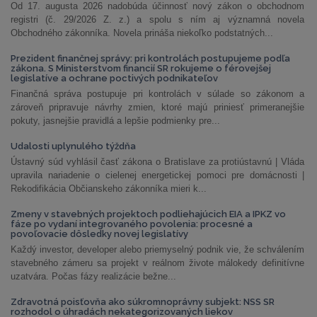
Od 17. augusta 2026 nadobúda účinnosť nový zákon o obchodnom
registri (č. 29/2026 Z. z.) a spolu s ním aj významná novela
Obchodného zákonníka. Novela prináša niekoľko podstatných...
Prezident finančnej správy: pri kontrolách postupujeme podľa
zákona. S Ministerstvom financií SR rokujeme o férovejšej
legislatíve a ochrane poctivých podnikateľov
Finančná správa postupuje pri kontrolách v súlade so zákonom a
zároveň pripravuje návrhy zmien, ktoré majú priniesť primeranejšie
pokuty, jasnejšie pravidlá a lepšie podmienky pre...
Udalosti uplynulého týždňa
Ústavný súd vyhlásil časť zákona o Bratislave za protiústavnú | Vláda
upravila nariadenie o cielenej energetickej pomoci pre domácnosti |
Rekodifikácia Občianskeho zákonníka mieri k...
Zmeny v stavebných projektoch podliehajúcich EIA a IPKZ vo
fáze po vydaní integrovaného povolenia: procesné a
povoľovacie dôsledky novej legislatívy
Každý investor, developer alebo priemyselný podnik vie, že schválením
stavebného zámeru sa projekt v reálnom živote málokedy definitívne
uzatvára. Počas fázy realizácie bežne...
Zdravotná poisťovňa ako súkromnoprávny subjekt: NSS SR
rozhodol o úhradách nekategorizovaných liekov