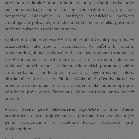
preskúmanie konkrétneho prípadu. V tomto prípade podľa neho
nič nenasvedčuje tomu, že by vnútroštátne orgány mali
dostatočné informácie o možných rasistických motívoch
zasahujúcich policajtov, v dôsledku čoho by im vznikla povinnosť
prešetriť existenciu takýchto motívov.
Vzhľadom na tieto závery ESĽP odmietol sťažnosti prvých dvoch
sťažovateliek ako zjavne nepodložené. Vo vzťahu k tretiemu
sťažovateľovi, ktorý sťažnosť podal za svoju zosnulú manželku,
ESĽP konštatoval, že vzhľadom na to, že pri skúmaní okolností
sťažností prvých dvoch sťažovateliek nezistil prítomnosť zlého
zaobchádzania, nedostatku účinného vyšetrovania alebo
diskriminácie, nezistil ani žiadne výnimočné dôvody, ktoré by
odôvodňovali uznanie tretieho sťažovateľa ako nepriamej obete
porušenia práv podľa Dohovoru. Jeho sťažnosť preto taktiež
odmietol.
Prípad
Jecko
proti Slovenskej republike a dve ďalšie
sťažnosti
sa týkal odpočúvania a použitia dôkazov získaných
týmto odpočúvaním v trestnom konaní vedenom proti
sťažovateľom.