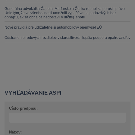
Generálna advokátka Ćapeta: Maďarsko a Česká republika porušili právo
Únie tým, že vo všeobecnosti umožnili vypočúvanie podozrivých bez
obhajcu, ak sa obhajca nedostavil v určitej lehote
Nové pravidlá pre udržateľnejší automobilový priemysel EÚ
Odstránenie rodových rozdielov v starostlivosti: lepšia podpora opatrovateľov
VYHĽADÁVANIE ASPI
Číslo predpisu:
Názov: