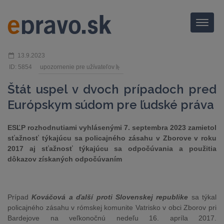
Menu
13.9.2023
ID: 5854
upozornenie pre užívateľov
Štát uspel v dvoch prípadoch pred
Európskym súdom pre ľudské práva
ESĽP rozhodnutiami vyhlásenými 7. septembra 2023 zamietol
sťažnosť týkajúcu sa policajného zásahu v Zborove v roku
2017 aj sťažnosť týkajúcu sa odpočúvania a použitia
dôkazov získaných odpočúvaním
Prípad
Kováčová a ďalší proti Slovenskej republike
sa týkal
policajného zásahu v rómskej komunite Vatrisko v obci Zborov pri
Bardejove na veľkonočnú nedeľu 16. apríla 2017.