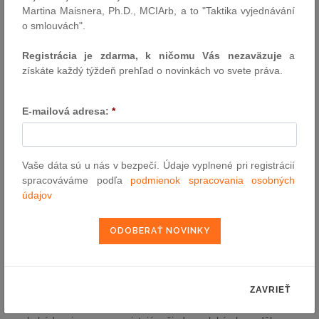
ústavnými sťažnosťami.
Martina Maisnera, Ph.D., MCIArb, a to "Taktika vyjednávání
o smlouvách".
Sťažovatelia sa obrátili na ESĽP a na základe článkov 3, 8, 13 a
14 Dohovoru o ochrane ľudských práv a základných slobôd sa
Registrácia je zdarma, k ničomu Vás nezaväzuje
a
sťažovali, že polícia zle zaobchádzala s prvou a druhou
získáte každý týždeň prehľad o novinkách vo svete práva.
sťažovateľkou a s manželkou tretieho sťažovateľa, že toto zlé
zaobchádzanie bolo rasovo motivované, vyšetrovanie tohto zlého
zaobchádzania nespĺňalo požiadavky vyplývajúce z Dohovoru, a
E-mailová adresa:
*
že v tomto ohľade nemali účinný prostriedok nápravy.
ESĽP sťažnosti vo všetkých bodoch zamietol. Akceptoval
argumentáciu vlády týkajúcu sa podstaty sťažnosti, ktorú
Vaše dáta sú u nás v bezpečí. Údaje vyplnené pri registrácií
potvrdzuje obsah spisu a výsledky vnútroštátneho vyšetrovania.
spracováváme podľa
podmienok spracovania osobných
Uviedol, že tento prípad je potrebné odlíšiť od prípadov týkajúcich
údajov
sa policajných operácií klasifikovaných ako „akcia 100“. V tomto
prípade políciu privolali priamo členovia komunity, aby riešila
eskalujúci násilný konflikt, a tým chránila životy a zdravie. Podľa
viacerých svedkov z komunity, zasahujúci policajti nepokoje
zastavili. Dostupný záznam nezachytáva policajný zásah v celom
rozsahu a neukazuje, že by boli voči prvej a druhej sťažovateľke
prijaté nejaké obmedzujúce opatrenia a neexistuje o nich ani
ZAVRIEŤ
žiadny objektívny dôkaz. Sťažovateľky neoznámili žiadne zlé