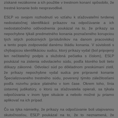
získané nezákonne a ich použitie v trestnom konaní spôsobilo, že
trestné konanie bolo nespravodlivé.
ESĽP vo svojom rozhodnutí vo vzťahu k sťažovateľmi tvrdenej
nedostatočnej identifikácii príkazov na odpočúvanie a ich
nedostatočného odôvodnenia poukázal na to, že príkazy sa
nepochybne týkali predmetného konania poznačeného korupciou
tých istých podozrivých (príslušníkov na danom pracovisku)
a tento popis zodpovedal danému štádiu konania. V súvislosti s
chýbajúcou identifikáciou sudcu, ktorý príkazy vydal (bol pripojený
len nečitateľný podpis a služobná pečiatka s číslom), ESĽP
poukázal na zistenia odvolacieho súdu, podľa ktorého boli tieto
dôkazy zákonné. Odvolací súd po dôkladnom preskúmaní zistil,
že príkazy nepochybne vydal sudca pre prípravné konanie
Špecializovaného trestného súdu, poverený týmito záležitosťami
podľa rozvrhu práce platného v tom čase. Okrem toho, línia
ústavnej judikatúry, o ktorú sa sťažovatelia opierali, sa týkala
odpočúvania v inom type situácie a nebolo možné ju priamo
aplikovať na ich prípad.
Čo sa týka námietky, že príkazy na odpočúvanie boli utajovanou
skutočnosťou, ESĽP poukázal na to, že to neznamená, že