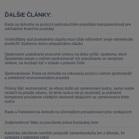
ĎALŠIE ČLÁNKY:
Rada sa dohodla na pozícii k jednoduchším pravidlám transparentnosti pre
udržateľné finančné produkty
Vnútroštátny súd posledného stupňa musí vždy odôvodniť svoje odmietnutie
predložiť Súdnemu dvoru prejudiciálnu otázku
Opakovane uzatvárané pracovné zmluvy na dobu určitú: opatrenia, ktoré
Španielsko prijalo s cieľom sankcionovať ich zneužívanie vo verejnom
sektore, sa nezdajú byť v súlade s právom Únie
Zjednodušenie: Rada sa dohodla na rokovacej pozícii s cieľom zjednodušiť
a zefektívniť environmentálne pravidlá
Právny štát: nezrovnalosť, ku ktorej došlo pri vymenovaní sudcu, sama osebe
nestačí na prijatie záveru, že tento sudca nie je nezávislý; je potrebné
komplexné posúdenie všetkých okolností týkajúcich sa vymenovania tohto
sudcu
Rada a Parlament sa dohodli na účinnejšom presadzovaní práv cestujúcich
Zodpovednosť štátu za porušenie práva Európskej únie
Katolícke združenie nemôže prepustiť zamestnankyňu len z dôvodu, že
vystúpila z katolíckej cirkvi