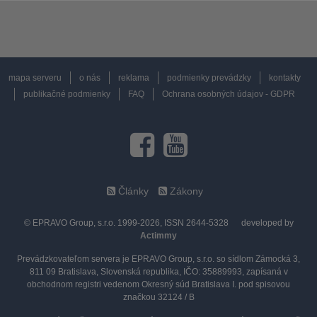
mapa serveru
o nás
reklama
podmienky prevádzky
kontakty
publikačné podmienky
FAQ
Ochrana osobných údajov - GDPR
Články
Zákony
© EPRAVO Group, s.r.o. 1999-2026, ISSN 2644-5328
developed by
Actimmy
Prevádzkovateľom servera je EPRAVO Group, s.r.o. so sídlom Zámocká 3,
811 09 Bratislava, Slovenská republika, IČO: 35889993, zapísaná v
obchodnom registri vedenom Okresný súd Bratislava I. pod spisovou
značkou 32124 / B