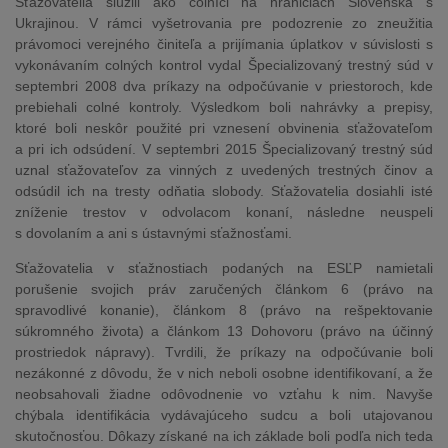
Sťažovatelia slúžili ako colníci na hraniciach Slovenska s
Ukrajinou. V rámci vyšetrovania pre podozrenie zo zneužitia
právomoci verejného činiteľa a prijímania úplatkov v súvislosti s
vykonávaním colných kontrol vydal Špecializovaný trestný súd v
septembri 2008 dva príkazy na odpočúvanie v priestoroch, kde
prebiehali colné kontroly. Výsledkom boli nahrávky a prepisy,
ktoré boli neskôr použité pri vznesení obvinenia sťažovateľom
a pri ich odsúdení. V septembri 2015 Špecializovaný trestný súd
uznal sťažovateľov za vinných z uvedených trestných činov a
odsúdil ich na tresty odňatia slobody. Sťažovatelia dosiahli isté
zníženie trestov v odvolacom konaní, následne neuspeli
s dovolaním a ani s ústavnými sťažnosťami.
Sťažovatelia v sťažnostiach podaných na ESĽP namietali
porušenie svojich práv zaručených článkom 6 (právo na
spravodlivé konanie), článkom 8 (právo na rešpektovanie
súkromného života) a článkom 13 Dohovoru (právo na účinný
prostriedok nápravy). Tvrdili, že príkazy na odpočúvanie boli
nezákonné z dôvodu, že v nich neboli osobne identifikovaní, a že
neobsahovali žiadne odôvodnenie vo vzťahu k nim. Navyše
chýbala identifikácia vydávajúceho sudcu a boli utajovanou
skutočnosťou. Dôkazy získané na ich základe boli podľa nich teda