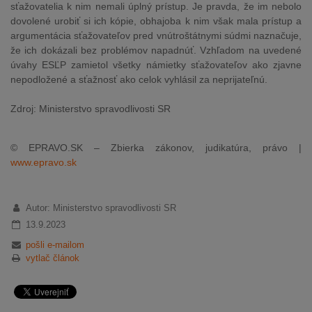
sťažovatelia k nim nemali úplný prístup. Je pravda, že im nebolo
dovolené urobiť si ich kópie, obhajoba k nim však mala prístup a
argumentácia sťažovateľov pred vnútroštátnymi súdmi naznačuje,
že ich dokázali bez problémov napadnúť. Vzhľadom na uvedené
úvahy ESĽP zamietol všetky námietky sťažovateľov ako zjavne
nepodložené a sťažnosť ako celok vyhlásil za neprijateľnú.
Zdroj: Ministerstvo spravodlivosti SR
© EPRAVO.SK – Zbierka zákonov, judikatúra, právo |
www.epravo.sk
Autor: Ministerstvo spravodlivosti SR
13.9.2023
pošli e-mailom
vytlač článok