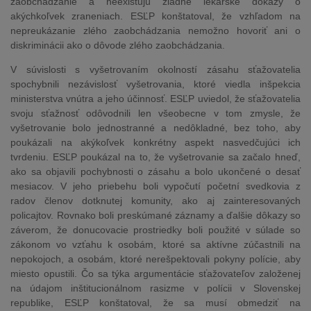
zaobchádzanie a neexistujú žiadne lekárske dôkazy o
akýchkoľvek zraneniach. ESĽP konštatoval, že vzhľadom na
nepreukázanie zlého zaobchádzania nemožno hovoriť ani o
diskriminácii ako o dôvode zlého zaobchádzania.
V súvislosti s vyšetrovaním okolností zásahu sťažovatelia
spochybnili nezávislosť vyšetrovania, ktoré viedla inšpekcia
ministerstva vnútra a jeho účinnosť. ESĽP uviedol, že sťažovatelia
svoju sťažnosť odôvodnili len všeobecne v tom zmysle, že
vyšetrovanie bolo jednostranné a nedôkladné, bez toho, aby
poukázali na akýkoľvek konkrétny aspekt nasvedčujúci ich
tvrdeniu. ESĽP poukázal na to, že vyšetrovanie sa začalo hneď,
ako sa objavili pochybnosti o zásahu a bolo ukončené o desať
mesiacov. V jeho priebehu boli vypočutí početní svedkovia z
radov členov dotknutej komunity, ako aj zainteresovaných
policajtov. Rovnako boli preskúmané záznamy a ďalšie dôkazy so
záverom, že donucovacie prostriedky boli použité v súlade so
zákonom vo vzťahu k osobám, ktoré sa aktívne zúčastnili na
nepokojoch, a osobám, ktoré nerešpektovali pokyny polície, aby
miesto opustili. Čo sa týka argumentácie sťažovateľov založenej
na údajom inštitucionálnom rasizme v polícii v Slovenskej
republike, ESĽP konštatoval, že sa musí obmedziť na