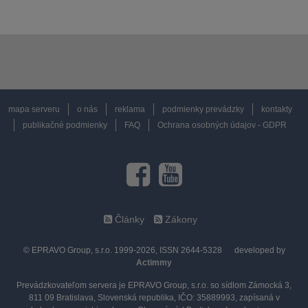
mapa serveru
o nás
reklama
podmienky prevádzky
kontakty
publikačné podmienky
FAQ
Ochrana osobných údajov - GDPR
Články
Zákony
© EPRAVO Group, s.r.o. 1999-2026, ISSN 2644-5328
developed by
Actimmy
Prevádzkovateľom servera je EPRAVO Group, s.r.o. so sídlom Zámocká 3,
811 09 Bratislava, Slovenská republika, IČO: 35889993, zapísaná v