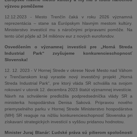
výzvou pomôžeme
12.12.2023 - Mesto Trenčín čaká v roku 2026 významná
reprezentácia – stane sa Európskym hlavným mestom kultúry.
Ministerstvo investícií mu s náročnými prípravami pomôže. Na
tento účel pôjde až 34 miliónov eur z nových eurofondov.
Osvedčením o významnej investícii pre „Horná Streda
Industrial Park“ zvyšujeme konkurencieschopnosť
Slovenska!
12. 12. 2023 - V Hornej Strede v okrese Nové Mesto nad Váhom
v Trenčianskom kraji vyrastie nový investičný projekt „Horná
Streda Industrial Park“, pre ktorý vláda SR schválila na svojom
rokovaní v utorok 12. decembra 2023 štatút významnej investície.
Návrh na schválenie predložila podpredsedníčka vlády SR a
ministerka hospodárstva Denisa Saková. Prípravou nového
priemyselného parku v Hornej Strede Ministerstvo hospodárstva
(MH) SR reaguje na nižšiu konkurencieschopnosť Slovenska pri
získavaní strategických investícií s vyššou pridanou hodnotou.
Minister Juraj Blanár: Ľudské práva sú pilierom spoločnosti