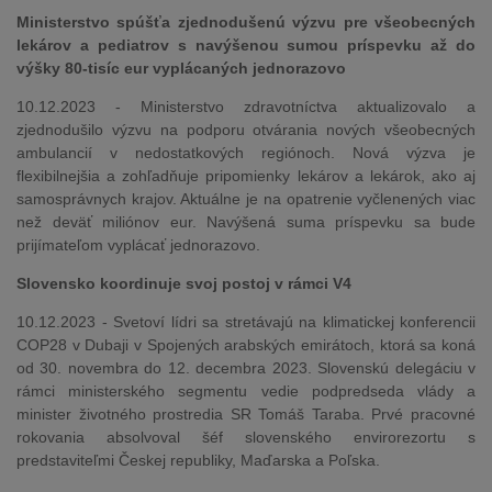
Ministerstvo spúšťa zjednodušenú výzvu pre všeobecných
lekárov a pediatrov s navýšenou sumou príspevku až do
výšky 80-tisíc eur vyplácaných jednorazovo
10.12.2023 - Ministerstvo zdravotníctva aktualizovalo a
zjednodušilo výzvu na podporu otvárania nových všeobecných
ambulancií v nedostatkových regiónoch. Nová výzva je
flexibilnejšia a zohľadňuje pripomienky lekárov a lekárok, ako aj
samosprávnych krajov. Aktuálne je na opatrenie vyčlenených viac
než deväť miliónov eur. Navýšená suma príspevku sa bude
prijímateľom vyplácať jednorazovo.
Slovensko koordinuje svoj postoj v rámci V4
10.12.2023 - Svetoví lídri sa stretávajú na klimatickej konferencii
COP28 v Dubaji v Spojených arabských emirátoch, ktorá sa koná
od 30. novembra do 12. decembra 2023. Slovenskú delegáciu v
rámci ministerského segmentu vedie podpredseda vlády a
minister životného prostredia SR Tomáš Taraba. Prvé pracovné
rokovania absolvoval šéf slovenského envirorezortu s
predstaviteľmi Českej republiky, Maďarska a Poľska.