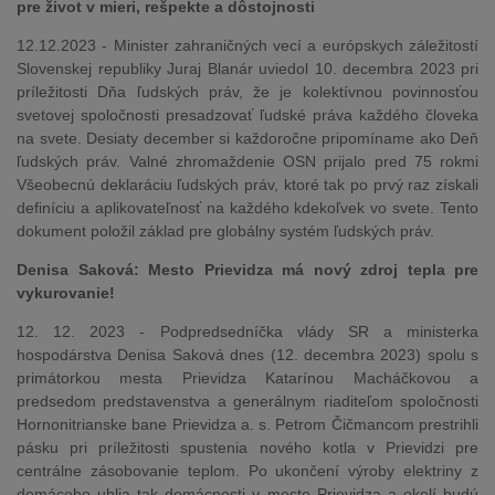
pre život v mieri, rešpekte a dôstojnosti
12.12.2023 - Minister zahraničných vecí a európskych záležitostí
Slovenskej republiky Juraj Blanár uviedol 10. decembra 2023 pri
príležitosti Dňa ľudských práv, že je kolektívnou povinnosťou
svetovej spoločnosti presadzovať ľudské práva každého človeka
na svete. Desiaty december si každoročne pripomíname ako Deň
ľudských práv. Valné zhromaždenie OSN prijalo pred 75 rokmi
Všeobecnú deklaráciu ľudských práv, ktoré tak po prvý raz získali
definíciu a aplikovateľnosť na každého kdekoľvek vo svete. Tento
dokument položil základ pre globálny systém ľudských práv.
Denisa Saková: Mesto Prievidza má nový zdroj tepla pre
vykurovanie!
12. 12. 2023 - Podpredsedníčka vlády SR a ministerka
hospodárstva Denisa Saková dnes (12. decembra 2023) spolu s
primátorkou mesta Prievidza Katarínou Macháčkovou a
predsedom predstavenstva a generálnym riaditeľom spoločnosti
Hornonitrianske bane Prievidza a. s. Petrom Čičmancom prestrihli
pásku pri príležitosti spustenia nového kotla v Prievidzi pre
centrálne zásobovanie teplom. Po ukončení výroby elektriny z
domáceho uhlia tak domácnosti v meste Prievidza a okolí budú