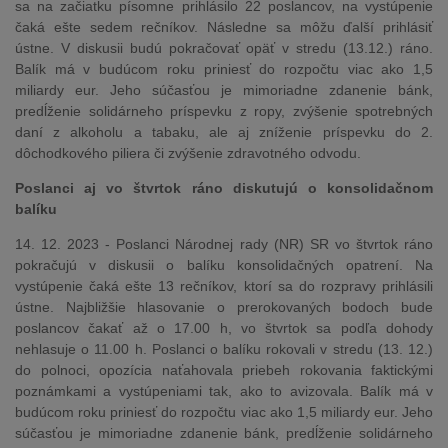
sa na začiatku písomne prihlásilo 22 poslancov, na vystúpenie
čaká ešte sedem rečníkov. Následne sa môžu ďalší prihlásiť
ústne. V diskusii budú pokračovať opäť v stredu (13.12.) ráno.
Balík má v budúcom roku priniesť do rozpočtu viac ako 1,5
miliardy eur. Jeho súčasťou je mimoriadne zdanenie bánk,
predĺženie solidárneho príspevku z ropy, zvýšenie spotrebných
daní z alkoholu a tabaku, ale aj zníženie príspevku do 2.
dôchodkového piliera či zvýšenie zdravotného odvodu.
Poslanci aj vo štvrtok ráno diskutujú o konsolidačnom
balíku
14. 12. 2023 - Poslanci Národnej rady (NR) SR vo štvrtok ráno
pokračujú v diskusii o balíku konsolidačných opatrení. Na
vystúpenie čaká ešte 13 rečníkov, ktorí sa do rozpravy prihlásili
ústne. Najbližšie hlasovanie o prerokovaných bodoch bude
poslancov čakať až o 17.00 h, vo štvrtok sa podľa dohody
nehlasuje o 11.00 h. Poslanci o balíku rokovali v stredu (13. 12.)
do polnoci, opozícia naťahovala priebeh rokovania faktickými
poznámkami a vystúpeniami tak, ako to avizovala. Balík má v
budúcom roku priniesť do rozpočtu viac ako 1,5 miliardy eur. Jeho
súčasťou je mimoriadne zdanenie bánk, predĺženie solidárneho