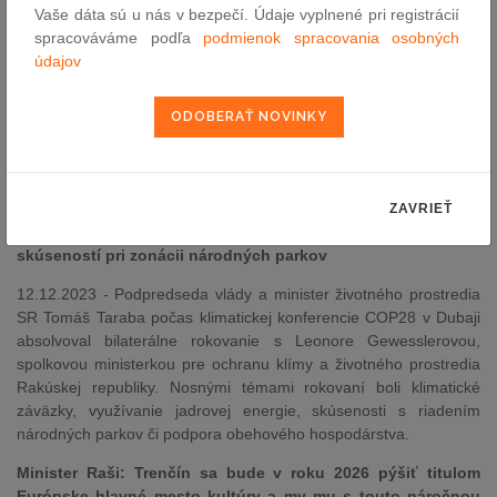
Národnej rady Slovenskej republiky v skrátenom legislatívnom
Vaše dáta sú u nás v bezpečí. Údaje vyplnené pri registrácií
konaní schválili ústavnou väčšinou novelu zákona o vodách a s
spracováváme podľa
podmienok spracovania osobných
ním súvisiace pozmeňujúce návrhy. Cieľom novej legislatívy je
údajov
uľahčiť život vlastníkom malých čistiarní odpadových vôd. Touto
zmenou bude predĺžená lehota na zosúladenie povolenia na
osobitné užívanie vôd na vypúšťanie odpadových vôd do
povrchových vôd alebo do podzemných vôd do 31. decembra
2032. Novelu zákona podporilo svojím hlasom 92 poslancov
parlamentu.
ZAVRIEŤ
Slovensko sa dohodlo s Rakúskom na využití jeho
skúseností pri zonácii národných parkov
12.12.2023 - Podpredseda vlády a minister životného prostredia
SR Tomáš Taraba počas klimatickej konferencie COP28 v Dubaji
absolvoval bilaterálne rokovanie s Leonore Gewesslerovou,
spolkovou ministerkou pre ochranu klímy a životného prostredia
Rakúskej republiky. Nosnými témami rokovaní boli klimatické
záväzky, využívanie jadrovej energie, skúsenosti s riadením
národných parkov či podpora obehového hospodárstva.
Minister Raši: Trenčín sa bude v roku 2026 pýšiť titulom
Európske hlavné mesto kultúry a my mu s touto náročnou