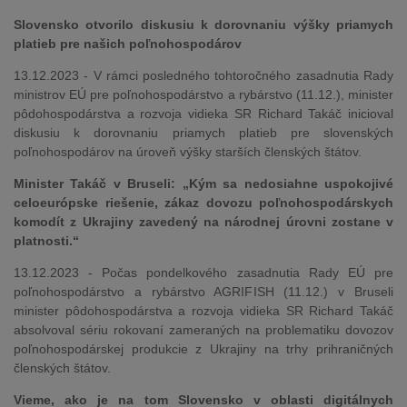
Slovensko otvorilo diskusiu k dorovnaniu výšky priamych
platieb pre našich poľnohospodárov
13.12.2023 - V rámci posledného tohtoročného zasadnutia Rady
ministrov EÚ pre poľnohospodárstvo a rybárstvo (11.12.), minister
pôdohospodárstva a rozvoja vidieka SR Richard Takáč inicioval
diskusiu k dorovnaniu priamych platieb pre slovenských
poľnohospodárov na úroveň výšky starších členských štátov.
Minister Takáč v Bruseli: „Kým sa nedosiahne uspokojivé
celoeurópske riešenie, zákaz dovozu poľnohospodárskych
komodít z Ukrajiny zavedený na národnej úrovni zostane v
platnosti.“
13.12.2023 - Počas pondelkového zasadnutia Rady EÚ pre
poľnohospodárstvo a rybárstvo AGRIFISH (11.12.) v Bruseli
minister pôdohospodárstva a rozvoja vidieka SR Richard Takáč
absolvoval sériu rokovaní zameraných na problematiku dovozov
poľnohospodárskej produkcie z Ukrajiny na trhy prihraničných
členských štátov.
Vieme, ako je na tom Slovensko v oblasti digitálnych