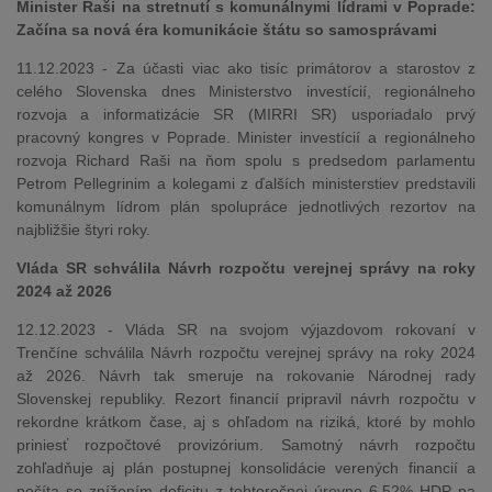
Minister Raši na stretnutí s komunálnymi lídrami v Poprade:
Začína sa nová éra komunikácie štátu so samosprávami
11.12.2023 - Za účasti viac ako tisíc primátorov a starostov z
celého Slovenska dnes Ministerstvo investícií, regionálneho
rozvoja a informatizácie SR (MIRRI SR) usporiadalo prvý
pracovný kongres v Poprade. Minister investícií a regionálneho
rozvoja Richard Raši na ňom spolu s predsedom parlamentu
Petrom Pellegrinim a kolegami z ďalších ministerstiev predstavili
komunálnym lídrom plán spolupráce jednotlivých rezortov na
najbližšie štyri roky.
Vláda SR schválila Návrh rozpočtu verejnej správy na roky
2024 až 2026
12.12.2023 - Vláda SR na svojom výjazdovom rokovaní v
Trenčíne schválila Návrh rozpočtu verejnej správy na roky 2024
až 2026. Návrh tak smeruje na rokovanie Národnej rady
Slovenskej republiky. Rezort financií pripravil návrh rozpočtu v
rekordne krátkom čase, aj s ohľadom na riziká, ktoré by mohlo
priniesť rozpočtové provizórium. Samotný návrh rozpočtu
zohľadňuje aj plán postupnej konsolidácie verených financií a
počíta so znížením deficitu z tohtoročnej úrovne 6,52% HDP na