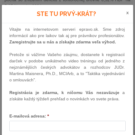
5,97 % v roku 2024.
x
STE TU PRVÝ-KRÁT?
Spoločnosti Transpetrol a JAVYS majú nové vedenie
12. 12. 2023 - Ministerstvo hospodárstva SR, ako jediný akcionár
Vitajte na internetovom serveri epravo.sk. Sme zdroj
štátnej spoločnosti, TRANSPETROL, a. s., a taktiež spoločnosti
informácií ako pre laikov tak aj pre právnikov profesionálov.
Jadrová a vyraďovacia spoločnosť, a. s. (JAVYS), vymenovalo v
Zaregistrujte sa u nás a získajte zdarma veľa výhod.
zastúpení podpredsedníčky vlády SR a ministerky hospodárstva
Denisy Sakovej nové vedenie v oboch spoločnostiach. Od
Pretože si vážíme Vašeho záujmu, dostanete k registracií
pondelka 11. decembra 2023 sa tak na čelo spoločnosti
darček v podobe unikátneho video tréningu od jedného z
TRANSPETROL postavil Ing. Martin Šustr, PhD., ktorý sa stáva
nejznámějších českých advokátov a rozhodcov JUDr.
predsedom predstavenstva. Za podpredsedu predstavenstva bol
Martina Maisnera, Ph.D., MCIArb, a to "Taktika vyjednávání
vymenovaný Ing. Ján Ďurišin. Predsedom predstavenstva
o smlouvách".
spoločnosti JAVYS sa stáva JUDr. Vladimír Švigár a
podpredsedom predstavenstva Ing. Tomáš Klein.
Registrácia je zdarma, k ničomu Vás nezaväzuje
a
získáte každý týždeň prehľad o novinkách vo svete práva.
Prevádzkovanie malých čistiarní odpadových vôd bude
jednoduchšie
E-mailová adresa:
*
12.12.2023 - Ministerstvo životného prostredia SR pod vedením
podpredsedu vlády a ministra životného prostredia Tomáša
Tarabu začína uskutočňovať prvé legislatívne zmeny. Poslanci