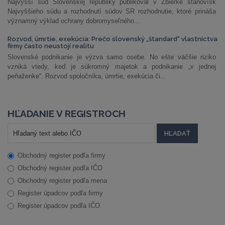
Najvyšší súd Slovenskej republiky publikoval v Zbierke stanovísk
Najvyššieho súdu a rozhodnutí súdov SR rozhodnutie, ktoré prináša
významný výklad ochrany dobromyseľného...
Rozvod, úmrtie, exekúcia: Prečo slovenský „štandard“ vlastníctva
firmy často neustojí realitu
Slovenské podnikanie je výzva samo osebe. No ešte väčšie riziko
vzniká vtedy, keď je súkromný majetok a podnikanie „v jednej
peňaženke“. Rozvod spoločníka, úmrtie, exekúcia či...
HĽADANIE V REGISTROCH
Obchodný register podľa firmy
Obchodný register podľa IČO
Obchodný register podľa mena
Register úpadcov podľa firmy
Register úpadcov podľa IČO