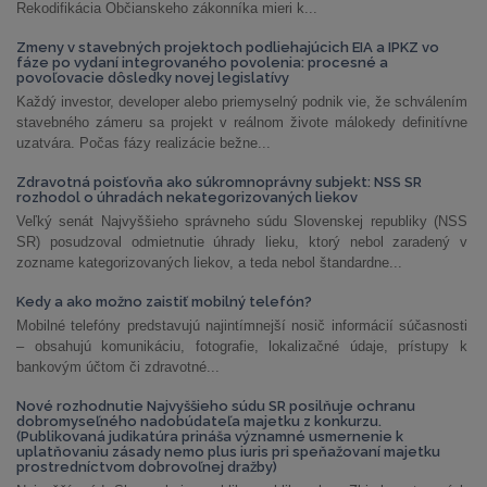
Rekodifikácia Občianskeho zákonníka mieri k...
Zmeny v stavebných projektoch podliehajúcich EIA a IPKZ vo
fáze po vydaní integrovaného povolenia: procesné a
povoľovacie dôsledky novej legislatívy
Každý investor, developer alebo priemyselný podnik vie, že schválením
stavebného zámeru sa projekt v reálnom živote málokedy definitívne
uzatvára. Počas fázy realizácie bežne...
Zdravotná poisťovňa ako súkromnoprávny subjekt: NSS SR
rozhodol o úhradách nekategorizovaných liekov
Veľký senát Najvyššieho správneho súdu Slovenskej republiky (NSS
SR) posudzoval odmietnutie úhrady lieku, ktorý nebol zaradený v
zozname kategorizovaných liekov, a teda nebol štandardne...
Kedy a ako možno zaistiť mobilný telefón?
Mobilné telefóny predstavujú najintímnejší nosič informácií súčasnosti
– obsahujú komunikáciu, fotografie, lokalizačné údaje, prístupy k
bankovým účtom či zdravotné...
Nové rozhodnutie Najvyššieho súdu SR posilňuje ochranu
dobromyseľného nadobúdateľa majetku z konkurzu.
(Publikovaná judikatúra prináša významné usmernenie k
uplatňovaniu zásady nemo plus iuris pri speňažovaní majetku
prostredníctvom dobrovoľnej dražby)