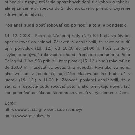
príspevku z ropy, zvýšenie spotrebných daní z alkoholu a tabaku,
ale aj zníženie príspevku do 2. dôchodkového piliera či zvýšenie
zdravotného odvodu.
Poslanci budú opäť rokovať do polnoci, a to aj v pondelok
14. 12. 2023 - Poslanci Národnej rady (NR) SR budú vo štvrtok
opäť rokovať do polnoci. Zároveň si odsúhlasili, že rokovať budú
aj v pondelok (18. 12.) od 10.00 do 24.00 h, hoci pondelky
zvyčajne nebývajú rokovacími dňami. Predseda parlamentu Peter
Pellegrini (Hlas-SD) priblížil, že v piatok (15. 12.) budú rokovať len
do 16.00 h. Hlasovať sa počas dňa nebude. Rovnako sa nemá
hlasovať ani v pondelok, najbližšie hlasovanie tak bude až v
utorok (19. 12.) o 11.00 h. Zároveň poslanci odsúhlasili, že o
štátnom rozpočte budú rokovať potom, ako prerokujú novelu tzv.
kompetenčného zákona, ktorému sa venujú v zrýchlenom režime.
Zdroj:
https://www.vlada.gov.sk//tlacove-spravy/
https://www.nrsr.sk/web/