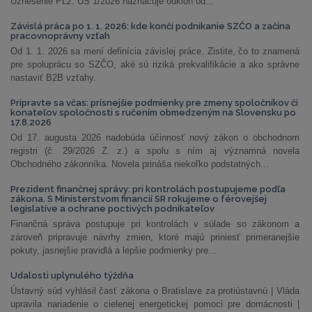
Uznesenie PLz. ÚS 1/2026 naznačuje odklon od...
Závislá práca po 1. 1. 2026: kde končí podnikanie SZČO a začína
pracovnoprávny vzťah
Od 1. 1. 2026 sa mení definícia závislej práce. Zistite, čo to znamená
pre spoluprácu so SZČO, aké sú riziká prekvalifikácie a ako správne
nastaviť B2B vzťahy.
Pripravte sa včas: prísnejšie podmienky pre zmeny spoločníkov či
konateľov spoločnosti s ručením obmedzeným na Slovensku po
17.8.2026
Od 17. augusta 2026 nadobúda účinnosť nový zákon o obchodnom
registri (č. 29/2026 Z. z.) a spolu s ním aj významná novela
Obchodného zákonníka. Novela prináša niekoľko podstatných...
Prezident finančnej správy: pri kontrolách postupujeme podľa
zákona. S Ministerstvom financií SR rokujeme o férovejšej
legislatíve a ochrane poctivých podnikateľov
Finančná správa postupuje pri kontrolách v súlade so zákonom a
zároveň pripravuje návrhy zmien, ktoré majú priniesť primeranejšie
pokuty, jasnejšie pravidlá a lepšie podmienky pre...
Udalosti uplynulého týždňa
Ústavný súd vyhlásil časť zákona o Bratislave za protiústavnú | Vláda
upravila nariadenie o cielenej energetickej pomoci pre domácnosti |