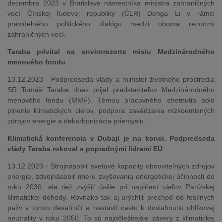
decembra 2023 v Bratislave námestníka ministra zahraničných
vecí Čínskej ľudovej republiky (ČĽR) Denga Li v rámci
pravidelného politického dialógu medzi oboma rezortmi
zahraničných vecí.
Taraba privítal na envirorezorte misiu Medzinárodného
menového fondu
13.12.2023 - Podpredseda vlády a minister životného prostredia
SR Tomáš Taraba dnes prijal predstaviteľov Medzinárodného
menového fondu (MMF). Témou pracovného stretnutia bolo
plnenie klimatických cieľov, podpora zavádzania nízkoemisných
zdrojov energie a dekarbonizácia priemyslu.
Klimatická konferencia v Dubaji je na konci. Podpredseda
vlády Taraba rokoval s poprednými lídrami EÚ
13.12.2023 - Strojnásobiť svetové kapacity obnoviteľných zdrojov
energie, zdvojnásobiť mieru zvyšovania energetickej účinnosti do
roku 2030, ale tiež zvýšiť úsilie pri napĺňaní cieľov Parížskej
klimatickej dohody. Rovnako tak aj urýchliť prechod od fosílnych
palív v tomto desaťročí a nastaviť cestu k dosiahnutiu uhlíkovej
neutrality v roku 2050. To sú najdôležitejšie závery z klimatickej