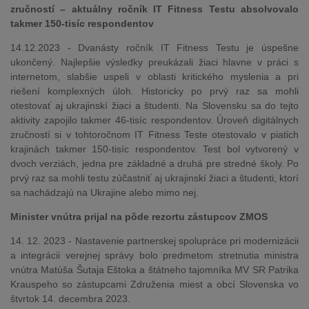
zručností – aktuálny ročník IT Fitness Testu absolvovalo
takmer 150-tisíc respondentov
14.12.2023 - Dvanásty ročník IT Fitness Testu je úspešne
ukončený. Najlepšie výsledky preukázali žiaci hlavne v práci s
internetom, slabšie uspeli v oblasti kritického myslenia a pri
riešení komplexných úloh. Historicky po prvý raz sa mohli
otestovať aj ukrajinskí žiaci a študenti. Na Slovensku sa do tejto
aktivity zapojilo takmer 46-tisíc respondentov. Úroveň digitálnych
zručností si v tohtoročnom IT Fitness Teste otestovalo v piatich
krajinách takmer 150-tisíc respondentov. Test bol vytvorený v
dvoch verziách, jedna pre základné a druhá pre stredné školy. Po
prvý raz sa mohli testu zúčastniť aj ukrajinskí žiaci a študenti, ktorí
sa nachádzajú na Ukrajine alebo mimo nej.
Minister vnútra prijal na pôde rezortu zástupcov ZMOS
14. 12. 2023 - Nastavenie partnerskej spolupráce pri modernizácii
a integrácii verejnej správy bolo predmetom stretnutia ministra
vnútra Matúša Šutaja Eštoka a štátneho tajomníka MV SR Patrika
Krauspeho so zástupcami Združenia miest a obcí Slovenska vo
štvrtok 14. decembra 2023.