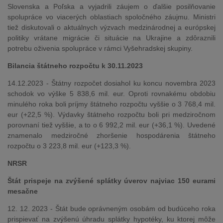
Slovenska a Poľska a vyjadrili záujem o ďalšie posilňovanie
spolupráce vo viacerých oblastiach spoločného záujmu. Ministri
tiež diskutovali o aktuálnych výzvach medzinárodnej a európskej
politiky vrátane migrácie či situácie na Ukrajine a zdôraznili
potrebu oživenia spolupráce v rámci Vyšehradskej skupiny.
Bilancia štátneho rozpočtu k 30.11.2023
14.12.2023 - Štátny rozpočet dosiahol ku koncu novembra 2023
schodok vo výške 5 838,6 mil. eur. Oproti rovnakému obdobiu
minulého roka boli príjmy štátneho rozpočtu vyššie o 3 768,4 mil.
eur (+22,5 %). Výdavky štátneho rozpočtu boli pri medziročnom
porovnaní tiež vyššie, a to o 6 992,2 mil. eur (+36,1 %). Uvedené
znamenalo medziročné zhoršenie hospodárenia štátneho
rozpočtu o 3 223,8 mil. eur (+123,3 %).
NRSR
Štát prispeje na zvýšené splátky úverov najviac 150 eurami
mesačne
12. 12. 2023 - Štát bude oprávneným osobám od budúceho roka
prispievať na zvýšenú úhradu splátky hypotéky, ku ktorej môže