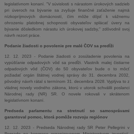
legislatívnom konaní. "V súvislosti s nárastom úrokových sadzieb
pri úveroch na bývanie sa zvyšuje finančné zaťaženie najmä
nízkopríjmových domácností, čím môže dôjsť k vážnemu
ohrozeniu platobnej schopnosti obyvateľov splácať úvery na
bývanie dôsledkom nárastu ich úrokovej sadzby," zdôvodnil svoj
návrh rezort práce.
Podanie žiadosti o povolenie pre malé ČOV sa predĺži
12. 12. 2023 - Podanie žiadosti o zosúladenie povolenia na
vypúšťanie odpadových vôd sa predĺži. Vlastník malej čistiarne
odpadových vôd (ČOV) do 50 obyvateľov bude o to môcť
požiadať orgán štátnej vodnej správy do 31. decembra 2032,
pôvodný návrh rátal s termínom 31. decembra 2028. Vyplýva to z
vládnej novely vodného zákona, ktorú v utorok schválili poslanci
Národnej rady (NR) SR. O novele rokovali v skrátenom
legislatívnom konaní.
Predseda parlamentu na stretnutí so samosprávami
garantoval pomoc, ktorá pomôže rozvoju regiónov
12. 12. 2023 - Predseda Národnej rady SR Peter Pellegrini v
Poprade na kongrese organizovanom Ministerstvom investícií,