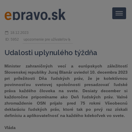
Menu
18.12.2023
ID: 5952
upozornenie pre užívateľov
Udalosti uplynulého týždňa
Minister zahraničných vecí a európskych záležitostí
Slovenskej republiky Juraj Blanár uviedol 10. decembra 2023
pri príležitosti Dňa ľudských práv, že je kolektívnou
povinnosťou svetovej spoločnosti presadzovať ľudské
práva každého človeka na svete. Desiaty december si
každoročne pripomíname ako Deň ľudských práv. Valné
zhromaždenie OSN prijalo pred 75 rokmi Všeobecnú
deklaráciu ľudských práv, ktoré tak po prvý raz získali
definíciu a aplikovateľnosť na každého kdekoľvek vo svete.
Vláda