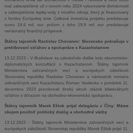
mať zabezpečené už v novom roku 2024 vykurovanie domácnosti
a zabezpečenie teplej vody z nového zdroja, ktorý je financovaný
z fondov Európskej únie. Celková investícia projektu predstavuje
sumu 24,6 mil. eur, pričom z toho 19,9 mil. eur predstavuje
nenávratný finančný príspevok.
Štátny tajomník Rastislav Chovanec: Slovensko pokračuje v
prehlbovaní vzťahov a spolupráce s Kazachstanom
13.12.2023 - V Bratislave sa uskutočnilo ďalšie kolo ekonomicko-
diplomatických konzultácií s Kazachstanom. Štátny tajomník
Ministerstva zahraničných vecí a európskych záležitostí
Slovenskej republiky Rastislav Chovanec a námestník ministra
zahraničných vecí Kazachstanu Roman Vasilenko v pondelok 11.
decembra 2023 prerokovali široký okruh otázok bilaterálnych
vzťahov s dôrazom na obchodno-ekonomickú spoluprácu.
Štátny tajomník Marek Eštok prijal delegáciu z Číny: Máme
záujem posilniť politický dialóg a obchodné väzby
13.12.2023 - Štátny tajomník Ministerstva zahraničných vecí a
európskych záležitostí Slovenskej republiky Marek Eštok prijal 11.