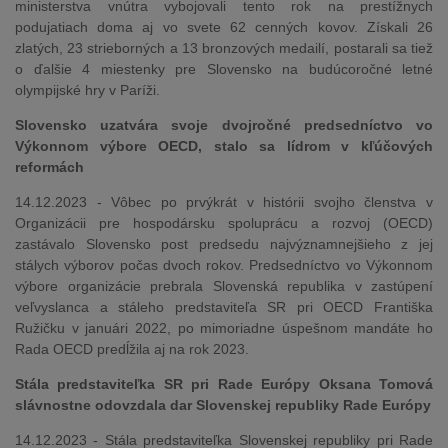
ministerstva vnútra vybojovali tento rok na prestížnych
podujatiach doma aj vo svete 62 cenných kovov. Získali 26
zlatých, 23 strieborných a 13 bronzových medailí, postarali sa tiež
o ďalšie 4 miestenky pre Slovensko na budúcoročné letné
olympijské hry v Paríži.
Slovensko uzatvára svoje dvojročné predsedníctvo vo
Výkonnom výbore OECD, stalo sa lídrom v kľúčových
reformách
14.12.2023 - Vôbec po prvýkrát v histórii svojho členstva v
Organizácii pre hospodársku spoluprácu a rozvoj (OECD)
zastávalo Slovensko post predsedu najvýznamnejšieho z jej
stálych výborov počas dvoch rokov. Predsedníctvo vo Výkonnom
výbore organizácie prebrala Slovenská republika v zastúpení
veľvyslanca a stáleho predstaviteľa SR pri OECD Františka
Ružičku v januári 2022, po mimoriadne úspešnom mandáte ho
Rada OECD predĺžila aj na rok 2023.
Stála predstaviteľka SR pri Rade Európy Oksana Tomová
slávnostne odovzdala dar Slovenskej republiky Rade Európy
14.12.2023 - Stála predstaviteľka Slovenskej republiky pri Rade