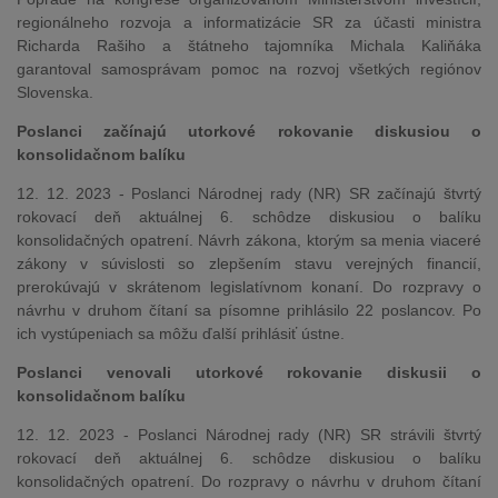
regionálneho rozvoja a informatizácie SR za účasti ministra
Richarda Rašiho a štátneho tajomníka Michala Kaliňáka
garantoval samosprávam pomoc na rozvoj všetkých regiónov
Slovenska.
Poslanci začínajú utorkové rokovanie diskusiou o
konsolidačnom balíku
12. 12. 2023 - Poslanci Národnej rady (NR) SR začínajú štvrtý
rokovací deň aktuálnej 6. schôdze diskusiou o balíku
konsolidačných opatrení. Návrh zákona, ktorým sa menia viaceré
zákony v súvislosti so zlepšením stavu verejných financií,
prerokúvajú v skrátenom legislatívnom konaní. Do rozpravy o
návrhu v druhom čítaní sa písomne prihlásilo 22 poslancov. Po
ich vystúpeniach sa môžu ďalší prihlásiť ústne.
Poslanci venovali utorkové rokovanie diskusii o
konsolidačnom balíku
12. 12. 2023 - Poslanci Národnej rady (NR) SR strávili štvrtý
rokovací deň aktuálnej 6. schôdze diskusiou o balíku
konsolidačných opatrení. Do rozpravy o návrhu v druhom čítaní