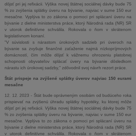
dôjsť pri jej refixácii. Výška novej štátnej sociálnej dávky bude 75
% zo zvýšenia splátky úveru na bývanie, najviac v sume 150 eur
mesačne. Vyplýva to zo zákona o pomoci pri splácaní úveru na
bývanie z dielne ministerstva práce, ktorý Národná rada (NR) SR
v utorok definitívne schválila. Rokovala o ňom v skrátenom
legislatívnom konaní.
"V súvislosti s nárastom úrokových sadzieb pri úveroch na
bývanie sa zvyšuje finančné zaťaženie najmä nízkopríjmových
domácností, čím môže dôjsť k vážnemu ohrozeniu platobnej
schopnosti obyvateľov splácať úvery na bývanie dôsledkom
nárastu ich úrokovej sadzby," zdôvodnil svoj návrh rezort práce.
Štát prispeje na zvýšené splátky úverov najviac 150 eurami
mesačne
12. 12. 2023 - Štát bude oprávneným osobám od budúceho roka
prispievať na zvýšenú úhradu splátky hypotéky, ku ktorej môže
dôjsť pri jej refixácii. Výška novej štátnej sociálnej dávky bude 75
% zo zvýšenia splátky úveru na bývanie, najviac v sume 150 eur
mesačne. Vyplýva to zo zákona o pomoci pri splácaní úveru na
bývanie z dielne ministerstva práce, ktorý Národná rada (NR) SR
v utorok definitívne schválila. Rokovala o ňom v skrátenom