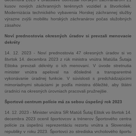
kusov nových záchranných terénnych vozidiel a štvorkoliek.
Modernizácia technického vybavenia Horskej záchrannej služby
výrazne zvýši mobilitu horských záchranárov počas služobných
zásahov.
Noví prednostovia okresných úradov si prevzali menovacie
dekréty
14. 12. 2023 - Noví prednostovia 47 okresných úradov si vo
štvrtok 14. decembra 2023 z rúk ministra vnútra Matúša Šutaja
Eštoka prevzali dékréty o ich menovaní. V úvode stretnutia
minister vnútra apeloval na dôsledné a transparentné
vykonávanie úradnej funkcie. V súvislosti s predchádzajúcimi
mimoriadnymi situáciami je podľa ministra dôležité, aby štátni
úradníci na okresných úrovniach pracovali pružnejšie.
Športové centrum polície má za sebou úspešný rok 2023
14. 12. 2023 - Minister vnútra SR Matúš Šutaj Eštok vo štvrtok 14.
decembra 2023 ocenil športovcov a trénerov Športového centra
polície za úspešnú reprezentáciu rezortu vnútra a Slovenskej
republiky v roku 2023. Športovci zo strediska vrcholového športu