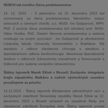
NÚSCH má nového člena predstavenstva
14. 12. 2023 - S platnosťou od 15. decembra 2023 bol
vymenovaný za člena predstavenstva Národného ústavu
srdcových a cievnych chorôb, a.s. MUDr. Ivo Gašparovič, MPH,
PhD. Z pozície člena predstavenstva bol odvolaný prof. MUDr.
Viktor Hraška, PhD. Ostatní členovia predstavenstva a vedenia
zostávajú na svojich pozíciách. Ivo Gašparovič je absolventom
Lekárskej fakulty Univerzity Komenského v Bratislave. Má
atestáciu v odbore všeobecná chirurgia a atestáciu v
špecializačnom odbore kardiochirurgia. Absolvoval špecializačné
štúdium v odboroch Zdravotnícky manažment a financovanie a
Odborník pre riadenie verejného zdravotníctva.
Štátny tajomník Marek Eštok v Bruseli: Európsku integráciu
krajín západného Balkánu a našich východných susedov
považujeme za prioritu
14.12.2023 - Štátny tajomník Ministerstva zahraničných vecí a
európskych záležitostí Slovenskej republiky Marek Eštok sa 12.
decembra 2023 v Bruseli zúčastnil na zasadnutí Rady pre
všeobecné záležitosti Európskej únie. Štátny tajomník privítal