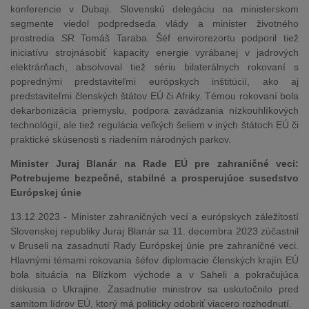
konferencie v Dubaji. Slovenskú delegáciu na ministerskom
segmente viedol podpredseda vlády a minister životného
prostredia SR Tomáš Taraba. Šéf envirorezortu podporil tiež
iniciatívu strojnásobiť kapacity energie vyrábanej v jadrových
elektrárňach, absolvoval tiež sériu bilaterálnych rokovaní s
poprednými predstaviteľmi európskych inštitúcií, ako aj
predstaviteľmi členských štátov EÚ či Afriky. Témou rokovaní bola
dekarbonizácia priemyslu, podpora zavádzania nízkouhlíkových
technológií, ale tiež regulácia veľkých šeliem v iných štátoch EÚ či
praktické skúsenosti s riadením národných parkov.
Minister Juraj Blanár na Rade EÚ pre zahraničné veci:
Potrebujeme bezpečné, stabilné a prosperujúce susedstvo
Európskej únie
13.12.2023 - Minister zahraničných vecí a európskych záležitostí
Slovenskej republiky Juraj Blanár sa 11. decembra 2023 zúčastnil
v Bruseli na zasadnutí Rady Európskej únie pre zahraničné veci.
Hlavnými témami rokovania šéfov diplomacie členských krajín EÚ
bola situácia na Blízkom východe a v Saheli a pokračujúca
diskusia o Ukrajine. Zasadnutie ministrov sa uskutočnilo pred
samitom lídrov EÚ, ktorý má politicky odobriť viacero rozhodnutí.