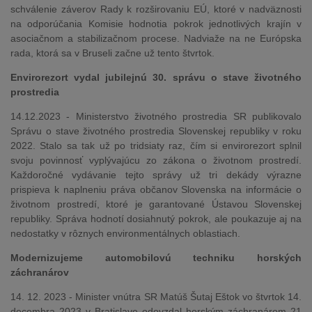
schválenie záverov Rady k rozširovaniu EÚ, ktoré v nadväznosti
na odporúčania Komisie hodnotia pokrok jednotlivých krajín v
asociačnom a stabilizačnom procese. Nadviaže na ne Európska
rada, ktorá sa v Bruseli začne už tento štvrtok.
Envirorezort vydal jubilejnú 30. správu o stave životného
prostredia
14.12.2023 - Ministerstvo životného prostredia SR publikovalo
Správu o stave životného prostredia Slovenskej republiky v roku
2022. Stalo sa tak už po tridsiaty raz, čím si envirorezort splnil
svoju povinnosť vyplývajúcu zo zákona o životnom prostredí.
Každoročné vydávanie tejto správy už tri dekády výrazne
prispieva k naplneniu práva občanov Slovenska na informácie o
životnom prostredí, ktoré je garantované Ústavou Slovenskej
republiky. Správa hodnotí dosiahnutý pokrok, ale poukazuje aj na
nedostatky v rôznych environmentálnych oblastiach.
Modernizujeme automobilovú techniku horských
záchranárov
14. 12. 2023 - Minister vnútra SR Matúš Šutaj Eštok vo štvrtok 14.
decembra 2023 v Bratislave odovzdal horským záchranárom 21