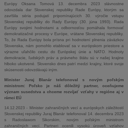
Európy Oksana Tomová 13. decembra 2023 slávnostne
odovzdala dar Slovenskej republiky Rade Európy, ktorým sa
zavŕšila séria podujatí pripomínajúcich 30. výročie vstupu
Slovenskej republiky do Rady Európy (30. júna 1993). Rada
Európy svojimi hodnotami a odbornosťou pomáhala formovať
demokratizačné procesy v Európe, vrátane Slovenskej republiky.
To, že Rada Európy bola prísna pri hodnotení plnenia záväzkov
Slovenska, nám pomohlo etablovať sa v európskom priestore a
výrazne uľahčilo cestu do Európskej únie a NATO. Hodnoty
demokracie, ľudských práv a právneho štátu sú v našej krajine
hlboko ukotvené. Slovensko dnes patrí medzi krajiny, ktoré svoje
skúsenosti odovzdávajú iným.
Minister Juraj Blanár telefonoval s novým poľským
ministrom: Poľsko je náš dôležitý partner, oceňujeme
význam susedstva a chceme rozvíjať vzťahy v regióne aj v
rámci EÚ
14.12.2023 - Minister zahraničných vecí a európskych záležitostí
Slovenskej republiky Juraj Blanár telefonoval 14. decembra 2023
s Radoslawom Sikorskim, novým poľským ministrom
zahraničných vecí. Partneri ocenili vysokú úroveň vzťahov