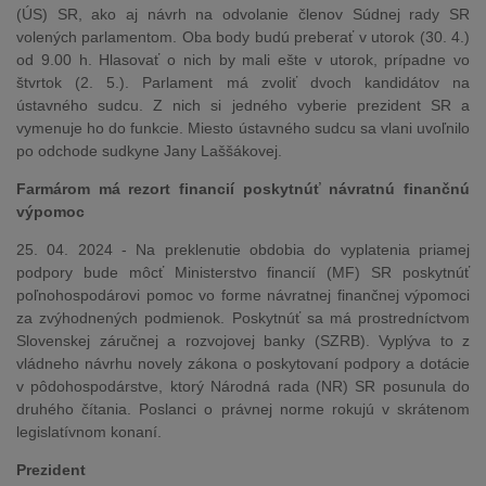
(ÚS) SR, ako aj návrh na odvolanie členov Súdnej rady SR
volených parlamentom. Oba body budú preberať v utorok (30. 4.)
od 9.00 h. Hlasovať o nich by mali ešte v utorok, prípadne vo
štvrtok (2. 5.). Parlament má zvoliť dvoch kandidátov na
ústavného sudcu. Z nich si jedného vyberie prezident SR a
vymenuje ho do funkcie. Miesto ústavného sudcu sa vlani uvoľnilo
po odchode sudkyne Jany Laššákovej.
Farmárom má rezort financií poskytnúť návratnú finančnú
výpomoc
25. 04. 2024 - Na preklenutie obdobia do vyplatenia priamej
podpory bude môcť Ministerstvo financií (MF) SR poskytnúť
poľnohospodárovi pomoc vo forme návratnej finančnej výpomoci
za zvýhodnených podmienok. Poskytnúť sa má prostredníctvom
Slovenskej záručnej a rozvojovej banky (SZRB). Vyplýva to z
vládneho návrhu novely zákona o poskytovaní podpory a dotácie
v pôdohospodárstve, ktorý Národná rada (NR) SR posunula do
druhého čítania. Poslanci o právnej norme rokujú v skrátenom
legislatívnom konaní.
Prezident