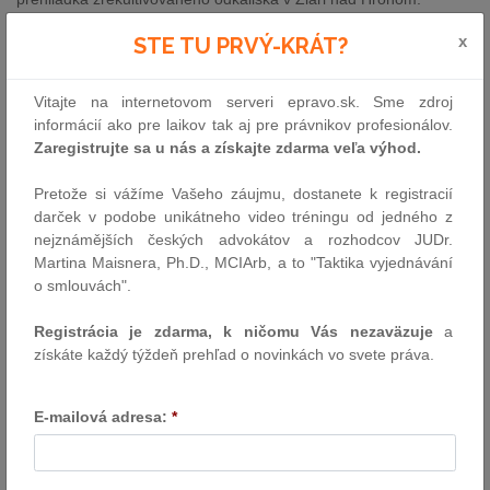
Taraba: Do dvoch mesiacov predstavíme riešenie úplnej
x
STE TU PRVÝ-KRÁT?
likvidácie environmentálnej záťaže vo Vrakuni
24.04.2024 - Projekt spočívajúci v zakonzervovaní chemického
Vitajte na internetovom serveri epravo.sk. Sme zdroj
znečistenia pod starou skládkou v bratislavskej Vrakuni je
informácií ako pre laikov tak aj pre právnikov profesionálov.
v súčasnom právnom a technickom nastavení nerealizovateľný.
Zaregistrujte sa u nás a získajte zdarma veľa výhod.
Ministerstvo životného prostredia SR preto do dvoch mesiacov
predstaví systémové riešenie spočívajúce v úplnej likvidácii
Pretože si vážíme Vašeho záujmu, dostanete k registracií
toxickej environmentálnej záťaže v blízkosti Žitného ostrova.
darček v podobe unikátneho video tréningu od jedného z
Rozhodla o tom dnes vláda SR na podnet podpredsedu vlády
nejznámějších českých advokátov a rozhodcov JUDr.
a ministra životného prostredia Tomáša Tarabu.
Martina Maisnera, Ph.D., MCIArb, a to "Taktika vyjednávání
o smlouvách".
Taraba: Doručili sme legislatívu, ktorá zlepší potravinovú
sebestačnosť a starostlivosť o krajinu
Registrácia je zdarma, k ničomu Vás nezaväzuje
a
získáte každý týždeň prehľad o novinkách vo svete práva.
24.04.2024 - Poľnohospodári, ovocinári a vinohradníci sa dočkali
pomoci od štátu. Vládny kabinet schválil novelu zákona o ochrane
prírody a krajiny, ktorá odbúrava byrokratickú náročnosť pri
E-mailová adresa:
*
obhospodarovaní pôdy, osobitne v prípadoch, ak ide
o odstraňovanie náletových drevín a kríkov. Zmenu právnej
úpravy predložil na rokovanie vládneho kabinetu podpredseda