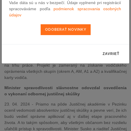
vlády a minister životného prostredia SR Tomáš Taraba. Vláda
Vaše dáta sú u nás v bezpečí. Údaje vyplnené pri registrácií
zároveň rozhodla, že vládny návrh zákona prerokujú poslanci
spracováváme podľa
podmienok spracovania osobných
parlamentu v skrátenom legislatívnom konaní.
údajov
Rezort práce, sociálnych vecí a rodiny spustil projekt
Vzdelávanie mladých dospelých
22. 04. 2024 - Od 15. apríla 2024 môžu mladí ľudia v opatere
centier pre deti a rodiny žiadať o poskytnutie príspevku na kurzy v
rámci projektu Vzdelávanie mladých dospelých. Cieľom je pomôcť
ZAVRIEŤ
mladým dospelým osamostatniť sa a podporiť ich pri uplatnení sa
na trhu práce. Projekt je zameraný na získanie vodičského
oprávnenia všetkých skupín (okrem A, AM, A1 a A2) a kvalifikačnej
karty vodiča.
Minister spravodlivosti slávnostne odovzdal osvedčenia
o vykonaní odbornej justičnej skúšky
23. 04. 2024 - Priamo na pôde Justičnej akadémie v Pezinku
ocenil vedomosti absolventov justičnej skúšky a pevne verí, že ich
budú vedieť správne aplikovať aj v ďalšej etape pracovného
života. A to takým spôsobom, aby všetkým občanom bez rozdielu
uľahčili prístup k spravodlivosti. Minister Susko a riaditeľ Justičnej