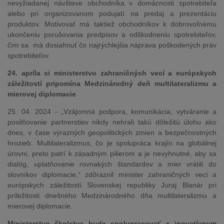
nevyžiadanej návšteve obchodníka v domácnosti spotrebiteľa
alebo pri organizovanom podujatí na predaj a prezentáciu
produktov. Motivovať má taktiež obchodníkov k dobrovoľnému
ukončeniu porušovania predpisov a odškodneniu spotrebiteľov,
čím sa má dosiahnuť čo najrýchlejšia náprava poškodených práv
spotrebiteľov.
24. apríla si ministerstvo zahraničných vecí a európskych
záležitostí pripomína Medzinárodný deň multilateralizmu a
mierovej diplomacie
25. 04. 2024 - „Vzájomná podpora, komunikácia, vytváranie a
posilňovanie partnerstiev nikdy nehrali takú dôležitú úlohu ako
dnes, v čase výrazných geopolitických zmien a bezpečnostných
hrozieb. Multilateralizmus, čo je spolupráca krajín na globálnej
úrovni, preto patrí k zásadným pilierom a je nevyhnutné, aby sa
dialóg, uplatňovanie rovnakých štandardov a mier vrátili do
slovníkov diplomacie,“ zdôraznil minister zahraničných vecí a
európskych záležitostí Slovenskej republiky Juraj Blanár pri
príležitosti dnešného Medzinárodného dňa multilateralizmu a
mierovej diplomacie.
Ministerstvo školstva bude spolupracovať s inovatívnym