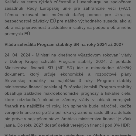
Kaliňák sa tento týždeň zúčastnil v Luxemburgu na spoločnom
zasadnutí Rady Európskej únie pre zahraničné veci (FAC).
Témou rokovaní boli možnosti ďalšej pomoci pre Ukrajinu,
bezpečnostné záväzky EÚ pre nášho východného suseda, ako aj
obranná pripravenosť a aktuálne iniciatívy na podporu obranného
priemyslu EÚ.
Vláda schválila Program stability SR na roky 2024 až 2027
24. 04. 2024 - Ministri na dnešnom výjazdovom rokovaní vlády
v Dolnej Krupej schválili Program stability 2024. Z pohľadu
Ministerstva financií SR (MF SR) ide o mimoriadne dôležitý
dokument, ktorý určuje ekonomické a rozpočtové plány
Slovenskej republiky na najbližšie 3 roky. Program stability
ministerstvo financií posiela aj Európskej komisii. Program stability
obsahuje základné makroekonomické prognózy a fiškálne ciele,
ktoré odzrkadľujú aktuálne zámery vlády v oblasti verejných
financií na najbližšie tri roky. Ich splnenie bude náročné, keďže
verejné financie sú po 3 a pol roku výrazného rastu dlhu a deficitu
nie práve v najlepšom stave. Ambícia ministerstva financií je však
jasná. Do roku 2027 dostať deficit verejných financií pod 3% HDP.
Vláda schválila preplatenie výdavkov za úlohy a opatrenia