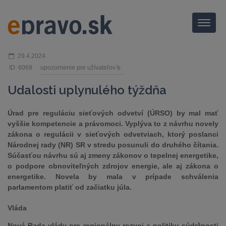
Menu
29.4.2024
ID: 6069
upozornenie pre užívateľov
Udalosti uplynulého týždňa
Úrad pre reguláciu sieťových odvetví (ÚRSO) by mal mať
vyššie kompetencie a právomoci. Vyplýva to z návrhu novely
zákona o regulácii v sieťových odvetviach, ktorý poslanci
Národnej rady (NR) SR v stredu posunuli do druhého čítania.
Súčasťou návrhu sú aj zmeny zákonov o tepelnej energetike,
o podpore obnoviteľných zdrojov energie, ale aj zákona o
energetike. Novela by mala v prípade schválenia
parlamentom platiť od začiatku júla.
Vláda
Nová Rada vlády pre regionálny rozvoj a politiku súdržnosti