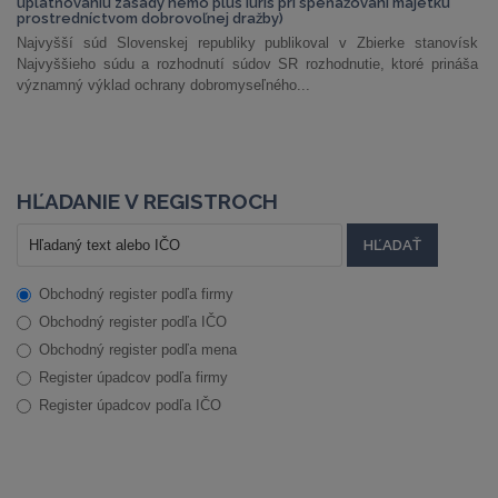
uplatňovaniu zásady nemo plus iuris pri speňažovaní majetku
prostredníctvom dobrovoľnej dražby)
Najvyšší súd Slovenskej republiky publikoval v Zbierke stanovísk
Najvyššieho súdu a rozhodnutí súdov SR rozhodnutie, ktoré prináša
významný výklad ochrany dobromyseľného...
HĽADANIE V REGISTROCH
Obchodný register podľa firmy
Obchodný register podľa IČO
Obchodný register podľa mena
Register úpadcov podľa firmy
Register úpadcov podľa IČO