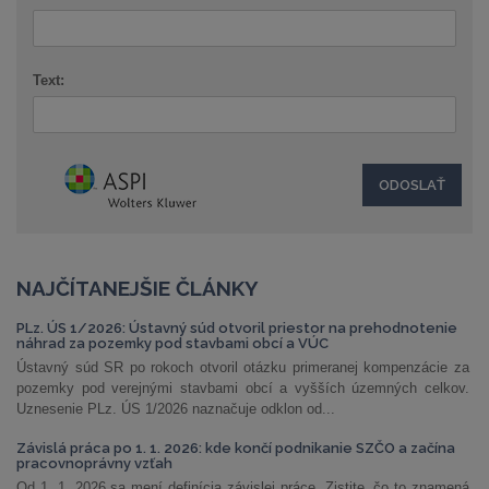
Text:
NAJČÍTANEJŠIE ČLÁNKY
PLz. ÚS 1/2026: Ústavný súd otvoril priestor na prehodnotenie
náhrad za pozemky pod stavbami obcí a VÚC
Ústavný súd SR po rokoch otvoril otázku primeranej kompenzácie za
pozemky pod verejnými stavbami obcí a vyšších územných celkov.
Uznesenie PLz. ÚS 1/2026 naznačuje odklon od...
Závislá práca po 1. 1. 2026: kde končí podnikanie SZČO a začína
pracovnoprávny vzťah
Od 1. 1. 2026 sa mení definícia závislej práce. Zistite, čo to znamená