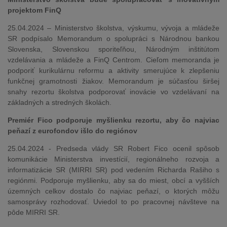
projektom FinQ
25.04.2024 – Ministerstvo školstva, výskumu, vývoja a mládeže
SR podpísalo Memorandum o spolupráci s Národnou bankou
Slovenska, Slovenskou sporiteľňou, Národným inštitútom
vzdelávania a mládeže a FinQ Centrom. Cieľom memoranda je
podporiť kurikulárnu reformu a aktivity smerujúce k zlepšeniu
funkčnej gramotnosti žiakov. Memorandum je súčasťou širšej
snahy rezortu školstva podporovať inovácie vo vzdelávaní na
základných a stredných školách.
Premiér Fico podporuje myšlienku rezortu, aby čo najviac
peňazí z eurofondov išlo do regiónov
25.04.2024 - Predseda vlády SR Robert Fico ocenil spôsob
komunikácie Ministerstva investícií, regionálneho rozvoja a
informatizácie SR (MIRRI SR) pod vedením Richarda Rašiho s
regiónmi. Podporuje myšlienku, aby sa do miest, obcí a vyšších
územných celkov dostalo čo najviac peňazí, o ktorých môžu
samosprávy rozhodovať. Uviedol to po pracovnej návšteve na
pôde MIRRI SR.