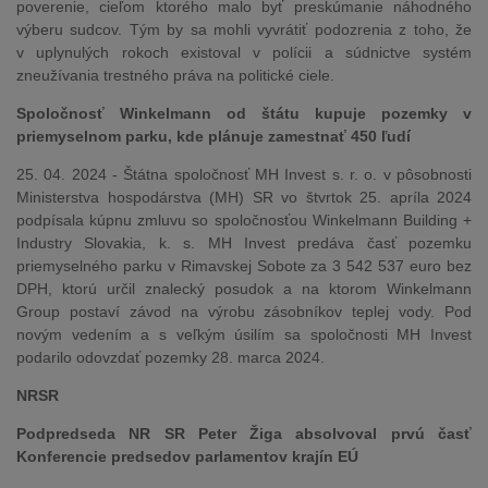
poverenie, cieľom ktorého malo byť preskúmanie náhodného
výberu sudcov. Tým by sa mohli vyvrátiť podozrenia z toho, že
v uplynulých rokoch existoval v polícii a súdnictve systém
zneužívania trestného práva na politické ciele.
Spoločnosť Winkelmann od štátu kupuje pozemky v
priemyselnom parku, kde plánuje zamestnať 450 ľudí
25. 04. 2024 - Štátna spoločnosť MH Invest s. r. o. v pôsobnosti
Ministerstva hospodárstva (MH) SR vo štvrtok 25. apríla 2024
podpísala kúpnu zmluvu so spoločnosťou Winkelmann Building +
Industry Slovakia, k. s. MH Invest predáva časť pozemku
priemyselného parku v Rimavskej Sobote za 3 542 537 euro bez
DPH, ktorú určil znalecký posudok a na ktorom Winkelmann
Group postaví závod na výrobu zásobníkov teplej vody. Pod
novým vedením a s veľkým úsilím sa spoločnosti MH Invest
podarilo odovzdať pozemky 28. marca 2024.
NRSR
Podpredseda NR SR Peter Žiga absolvoval prvú časť
Konferencie predsedov parlamentov krajín EÚ