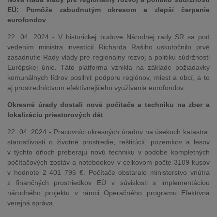
EÚ: Pomôže zabudnutým okresom a zlepší čerpanie
eurofondov
22. 04. 2024 - V historickej budove Národnej rady SR sa pod
vedením ministra investícií Richarda Rašiho uskutočnilo prvé
zasadnutie Rady vlády pre regionálny rozvoj a politiku súdržnosti
Európskej únie. Táto platforma vznikla na základe požiadavky
komunálnych lídrov posilniť podporu regiónov, miest a obcí, a to
aj prostredníctvom efektívnejšieho využívania eurofondov.
Okresné úrady dostali nové počítače a techniku na zber a
lokalizáciu priestorových dát
22. 04. 2024 - Pracovníci okresných úradov na úsekoch katastra,
starostlivosti o životné prostredie, reštitúcií, pozemkov a lesov
v týchto dňoch preberajú novú techniku v podobe kompletných
počítačových zostáv a notebookov v celkovom počte 3109 kusov
v hodnote 2 401 795 €. Počítače obstaralo ministerstvo vnútra
z finančných prostriedkov EÚ v súvislosti s implementáciou
národného projektu v rámci Operačného programu Efektívna
verejná správa.