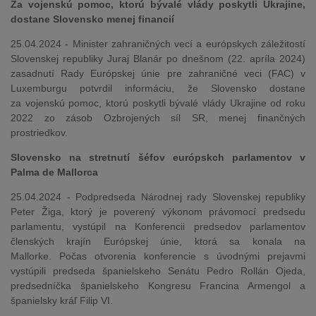
Za vojenskú pomoc, ktorú bývalé vlády poskytli Ukrajine,
dostane Slovensko menej financií
25.04.2024 - Minister zahraničných vecí a európskych záležitostí
Slovenskej republiky Juraj Blanár po dnešnom (22. apríla 2024)
zasadnutí Rady Európskej únie pre zahraničné veci (FAC) v
Luxemburgu potvrdil informáciu, že Slovensko dostane
za vojenskú pomoc, ktorú poskytli bývalé vlády Ukrajine od roku
2022 zo zásob Ozbrojených síl SR, menej finančných
prostriedkov.
Slovensko na stretnutí šéfov európskch parlamentov v
Palma de Mallorca
25.04.2024 - Podpredseda Národnej rady Slovenskej republiky
Peter Žiga, ktorý je poverený výkonom právomocí predsedu
parlamentu, vystúpil na Konferencii predsedov parlamentov
členských krajín Európskej únie, ktorá sa konala na
Mallorke. Počas otvorenia konferencie s úvodnými prejavmi
vystúpili predseda španielskeho Senátu Pedro Rollán Ojeda,
predsedníčka španielskeho Kongresu Francina Armengol a
španielsky kráľ Filip VI.