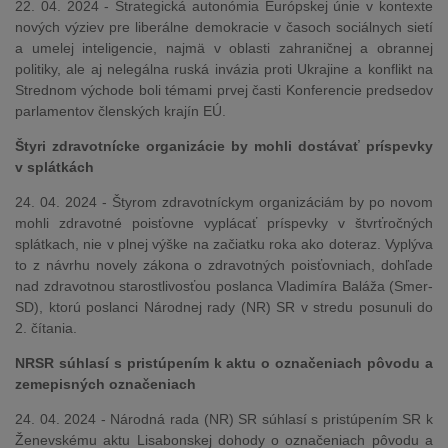
22. 04. 2024 - Strategická autonómia Európskej únie v kontexte
nových výziev pre liberálne demokracie v časoch sociálnych sietí
a umelej inteligencie, najmä v oblasti zahraničnej a obrannej
politiky, ale aj nelegálna ruská invázia proti Ukrajine a konflikt na
Strednom východe boli témami prvej časti Konferencie predsedov
parlamentov členských krajín EÚ.
Štyri zdravotnícke organizácie by mohli dostávať príspevky
v splátkách
24. 04. 2024 - Štyrom zdravotníckym organizáciám by po novom
mohli zdravotné poisťovne vyplácať príspevky v štvrťročných
splátkach, nie v plnej výške na začiatku roka ako doteraz. Vyplýva
to z návrhu novely zákona o zdravotných poisťovniach, dohľade
nad zdravotnou starostlivosťou poslanca Vladimíra Baláža (Smer-
SD), ktorú poslanci Národnej rady (NR) SR v stredu posunuli do
2. čítania.
NRSR súhlasí s pristúpením k aktu o označeniach pôvodu a
zemepisných označeniach
24. 04. 2024 - Národná rada (NR) SR súhlasí s pristúpením SR k
Ženevskému aktu Lisabonskej dohody o označeniach pôvodu a