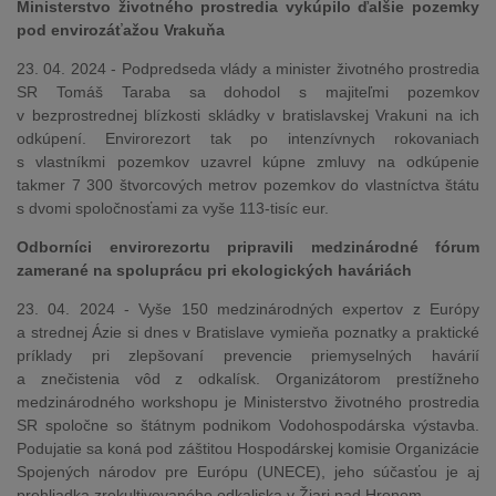
Ministerstvo životného prostredia vykúpilo ďalšie pozemky
pod envirozáťažou Vrakuňa
23. 04. 2024 - Podpredseda vlády a minister životného prostredia
SR Tomáš Taraba sa dohodol s majiteľmi pozemkov
v bezprostrednej blízkosti skládky v bratislavskej Vrakuni na ich
odkúpení. Envirorezort tak po intenzívnych rokovaniach
s vlastníkmi pozemkov uzavrel kúpne zmluvy na odkúpenie
takmer 7 300 štvorcových metrov pozemkov do vlastníctva štátu
s dvomi spoločnosťami za vyše 113-tisíc eur.
Odborníci envirorezortu pripravili medzinárodné fórum
zamerané na spoluprácu pri ekologických haváriách
23. 04. 2024 - Vyše 150 medzinárodných expertov z Európy
a strednej Ázie si dnes v Bratislave vymieňa poznatky a praktické
príklady pri zlepšovaní prevencie priemyselných havárií
a znečistenia vôd z odkalísk. Organizátorom prestížneho
medzinárodného workshopu je Ministerstvo životného prostredia
SR spoločne so štátnym podnikom Vodohospodárska výstavba.
Podujatie sa koná pod záštitou Hospodárskej komisie Organizácie
Spojených národov pre Európu (UNECE), jeho súčasťou je aj
prehliadka zrekultivovaného odkaliska v Žiari nad Hronom.