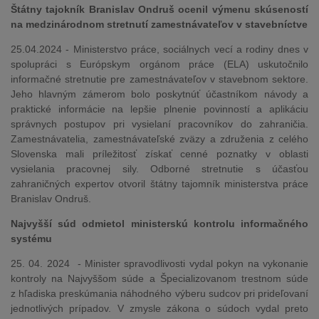
Štátny tajokník Branislav Ondruš ocenil výmenu skúseností
na medzinárodnom stretnutí zamestnávateľov v stavebníctve
25.04.2024 - Ministerstvo práce, sociálnych vecí a rodiny dnes v
spolupráci s Európskym orgánom práce (ELA) uskutočnilo
informačné stretnutie pre zamestnávateľov v stavebnom sektore.
Jeho hlavným zámerom bolo poskytnúť účastníkom návody a
praktické informácie na lepšie plnenie povinností a aplikáciu
správnych postupov pri vysielaní pracovníkov do zahraničia.
Zamestnávatelia, zamestnávateľské zväzy a združenia z celého
Slovenska mali príležitosť získať cenné poznatky v oblasti
vysielania pracovnej sily. Odborné stretnutie s účasťou
zahraničných expertov otvoril štátny tajomník ministerstva práce
Branislav Ondruš.
Najvyšší súd odmietol ministerskú kontrolu informačného
systému
25. 04. 2024 - Minister spravodlivosti vydal pokyn na vykonanie
kontroly na Najvyššom súde a Špecializovanom trestnom súde
z hľadiska preskúmania náhodného výberu sudcov pri prideľovaní
jednotlivých prípadov. V zmysle zákona o súdoch vydal preto