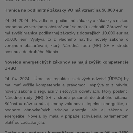
Hranica na podlimitné zákazky VO má vzrásť na 50.000 eur
24. 04. 2024 - Pravidlá pre podlimitné zákazky a zákazky s nízkou
hodnotou vo verejnom obstarávaní sa majú zjednotiť. Zároveň sa
má zvýšiť hranica podlimitnej zákazky z doterajších 10.000 eur na
50.000 eur. Vyplýva to z vládneho návrhu novely zákona o
verejnom obstarávaní, ktorý Národná rada (NR) SR v stredu
posunula do druhého čítania.
Novelou energetických zákonov sa majú zvýšiť kompetencie
ÚRSO
24. 04. 2024 - Úrad pre reguláciu sieťových odvetví (ÚRSO) by
mal mať vyššie kompetencie a právomoci. Vyplýva to z návrhu
novely zákona o regulácii v sieťových odvetviach, ktorý poslanci
Národnej rady (NR) SR v stredu posunuli do druhého čítania.
Súčasťou návrhu sú aj zmeny zákonov o tepelnej energetike, o
podpore obnoviteľných zdrojov energie, ale aj zákona o
energetike. Novela by mala v prípade schválenia parlamentom
platiť od začiatku júla.
Dotácia na podporu humanitárnej pomoci sa zvýši na 1500