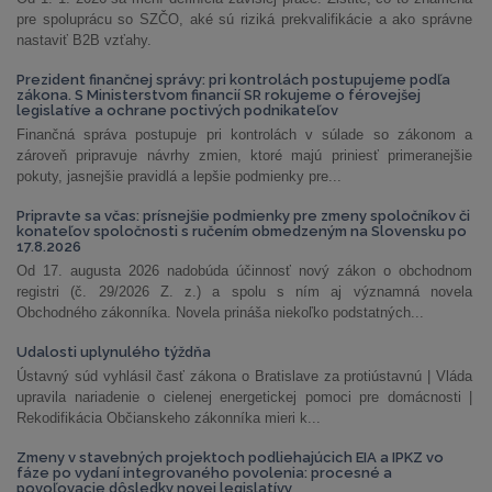
pre spoluprácu so SZČO, aké sú riziká prekvalifikácie a ako správne
nastaviť B2B vzťahy.
Prezident finančnej správy: pri kontrolách postupujeme podľa
zákona. S Ministerstvom financií SR rokujeme o férovejšej
legislatíve a ochrane poctivých podnikateľov
Finančná správa postupuje pri kontrolách v súlade so zákonom a
zároveň pripravuje návrhy zmien, ktoré majú priniesť primeranejšie
pokuty, jasnejšie pravidlá a lepšie podmienky pre...
Pripravte sa včas: prísnejšie podmienky pre zmeny spoločníkov či
konateľov spoločnosti s ručením obmedzeným na Slovensku po
17.8.2026
Od 17. augusta 2026 nadobúda účinnosť nový zákon o obchodnom
registri (č. 29/2026 Z. z.) a spolu s ním aj významná novela
Obchodného zákonníka. Novela prináša niekoľko podstatných...
Udalosti uplynulého týždňa
Ústavný súd vyhlásil časť zákona o Bratislave za protiústavnú | Vláda
upravila nariadenie o cielenej energetickej pomoci pre domácnosti |
Rekodifikácia Občianskeho zákonníka mieri k...
Zmeny v stavebných projektoch podliehajúcich EIA a IPKZ vo
fáze po vydaní integrovaného povolenia: procesné a
povoľovacie dôsledky novej legislatívy