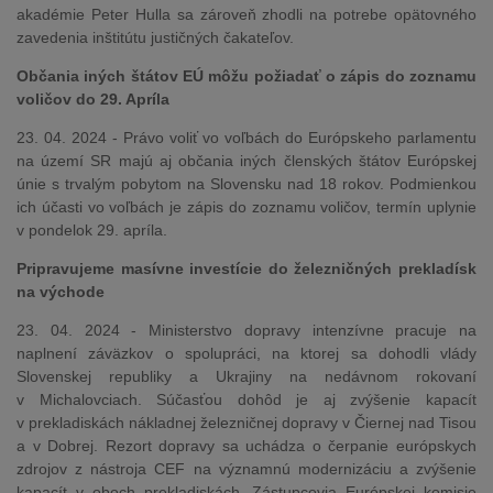
akadémie Peter Hulla sa zároveň zhodli na potrebe opätovného
zavedenia inštitútu justičných čakateľov.
Občania iných štátov EÚ môžu požiadať o zápis do zoznamu
voličov do 29. Apríla
23. 04. 2024 - Právo voliť vo voľbách do Európskeho parlamentu
na území SR majú aj občania iných členských štátov Európskej
únie s trvalým pobytom na Slovensku nad 18 rokov. Podmienkou
ich účasti vo voľbách je zápis do zoznamu voličov, termín uplynie
v pondelok 29. apríla.
Pripravujeme masívne investície do železničných prekladísk
na východe
23. 04. 2024 - Ministerstvo dopravy intenzívne pracuje na
naplnení záväzkov o spolupráci, na ktorej sa dohodli vlády
Slovenskej republiky a Ukrajiny na nedávnom rokovaní
v Michalovciach. Súčasťou dohôd je aj zvýšenie kapacít
v prekladiskách nákladnej železničnej dopravy v Čiernej nad Tisou
a v Dobrej. Rezort dopravy sa uchádza o čerpanie európskych
zdrojov z nástroja CEF na významnú modernizáciu a zvýšenie
kapacít v oboch prekladiskách. Zástupcovia Európskej komisie