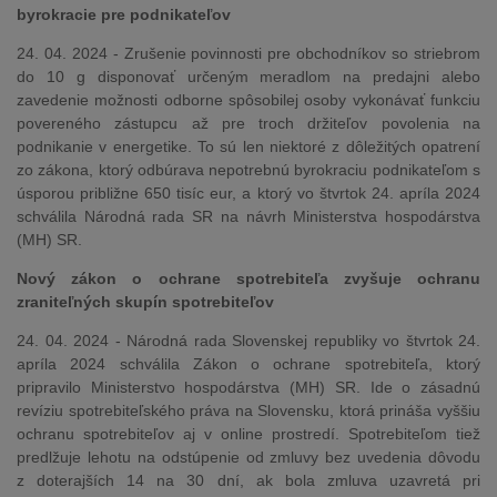
byrokracie pre podnikateľov
24. 04. 2024 - Zrušenie povinnosti pre obchodníkov so striebrom
do 10 g disponovať určeným meradlom na predajni alebo
zavedenie možnosti odborne spôsobilej osoby vykonávať funkciu
povereného zástupcu až pre troch držiteľov povolenia na
podnikanie v energetike. To sú len niektoré z dôležitých opatrení
zo zákona, ktorý odbúrava nepotrebnú byrokraciu podnikateľom s
úsporou približne 650 tisíc eur, a ktorý vo štvrtok 24. apríla 2024
schválila Národná rada SR na návrh Ministerstva hospodárstva
(MH) SR.
Nový zákon o ochrane spotrebiteľa zvyšuje ochranu
zraniteľných skupín spotrebiteľov
24. 04. 2024 - Národná rada Slovenskej republiky vo štvrtok 24.
apríla 2024 schválila Zákon o ochrane spotrebiteľa, ktorý
pripravilo Ministerstvo hospodárstva (MH) SR. Ide o zásadnú
revíziu spotrebiteľského práva na Slovensku, ktorá prináša vyššiu
ochranu spotrebiteľov aj v online prostredí. Spotrebiteľom tiež
predlžuje lehotu na odstúpenie od zmluvy bez uvedenia dôvodu
z doterajších 14 na 30 dní, ak bola zmluva uzavretá pri