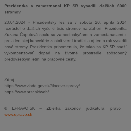
Prezidentka a zamestnanci KP SR vysadili ďalších 6000
stromov
20.04.2024 - Prezidentský les sa v sobotu 20. apríla 2024
rozrástol o ďalších vyše 6 tisíc stromov na Záhorí. Prezidentka
Zuzana Čaputová spolu so zamestnakyňami a zamestanacami z
prezidentskej kancelárie zostali verní tradícii a aj tento rok vysadili
nové stromy. Prezidentka pripomenula, že takto sa KP SR snaží
vykompenzovať dopad na životné prostredie spôsobený
predovšetkým letmi na pracovné cesty.
Zdroj:
https://www.vlada.gov.sk//tlacove-spravy/
https://www.nrsr.sk/web/
© EPRAVO.SK – Zbierka zákonov, judikatúra, právo |
www.epravo.sk