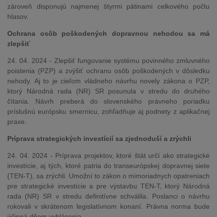
zároveň disponujú najmenej štyrmi pätinami celkového počtu
hlasov.
Ochrana osôb poškodených dopravnou nehodou sa má
zlepšiť
24. 04. 2024 - Zlepšiť fungovanie systému povinného zmluvného
poistenia (PZP) a zvýšiť ochranu osôb poškodených v dôsledku
nehody. Aj to je cieľom vládneho návrhu novely zákona o PZP,
ktorý Národná rada (NR) SR posunula v stredu do druhého
čítania. Návrh preberá do slovenského právneho poriadku
príslušnú európsku smernicu, zohľadňuje aj podnety z aplikačnej
praxe.
Príprava strategických investícií sa zjednoduší a zrýchli
24. 04. 2024 - Príprava projektov, ktoré štát určí ako strategické
investície, aj tých, ktoré patria do transeurópskej dopravnej siete
(TEN-T), sa zrýchli. Umožní to zákon o mimoriadnych opatreniach
pre strategické investície a pre výstavbu TEN-T, ktorý Národná
rada (NR) SR v stredu definitívne schválila. Poslanci o návrhu
rokovali v skrátenom legislatívnom konaní. Právna norma bude
účinná dňom vyhlásenia.