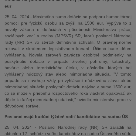
eur
25. 04. 2024 - Maximálna suma dotácie na podporu humanitárnej
pomoci pre fyzickú osobu sa zvýši na 1500 eur. Vyplýva to z
novely zákona o dotáciách v pôsobnosti Ministerstva práce,
sociálnych vecí a rodiny (MPSVR) SR, ktorú poslanci Národnej
rady (NR) SR vo štvrtok definitívne schválili. O právnej norme
rokovali v skrátenom legislatívnom konaní. Účinná bude dňom
vyhlásenia. Novela zároveň zavádza osobitné podmienky na
poskytnutie dotácie v prípade živelnej pohromy, katastrofy,
havárie alebo teroristického útoku, v dôsledku ktorých bol
vyhlásený núdzový stav alebo mimoriadna situácia. "V tomto
prípade sa navrhuje vždy pri vyhlásení núdzového stavu alebo
mimoriadnej situácie poskytnúť dotáciu najviac v sume 1500 eur,
čo sa môže v priebehu rozpočtového roka viackrát opakovať, ak
dôjde k ďalšej mimoriadnej udalosti," uviedlo ministerstvo práce v
dôvodovej správe.
Poslanci majú budúci týždeň voliť kandidátov na sudcu ÚS
25. 04. 2024 - Poslanci Národnej rady (NR) SR zaradili na
aktuálnu 12. schôdzu voľbu kandidátov na sudcu Ústavného súdu