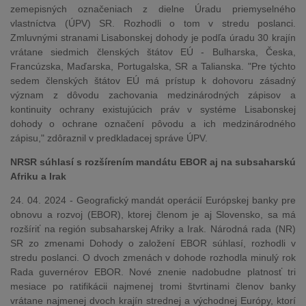
zemepisných označeniach z dielne Úradu priemyselného
vlastníctva (ÚPV) SR. Rozhodli o tom v stredu poslanci.
Zmluvnými stranami Lisabonskej dohody je podľa úradu 30 krajín
vrátane siedmich členských štátov EÚ - Bulharska, Česka,
Francúzska, Maďarska, Portugalska, SR a Talianska. "Pre týchto
sedem členských štátov EÚ má prístup k dohovoru zásadný
význam z dôvodu zachovania medzinárodných zápisov a
kontinuity ochrany existujúcich práv v systéme Lisabonskej
dohody o ochrane označení pôvodu a ich medzinárodného
zápisu," zdôraznil v predkladacej správe ÚPV.
NRSR súhlasí s rozšírením mandátu EBOR aj na subsaharskú
Afriku a Irak
24. 04. 2024 - Geografický mandát operácií Európskej banky pre
obnovu a rozvoj (EBOR), ktorej členom je aj Slovensko, sa má
rozšíriť na región subsaharskej Afriky a Irak. Národná rada (NR)
SR zo zmenami Dohody o založení EBOR súhlasí, rozhodli v
stredu poslanci. O dvoch zmenách v dohode rozhodla minulý rok
Rada guvernérov EBOR. Nové znenie nadobudne platnosť tri
mesiace po ratifikácii najmenej tromi štvrtinami členov banky
vrátane najmenej dvoch krajín strednej a východnej Európy, ktorí