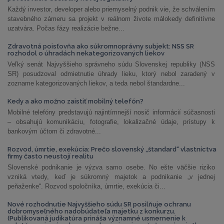
Každý investor, developer alebo priemyselný podnik vie, že schválením
stavebného zámeru sa projekt v reálnom živote málokedy definitívne
uzatvára. Počas fázy realizácie bežne...
Zdravotná poisťovňa ako súkromnoprávny subjekt: NSS SR
rozhodol o úhradách nekategorizovaných liekov
Veľký senát Najvyššieho správneho súdu Slovenskej republiky (NSS
SR) posudzoval odmietnutie úhrady lieku, ktorý nebol zaradený v
zozname kategorizovaných liekov, a teda nebol štandardne...
Kedy a ako možno zaistiť mobilný telefón?
Mobilné telefóny predstavujú najintímnejší nosič informácií súčasnosti
– obsahujú komunikáciu, fotografie, lokalizačné údaje, prístupy k
bankovým účtom či zdravotné...
Rozvod, úmrtie, exekúcia: Prečo slovenský „štandard“ vlastníctva
firmy často neustojí realitu
Slovenské podnikanie je výzva samo osebe. No ešte väčšie riziko
vzniká vtedy, keď je súkromný majetok a podnikanie „v jednej
peňaženke“. Rozvod spoločníka, úmrtie, exekúcia či...
Nové rozhodnutie Najvyššieho súdu SR posilňuje ochranu
dobromyseľného nadobúdateľa majetku z konkurzu.
(Publikovaná judikatúra prináša významné usmernenie k