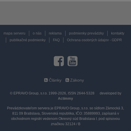
mapa serveru
o nás
reklama
podmienky prevádzky
kontakty
publikačné podmienky
FAQ
Ochrana osobných údajov - GDPR
Články
Zákony
© EPRAVO Group, s.r.o. 1999-2026, ISSN 2644-5328
developed by
Actimmy
Prevádzkovateľom servera je EPRAVO Group, s.r.o. so sídlom Zámocká 3,
811 09 Bratislava, Slovenská republika, IČO: 35889993, zapísaná v
obchodnom registri vedenom Okresný súd Bratislava I. pod spisovou
značkou 32124 / B