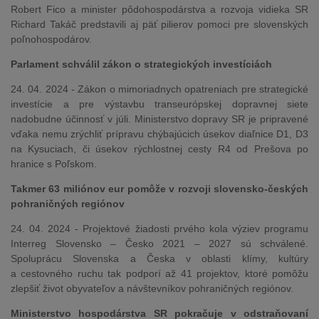
Robert Fico a minister pôdohospodárstva a rozvoja vidieka SR
Richard Takáč predstavili aj päť pilierov pomoci pre slovenských
poľnohospodárov.
Parlament schválil zákon o strategických investíciách
24. 04. 2024 - Zákon o mimoriadnych opatreniach pre strategické
investície a pre výstavbu transeurópskej dopravnej siete
nadobudne účinnosť v júli. Ministerstvo dopravy SR je pripravené
vďaka nemu zrýchliť prípravu chýbajúcich úsekov diaľnice D1, D3
na Kysuciach, či úsekov rýchlostnej cesty R4 od Prešova po
hranice s Poľskom.
Takmer 63 miliónov eur pomôže v rozvoji slovensko-českých
pohraničných regiónov
24. 04. 2024 - Projektové žiadosti prvého kola výziev programu
Interreg Slovensko – Česko 2021 – 2027 sú schválené.
Spoluprácu Slovenska a Česka v oblasti klímy, kultúry
a cestovného ruchu tak podporí až 41 projektov, ktoré pomôžu
zlepšiť život obyvateľov a návštevníkov pohraničných regiónov.
Ministerstvo hospodárstva SR pokračuje v odstraňovaní