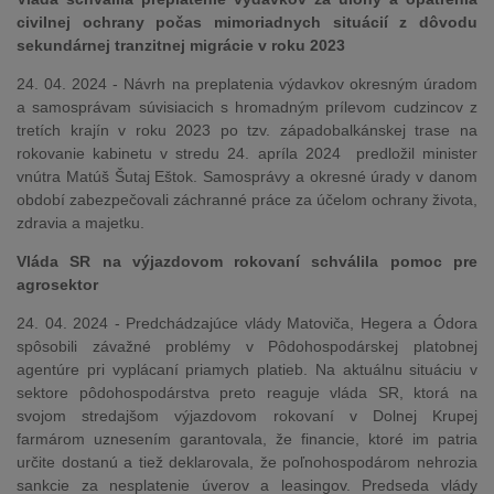
civilnej ochrany počas mimoriadnych situácií z dôvodu
sekundárnej tranzitnej migrácie v roku 2023
24. 04. 2024 - Návrh na preplatenia výdavkov okresným úradom
a samosprávam súvisiacich s hromadným prílevom cudzincov z
tretích krajín v roku 2023 po tzv. západobalkánskej trase na
rokovanie kabinetu v stredu 24. apríla 2024 predložil minister
vnútra Matúš Šutaj Eštok. Samosprávy a okresné úrady v danom
období zabezpečovali záchranné práce za účelom ochrany života,
zdravia a majetku.
Vláda SR na výjazdovom rokovaní schválila pomoc pre
agrosektor
24. 04. 2024 - Predchádzajúce vlády Matoviča, Hegera a Ódora
spôsobili závažné problémy v Pôdohospodárskej platobnej
agentúre pri vyplácaní priamych platieb. Na aktuálnu situáciu v
sektore pôdohospodárstva preto reaguje vláda SR, ktorá na
svojom stredajšom výjazdovom rokovaní v Dolnej Krupej
farmárom uznesením garantovala, že financie, ktoré im patria
určite dostanú a tiež deklarovala, že poľnohospodárom nehrozia
sankcie za nesplatenie úverov a leasingov. Predseda vlády