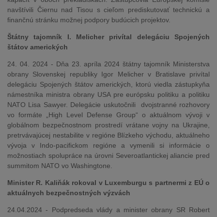
navštívili Čiernu nad Tisou s cieľom prediskutovať technickú a
finančnú stránku možnej podpory budúcich projektov.
Štátny tajomník I. Melicher privítal delegáciu Spojených
štátov amerických
24. 04. 2024 - Dňa 23. apríla 2024 štátny tajomník Ministerstva
obrany Slovenskej republiky Igor Melicher v Bratislave privítal
delegáciu Spojených štátov amerických, ktorú viedla zástupkyňa
námestníka ministra obrany USA pre európsku politiku a politiku
NATO Lisa Sawyer. Delegácie uskutočnili dvojstranné rozhovory
vo formáte „High Level Defense Group“ o aktuálnom vývoji v
globálnom bezpečnostnom prostredí vrátane vojny na Ukrajine,
pretrvávajúcej nestabilite v regióne Blízkeho východu, aktuálneho
vývoja v Indo-pacifickom regióne a vymenili si informácie o
možnostiach spolupráce na úrovni Severoatlantickej aliancie pred
summitom NATO vo Washingtone.
Minister R. Kaliňák rokoval v Luxemburgu s partnermi z EÚ o
aktuálnych bezpečnostných výzvách
24.04.2024 - Podpredseda vlády a minister obrany SR Robert