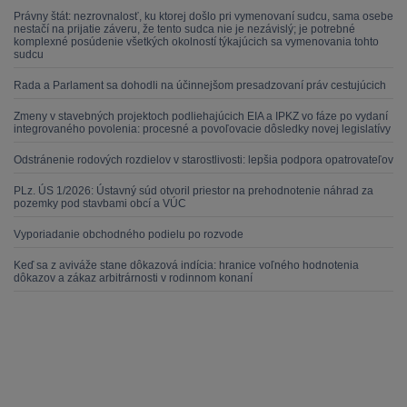
Právny štát: nezrovnalosť, ku ktorej došlo pri vymenovaní sudcu, sama osebe
nestačí na prijatie záveru, že tento sudca nie je nezávislý; je potrebné
komplexné posúdenie všetkých okolností týkajúcich sa vymenovania tohto
sudcu
Rada a Parlament sa dohodli na účinnejšom presadzovaní práv cestujúcich
Zmeny v stavebných projektoch podliehajúcich EIA a IPKZ vo fáze po vydaní
integrovaného povolenia: procesné a povoľovacie dôsledky novej legislatívy
Odstránenie rodových rozdielov v starostlivosti: lepšia podpora opatrovateľov
PLz. ÚS 1/2026: Ústavný súd otvoril priestor na prehodnotenie náhrad za
pozemky pod stavbami obcí a VÚC
Vyporiadanie obchodného podielu po rozvode
Keď sa z aviváže stane dôkazová indícia: hranice voľného hodnotenia
dôkazov a zákaz arbitrárnosti v rodinnom konaní