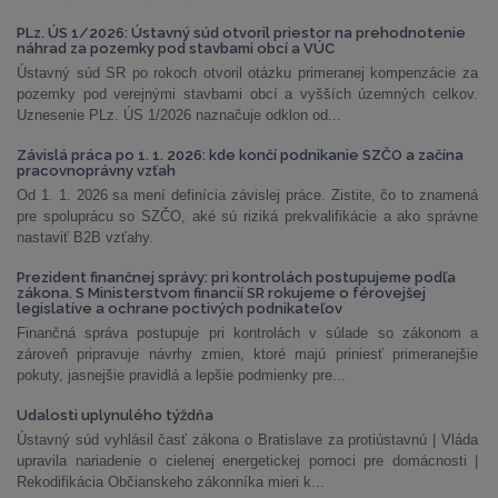
PLz. ÚS 1/2026: Ústavný súd otvoril priestor na prehodnotenie
náhrad za pozemky pod stavbami obcí a VÚC
Ústavný súd SR po rokoch otvoril otázku primeranej kompenzácie za
pozemky pod verejnými stavbami obcí a vyšších územných celkov.
Uznesenie PLz. ÚS 1/2026 naznačuje odklon od...
Závislá práca po 1. 1. 2026: kde končí podnikanie SZČO a začína
pracovnoprávny vzťah
Od 1. 1. 2026 sa mení definícia závislej práce. Zistite, čo to znamená
pre spoluprácu so SZČO, aké sú riziká prekvalifikácie a ako správne
nastaviť B2B vzťahy.
Prezident finančnej správy: pri kontrolách postupujeme podľa
zákona. S Ministerstvom financií SR rokujeme o férovejšej
legislatíve a ochrane poctivých podnikateľov
Finančná správa postupuje pri kontrolách v súlade so zákonom a
zároveň pripravuje návrhy zmien, ktoré majú priniesť primeranejšie
pokuty, jasnejšie pravidlá a lepšie podmienky pre...
Udalosti uplynulého týždňa
Ústavný súd vyhlásil časť zákona o Bratislave za protiústavnú | Vláda
upravila nariadenie o cielenej energetickej pomoci pre domácnosti |
Rekodifikácia Občianskeho zákonníka mieri k...