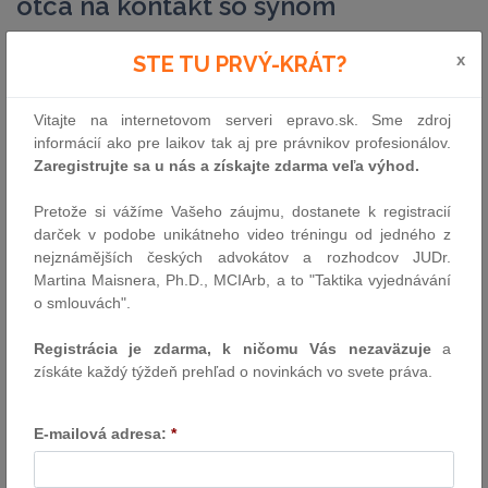
otca na kontakt so synom
Európsky súd pre ľudské práva (EĽSP) vyniesol rozsudok v
x
STE TU PRVÝ-KRÁT?
prípade L. B. proti Slovenskej republike, podľa ktorého
Slovensko porušilo právo otca na rodinný život. Prípad sa
Vitajte na internetovom serveri epravo.sk. Sme zdroj
týkal dlhého a neefektívneho súdneho konania o úprave
informácií ako pre laikov tak aj pre právnikov profesionálov.
styku s jeho maloletým synom. Európsky súd priznal
Zaregistrujte sa u nás a získajte zdarma veľa výhod.
sťažovateľovi odškodné vo výške 9-tisíc eur.
Pretože si vážíme Vašeho záujmu, dostanete k registracií
Prípad sa začal v roku 2019 na Okresnom súde v Novom Meste
darček v podobe unikátneho video tréningu od jedného z
nad Váhom, kedy otec žiadal o úpravu kontaktu so svojím synom,
nejznámějších českých advokátov a rozhodcov JUDr.
ktorý mal vtedy 7 rokov. O rok neskôr súd nariadil asistovaný styk
Martina Maisnera, Ph.D., MCIArb, a to "Taktika vyjednávání
medzi otcom a synom, aby sa dieťa postupne zvyklo tráviť čas s
o smlouvách".
otcom bez asistencie. Napriek tomuto opatreniu sa väčšina
stretnutí neuskutočnila, alebo neplnila svoj účel a preto nedošlo k
Registrácia je zdarma, k ničomu Vás nezaväzuje
a
zlepšeniu vzťahov. V roku 2022 súd zveril dieťa do starostlivosti
získáte každý týždeň prehľad o novinkách vo svete práva.
matky a nariadil obom rodičom absolvovať psychologické
poradenstvo, po ktorom mal otec možnosť tráviť čas so synom
každý druhý víkend. Ani to však neviedlo k obnove kontaktu medzi
E-mailová adresa:
*
otcom a dieťaťom.
Sťažovateľ sa dvakrát obrátil na Ústavný súd SR, kde tvrdil, že