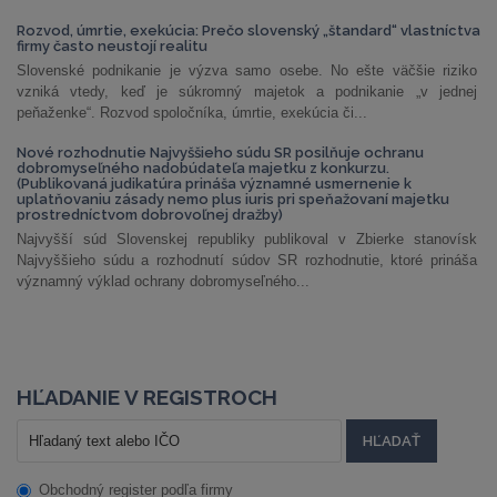
Rozvod, úmrtie, exekúcia: Prečo slovenský „štandard“ vlastníctva
firmy často neustojí realitu
Slovenské podnikanie je výzva samo osebe. No ešte väčšie riziko
vzniká vtedy, keď je súkromný majetok a podnikanie „v jednej
peňaženke“. Rozvod spoločníka, úmrtie, exekúcia či...
Nové rozhodnutie Najvyššieho súdu SR posilňuje ochranu
dobromyseľného nadobúdateľa majetku z konkurzu.
(Publikovaná judikatúra prináša významné usmernenie k
uplatňovaniu zásady nemo plus iuris pri speňažovaní majetku
prostredníctvom dobrovoľnej dražby)
Najvyšší súd Slovenskej republiky publikoval v Zbierke stanovísk
Najvyššieho súdu a rozhodnutí súdov SR rozhodnutie, ktoré prináša
významný výklad ochrany dobromyseľného...
HĽADANIE V REGISTROCH
Obchodný register podľa firmy