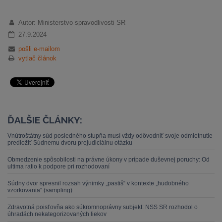
Autor: Ministerstvo spravodlivosti SR
27.9.2024
pošli e-mailom
vytlač článok
ĎALŠIE ČLÁNKY:
Vnútroštátny súd posledného stupňa musí vždy odôvodniť svoje odmietnutie
predložiť Súdnemu dvoru prejudiciálnu otázku
Obmedzenie spôsobilosti na právne úkony v prípade duševnej poruchy: Od
ultima ratio k podpore pri rozhodovaní
Súdny dvor spresnil rozsah výnimky „pastiš“ v kontexte „hudobného
vzorkovania“ (sampling)
Zdravotná poisťovňa ako súkromnoprávny subjekt: NSS SR rozhodol o
úhradách nekategorizovaných liekov