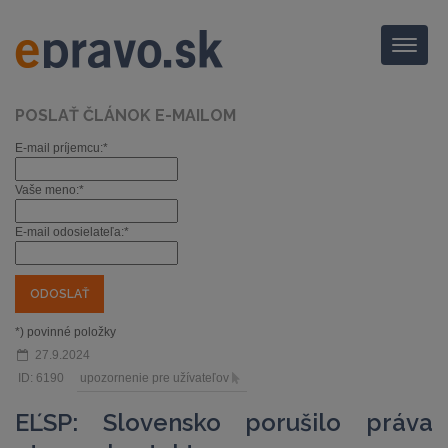
Menu
POSLAŤ ČLÁNOK E-MAILOM
E-mail príjemcu:*
Vaše meno:*
E-mail odosielateľa:*
*) povinné položky
27.9.2024
ID: 6190
upozornenie pre užívateľov
EĽSP: Slovensko porušilo práva