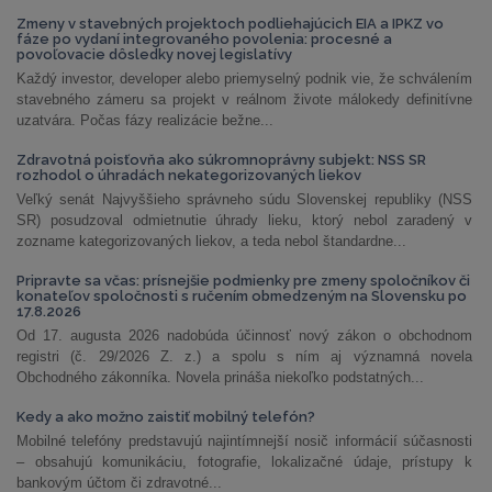
Zmeny v stavebných projektoch podliehajúcich EIA a IPKZ vo
fáze po vydaní integrovaného povolenia: procesné a
povoľovacie dôsledky novej legislatívy
Každý investor, developer alebo priemyselný podnik vie, že schválením
stavebného zámeru sa projekt v reálnom živote málokedy definitívne
uzatvára. Počas fázy realizácie bežne...
Zdravotná poisťovňa ako súkromnoprávny subjekt: NSS SR
rozhodol o úhradách nekategorizovaných liekov
Veľký senát Najvyššieho správneho súdu Slovenskej republiky (NSS
SR) posudzoval odmietnutie úhrady lieku, ktorý nebol zaradený v
zozname kategorizovaných liekov, a teda nebol štandardne...
Pripravte sa včas: prísnejšie podmienky pre zmeny spoločníkov či
konateľov spoločnosti s ručením obmedzeným na Slovensku po
17.8.2026
Od 17. augusta 2026 nadobúda účinnosť nový zákon o obchodnom
registri (č. 29/2026 Z. z.) a spolu s ním aj významná novela
Obchodného zákonníka. Novela prináša niekoľko podstatných...
Kedy a ako možno zaistiť mobilný telefón?
Mobilné telefóny predstavujú najintímnejší nosič informácií súčasnosti
– obsahujú komunikáciu, fotografie, lokalizačné údaje, prístupy k
bankovým účtom či zdravotné...