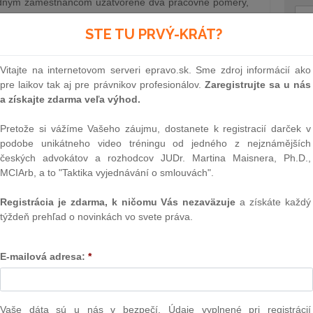
edným zamestnancom uzatvorené dva pracovné pomery,
ý čas v rámci jednej pracovnej zmluvy počas doby
STE TU PRVÝ-KRÁT?
plývajúcej z inej pracovnej zmluvy uzatvorenej s týmto
u odpovedal Súdny dvor Európskej únie vo svojom
Text
Vitajte na internetovom serveri epravo.sk. Sme zdroj informácií ako
ležal & Partners)
29.6.2021
pre laikov tak aj pre právnikov profesionálov.
Zaregistrujte sa u nás
a získajte zdarma veľa výhod.
Pretože si vážíme Vašeho záujmu, dostanete k registracií darček v
timonopolný úrad Slovenskej republiky
podobe unikátneho video tréningu od jedného z nejznámějších
om, ktorú Komisia uznala zodpovednou
českých advokátov a rozhodcov JUDr. Martina Maisnera, Ph.D.,
ného postavenia na trhu s určitými
MCIArb, a to "Taktika vyjednávání o smlouvách".
ami, mohli sankcionovať aj slovenské
Registrácia je zdarma, k ničomu Vás nezaväzuje
a získáte každý
tia dominantného postavenia na trhu s
týždeň prehľad o novinkách vo svete práva.
NAJ
 službami
a týkajúci sa porušení, ktoré sú totožné s porušeniami
PLz. Ú
na pr
E-mailová adresa:
*
ieto vnútroštátne orgány strácajú v tejto oblasti svoju
stavb
Ústav
prime
24.6.2021
verejn
Vaše dáta sú u nás v bezpečí. Údaje vyplnené pri registrácií