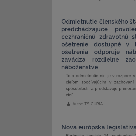
Odmietnutie členského štá
predchádzajúce povol
cezhraničnú zdravotnú s
ošetrenie dostupné v 
ošetrenia odporuje ná
zavádza rozdielne za
náboženstve
Toto odmietnutie nie je v rozpore 
cieľom spočívajúcim v zachovaní 
spôsobilosti, a predstavuje primera
cieľ.
Autor: TS CURIA
Nová európska legislatíva
Európska komisia 24. septembra 20