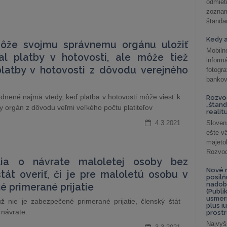
odmiet
zoznam
štandar
Kedy a
môže svojmu správnemu orgánu uložiť
Mobiln
al platby v hotovosti, ale môže tiež
inform
latby v hotovosti z dôvodu verejného
fotog
bankov
nené najmä vtedy, keď platba v hotovosti môže viesť k
Rozvod
„štand
orgán z dôvodu veľmi veľkého počtu platiteľov
realit
4.3.2021
Sloven
ešte v
majeto
Rozvod 
utia o návrate maloletej osoby bez
Nové r
tát overiť, či je pre maloletú osobu v
posil
nadob
 primerané prijatie
(Publi
usmer
 nie je zabezpečené primerané prijatie, členský štát
plus i
návrate.
prostr
Najvyš