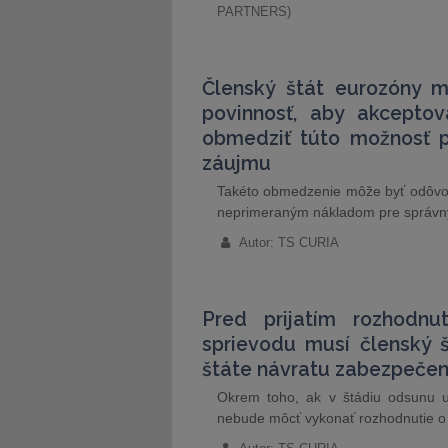
PARTNERS)
Členský štát eurozóny 
povinnosť, aby akceptov
obmedziť túto možnosť p
záujmu
Takéto obmedzenie môže byť odôvod
neprimeraným nákladom pre správny 
Autor: TS CURIA
Pred prijatím rozhodn
sprievodu musí členský š
štáte návratu zabezpečené
Okrem toho, ak v štádiu odsunu už
nebude môcť vykonať rozhodnutie o 