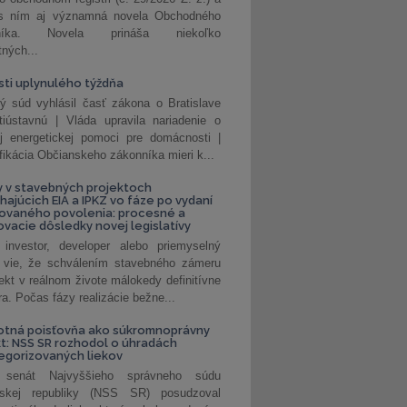
 s ním aj významná novela Obchodného
nníka. Novela prináša niekoľko
tných...
ti uplynulého týždňa
ý súd vyhlásil časť zákona o Bratislave
tiústavnú | Vláda upravila nariadenie o
ej energetickej pomoci pre domácnosti |
fikácia Občianskeho zákonníka mieri k...
 v stavebných projektoch
hajúcich EIA a IPKZ vo fáze po vydaní
rovaného povolenia: procesné a
vacie dôsledky novej legislatívy
investor, developer alebo priemyselný
 vie, že schválením stavebného zámeru
jekt v reálnom živote málokedy definitívne
a. Počas fázy realizácie bežne...
otná poisťovňa ako súkromnoprávny
t: NSS SR rozhodol o úhradách
egorizovaných liekov
 senát Najvyššieho správneho súdu
nskej republiky (NSS SR) posudzoval