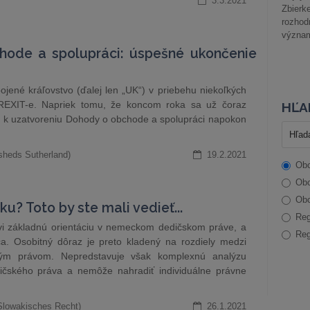
3.3.2021
Zbier
rozhod
význam
hode a spolupráci: úspešné ukončenie
ojené kráľovstvo (ďalej len „UK“) v priebehu niekoľkých
 BREXIT-e. Napriek tomu, že koncom roka sa už čoraz
HĽA
K, k uzatvoreniu Dohody o obchode a spolupráci napokon
sheds Sutherland)
19.2.2021
Obc
Obc
Obc
u? Toto by ste mali vedieť...
Reg
ovi základnú orientáciu v nemeckom dedičskom práve, a
Reg
ča. Osobitný dôraz je preto kladený na rozdiely medzi
ým právom. Nepredstavuje však komplexnú analýzu
čského práva a nemôže nahradiť individuálne právne
Slowakisches Recht)
26.1.2021