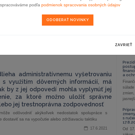
celkov
spracováváme podľa
podmienok spracovania osobných údajov
odklon 
ovensko a fenomén gold-platingu
Závisl
veta platí aj v prípade transpozície smerníc Európskej
podni
vzťah
ho poriadku členských štátov. V slovenskom právnom
Od 1. 
 neodôvodneného gold-platingu. Podľa programového
Zistit
ou z hlavných priorít vlády je vytvorenie efektívneho…
ZAVRIEŤ
aké sú
KA AND PARTNERS)
18.6.2021
nastav
Prezid
postu
financ
dlieha administratívnemu vyšetrovaniu
a och
 s využitím dôverných informácií, má
Finanč
súlade
k by z jej odpovedí mohla vyplynúť jej
zmien,
nie, za ktoré možno uložiť správne
jasnejš
alebo jej trestnoprávna zodpovednosť
Pripra
môže odôvodniť akýkoľvek nedostatok spolupráce s
zmeny 
s ruč
 dostaviť sa na vypočutie alebo zdržiavaciu taktiku
17.8.2
17.6.2021
Od 17.
zákon 