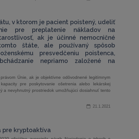
tu, v ktorom je pacient poistený, udeliť
enie pre preplatenie nákladov na
tarostlivosť, ak je účinné nemocničné
tomto štáte, ale používaný spôsob
boženskému presvedčeniu poistenca,
obchádzanie nepriamo založené na
s právom Únie, ak je objektívne odôvodnené legitímnym
kapacity pre poskytovanie ošetrenia alebo lekárskej
ný a nevyhnutný prostriedok umožňujúci dosiahnuť tento
21.1.2021
 pre kryptoaktíva
20 oficiálne zverejnila návrh Nariadenia o trhoch s