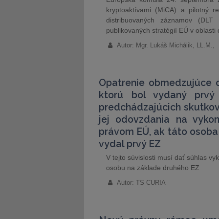
kryptoaktívami (MiCA) a pilotný re
distribuovaných záznamov (DLT P
publikovaných stratégií EÚ v oblasti 
Autor: Mgr. Lukáš Michálik, LL.M.,
Opatrenie obmedzujúce o
ktorú bol vydaný prvý
predchádzajúcich skutkov
jej odovzdania na vykon
právom EÚ, ak táto osoba 
vydal prvý EZ
V tejto súvislosti musí dať súhlas v
osobu na základe druhého EZ
Autor: TS CURIA