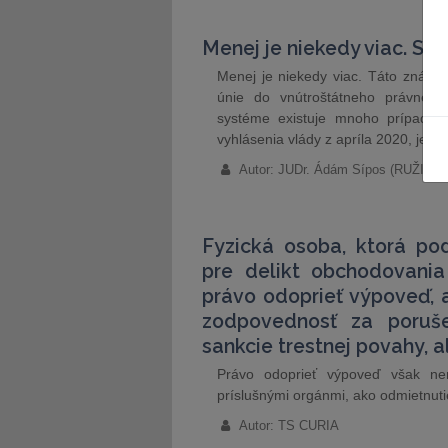
Menej je niekedy viac. Sl
Menej je niekedy viac. Táto známa 
únie do vnútroštátneho právne
systéme existuje mnoho prípadov
vyhlásenia vlády z apríla 2020, jedn
Autor: JUDr. Ádám Sípos (RUŽIČ
Fyzická osoba, ktorá po
pre delikt obchodovania
právo odoprieť výpoveď, a
zodpovednosť za poruše
sankcie trestnej povahy, 
Právo odoprieť výpoveď však ne
príslušnými orgánmi, ako odmietnutie
Autor: TS CURIA