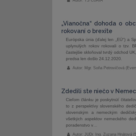
Autor: TS CURIA
„Vianočna“ dohoda o obc
rokovaní o brexite
Európska únia (ďalej len „EÚ“) a Sp
uplynulých rokov rokovali o tzv.
častejšie skloňoval tvrdý odchod U
predsa len došlo 24.12.2020.
Autor: Mgr. Soňa Petrovičová (Ever
Zdedili ste niečo v Nemeck
Cieľom článku je poskytnúť čitateľ
to z perspektívy slovenského dedi
slovenským a nemeckým dedičsk
všetkých aspektov nemeckého dedi
poradenstvo v…
Autor: JUDr. Ing. Zuzana Hnátová (