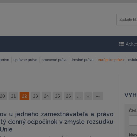
Adre
 právo
správne právo
pracovné právo
trestné právo
európske právo
osta
VYH
20
21
22
23
24
25
26
...
»
»»
Čísl
ov u jedného zamestnávateľa a právo
itý denný odpočinok v zmysle rozsudku
Únie
Náz