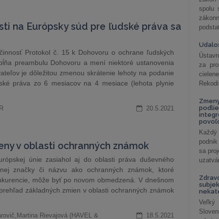
spolu
záko
ti na Európsky súd pre ľudské práva sa
podsta
Udalos
innosť Protokol č. 15 k Dohovoru o ochrane ľudských
Ústavn
opĺňa preambulu Dohovoru a mení niektoré ustanovenia
za pro
ateľov je dôležitou zmenou skrátenie lehoty na podanie
cielen
ské práva zo 6 mesiacov na 4 mesiace (lehota plynie
Rekodi
Zmeny
podlie
SR
20.5.2021
integ
povoľo
Každý 
podnik
meny v oblasti ochranných známok
sa pro
rópskej únie zasiahol aj do oblasti práva duševného
uzatvár
odnej značky či názvu ako ochranných známok, ktoré
Zdrav
konkurencie, môže byť po novom obmedzená. V dnešnom
subjek
rehľad základných zmien v oblasti ochranných známok
nekat
Veľký
Slove
arovič,Martina Rievajová (HAVEL &
18.5.2021