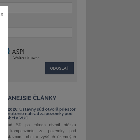
x
:
ČÍTANEJŠIE ČLÁNKY
S 1/2026: Ústavný súd otvoril priestor
ehodnotenie náhrad za pozemky pod
ami obcí a VÚC
ný súd SR po rokoch otvoril otázku
ranej kompenzácie za pozemky pod
ými stavbami obcí a vyšších územných