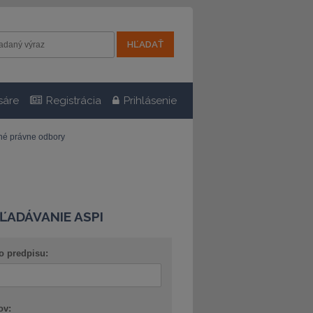
sáre
Registrácia
Prihlásenie
tné právne odbory
ĽADÁVANIE ASPI
o predpisu:
ov: