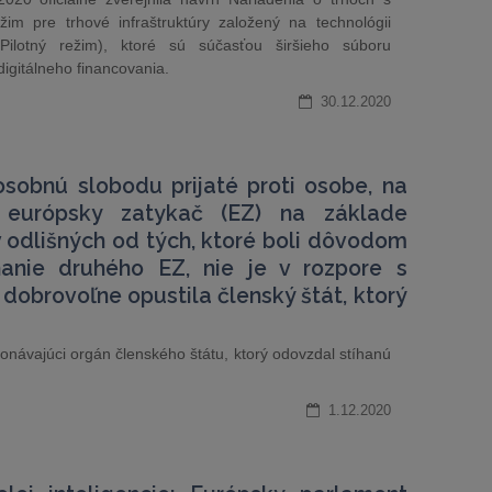
žim pre trhové infraštruktúry založený na technológii
ilotný režim), ktoré sú súčasťou širšieho súboru
digitálneho financovania.
30.12.2020
sobnú slobodu prijaté proti osobe, na
 európsky zatykač (EZ) na základe
 odlišných od tých, ktoré boli dôvodom
anie druhého EZ, nie je v rozpore s
dobrovoľne opustila členský štát, ktorý
ykonávajúci orgán členského štátu, ktorý odovzdal stíhanú
1.12.2020