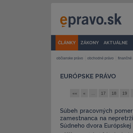
ČLÁNKY
ZÁKONY
AKTUÁLNE
občianske právo
obchodné právo
finančné
EURÓPSKE PRÁVO
««
«
...
17
18
19
Súbeh pracovných pomer
zamestnanca na nepretrž
Súdneho dvora Európskej 