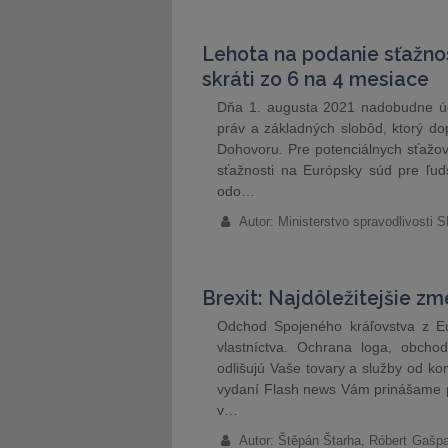
Lehota na podanie sťažnos
skráti zo 6 na 4 mesiace
Dňa 1. augusta 2021 nadobudne úč
práv a základných slobôd, ktorý d
Dohovoru. Pre potenciálnych sťažov
sťažnosti na Európsky súd pre ľud
odo…
Autor: Ministerstvo spravodlivosti 
Brexit: Najdôležitejšie z
Odchod Spojeného kráľovstva z Eu
vlastníctva. Ochrana loga, obch
odlišujú Vaše tovary a služby od 
vydaní Flash news Vám prinášame p
v…
Autor: Štěpán Štarha, Róbert Gašp