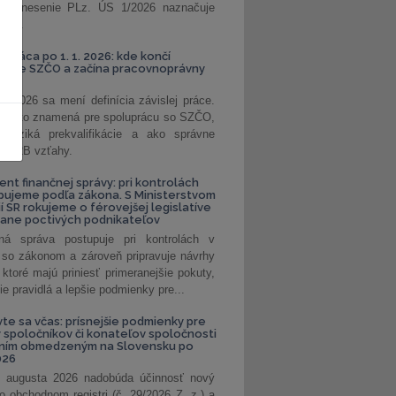
. Uznesenie PLz. ÚS 1/2026 naznačuje
od...
á práca po 1. 1. 2026: kde končí
kanie SZČO a začína pracovnoprávny
1. 2026 sa mení definícia závislej práce.
e, čo to znamená pre spoluprácu so SZČO,
 riziká prekvalifikácie a ako správne
iť B2B vzťahy.
ent finančnej správy: pri kontrolách
pujeme podľa zákona. S Ministerstvom
ií SR rokujeme o férovejšej legislatíve
rane poctivých podnikateľov
ná správa postupuje pri kontrolách v
 so zákonom a zároveň pripravuje návrhy
 ktoré majú priniesť primeranejšie pokuty,
ie pravidlá a lepšie podmienky pre...
vte sa včas: prísnejšie podmienky pre
spoločníkov či konateľov spoločnosti
ením obmedzeným na Slovensku po
026
 augusta 2026 nadobúda účinnosť nový
o obchodnom registri (č. 29/2026 Z. z.) a