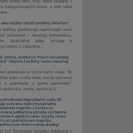
nutie úhrady lieku, ktorý nebol zaradený v
e kategorizovaných liekov, a teda nebol
dne...
 ako možno zaistiť mobilný telefón?
é telefóny predstavujú najintímnejší nosič
ácií súčasnosti – obsahujú komunikáciu,
rafie, lokalizačné údaje, prístupy k
ým účtom či zdravotné...
, úmrtie, exekúcia: Prečo slovenský
ard“ vlastníctva firmy často neustojí
u
ské podnikanie je výzva samo osebe. No
äčšie riziko vzniká vtedy, keď je súkromný
k a podnikanie „v jednej peňaženke“.
spoločníka, úmrtie, exekúcia či...
ozhodnutie Najvyššieho súdu SR
ňuje ochranu dobromyseľného
údateľa majetku z konkurzu.
kovaná judikatúra prináša významné
nenie k uplatňovaniu zásady nemo
uris pri speňažovaní majetku
edníctvom dobrovoľnej dražby)
ší súd Slovenskej republiky publikoval v