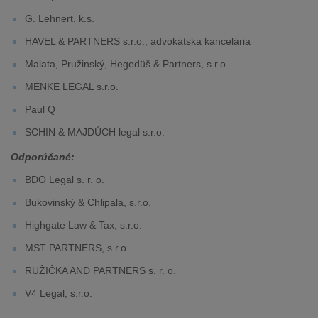
G. Lehnert, k.s.
HAVEL & PARTNERS s.r.o., advokátska kancelária
Malata, Pružinský, Hegedüš & Partners, s.r.o.
MENKE LEGAL s.r.o.
Paul Q
SCHIN & MAJDÚCH legal s.r.o.
Odporúčané:
BDO Legal s. r. o.
Bukovinský & Chlipala, s.r.o.
Highgate Law & Tax, s.r.o.
MST PARTNERS, s.r.o.
RUŽIČKA AND PARTNERS s. r. o.
V4 Legal, s.r.o.