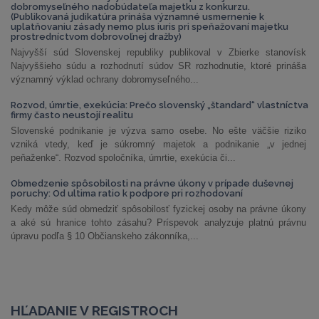
dobromyseľného nadobúdateľa majetku z konkurzu.
(Publikovaná judikatúra prináša významné usmernenie k
uplatňovaniu zásady nemo plus iuris pri speňažovaní majetku
prostredníctvom dobrovoľnej dražby)
Najvyšší súd Slovenskej republiky publikoval v Zbierke stanovísk
Najvyššieho súdu a rozhodnutí súdov SR rozhodnutie, ktoré prináša
významný výklad ochrany dobromyseľného...
Rozvod, úmrtie, exekúcia: Prečo slovenský „štandard“ vlastníctva
firmy často neustojí realitu
Slovenské podnikanie je výzva samo osebe. No ešte väčšie riziko
vzniká vtedy, keď je súkromný majetok a podnikanie „v jednej
peňaženke“. Rozvod spoločníka, úmrtie, exekúcia či...
Obmedzenie spôsobilosti na právne úkony v prípade duševnej
poruchy: Od ultima ratio k podpore pri rozhodovaní
Kedy môže súd obmedziť spôsobilosť fyzickej osoby na právne úkony
a aké sú hranice tohto zásahu? Príspevok analyzuje platnú právnu
úpravu podľa § 10 Občianskeho zákonníka,...
HĽADANIE V REGISTROCH