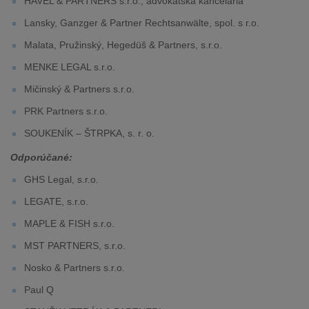
HAVEL & PARTNERS s.r.o., advokátska kancelária
Lansky, Ganzger & Partner Rechtsanwälte, spol. s r.o.
Malata, Pružinský, Hegedüš & Partners, s.r.o.
MENKE LEGAL s.r.o.
Mičinský & Partners s.r.o.
PRK Partners s.r.o.
SOUKENÍK – ŠTRPKA, s. r. o.
Odporúčané:
GHS Legal, s.r.o.
LEGATE, s.r.o.
MAPLE & FISH s.r.o.
MST PARTNERS, s.r.o.
Nosko & Partners s.r.o.
Paul Q