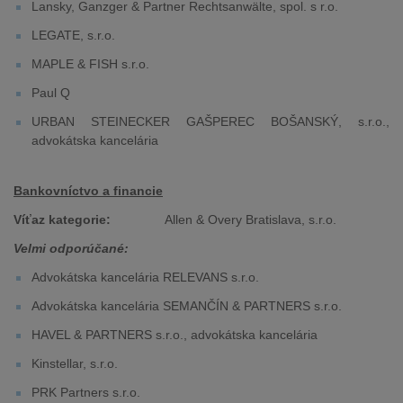
Lansky, Ganzger & Partner Rechtsanwälte, spol. s r.o.
LEGATE, s.r.o.
MAPLE & FISH s.r.o.
Paul Q
URBAN STEINECKER GAŠPEREC BOŠANSKÝ, s.r.o.,
advokátska kancelária
Bankovníctvo a financie
Víťaz kategorie:
Allen & Overy Bratislava, s.r.o.
Velmi odporúčané:
Advokátska kancelária RELEVANS s.r.o.
Advokátska kancelária SEMANČÍN & PARTNERS s.r.o.
HAVEL & PARTNERS s.r.o., advokátska kancelária
Kinstellar, s.r.o.
PRK Partners s.r.o.