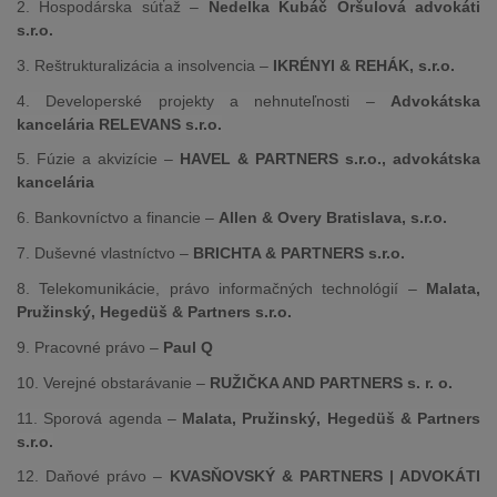
2. Hospodárska súťaž –
Nedelka Kubáč Oršulová advokáti
s.r.o.
3. Reštrukturalizácia a insolvencia –
IKRÉNYI & REHÁK, s.r.o.
4. Developerské projekty a nehnuteľnosti –
Advokátska
kancelária RELEVANS s.r.o.
5. Fúzie a akvizície –
HAVEL & PARTNERS s.r.o., advokátska
kancelária
6. Bankovníctvo a financie –
Allen & Overy Bratislava, s.r.o.
7. Duševné vlastníctvo –
BRICHTA & PARTNERS s.r.o.
8. Telekomunikácie, právo informačných technológií –
Malata,
Pružinský, Hegedüš & Partners s.r.o.
9. Pracovné právo –
Paul Q
10. Verejné obstarávanie –
RUŽIČKA AND PARTNERS s. r. o.
11. Sporová agenda –
Malata, Pružinský, Hegedüš & Partners
s.r.o.
12. Daňové právo –
KVASŇOVSKÝ & PARTNERS | ADVOKÁTI