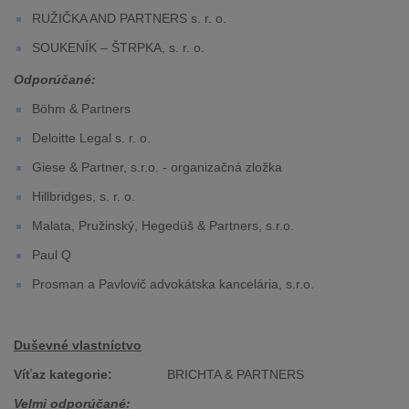
RUŽIČKA AND PARTNERS s. r. o.
SOUKENÍK – ŠTRPKA, s. r. o.
Odporúčané:
Böhm & Partners
Deloitte Legal s. r. o.
Giese & Partner, s.r.o. - organizačná zložka
Hillbridges, s. r. o.
Malata, Pružinský, Hegedüš & Partners, s.r.o.
Paul Q
Prosman a Pavlovič advokátska kancelária, s.r.o.
Duševné vlastníctvo
Víťaz kategorie:
BRICHTA & PARTNERS
Velmi odporúčané: