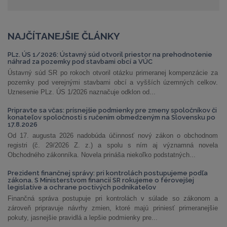
NAJČÍTANEJŠIE ČLÁNKY
PLz. ÚS 1/2026: Ústavný súd otvoril priestor na prehodnotenie
náhrad za pozemky pod stavbami obcí a VÚC
Ústavný súd SR po rokoch otvoril otázku primeranej kompenzácie za
pozemky pod verejnými stavbami obcí a vyšších územných celkov.
Uznesenie PLz. ÚS 1/2026 naznačuje odklon od...
Pripravte sa včas: prísnejšie podmienky pre zmeny spoločníkov či
konateľov spoločnosti s ručením obmedzeným na Slovensku po
17.8.2026
Od 17. augusta 2026 nadobúda účinnosť nový zákon o obchodnom
registri (č. 29/2026 Z. z.) a spolu s ním aj významná novela
Obchodného zákonníka. Novela prináša niekoľko podstatných...
Prezident finančnej správy: pri kontrolách postupujeme podľa
zákona. S Ministerstvom financií SR rokujeme o férovejšej
legislatíve a ochrane poctivých podnikateľov
Finančná správa postupuje pri kontrolách v súlade so zákonom a
zároveň pripravuje návrhy zmien, ktoré majú priniesť primeranejšie
pokuty, jasnejšie pravidlá a lepšie podmienky pre...