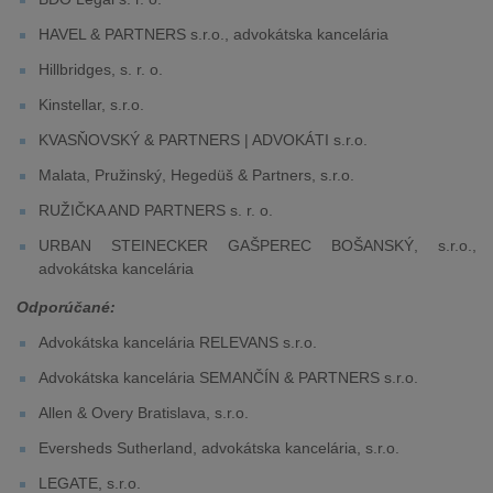
HAVEL & PARTNERS s.r.o., advokátska kancelária
Hillbridges, s. r. o.
Kinstellar, s.r.o.
KVASŇOVSKÝ & PARTNERS | ADVOKÁTI s.r.o.
Malata, Pružinský, Hegedüš & Partners, s.r.o.
RUŽIČKA AND PARTNERS s. r. o.
URBAN STEINECKER GAŠPEREC BOŠANSKÝ, s.r.o.,
advokátska kancelária
Odporúčané:
Advokátska kancelária RELEVANS s.r.o.
Advokátska kancelária SEMANČÍN & PARTNERS s.r.o.
Allen & Overy Bratislava, s.r.o.
Eversheds Sutherland, advokátska kancelária, s.r.o.
LEGATE, s.r.o.