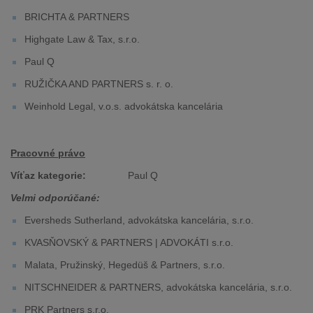
BRICHTA & PARTNERS
Highgate Law & Tax, s.r.o.
Paul Q
RUŽIČKA AND PARTNERS s. r. o.
Weinhold Legal, v.o.s. advokátska kancelária
Pracovné právo
Víťaz kategorie:
Paul Q
Velmi odporúčané:
Eversheds Sutherland, advokátska kancelária, s.r.o.
KVASŇOVSKÝ & PARTNERS | ADVOKÁTI s.r.o.
Malata, Pružinský, Hegedüš & Partners, s.r.o.
NITSCHNEIDER & PARTNERS, advokátska kancelária, s.r.o.
PRK Partners s.r.o.