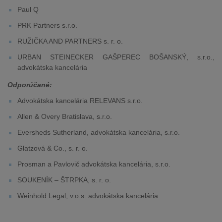
Paul Q
PRK Partners s.r.o.
RUŽIČKA AND PARTNERS s. r. o.
URBAN STEINECKER GAŠPEREC BOŠANSKÝ, s.r.o.,
advokátska kancelária
Odporúčané:
Advokátska kancelária RELEVANS s.r.o.
Allen & Overy Bratislava, s.r.o.
Eversheds Sutherland, advokátska kancelária, s.r.o.
Glatzová & Co., s. r. o.
Prosman a Pavlovič advokátska kancelária, s.r.o.
SOUKENÍK – ŠTRPKA, s. r. o.
Weinhold Legal, v.o.s. advokátska kancelária