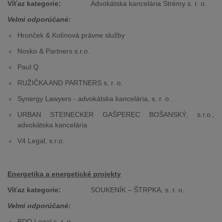
Víťaz kategorie:
Advokátska kancelária Strémy s. r. o.
Velmi odporúčané:
Hronček & Kolínová právne služby
Nosko & Partners s.r.o.
Paul Q
RUŽIČKA AND PARTNERS s. r. o.
Synergy Lawyers - advokátska kancelária, s. r. o.
URBAN STEINECKER GAŠPEREC BOŠANSKÝ, s.r.o.,
advokátska kancelária
V4 Legal, s.r.o.
Energetika a energetické projekty
Víťaz kategorie:
SOUKENÍK – ŠTRPKA, s. r. o.
Velmi odporúčané:
BDO Legal s. r. o.