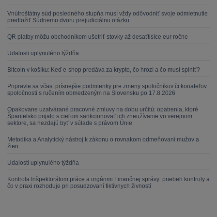
Vnútroštátny súd posledného stupňa musí vždy odôvodniť svoje odmietnutie
predložiť Súdnemu dvoru prejudiciálnu otázku
QR platby môžu obchodníkom ušetriť stovky až desaťtisíce eur ročne
Udalosti uplynulého týždňa
Bitcoin v košíku: Keď e-shop predáva za krypto, čo hrozí a čo musí splniť?
Pripravte sa včas: prísnejšie podmienky pre zmeny spoločníkov či konateľov
spoločnosti s ručením obmedzeným na Slovensku po 17.8.2026
Opakovane uzatvárané pracovné zmluvy na dobu určitú: opatrenia, ktoré
Španielsko prijalo s cieľom sankcionovať ich zneužívanie vo verejnom
sektore, sa nezdajú byť v súlade s právom Únie
Metodika a Analytický nástroj k zákonu o rovnakom odmeňovaní mužov a
žien
Udalosti uplynulého týždňa
Kontrola Inšpektorátom práce a orgánmi Finančnej správy: priebeh kontroly a
čo v praxi rozhoduje pri posudzovaní fiktívnych živností