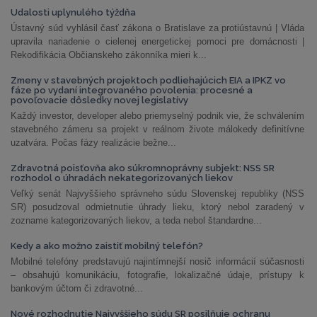
Udalosti uplynulého týždňa
Ústavný súd vyhlásil časť zákona o Bratislave za protiústavnú | Vláda
upravila nariadenie o cielenej energetickej pomoci pre domácnosti |
Rekodifikácia Občianskeho zákonníka mieri k...
Zmeny v stavebných projektoch podliehajúcich EIA a IPKZ vo
fáze po vydaní integrovaného povolenia: procesné a
povoľovacie dôsledky novej legislatívy
Každý investor, developer alebo priemyselný podnik vie, že schválením
stavebného zámeru sa projekt v reálnom živote málokedy definitívne
uzatvára. Počas fázy realizácie bežne...
Zdravotná poisťovňa ako súkromnoprávny subjekt: NSS SR
rozhodol o úhradách nekategorizovaných liekov
Veľký senát Najvyššieho správneho súdu Slovenskej republiky (NSS
SR) posudzoval odmietnutie úhrady lieku, ktorý nebol zaradený v
zozname kategorizovaných liekov, a teda nebol štandardne...
Kedy a ako možno zaistiť mobilný telefón?
Mobilné telefóny predstavujú najintímnejší nosič informácií súčasnosti
– obsahujú komunikáciu, fotografie, lokalizačné údaje, prístupy k
bankovým účtom či zdravotné...
Nové rozhodnutie Najvyššieho súdu SR posilňuje ochranu