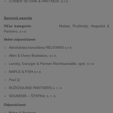
STANĚK VETRÁK & PARTNERI, s.r.o.
Sporová agenda
Víťaz kategorie:
Malata, Pružinský, Hegedüš &
Partners, s.r.o.
Velmi odporúčané:
Advokátska kancelária RELEVANS s.r.o.
Allen & Overy Bratislava, s.r.o.
Lansky, Ganzger & Partner Rechtsanwälte, spol. s r.o.
MAPLE & FISH s.r.o.
Paul Q
RUŽIČKA AND PARTNERS s. r. o.
SOUKENÍK – ŠTRPKA, s. r. o.
Odporúčané:
Böhm & Partners