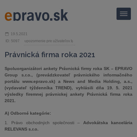
Menu
19.5.2021
ID: 5097
upozornenie pre užívateľov
Právnická firma roka 2021
Spoluorganizátori ankety Právnická firmy roka SK – EPRAVO
Group s.r.o., (prevádzkovateľ právnického informačného
portálu www.epravo.sk) a News and Media Holding, a.s.,
(vydavateľ týždenníka TREND), vyhlásili dňa 19. 5. 2021
výsledky firemnej právnickej ankety Právnická firma roka
2021.
A) Odborné kategórie:
1. Právo obchodných společnosti –
Advokátska kancelária
RELEVANS s.r.o.