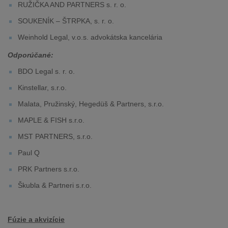
RUŽIČKA AND PARTNERS s. r. o.
SOUKENÍK – ŠTRPKA, s. r. o.
Weinhold Legal, v.o.s. advokátska kancelária
Odporúčané:
BDO Legal s. r. o.
Kinstellar, s.r.o.
Malata, Pružinský, Hegedüš & Partners, s.r.o.
MAPLE & FISH s.r.o.
MST PARTNERS, s.r.o.
Paul Q
PRK Partners s.r.o.
Škubla & Partneri s.r.o.
Fúzie a akvizície