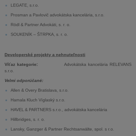
LEGATE, s.r.o.
Prosman a Pavlovič advokátska kancelária, s.r.o.
Rödl & Partner Advokáti, s. r. o.
SOUKENÍK – ŠTRPKA, s. r. o.
Developerské projekty a nehnuteľnosti
Víťaz kategorie:
Advokátska kancelária RELEVANS
s.r.o.
Velmi odporúčané:
Allen & Overy Bratislava, s.r.o.
Hamala Kluch Víglaský s.r.o.
HAVEL & PARTNERS s.r.o., advokátska kancelária
Hillbridges, s. r. o.
Lansky, Ganzger & Partner Rechtsanwälte, spol. s r.o.