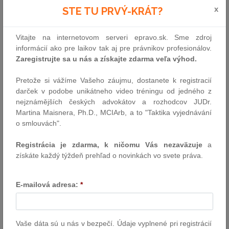
x
STE TU PRVÝ-KRÁT?
Právo obchodných společnosti
Víťaz kategorie:
Advokátska kancelária RELEVANS
Vitajte na internetovom serveri epravo.sk. Sme zdroj
s.r.o.
informácií ako pre laikov tak aj pre právnikov profesionálov.
Velmi odporúčané:
Zaregistrujte sa u nás a získajte zdarma veľa výhod.
Allen & Overy Bratislava, s.r.o.
Pretože si vážíme Vašeho záujmu, dostanete k registracií
Hamala Kluch Víglaský s.r.o.
darček v podobe unikátneho video tréningu od jedného z
nejznámějších českých advokátov a rozhodcov JUDr.
Kinstellar s.r.o.
Martina Maisnera, Ph.D., MCIArb, a to "Taktika vyjednávání
Malata, Pružinský, Hegedüš & Partners, s.r.o.
o smlouvách".
Paul Q
Registrácia je zdarma, k ničomu Vás nezaväzuje
a
PRK Partners s.r.o.
získáte každý týždeň prehľad o novinkách vo svete práva.
Rödl & Partner Advokáti, s. r. o.
E-mailová adresa:
*
RUŽIČKA AND PARTNERS s. r. o.
Odporúčané:
Deloitte Legal s. r. o.
Vaše dáta sú u nás v bezpečí. Údaje vyplnené pri registrácií