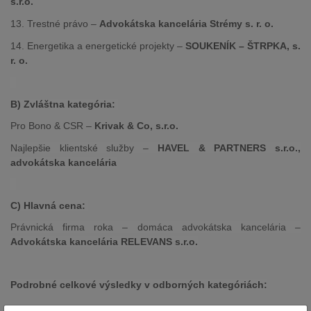
s.r.o.
13. Trestné právo –
Advokátska kancelária Strémy s. r. o.
14. Energetika a energetické projekty –
SOUKENÍK – ŠTRPKA, s.
r. o.
B) Zvláštna kategória:
Pro Bono & CSR –
Krivak & Co, s.r.o.
Najlepšie klientské služby –
HAVEL & PARTNERS s.r.o.,
advokátska kancelária
C) Hlavná cena:
Právnická firma roka – domáca advokátska kancelária –
Advokátska kancelária RELEVANS s.r.o.
Podrobné celkové výsledky v odborných kategóriách: