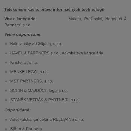
Telekomunikácie, právo informačných technológií
Víťaz kategorie:
Malata, Pružinský, Hegedüš &
Partners, s.r.o.
Velmi odporúčané:
Bukovinský & Chlipala, s.r.o.
HAVEL & PARTNERS s.r.o., advokátska kancelária
Kinstellar, s.r.o.
MENKE LEGAL s.r.o.
MST PARTNERS, s.r.o.
SCHIN & MAJDÚCH legal s.r.o.
STANĚK VETRÁK & PARTNERI, s.r.o.
Odporúčané:
Advokátska kancelária RELEVANS s.r.o.
Böhm & Partners