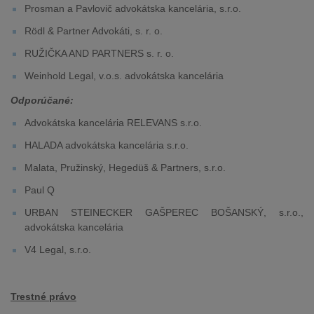
Prosman a Pavlovič advokátska kancelária, s.r.o.
Rödl & Partner Advokáti, s. r. o.
RUŽIČKA AND PARTNERS s. r. o.
Weinhold Legal, v.o.s. advokátska kancelária
Odporúčané:
Advokátska kancelária RELEVANS s.r.o.
HALADA advokátska kancelária s.r.o.
Malata, Pružinský, Hegedüš & Partners, s.r.o.
Paul Q
URBAN STEINECKER GAŠPEREC BOŠANSKÝ, s.r.o.,
advokátska kancelária
V4 Legal, s.r.o.
Trestné právo